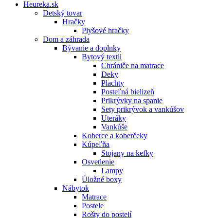
Heureka.sk
Detský tovar
Hračky
Plyšové hračky
Dom a záhrada
Bývanie a doplnky
Bytový textil
Chrániče na matrace
Deky
Plachty
Posteľná bielizeň
Prikrývky na spanie
Sety prikrývok a vankúšov
Uteráky
Vankúše
Koberce a koberčeky
Kúpeľňa
Stojany na kefky
Osvetlenie
Lampy
Úložné boxy
Nábytok
Matrace
Postele
Rošty do postelí