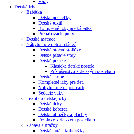
Vázy
Detská izba
Bábätká
Detské postieľky
Detský textil
Kompletné izby pre bábätká
Prebaľovacie pulty
Detské matrace
Nábytok pre deti a mládež
Detské otočné stoličky
Detské písacie stoly
Detské postele
Klasické detské postele
Príslušenstvo k detským posteliam
Detské skrine
Kompletné izby pre deti
Nábytok pre najmenších
Sedacie vaky
Textil do detskej izby
Detské deky
Detské koberce
Detské obliečky a plachty
Doplnky k detským posteliam
Zábava a hračky
Detské autá a kolobežky