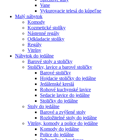
Vane
Vykurovacie telesá do kúpeľne
Malý nábytok
Komody
Kozmetické stolíky
Nástenné regály
Odkladacie stolíky
Regály
Vitríny
Nábytok do jedálne
Barové stoly a stoličky
Stoličky, lavice a barové stoličky
Barové stoličky
Hojdacie stoličky do jedálne
Jedálenské kreslá
Rohové kuchynské lavice
Sedacie lavice do jedálne
Stoličky do jedálne
Stoly do jedálne
Barové a zvýšené stoly
Rozložitelné stoly do jedálne
Vitríny, komody a police do jedálne
Komody do jedálne
Police do jedálne