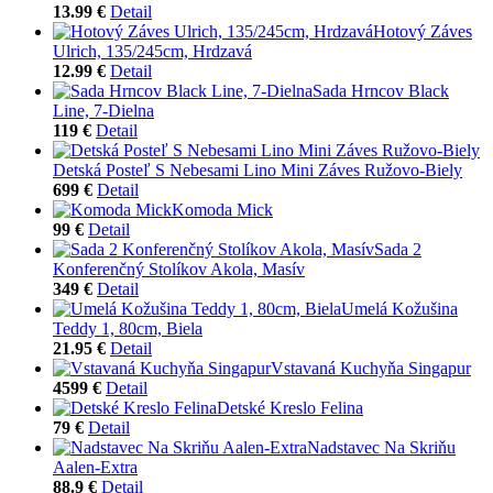
13.99 €
Detail
Hotový Záves
Ulrich, 135/245cm, Hrdzavá
12.99 €
Detail
Sada Hrncov Black
Line, 7-Dielna
119 €
Detail
Detská Posteľ S Nebesami Lino Mini Záves Ružovo-Biely
699 €
Detail
Komoda Mick
99 €
Detail
Sada 2
Konferenčný Stolíkov Akola, Masív
349 €
Detail
Umelá Kožušina
Teddy 1, 80cm, Biela
21.95 €
Detail
Vstavaná Kuchyňa Singapur
4599 €
Detail
Detské Kreslo Felina
79 €
Detail
Nadstavec Na Skriňu
Aalen-Extra
88.9 €
Detail