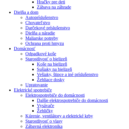
Hračky pre deti
Zábava na záhrade
Dielňa a dom
Autopríslušenstvo
Chovateľstvo
Darčekové príslušenstvo
Dielňa a náradie
Maliarske potreby
Ochrana proti hmyzu
Domácnosť
Odpadkové koše
Starostlivosť o bielizeň
Koše na bielizeň
Sušiaky na bielizeň
Vešiaky, štipce a iné príslušenstvo
Žehliace dosky
Upratovanie
Elektrické spotrebiče
Elektrospotrebiče do domácnosti
Dalšie elektrospotrebiče do domácnosti
Vysávače
Žehličky
Kúrenie, ventilátory a elektrické krby
Starostlivosť o vlasy
Zábavná elektronika