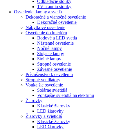
Odkladacie stolíky
TV a audio stolíky
Osvetlenie, lampy a svetlá
Dekoračné a vianočné osvetlenie
Dekoračné osvetlenie
Nábytkové osvetlenie
Osvetlenie do interiéru
Bodové a LED svetlá
Nástenné osvetlenie
Nočné lampy
Stojacie lampy
Stolné lampy
Stropné osvetlenie
Závesné osvetlenie
Príslušenstvo k osvetleniu
Stropné ventilátory
Vonkajšie osvetlenie
Solárne svietidlá
Vonkajšie svietidlá na elektrinu
Žiarovky
Klasické žiarovky
LED žiarovky
Žiarovky a svietidlá
Klasické žiarovky
LED žiarovky