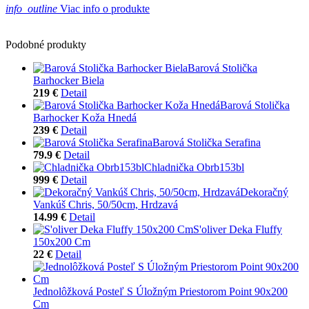
info_outline
Viac info o produkte
Podobné produkty
Barová Stolička
Barhocker Biela
219 €
Detail
Barová Stolička
Barhocker Koža Hnedá
239 €
Detail
Barová Stolička Serafina
79.9 €
Detail
Chladnička Obrb153bl
999 €
Detail
Dekoračný
Vankúš Chris, 50/50cm, Hrdzavá
14.99 €
Detail
S'oliver Deka Fluffy
150x200 Cm
22 €
Detail
Jednolôžková Posteľ S Úložným Priestorom Point 90x200
Cm