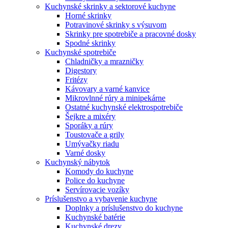
Kuchynské skrinky a sektorové kuchyne
Horné skrinky
Potravinové skrinky s výsuvom
Skrinky pre spotrebiče a pracovné dosky
Spodné skrinky
Kuchynské spotrebiče
Chladničky a mrazničky
Digestory
Fritézy
Kávovary a varné kanvice
Mikrovlnné rúry a minipekárne
Ostatné kuchynské elektrospotrebiče
Šejkre a mixéry
Sporáky a rúry
Toustovače a grily
Umývačky riadu
Varné dosky
Kuchynský nábytok
Komody do kuchyne
Police do kuchyne
Servírovacie vozíky
Príslušenstvo a vybavenie kuchyne
Doplnky a príslušenstvo do kuchyne
Kuchynské batérie
Kuchynské drezy