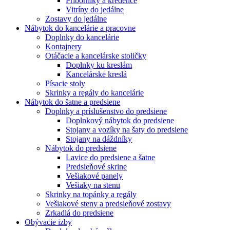
Príborníky a kredence
Vitríny do jedálne
Zostavy do jedálne
Nábytok do kancelárie a pracovne
Doplnky do kancelárie
Kontajnery
Otáčacie a kancelárske stoličky
Doplnky ku kreslám
Kancelárske kreslá
Písacie stoly
Skrinky a regály do kancelárie
Nábytok do šatne a predsiene
Doplnky a príslušenstvo do predsiene
Doplnkový nábytok do predsiene
Stojany a vozíky na šaty do predsiene
Stojany na dáždníky
Nábytok do predsiene
Lavice do predsiene a šatne
Predsieňové skrine
Vešiakové panely
Vešiaky na stenu
Skrinky na topánky a regály
Vešiakové steny a predsieňové zostavy
Zrkadlá do predsiene
Obývacie izby