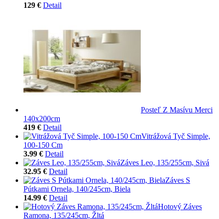
129 €
Detail
Posteľ Z Masívu Merci
140x200cm
419 €
Detail
Vitrážová Tyč Simple,
100-150 Cm
3.99 €
Detail
Záves Leo, 135/255cm, Sivá
32.95 €
Detail
Záves S
Pútkami Ornela, 140/245cm, Biela
14.99 €
Detail
Hotový Záves
Ramona, 135/245cm, Žltá