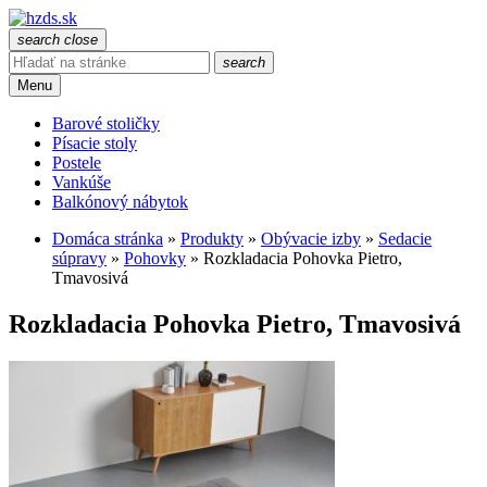
search
close
search
Menu
Barové stoličky
Písacie stoly
Postele
Vankúše
Balkónový nábytok
Domáca stránka
»
Produkty
»
Obývacie izby
»
Sedacie
súpravy
»
Pohovky
»
Rozkladacia Pohovka Pietro,
Tmavosivá
Rozkladacia Pohovka Pietro, Tmavosivá