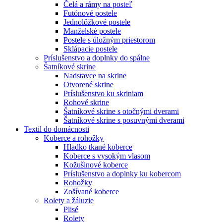
Čelá a rámy na posteľ
Futónové postele
Jednolôžkové postele
Manželské postele
Postele s úložným priestorom
Sklápacie postele
Príslušenstvo a doplnky do spálne
Šatníkové skrine
Nadstavce na skrine
Otvorené skrine
Príslušenstvo ku skriniam
Rohové skrine
Šatníkové skrine s otočnými dverami
Šatníkové skrine s posuvnými dverami
Textil do domácnosti
Koberce a rohožky
Hladko tkané koberce
Koberce s vysokým vlasom
Kožušinové koberce
Príslušenstvo a doplnky ku kobercom
Rohožky
Zošívané koberce
Rolety a žáluzie
Plisé
Rolety