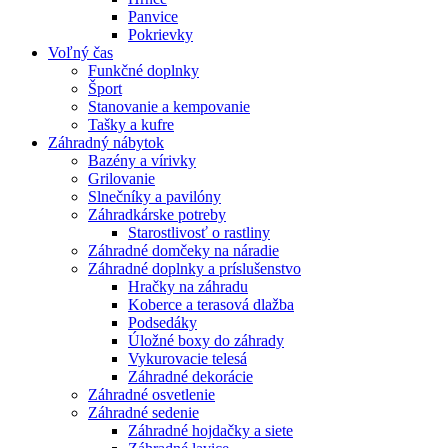
Panvice
Pokrievky
Voľný čas
Funkčné doplnky
Šport
Stanovanie a kempovanie
Tašky a kufre
Záhradný nábytok
Bazény a vírivky
Grilovanie
Slnečníky a pavilóny
Záhradkárske potreby
Starostlivosť o rastliny
Záhradné domčeky na náradie
Záhradné doplnky a príslušenstvo
Hračky na záhradu
Koberce a terasová dlažba
Podsedáky
Úložné boxy do záhrady
Vykurovacie telesá
Záhradné dekorácie
Záhradné osvetlenie
Záhradné sedenie
Záhradné hojdačky a siete