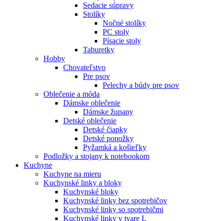
Sedacie súpravy
Stolíky
Nočné stolíky
PC stoly
Písacie stoly
Taburetky
Hobby
Chovateľstvo
Pre psov
Pelechy a búdy pre psov
Oblečenie a móda
Dámske oblečenie
Dámske župany
Detské oblečenie
Detské čiapky
Detské ponožky
Pyžamká a košieľky
Podložky a stojany k notebookom
Kuchyne
Kuchyne na mieru
Kuchynské linky a bloky
Kuchynské bloky
Kuchynské linky bez spotrebičov
Kuchynské linky so spotrebičmi
Kuchynské linky v tvare L