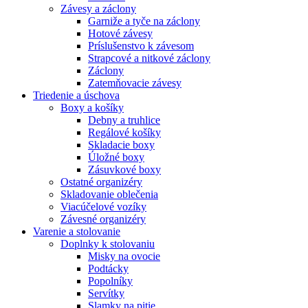
Závesy a záclony
Garniže a tyče na záclony
Hotové závesy
Príslušenstvo k závesom
Strapcové a nitkové záclony
Záclony
Zatemňovacie závesy
Triedenie a úschova
Boxy a košíky
Debny a truhlice
Regálové košíky
Skladacie boxy
Úložné boxy
Zásuvkové boxy
Ostatné organizéry
Skladovanie oblečenia
Viacúčelové vozíky
Závesné organizéry
Varenie a stolovanie
Doplnky k stolovaniu
Misky na ovocie
Podtácky
Popolníky
Servítky
Slamky na pitie