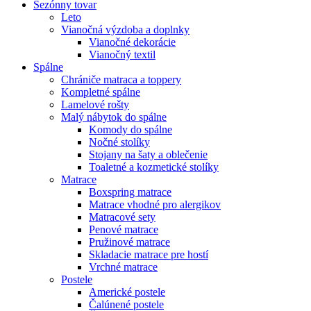
Sezónny tovar
Leto
Vianočná výzdoba a doplnky
Vianočné dekorácie
Vianočný textil
Spálne
Chrániče matraca a toppery
Kompletné spálne
Lamelové rošty
Malý nábytok do spálne
Komody do spálne
Nočné stolíky
Stojany na šaty a oblečenie
Toaletné a kozmetické stolíky
Matrace
Boxspring matrace
Matrace vhodné pro alergikov
Matracové sety
Penové matrace
Pružinové matrace
Skladacie matrace pre hostí
Vrchné matrace
Postele
Americké postele
Čalúnené postele