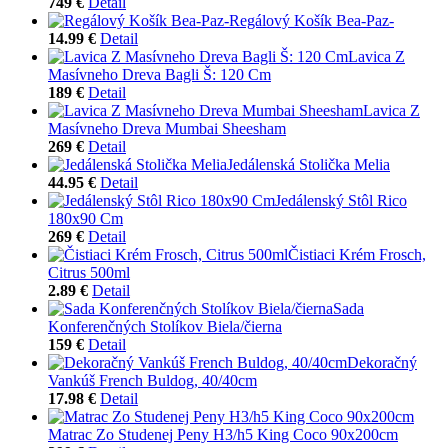
749 €
Detail
Regálový Košík Bea-Paz-
14.99 €
Detail
Lavica Z
Masívneho Dreva Bagli Š: 120 Cm
189 €
Detail
Lavica Z
Masívneho Dreva Mumbai Sheesham
269 €
Detail
Jedálenská Stolička Melia
44.95 €
Detail
Jedálenský Stôl Rico
180x90 Cm
269 €
Detail
Čistiaci Krém Frosch,
Citrus 500ml
2.89 €
Detail
Sada
Konferenčných Stolíkov Biela/čierna
159 €
Detail
Dekoračný
Vankúš French Buldog, 40/40cm
17.98 €
Detail
Matrac Zo Studenej Peny H3/h5 King Coco 90x200cm