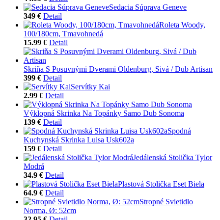
Sedacia Súprava Geneve
349 €
Detail
Roleta Woody,
100/180cm, Tmavohnedá
15.99 €
Detail
Skriňa S Posuvnými Dverami Oldenburg, Sivá / Dub Artisan
399 €
Detail
Servítky Kai
2.99 €
Detail
Výklopná Skrinka Na Topánky Samo Dub Sonoma
139 €
Detail
Spodná
Kuchynská Skrinka Luisa Usk602a
159 €
Detail
Jedálenská Stolička Tylor
Modrá
34.9 €
Detail
Plastová Stolička Eset Biela
64.9 €
Detail
Stropné Svietidlo
Norma, Ø: 52cm
32.95 €
Detail