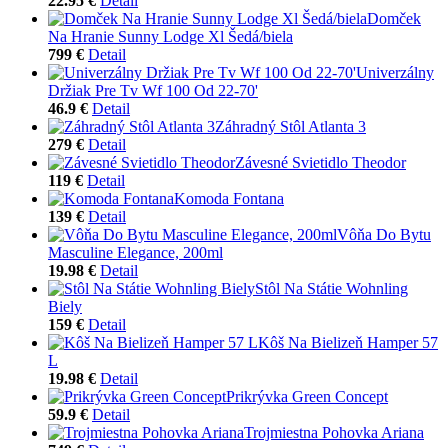
22.95 €
Detail
Domček
Na Hranie Sunny Lodge Xl Šedá/biela
799 €
Detail
Univerzálny
Držiak Pre Tv Wf 100 Od 22-70'
46.9 €
Detail
Záhradný Stôl Atlanta 3
279 €
Detail
Závesné Svietidlo Theodor
119 €
Detail
Komoda Fontana
139 €
Detail
Vôňa Do Bytu
Masculine Elegance, 200ml
19.98 €
Detail
Stôl Na Státie Wohnling
Biely
159 €
Detail
Kôš Na Bielizeň Hamper 57
L
19.98 €
Detail
Prikrývka Green Concept
59.9 €
Detail
Trojmiestna Pohovka Ariana