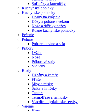
Soľničky a koreničky
Kuchynské doplnky
Kuchynské pomôcky
Dosky na krájanie
Dózy a poháre s vekom
Nože a držiaky nožov
Rôzne kuchynské pomôcky
Pečenie
Poháre
Poháre na víno a sekt
Príbory
Lyžice
Nože
Príborové sady
Vidličky
Riady
Džbány a karafy
Fľaše
Misy a misky
Šálky a hrnčeky
Taniere
Termofľaše a termosky
Viacdielne jedálenské servisy
Varenie
Hrnce