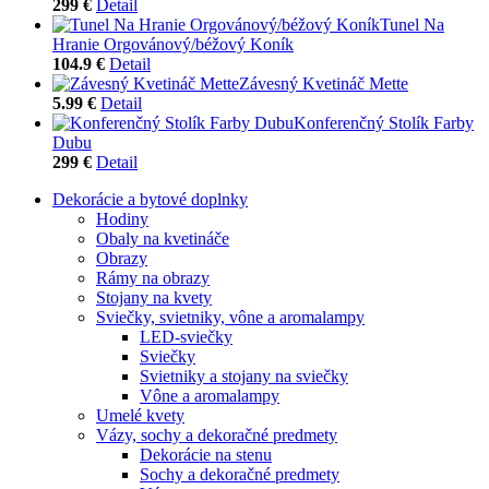
299 €
Detail
Tunel Na
Hranie Orgovánový/béžový Koník
104.9 €
Detail
Závesný Kvetináč Mette
5.99 €
Detail
Konferenčný Stolík Farby
Dubu
299 €
Detail
Dekorácie a bytové doplnky
Hodiny
Obaly na kvetináče
Obrazy
Rámy na obrazy
Stojany na kvety
Sviečky, svietniky, vône a aromalampy
LED-sviečky
Sviečky
Svietniky a stojany na sviečky
Vône a aromalampy
Umelé kvety
Vázy, sochy a dekoračné predmety
Dekorácie na stenu
Sochy a dekoračné predmety