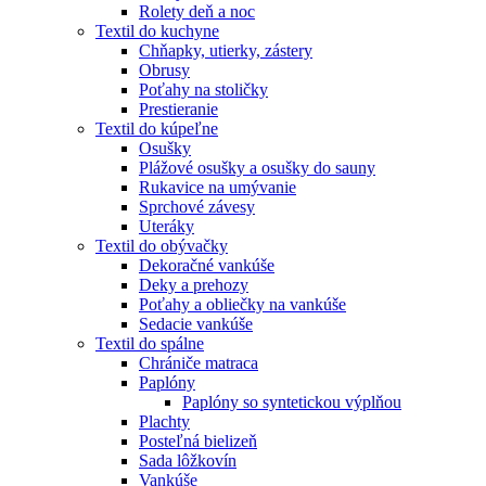
Rolety deň a noc
Textil do kuchyne
Chňapky, utierky, zástery
Obrusy
Poťahy na stoličky
Prestieranie
Textil do kúpeľne
Osušky
Plážové osušky a osušky do sauny
Rukavice na umývanie
Sprchové závesy
Uteráky
Textil do obývačky
Dekoračné vankúše
Deky a prehozy
Poťahy a obliečky na vankúše
Sedacie vankúše
Textil do spálne
Chrániče matraca
Paplóny
Paplóny so syntetickou výplňou
Plachty
Posteľná bielizeň
Sada lôžkovín
Vankúše