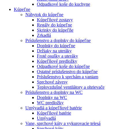
Odpadkové koše do kuchyne
Kúpeľne
Nábytok do kúpeľne
Kúpeľňové zostavy
Regály do kúpeľne
Skrinky do kúpeľňe
Zrkadlá
Príslušenstvo a doplnky do kúpeľne
Doplnky do kúpeľne
Držiaky na uteráky
Froté osušky a uteráky
Kúpeľňové predložky
Odpadkové koše do kúpeľne
Ostatné príslušenstvo do kúpeľne
Príslušenstvo k sprchám a vaniam
Sprchové závesy
Teplovzdušné ventilátory a ohrievače
Príslušenstvo a doplnky na WC
Doplnky na WC
WC predložky
Umývadlá a kúpeľňové batérie
Kúpeľňové batérie
Umývadlá
Vane, sprchové kúty a vykurovacie telesá
Sprchové kúty