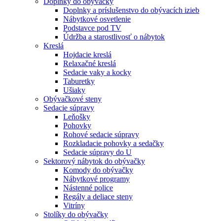
Doplnky do obývačky
Doplnky a príslušenstvo do obývacích izieb
Nábytkové osvetlenie
Podstavce pod TV
Údržba a starostlivosť o nábytok
Kreslá
Hojdacie kreslá
Relaxačné kreslá
Sedacie vaky a kocky
Taburetky
Ušiaky
Obývačkové steny
Sedacie súpravy
Leňošky
Pohovky
Rohové sedacie súpravy
Rozkladacie pohovky a sedačky
Sedacie súpravy do U
Sektorový nábytok do obývačky
Komody do obývačky
Nábytkové programy
Nástenné police
Regály a deliace steny
Vitríny
Stolíky do obývačky