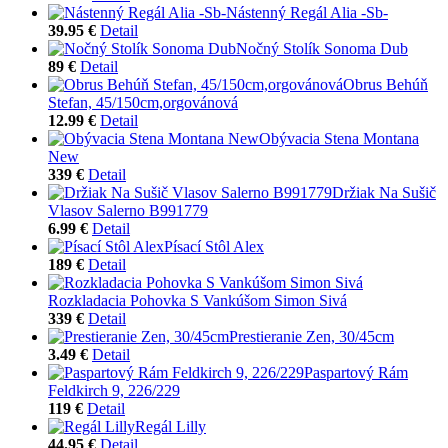
Nástenný Regál Alia -Sb-
39.95 €
Detail
Nočný Stolík Sonoma Dub
89 €
Detail
Obrus Behúň
Stefan, 45/150cm,orgovánová
12.99 €
Detail
Obývacia Stena Montana
New
339 €
Detail
Držiak Na Sušič
Vlasov Salerno B991779
6.99 €
Detail
Písací Stôl Alex
189 €
Detail
Rozkladacia Pohovka S Vankúšom Simon Sivá
339 €
Detail
Prestieranie Zen, 30/45cm
3.49 €
Detail
Paspartový Rám
Feldkirch 9, 226/229
119 €
Detail
Regál Lilly
44.95 €
Detail