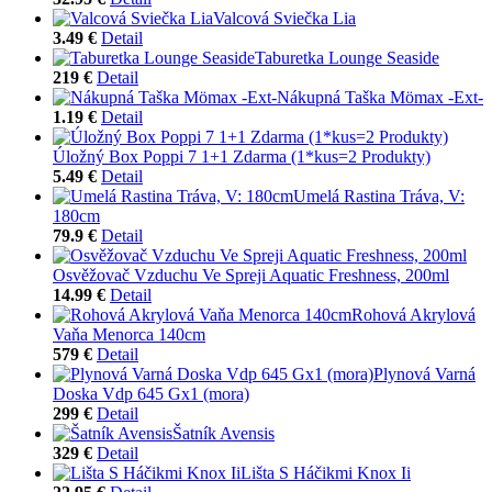
Valcová Sviečka Lia
3.49 €
Detail
Taburetka Lounge Seaside
219 €
Detail
Nákupná Taška Mömax -Ext-
1.19 €
Detail
Úložný Box Poppi 7 1+1 Zdarma (1*kus=2 Produkty)
5.49 €
Detail
Umelá Rastina Tráva, V:
180cm
79.9 €
Detail
Osvěžovač Vzduchu Ve Spreji Aquatic Freshness, 200ml
14.99 €
Detail
Rohová Akrylová
Vaňa Menorca 140cm
579 €
Detail
Plynová Varná
Doska Vdp 645 Gx1 (mora)
299 €
Detail
Šatník Avensis
329 €
Detail
Lišta S Háčikmi Knox Ii