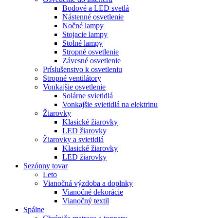
Bodové a LED svetlá
Nástenné osvetlenie
Nočné lampy
Stojacie lampy
Stolné lampy
Stropné osvetlenie
Závesné osvetlenie
Príslušenstvo k osvetleniu
Stropné ventilátory
Vonkajšie osvetlenie
Solárne svietidlá
Vonkajšie svietidlá na elektrinu
Žiarovky
Klasické žiarovky
LED žiarovky
Žiarovky a svietidlá
Klasické žiarovky
LED žiarovky
Sezónny tovar
Leto
Vianočná výzdoba a doplnky
Vianočné dekorácie
Vianočný textil
Spálne