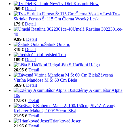
Tv Diel Kashmir New
269 €
Detail
Tv -
Skrinka Fernso Š: 115 Cm Čierna Vysoký Lesk
179 €
Detail
Umelá Rastlina 3022301ce-
40
9.99 €
Detail
Šatník Ontario
319 €
Detail
Predsieň Trio
189 €
Detail
Lišta S Háčikmi Helga
26.95 €
Detail
Závesná
Vitrína Mandosa M Š: 60 Cm Biela
59.9 €
Detail
Extérny Akumulátor Alpha
10s
17.98 €
Detail
Zošívaný
Koberec Malta 2, 100/150cm, Sivá
21.95 €
Detail
Hriankovač Joser
21.95 €
Detail