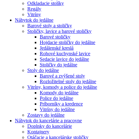
Odkladacie stolíky
Regály
Vitríny
Nábytok do jedálne
Barové stoly a stoličky
Stoličky, lavice a barové stoličky
Barové stoličky
Hojdacie stoličky do jedálne
Jedálenské kreslá
Rohové kuchynské lavice
Sedacie lavice do jedálne
Stoličky do jedálne
Stoly do jedálne
Barové a zvýšené stoly
Rozložitelné stoly do jedálne
Vitríny, komody a police do jedálne
Komody do jedálne
Police do jedálne
Príborníky a kredence
Vitríny do jedálne
Zostavy do jedálne
Nábytok do kancelárie a pracovne
Doplnky do kancelárie
Kontajnery
Otáčacie a kancelárske stoličky