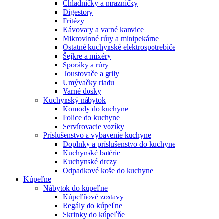
Chladničky a mrazničky
Digestory
Fritézy
Kávovary a varné kanvice
Mikrovlnné rúry a minipekárne
Ostatné kuchynské elektrospotrebiče
Šejkre a mixéry
Sporáky a rúry
Toustovače a grily
Umývačky riadu
Varné dosky
Kuchynský nábytok
Komody do kuchyne
Police do kuchyne
Servírovacie vozíky
Príslušenstvo a vybavenie kuchyne
Doplnky a príslušenstvo do kuchyne
Kuchynské batérie
Kuchynské drezy
Odpadkové koše do kuchyne
Kúpeľne
Nábytok do kúpeľne
Kúpeľňové zostavy
Regály do kúpeľne
Skrinky do kúpeľňe