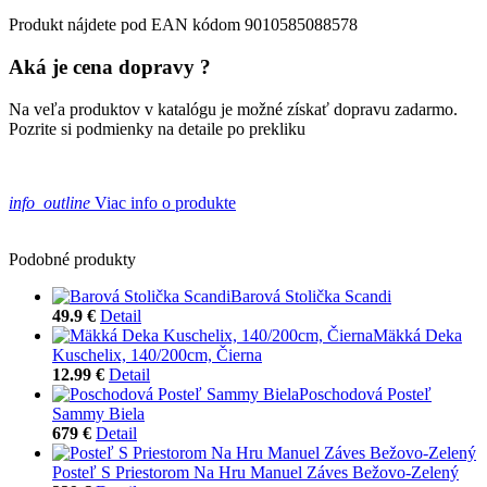
Produkt nájdete pod EAN kódom 9010585088578
Aká je cena dopravy ?
Na veľa produktov v katalógu je možné získať dopravu zadarmo.
Pozrite si podmienky na detaile po prekliku
info_outline
Viac info o produkte
Podobné produkty
Barová Stolička Scandi
49.9 €
Detail
Mäkká Deka
Kuschelix, 140/200cm, Čierna
12.99 €
Detail
Poschodová Posteľ
Sammy Biela
679 €
Detail
Posteľ S Priestorom Na Hru Manuel Záves Bežovo-Zelený