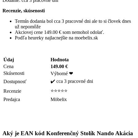
Dodanie: cca 3 pracovné dni
Recenzie, skúsenosti
Termín dodania bol cca 3 pracovné dni ale to si človek dnes
už nepomôže
Akciovej cene 149.00 € som nemohol odolať.
Podľa heureky najlacnejšie na moebelix.sk
Údaj
Hodnota
Cena
149.00 €
Skúsenosti
Výborné ❤
✔️ cca 3 pracovné dni
Dostupnosť
⭐⭐⭐⭐⭐
Recenzie
Predajca
Möbelix
Aký je EAN kód Konferenčný Stolík Nando Akácia