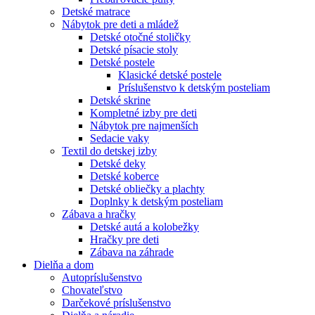
Detské matrace
Nábytok pre deti a mládež
Detské otočné stoličky
Detské písacie stoly
Detské postele
Klasické detské postele
Príslušenstvo k detským posteliam
Detské skrine
Kompletné izby pre deti
Nábytok pre najmenších
Sedacie vaky
Textil do detskej izby
Detské deky
Detské koberce
Detské obliečky a plachty
Doplnky k detským posteliam
Zábava a hračky
Detské autá a kolobežky
Hračky pre deti
Zábava na záhrade
Dielňa a dom
Autopríslušenstvo
Chovateľstvo
Darčekové príslušenstvo