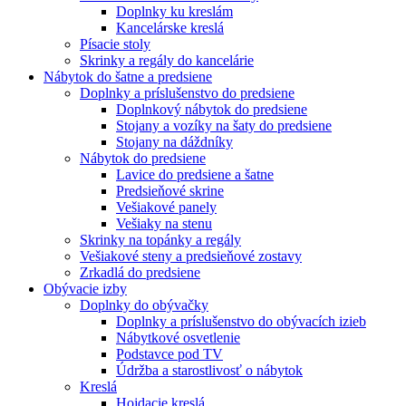
Doplnky ku kreslám
Kancelárske kreslá
Písacie stoly
Skrinky a regály do kancelárie
Nábytok do šatne a predsiene
Doplnky a príslušenstvo do predsiene
Doplnkový nábytok do predsiene
Stojany a vozíky na šaty do predsiene
Stojany na dáždníky
Nábytok do predsiene
Lavice do predsiene a šatne
Predsieňové skrine
Vešiakové panely
Vešiaky na stenu
Skrinky na topánky a regály
Vešiakové steny a predsieňové zostavy
Zrkadlá do predsiene
Obývacie izby
Doplnky do obývačky
Doplnky a príslušenstvo do obývacích izieb
Nábytkové osvetlenie
Podstavce pod TV
Údržba a starostlivosť o nábytok
Kreslá
Hojdacie kreslá