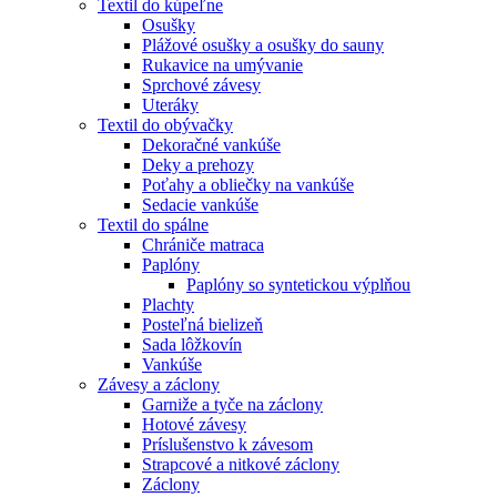
Textil do kúpeľne
Osušky
Plážové osušky a osušky do sauny
Rukavice na umývanie
Sprchové závesy
Uteráky
Textil do obývačky
Dekoračné vankúše
Deky a prehozy
Poťahy a obliečky na vankúše
Sedacie vankúše
Textil do spálne
Chrániče matraca
Paplóny
Paplóny so syntetickou výplňou
Plachty
Posteľná bielizeň
Sada lôžkovín
Vankúše
Závesy a záclony
Garniže a tyče na záclony
Hotové závesy
Príslušenstvo k závesom
Strapcové a nitkové záclony
Záclony