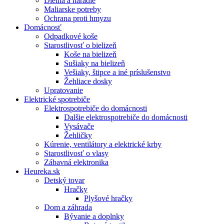
Dielňa a náradie
Maliarske potreby
Ochrana proti hmyzu
Domácnosť
Odpadkové koše
Starostlivosť o bielizeň
Koše na bielizeň
Sušiaky na bielizeň
Vešiaky, štipce a iné príslušenstvo
Žehliace dosky
Upratovanie
Elektrické spotrebiče
Elektrospotrebiče do domácnosti
Dalšie elektrospotrebiče do domácnosti
Vysávače
Žehličky
Kúrenie, ventilátory a elektrické krby
Starostlivosť o vlasy
Zábavná elektronika
Heureka.sk
Detský tovar
Hračky
Plyšové hračky
Dom a záhrada
Bývanie a doplnky