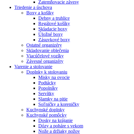
Zatemňovacie závesy
Triedenie a úschova
Boxy a košíky
Debny a truhlice
Regálové košíky
Skladacie boxy
Úložné boxy
Zásuvkové boxy
Ostatné organizéry
Skladovanie oblečenia
Viacúčelové vozíky
Závesné organizéry
Varenie a stolovanie
Doplnky k stolovaniu
Misky na ovocie
Podtácky
Popolníky
Servítky
Slamky na pitie
Soľničky a koreničky
Kuchynské doplnky
Kuchynské pomôcky
Dosky na krájanie
Dózy a poháre s vekom
Nože a držiaky nožov