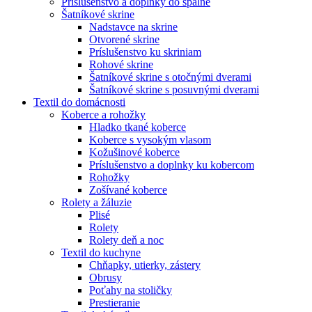
Príslušenstvo a doplnky do spálne
Šatníkové skrine
Nadstavce na skrine
Otvorené skrine
Príslušenstvo ku skriniam
Rohové skrine
Šatníkové skrine s otočnými dverami
Šatníkové skrine s posuvnými dverami
Textil do domácnosti
Koberce a rohožky
Hladko tkané koberce
Koberce s vysokým vlasom
Kožušinové koberce
Príslušenstvo a doplnky ku kobercom
Rohožky
Zošívané koberce
Rolety a žáluzie
Plisé
Rolety
Rolety deň a noc
Textil do kuchyne
Chňapky, utierky, zástery
Obrusy
Poťahy na stoličky
Prestieranie