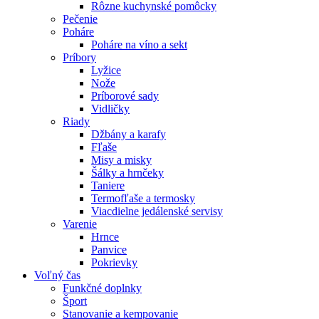
Rôzne kuchynské pomôcky
Pečenie
Poháre
Poháre na víno a sekt
Príbory
Lyžice
Nože
Príborové sady
Vidličky
Riady
Džbány a karafy
Fľaše
Misy a misky
Šálky a hrnčeky
Taniere
Termofľaše a termosky
Viacdielne jedálenské servisy
Varenie
Hrnce
Panvice
Pokrievky
Voľný čas
Funkčné doplnky
Šport
Stanovanie a kempovanie