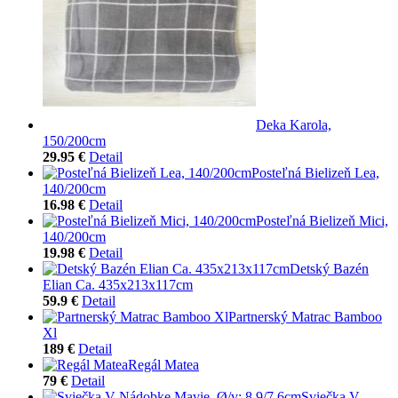
Deka Karola,
150/200cm
29.95 €
Detail
Posteľná Bielizeň Lea,
140/200cm
16.98 €
Detail
Posteľná Bielizeň Mici,
140/200cm
19.98 €
Detail
Detský Bazén
Elian Ca. 435x213x117cm
59.9 €
Detail
Partnerský Matrac Bamboo
Xl
189 €
Detail
Regál Matea
79 €
Detail
Sviečka V