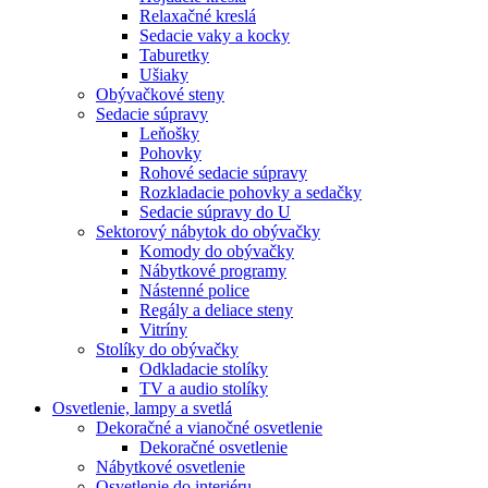
Relaxačné kreslá
Sedacie vaky a kocky
Taburetky
Ušiaky
Obývačkové steny
Sedacie súpravy
Leňošky
Pohovky
Rohové sedacie súpravy
Rozkladacie pohovky a sedačky
Sedacie súpravy do U
Sektorový nábytok do obývačky
Komody do obývačky
Nábytkové programy
Nástenné police
Regály a deliace steny
Vitríny
Stolíky do obývačky
Odkladacie stolíky
TV a audio stolíky
Osvetlenie, lampy a svetlá
Dekoračné a vianočné osvetlenie
Dekoračné osvetlenie
Nábytkové osvetlenie
Osvetlenie do interiéru