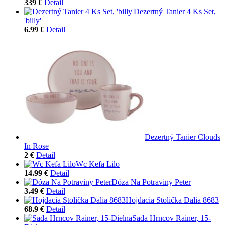
339 €
Detail
Dezertný Tanier 4 Ks Set,
'billy'
6.99 €
Detail
Dezertný Tanier Clouds
In Rose
2 €
Detail
Wc Kefa Lilo
14.99 €
Detail
Dóza Na Potraviny Peter
3.49 €
Detail
Hojdacia Stolička Dalia 8683
68.9 €
Detail
Sada Hrncov Rainer, 15-