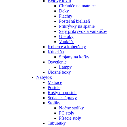
Bytový textil
Chrániče na matrace
Deky
Plachty
Posteľná bielizeň
Prikrývky na spanie
Sety prikrývok a vankúšov
Uteráky
Vankúše
Koberce a koberčeky
Kúpeľňa
Stojany na kefky
Osvetlenie
Lampy
Úložné boxy
Nábytok
Matrace
Postele
Rošty do postelí
Sedacie súpravy
Stolíky
Nočné stolíky
PC stoly
Písacie stoly
Taburetky