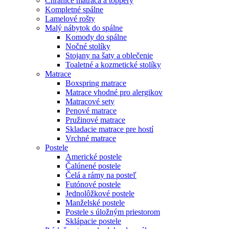
Chrániče matraca a toppery
Kompletné spálne
Lamelové rošty
Malý nábytok do spálne
Komody do spálne
Nočné stolíky
Stojany na šaty a oblečenie
Toaletné a kozmetické stolíky
Matrace
Boxspring matrace
Matrace vhodné pro alergikov
Matracové sety
Penové matrace
Pružinové matrace
Skladacie matrace pre hostí
Vrchné matrace
Postele
Americké postele
Čalúnené postele
Čelá a rámy na posteľ
Futónové postele
Jednolôžkové postele
Manželské postele
Postele s úložným priestorom
Sklápacie postele