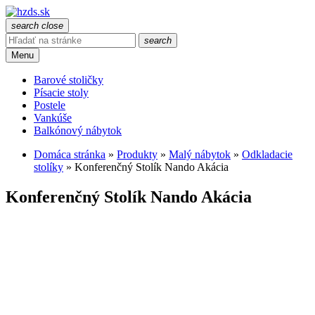
search
close
search
Menu
Barové stoličky
Písacie stoly
Postele
Vankúše
Balkónový nábytok
Domáca stránka
»
Produkty
»
Malý nábytok
»
Odkladacie
stolíky
»
Konferenčný Stolík Nando Akácia
Konferenčný Stolík Nando Akácia