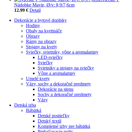
Nádobke Mavie, Ø/v: 8,9/7,6cm
12.99 €
Detail
Dekorácie a bytové doplnky
Hodiny
Obaly na kvetináče
Obrazy
Rámy na obrazy
Stojany na kvety
Sviečky, svietniky, vône a aromalampy
LED-sviečky
Sviečky
Svietniky a stojany na sviečky
Vône a aromalampy
Umelé kvety
Vázy, sochy a dekoračné predmety
Dekorácie na stenu
Sochy a dekoračné predmety
Vázy
Detská izba
Bábätká
Detské postieľky
Detský textil
Kompletné izby pre bábätká
Prebaľovacie pulty