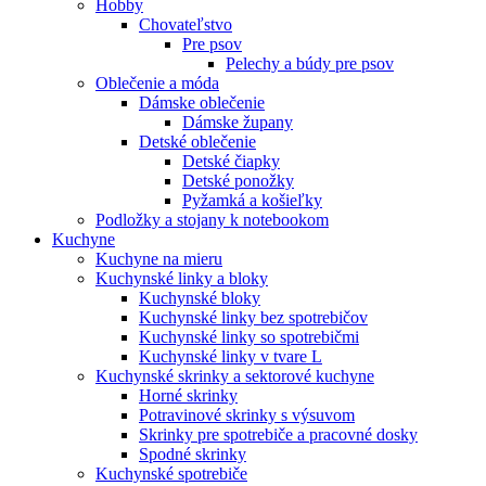
Hobby
Chovateľstvo
Pre psov
Pelechy a búdy pre psov
Oblečenie a móda
Dámske oblečenie
Dámske župany
Detské oblečenie
Detské čiapky
Detské ponožky
Pyžamká a košieľky
Podložky a stojany k notebookom
Kuchyne
Kuchyne na mieru
Kuchynské linky a bloky
Kuchynské bloky
Kuchynské linky bez spotrebičov
Kuchynské linky so spotrebičmi
Kuchynské linky v tvare L
Kuchynské skrinky a sektorové kuchyne
Horné skrinky
Potravinové skrinky s výsuvom
Skrinky pre spotrebiče a pracovné dosky
Spodné skrinky
Kuchynské spotrebiče