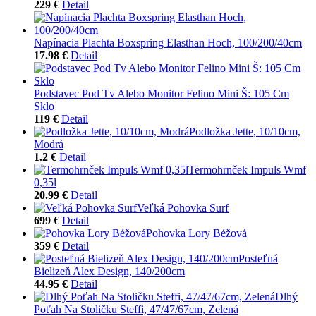
229 €
Detail
Napínacia Plachta Boxspring Elasthan Hoch, 100/200/40cm
17.98 €
Detail
Podstavec Pod Tv Alebo Monitor Felino Mini Š: 105 Cm
Sklo
119 €
Detail
Podložka Jette, 10/10cm,
Modrá
1.2 €
Detail
Termohrnček Impuls Wmf
0,35l
20.99 €
Detail
Veľká Pohovka Surf
699 €
Detail
Pohovka Lory Béžová
359 €
Detail
Posteľná
Bielizeň Alex Design, 140/200cm
44.95 €
Detail
Dlhý
Poťah Na Stoličku Steffi, 47/47/67cm, Zelená