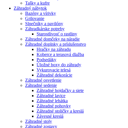
Tašky a kufre
Záhradný nábytok
Bazény a vírivky
Grilovanie
Slnečníky a pavilóny
Záhradkárske potreby
Starostlivosť o rastliny
Záhradné domčeky na náradie
Záhradné doplnky a príslušenstvo
Hračky na záhradu
Koberce a terasová dlažba
Podsedáky
Úložné boxy do záhrady
Vykurovacie telesá
Záhradné dekorácie
Záhradné osvetlenie
Záhradné sedenie
Záhradné hojdačky a siete
Záhradné lavice
Záhradné lehátka
Záhradné pohovky
Záhradné stoličky a kreslá
Závesné kreslá
Záhradné stoly
Záhradné zostavy