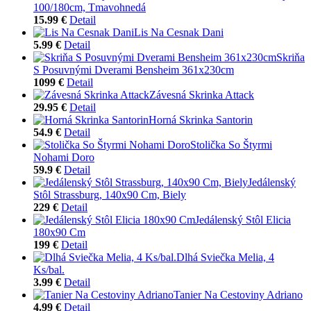
100/180cm, Tmavohnedá
15.99 €
Detail
Lis Na Cesnak Dani
5.99 €
Detail
Skriňa
S Posuvnými Dverami Bensheim 361x230cm
1099 €
Detail
Závesná Skrinka Attack
29.95 €
Detail
Horná Skrinka Santorin
54.9 €
Detail
Stolička So Štyrmi
Nohami Doro
59.9 €
Detail
Jedálenský
Stôl Strassburg, 140x90 Cm, Biely
229 €
Detail
Jedálenský Stôl Elicia
180x90 Cm
199 €
Detail
Dlhá Sviečka Melia, 4
Ks/bal.
3.99 €
Detail
Tanier Na Cestoviny Adriano
4.99 €
Detail