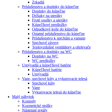
Zrkadlá
Príslušenstvo a doplnky do kúpeľne
Doplnky do kúpeľne
Držiaky na uteráky
Froté osušky a uteráky
Kúpeľňové predložky
Odpadkové koše do kúpeľne
Ostatné príslušenstvo do kúpeľne
Príslušenstvo k sprchám a vaniam
Sprchové závesy
Teplovzdušné ventilátory a ohrievače
Príslušenstvo a doplnky na WC
Doplnky na WC
WC predložky
Umývadlá a kúpeľňové batérie
Kúpeľňové batérie
Umývadlá
Vane, sprchové kúty a vykurovacie telesá
Sprchové kúty
Vane
Vykurovacie telesá do kúpeľne
Malý nábytok
Komody
Kozmetické stolíky
Nástenné regály