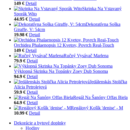
149 €
Detail
Skrinka Na Vstavaný
Sporák Wito
44.95 €
Detail
Dekoratívna Soška
Giraffe, V: 54cm
19.98 €
Detail
Orchidea Phalaenopsis 12 Kvetov, Povrch Real-Touch
149 €
Detail
Ručný Vysávač Marlena
79.9 €
Detail
Výklopná Skrinka Na Topánky Zoey Dub Sonoma
94.9 €
Detail
Jedálenskás Stolička
Alicia Petrolejová
59.9 €
Detail
Regál Na Šanóny Offas Biela
64.9 €
Detail
Regálový Košík 'denise' - M
10.99 €
Detail
Dekorácie a bytové doplnky
Hodiny