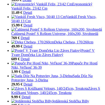
Ergonomický
Vankúš Felix, 23/42 Cm
11.49 €
Detail
Vankúš Fresh Visco,
50/40 13 Cm
15.99 €
Detail
Čalúnená Posteľ S Roštom Universe, 160x200, Sivohnedá
769 €
Detail
Deka Chelsea, 170/260cm
49.99 €
Detail
Posteľ V
Tvare Domčeka Lio Záves Fialový
689 €
Detail
Papuče Pre Hostí
Niki, Veľkosť 36-39
1.99 €
Detail
Sada Dóz Na
Potraviny Juna, 3-Dielna
29.95 €
Detail
Záves S
Krúžkami Velours, 140/245cm, Terakota
9.99 €
Detail
Jedálenská Stolička Billy