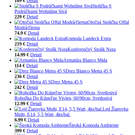
109 €
Detail
Stolička S
Podrúčkami Wohnling Sivá
229 €
Detail
Otočná Stolička Offal
Modrá/čierna
74.9 €
Detail
Komoda Landeck Extra
219 €
Detail
Konferenčný Stolík Nora
14.99 €
Detail
Armatúra Blanco Mida
114 €
Detail
Drez Blanco Metra 45 S
236 €
Detail
Drez Metra 45 S
242 €
Detail
Rohožka Do Kúpeľne Vivien, 60/90cm, Svetlosivá
12.99 €
Detail
Led Žiarovka
Multi, E14, 5,5 Watt, 4ks/bal.
6.99 €
Detail
Široká Komoda Ambiente
399 €
Detail