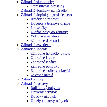
Záhradkárske potreby
Starostlivosť o rastliny
Záhradné domčeky na náradie
Záhradné doplnky a príslušenstvo
Hračky na záhradu
Koberce a terasová dlažba
Podsedáky
Úložné boxy do záhrady
Vykurovacie telesá
Záhradné dekorácie
Záhradné osvetlenie
Záhradné sedenie
Záhradné hojdačky a siete
Záhradné lavice
Záhradné lehátka
Záhradné pohovky
Záhradné stoličky a kreslá
Závesné kreslá
Záhradné stoly
Záhradné zostavy
Balkónový nábytok
Drevený nábytok
Kovový nábytok
Umelý ratanový nábytok