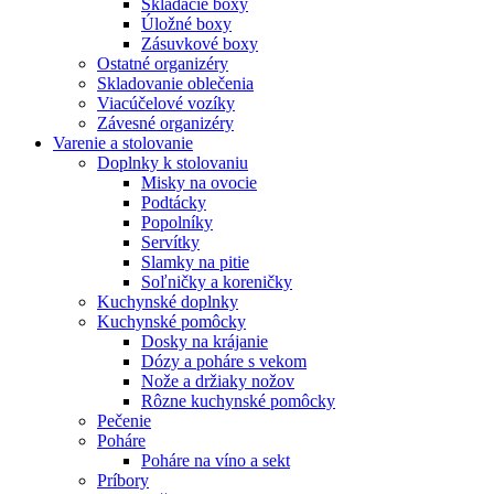
Skladacie boxy
Úložné boxy
Zásuvkové boxy
Ostatné organizéry
Skladovanie oblečenia
Viacúčelové vozíky
Závesné organizéry
Varenie a stolovanie
Doplnky k stolovaniu
Misky na ovocie
Podtácky
Popolníky
Servítky
Slamky na pitie
Soľničky a koreničky
Kuchynské doplnky
Kuchynské pomôcky
Dosky na krájanie
Dózy a poháre s vekom
Nože a držiaky nožov
Rôzne kuchynské pomôcky
Pečenie
Poháre
Poháre na víno a sekt
Príbory