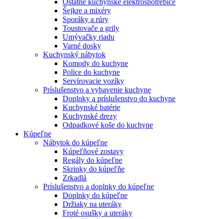
Ostatné kuchynské elektrospotrebiče
Šejkre a mixéry
Sporáky a rúry
Toustovače a grily
Umývačky riadu
Varné dosky
Kuchynský nábytok
Komody do kuchyne
Police do kuchyne
Servírovacie vozíky
Príslušenstvo a vybavenie kuchyne
Doplnky a príslušenstvo do kuchyne
Kuchynské batérie
Kuchynské drezy
Odpadkové koše do kuchyne
Kúpeľne
Nábytok do kúpeľne
Kúpeľňové zostavy
Regály do kúpeľne
Skrinky do kúpeľňe
Zrkadlá
Príslušenstvo a doplnky do kúpeľne
Doplnky do kúpeľne
Držiaky na uteráky
Froté osušky a uteráky