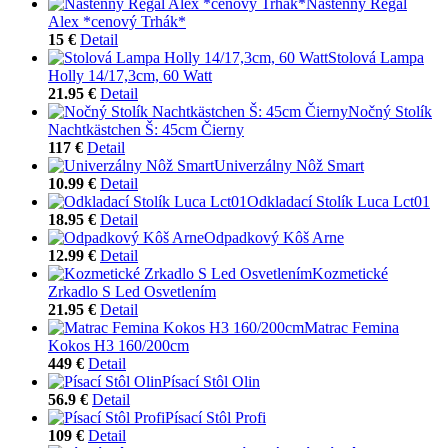
Nástenný Regál
Alex *cenový Trhák*
15 €
Detail
Stolová Lampa
Holly 14/17,3cm, 60 Watt
21.95 €
Detail
Nočný Stolík
Nachtkästchen Š: 45cm Čierny
117 €
Detail
Univerzálny Nôž Smart
10.99 €
Detail
Odkladací Stolík Luca Lct01
18.95 €
Detail
Odpadkový Kôš Arne
12.99 €
Detail
Kozmetické
Zrkadlo S Led Osvetlením
21.95 €
Detail
Matrac Femina
Kokos H3 160/200cm
449 €
Detail
Písací Stôl Olin
56.9 €
Detail
Písací Stôl Profi
109 €
Detail