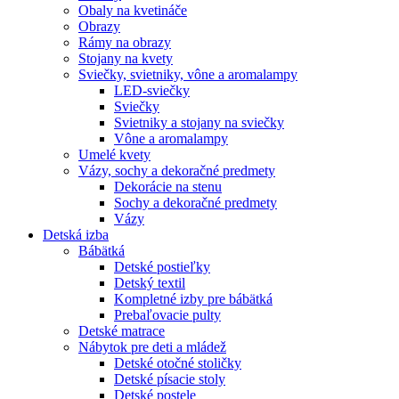
Obaly na kvetináče
Obrazy
Rámy na obrazy
Stojany na kvety
Sviečky, svietniky, vône a aromalampy
LED-sviečky
Sviečky
Svietniky a stojany na sviečky
Vône a aromalampy
Umelé kvety
Vázy, sochy a dekoračné predmety
Dekorácie na stenu
Sochy a dekoračné predmety
Vázy
Detská izba
Bábätká
Detské postieľky
Detský textil
Kompletné izby pre bábätká
Prebaľovacie pulty
Detské matrace
Nábytok pre deti a mládež
Detské otočné stoličky
Detské písacie stoly
Detské postele