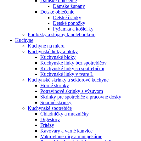
Dámske oblečenie
Dámske župany
Detské oblečenie
Detské čiapky
Detské ponožky
Pyžamká a košieľky
Podložky a stojany k notebookom
Kuchyne
Kuchyne na mieru
Kuchynské linky a bloky
Kuchynské bloky
Kuchynské linky bez spotrebičov
Kuchynské linky so spotrebičmi
Kuchynské linky v tvare L
Kuchynské skrinky a sektorové kuchyne
Horné skrinky
Potravinové skrinky s výsuvom
Skrinky pre spotrebiče a pracovné dosky
Spodné skrinky
Kuchynské spotrebiče
Chladničky a mrazničky
Digestory
Fritézy
Kávovary a varné kanvice
Mikrovlnné rúry a minipekárne