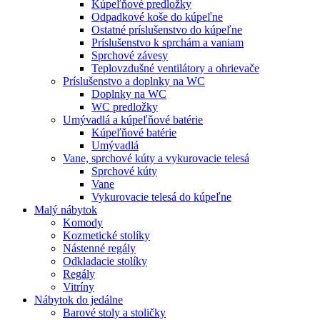
Kúpeľňové predložky
Odpadkové koše do kúpeľne
Ostatné príslušenstvo do kúpeľne
Príslušenstvo k sprchám a vaniam
Sprchové závesy
Teplovzdušné ventilátory a ohrievače
Príslušenstvo a doplnky na WC
Doplnky na WC
WC predložky
Umývadlá a kúpeľňové batérie
Kúpeľňové batérie
Umývadlá
Vane, sprchové kúty a vykurovacie telesá
Sprchové kúty
Vane
Vykurovacie telesá do kúpeľne
Malý nábytok
Komody
Kozmetické stolíky
Nástenné regály
Odkladacie stolíky
Regály
Vitríny
Nábytok do jedálne
Barové stoly a stoličky