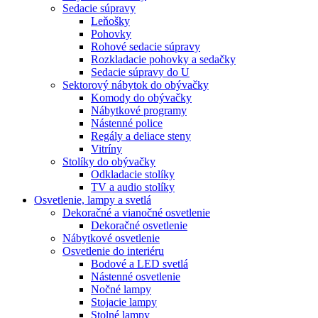
Sedacie súpravy
Leňošky
Pohovky
Rohové sedacie súpravy
Rozkladacie pohovky a sedačky
Sedacie súpravy do U
Sektorový nábytok do obývačky
Komody do obývačky
Nábytkové programy
Nástenné police
Regály a deliace steny
Vitríny
Stolíky do obývačky
Odkladacie stolíky
TV a audio stolíky
Osvetlenie, lampy a svetlá
Dekoračné a vianočné osvetlenie
Dekoračné osvetlenie
Nábytkové osvetlenie
Osvetlenie do interiéru
Bodové a LED svetlá
Nástenné osvetlenie
Nočné lampy
Stojacie lampy
Stolné lampy