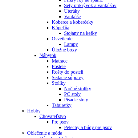
Sety prikrývok a vankúšov
Uteráky
Vankúše
Koberce a koberčeky
Kúpeľňa
Stojany na kefky
Osvetlenie
Lampy
Úložné boxy
Nábytok
Matrace
Postele
Rošty do postelí
Sedacie súpravy
Stolíky
Nočné stolíky
PC stoly
Písacie stoly
Taburetky
Hobby
Chovateľstvo
Pre psov
Pelechy a búdy pre psov
Oblečenie a móda