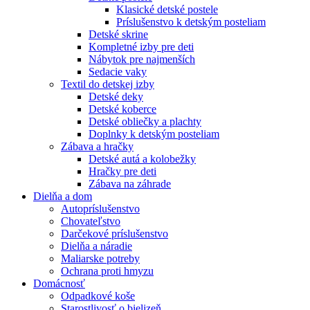
Klasické detské postele
Príslušenstvo k detským posteliam
Detské skrine
Kompletné izby pre deti
Nábytok pre najmenších
Sedacie vaky
Textil do detskej izby
Detské deky
Detské koberce
Detské obliečky a plachty
Doplnky k detským posteliam
Zábava a hračky
Detské autá a kolobežky
Hračky pre deti
Zábava na záhrade
Dielňa a dom
Autopríslušenstvo
Chovateľstvo
Darčekové príslušenstvo
Dielňa a náradie
Maliarske potreby
Ochrana proti hmyzu
Domácnosť
Odpadkové koše
Starostlivosť o bielizeň