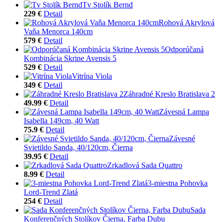
Tv Stolík Bernd
229 €
Detail
Rohová Akrylová
Vaňa Menorca 140cm
579 €
Detail
Odporúčaná
Kombinácia Skrine Avensis 5
529 €
Detail
Vitrína Viola
349 €
Detail
Záhradné Kreslo Bratislava 2
49.99 €
Detail
Závesná Lampa
Isabella 149cm, 40 Watt
75.9 €
Detail
Závesné
Svietildo Sanda, 40/120cm, Čierna
39.95 €
Detail
Zrkadlová Sada Quattro
8.99 €
Detail
3-miestna Pohovka
Lord-Trend Zlatá
254 €
Detail
Sada
Konferenčných Stolíkov Čierna, Farba Dubu