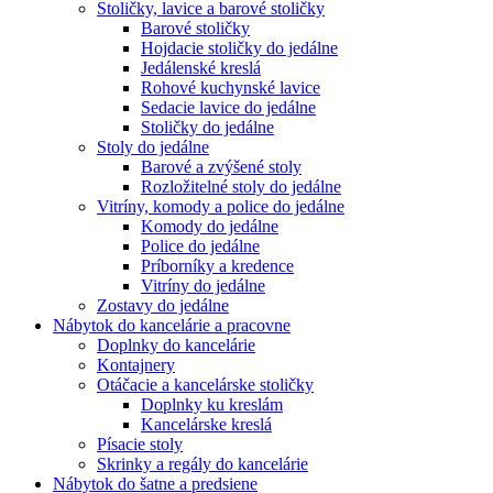
Stoličky, lavice a barové stoličky
Barové stoličky
Hojdacie stoličky do jedálne
Jedálenské kreslá
Rohové kuchynské lavice
Sedacie lavice do jedálne
Stoličky do jedálne
Stoly do jedálne
Barové a zvýšené stoly
Rozložitelné stoly do jedálne
Vitríny, komody a police do jedálne
Komody do jedálne
Police do jedálne
Príborníky a kredence
Vitríny do jedálne
Zostavy do jedálne
Nábytok do kancelárie a pracovne
Doplnky do kancelárie
Kontajnery
Otáčacie a kancelárske stoličky
Doplnky ku kreslám
Kancelárske kreslá
Písacie stoly
Skrinky a regály do kancelárie
Nábytok do šatne a predsiene