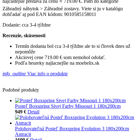
najčastejšie predáva za cenu ⭐ 719.00 €. Patrí do kategórie
Záhradný nábytok > Záhradné zostavy. Viete si ju v katalógu
dohľadať aj pod EAN kódom: 9010585158011
Dodanie: cca 3-4 týždne
Recenzie, skúsenosti
Termín dodania bol cca 3-4 týždne ale to si človek dnes už
nepomôže
Akciovej cene 719.00 € som nemohol odolať.
Podľa heureky najlacnejšie na moebelix.sk
info_outline
Viac info o produkte
Podobné produkty
Posteľ Boxspring Sivej Farby Missouri 1 180x200cm
949 €
Detail
Polohovateľná Posteľ Boxspring Evolution 3 180x200cm
Antracit
1699 €
Detail