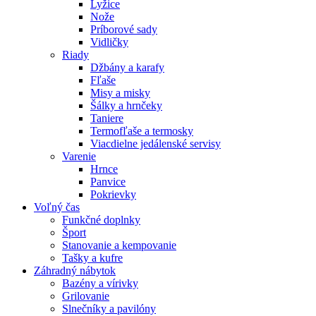
Lyžice
Nože
Príborové sady
Vidličky
Riady
Džbány a karafy
Fľaše
Misy a misky
Šálky a hrnčeky
Taniere
Termofľaše a termosky
Viacdielne jedálenské servisy
Varenie
Hrnce
Panvice
Pokrievky
Voľný čas
Funkčné doplnky
Šport
Stanovanie a kempovanie
Tašky a kufre
Záhradný nábytok
Bazény a vírivky
Grilovanie
Slnečníky a pavilóny