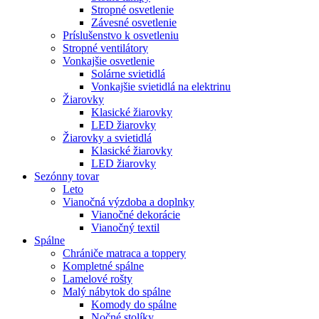
Stropné osvetlenie
Závesné osvetlenie
Príslušenstvo k osvetleniu
Stropné ventilátory
Vonkajšie osvetlenie
Solárne svietidlá
Vonkajšie svietidlá na elektrinu
Žiarovky
Klasické žiarovky
LED žiarovky
Žiarovky a svietidlá
Klasické žiarovky
LED žiarovky
Sezónny tovar
Leto
Vianočná výzdoba a doplnky
Vianočné dekorácie
Vianočný textil
Spálne
Chrániče matraca a toppery
Kompletné spálne
Lamelové rošty
Malý nábytok do spálne
Komody do spálne
Nočné stolíky