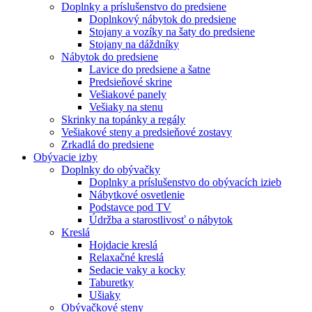
Doplnky a príslušenstvo do predsiene
Doplnkový nábytok do predsiene
Stojany a vozíky na šaty do predsiene
Stojany na dáždníky
Nábytok do predsiene
Lavice do predsiene a šatne
Predsieňové skrine
Vešiakové panely
Vešiaky na stenu
Skrinky na topánky a regály
Vešiakové steny a predsieňové zostavy
Zrkadlá do predsiene
Obývacie izby
Doplnky do obývačky
Doplnky a príslušenstvo do obývacích izieb
Nábytkové osvetlenie
Podstavce pod TV
Údržba a starostlivosť o nábytok
Kreslá
Hojdacie kreslá
Relaxačné kreslá
Sedacie vaky a kocky
Taburetky
Ušiaky
Obývačkové steny