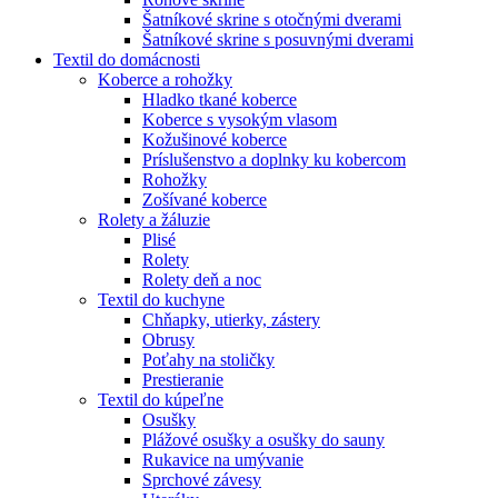
Šatníkové skrine s otočnými dverami
Šatníkové skrine s posuvnými dverami
Textil do domácnosti
Koberce a rohožky
Hladko tkané koberce
Koberce s vysokým vlasom
Kožušinové koberce
Príslušenstvo a doplnky ku kobercom
Rohožky
Zošívané koberce
Rolety a žáluzie
Plisé
Rolety
Rolety deň a noc
Textil do kuchyne
Chňapky, utierky, zástery
Obrusy
Poťahy na stoličky
Prestieranie
Textil do kúpeľne
Osušky
Plážové osušky a osušky do sauny
Rukavice na umývanie
Sprchové závesy