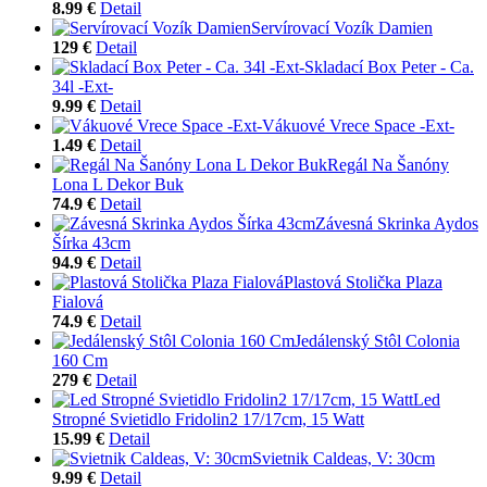
8.99 €
Detail
Servírovací Vozík Damien
129 €
Detail
Skladací Box Peter - Ca.
34l -Ext-
9.99 €
Detail
Vákuové Vrece Space -Ext-
1.49 €
Detail
Regál Na Šanóny
Lona L Dekor Buk
74.9 €
Detail
Závesná Skrinka Aydos
Šírka 43cm
94.9 €
Detail
Plastová Stolička Plaza
Fialová
74.9 €
Detail
Jedálenský Stôl Colonia
160 Cm
279 €
Detail
Led
Stropné Svietidlo Fridolin2 17/17cm, 15 Watt
15.99 €
Detail
Svietnik Caldeas, V: 30cm
9.99 €
Detail