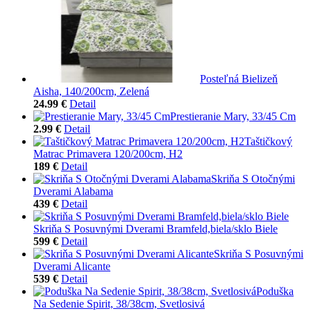
Posteľná Bielizeň
Aisha, 140/200cm, Zelená
24.99 €
Detail
Prestieranie Mary, 33/45 Cm
2.99 €
Detail
Taštičkový
Matrac Primavera 120/200cm, H2
189 €
Detail
Skriňa S Otočnými
Dverami Alabama
439 €
Detail
Skriňa S Posuvnými Dverami Bramfeld,biela/sklo Biele
599 €
Detail
Skriňa S Posuvnými
Dverami Alicante
539 €
Detail
Poduška
Na Sedenie Spirit, 38/38cm, Svetlosivá