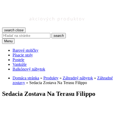
search
close
search
Menu
Barové stoličky
Písacie stoly
Postele
Vankúše
Balkónový nábytok
Domáca stránka
»
Produkty
»
Záhradný nábytok
»
Záhradné
zostavy
»
Sedacia Zostava Na Terasu Filippo
Sedacia Zostava Na Terasu Filippo