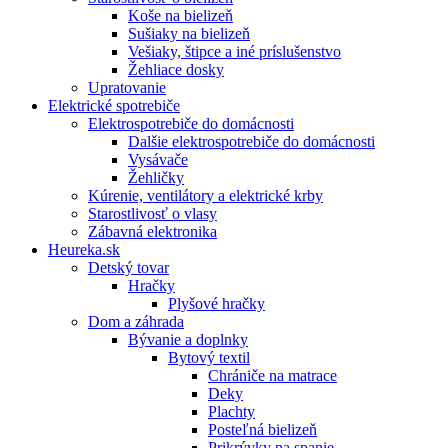
Koše na bielizeň
Sušiaky na bielizeň
Vešiaky, štipce a iné príslušenstvo
Žehliace dosky
Upratovanie
Elektrické spotrebiče
Elektrospotrebiče do domácnosti
Dalšie elektrospotrebiče do domácnosti
Vysávače
Žehličky
Kúrenie, ventilátory a elektrické krby
Starostlivosť o vlasy
Zábavná elektronika
Heureka.sk
Detský tovar
Hračky
Plyšové hračky
Dom a záhrada
Bývanie a doplnky
Bytový textil
Chrániče na matrace
Deky
Plachty
Posteľná bielizeň
Prikrývky na spanie