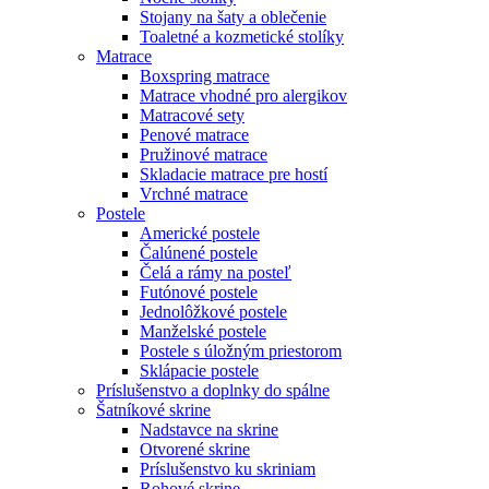
Stojany na šaty a oblečenie
Toaletné a kozmetické stolíky
Matrace
Boxspring matrace
Matrace vhodné pro alergikov
Matracové sety
Penové matrace
Pružinové matrace
Skladacie matrace pre hostí
Vrchné matrace
Postele
Americké postele
Čalúnené postele
Čelá a rámy na posteľ
Futónové postele
Jednolôžkové postele
Manželské postele
Postele s úložným priestorom
Sklápacie postele
Príslušenstvo a doplnky do spálne
Šatníkové skrine
Nadstavce na skrine
Otvorené skrine
Príslušenstvo ku skriniam
Rohové skrine