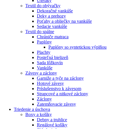
Uteráky
Textil do obývačky
Dekoračné vankúše
Deky a prehozy
Poťahy a obliečky na vankúše
Sedacie vankúše
Textil do spálne
Chrániče matraca
Paplóny
Paplóny so syntetickou výplňou
Plachty
Posteľná bielizeň
Sada lôžkovín
Vankúše
Závesy a záclony
Garniže a tyče na záclony
Hotové závesy
Príslušenstvo k závesom
Strapcové a nitkové záclony
Záclony
Zatemňovacie závesy
Triedenie a úschova
Boxy a košíky
Debny a truhlice
Regálové košíky