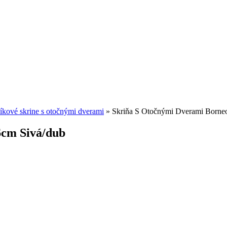
íkové skrine s otočnými dverami
»
Skriňa S Otočnými Dverami Borne
6cm Sivá/dub