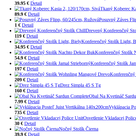
39.95 €
Detail
Tkaný Koberec Ka
89.9 €
Detail
Posuvný Záves Fli
1 €
Detail
Drevený Konferenčný Stol
119 €
Detail
Konferenčný Stolík Light, B
34.95 €
Detail
Konferenčný Stolík
54.9 €
Detail
Konferenčný Stolík Jam
197 €
Detail
Konferenčný
209 €
Detail
Drez Simpla 45 S Tg
160 €
Detail
Obal Na Kvetináč Sard
7.99 €
Detail
Vyklápacia Po
735 €
Detail
Osvetlenie Vkladacej Polic
30 €
Detail
Nočný Stolík Čierna
39.9 €
Detail