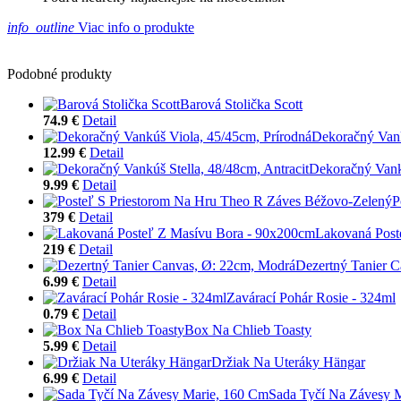
info_outline
Viac info o produkte
Podobné produkty
Barová Stolička Scott
74.9 €
Detail
Dekoračný Vank
12.99 €
Detail
Dekoračný Vankú
9.99 €
Detail
P
379 €
Detail
Lakovaná Post
219 €
Detail
Dezertný Tanier 
6.99 €
Detail
Zavárací Pohár Rosie - 324ml
0.79 €
Detail
Box Na Chlieb Toasty
5.99 €
Detail
Držiak Na Uteráky Hängar
6.99 €
Detail
Sada Tyčí Na Závesy 