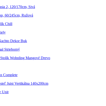
sia 2, 120/170cm, Sivá
pp, 60/245cm, Ružová
ík Chill
iely
 Nachto Dekor Buk
al Strieborný
 Stolík Wohnling Mangové Drevo
un Complete
steľ Juist Vertikálna 140x200cm
e Unit