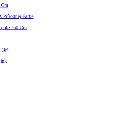
0 Cm
A Prírodnej Farbe
ari 60x160 Cm
rhák*
Pink