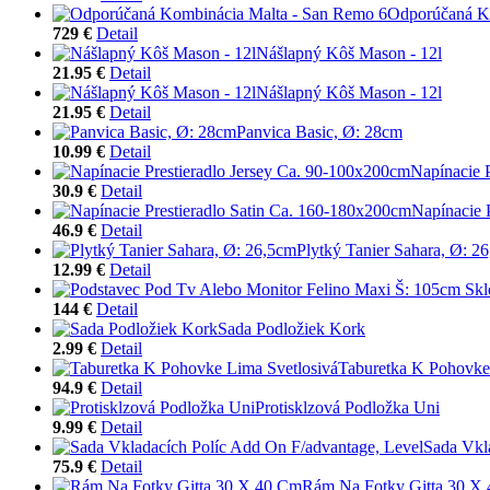
Odporúčaná K
729 €
Detail
Nášlapný Kôš Mason - 12l
21.95 €
Detail
Nášlapný Kôš Mason - 12l
21.95 €
Detail
Panvica Basic, Ø: 28cm
10.99 €
Detail
Napínacie 
30.9 €
Detail
Napínacie 
46.9 €
Detail
Plytký Tanier Sahara, Ø: 2
12.99 €
Detail
144 €
Detail
Sada Podložiek Kork
2.99 €
Detail
Taburetka K Pohovke
94.9 €
Detail
Protisklzová Podložka Uni
9.99 €
Detail
Sada Vkl
75.9 €
Detail
Rám Na Fotky Gitta 30 X