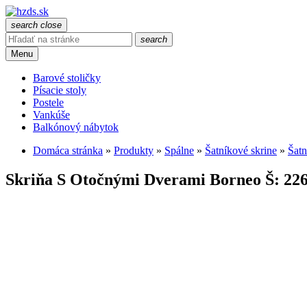
search
close
search
Menu
Barové stoličky
Písacie stoly
Postele
Vankúše
Balkónový nábytok
Domáca stránka
»
Produkty
»
Spálne
»
Šatníkové skrine
»
Šatn
Skriňa S Otočnými Dverami Borneo Š: 22