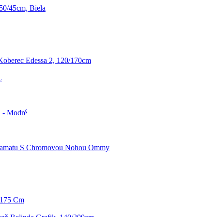
150/45cm, Biela
Koberec Edessa 2, 120/170cm
L
n - Modré
Zamatu S Chromovou Nohou Ommy
0/175 Cm