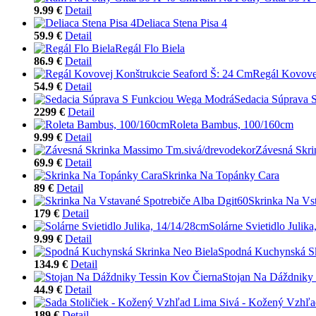
9.99 €
Detail
Deliaca Stena Pisa 4
59.9 €
Detail
Regál Flo Biela
86.9 €
Detail
Regál Kovove
54.9 €
Detail
Sedacia Súprava 
2299 €
Detail
Roleta Bambus, 100/160cm
9.99 €
Detail
Závesná Skri
69.9 €
Detail
Skrinka Na Topánky Cara
89 €
Detail
Skrinka Na Vst
179 €
Detail
Solárne Svietidlo Julik
9.99 €
Detail
Spodná Kuchynská Sk
134.9 €
Detail
Stojan Na Dáždniky 
44.9 €
Detail
189 €
Detail