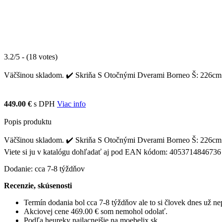
3.2/5 - (18 votes)
Väčšinou skladom. ✔️ Skriňa S Otočnými Dverami Borneo Š: 226cm Siv
449.00 €
s DPH
Viac info
Popis produktu
Väčšinou skladom. ✔️ Skriňa S Otočnými Dverami Borneo Š: 226cm Siv
Viete si ju v katalógu dohľadať aj pod EAN kódom: 4053714846736
Dodanie: cca 7-8 týždňov
Recenzie, skúsenosti
Termín dodania bol cca 7-8 týždňov ale to si človek dnes už 
Akciovej cene 469.00 € som nemohol odolať.
Podľa heureky najlacnejšie na moebelix.sk