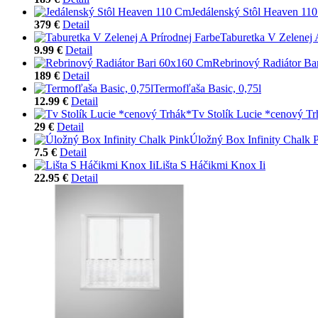
Jedálenský Stôl Heaven 11
379 €
Detail
Taburetka V Zelenej 
9.99 €
Detail
Rebrinový Radiátor B
189 €
Detail
Termofľaša Basic, 0,75l
12.99 €
Detail
Tv Stolík Lucie *cenový T
29 €
Detail
Úložný Box Infinity Chalk 
7.5 €
Detail
Lišta S Háčikmi Knox Ii
22.95 €
Detail