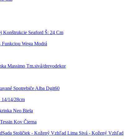
j Konštrukcie Seaford Š: 24 Cm
S Funkciou Wega Modrá
nka Massimo Tm.sivá/drevodekor
avané Spotrebiče Alba Dgit60
a, 14/14/28cm
rinka Neo Biela
Tessin Kov Čierna
Sada Stoličiek - Kožený Vzhľad Lima Sivá - Kožený Vzhľad