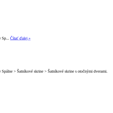
e Sp...
Čítať ďalej »
 Spálne > Šatníkové skrine > Šatníkové skrine s otočnými dverami.