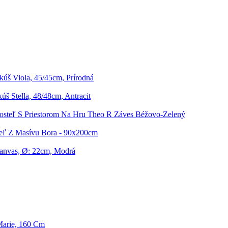
úš Viola, 45/45cm, Prírodná
š Stella, 48/48cm, Antracit
osteľ S Priestorom Na Hru Theo R Záves Béžovo-Zelený
eľ Z Masívu Bora - 90x200cm
Canvas, Ø: 22cm, Modrá
Marie, 160 Cm