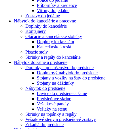
Police do jedálne
Príborníky a kredence
Vitríny do jedálne
Zostavy do jedálne
Nábytok do kancelárie a pracovne
Doplnky do kancelárie
Kontajnery
Otáčacie a kancelárske stoličky
Doplnky ku kreslám
Kancelárske kreslá
Písacie stoly
Skrinky a regály do kancelárie
Nábytok do šatne a predsiene
Doplnky a príslušenstvo do predsiene
Doplnkový nábytok do predsiene
Stojany a vozíky na šaty do predsiene
Stojany na dáždníky
Nábytok do predsiene
Lavice do predsiene a šatne
Predsieňové skrine
Vešiakové panely
Vešiaky na stenu
Skrinky na topánky a regály
Vešiakové steny a predsieňové zostavy
Zrkadlá do predsiene