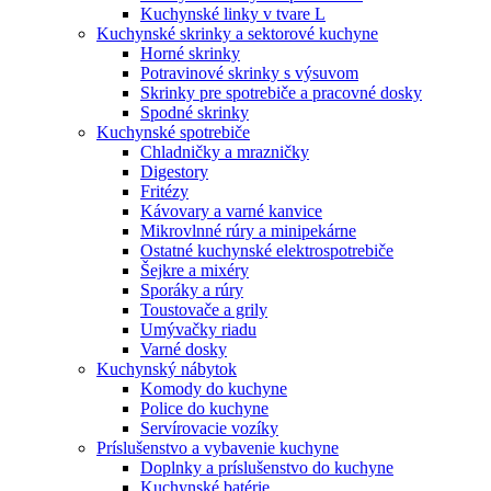
Kuchynské linky v tvare L
Kuchynské skrinky a sektorové kuchyne
Horné skrinky
Potravinové skrinky s výsuvom
Skrinky pre spotrebiče a pracovné dosky
Spodné skrinky
Kuchynské spotrebiče
Chladničky a mrazničky
Digestory
Fritézy
Kávovary a varné kanvice
Mikrovlnné rúry a minipekárne
Ostatné kuchynské elektrospotrebiče
Šejkre a mixéry
Sporáky a rúry
Toustovače a grily
Umývačky riadu
Varné dosky
Kuchynský nábytok
Komody do kuchyne
Police do kuchyne
Servírovacie vozíky
Príslušenstvo a vybavenie kuchyne
Doplnky a príslušenstvo do kuchyne
Kuchynské batérie