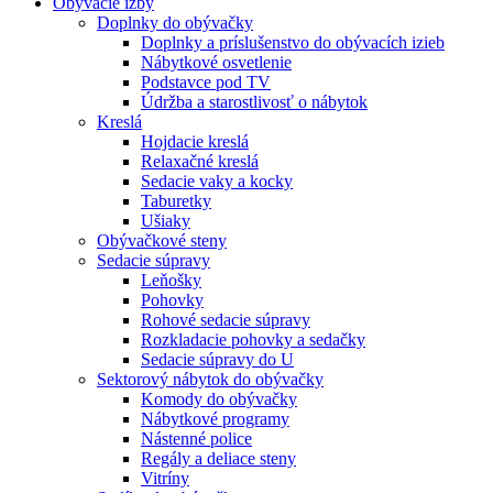
Obývacie izby
Doplnky do obývačky
Doplnky a príslušenstvo do obývacích izieb
Nábytkové osvetlenie
Podstavce pod TV
Údržba a starostlivosť o nábytok
Kreslá
Hojdacie kreslá
Relaxačné kreslá
Sedacie vaky a kocky
Taburetky
Ušiaky
Obývačkové steny
Sedacie súpravy
Leňošky
Pohovky
Rohové sedacie súpravy
Rozkladacie pohovky a sedačky
Sedacie súpravy do U
Sektorový nábytok do obývačky
Komody do obývačky
Nábytkové programy
Nástenné police
Regály a deliace steny
Vitríny