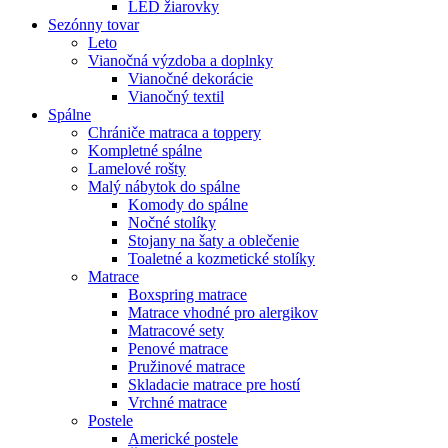
LED žiarovky
Sezónny tovar
Leto
Vianočná výzdoba a doplnky
Vianočné dekorácie
Vianočný textil
Spálne
Chrániče matraca a toppery
Kompletné spálne
Lamelové rošty
Malý nábytok do spálne
Komody do spálne
Nočné stolíky
Stojany na šaty a oblečenie
Toaletné a kozmetické stolíky
Matrace
Boxspring matrace
Matrace vhodné pro alergikov
Matracové sety
Penové matrace
Pružinové matrace
Skladacie matrace pre hostí
Vrchné matrace
Postele
Americké postele