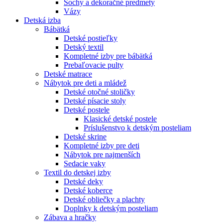
Sochy a dekoračné predmety
Vázy
Detská izba
Bábätká
Detské postieľky
Detský textil
Kompletné izby pre bábätká
Prebaľovacie pulty
Detské matrace
Nábytok pre deti a mládež
Detské otočné stoličky
Detské písacie stoly
Detské postele
Klasické detské postele
Príslušenstvo k detským posteliam
Detské skrine
Kompletné izby pre deti
Nábytok pre najmenších
Sedacie vaky
Textil do detskej izby
Detské deky
Detské koberce
Detské obliečky a plachty
Doplnky k detským posteliam
Zábava a hračky