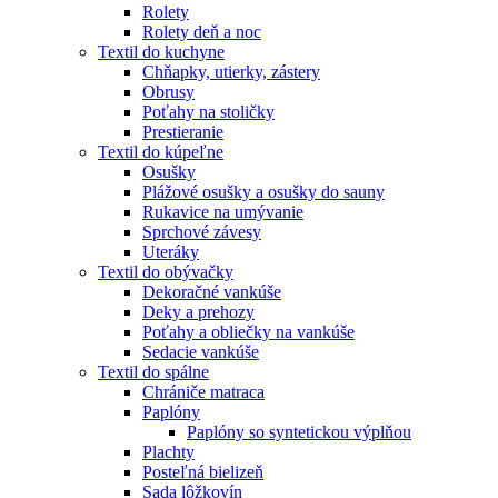
Rolety
Rolety deň a noc
Textil do kuchyne
Chňapky, utierky, zástery
Obrusy
Poťahy na stoličky
Prestieranie
Textil do kúpeľne
Osušky
Plážové osušky a osušky do sauny
Rukavice na umývanie
Sprchové závesy
Uteráky
Textil do obývačky
Dekoračné vankúše
Deky a prehozy
Poťahy a obliečky na vankúše
Sedacie vankúše
Textil do spálne
Chrániče matraca
Paplóny
Paplóny so syntetickou výplňou
Plachty
Posteľná bielizeň
Sada lôžkovín