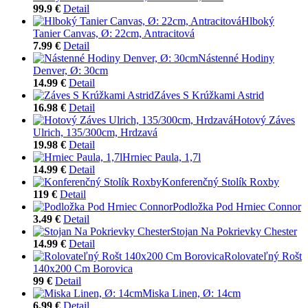
99.9 €
Detail
Hlboký
Tanier Canvas, Ø: 22cm, Antracitová
7.99 €
Detail
Nástenné Hodiny
Denver, Ø: 30cm
14.99 €
Detail
Záves S Krúžkami Astrid
16.98 €
Detail
Hotový Záves
Ulrich, 135/300cm, Hrdzavá
19.98 €
Detail
Hrniec Paula, 1,7l
14.99 €
Detail
Konferenčný Stolík Roxby
119 €
Detail
Podložka Pod Hrniec Connor
3.49 €
Detail
Stojan Na Pokrievky Chester
14.99 €
Detail
Rolovateľný Rošt
140x200 Cm Borovica
99 €
Detail
Miska Linen, Ø: 14cm
6.99 €
Detail