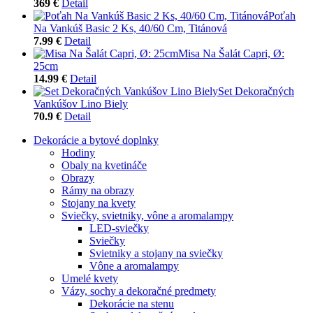
369 €
Detail
Poťah
Na Vankúš Basic 2 Ks, 40/60 Cm, Titánová
7.99 €
Detail
Misa Na Šalát Capri, Ø:
25cm
14.99 €
Detail
Set Dekoračných
Vankúšov Lino Biely
70.9 €
Detail
Dekorácie a bytové doplnky
Hodiny
Obaly na kvetináče
Obrazy
Rámy na obrazy
Stojany na kvety
Sviečky, svietniky, vône a aromalampy
LED-sviečky
Sviečky
Svietniky a stojany na sviečky
Vône a aromalampy
Umelé kvety
Vázy, sochy a dekoračné predmety
Dekorácie na stenu