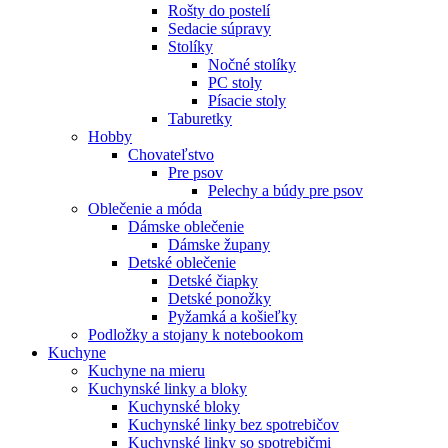
Rošty do postelí
Sedacie súpravy
Stolíky
Nočné stolíky
PC stoly
Písacie stoly
Taburetky
Hobby
Chovateľstvo
Pre psov
Pelechy a búdy pre psov
Oblečenie a móda
Dámske oblečenie
Dámske župany
Detské oblečenie
Detské čiapky
Detské ponožky
Pyžamká a košieľky
Podložky a stojany k notebookom
Kuchyne
Kuchyne na mieru
Kuchynské linky a bloky
Kuchynské bloky
Kuchynské linky bez spotrebičov
Kuchynské linky so spotrebičmi