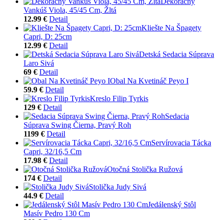
Dekoračný
Vankúš Viola, 45/45 Cm, Žltá
12.99 €
Detail
Kliešte Na Špagety
Capri, D: 25cm
12.99 €
Detail
Detská Sedacia Súprava
Laro Sivá
69 €
Detail
Obal Na Kvetináč Peyo I
59.9 €
Detail
Kreslo Filip Tyrkis
129 €
Detail
Sedacia
Súprava Swing Čierna, Pravý Roh
1199 €
Detail
Servírovacia Tácka
Capri, 32/16,5 Cm
17.98 €
Detail
Otočná Stolička Ružová
174 €
Detail
Stolička Judy Sivá
44.9 €
Detail
Jedálenský Stôl
Masív Pedro 130 Cm