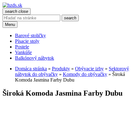
search
close
search
Menu
Barové stoličky
Písacie stoly
Postele
Vankúše
Balkónový nábytok
Domáca stránka
»
Produkty
»
Obývacie izby
»
Sektorový
nábytok do obývačky
»
Komody do obývačky
»
Široká
Komoda Jasmina Farby Dubu
Široká Komoda Jasmina Farby Dubu