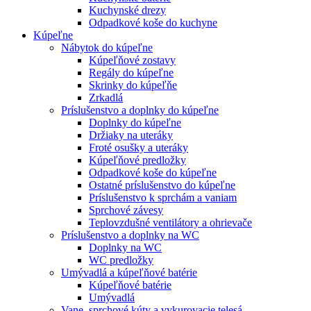
Kuchynské drezy
Odpadkové koše do kuchyne
Kúpeľne
Nábytok do kúpeľne
Kúpeľňové zostavy
Regály do kúpeľne
Skrinky do kúpeľňe
Zrkadlá
Príslušenstvo a doplnky do kúpeľne
Doplnky do kúpeľne
Držiaky na uteráky
Froté osušky a uteráky
Kúpeľňové predložky
Odpadkové koše do kúpeľne
Ostatné príslušenstvo do kúpeľne
Príslušenstvo k sprchám a vaniam
Sprchové závesy
Teplovzdušné ventilátory a ohrievače
Príslušenstvo a doplnky na WC
Doplnky na WC
WC predložky
Umývadlá a kúpeľňové batérie
Kúpeľňové batérie
Umývadlá
Vane, sprchové kúty a vykurovacie telesá