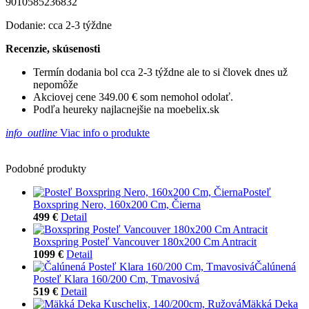
9010585236832
Dodanie: cca 2-3 týždne
Recenzie, skúsenosti
Termín dodania bol cca 2-3 týždne ale to si človek dnes už
nepomôže
Akciovej cene 349.00 € som nemohol odolať.
Podľa heureky najlacnejšie na moebelix.sk
info_outline
Viac info o produkte
Podobné produkty
Posteľ
Boxspring Nero, 160x200 Cm, Čierna
499 €
Detail
Boxspring Posteľ Vancouver 180x200 Cm Antracit
1099 €
Detail
Čalúnená
Posteľ Klara 160/200 Cm, Tmavosivá
519 €
Detail
Mäkká Deka