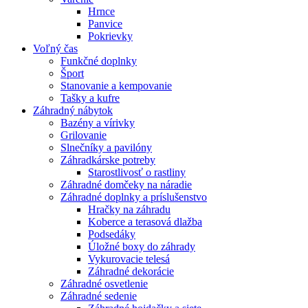
Hrnce
Panvice
Pokrievky
Voľný čas
Funkčné doplnky
Šport
Stanovanie a kempovanie
Tašky a kufre
Záhradný nábytok
Bazény a vírivky
Grilovanie
Slnečníky a pavilóny
Záhradkárske potreby
Starostlivosť o rastliny
Záhradné domčeky na náradie
Záhradné doplnky a príslušenstvo
Hračky na záhradu
Koberce a terasová dlažba
Podsedáky
Úložné boxy do záhrady
Vykurovacie telesá
Záhradné dekorácie
Záhradné osvetlenie
Záhradné sedenie