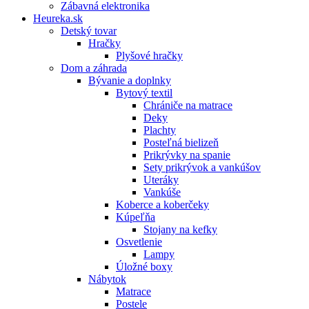
Zábavná elektronika
Heureka.sk
Detský tovar
Hračky
Plyšové hračky
Dom a záhrada
Bývanie a doplnky
Bytový textil
Chrániče na matrace
Deky
Plachty
Posteľná bielizeň
Prikrývky na spanie
Sety prikrývok a vankúšov
Uteráky
Vankúše
Koberce a koberčeky
Kúpeľňa
Stojany na kefky
Osvetlenie
Lampy
Úložné boxy
Nábytok
Matrace
Postele