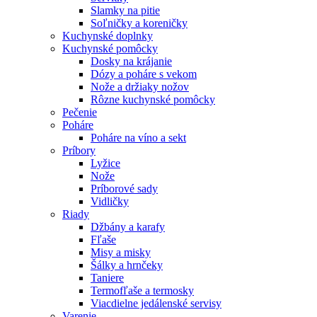
Slamky na pitie
Soľničky a koreničky
Kuchynské doplnky
Kuchynské pomôcky
Dosky na krájanie
Dózy a poháre s vekom
Nože a držiaky nožov
Rôzne kuchynské pomôcky
Pečenie
Poháre
Poháre na víno a sekt
Príbory
Lyžice
Nože
Príborové sady
Vidličky
Riady
Džbány a karafy
Fľaše
Misy a misky
Šálky a hrnčeky
Taniere
Termofľaše a termosky
Viacdielne jedálenské servisy
Varenie