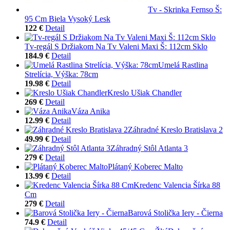
Tv - Skrinka Fernso Š:
95 Cm Biela Vysoký Lesk
122 €
Detail
Tv-regál S Držiakom Na Tv Valeni Maxi Š: 112cm Sklo
184.9 €
Detail
Umelá Rastlina
Strelícia, Výška: 78cm
19.98 €
Detail
Kreslo Ušiak Chandler
269 €
Detail
Váza Anika
12.99 €
Detail
Záhradné Kreslo Bratislava 2
49.99 €
Detail
Záhradný Stôl Atlanta 3
279 €
Detail
Plátaný Koberec Malto
13.99 €
Detail
Kredenc Valencia Šírka 88
Cm
279 €
Detail
Barová Stolička Iery - Čierna
74.9 €
Detail