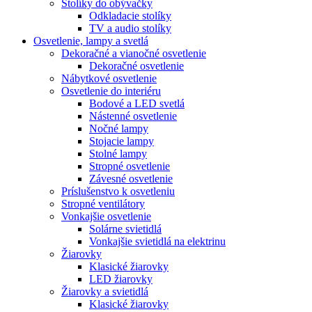
Stolíky do obývačky
Odkladacie stolíky
TV a audio stolíky
Osvetlenie, lampy a svetlá
Dekoračné a vianočné osvetlenie
Dekoračné osvetlenie
Nábytkové osvetlenie
Osvetlenie do interiéru
Bodové a LED svetlá
Nástenné osvetlenie
Nočné lampy
Stojacie lampy
Stolné lampy
Stropné osvetlenie
Závesné osvetlenie
Príslušenstvo k osvetleniu
Stropné ventilátory
Vonkajšie osvetlenie
Solárne svietidlá
Vonkajšie svietidlá na elektrinu
Žiarovky
Klasické žiarovky
LED žiarovky
Žiarovky a svietidlá
Klasické žiarovky