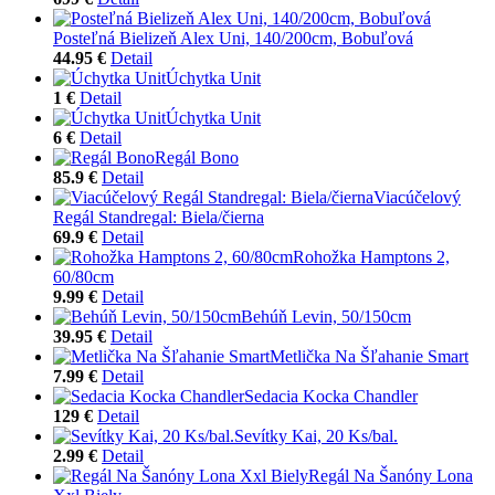
Posteľná Bielizeň Alex Uni, 140/200cm, Bobuľová
44.95 €
Detail
Úchytka Unit
1 €
Detail
Úchytka Unit
6 €
Detail
Regál Bono
85.9 €
Detail
Viacúčelový
Regál Standregal: Biela/čierna
69.9 €
Detail
Rohožka Hamptons 2,
60/80cm
9.99 €
Detail
Behúň Levin, 50/150cm
39.95 €
Detail
Metlička Na Šľahanie Smart
7.99 €
Detail
Sedacia Kocka Chandler
129 €
Detail
Sevítky Kai, 20 Ks/bal.
2.99 €
Detail
Regál Na Šanóny Lona