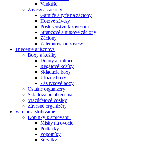
Vankúše
Závesy a záclony
Garniže a tyče na záclony
Hotové závesy
Príslušenstvo k závesom
Strapcové a nitkové záclony
Záclony
Zatemňovacie závesy
Triedenie a úschova
Boxy a košíky
Debny a truhlice
Regálové košíky
Skladacie boxy
Úložné boxy
Zásuvkové boxy
Ostatné organizéry
Skladovanie oblečenia
Viacúčelové vozíky
Závesné organizéry
Varenie a stolovanie
Doplnky k stolovaniu
Misky na ovocie
Podtácky
Popolníky
Servítky