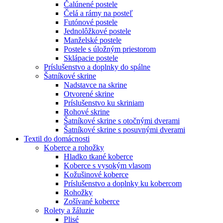
Čalúnené postele
Čelá a rámy na posteľ
Futónové postele
Jednolôžkové postele
Manželské postele
Postele s úložným priestorom
Sklápacie postele
Príslušenstvo a doplnky do spálne
Šatníkové skrine
Nadstavce na skrine
Otvorené skrine
Príslušenstvo ku skriniam
Rohové skrine
Šatníkové skrine s otočnými dverami
Šatníkové skrine s posuvnými dverami
Textil do domácnosti
Koberce a rohožky
Hladko tkané koberce
Koberce s vysokým vlasom
Kožušinové koberce
Príslušenstvo a doplnky ku kobercom
Rohožky
Zošívané koberce
Rolety a žáluzie
Plisé