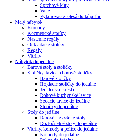
Sprchové kúty
Vane
Vykurovacie telesá do kúpeľne
Malý nábytok
Komody
Kozmetické stolíky
Nástenné regály
Odkladacie stolíky
Regály
Vitríny
Nábytok do jedálne
Barové stoly a stoličky
Stoličky, lavice a barové stoličky
Barové stoličky
Hojdacie stoličky do jedálne
Jedálenské kreslá
Rohové kuchynské lavice
Sedacie lavice do jedálne
Stoličky do jedálne
Stoly do jedálne
Barové a zvýšené stoly
Rozložitelné stoly do jedálne
Vitríny, komody a police do jedálne
Komody do jedálne