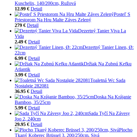
Kuschelix, 140/200cm, Ružová
12.99 €
Detail
Posteľ S
Priestorom Na Hru Malte Záves Zelený
279 €
Detail
Dezertný Tanier Viva La
Vida
2.49 €
Detail
Dezertný Tanier Linen, Ø:
22cm
6.99 €
Detail
Držiak Na Zubnú Kefku
Atlantik
3.99 €
Detail
Toaletná Wc Sada
Nostalgie 282081
36.95 €
Detail
Doska Na Krájanie
Bamboo, 35/25cm
5.99 €
Detail
Sada Tyčí Na Závesy
Joo 2, 240cm
29.95 €
Detail
Plocho
Tkaný Koberec Brüssel 3, 200/250cm, Sivá