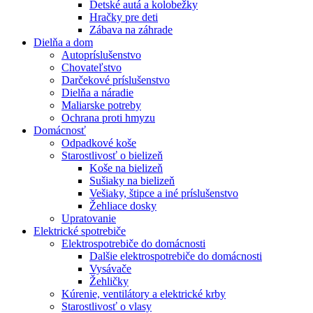
Detské autá a kolobežky
Hračky pre deti
Zábava na záhrade
Dielňa a dom
Autopríslušenstvo
Chovateľstvo
Darčekové príslušenstvo
Dielňa a náradie
Maliarske potreby
Ochrana proti hmyzu
Domácnosť
Odpadkové koše
Starostlivosť o bielizeň
Koše na bielizeň
Sušiaky na bielizeň
Vešiaky, štipce a iné príslušenstvo
Žehliace dosky
Upratovanie
Elektrické spotrebiče
Elektrospotrebiče do domácnosti
Dalšie elektrospotrebiče do domácnosti
Vysávače
Žehličky
Kúrenie, ventilátory a elektrické krby
Starostlivosť o vlasy