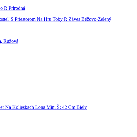
o R Prírodná
osteľ S Priestorom Na Hru Toby R Záves Béžovo-Zelený
m, Ružová
er Na Kolieskach Lona Mini Š: 42 Cm Biely