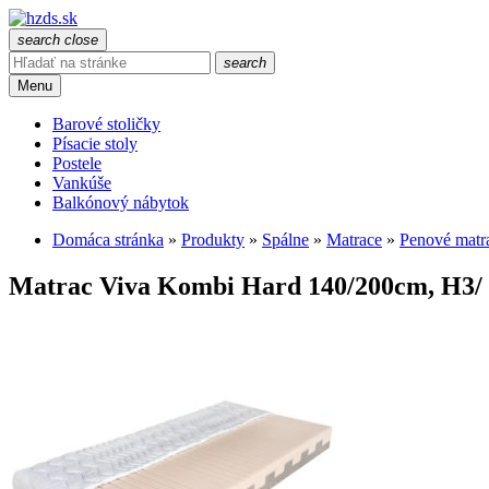
search
close
search
Menu
Barové stoličky
Písacie stoly
Postele
Vankúše
Balkónový nábytok
Domáca stránka
»
Produkty
»
Spálne
»
Matrace
»
Penové matr
Matrac Viva Kombi Hard 140/200cm, H3/