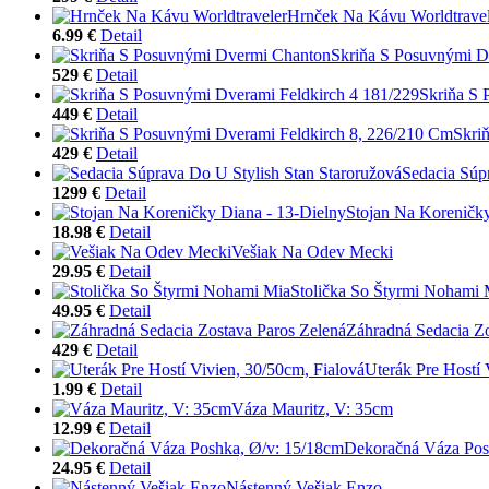
Hrnček Na Kávu Worldtravel
6.99 €
Detail
Skriňa S Posuvnými D
529 €
Detail
Skriňa S 
449 €
Detail
Skri
429 €
Detail
Sedacia Súp
1299 €
Detail
Stojan Na Koreničky
18.98 €
Detail
Vešiak Na Odev Mecki
29.95 €
Detail
Stolička So Štyrmi Nohami 
49.95 €
Detail
Záhradná Sedacia Zo
429 €
Detail
Uterák Pre Hostí 
1.99 €
Detail
Váza Mauritz, V: 35cm
12.99 €
Detail
Dekoračná Váza Pos
24.95 €
Detail
Nástenný Vešiak Enzo