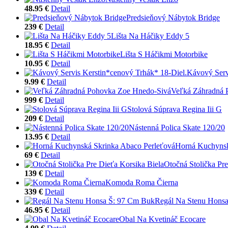
48.95 €
Detail
Predsieňový Nábytok Bridge
239 €
Detail
Lišta Na Háčiky Eddy 5
18.95 €
Detail
Lišta S Háčikmi Motorbike
10.95 €
Detail
Kávový Serv
9.99 €
Detail
Veľká Záhradná 
999 €
Detail
Stolová Súprava Regina Iii G
209 €
Detail
Nástenná Polica Skate 120/20
13.95 €
Detail
Horná Kuchynsk
69 €
Detail
Otočná Stolička Pre
139 €
Detail
Komoda Roma Čierna
339 €
Detail
Regál Na Stenu Hons
46.95 €
Detail
Obal Na Kvetináč Ecocare