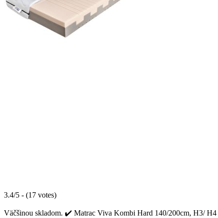
3.4/5 - (17 votes)
Väčšinou skladom. ✔️ Matrac Viva Kombi Hard 140/200cm, H3/ H4 sa 