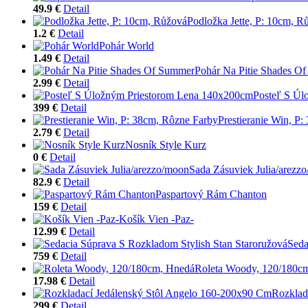
49.9 €
Detail
Podložka Jette, P: 10cm, R
1.2 €
Detail
Pohár World
1.49 €
Detail
Pohár Na Pitie Shades O
2.99 €
Detail
Posteľ S Úl
399 €
Detail
Prestieranie Win, P
2.79 €
Detail
Nosník Style Kurz
0 €
Detail
Sada Zásuviek Julia/arezz
82.9 €
Detail
Paspartový Rám Chanton
159 €
Detail
Košík Vien -Paz-
12.99 €
Detail
Seda
759 €
Detail
Roleta Woody, 120/180c
17.98 €
Detail
Rozklad
299 €
Detail