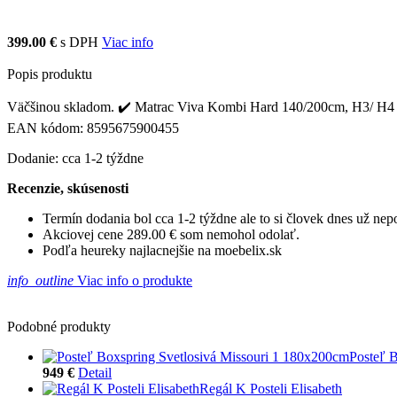
399.00 €
s DPH
Viac info
Popis produktu
Väčšinou skladom. ✔️ Matrac Viva Kombi Hard 140/200cm, H3/ H4 sa n
EAN kódom: 8595675900455
Dodanie: cca 1-2 týždne
Recenzie, skúsenosti
Termín dodania bol cca 1-2 týždne ale to si človek dnes už ne
Akciovej cene 289.00 € som nemohol odolať.
Podľa heureky najlacnejšie na moebelix.sk
info_outline
Viac info o produkte
Podobné produkty
Posteľ 
949 €
Detail
Regál K Posteli Elisabeth