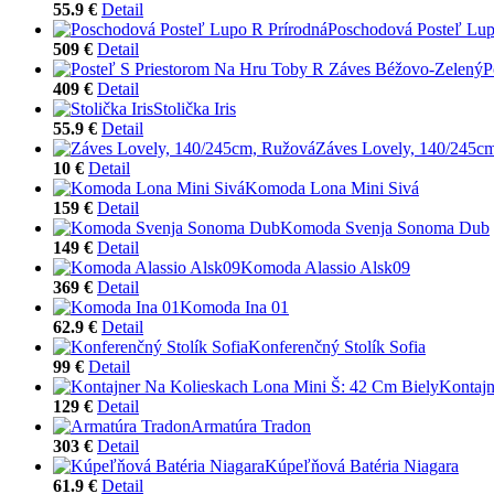
55.9 €
Detail
Poschodová Posteľ Lup
509 €
Detail
P
409 €
Detail
Stolička Iris
55.9 €
Detail
Záves Lovely, 140/245c
10 €
Detail
Komoda Lona Mini Sivá
159 €
Detail
Komoda Svenja Sonoma Dub
149 €
Detail
Komoda Alassio Alsk09
369 €
Detail
Komoda Ina 01
62.9 €
Detail
Konferenčný Stolík Sofia
99 €
Detail
Kontajn
129 €
Detail
Armatúra Tradon
303 €
Detail
Kúpeľňová Batéria Niagara
61.9 €
Detail