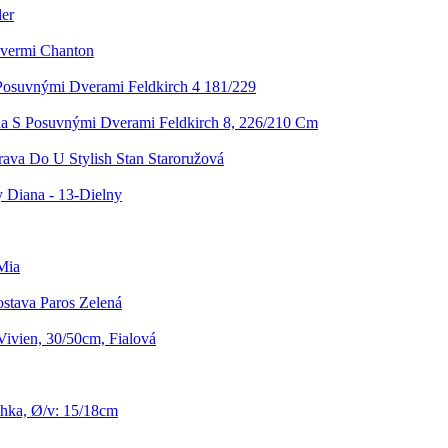
er
vermi Chanton
Posuvnými Dverami Feldkirch 4 181/229
ňa S Posuvnými Dverami Feldkirch 8, 226/210 Cm
rava Do U Stylish Stan Staroružová
 Diana - 13-Dielny
Mia
stava Paros Zelená
Vivien, 30/50cm, Fialová
hka, Ø/v: 15/18cm