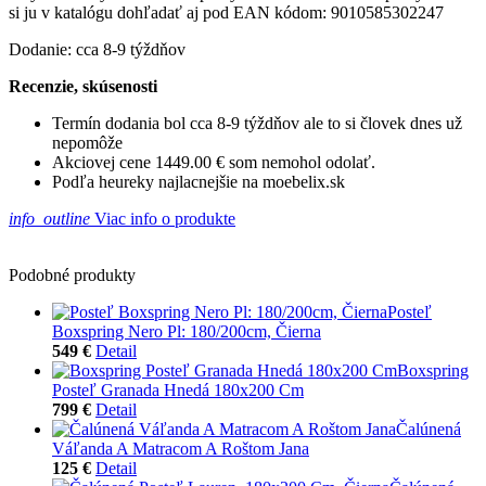
si ju v katalógu dohľadať aj pod EAN kódom: 9010585302247
Dodanie: cca 8-9 týždňov
Recenzie, skúsenosti
Termín dodania bol cca 8-9 týždňov ale to si človek dnes už
nepomôže
Akciovej cene 1449.00 € som nemohol odolať.
Podľa heureky najlacnejšie na moebelix.sk
info_outline
Viac info o produkte
Podobné produkty
Posteľ
Boxspring Nero Pl: 180/200cm, Čierna
549 €
Detail
Boxspring
Posteľ Granada Hnedá 180x200 Cm
799 €
Detail
Čalúnená
Váľanda A Matracom A Roštom Jana
125 €
Detail