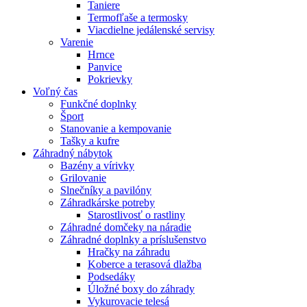
Taniere
Termofľaše a termosky
Viacdielne jedálenské servisy
Varenie
Hrnce
Panvice
Pokrievky
Voľný čas
Funkčné doplnky
Šport
Stanovanie a kempovanie
Tašky a kufre
Záhradný nábytok
Bazény a vírivky
Grilovanie
Slnečníky a pavilóny
Záhradkárske potreby
Starostlivosť o rastliny
Záhradné domčeky na náradie
Záhradné doplnky a príslušenstvo
Hračky na záhradu
Koberce a terasová dlažba
Podsedáky
Úložné boxy do záhrady
Vykurovacie telesá