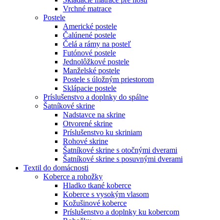
Vrchné matrace
Postele
Americké postele
Čalúnené postele
Čelá a rámy na posteľ
Futónové postele
Jednolôžkové postele
Manželské postele
Postele s úložným priestorom
Sklápacie postele
Príslušenstvo a doplnky do spálne
Šatníkové skrine
Nadstavce na skrine
Otvorené skrine
Príslušenstvo ku skriniam
Rohové skrine
Šatníkové skrine s otočnými dverami
Šatníkové skrine s posuvnými dverami
Textil do domácnosti
Koberce a rohožky
Hladko tkané koberce
Koberce s vysokým vlasom
Kožušinové koberce
Príslušenstvo a doplnky ku kobercom