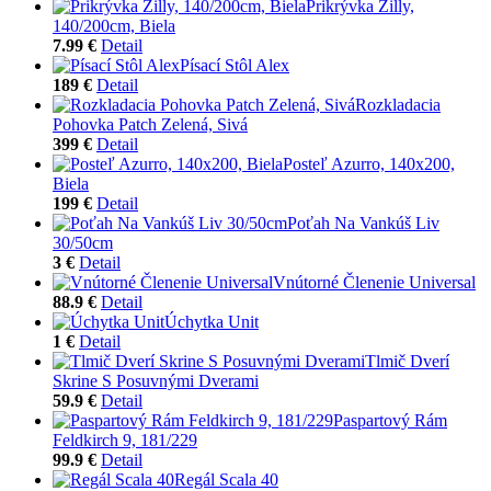
Prikrývka Zilly,
140/200cm, Biela
7.99 €
Detail
Písací Stôl Alex
189 €
Detail
Rozkladacia
Pohovka Patch Zelená, Sivá
399 €
Detail
Posteľ Azurro, 140x200,
Biela
199 €
Detail
Poťah Na Vankúš Liv
30/50cm
3 €
Detail
Vnútorné Členenie Universal
88.9 €
Detail
Úchytka Unit
1 €
Detail
Tlmič Dverí
Skrine S Posuvnými Dverami
59.9 €
Detail
Paspartový Rám
Feldkirch 9, 181/229
99.9 €
Detail
Regál Scala 40