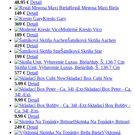
48.95 €
Detail
Regál Megosa Maxi Biela
149 €
Detail
Kreslo Gary
369 €
Detail
Moderné Kreslo Vico
189 €
Detail
Šatníková Skriňa Aachen
419 €
Detail
Šatníková Skriňa Star
199 €
Detail
Skriňa Unit, Vybavenie Luxus, Biela/dub, Š. 136,7 Cm
577 €
Detail
Skladací Box Cubi New
5.99 €
Detail
Skladací Box Peter - Ca.
34l -Ext-
9.99 €
Detail
Skladací Box Bobby -
Ca. 34l -Ext-
9.99 €
Detail
Skrinka Na Topánky Brüssel
249 €
Detail
Výklopná