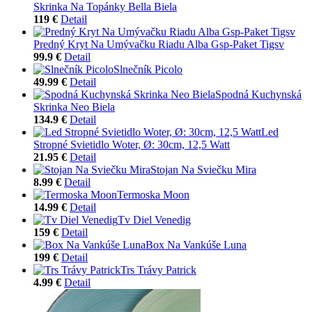
Skrinka Na Topánky Bella Biela
119 €
Detail
Predný Kryt Na Umývačku Riadu Alba Gsp-Paket Tigsv
99.9 €
Detail
Slnečník Picolo
49.99 €
Detail
Spodná Kuchynská
Skrinka Neo Biela
134.9 €
Detail
Led
Stropné Svietidlo Woter, Ø: 30cm, 12,5 Watt
21.95 €
Detail
Stojan Na Sviečku Mira
8.99 €
Detail
Termoska Moon
14.99 €
Detail
Tv Diel Venedig
159 €
Detail
Box Na Vankúše Luna
199 €
Detail
Trs Trávy Patrick
4.99 €
Detail