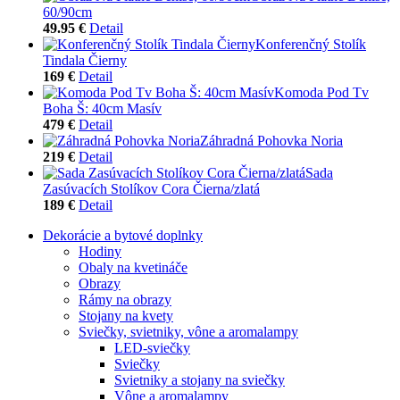
60/90cm
49.95 €
Detail
Konferenčný Stolík
Tindala Čierny
169 €
Detail
Komoda Pod Tv
Boha Š: 40cm Masív
479 €
Detail
Záhradná Pohovka Noria
219 €
Detail
Sada
Zasúvacích Stolíkov Cora Čierna/zlatá
189 €
Detail
Dekorácie a bytové doplnky
Hodiny
Obaly na kvetináče
Obrazy
Rámy na obrazy
Stojany na kvety
Sviečky, svietniky, vône a aromalampy
LED-sviečky
Sviečky
Svietniky a stojany na sviečky
Vône a aromalampy