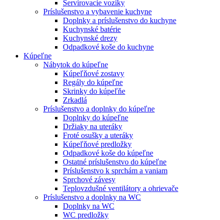
Servírovacie vozíky
Príslušenstvo a vybavenie kuchyne
Doplnky a príslušenstvo do kuchyne
Kuchynské batérie
Kuchynské drezy
Odpadkové koše do kuchyne
Kúpeľne
Nábytok do kúpeľne
Kúpeľňové zostavy
Regály do kúpeľne
Skrinky do kúpeľňe
Zrkadlá
Príslušenstvo a doplnky do kúpeľne
Doplnky do kúpeľne
Držiaky na uteráky
Froté osušky a uteráky
Kúpeľňové predložky
Odpadkové koše do kúpeľne
Ostatné príslušenstvo do kúpeľne
Príslušenstvo k sprchám a vaniam
Sprchové závesy
Teplovzdušné ventilátory a ohrievače
Príslušenstvo a doplnky na WC
Doplnky na WC
WC predložky