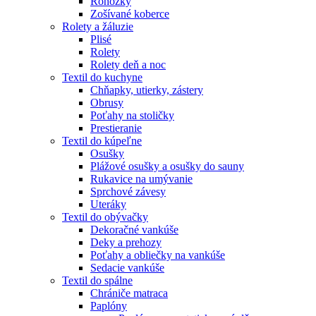
Rohožky
Zošívané koberce
Rolety a žáluzie
Plisé
Rolety
Rolety deň a noc
Textil do kuchyne
Chňapky, utierky, zástery
Obrusy
Poťahy na stoličky
Prestieranie
Textil do kúpeľne
Osušky
Plážové osušky a osušky do sauny
Rukavice na umývanie
Sprchové závesy
Uteráky
Textil do obývačky
Dekoračné vankúše
Deky a prehozy
Poťahy a obliečky na vankúše
Sedacie vankúše
Textil do spálne
Chrániče matraca
Paplóny