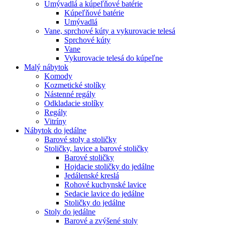
Umývadlá a kúpeľňové batérie
Kúpeľňové batérie
Umývadlá
Vane, sprchové kúty a vykurovacie telesá
Sprchové kúty
Vane
Vykurovacie telesá do kúpeľne
Malý nábytok
Komody
Kozmetické stolíky
Nástenné regály
Odkladacie stolíky
Regály
Vitríny
Nábytok do jedálne
Barové stoly a stoličky
Stoličky, lavice a barové stoličky
Barové stoličky
Hojdacie stoličky do jedálne
Jedálenské kreslá
Rohové kuchynské lavice
Sedacie lavice do jedálne
Stoličky do jedálne
Stoly do jedálne
Barové a zvýšené stoly