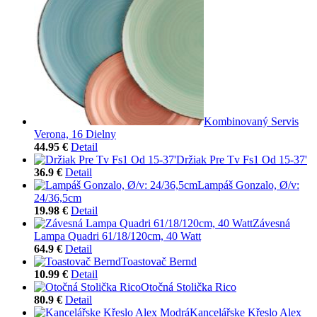
Kombinovaný Servis
Verona, 16 Dielny
44.95 €
Detail
Držiak Pre Tv Fs1 Od 15-37'
36.9 €
Detail
Lampáš Gonzalo, Ø/v:
24/36,5cm
19.98 €
Detail
Závesná
Lampa Quadri 61/18/120cm, 40 Watt
64.9 €
Detail
Toastovač Bernd
10.99 €
Detail
Otočná Stolička Rico
80.9 €
Detail
Kancelářske Křeslo Alex