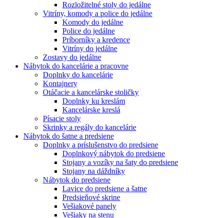
Rozložitelné stoly do jedálne
Vitríny, komody a police do jedálne
Komody do jedálne
Police do jedálne
Príborníky a kredence
Vitríny do jedálne
Zostavy do jedálne
Nábytok do kancelárie a pracovne
Doplnky do kancelárie
Kontajnery
Otáčacie a kancelárske stoličky
Doplnky ku kreslám
Kancelárske kreslá
Písacie stoly
Skrinky a regály do kancelárie
Nábytok do šatne a predsiene
Doplnky a príslušenstvo do predsiene
Doplnkový nábytok do predsiene
Stojany a vozíky na šaty do predsiene
Stojany na dáždníky
Nábytok do predsiene
Lavice do predsiene a šatne
Predsieňové skrine
Vešiakové panely
Vešiaky na stenu