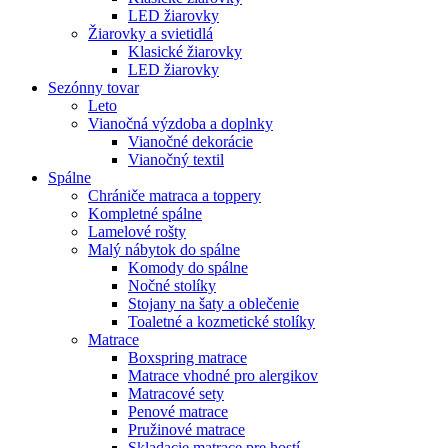
LED žiarovky
Žiarovky a svietidlá
Klasické žiarovky
LED žiarovky
Sezónny tovar
Leto
Vianočná výzdoba a doplnky
Vianočné dekorácie
Vianočný textil
Spálne
Chrániče matraca a toppery
Kompletné spálne
Lamelové rošty
Malý nábytok do spálne
Komody do spálne
Nočné stolíky
Stojany na šaty a oblečenie
Toaletné a kozmetické stolíky
Matrace
Boxspring matrace
Matrace vhodné pro alergikov
Matracové sety
Penové matrace
Pružinové matrace
Skladacie matrace pre hostí