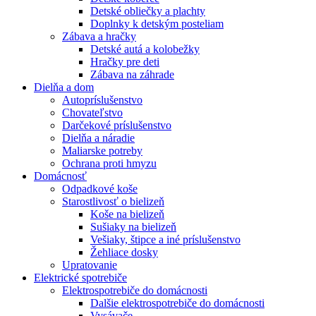
Detské obliečky a plachty
Doplnky k detským posteliam
Zábava a hračky
Detské autá a kolobežky
Hračky pre deti
Zábava na záhrade
Dielňa a dom
Autopríslušenstvo
Chovateľstvo
Darčekové príslušenstvo
Dielňa a náradie
Maliarske potreby
Ochrana proti hmyzu
Domácnosť
Odpadkové koše
Starostlivosť o bielizeň
Koše na bielizeň
Sušiaky na bielizeň
Vešiaky, štipce a iné príslušenstvo
Žehliace dosky
Upratovanie
Elektrické spotrebiče
Elektrospotrebiče do domácnosti
Dalšie elektrospotrebiče do domácnosti
Vysávače