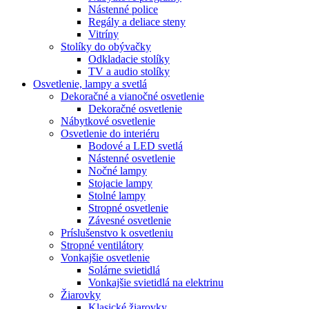
Nástenné police
Regály a deliace steny
Vitríny
Stolíky do obývačky
Odkladacie stolíky
TV a audio stolíky
Osvetlenie, lampy a svetlá
Dekoračné a vianočné osvetlenie
Dekoračné osvetlenie
Nábytkové osvetlenie
Osvetlenie do interiéru
Bodové a LED svetlá
Nástenné osvetlenie
Nočné lampy
Stojacie lampy
Stolné lampy
Stropné osvetlenie
Závesné osvetlenie
Príslušenstvo k osvetleniu
Stropné ventilátory
Vonkajšie osvetlenie
Solárne svietidlá
Vonkajšie svietidlá na elektrinu
Žiarovky
Klasické žiarovky