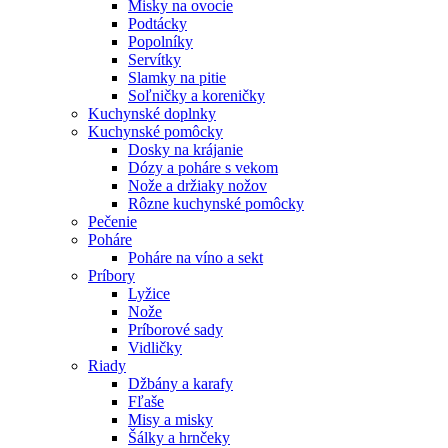
Misky na ovocie
Podtácky
Popolníky
Servítky
Slamky na pitie
Soľničky a koreničky
Kuchynské doplnky
Kuchynské pomôcky
Dosky na krájanie
Dózy a poháre s vekom
Nože a držiaky nožov
Rôzne kuchynské pomôcky
Pečenie
Poháre
Poháre na víno a sekt
Príbory
Lyžice
Nože
Príborové sady
Vidličky
Riady
Džbány a karafy
Fľaše
Misy a misky
Šálky a hrnčeky