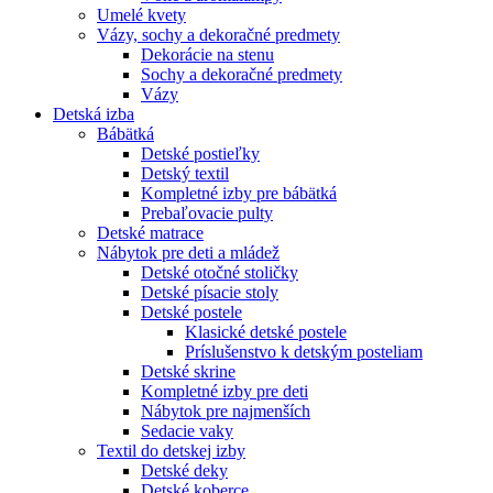
Umelé kvety
Vázy, sochy a dekoračné predmety
Dekorácie na stenu
Sochy a dekoračné predmety
Vázy
Detská izba
Bábätká
Detské postieľky
Detský textil
Kompletné izby pre bábätká
Prebaľovacie pulty
Detské matrace
Nábytok pre deti a mládež
Detské otočné stoličky
Detské písacie stoly
Detské postele
Klasické detské postele
Príslušenstvo k detským posteliam
Detské skrine
Kompletné izby pre deti
Nábytok pre najmenších
Sedacie vaky
Textil do detskej izby
Detské deky
Detské koberce