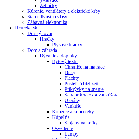
Žehličky
Kúrenie, ventilátory a elektrické krby
Starostlivosť o vlasy
Zábavná elektronika
Heureka.sk
Detský tovar
Hračky
Plyšové hračky
Dom a záhrada
Bývanie a doplnky
Bytový textil
Chrániče na matrace
Deky
Plachty
Posteľná bielizeň
Prikrývky na spanie
Sety prikrývok a vankúšov
Uteráky
Vankúše
Koberce a koberčeky
Kúpeľňa
Stojany na kefky
Osvetlenie
Lampy