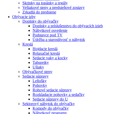
Skrinky na topánky a regály
Vešiakové steny a predsieňové zostavy
Zrkadlá do predsiene
Obývacie izby
Doplnky do obývačky
Doplnky a príslušenstvo do obývacích izieb
Nábytkové osvetlenie
Podstavce pod TV
Údržba a starostlivosť o nábytok
Kreslá
Hojdacie kreslá
Relaxačné kreslá
Sedacie vaky a kocky
Taburetky
Ušiaky
Obývačkové steny
Sedacie súpravy
Leňošky
Pohovky
Rohové sedacie súpravy
Rozkladacie pohovky a sedačky
Sedacie súpravy do U
Sektorový nábytok do obývačky
Komody do obývačky
Nábytkové programy