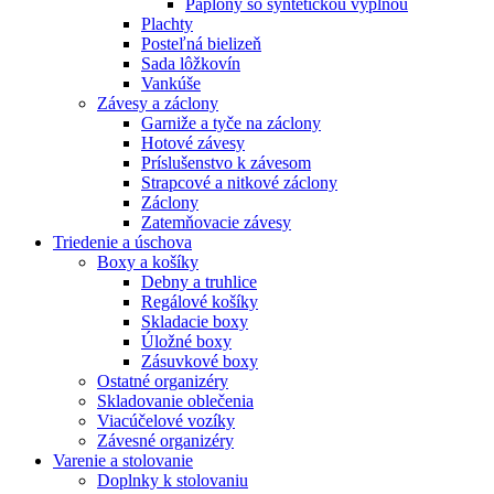
Paplóny so syntetickou výplňou
Plachty
Posteľná bielizeň
Sada lôžkovín
Vankúše
Závesy a záclony
Garniže a tyče na záclony
Hotové závesy
Príslušenstvo k závesom
Strapcové a nitkové záclony
Záclony
Zatemňovacie závesy
Triedenie a úschova
Boxy a košíky
Debny a truhlice
Regálové košíky
Skladacie boxy
Úložné boxy
Zásuvkové boxy
Ostatné organizéry
Skladovanie oblečenia
Viacúčelové vozíky
Závesné organizéry
Varenie a stolovanie
Doplnky k stolovaniu