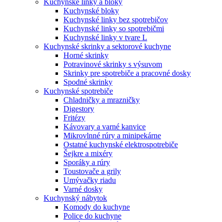
Kuchynské linky a bloky
Kuchynské bloky
Kuchynské linky bez spotrebičov
Kuchynské linky so spotrebičmi
Kuchynské linky v tvare L
Kuchynské skrinky a sektorové kuchyne
Horné skrinky
Potravinové skrinky s výsuvom
Skrinky pre spotrebiče a pracovné dosky
Spodné skrinky
Kuchynské spotrebiče
Chladničky a mrazničky
Digestory
Fritézy
Kávovary a varné kanvice
Mikrovlnné rúry a minipekárne
Ostatné kuchynské elektrospotrebiče
Šejkre a mixéry
Sporáky a rúry
Toustovače a grily
Umývačky riadu
Varné dosky
Kuchynský nábytok
Komody do kuchyne
Police do kuchyne