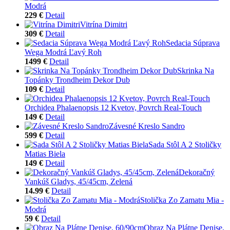
Modrá
229 €
Detail
Vitrína Dimitri
309 €
Detail
Sedacia Súprava
Wega Modrá Ľavý Roh
1499 €
Detail
Skrinka Na
Topánky Trondheim Dekor Dub
109 €
Detail
Orchidea Phalaenopsis 12 Kvetov, Povrch Real-Touch
149 €
Detail
Závesné Kreslo Sandro
599 €
Detail
Sada Stôl A 2 Stoličky
Matias Biela
149 €
Detail
Dekoračný
Vankúš Gladys, 45/45cm, Zelená
14.99 €
Detail
Stolička Zo Zamatu Mia -
Modrá
59 €
Detail
Obraz Na Plátne Denise,