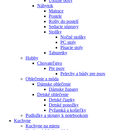
Úložné boxy
Nábytok
Matrace
Postele
Rošty do postelí
Sedacie súpravy
Stolíky
Nočné stolíky
PC stoly
Písacie stoly
Taburetky
Hobby
Chovateľstvo
Pre psov
Pelechy a búdy pre psov
Oblečenie a móda
Dámske oblečenie
Dámske župany
Detské oblečenie
Detské čiapky
Detské ponožky
Pyžamká a košieľky
Podložky a stojany k notebookom
Kuchyne
Kuchyne na mieru