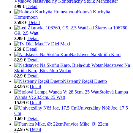
Výškovo Nastaviteľný Konferenčný Stolík Manchester
499 €
Detail
Rohová Kuchyňa
Home/moon
3598 €
Detail
Led Žiarovka 106760,
G9, 2,5 Watt
3.99 €
Detail
Tv Diel Maxi
259 €
Detail
Nadstavec Na Skriňu Karo
82.9 €
Detail
Nadstavec Na
Skriňu Karo, Biela/dub Wotan
82.9 €
Detail
Nástenný Regál Duetto
43.95 €
Detail
Stolová Lampa
Wanda V: 28,5cm, 25 Watt
15.99 €
Detail
Univerzálny Nôž Joe, 17,5
Cm
1.69 €
Detail
Panvica Mike, Ø: 22cm
22.95 €
Detail