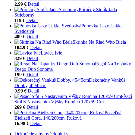
2.99 €
Detail
Príručný Stolík Jada
Strieborný
119 €
Detail
Pohovka Lazy Lukka
Svetlosivá
409 €
Detail
Skrinka Na Riad Wito Biela
104.9 €
Detail
Lavica Ivie
329 €
Detail
Regál Na Topánky
Diego Dub Sonoma
199 €
Detail
Dekoračný Vankúš
Dobby, 45/45cm
9.99 €
Detail
Písací
Stôl S Nastavením Výšky Romina 120x59 Cm
269 €
Detail
Posteľná
Bielizeň Cora, 140/200cm, Ružová
16.98 €
Detail
Dekorácie a bytové doplnky