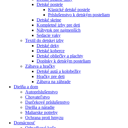
Detské postele
Klasické detské postele
Príslušenstvo k detským posteliam
Detské skrine
Kompletné izby pre deti
Nábytok pre najmenších
Sedacie vaky
Textil do detskej izby
Detské deky
Detské koberce
Detské obliečky a plachty
Doplnky k detským posteliam
Zábava a hračky
Detské autá a kolobežky
Hračky pre deti
Zábava na záhrade
Dielňa a dom
Autopríslušenstvo
Chovateľstvo
Darčekové príslušenstvo
Dielňa a náradie
Maliarske potreby
Ochrana proti hmyzu
Domácnosť
Odpadkové koše