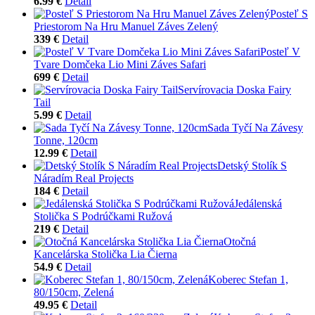
6.99 €
Detail
Posteľ S
Priestorom Na Hru Manuel Záves Zelený
339 €
Detail
Posteľ V
Tvare Domčeka Lio Mini Záves Safari
699 €
Detail
Servírovacia Doska Fairy
Tail
5.99 €
Detail
Sada Tyčí Na Závesy
Tonne, 120cm
12.99 €
Detail
Detský Stolík S
Náradím Real Projects
184 €
Detail
Jedálenská
Stolička S Podrúčkami Ružová
219 €
Detail
Otočná
Kancelárska Stolička Lia Čierna
54.9 €
Detail
Koberec Stefan 1,
80/150cm, Zelená
49.95 €
Detail