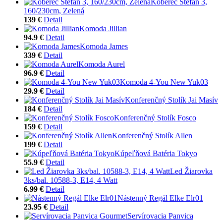
Koberec Stefan 3,
160/230cm, Zelená
139 €
Detail
Komoda Jillian
94.9 €
Detail
Komoda James
339 €
Detail
Komoda Aurel
96.9 €
Detail
Komoda 4-You New Yuk03
29.9 €
Detail
Konferenčný Stolík Jai Masív
184 €
Detail
Konferenčný Stolík Fosco
159 €
Detail
Konferenčný Stolík Allen
199 €
Detail
Kúpeľňová Batéria Tokyo
55.9 €
Detail
Led Žiarovka
3ks/bal. 10588-3, E14, 4 Watt
6.99 €
Detail
Nástenný Regál Elke Elr01
23.95 €
Detail
Servírovacia Panvica