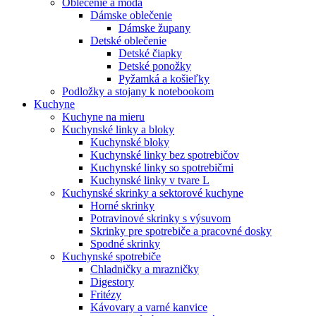
Oblečenie a móda
Dámske oblečenie
Dámske župany
Detské oblečenie
Detské čiapky
Detské ponožky
Pyžamká a košieľky
Podložky a stojany k notebookom
Kuchyne
Kuchyne na mieru
Kuchynské linky a bloky
Kuchynské bloky
Kuchynské linky bez spotrebičov
Kuchynské linky so spotrebičmi
Kuchynské linky v tvare L
Kuchynské skrinky a sektorové kuchyne
Horné skrinky
Potravinové skrinky s výsuvom
Skrinky pre spotrebiče a pracovné dosky
Spodné skrinky
Kuchynské spotrebiče
Chladničky a mrazničky
Digestory
Fritézy
Kávovary a varné kanvice