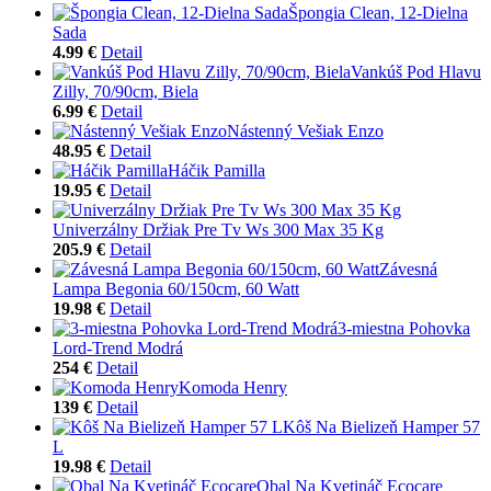
Špongia Clean, 12-Dielna
Sada
4.99 €
Detail
Vankúš Pod Hlavu
Zilly, 70/90cm, Biela
6.99 €
Detail
Nástenný Vešiak Enzo
48.95 €
Detail
Háčik Pamilla
19.95 €
Detail
Univerzálny Držiak Pre Tv Ws 300 Max 35 Kg
205.9 €
Detail
Závesná
Lampa Begonia 60/150cm, 60 Watt
19.98 €
Detail
3-miestna Pohovka
Lord-Trend Modrá
254 €
Detail
Komoda Henry
139 €
Detail
Kôš Na Bielizeň Hamper 57
L
19.98 €
Detail
Obal Na Kvetináč Ecocare