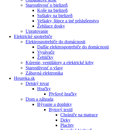
Starostlivosť o bielizeň
Koše na bielizeň
Sušiaky na bielizeň
Vešiaky, štipce a iné príslušenstvo
Žehliace dosky
Upratovanie
Elektrické spotrebiče
Elektrospotrebiče do domácnosti
Dalšie elektrospotrebiče do domácnosti
Vysávače
Žehličky
Kúrenie, ventilátory a elektrické krby
Starostlivosť o vlasy
Zábavná elektronika
Heureka.sk
Detský tovar
Hračky
Plyšové hračky
Dom a záhrada
Bývanie a doplnky
Bytový textil
Chrániče na matrace
Deky
Plachty