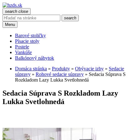
search
close
search
Menu
Barové stoličky
Písacie stoly
Postele
Vankúše
Balkónový nábytok
Domáca stránka
»
Produkty
»
Obývacie izby
»
Sedacie
súpravy
»
Rohové sedacie súpravy
»
Sedacia Súprava S
Rozkladom Lazy Lukka Svetlohnedá
Sedacia Súprava S Rozkladom Lazy
Lukka Svetlohnedá