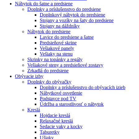
Nábytok do šatne a predsiene
Doplnky a príslušenstvo do predsiene
Doplnkový nábytok do predsiene
Stojany a vozíky na šaty do predsiene
Stojany na dáždníky
Nábytok do predsiene
Lavice do predsiene a šatne
Predsieňové skrine
Vešiakové panely
Vešiaky na stenu
Skrinky na topánky a regály
Vešiakové steny a predsieňové zostavy
Zrkadlá do predsiene
Obývacie izby
Doplnky do obývačky
Doplnky a príslušenstvo do obývacích izieb
Nábytkové osvetlenie
Podstavce pod TV
Údržba a starostlivosť o nábytok
Kreslá
Hojdacie kreslá
Relaxačné kreslá
Sedacie vaky a kocky
Taburetky
Ušiaky