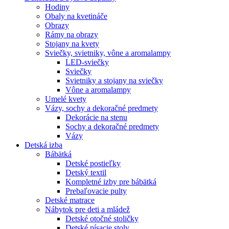
Hodiny
Obaly na kvetináče
Obrazy
Rámy na obrazy
Stojany na kvety
Sviečky, svietniky, vône a aromalampy
LED-sviečky
Sviečky
Svietniky a stojany na sviečky
Vône a aromalampy
Umelé kvety
Vázy, sochy a dekoračné predmety
Dekorácie na stenu
Sochy a dekoračné predmety
Vázy
Detská izba
Bábätká
Detské postieľky
Detský textil
Kompletné izby pre bábätká
Prebaľovacie pulty
Detské matrace
Nábytok pre deti a mládež
Detské otočné stoličky
Detské písacie stoly