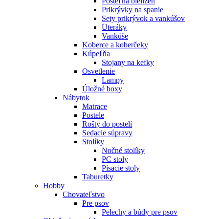
Posteľná bielizeň
Prikrývky na spanie
Sety prikrývok a vankúšov
Uteráky
Vankúše
Koberce a koberčeky
Kúpeľňa
Stojany na kefky
Osvetlenie
Lampy
Úložné boxy
Nábytok
Matrace
Postele
Rošty do postelí
Sedacie súpravy
Stolíky
Nočné stolíky
PC stoly
Písacie stoly
Taburetky
Hobby
Chovateľstvo
Pre psov
Pelechy a búdy pre psov