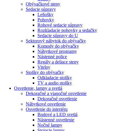
Obývačkové steny
Sedacie súpravy
Leňošky
Pohovky
Rohové sedacie súpravy
Rozkladacie pohovky a sedačky
Sedacie súpravy do U
Sektorový nábytok do obývačky
Komody do obývačky
Nábytkové programy
Nástenné police
Regály a deliace steny
Vitríny
Stolíky do obývačky
Odkladacie stolíky
TV a audio stolíky
Osvetlenie, lampy a svetlá
Dekoračné a vianočné osvetlenie
Dekoračné osvetlenie
Nábytkové osvetlenie
Osvetlenie do interiéru
Bodové a LED svetlá
Nástenné osvetlenie
Nočné lampy
Stojacie lampy