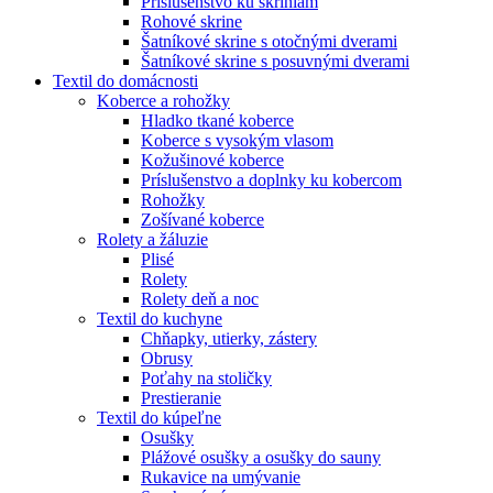
Príslušenstvo ku skriniam
Rohové skrine
Šatníkové skrine s otočnými dverami
Šatníkové skrine s posuvnými dverami
Textil do domácnosti
Koberce a rohožky
Hladko tkané koberce
Koberce s vysokým vlasom
Kožušinové koberce
Príslušenstvo a doplnky ku kobercom
Rohožky
Zošívané koberce
Rolety a žáluzie
Plisé
Rolety
Rolety deň a noc
Textil do kuchyne
Chňapky, utierky, zástery
Obrusy
Poťahy na stoličky
Prestieranie
Textil do kúpeľne
Osušky
Plážové osušky a osušky do sauny
Rukavice na umývanie