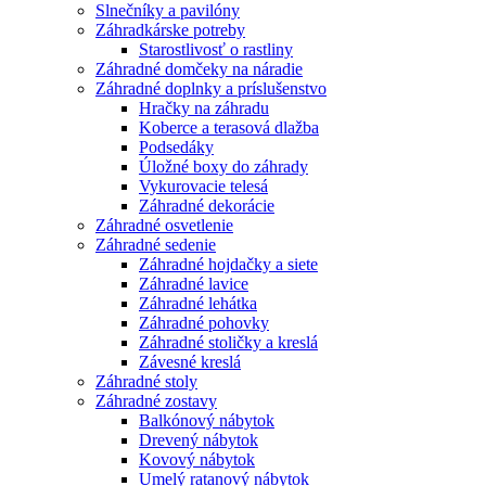
Slnečníky a pavilóny
Záhradkárske potreby
Starostlivosť o rastliny
Záhradné domčeky na náradie
Záhradné doplnky a príslušenstvo
Hračky na záhradu
Koberce a terasová dlažba
Podsedáky
Úložné boxy do záhrady
Vykurovacie telesá
Záhradné dekorácie
Záhradné osvetlenie
Záhradné sedenie
Záhradné hojdačky a siete
Záhradné lavice
Záhradné lehátka
Záhradné pohovky
Záhradné stoličky a kreslá
Závesné kreslá
Záhradné stoly
Záhradné zostavy
Balkónový nábytok
Drevený nábytok
Kovový nábytok
Umelý ratanový nábytok