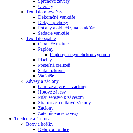
Sprchové závesy
Uteráky
Textil do obývačky
Dekoračné vankúše
Deky a prehozy
Poťahy a obliečky na vankúše
Sedacie vankúše
Textil do spálne
Chrániče matraca
Paplóny
Paplóny so syntetickou výplňou
Plachty
Posteľná bielizeň
Sada lôžkovín
Vankúše
Závesy a záclony
Garniže a tyče na záclony
Hotové závesy
Príslušenstvo k závesom
Strapcové a nitkové záclony
Záclony
Zatemňovacie závesy
Triedenie a úschova
Boxy a košíky
Debny a truhlice