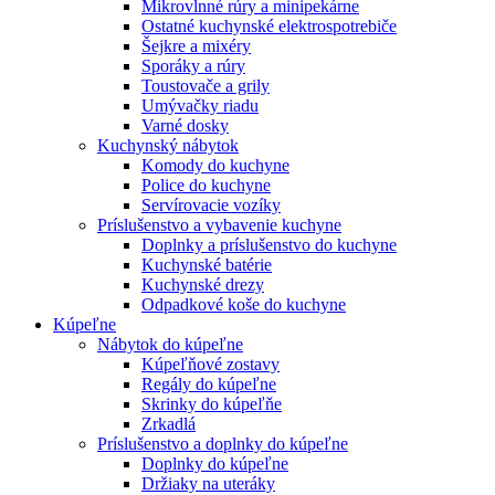
Mikrovlnné rúry a minipekárne
Ostatné kuchynské elektrospotrebiče
Šejkre a mixéry
Sporáky a rúry
Toustovače a grily
Umývačky riadu
Varné dosky
Kuchynský nábytok
Komody do kuchyne
Police do kuchyne
Servírovacie vozíky
Príslušenstvo a vybavenie kuchyne
Doplnky a príslušenstvo do kuchyne
Kuchynské batérie
Kuchynské drezy
Odpadkové koše do kuchyne
Kúpeľne
Nábytok do kúpeľne
Kúpeľňové zostavy
Regály do kúpeľne
Skrinky do kúpeľňe
Zrkadlá
Príslušenstvo a doplnky do kúpeľne
Doplnky do kúpeľne
Držiaky na uteráky