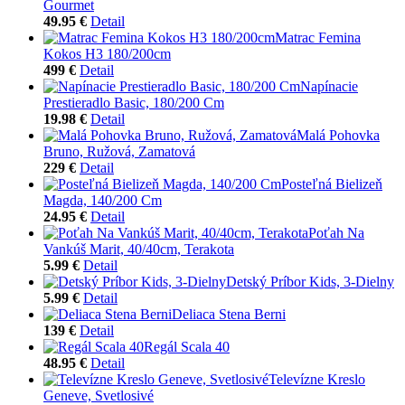
Gourmet
49.95 €
Detail
Matrac Femina
Kokos H3 180/200cm
499 €
Detail
Napínacie
Prestieradlo Basic, 180/200 Cm
19.98 €
Detail
Malá Pohovka
Bruno, Ružová, Zamatová
229 €
Detail
Posteľná Bielizeň
Magda, 140/200 Cm
24.95 €
Detail
Poťah Na
Vankúš Marit, 40/40cm, Terakota
5.99 €
Detail
Detský Príbor Kids, 3-Dielny
5.99 €
Detail
Deliaca Stena Berni
139 €
Detail
Regál Scala 40
48.95 €
Detail
Televízne Kreslo
Geneve, Svetlosivé