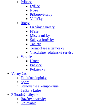
Príbory
Lyžice
Nože
Príborové sady
Vidličky
Riady
Džbány a karafy
Fľaše
Misy a misky
Šálky a hrnčeky
Taniere
Termofľaše a termosky
Viacdielne jedálenské servisy
Varenie
Hrnce
Panvice
Pokrievky
Voľný čas
Funkčné doplnky
Šport
Stanovanie a kempovanie
Tašky a kufre
Záhradný nábytok
Bazény a vírivky
Grilovanie