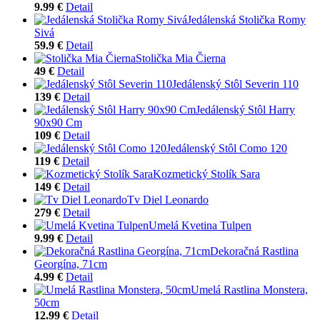
9.99 €
Detail
Jedálenská Stolička Romy
Sivá
59.9 €
Detail
Stolička Mia Čierna
49 €
Detail
Jedálenský Stôl Severin 110
139 €
Detail
Jedálenský Stôl Harry
90x90 Cm
109 €
Detail
Jedálenský Stôl Como 120
119 €
Detail
Kozmetický Stolík Sara
149 €
Detail
Tv Diel Leonardo
279 €
Detail
Umelá Kvetina Tulpen
9.99 €
Detail
Dekoračná Rastlina
Georgína, 71cm
4.99 €
Detail
Umelá Rastlina Monstera,
50cm
12.99 €
Detail