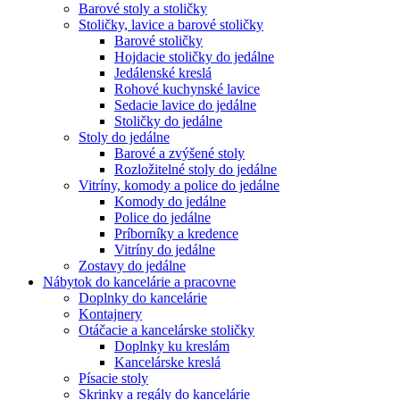
Barové stoly a stoličky
Stoličky, lavice a barové stoličky
Barové stoličky
Hojdacie stoličky do jedálne
Jedálenské kreslá
Rohové kuchynské lavice
Sedacie lavice do jedálne
Stoličky do jedálne
Stoly do jedálne
Barové a zvýšené stoly
Rozložitelné stoly do jedálne
Vitríny, komody a police do jedálne
Komody do jedálne
Police do jedálne
Príborníky a kredence
Vitríny do jedálne
Zostavy do jedálne
Nábytok do kancelárie a pracovne
Doplnky do kancelárie
Kontajnery
Otáčacie a kancelárske stoličky
Doplnky ku kreslám
Kancelárske kreslá
Písacie stoly
Skrinky a regály do kancelárie