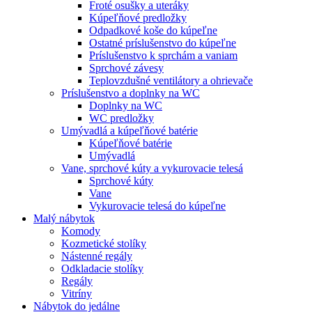
Froté osušky a uteráky
Kúpeľňové predložky
Odpadkové koše do kúpeľne
Ostatné príslušenstvo do kúpeľne
Príslušenstvo k sprchám a vaniam
Sprchové závesy
Teplovzdušné ventilátory a ohrievače
Príslušenstvo a doplnky na WC
Doplnky na WC
WC predložky
Umývadlá a kúpeľňové batérie
Kúpeľňové batérie
Umývadlá
Vane, sprchové kúty a vykurovacie telesá
Sprchové kúty
Vane
Vykurovacie telesá do kúpeľne
Malý nábytok
Komody
Kozmetické stolíky
Nástenné regály
Odkladacie stolíky
Regály
Vitríny
Nábytok do jedálne