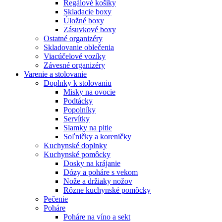
Regálové košíky
Skladacie boxy
Úložné boxy
Zásuvkové boxy
Ostatné organizéry
Skladovanie oblečenia
Viacúčelové vozíky
Závesné organizéry
Varenie a stolovanie
Doplnky k stolovaniu
Misky na ovocie
Podtácky
Popolníky
Servítky
Slamky na pitie
Soľničky a koreničky
Kuchynské doplnky
Kuchynské pomôcky
Dosky na krájanie
Dózy a poháre s vekom
Nože a držiaky nožov
Rôzne kuchynské pomôcky
Pečenie
Poháre
Poháre na víno a sekt