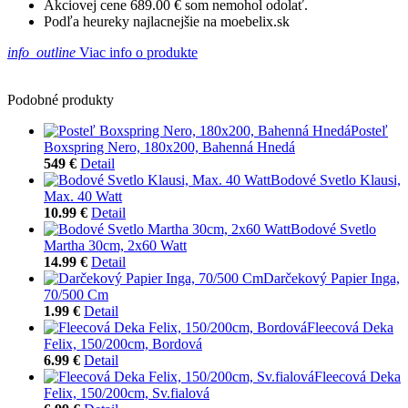
Akciovej cene 689.00 € som nemohol odolať.
Podľa heureky najlacnejšie na moebelix.sk
info_outline
Viac info o produkte
Podobné produkty
Posteľ
Boxspring Nero, 180x200, Bahenná Hnedá
549 €
Detail
Bodové Svetlo Klausi,
Max. 40 Watt
10.99 €
Detail
Bodové Svetlo
Martha 30cm, 2x60 Watt
14.99 €
Detail
Darčekový Papier Inga,
70/500 Cm
1.99 €
Detail
Fleecová Deka
Felix, 150/200cm, Bordová
6.99 €
Detail
Fleecová Deka
Felix, 150/200cm, Sv.fialová