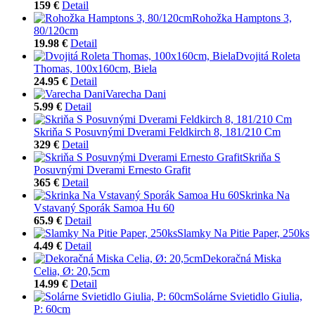
159 €
Detail
Rohožka Hamptons 3,
80/120cm
19.98 €
Detail
Dvojitá Roleta
Thomas, 100x160cm, Biela
24.95 €
Detail
Varecha Dani
5.99 €
Detail
Skriňa S Posuvnými Dverami Feldkirch 8, 181/210 Cm
329 €
Detail
Skriňa S
Posuvnými Dverami Ernesto Grafit
365 €
Detail
Skrinka Na
Vstavaný Sporák Samoa Hu 60
65.9 €
Detail
Slamky Na Pitie Paper, 250ks
4.49 €
Detail
Dekoračná Miska
Celia, Ø: 20,5cm
14.99 €
Detail
Solárne Svietidlo Giulia,
P: 60cm