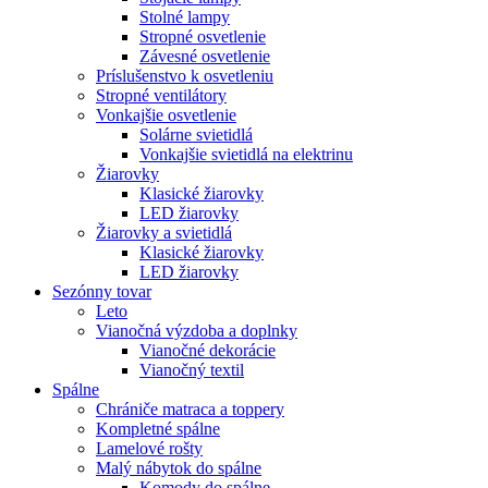
Stolné lampy
Stropné osvetlenie
Závesné osvetlenie
Príslušenstvo k osvetleniu
Stropné ventilátory
Vonkajšie osvetlenie
Solárne svietidlá
Vonkajšie svietidlá na elektrinu
Žiarovky
Klasické žiarovky
LED žiarovky
Žiarovky a svietidlá
Klasické žiarovky
LED žiarovky
Sezónny tovar
Leto
Vianočná výzdoba a doplnky
Vianočné dekorácie
Vianočný textil
Spálne
Chrániče matraca a toppery
Kompletné spálne
Lamelové rošty
Malý nábytok do spálne
Komody do spálne