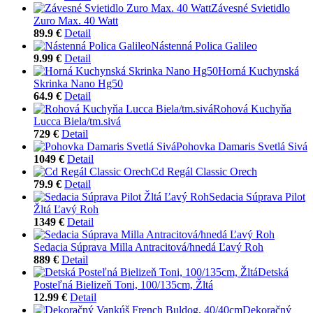
Závesné Svietidlo
Zuro Max. 40 Watt
89.9 €
Detail
Nástenná Polica Galileo
9.99 €
Detail
Horná Kuchynská
Skrinka Nano Hg50
64.9 €
Detail
Rohová Kuchyňa
Lucca Biela/tm.sivá
729 €
Detail
Pohovka Damaris Svetlá Sivá
1049 €
Detail
Cd Regál Classic Orech
79.9 €
Detail
Sedacia Súprava Pilot
Žltá Ľavý Roh
1349 €
Detail
Sedacia Súprava Milla Antracitová/hnedá Ľavý Roh
889 €
Detail
Detská
Posteľná Bielizeň Toni, 100/135cm, Žltá
12.99 €
Detail
Dekoračný