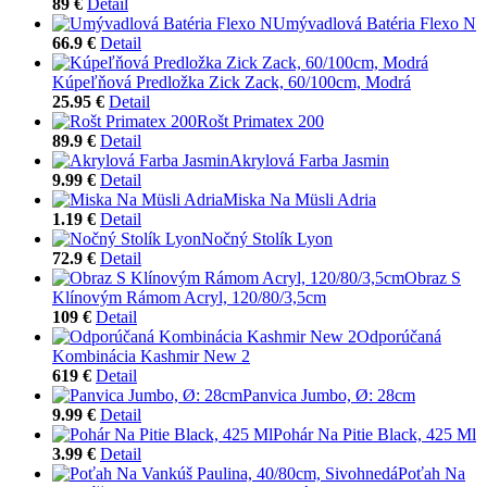
89 €
Detail
Umývadlová Batéria Flexo N
66.9 €
Detail
Kúpeľňová Predložka Zick Zack, 60/100cm, Modrá
25.95 €
Detail
Rošt Primatex 200
89.9 €
Detail
Akrylová Farba Jasmin
9.99 €
Detail
Miska Na Müsli Adria
1.19 €
Detail
Nočný Stolík Lyon
72.9 €
Detail
Obraz S
Klínovým Rámom Acryl, 120/80/3,5cm
109 €
Detail
Odporúčaná
Kombinácia Kashmir New 2
619 €
Detail
Panvica Jumbo, Ø: 28cm
9.99 €
Detail
Pohár Na Pitie Black, 425 Ml
3.99 €
Detail
Poťah Na