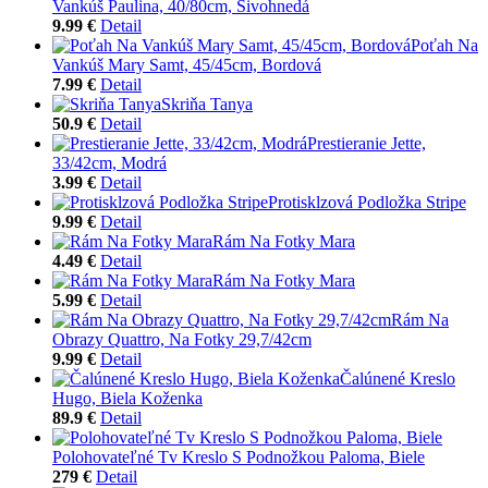
Vankúš Paulina, 40/80cm, Sivohnedá
9.99 €
Detail
Poťah Na
Vankúš Mary Samt, 45/45cm, Bordová
7.99 €
Detail
Skriňa Tanya
50.9 €
Detail
Prestieranie Jette,
33/42cm, Modrá
3.99 €
Detail
Protisklzová Podložka Stripe
9.99 €
Detail
Rám Na Fotky Mara
4.49 €
Detail
Rám Na Fotky Mara
5.99 €
Detail
Rám Na
Obrazy Quattro, Na Fotky 29,7/42cm
9.99 €
Detail
Čalúnené Kreslo
Hugo, Biela Koženka
89.9 €
Detail
Polohovateľné Tv Kreslo S Podnožkou Paloma, Biele
279 €
Detail