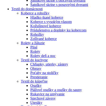
Šatníkové skrine s otočnými dverami
Šatníkové skrine s posuvnými dverami
Textil do domácnosti
Koberce a rohožky
Hladko tkané koberce
Koberce s vysokým vlasom
Kožušinové koberce
Príslušenstvo a doplnky ku kobercom
Rohožky
Zošívané koberce
Rolety a žáluzie
Plisé
Rolety
Rolety deň a noc
Textil do kuchyne
Chňapky, utierky, zástery
Obrusy
Poťahy na stoličky
Prestieranie
Textil do kúpeľne
Osušky
Plážové osušky a osušky do sauny
Rukavice na umývanie
Sprchové závesy
Uteráky