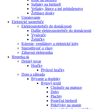
Sušiaky na bielizeň
Vešiaky, štipce a iné príslušenstvo
Žehliace dosky
Upratovanie
Elektrické spotrebiče
Elektrospotrebiče do domácnosti
Dalšie elektrospotrebiče do domácnosti
Vysávače
Žehličky
Kúrenie, ventilátory a elektrické krby
Starostlivosť o vlasy
Zábavná elektronika
Heureka.sk
Detský tovar
Hračky
Plyšové hračky
Dom a záhrada
Bývanie a doplnky
Bytový textil
Chrániče na matrace
Deky
Plachty
Posteľná bielizeň
Prikrývky na spanie