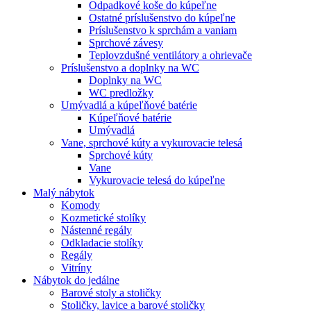
Odpadkové koše do kúpeľne
Ostatné príslušenstvo do kúpeľne
Príslušenstvo k sprchám a vaniam
Sprchové závesy
Teplovzdušné ventilátory a ohrievače
Príslušenstvo a doplnky na WC
Doplnky na WC
WC predložky
Umývadlá a kúpeľňové batérie
Kúpeľňové batérie
Umývadlá
Vane, sprchové kúty a vykurovacie telesá
Sprchové kúty
Vane
Vykurovacie telesá do kúpeľne
Malý nábytok
Komody
Kozmetické stolíky
Nástenné regály
Odkladacie stolíky
Regály
Vitríny
Nábytok do jedálne
Barové stoly a stoličky
Stoličky, lavice a barové stoličky