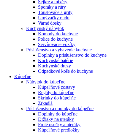
Šejkre a mixéry
Sporáky a rúry
Toustovače a grily
Umývačky riadu
Varné dosky
Kuchynský nábytok
Komody do kuchyne
Police do kuchyne
Servírovacie vozíky
Príslušenstvo a vybavenie kuchyne
Doplnky a príslušenstvo do kuchyne
Kuchynské batérie
Kuchynské drezy
Odpadkové koše do kuchyne
Kúpeľne
Nábytok do kúpeľne
Kúpeľňové zostavy
Regály do kúpeľne
Skrinky do kúpeľňe
Zrkadlá
Príslušenstvo a doplnky do kúpeľne
Doplnky do kúpeľne
Držiaky na uteráky
Froté osušky a uteráky
Kúpeľňové predložky