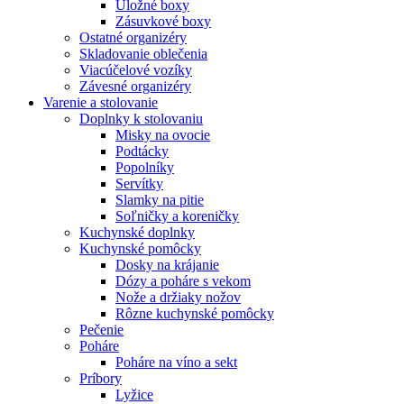
Úložné boxy
Zásuvkové boxy
Ostatné organizéry
Skladovanie oblečenia
Viacúčelové vozíky
Závesné organizéry
Varenie a stolovanie
Doplnky k stolovaniu
Misky na ovocie
Podtácky
Popolníky
Servítky
Slamky na pitie
Soľničky a koreničky
Kuchynské doplnky
Kuchynské pomôcky
Dosky na krájanie
Dózy a poháre s vekom
Nože a držiaky nožov
Rôzne kuchynské pomôcky
Pečenie
Poháre
Poháre na víno a sekt
Príbory
Lyžice