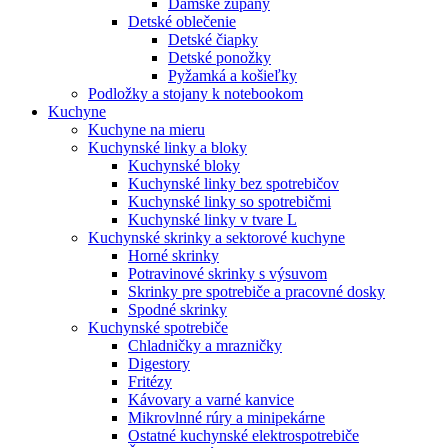
Dámske župany
Detské oblečenie
Detské čiapky
Detské ponožky
Pyžamká a košieľky
Podložky a stojany k notebookom
Kuchyne
Kuchyne na mieru
Kuchynské linky a bloky
Kuchynské bloky
Kuchynské linky bez spotrebičov
Kuchynské linky so spotrebičmi
Kuchynské linky v tvare L
Kuchynské skrinky a sektorové kuchyne
Horné skrinky
Potravinové skrinky s výsuvom
Skrinky pre spotrebiče a pracovné dosky
Spodné skrinky
Kuchynské spotrebiče
Chladničky a mrazničky
Digestory
Fritézy
Kávovary a varné kanvice
Mikrovlnné rúry a minipekárne
Ostatné kuchynské elektrospotrebiče