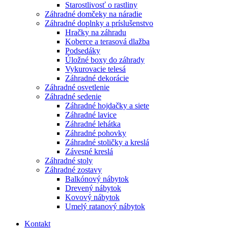
Starostlivosť o rastliny
Záhradné domčeky na náradie
Záhradné doplnky a príslušenstvo
Hračky na záhradu
Koberce a terasová dlažba
Podsedáky
Úložné boxy do záhrady
Vykurovacie telesá
Záhradné dekorácie
Záhradné osvetlenie
Záhradné sedenie
Záhradné hojdačky a siete
Záhradné lavice
Záhradné lehátka
Záhradné pohovky
Záhradné stoličky a kreslá
Závesné kreslá
Záhradné stoly
Záhradné zostavy
Balkónový nábytok
Drevený nábytok
Kovový nábytok
Umelý ratanový nábytok
Kontakt