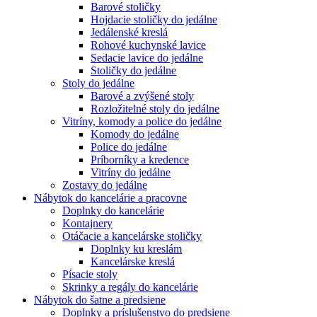
Barové stoličky
Hojdacie stoličky do jedálne
Jedálenské kreslá
Rohové kuchynské lavice
Sedacie lavice do jedálne
Stoličky do jedálne
Stoly do jedálne
Barové a zvýšené stoly
Rozložitelné stoly do jedálne
Vitríny, komody a police do jedálne
Komody do jedálne
Police do jedálne
Príborníky a kredence
Vitríny do jedálne
Zostavy do jedálne
Nábytok do kancelárie a pracovne
Doplnky do kancelárie
Kontajnery
Otáčacie a kancelárske stoličky
Doplnky ku kreslám
Kancelárske kreslá
Písacie stoly
Skrinky a regály do kancelárie
Nábytok do šatne a predsiene
Doplnky a príslušenstvo do predsiene