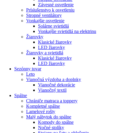
Závesné osvetlenie
Príslušenstvo k osvetleniu
Stropné ventilátory
Vonkajšie osvetlenie
Solárne svietidlá
Vonkajšie svietidlá na elektrinu
Žiarovky
Klasické žiarovky
LED žiarovky
Žiarovky a svietidlá
Klasické žiarovky
LED žiarovky
Sezónny tovar
Leto
Vianočná výzdoba a doplnky
Vianočné dekorácie
Vianočný textil
Spálne
Chrániče matraca a toppery
Kompletné spálne
Lamelové rošty
Malý nábytok do spálne
Komody do spálne
Nočné stolíky
Stojany na šaty a oblečenie