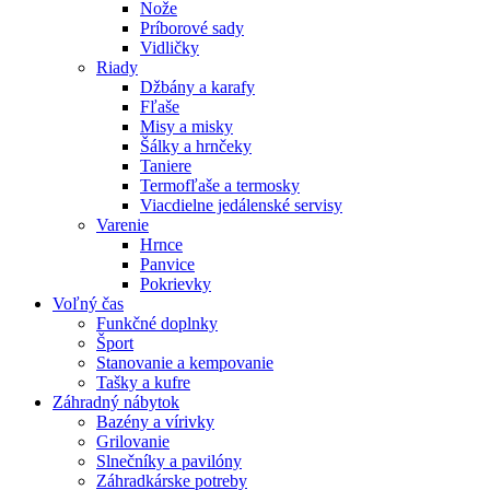
Nože
Príborové sady
Vidličky
Riady
Džbány a karafy
Fľaše
Misy a misky
Šálky a hrnčeky
Taniere
Termofľaše a termosky
Viacdielne jedálenské servisy
Varenie
Hrnce
Panvice
Pokrievky
Voľný čas
Funkčné doplnky
Šport
Stanovanie a kempovanie
Tašky a kufre
Záhradný nábytok
Bazény a vírivky
Grilovanie
Slnečníky a pavilóny
Záhradkárske potreby