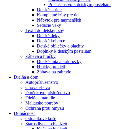
Príslušenstvo k detským posteliam
Detské skrine
Kompletné izby pre deti
Nábytok pre najmenších
Sedacie vaky
Textil do detskej izby
Detské deky
Detské koberce
Detské obliečky a plachty
Doplnky k detským posteliam
Zábava a hračky
Detské autá a kolobežky
Hračky pre deti
Zábava na záhrade
Dielňa a dom
Autopríslušenstvo
Chovateľstvo
Darčekové príslušenstvo
Dielňa a náradie
Maliarske potreby
Ochrana proti hmyzu
Domácnosť
Odpadkové koše
Starostlivosť o bielizeň
Koše na bielizeň