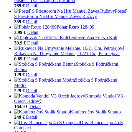
Posteľ - Tvar L Lupo L Prírodná
769 €
Detail
Posteľ
S Priestorom Na Hru Manuel Záves Ružový
359 €
Detail
Pohár Retro 128409
3.99 €
Detail
Teplovzdušná Fritéza Koli
39.9 €
Detail
Rukavica Na Umývanie Melanie, 16/21 Cm, Petrolejová
0.69 €
Detail
Stolička S Podrúčkami
Bettina
129 €
Detail
Stolička S Podrúčkami
Modrá
229 €
Detail
Komoda Vandol V3
Orech Jadrový
164.9 €
Detail
Konferenčný Stolík Smudo
249 €
Detail
Drez Blanco Tipo 45 S
Compact