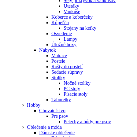
Sety prikrývok a vankúšov
Uteráky
Vankúše
Koberce a koberčeky
Kúpeľňa
Stojany na kefky
Osvetlenie
Lampy
Úložné boxy
Nábytok
Matrace
Postele
Rošty do postelí
Sedacie súpravy
Stolíky
Nočné stolíky
PC stoly
Písacie stoly
Taburetky
Hobby
Chovateľstvo
Pre psov
Pelechy a búdy pre psov
Oblečenie a móda
Dámske oblečenie