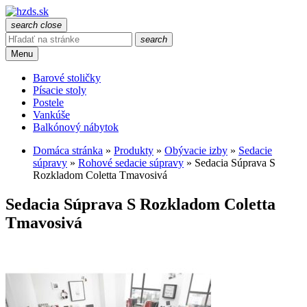
search
close
search
Menu
Barové stoličky
Písacie stoly
Postele
Vankúše
Balkónový nábytok
Domáca stránka
»
Produkty
»
Obývacie izby
»
Sedacie
súpravy
»
Rohové sedacie súpravy
»
Sedacia Súprava S
Rozkladom Coletta Tmavosivá
Sedacia Súprava S Rozkladom Coletta
Tmavosivá