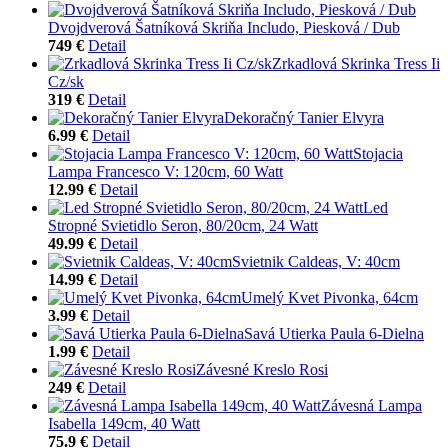
Dvojdverová Šatníková Skriňa Includo, Piesková / Dub
749 €
Detail
Zrkadlová Skrinka Tress Ii
Cz/sk
319 €
Detail
Dekoračný Tanier Elvyra
6.99 €
Detail
Stojacia
Lampa Francesco V: 120cm, 60 Watt
12.99 €
Detail
Led
Stropné Svietidlo Seron, 80/20cm, 24 Watt
49.99 €
Detail
Svietnik Caldeas, V: 40cm
14.99 €
Detail
Umelý Kvet Pivonka, 64cm
3.99 €
Detail
Savá Utierka Paula 6-Dielna
1.99 €
Detail
Závesné Kreslo Rosi
249 €
Detail
Závesná Lampa
Isabella 149cm, 40 Watt
75.9 €
Detail