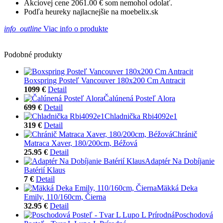
Akciovej cene 2061.00 € som nemohol odolať.
Podľa heureky najlacnejšie na moebelix.sk
info_outline
Viac info o produkte
Podobné produkty
Boxspring Posteľ Vancouver 180x200 Cm Antracit
1099 €
Detail
Čalúnená Posteľ Alora
699 €
Detail
Chladnička Rbi4092e1
319 €
Detail
Chránič
Matraca Xaver, 180/200cm, Béžová
25.95 €
Detail
Adaptér Na Dobíjanie
Batérií Klaus
7 €
Detail
Mäkká Deka
Emily, 110/160cm, Čierna
32.95 €
Detail
Poschodová