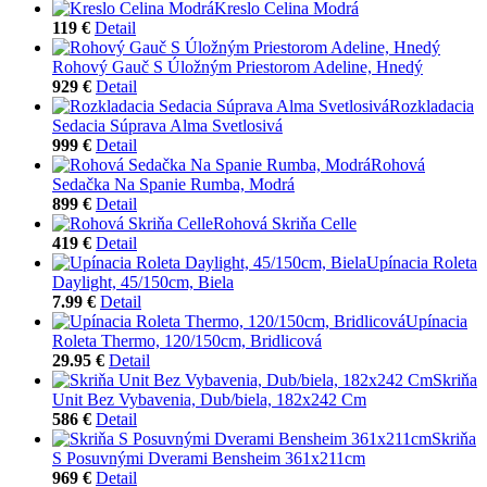
Kreslo Celina Modrá
119 €
Detail
Rohový Gauč S Úložným Priestorom Adeline, Hnedý
929 €
Detail
Rozkladacia
Sedacia Súprava Alma Svetlosivá
999 €
Detail
Rohová
Sedačka Na Spanie Rumba, Modrá
899 €
Detail
Rohová Skriňa Celle
419 €
Detail
Upínacia Roleta
Daylight, 45/150cm, Biela
7.99 €
Detail
Upínacia
Roleta Thermo, 120/150cm, Bridlicová
29.95 €
Detail
Skriňa
Unit Bez Vybavenia, Dub/biela, 182x242 Cm
586 €
Detail
Skriňa
S Posuvnými Dverami Bensheim 361x211cm
969 €
Detail