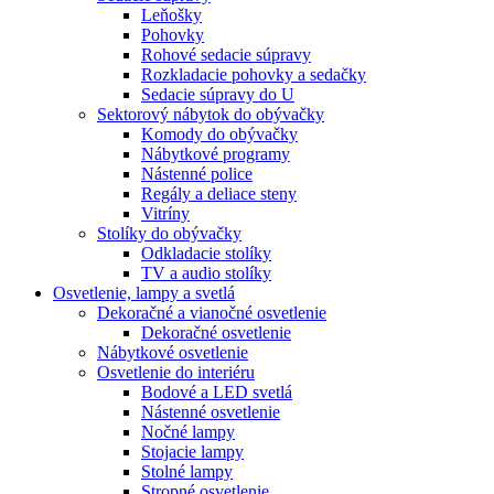
Leňošky
Pohovky
Rohové sedacie súpravy
Rozkladacie pohovky a sedačky
Sedacie súpravy do U
Sektorový nábytok do obývačky
Komody do obývačky
Nábytkové programy
Nástenné police
Regály a deliace steny
Vitríny
Stolíky do obývačky
Odkladacie stolíky
TV a audio stolíky
Osvetlenie, lampy a svetlá
Dekoračné a vianočné osvetlenie
Dekoračné osvetlenie
Nábytkové osvetlenie
Osvetlenie do interiéru
Bodové a LED svetlá
Nástenné osvetlenie
Nočné lampy
Stojacie lampy
Stolné lampy
Stropné osvetlenie