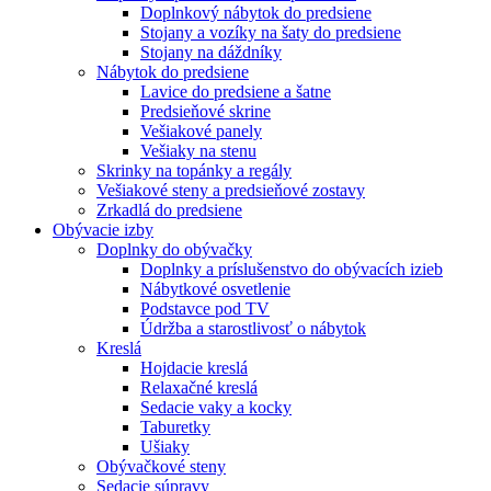
Doplnkový nábytok do predsiene
Stojany a vozíky na šaty do predsiene
Stojany na dáždníky
Nábytok do predsiene
Lavice do predsiene a šatne
Predsieňové skrine
Vešiakové panely
Vešiaky na stenu
Skrinky na topánky a regály
Vešiakové steny a predsieňové zostavy
Zrkadlá do predsiene
Obývacie izby
Doplnky do obývačky
Doplnky a príslušenstvo do obývacích izieb
Nábytkové osvetlenie
Podstavce pod TV
Údržba a starostlivosť o nábytok
Kreslá
Hojdacie kreslá
Relaxačné kreslá
Sedacie vaky a kocky
Taburetky
Ušiaky
Obývačkové steny
Sedacie súpravy