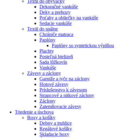
Textil do obývačky
Dekoračné vankúše
Deky a prehozy
Poťahy a obliečky na vankúše
Sedacie vankúše
Textil do spálne
Chrániče matraca
Paplóny
Paplóny so syntetickou výplňou
Plachty
Posteľná bielizeň
Sada lôžkovín
Vankúše
Závesy a záclony
Garniže a tyče na záclony
Hotové závesy
Príslušenstvo k závesom
Strapcové a nitkové záclony
Záclony
Zatemňovacie závesy
Triedenie a úschova
Boxy a košíky
Debny a truhlice
Regálové košíky
Skladacie boxy