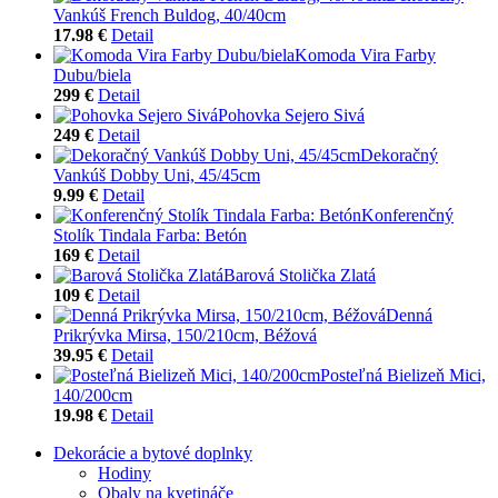
Vankúš French Buldog, 40/40cm
17.98 €
Detail
Komoda Vira Farby
Dubu/biela
299 €
Detail
Pohovka Sejero Sivá
249 €
Detail
Dekoračný
Vankúš Dobby Uni, 45/45cm
9.99 €
Detail
Konferenčný
Stolík Tindala Farba: Betón
169 €
Detail
Barová Stolička Zlatá
109 €
Detail
Denná
Prikrývka Mirsa, 150/210cm, Béžová
39.95 €
Detail
Posteľná Bielizeň Mici,
140/200cm
19.98 €
Detail
Dekorácie a bytové doplnky
Hodiny
Obaly na kvetináče