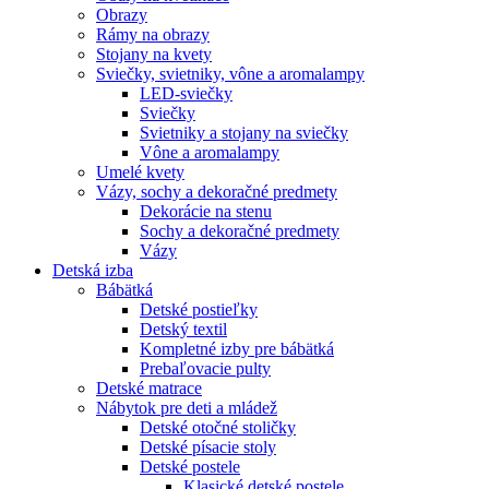
Obrazy
Rámy na obrazy
Stojany na kvety
Sviečky, svietniky, vône a aromalampy
LED-sviečky
Sviečky
Svietniky a stojany na sviečky
Vône a aromalampy
Umelé kvety
Vázy, sochy a dekoračné predmety
Dekorácie na stenu
Sochy a dekoračné predmety
Vázy
Detská izba
Bábätká
Detské postieľky
Detský textil
Kompletné izby pre bábätká
Prebaľovacie pulty
Detské matrace
Nábytok pre deti a mládež
Detské otočné stoličky
Detské písacie stoly
Detské postele
Klasické detské postele