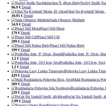
Nočný Stolík Na
96.9 €
Detail
Obal Na Kvetináč Moda,
39.95 €
Detail
Sada Obrazov Multiple
54.9 €
Detail
Písací Stôl Moni
179 €
Detail
Písací Stôl Clif
209 €
Detail
Písací Stôl Padua Biely
199 €
Detail
Podložka Jette, P: 10cm, Hn
1.2 €
Detail
Podložka Jette, 10/13cm, Sivá
1.2 €
Detail
Pohovka Lazy Lukka Tma
429 €
Detail
Malá Rozkladacia Poh
369 €
Detail
Rozkladacia Pohovka J
229 €
Detail
Poťah Na Vankúš Steffi, 
5.99 €
Detail
Riasiaca Spona Rose