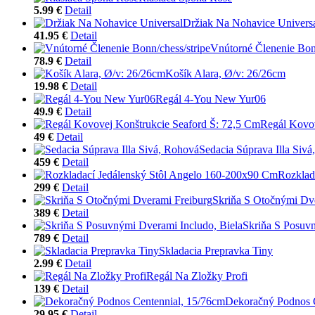
5.99 €
Detail
Držiak Na Nohavice Univers
41.95 €
Detail
Vnútorné Členenie Bonn
78.9 €
Detail
Košík Alara, Ø/v: 26/26cm
19.98 €
Detail
Regál 4-You New Yur06
49.9 €
Detail
Regál Kovov
49 €
Detail
Sedacia Súprava Illa Siv
459 €
Detail
Rozklad
299 €
Detail
Skriňa S Otočnými Dv
389 €
Detail
Skriňa S Posuvn
789 €
Detail
Skladacia Prepravka Tiny
2.99 €
Detail
Regál Na Zložky Profi
139 €
Detail
Dekoračný Podnos C
29.95 €
Detail