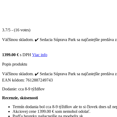
3.7/5 - (16 votes)
Väčšinou skladom. ✔️ Sedacia Súprava Park sa najčastejšie predáva z
1399.00 €
s DPH
Viac info
Popis produktu
Väčšinou skladom. ✔️ Sedacia Súprava Park sa najčastejšie predáva z
EAN kódom: 7612887249743
Dodanie: cca 8-9 týždňov
Recenzie, skúsenosti
Termín dodania bol cca 8-9 týždňov ale to si človek dnes už 
Akciovej cene 1399.00 € som nemohol odolať.
Podľa heureky najlacnejšie na moebelix.sk