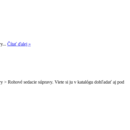
y...
Čítať ďalej »
y > Rohové sedacie súpravy. Viete si ju v katalógu dohľadať aj pod