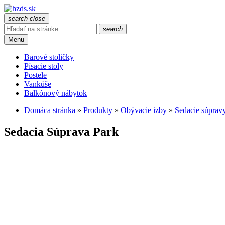
search
close
search
Menu
Barové stoličky
Písacie stoly
Postele
Vankúše
Balkónový nábytok
Domáca stránka
»
Produkty
»
Obývacie izby
»
Sedacie súprav
Sedacia Súprava Park