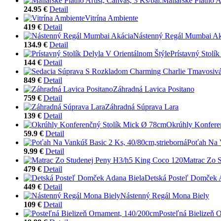
Maliarské Plátno Ar
24.95 €
Detail
Vitrína Ambiente
419 €
Detail
Nástenný Regál Mumbai Ak
134.9 €
Detail
Prístavný Stolí
144 €
Detail
849 €
Detail
Záhradná Lavica Positano
759 €
Detail
Záhradná Súprava Lara
139 €
Detail
Okrúhly Konfere
59.9 €
Detail
Poťah Na V
9.99 €
Detail
Matrac Zo 
479 €
Detail
Detská Posteľ Domček 
449 €
Detail
Nástenný Regál Mona Biely
109 €
Detail
Posteľná Bielizeň 