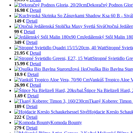
Dekoračný Podnos Glor
16.98 €
Detail
149 €
Detail
Otočná Jedálen
99 €
Detail
Jedálenský Stôl Malin 1
349 €
Detail
Stropné Sviet
21.95 €
Detail
Stropné Svietidlo Gre
15.99 €
Detail
Osuška Bio Bavlna Star
10.9 €
Detail
Vankúš Tropico Aloe 
26.99 €
Detail
Štipce Na Bielizeň Hard, 
1.69 €
Detail
Tkaný Koberec Timon 
189 €
Detail
Hojdacie Kreslo Schauk
222 €
Detail
Komoda Bounty
279 €
Detail