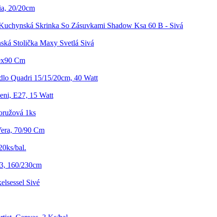
ia, 20/20cm
Kuchynská Skrinka So Zásuvkami Shadow Ksa 60 B - Sivá
ská Stolička Maxy Svetlá Sivá
80x90 Cm
idlo Quadri 15/15/20cm, 40 Watt
eni, E27, 15 Watt
oružová 1ks
Vera, 70/90 Cm
20ks/bal.
3, 160/230cm
elsessel Sivé