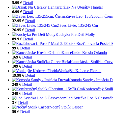
5.99 €
Detail
Držiak Na Uteráky Hängar
6.99 €
Detail
Záves Leo, 135/255cm, Čier
32.95 €
Detail
Záves Livie, 135/245 Cm
26.95 €
Detail
Kuchyka Pre Deti Molly
89.9 €
Detail
Rozťahovacia Posteľ 
99 €
Detail
Kancelárske Kreslo Orlando
169 €
Detail
Kancelárska Stolička Curv
109 €
Detail
Vonkajšie Koberce Florida
19.98 €
Detail
Komoda Sandy - Imitácia D
249 €
Detail
Konferenčný Stol
249 €
Detail
Led Sviečka Loa S Časovač
3 €
Detail
Nočný Stolík Casper
59 €
Detail