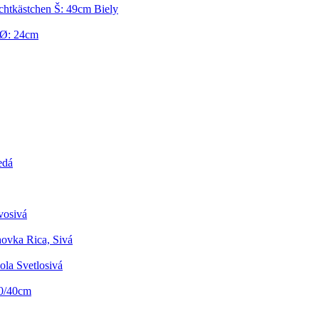
chtkästchen Š: 49cm Biely
 Ø: 24cm
edá
vosivá
ovka Rica, Sivá
ola Svetlosivá
40/40cm