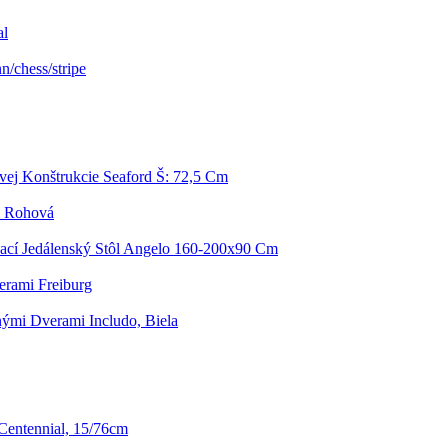
al
/chess/stripe
ej Konštrukcie Seaford Š: 72,5 Cm
á, Rohová
ací Jedálenský Stôl Angelo 160-200x90 Cm
erami Freiburg
ými Dverami Includo, Biela
entennial, 15/76cm