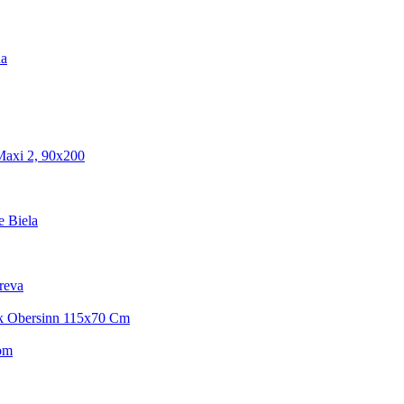
na
Maxi 2, 90x200
e Biela
reva
ík Obersinn 115x70 Cm
om