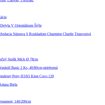
tist, Canvas, 3 Ks/bal.
ácia
k Delyla V Orientálnom Štýle
Sedacia Súprava S Rozkladom Charming Charlie Tmavosivá
nčný Stolík Mick Ø 78cm
ankúš Basic 2 Ks, 40/80cm,strieborná
Studenej Peny H3/h5 King Coco 120
Adana Biela
Ornament, 140/200cm