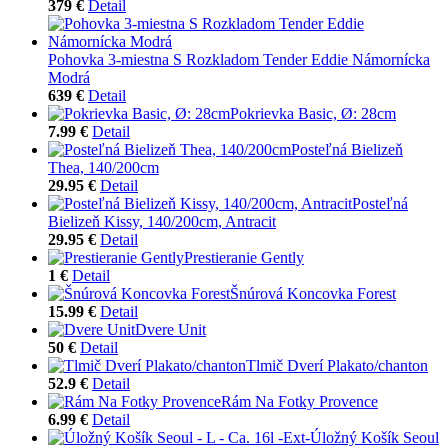
379 €
Detail
Pohovka 3-miestna S Rozkladom Tender Eddie Námornícka
Modrá
639 €
Detail
Pokrievka Basic, Ø: 28cm
7.99 €
Detail
Posteľná Bielizeň
Thea, 140/200cm
29.95 €
Detail
Posteľná
Bielizeň Kissy, 140/200cm, Antracit
29.95 €
Detail
Prestieranie Gently
1 €
Detail
Šnúrová Koncovka Forest
15.99 €
Detail
Dvere Unit
50 €
Detail
Tlmič Dverí Plakato/chanton
52.9 €
Detail
Rám Na Fotky Provence
6.99 €
Detail
Úložný Košík Seoul