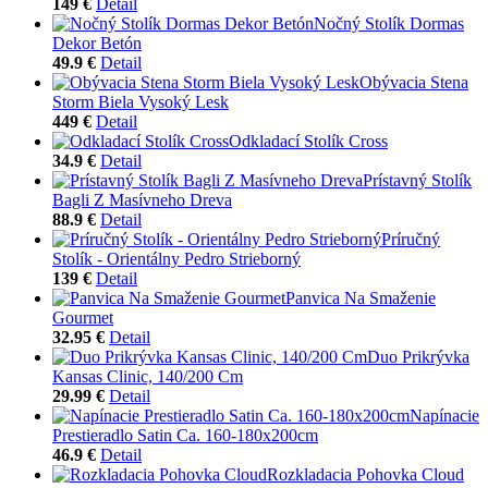
149 €
Detail
Nočný Stolík Dormas
Dekor Betón
49.9 €
Detail
Obývacia Stena
Storm Biela Vysoký Lesk
449 €
Detail
Odkladací Stolík Cross
34.9 €
Detail
Prístavný Stolík
Bagli Z Masívneho Dreva
88.9 €
Detail
Príručný
Stolík - Orientálny Pedro Strieborný
139 €
Detail
Panvica Na Smaženie
Gourmet
32.95 €
Detail
Duo Prikrývka
Kansas Clinic, 140/200 Cm
29.99 €
Detail
Napínacie
Prestieradlo Satin Ca. 160-180x200cm
46.9 €
Detail
Rozkladacia Pohovka Cloud