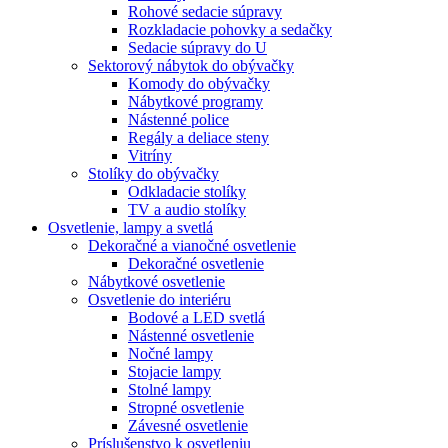
Rohové sedacie súpravy
Rozkladacie pohovky a sedačky
Sedacie súpravy do U
Sektorový nábytok do obývačky
Komody do obývačky
Nábytkové programy
Nástenné police
Regály a deliace steny
Vitríny
Stolíky do obývačky
Odkladacie stolíky
TV a audio stolíky
Osvetlenie, lampy a svetlá
Dekoračné a vianočné osvetlenie
Dekoračné osvetlenie
Nábytkové osvetlenie
Osvetlenie do interiéru
Bodové a LED svetlá
Nástenné osvetlenie
Nočné lampy
Stojacie lampy
Stolné lampy
Stropné osvetlenie
Závesné osvetlenie
Príslušenstvo k osvetleniu