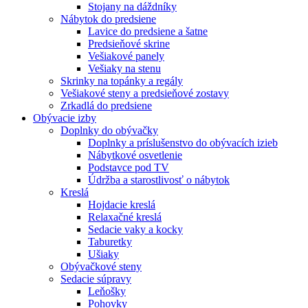
Stojany na dáždníky
Nábytok do predsiene
Lavice do predsiene a šatne
Predsieňové skrine
Vešiakové panely
Vešiaky na stenu
Skrinky na topánky a regály
Vešiakové steny a predsieňové zostavy
Zrkadlá do predsiene
Obývacie izby
Doplnky do obývačky
Doplnky a príslušenstvo do obývacích izieb
Nábytkové osvetlenie
Podstavce pod TV
Údržba a starostlivosť o nábytok
Kreslá
Hojdacie kreslá
Relaxačné kreslá
Sedacie vaky a kocky
Taburetky
Ušiaky
Obývačkové steny
Sedacie súpravy
Leňošky
Pohovky