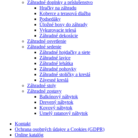
Záhradné doplnky a príslušenstvo
Hračky na záhradu
Koberce a terasová dlažba
Podsedáky
Úložné boxy do záhrady
Vykurovacie telesá
Záhradné dekorácie
Záhradné osvetlenie
Záhradné sedenie
Záhradné hojdačky a siete
Záhradné lavice
Záhradné lehátka
Záhradné pohovky
Záhradné stoličky a kreslá
Závesné kreslá
Záhradné stoly
Záhradné zostavy
Balkónový nábytok
Drevený nábytok
Kovový nábytok
Umelý ratanový nábytok
Kontakt
Ochrana osobných údajov a Cookies (GDPR)
Online katalóg