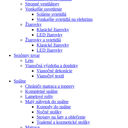
Stropné ventilátory
Vonkajšie osvetlenie
Solárne svietidlá
Vonkajšie svietidlá na elektrinu
Žiarovky
Klasické žiarovky
LED žiarovky
Žiarovky a svietidlá
Klasické žiarovky
LED žiarovky
Sezónny tovar
Leto
Vianočná výzdoba a doplnky
Vianočné dekorácie
Vianočný textil
Spálne
Chrániče matraca a toppery
Kompletné spálne
Lamelové rošty
Malý nábytok do spálne
Komody do spálne
Nočné stolíky
Stojany na šaty a oblečenie
Toaletné a kozmetické stolíky
Matrace