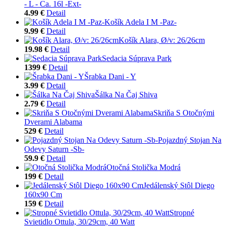
- L - Ca. 16l -Ext-
4.99 €
Detail
Košík Adela I M -Paz-
9.99 €
Detail
Košík Alara, Ø/v: 26/26cm
19.98 €
Detail
Sedacia Súprava Park
1399 €
Detail
Šrabka Dani - Y
3.99 €
Detail
Šálka Na Čaj Shiva
2.79 €
Detail
Skriňa S Otočnými
Dverami Alabama
529 €
Detail
Pojazdný Stojan Na
Odevy Saturn -Sb-
59.9 €
Detail
Otočná Stolička Modrá
199 €
Detail
Jedálenský Stôl Diego
160x90 Cm
159 €
Detail
Stropné
Svietidlo Ottula, 30/29cm, 40 Watt