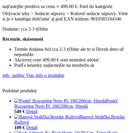
najčastejšie predáva za cenu ⭐ 499.00 €. Patrí do kategórie
Obývacie izby > Sedacie súpravy > Rohové sedacie súpravy. Viete
si ju v katalógu dohľadať aj pod EAN kódom: 9010585104346
Dodanie: cca 2-3 týždne
Recenzie, skúsenosti
Termín dodania bol cca 2-3 týždne ale to si človek dnes už
nepomôže
Akciovej cene 499.00 € som nemohol odolať.
Podľa heureky najlacnejšie na moebelix.sk
info_outline
Viac info o produkte
Podobné produkty
Posteľ
Boxspring Nero Pl: 180/200cm, Hnedá
549 €
Detail
Barová Stolička Brooke
Ružová
109 €
Detail
Sada