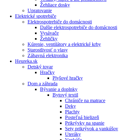
Žehliace dosky
Upratovanie
Elektrické spotrebiče
Elektrospotrebiče do domácnosti
Dalšie elektrospotrebiče do domácnosti
Vysávače
Žehličky
Kúrenie, ventilátory a elektrické krby
Starostlivosť o vlasy
Zábavná elektronika
Heureka.sk
Detský tovar
Hračky
Plyšové hračky
Dom a záhrada
Bývanie a doplnky
Bytový textil
Chrániče na matrace
Deky
Plachty
Posteľná bielizeň
Prikrývky na spanie
Sety prikrývok a vankúšov
Uteráky
Vankúše