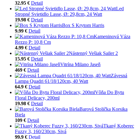
32.95 €
Detail
Led
Stropné Svietidlo Lasse, Ø: 29,8cm, 24 Watt
19.98 €
Detail
Box S Krytom Harris
9.99 €
Detail
Kameninová Váza
Rezzo P: 10,8 Cm
4.99 €
Detail
Nástenný Vešiak Sailer 2
15.95 €
Detail
Vitrína Milano Jaseň
469 €
Detail
Závesná
Lampa Quadri 61/18/120cm, 40 Watt
64.9 €
Detail
Vôňa Do Bytu
Floral Delicacy, 200ml
19.98 €
Detail
Barová Stolička Korsika
Biela
109 €
Detail
Tkaný Koberec
Fuzzy 3, 160/230cm, Sivá
99.9 €
Detail