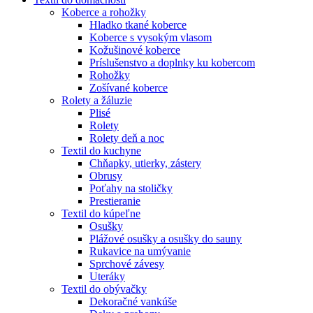
Koberce a rohožky
Hladko tkané koberce
Koberce s vysokým vlasom
Kožušinové koberce
Príslušenstvo a doplnky ku kobercom
Rohožky
Zošívané koberce
Rolety a žáluzie
Plisé
Rolety
Rolety deň a noc
Textil do kuchyne
Chňapky, utierky, zástery
Obrusy
Poťahy na stoličky
Prestieranie
Textil do kúpeľne
Osušky
Plážové osušky a osušky do sauny
Rukavice na umývanie
Sprchové závesy
Uteráky
Textil do obývačky
Dekoračné vankúše