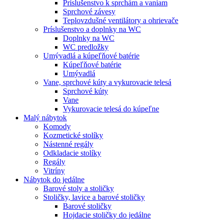
Príslušenstvo k sprchám a vaniam
Sprchové závesy
Teplovzdušné ventilátory a ohrievače
Príslušenstvo a doplnky na WC
Doplnky na WC
WC predložky
Umývadlá a kúpeľňové batérie
Kúpeľňové batérie
Umývadlá
Vane, sprchové kúty a vykurovacie telesá
Sprchové kúty
Vane
Vykurovacie telesá do kúpeľne
Malý nábytok
Komody
Kozmetické stolíky
Nástenné regály
Odkladacie stolíky
Regály
Vitríny
Nábytok do jedálne
Barové stoly a stoličky
Stoličky, lavice a barové stoličky
Barové stoličky
Hojdacie stoličky do jedálne