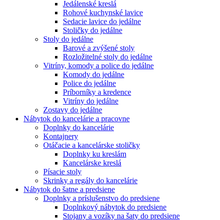
Jedálenské kreslá
Rohové kuchynské lavice
Sedacie lavice do jedálne
Stoličky do jedálne
Stoly do jedálne
Barové a zvýšené stoly
Rozložitelné stoly do jedálne
Vitríny, komody a police do jedálne
Komody do jedálne
Police do jedálne
Príborníky a kredence
Vitríny do jedálne
Zostavy do jedálne
Nábytok do kancelárie a pracovne
Doplnky do kancelárie
Kontajnery
Otáčacie a kancelárske stoličky
Doplnky ku kreslám
Kancelárske kreslá
Písacie stoly
Skrinky a regály do kancelárie
Nábytok do šatne a predsiene
Doplnky a príslušenstvo do predsiene
Doplnkový nábytok do predsiene
Stojany a vozíky na šaty do predsiene