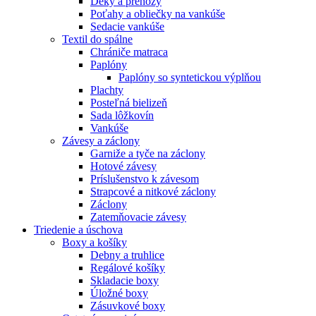
Deky a prehozy
Poťahy a obliečky na vankúše
Sedacie vankúše
Textil do spálne
Chrániče matraca
Paplóny
Paplóny so syntetickou výplňou
Plachty
Posteľná bielizeň
Sada lôžkovín
Vankúše
Závesy a záclony
Garniže a tyče na záclony
Hotové závesy
Príslušenstvo k závesom
Strapcové a nitkové záclony
Záclony
Zatemňovacie závesy
Triedenie a úschova
Boxy a košíky
Debny a truhlice
Regálové košíky
Skladacie boxy
Úložné boxy
Zásuvkové boxy