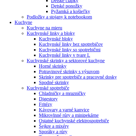
Detské čiapky
Detské ponožky
Pyžamká a košieľky
Podložky a stojany k notebookom
Kuchyne
Kuchyne na mieru
Kuchynské linky a bloky
Kuchynské bloky
Kuchynské linky bez spotrebičov
Kuchynské linky so spotrebičmi
Kuchynské linky v tvare L
Kuchynské skrinky a sektorové kuchyne
Horné skrinky
Potravinové skrinky s výsuvom
Skrinky pre spotrebiče a pracovné dosky
Spodné skrinky
Kuchynské spotrebiče
Chladničky a mrazničky
Digestory
Fritézy
Kávovary a varné kanvice
Mikrovlnné rúry a minipekárne
Ostatné kuchynské elektrospotrebiče
Šejkre a mixéry
Sporáky a rúry