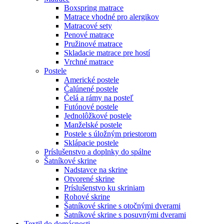
Boxspring matrace
Matrace vhodné pro alergikov
Matracové sety
Penové matrace
Pružinové matrace
Skladacie matrace pre hostí
Vrchné matrace
Postele
Americké postele
Čalúnené postele
Čelá a rámy na posteľ
Futónové postele
Jednolôžkové postele
Manželské postele
Postele s úložným priestorom
Sklápacie postele
Príslušenstvo a doplnky do spálne
Šatníkové skrine
Nadstavce na skrine
Otvorené skrine
Príslušenstvo ku skriniam
Rohové skrine
Šatníkové skrine s otočnými dverami
Šatníkové skrine s posuvnými dverami
Textil do domácnosti