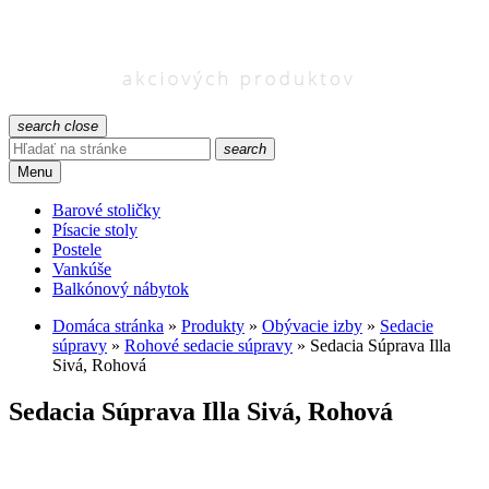
search
close
search
Menu
Barové stoličky
Písacie stoly
Postele
Vankúše
Balkónový nábytok
Domáca stránka
»
Produkty
»
Obývacie izby
»
Sedacie
súpravy
»
Rohové sedacie súpravy
»
Sedacia Súprava Illa
Sivá, Rohová
Sedacia Súprava Illa Sivá, Rohová