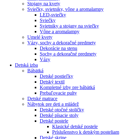
Stojany na kvety
Sviečky, svietniky, vône a aromalampy
LED-sviečky
Sviečky
Svietniky a stojany na sviečky
Vône a aromalampy
Umelé kvety
Vázy, sochy a dekoračné predmety
Dekorácie na stenu
Sochy a dekoračné predmety
Vázy
Detská izba
Bábätká
Detské postieľky
Detský textil
Kompletné izby pre bábätká
Prebaľovacie pulty
Detské matrace
Nábytok pre deti a mládež
Detské otočné stoličky
Detské písacie stoly
Detské postele
Klasické detské postele
Príslušenstvo k detským posteliam
Detské skrine