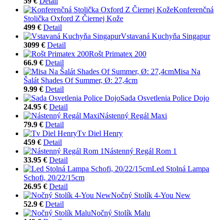
59 €
Detail
Konferenčná
Stolička Oxford Z Čiernej Kože
499 €
Detail
Vstavaná Kuchyňa Singapur
3099 €
Detail
Rošt Primatex 200
66.9 €
Detail
Misa Na
Šalát Shades Of Summer, Ø: 27,4cm
9.99 €
Detail
Sada Osvetlenia Police Dojo
24.95 €
Detail
Nástenný Regál Maxi
79.9 €
Detail
Tv Diel Henry
459 €
Detail
Nástenný Regál Rom 1
33.95 €
Detail
Led Stolná Lampa
Schofi, 20/22/15cm
26.95 €
Detail
Nočný Stolík 4-You New
52.9 €
Detail
Nočný Stolík Malu