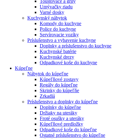
Toustovače a grily
Umývačky riadu
Varné dosky
Kuchynský nábytok
Komody do kuchyne
Police do kuchyne
Servírovacie vozíky
Príslušenstvo a vybavenie kuchyne
Doplnky a príslušenstvo do kuchyne
Kuchynské batérie
Kuchynské drezy
Odpadkové koše do kuchyne
Kúpeľne
Nábytok do kúpeľne
Kúpeľňové zostavy
Regály do kúpeľne
Skrinky do kúpeľňe
Zrkadlá
Príslušenstvo a doplnky do kúpeľne
Doplnky do kúpeľne
Držiaky na uteráky
Froté osušky a uteráky
Kúpeľňové predložky
Odpadkové koše do kúpeľne
Ostatné príslušenstvo do kúpeľne