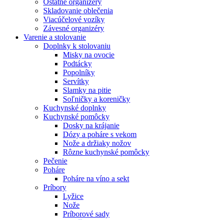
Ostatné organizéry
Skladovanie oblečenia
Viacúčelové vozíky
Závesné organizéry
Varenie a stolovanie
Doplnky k stolovaniu
Misky na ovocie
Podtácky
Popolníky
Servítky
Slamky na pitie
Soľničky a koreničky
Kuchynské doplnky
Kuchynské pomôcky
Dosky na krájanie
Dózy a poháre s vekom
Nože a držiaky nožov
Rôzne kuchynské pomôcky
Pečenie
Poháre
Poháre na víno a sekt
Príbory
Lyžice
Nože
Príborové sady