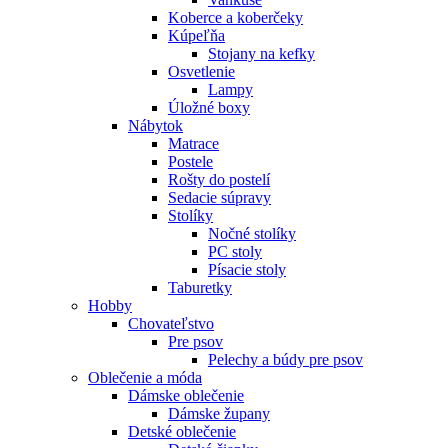
Koberce a koberčeky
Kúpeľňa
Stojany na kefky
Osvetlenie
Lampy
Úložné boxy
Nábytok
Matrace
Postele
Rošty do postelí
Sedacie súpravy
Stolíky
Nočné stolíky
PC stoly
Písacie stoly
Taburetky
Hobby
Chovateľstvo
Pre psov
Pelechy a búdy pre psov
Oblečenie a móda
Dámske oblečenie
Dámske župany
Detské oblečenie