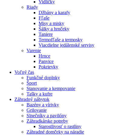
Vidličky
Riady
Džbány a karafy
Fľaše
Misy a misky
Šálky a hrnčeky
Taniere
Termofľaše a termosky
Viacdielne jedálenské servisy
Varenie
Hrnce
Panvice
Pokrievky
Voľný čas
Funkčné doplnky
Šport
Stanovanie a kempovanie
Tašky a kufre
Záhradný nábytok
Bazény a vírivky
Grilovanie
Slnečníky a pavilóny
Záhradkárske potreby
Starostlivosť o rastliny
Záhradné domčeky na náradie