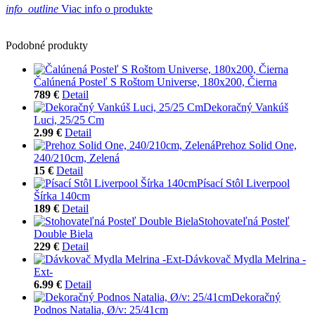
info_outline
Viac info o produkte
Podobné produkty
Čalúnená Posteľ S Roštom Universe, 180x200, Čierna
789 €
Detail
Dekoračný Vankúš
Luci, 25/25 Cm
2.99 €
Detail
Prehoz Solid One,
240/210cm, Zelená
15 €
Detail
Písací Stôl Liverpool
Šírka 140cm
189 €
Detail
Stohovateľná Posteľ
Double Biela
229 €
Detail
Dávkovač Mydla Melrina -
Ext-
6.99 €
Detail
Dekoračný
Podnos Natalia, Ø/v: 25/41cm