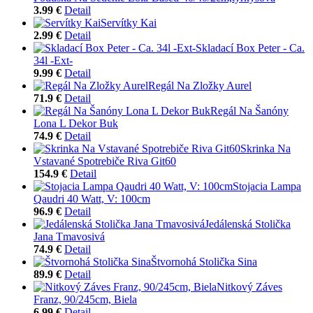
3.99 €
Detail
Servítky Kai
2.99 €
Detail
Skladací Box Peter - Ca.
34l -Ext-
9.99 €
Detail
Regál Na Zložky Aurel
71.9 €
Detail
Regál Na Šanóny
Lona L Dekor Buk
74.9 €
Detail
Skrinka Na
Vstavané Spotrebiče Riva Git60
154.9 €
Detail
Stojacia Lampa
Qaudri 40 Watt, V: 100cm
96.9 €
Detail
Jedálenská Stolička
Jana Tmavosivá
74.9 €
Detail
Štvornohá Stolička Sina
89.9 €
Detail
Nitkový Záves
Franz, 90/245cm, Biela
6.99 €
Detail