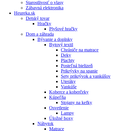
Starostlivosť o vlasy
Zábavná elektronika
Heureka.sk
Detský tovar
Hračky
Plyšové hračky
Dom a záhrada
Bývanie a doplnky
Bytový textil
Chrániče na matrace
Deky
Plachty
Posteľná bielizeň
Prikrývky na spanie
Sety prikrývok a vankúšov
Uteráky
Vankúše
Koberce a koberčeky
Kúpeľňa
Stojany na kefky
Osvetlenie
Lampy
Úložné boxy
Nábytok
Matrace