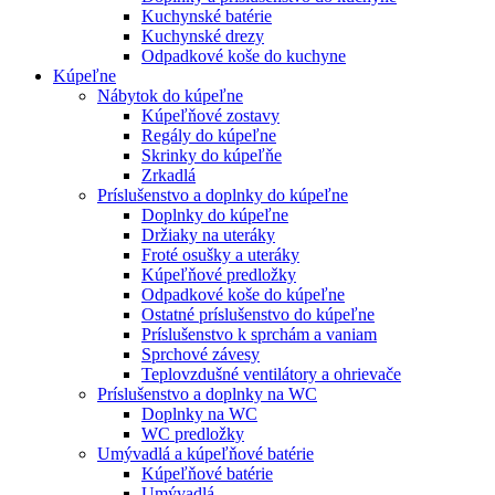
Kuchynské batérie
Kuchynské drezy
Odpadkové koše do kuchyne
Kúpeľne
Nábytok do kúpeľne
Kúpeľňové zostavy
Regály do kúpeľne
Skrinky do kúpeľňe
Zrkadlá
Príslušenstvo a doplnky do kúpeľne
Doplnky do kúpeľne
Držiaky na uteráky
Froté osušky a uteráky
Kúpeľňové predložky
Odpadkové koše do kúpeľne
Ostatné príslušenstvo do kúpeľne
Príslušenstvo k sprchám a vaniam
Sprchové závesy
Teplovzdušné ventilátory a ohrievače
Príslušenstvo a doplnky na WC
Doplnky na WC
WC predložky
Umývadlá a kúpeľňové batérie
Kúpeľňové batérie
Umývadlá