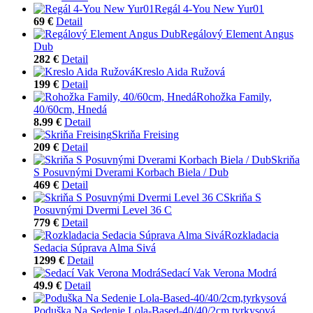
Regál 4-You New Yur01
69 €
Detail
Regálový Element Angus
Dub
282 €
Detail
Kreslo Aida Ružová
199 €
Detail
Rohožka Family,
40/60cm, Hnedá
8.99 €
Detail
Skriňa Freising
209 €
Detail
Skriňa
S Posuvnými Dverami Korbach Biela / Dub
469 €
Detail
Skriňa S
Posuvnými Dvermi Level 36 C
779 €
Detail
Rozkladacia
Sedacia Súprava Alma Sivá
1299 €
Detail
Sedací Vak Verona Modrá
49.9 €
Detail
Poduška Na Sedenie Lola-Based-40/40/2cm,tyrkysová