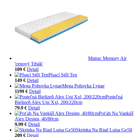
Matrac Memory Air
'cenový Trhák'
109 €
Detail
Písací Stôl Ten
149 €
Detail
Mega Pohovka Lynae
1199 €
Detail
Posteľná
Bielizeň Alex Uni Xxl, 200/220cm
79.9 €
Detail
Poťah Na Vankúš
Alex Design, 40/80cm
9.99 €
Detail
Skrinka Na Riad Luisa Ge50
209 €
Detail