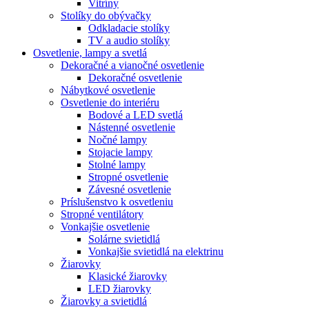
Vitríny
Stolíky do obývačky
Odkladacie stolíky
TV a audio stolíky
Osvetlenie, lampy a svetlá
Dekoračné a vianočné osvetlenie
Dekoračné osvetlenie
Nábytkové osvetlenie
Osvetlenie do interiéru
Bodové a LED svetlá
Nástenné osvetlenie
Nočné lampy
Stojacie lampy
Stolné lampy
Stropné osvetlenie
Závesné osvetlenie
Príslušenstvo k osvetleniu
Stropné ventilátory
Vonkajšie osvetlenie
Solárne svietidlá
Vonkajšie svietidlá na elektrinu
Žiarovky
Klasické žiarovky
LED žiarovky
Žiarovky a svietidlá