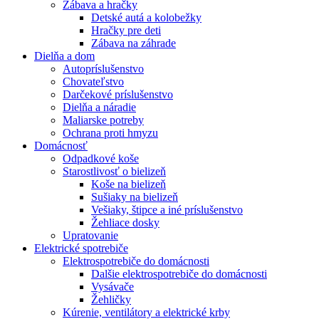
Zábava a hračky
Detské autá a kolobežky
Hračky pre deti
Zábava na záhrade
Dielňa a dom
Autopríslušenstvo
Chovateľstvo
Darčekové príslušenstvo
Dielňa a náradie
Maliarske potreby
Ochrana proti hmyzu
Domácnosť
Odpadkové koše
Starostlivosť o bielizeň
Koše na bielizeň
Sušiaky na bielizeň
Vešiaky, štipce a iné príslušenstvo
Žehliace dosky
Upratovanie
Elektrické spotrebiče
Elektrospotrebiče do domácnosti
Dalšie elektrospotrebiče do domácnosti
Vysávače
Žehličky
Kúrenie, ventilátory a elektrické krby