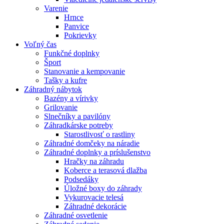
Varenie
Hrnce
Panvice
Pokrievky
Voľný čas
Funkčné doplnky
Šport
Stanovanie a kempovanie
Tašky a kufre
Záhradný nábytok
Bazény a vírivky
Grilovanie
Slnečníky a pavilóny
Záhradkárske potreby
Starostlivosť o rastliny
Záhradné domčeky na náradie
Záhradné doplnky a príslušenstvo
Hračky na záhradu
Koberce a terasová dlažba
Podsedáky
Úložné boxy do záhrady
Vykurovacie telesá
Záhradné dekorácie
Záhradné osvetlenie