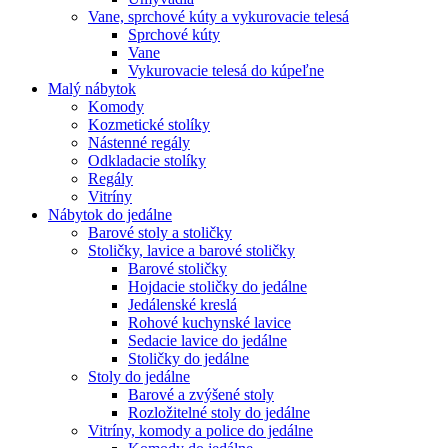
Vane, sprchové kúty a vykurovacie telesá
Sprchové kúty
Vane
Vykurovacie telesá do kúpeľne
Malý nábytok
Komody
Kozmetické stolíky
Nástenné regály
Odkladacie stolíky
Regály
Vitríny
Nábytok do jedálne
Barové stoly a stoličky
Stoličky, lavice a barové stoličky
Barové stoličky
Hojdacie stoličky do jedálne
Jedálenské kreslá
Rohové kuchynské lavice
Sedacie lavice do jedálne
Stoličky do jedálne
Stoly do jedálne
Barové a zvýšené stoly
Rozložitelné stoly do jedálne
Vitríny, komody a police do jedálne