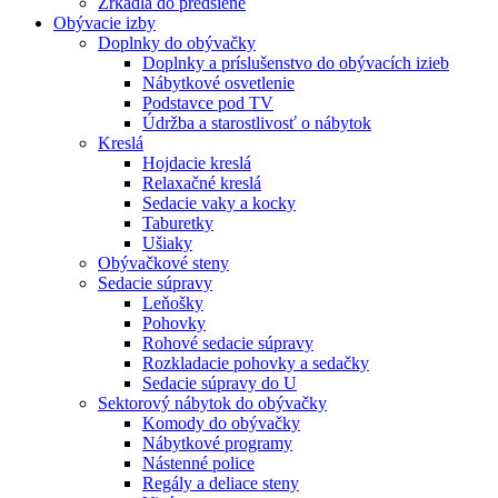
Zrkadlá do predsiene
Obývacie izby
Doplnky do obývačky
Doplnky a príslušenstvo do obývacích izieb
Nábytkové osvetlenie
Podstavce pod TV
Údržba a starostlivosť o nábytok
Kreslá
Hojdacie kreslá
Relaxačné kreslá
Sedacie vaky a kocky
Taburetky
Ušiaky
Obývačkové steny
Sedacie súpravy
Leňošky
Pohovky
Rohové sedacie súpravy
Rozkladacie pohovky a sedačky
Sedacie súpravy do U
Sektorový nábytok do obývačky
Komody do obývačky
Nábytkové programy
Nástenné police
Regály a deliace steny