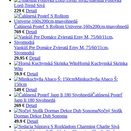
2-miestna Pohovka
Lord-Trend Sivá
229 €
Detail
Čalúnená Posteľ S Roštom Universe,160x200cm,tmavohnedá
769 €
Detail
Vankúš Pre Domáce Zvieratá Erny M, 75/60/11cm,
Sivomodrá
29.95 €
Detail
Horná Kuchynská Skrinka
Wito
59.9 €
Detail
Minikuchyňa Abaco Š:
150cm
549 €
Detail
Čalúnená Posteľ
Japp Ii 180 Sivohnedá
269 €
Detail
Nočný Stolík
Dormas Dekor Dub Sonoma
49.9 €
Detail