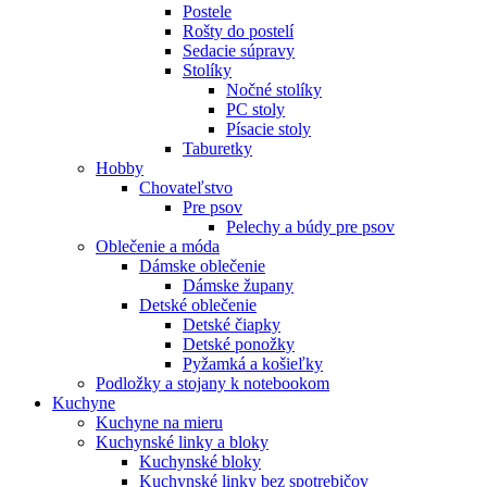
Postele
Rošty do postelí
Sedacie súpravy
Stolíky
Nočné stolíky
PC stoly
Písacie stoly
Taburetky
Hobby
Chovateľstvo
Pre psov
Pelechy a búdy pre psov
Oblečenie a móda
Dámske oblečenie
Dámske župany
Detské oblečenie
Detské čiapky
Detské ponožky
Pyžamká a košieľky
Podložky a stojany k notebookom
Kuchyne
Kuchyne na mieru
Kuchynské linky a bloky
Kuchynské bloky
Kuchynské linky bez spotrebičov