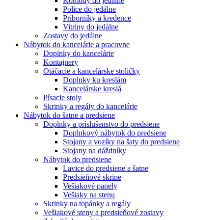
Komody do jedálne
Police do jedálne
Príborníky a kredence
Vitríny do jedálne
Zostavy do jedálne
Nábytok do kancelárie a pracovne
Doplnky do kancelárie
Kontajnery
Otáčacie a kancelárske stoličky
Doplnky ku kreslám
Kancelárske kreslá
Písacie stoly
Skrinky a regály do kancelárie
Nábytok do šatne a predsiene
Doplnky a príslušenstvo do predsiene
Doplnkový nábytok do predsiene
Stojany a vozíky na šaty do predsiene
Stojany na dáždníky
Nábytok do predsiene
Lavice do predsiene a šatne
Predsieňové skrine
Vešiakové panely
Vešiaky na stenu
Skrinky na topánky a regály
Vešiakové steny a predsieňové zostavy