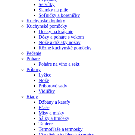
Servítky
Slamky na pitie
Soľničky a koreničky
Kuchynské doplnky
Kuchynské pomôcky
Dosky na krájanie
Dózy a poháre s vekom
Nože a držiaky nožov
Rôzne kuchynské pomôcky
Pečenie
Poháre
Poháre na víno a sekt
Príbory
Lyžice
Nože
Príborové sady
Vidličky
Riady
Džbány a karafy
Fľaše
Misy a misky
Šálky a hrnčeky
Taniere
Termofľaše a termosky
Viacdielne jedálenské servisy