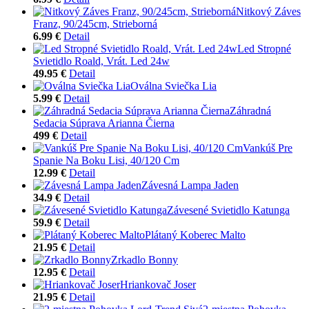
Nitkový Záves
Franz, 90/245cm, Strieborná
6.99 €
Detail
Led Stropné
Svietidlo Roald, Vrát. Led 24w
49.95 €
Detail
Oválna Sviečka Lia
5.99 €
Detail
Záhradná
Sedacia Súprava Arianna Čierna
499 €
Detail
Vankúš Pre
Spanie Na Boku Lisi, 40/120 Cm
12.99 €
Detail
Závesná Lampa Jaden
34.9 €
Detail
Závesené Svietidlo Katunga
59.9 €
Detail
Plátaný Koberec Malto
21.95 €
Detail
Zrkadlo Bonny
12.95 €
Detail
Hriankovač Joser
21.95 €
Detail