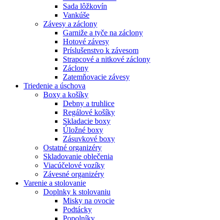
Sada lôžkovín
Vankúše
Závesy a záclony
Garniže a tyče na záclony
Hotové závesy
Príslušenstvo k závesom
Strapcové a nitkové záclony
Záclony
Zatemňovacie závesy
Triedenie a úschova
Boxy a košíky
Debny a truhlice
Regálové košíky
Skladacie boxy
Úložné boxy
Zásuvkové boxy
Ostatné organizéry
Skladovanie oblečenia
Viacúčelové vozíky
Závesné organizéry
Varenie a stolovanie
Doplnky k stolovaniu
Misky na ovocie
Podtácky
Popolníky