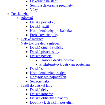
Dekorácie na stenu
Sochy a dekoračné predmety
Vázy
Detská izba
Bábätká
Detské postieľky
Detský textil
Kompletné izby pre bábätká
Prebaľovacie pulty
Detské matrace
Nábytok pre deti a mládež
Detské otočné stoličky
Detské písacie stoly
Detské postele
Klasické detské postele
Príslušenstvo k detským posteliam
Detské skrine
Kompletné izby pre deti
Nábytok pre najmenších
Sedacie vaky
Textil do detskej izby
Detské deky
Detské koberce
Detské obliečky a plachty
Doplnky k detským posteliam