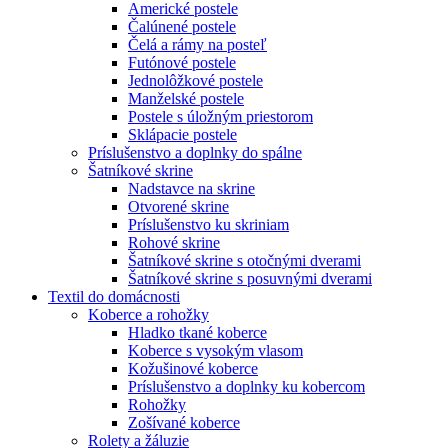
Americké postele
Čalúnené postele
Čelá a rámy na posteľ
Futónové postele
Jednolôžkové postele
Manželské postele
Postele s úložným priestorom
Sklápacie postele
Príslušenstvo a doplnky do spálne
Šatníkové skrine
Nadstavce na skrine
Otvorené skrine
Príslušenstvo ku skriniam
Rohové skrine
Šatníkové skrine s otočnými dverami
Šatníkové skrine s posuvnými dverami
Textil do domácnosti
Koberce a rohožky
Hladko tkané koberce
Koberce s vysokým vlasom
Kožušinové koberce
Príslušenstvo a doplnky ku kobercom
Rohožky
Zošívané koberce
Rolety a žáluzie