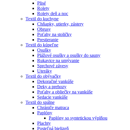
Plisé
Rolety
Rolety deň a noc
Textil do kuchyne
Chňapky, utierky, zástery
Obrusy
Poťahy na stoličky
Prestieranie
Textil do kúpeľne
Osušky
Plážové osušky a osušky do sauny
Rukavice na umývanie
Sprchové závesy
Uteráky
Textil do obývačky
Dekoračné vankúše
Deky a prehozy
Poťahy a obliečky na vankúše
Sedacie vankúše
Textil do spálne
Chrániče matraca
Paplóny
Paplóny so syntetickou výplňou
Plachty
Posteľná bielizeň