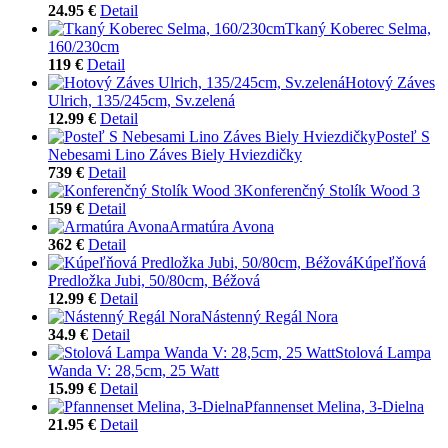
24.95 €
Detail
Tkaný Koberec Selma,
160/230cm
119 €
Detail
Hotový Záves
Ulrich, 135/245cm, Sv.zelená
12.99 €
Detail
Posteľ S
Nebesami Lino Záves Biely Hviezdičky
739 €
Detail
Konferenčný Stolík Wood 3
159 €
Detail
Armatúra Avona
362 €
Detail
Kúpeľňová
Predložka Jubi, 50/80cm, Béžová
12.99 €
Detail
Nástenný Regál Nora
34.9 €
Detail
Stolová Lampa
Wanda V: 28,5cm, 25 Watt
15.99 €
Detail
Pfannenset Melina, 3-Dielna
21.95 €
Detail