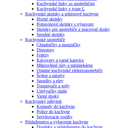
Kuchynské linky so spotrebičmi
Kuchynské linky v tvare L
Kuchynské skrinky a sektorové kuchyne
Horné skrinky
Potravinové skrinky s výsuvom
Skrinky pre spotrebiče a pracovné dosky
Spodné skrinky
Kuchynské spotrebiče
Chladničky a mrazničky
Digestory
Fritézy
Kávovary a varné kanvice
Mikrovlnné rúry a minipekárne
Ostatné kuchynské elektrospotrebiče
Šejkre a mixéry
Sporáky a rúry
Toustovače a grily
Umývačky riadu
Varné dosky
Kuchynský nábytok
Komody do kuchyne
Police do kuchyne
Servírovacie vozíky
Príslušenstvo a vybavenie kuchyne
Doplnky a príslušenstvo do kuchyne