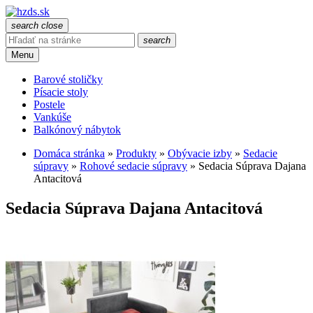
search
close
search
Menu
Barové stoličky
Písacie stoly
Postele
Vankúše
Balkónový nábytok
Domáca stránka
»
Produkty
»
Obývacie izby
»
Sedacie
súpravy
»
Rohové sedacie súpravy
»
Sedacia Súprava Dajana
Antacitová
Sedacia Súprava Dajana Antacitová