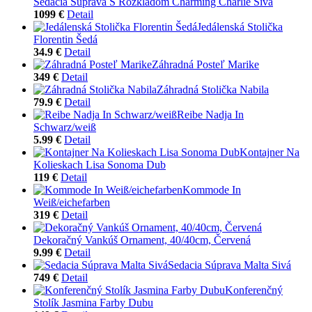
Sedacia Súprava S Rozkladom Charming Charlie Sivá
1099 €
Detail
Jedálenská Stolička
Florentin Šedá
34.9 €
Detail
Záhradná Posteľ Marike
349 €
Detail
Záhradná Stolička Nabila
79.9 €
Detail
Reibe Nadja In
Schwarz/weiß
5.99 €
Detail
Kontajner Na
Kolieskach Lisa Sonoma Dub
119 €
Detail
Kommode In
Weiß/eichefarben
319 €
Detail
Dekoračný Vankúš Ornament, 40/40cm, Červená
9.99 €
Detail
Sedacia Súprava Malta Sivá
749 €
Detail
Konferenčný
Stolík Jasmina Farby Dubu