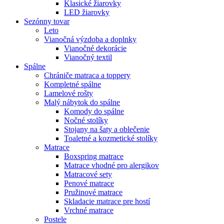
Klasické žiarovky
LED žiarovky
Sezónny tovar
Leto
Vianočná výzdoba a doplnky
Vianočné dekorácie
Vianočný textil
Spálne
Chrániče matraca a toppery
Kompletné spálne
Lamelové rošty
Malý nábytok do spálne
Komody do spálne
Nočné stolíky
Stojany na šaty a oblečenie
Toaletné a kozmetické stolíky
Matrace
Boxspring matrace
Matrace vhodné pro alergikov
Matracové sety
Penové matrace
Pružinové matrace
Skladacie matrace pre hostí
Vrchné matrace
Postele