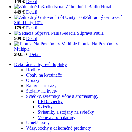
149 €
Detail
Záhradné Ležadlo Norah
449 €
Detail
Záhradný Grilovací
Stôl Unity 105l
179 €
Detail
Sedacia Súprava Paula
509 €
Detail
Tabuľa Na Poznámky
Multiple
29.95 €
Detail
Dekorácie a bytové doplnky
Hodiny
Obaly na kvetináče
Obrazy
Rámy na obrazy
Stojany na kvety
Sviečky, svietniky, vône a aromalampy
LED-sviečky
Sviečky
Svietniky a stojany na sviečky
Vône a aromalampy
Umelé kvety
Vázy, sochy a dekoračné predmety