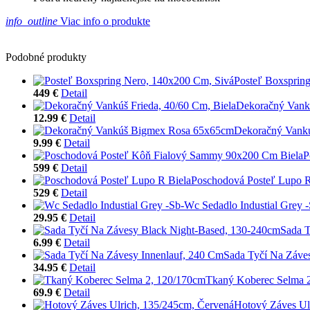
info_outline
Viac info o produkte
Podobné produkty
Posteľ Boxsprin
449 €
Detail
Dekoračný Vankú
12.99 €
Detail
Dekoračný Vank
9.99 €
Detail
P
599 €
Detail
Poschodová Posteľ Lupo R
529 €
Detail
Wc Sedadlo Industial Grey -
29.95 €
Detail
Sada T
6.99 €
Detail
Sada Tyčí Na Záve
34.95 €
Detail
Tkaný Koberec Selma 
69.9 €
Detail
Hotový Záves Ul