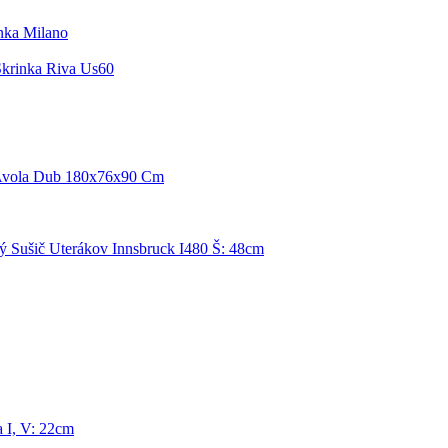
nka Milano
krinka Riva Us60
 Avola Dub 180x76x90 Cm
ý Sušič Uterákov Innsbruck I480 Š: 48cm
 I, V: 22cm