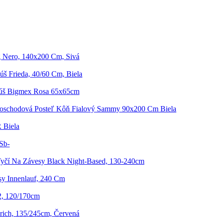
g Nero, 140x200 Cm, Sivá
š Frieda, 40/60 Cm, Biela
úš Bigmex Rosa 65x65cm
oschodová Posteľ Kôň Fialový Sammy 90x200 Cm Biela
 Biela
Sb-
yčí Na Závesy Black Night-Based, 130-240cm
sy Innenlauf, 240 Cm
2, 120/170cm
rich, 135/245cm, Červená