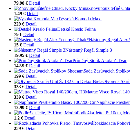
79.98 €
Detail
Znovupoužiteľné Chl
1.49 €
Detail
Vysoká Komoda Maxi
229 €
Detail
Detské Kreslo Felina
79 €
Detail
Nástenný Regál Alex
15 €
Detail
Nástenný Regál Simple 3
19.95 €
Detail
Príručný Stolík Akola Z-Tvar
142.9 €
Detail
Sada Zasúvacích Stolík
199 €
Detail
Otvorená Skri
333 €
Detail
Matrac Visco Royal 14
339 €
Detail
Napínacie Prestie
12.99 €
Detail
Podložka Jette, P: 10cm, Mo
1.2 €
Detail
Rozkladacia Pohovk
259 €
Detail