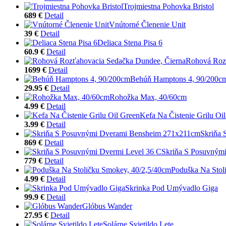
Trojmiestna Pohovka Bristol
689 €
Detail
Vnútorné Členenie Unit
39 €
Detail
Deliaca Stena Pisa 6
60.9 €
Detail
Rohová Rozť
1699 €
Detail
Behúň Hamptons 4, 90/200c
29.95 €
Detail
Rohožka Max, 40/60cm
4.99 €
Detail
Kefa Na Čistenie Grilu Oi
3.99 €
Detail
Skriňa
869 €
Detail
Skriňa S Posuvnými
779 €
Detail
Poduška Na Stol
4.99 €
Detail
Skrinka Pod Umývadlo Giga
99.9 €
Detail
Glóbus Wander
27.95 €
Detail
Solárne Svietildo Lete