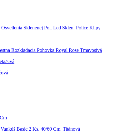
 Osvetlenia Sklenenej Pol. Led Sklen. Police Klipy
estna Rozkladacia Pohovka Royal Rose Tmavosivá
la/sivá
žová
6 Cm
Vankúš Basic 2 Ks, 40/60 Cm, Titánová