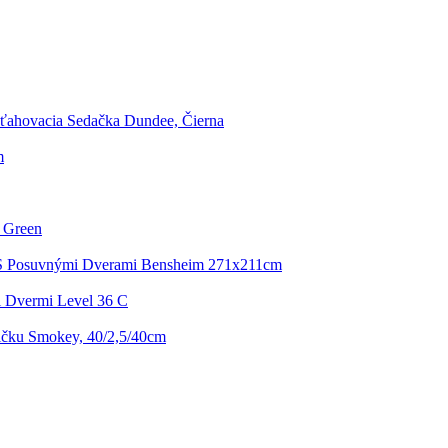
ahovacia Sedačka Dundee, Čierna
m
l Green
 S Posuvnými Dverami Bensheim 271x211cm
 Dvermi Level 36 C
ičku Smokey, 40/2,5/40cm