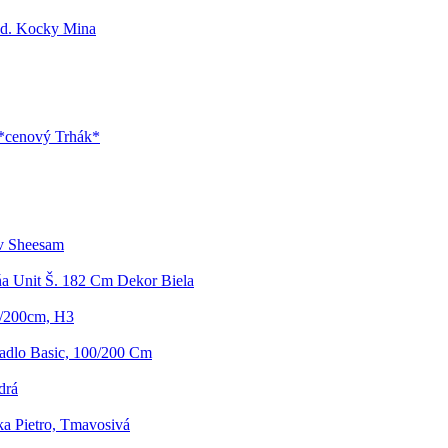
ad. Kocky Mina
 *cenový Trhák*
ov Sheesam
ňa Unit Š. 182 Cm Dekor Biela
0/200cm, H3
radlo Basic, 100/200 Cm
drá
a Pietro, Tmavosivá