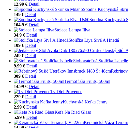
12.99 €
Detail
Spodná Kuchynská Skri
149 €
Detail
Spodná Kuchynská S
104.9 €
Detail
Stojaca Lampa Illya
34.9 €
Detail
Stolička Liya Sivá A Hnedá
109 €
Detail
Jedálenský Stôl
249 €
Detail
Stohovateľná Stolička Isabelle
9.99 €
Detail
Rebrinov
309 €
Detail
Termofľaša Fruits, 500ml
14.99 €
Detail
Tv Diel Provence
229 €
Detail
Kuchynská Kefka Jenny
2.99 €
Detail
Kefa Na Riad Glass
5.99 €
Detail
Keramická Váza Terrana
14.99 €
Detail