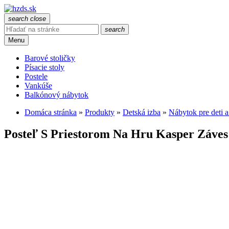
search
close
search
Menu
Barové stoličky
Písacie stoly
Postele
Vankúše
Balkónový nábytok
Domáca stránka
»
Produkty
»
Detská izba
»
Nábytok pre deti 
Posteľ S Priestorom Na Hru Kasper Záves