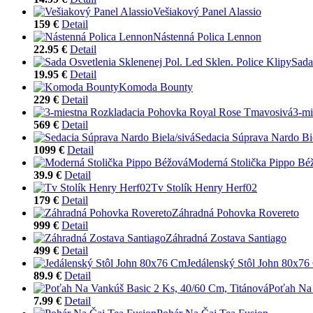
Vešiakový Panel Alassio
159 €
Detail
Nástenná Polica Lennon
22.95 €
Detail
Sada
19.95 €
Detail
Komoda Bounty
229 €
Detail
3-mi
569 €
Detail
Sedacia Súprava Nardo Bie
1099 €
Detail
Moderná Stolička Pippo Bé
39.9 €
Detail
Tv Stolík Henry Herf02
179 €
Detail
Záhradná Pohovka Rovereto
999 €
Detail
Záhradná Zostava Santiago
499 €
Detail
Jedálenský Stôl John 80x7
89.9 €
Detail
Poťah Na 
7.99 €
Detail