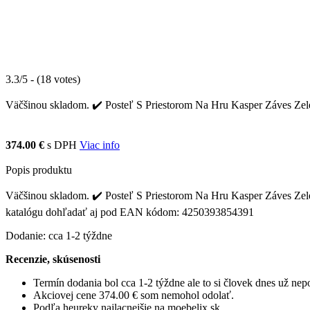
3.3/5 - (18 votes)
Väčšinou skladom. ✔️ Posteľ S Priestorom Na Hru Kasper Záves Zelený
374.00 €
s DPH
Viac info
Popis produktu
Väčšinou skladom. ✔️ Posteľ S Priestorom Na Hru Kasper Záves Zelený 
katalógu dohľadať aj pod EAN kódom: 4250393854391
Dodanie: cca 1-2 týždne
Recenzie, skúsenosti
Termín dodania bol cca 1-2 týždne ale to si človek dnes už ne
Akciovej cene 374.00 € som nemohol odolať.
Podľa heureky najlacnejšie na moebelix.sk