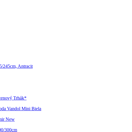
5/245cm, Antracit
cenový Trhák*
da Vandol Mini Biela
mir New
00/300cm