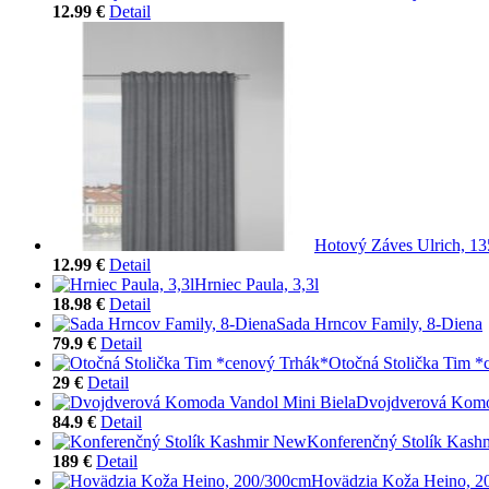
12.99 €
Detail
Hotový Záves Ulrich, 13
12.99 €
Detail
Hrniec Paula, 3,3l
18.98 €
Detail
Sada Hrncov Family, 8-Diena
79.9 €
Detail
Otočná Stolička Tim *
29 €
Detail
Dvojdverová Komo
84.9 €
Detail
Konferenčný Stolík Kash
189 €
Detail
Hovädzia Koža Heino, 2