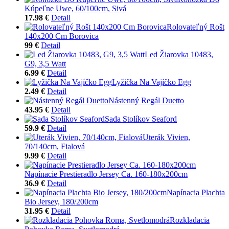
Kúpeľne Uwe, 60/100cm, Sivá
17.98 €
Detail
Rolovateľný Rošt
140x200 Cm Borovica
99 €
Detail
Led Žiarovka 10483,
G9, 3,5 Watt
6.99 €
Detail
Lyžička Na Vajíčko Egg
2.49 €
Detail
Nástenný Regál Duetto
43.95 €
Detail
Sada Stolíkov Seaford
59.9 €
Detail
Uterák Vivien,
70/140cm, Fialová
9.99 €
Detail
Napínacie Prestieradlo Jersey Ca. 160-180x200cm
36.9 €
Detail
Napínacia Plachta
Bio Jersey, 180/200cm
31.95 €
Detail
Rozkladacia