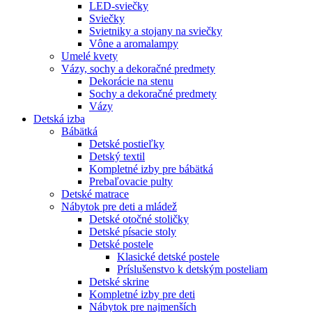
LED-sviečky
Sviečky
Svietniky a stojany na sviečky
Vône a aromalampy
Umelé kvety
Vázy, sochy a dekoračné predmety
Dekorácie na stenu
Sochy a dekoračné predmety
Vázy
Detská izba
Bábätká
Detské postieľky
Detský textil
Kompletné izby pre bábätká
Prebaľovacie pulty
Detské matrace
Nábytok pre deti a mládež
Detské otočné stoličky
Detské písacie stoly
Detské postele
Klasické detské postele
Príslušenstvo k detským posteliam
Detské skrine
Kompletné izby pre deti
Nábytok pre najmenších