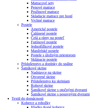
Matracové sety
Penové matrace
Pružinové matrace
Skladacie matrace pre hostí
Vrchné matrace
Postele
Americké postele
Čalúnené postele
Čelá a rámy na posteľ
Futónové postele
Jednolôžkové postele
Manželské postele
Postele s úložným priestorom
Sklápacie postele
Príslušenstvo a doplnky do spálne
Šatníkové skrine
Nadstavce na skrine
Otvorené skrine
Príslušenstvo ku skriniam
Rohové skrine
Šatníkové skrine s otočnými dverami
Šatníkové skrine s posuvnými dverami
Textil do domácnosti
Koberce a rohožky
Hladko tkané koberce