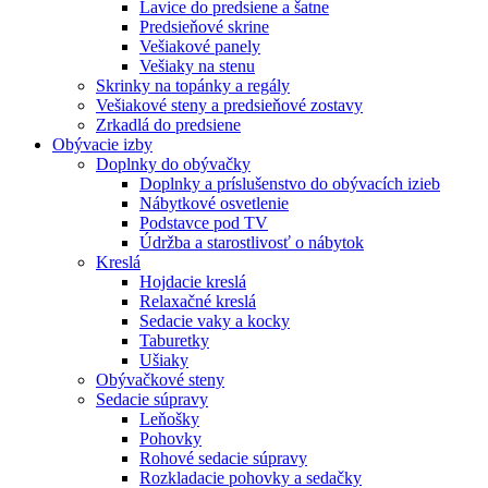
Lavice do predsiene a šatne
Predsieňové skrine
Vešiakové panely
Vešiaky na stenu
Skrinky na topánky a regály
Vešiakové steny a predsieňové zostavy
Zrkadlá do predsiene
Obývacie izby
Doplnky do obývačky
Doplnky a príslušenstvo do obývacích izieb
Nábytkové osvetlenie
Podstavce pod TV
Údržba a starostlivosť o nábytok
Kreslá
Hojdacie kreslá
Relaxačné kreslá
Sedacie vaky a kocky
Taburetky
Ušiaky
Obývačkové steny
Sedacie súpravy
Leňošky
Pohovky
Rohové sedacie súpravy
Rozkladacie pohovky a sedačky