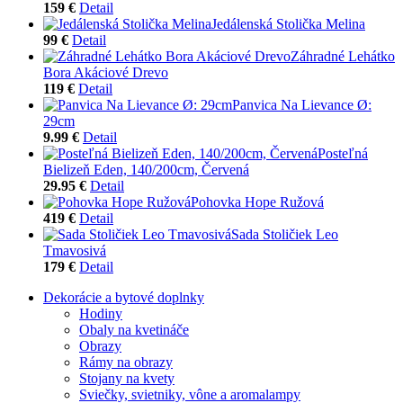
159 €
Detail
Jedálenská Stolička Melina
99 €
Detail
Záhradné Lehátko
Bora Akáciové Drevo
119 €
Detail
Panvica Na Lievance Ø:
29cm
9.99 €
Detail
Posteľná
Bielizeň Eden, 140/200cm, Červená
29.95 €
Detail
Pohovka Hope Ružová
419 €
Detail
Sada Stoličiek Leo
Tmavosivá
179 €
Detail
Dekorácie a bytové doplnky
Hodiny
Obaly na kvetináče
Obrazy
Rámy na obrazy
Stojany na kvety
Sviečky, svietniky, vône a aromalampy