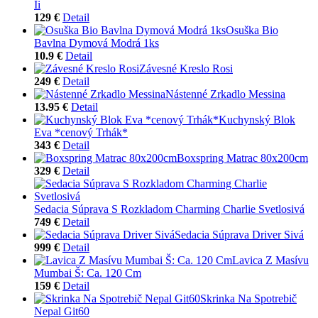
Ii
129 €
Detail
Osuška Bio
Bavlna Dymová Modrá 1ks
10.9 €
Detail
Závesné Kreslo Rosi
249 €
Detail
Nástenné Zrkadlo Messina
13.95 €
Detail
Kuchynský Blok
Eva *cenový Trhák*
343 €
Detail
Boxspring Matrac 80x200cm
329 €
Detail
Sedacia Súprava S Rozkladom Charming Charlie Svetlosivá
749 €
Detail
Sedacia Súprava Driver Sivá
999 €
Detail
Lavica Z Masívu
Mumbai Š: Ca. 120 Cm
159 €
Detail
Skrinka Na Spotrebič
Nepal Git60