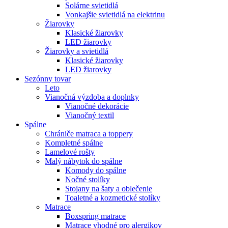
Solárne svietidlá
Vonkajšie svietidlá na elektrinu
Žiarovky
Klasické žiarovky
LED žiarovky
Žiarovky a svietidlá
Klasické žiarovky
LED žiarovky
Sezónny tovar
Leto
Vianočná výzdoba a doplnky
Vianočné dekorácie
Vianočný textil
Spálne
Chrániče matraca a toppery
Kompletné spálne
Lamelové rošty
Malý nábytok do spálne
Komody do spálne
Nočné stolíky
Stojany na šaty a oblečenie
Toaletné a kozmetické stolíky
Matrace
Boxspring matrace
Matrace vhodné pro alergikov