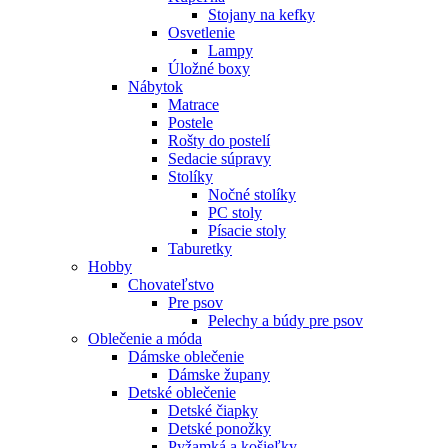
Stojany na kefky
Osvetlenie
Lampy
Úložné boxy
Nábytok
Matrace
Postele
Rošty do postelí
Sedacie súpravy
Stolíky
Nočné stolíky
PC stoly
Písacie stoly
Taburetky
Hobby
Chovateľstvo
Pre psov
Pelechy a búdy pre psov
Oblečenie a móda
Dámske oblečenie
Dámske župany
Detské oblečenie
Detské čiapky
Detské ponožky
Pyžamká a košieľky