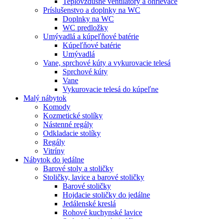
Teplovzdušné ventilátory a ohrievače
Príslušenstvo a doplnky na WC
Doplnky na WC
WC predložky
Umývadlá a kúpeľňové batérie
Kúpeľňové batérie
Umývadlá
Vane, sprchové kúty a vykurovacie telesá
Sprchové kúty
Vane
Vykurovacie telesá do kúpeľne
Malý nábytok
Komody
Kozmetické stolíky
Nástenné regály
Odkladacie stolíky
Regály
Vitríny
Nábytok do jedálne
Barové stoly a stoličky
Stoličky, lavice a barové stoličky
Barové stoličky
Hojdacie stoličky do jedálne
Jedálenské kreslá
Rohové kuchynské lavice