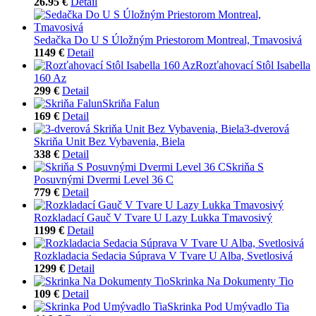
26.95 €
Detail
Sedačka Do U S Úložným Priestorom Montreal, Tmavosivá
1149 €
Detail
Rozťahovací Stôl Isabella
160 Az
299 €
Detail
Skriňa Falun
169 €
Detail
3-dverová
Skriňa Unit Bez Vybavenia, Biela
338 €
Detail
Skriňa S
Posuvnými Dvermi Level 36 C
779 €
Detail
Rozkladací Gauč V Tvare U Lazy Lukka Tmavosivý
1199 €
Detail
Rozkladacia Sedacia Súprava V Tvare U Alba, Svetlosivá
1299 €
Detail
Skrinka Na Dokumenty Tio
109 €
Detail
Skrinka Pod Umývadlo Tia