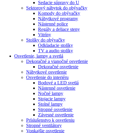
Sedacie súpravy do U
Sektorový nábytok do obývačky
Komody do obývačky
Nábytkové programy
Nástenné police
Regály a deliace steny
Vitríny
Stolíky do obývačky
Odkladacie stolíky
TV a audio stolíky
Osvetlenie, lampy a svetlá
Dekoračné a vianočné osvetlenie
Dekoračné osvetlenie
Nábytkové osvetlenie
Osvetlenie do interiéru
Bodové a LED svetlá
Nástenné osvetlenie
Nočné lampy
Stojacie lampy
Stolné lampy
Stropné osvetlenie
Závesné osvetlenie
Príslušenstvo k osvetleniu
Stropné ventilátory
Vonkajšie osvetlenie