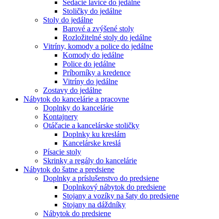
Sedacie lavice do jedálne
Stoličky do jedálne
Stoly do jedálne
Barové a zvýšené stoly
Rozložitelné stoly do jedálne
Vitríny, komody a police do jedálne
Komody do jedálne
Police do jedálne
Príborníky a kredence
Vitríny do jedálne
Zostavy do jedálne
Nábytok do kancelárie a pracovne
Doplnky do kancelárie
Kontajnery
Otáčacie a kancelárske stoličky
Doplnky ku kreslám
Kancelárske kreslá
Písacie stoly
Skrinky a regály do kancelárie
Nábytok do šatne a predsiene
Doplnky a príslušenstvo do predsiene
Doplnkový nábytok do predsiene
Stojany a vozíky na šaty do predsiene
Stojany na dáždníky
Nábytok do predsiene