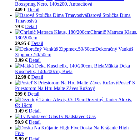
Boxspring Nero, 140x200, Antracitová
449 €
Detail
Barová Stolička Dima
Tmavosivá
79 €
Detail
Chránič Matraca Klaus,
180/200cm
29.95 €
Detail
Dekoračný Vankúš
Zippmex,50/50cm
3.99 €
Detail
Mäkká Deka
Kuschelix, 140/200cm, Biela
12.99 €
Detail
Posteľ S
Priestorom Na Hru Malte Záves Ružový
299 €
Detail
Dezertný Tanier Alexis,
Ø: 19cm
1.49 €
Detail
Tv Nadstavec Glas
59.9 €
Detail
Doska Na Krájanie High
Five
5.99 €
Detail