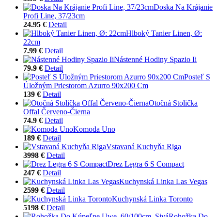
Doska Na Krájanie
Profi Line, 37/23cm
24.95 €
Detail
Hlboký Tanier Linen, Ø:
22cm
7.99 €
Detail
Nástenné Hodiny Spazio Ii
79.9 €
Detail
Posteľ S
Úložným Priestorom Azurro 90x200 Cm
139 €
Detail
Otočná Stolička
Offal Červeno-Čierna
74.9 €
Detail
Komoda Uno
189 €
Detail
Vstavaná Kuchyňa Riga
3998 €
Detail
Drez Legra 6 S Compact
247 €
Detail
Kuchynská Linka Las Vegas
2599 €
Detail
Kuchynská Linka Toronto
5198 €
Detail
Rohožka Do