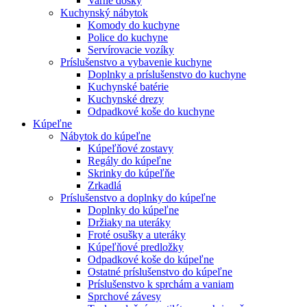
Varné dosky
Kuchynský nábytok
Komody do kuchyne
Police do kuchyne
Servírovacie vozíky
Príslušenstvo a vybavenie kuchyne
Doplnky a príslušenstvo do kuchyne
Kuchynské batérie
Kuchynské drezy
Odpadkové koše do kuchyne
Kúpeľne
Nábytok do kúpeľne
Kúpeľňové zostavy
Regály do kúpeľne
Skrinky do kúpeľňe
Zrkadlá
Príslušenstvo a doplnky do kúpeľne
Doplnky do kúpeľne
Držiaky na uteráky
Froté osušky a uteráky
Kúpeľňové predložky
Odpadkové koše do kúpeľne
Ostatné príslušenstvo do kúpeľne
Príslušenstvo k sprchám a vaniam
Sprchové závesy