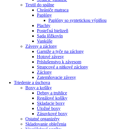
Textil do spálne
Chrániče matraca
Paplóny
Paplóny so syntetickou výplňou
Plachty
Posteľná bielizeň
Sada lôžkovín
Vankúše
Závesy a záclony
Garniže a tyče na záclony
Hotové závesy
Príslušenstvo k závesom
Strapcové a nitkové záclony
Záclony
Zatemňovacie závesy
Triedenie a úschova
Boxy a košíky
Debny a truhlice
Regálové košíky
Skladacie boxy
Úložné boxy
Zásuvkové boxy
Ostatné organizéry
Skladovanie oblečenia