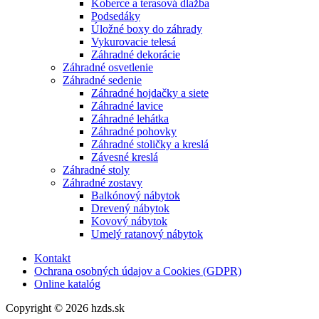
Koberce a terasová dlažba
Podsedáky
Úložné boxy do záhrady
Vykurovacie telesá
Záhradné dekorácie
Záhradné osvetlenie
Záhradné sedenie
Záhradné hojdačky a siete
Záhradné lavice
Záhradné lehátka
Záhradné pohovky
Záhradné stoličky a kreslá
Závesné kreslá
Záhradné stoly
Záhradné zostavy
Balkónový nábytok
Drevený nábytok
Kovový nábytok
Umelý ratanový nábytok
Kontakt
Ochrana osobných údajov a Cookies (GDPR)
Online katalóg
Copyright © 2026 hzds.sk