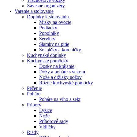
Viacúčelové vozíky
Závesné organizéry
Varenie a stolovanie
Doplnky k stolovaniu
Misky na ovocie
Podtácky
Popolníky
Servítky
Slamky na pitie
Soľničky a koreničky
Kuchynské doplnky
Kuchynské pomôcky
Dosky na krájanie
Dózy a poháre s vekom
Nože a držiaky nožov
Rôzne kuchynské pomôcky
Pečenie
Poháre
Poháre na víno a sekt
Príbory
Lyžice
Nože
Príborové sady
Vidličky
Riady