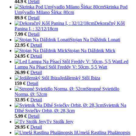
44.9 €
Detail
Skrinka Pod
Umývadlo Milano Šírka: 80cm
89.9 €
Detail
Dekoračný Kôš
Panina I, : 32/12/18cm
7.99 €
Detail
Stojan Na Dáždnik Lonati
22.95 €
Detail
Stojan Na Dáždnik Mick
24.95 €
Detail
Led
Lampa Na Písací Stôl Freddy V: 50cm, 5,5 Watt
26.99 €
Detail
Jedálenský Stôl Ibiza
159 €
Detail
Stropné Svietidlo
Norma, Ø: 52cm
32.95 €
Detail
Svietnik Na
Dlhé Sviečky Orbit, Ø: 28,3cm
5.99 €
Detail
Tv Stolík Jery
29.95 €
Detail
Umelá Rastlina Phalänopsis