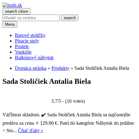
search
close
search
Menu
Barové stoličky
Písacie stoly
Postele
Vankúše
Balkónový nábytok
Domáca stránka
»
Produkty
»
Sada Stoličiek Antalia Biela
Sada Stoličiek Antalia Biela
3.7/5 - (16 votes)
Väčšinou skladom. ✔️ Sada Stoličiek Antalia Biela sa najčastejšie
predáva za cenu ⭐ 129.00 €. Patrí do kategórie Nábytok do jedálne
> Sto...
Čítať ďalej »