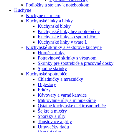
Podložky a stojany k notebookom
Kuchyne
Kuchyne na mieru
Kuchynské linky a bloky
Kuchynské bloky
Kuchynské linky bez spotrebičov
Kuchynské linky so spotrebičmi
Kuchynské linky v tvare L
Kuchynské skrinky a sektorové kuchyne
Horné skrinky
Potravinové skrinky s výsuvom
Skrinky pre spotrebiče a pracovné dosky
Spodné skrinky
Kuchynské spotrebiče
Chladničky a mrazničky
Digestory
Fritézy
Kávovary a varné kanvice
Mikrovlnné rúry a minipekárne
Ostatné kuchynské elektrospotrebiče
Šejkre a mixéry
Sporáky a rúry
Toustovače a grily
Umývačky riadu