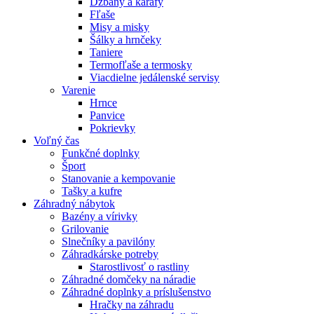
Džbány a karafy
Fľaše
Misy a misky
Šálky a hrnčeky
Taniere
Termofľaše a termosky
Viacdielne jedálenské servisy
Varenie
Hrnce
Panvice
Pokrievky
Voľný čas
Funkčné doplnky
Šport
Stanovanie a kempovanie
Tašky a kufre
Záhradný nábytok
Bazény a vírivky
Grilovanie
Slnečníky a pavilóny
Záhradkárske potreby
Starostlivosť o rastliny
Záhradné domčeky na náradie
Záhradné doplnky a príslušenstvo
Hračky na záhradu