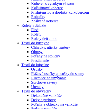
Koberce s vysokým vlasom
Kožušinové koberce
Príslušenstvo a doplnky ku kobercom
Rohožky
Zošívané koberce
Rolety a žáluzie
Plisé
Rolety
Rolety deň a noc
Textil do kuchyne
Chňapky, utierky, zástery
Obrusy
Poťahy na stoličky
Prestieranie
Textil do kúpeľne
Osušky
Plážové osušky a osušky do sauny
Rukavice na umývanie
Sprchové závesy
Uteráky
Textil do obývačky
Dekoračné vankúše
Deky a prehozy
Poťahy a obliečky na vankúše
Sedacie vankúše