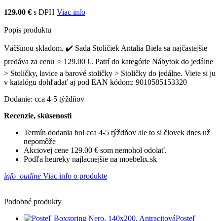
129.00 €
s DPH
Viac info
Popis produktu
Väčšinou skladom. ✔️ Sada Stoličiek Antalia Biela sa najčastejšie
predáva za cenu ⭐ 129.00 €. Patrí do kategórie Nábytok do jedálne
> Stoličky, lavice a barové stoličky > Stoličky do jedálne. Viete si ju
v katalógu dohľadať aj pod EAN kódom: 9010585153320
Dodanie: cca 4-5 týždňov
Recenzie, skúsenosti
Termín dodania bol cca 4-5 týždňov ale to si človek dnes už
nepomôže
Akciovej cene 129.00 € som nemohol odolať.
Podľa heureky najlacnejšie na moebelix.sk
info_outline
Viac info o produkte
Podobné produkty
Posteľ