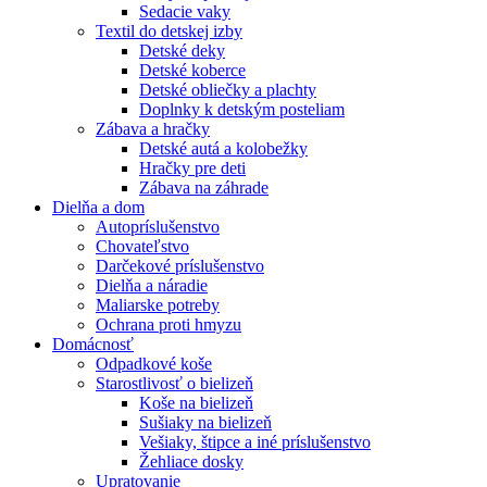
Sedacie vaky
Textil do detskej izby
Detské deky
Detské koberce
Detské obliečky a plachty
Doplnky k detským posteliam
Zábava a hračky
Detské autá a kolobežky
Hračky pre deti
Zábava na záhrade
Dielňa a dom
Autopríslušenstvo
Chovateľstvo
Darčekové príslušenstvo
Dielňa a náradie
Maliarske potreby
Ochrana proti hmyzu
Domácnosť
Odpadkové koše
Starostlivosť o bielizeň
Koše na bielizeň
Sušiaky na bielizeň
Vešiaky, štipce a iné príslušenstvo
Žehliace dosky
Upratovanie