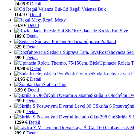
24.95 €
Detail
Cd Regál Valenza Buk
114.9 €
Detail
Regál Megy
64.9 €
Detail
Rozkladacie Kreslo Eni Sivé
109 €
Detail
Sedacia Súprava Portland
829 €
Detail
Rozťahovacia Seda
599 €
Detail
Upínacia Roleta 
19.98 €
Detail
Sada Kuchynských 
24.95 €
Detail
Šrabka Dani
3.99 €
Detail
Skriňa S Otočnými D
259 €
Detail
Skriňa S Posuvnými
779 €
Detail
Skriňa S
1299 €
Detail
Lavica Z M
299 €
Detail