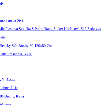
ely
imo Tmavá Sivá
Plastová Stolička S Podrúčkami Spiker Horčicová Žltá-Sada 4ks
lená
dálenský Stôl Roxby 80-120x80 Cm
atic Freshness, 50 H.
y, V: 41cm
tlohnedá 1ks
0-Dielny, Katja
/čierna