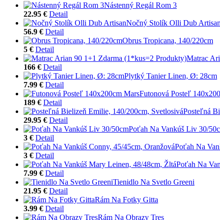
Nástenný Regál Rom 3
22.95 €
Detail
Nočný Stolík Olli Dub Artisa
56.9 €
Detail
Obrus Tropicana, 140/220cm
5 €
Detail
Matrac Ar
166 €
Detail
Plytký Tanier Linen, Ø: 28cm
7.99 €
Detail
Futonová Posteľ 140x20
189 €
Detail
Posteľná Bi
29.95 €
Detail
Poťah Na Vankúš Liv 30/50
3 €
Detail
Poťah Na Van
3 €
Detail
Poťah Na Van
7.99 €
Detail
Tienidlo Na Svetlo Greeni
21.95 €
Detail
Rám Na Fotky Gitta
3.99 €
Detail
Rám Na Obrazy Tres