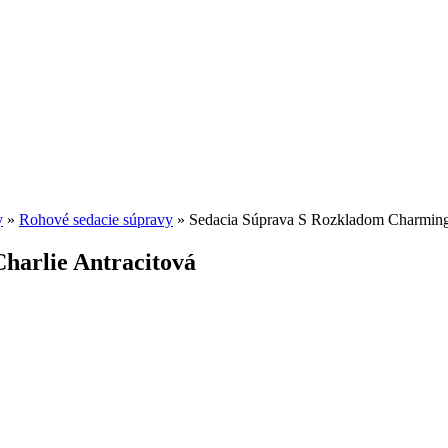
y
»
Rohové sedacie súpravy
»
Sedacia Súprava S Rozkladom Charming 
harlie Antracitová