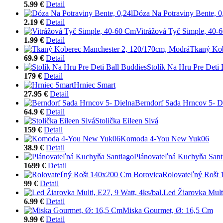
5.99 €
Detail
Dóza Na Potraviny Bente, 0
2.19 €
Detail
Vitrážová Tyč Simple, 40-
1.99 €
Detail
Tkaný Kob
69.9 €
Detail
Stolík Na Hru Pre Deti 
179 €
Detail
Hrniec Smart
27.95 €
Detail
Berndorf Sada Hrncov 5- D
64.9 €
Detail
Stolička Eileen Sivá
159 €
Detail
Komoda 4-You New Yuk06
38.9 €
Detail
Plánovateľná Kuchyňa Sant
1699 €
Detail
Rolovateľný Rošt
99 €
Detail
Led Žiarovka Multi
6.99 €
Detail
Miska Gourmet, Ø: 16,5 Cm
9.99 €
Detail