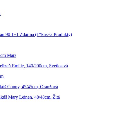
n
ian 90 1+1 Zdarma (1*kus=2 Produkty)
0cm Mars
elizeň Emilie, 140/200cm, Svetlosivá
cm
kúš Conny, 45/45cm, Oranžová
kúš Mary Leinen, 48/48cm, Žltá