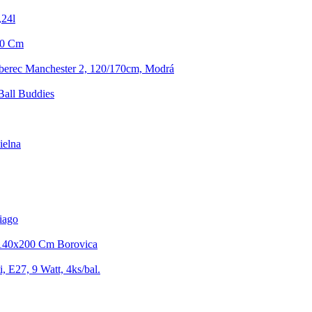
,24l
60 Cm
erec Manchester 2, 120/170cm, Modrá
Ball Buddies
ielna
iago
 140x200 Cm Borovica
, E27, 9 Watt, 4ks/bal.