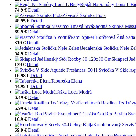
Regál Na Šanóny Lona L Bi
74.9 €
Detail
Závesná Skrinka Fiola
48.95 €
Detail
Spodná Skrinka Mass
69.9 €
Detail
319 €
Detail
Jedálenská Stolička Nele Ze
54.9 €
Detail
Sklápací Je
139 €
Detail
Sviečka V Skle Aqu
16.98 €
Detail
Taburetka Elena
44.95 €
Detail
Taška Luca Modrá
6.49 €
Detail
Umelá Rastlina Trs Tráv
6.99 €
Detail
Osuška Bio Bavlna Sve
10.9 €
Detail
Kombinovaný Servis 3
69.9 €
Detail
Lehátko Parco Biela/modrá