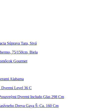
cia Súprava Tara, Sivá
Thermo, 75/150cm, Biela
Pomôcok Gourmet
verami Alabama
 Dvermi Level 36 C
 Posuvnými Dvermi Includo Glas 298 Cm
asívneho Dreva Gaya Š: Ca. 160 Cm