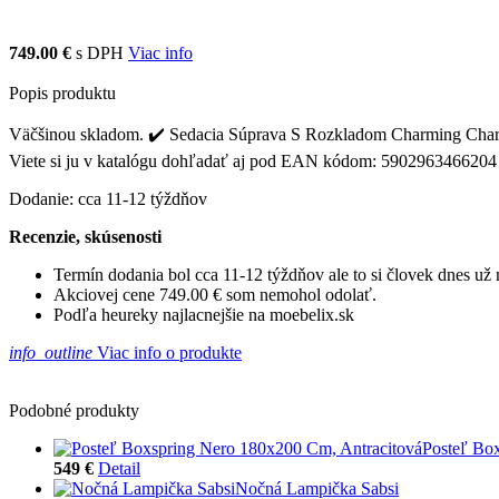
749.00 €
s DPH
Viac info
Popis produktu
Väčšinou skladom. ✔️ Sedacia Súprava S Rozkladom Charming Charlie 
Viete si ju v katalógu dohľadať aj pod EAN kódom: 5902963466204
Dodanie: cca 11-12 týždňov
Recenzie, skúsenosti
Termín dodania bol cca 11-12 týždňov ale to si človek dnes u
Akciovej cene 749.00 € som nemohol odolať.
Podľa heureky najlacnejšie na moebelix.sk
info_outline
Viac info o produkte
Podobné produkty
Posteľ Bo
549 €
Detail
Nočná Lampička Sabsi