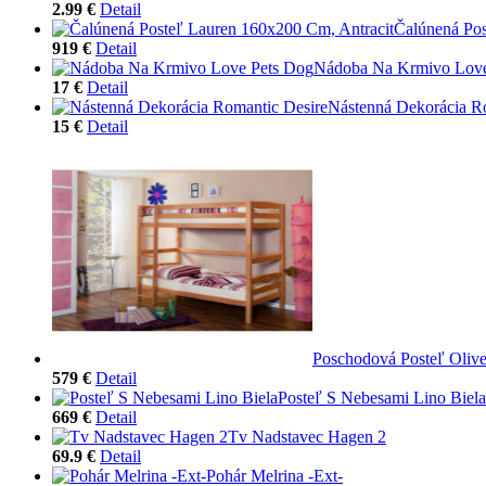
2.99 €
Detail
Čalúnená Pos
919 €
Detail
Nádoba Na Krmivo Love
17 €
Detail
Nástenná Dekorácia R
15 €
Detail
Poschodová Posteľ Olive
579 €
Detail
Posteľ S Nebesami Lino Biela
669 €
Detail
Tv Nadstavec Hagen 2
69.9 €
Detail
Pohár Melrina -Ext-