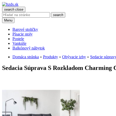
search
close
search
Menu
Barové stoličky
Písacie stoly
Postele
Vankúše
Balkónový nábytok
Domáca stránka
»
Produkty
»
Obývacie izby
»
Sedacie súprav
Sedacia Súprava S Rozkladom Charming C