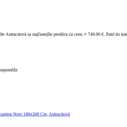
Antracitová sa najčastejšie predáva za cenu ⭐ 749.00 €. Patrí do ka
ž nepomôže
xspring Nero 180x200 Cm, Antracitová