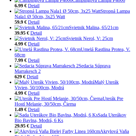
Campingová Lampa P4006
6.99 €
Detail
Stropná Lampa
Nala1 Ø 50cm, 3x25 Watt
59.9 €
Detail
Svietnik Malina, 65/21cm
39.95 €
Detail
Svietnik Nerol, V: 25cm
4.99 €
Detail
Umelá Rastlina Protea, V.
68cm
7.99 €
Detail
Sedacia Súprava
Marrakesch 2
629 €
Detail
Malý Uterák
Vivien, 50/100cm, Modrá
4.99 €
Detail
Uterák Pre
Hostí Melanie, 30/50cm, Čierna
1.49 €
Detail
Sada Uterákov
Bio Bavlna, Modrá, 6 Ks
29.95 €
Detail
Akrylová Vaňa