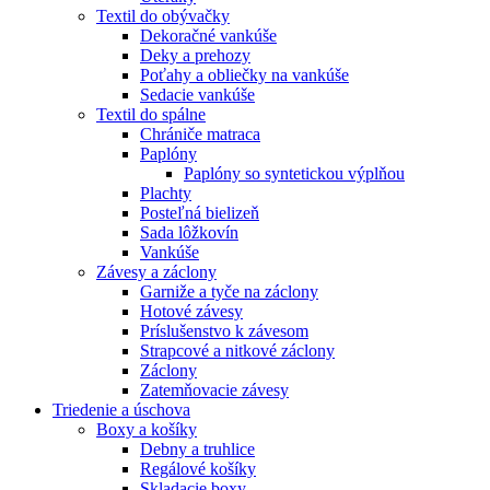
Textil do obývačky
Dekoračné vankúše
Deky a prehozy
Poťahy a obliečky na vankúše
Sedacie vankúše
Textil do spálne
Chrániče matraca
Paplóny
Paplóny so syntetickou výplňou
Plachty
Posteľná bielizeň
Sada lôžkovín
Vankúše
Závesy a záclony
Garniže a tyče na záclony
Hotové závesy
Príslušenstvo k závesom
Strapcové a nitkové záclony
Záclony
Zatemňovacie závesy
Triedenie a úschova
Boxy a košíky
Debny a truhlice
Regálové košíky
Skladacie boxy