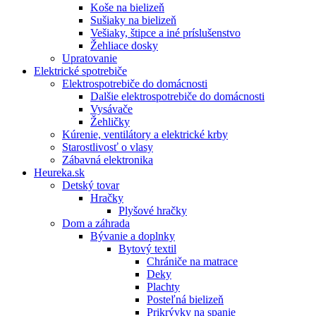
Koše na bielizeň
Sušiaky na bielizeň
Vešiaky, štipce a iné príslušenstvo
Žehliace dosky
Upratovanie
Elektrické spotrebiče
Elektrospotrebiče do domácnosti
Dalšie elektrospotrebiče do domácnosti
Vysávače
Žehličky
Kúrenie, ventilátory a elektrické krby
Starostlivosť o vlasy
Zábavná elektronika
Heureka.sk
Detský tovar
Hračky
Plyšové hračky
Dom a záhrada
Bývanie a doplnky
Bytový textil
Chrániče na matrace
Deky
Plachty
Posteľná bielizeň
Prikrývky na spanie