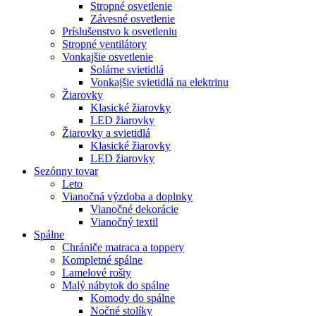
Stropné osvetlenie
Závesné osvetlenie
Príslušenstvo k osvetleniu
Stropné ventilátory
Vonkajšie osvetlenie
Solárne svietidlá
Vonkajšie svietidlá na elektrinu
Žiarovky
Klasické žiarovky
LED žiarovky
Žiarovky a svietidlá
Klasické žiarovky
LED žiarovky
Sezónny tovar
Leto
Vianočná výzdoba a doplnky
Vianočné dekorácie
Vianočný textil
Spálne
Chrániče matraca a toppery
Kompletné spálne
Lamelové rošty
Malý nábytok do spálne
Komody do spálne
Nočné stolíky