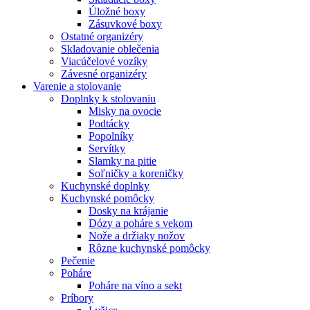
Úložné boxy
Zásuvkové boxy
Ostatné organizéry
Skladovanie oblečenia
Viacúčelové vozíky
Závesné organizéry
Varenie a stolovanie
Doplnky k stolovaniu
Misky na ovocie
Podtácky
Popolníky
Servítky
Slamky na pitie
Soľničky a koreničky
Kuchynské doplnky
Kuchynské pomôcky
Dosky na krájanie
Dózy a poháre s vekom
Nože a držiaky nožov
Rôzne kuchynské pomôcky
Pečenie
Poháre
Poháre na víno a sekt
Príbory