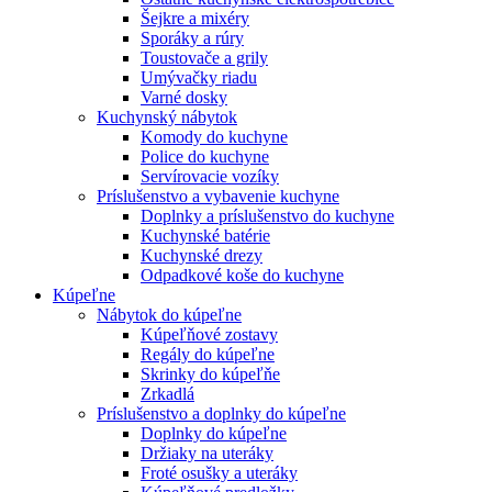
Šejkre a mixéry
Sporáky a rúry
Toustovače a grily
Umývačky riadu
Varné dosky
Kuchynský nábytok
Komody do kuchyne
Police do kuchyne
Servírovacie vozíky
Príslušenstvo a vybavenie kuchyne
Doplnky a príslušenstvo do kuchyne
Kuchynské batérie
Kuchynské drezy
Odpadkové koše do kuchyne
Kúpeľne
Nábytok do kúpeľne
Kúpeľňové zostavy
Regály do kúpeľne
Skrinky do kúpeľňe
Zrkadlá
Príslušenstvo a doplnky do kúpeľne
Doplnky do kúpeľne
Držiaky na uteráky
Froté osušky a uteráky