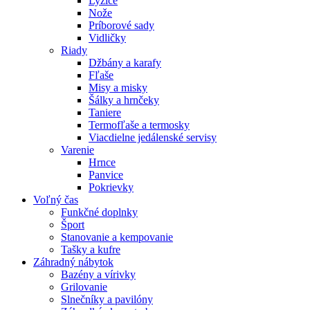
Lyžice
Nože
Príborové sady
Vidličky
Riady
Džbány a karafy
Fľaše
Misy a misky
Šálky a hrnčeky
Taniere
Termofľaše a termosky
Viacdielne jedálenské servisy
Varenie
Hrnce
Panvice
Pokrievky
Voľný čas
Funkčné doplnky
Šport
Stanovanie a kempovanie
Tašky a kufre
Záhradný nábytok
Bazény a vírivky
Grilovanie
Slnečníky a pavilóny