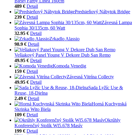
Bielej Farby Linea 160cm
489 €
Detail
Predsieňový Nábytok Bridge
239 €
Detail
Závesná Lampa
Sophia 30/135cm, 60 Watt
32.95 €
Detail
Zrkadlo Alassio
98.9 €
Detail
Vešiakový Panel Young V Dekore Dub San Remo
49.95 €
Detail
Komoda Venedig
159 €
Detail
Závesná Vitrína Collecty
49.95 €
Detail
Sada Lyžíc Use &
Reuse, 18-Dielna
2.49 €
Detail
Horná Kuchynská
Skrinka Wito Biela
109 €
Detail
Okrúhly
Konferenčný Stolík Wl5.678 Masív
199 €
Detail