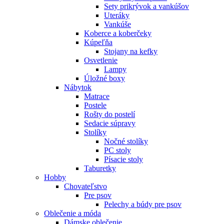
Sety prikrývok a vankúšov
Uteráky
Vankúše
Koberce a koberčeky
Kúpeľňa
Stojany na kefky
Osvetlenie
Lampy
Úložné boxy
Nábytok
Matrace
Postele
Rošty do postelí
Sedacie súpravy
Stolíky
Nočné stolíky
PC stoly
Písacie stoly
Taburetky
Hobby
Chovateľstvo
Pre psov
Pelechy a búdy pre psov
Oblečenie a móda
Dámske oblečenie