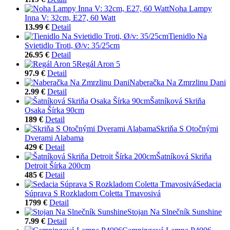
Noha Lampy
Inna V: 32cm, E27, 60 Watt
13.99 €
Detail
Tienidlo Na
Svietidlo Troti, Ø/v: 35/25cm
26.95 €
Detail
Regál Aron 5
97.9 €
Detail
Naberačka Na Zmrzlinu Dani
2.99 €
Detail
Šatníková Skriňa
Osaka Šírka 90cm
189 €
Detail
Skriňa S Otočnými
Dverami Alabama
429 €
Detail
Šatníková Skriňa
Detroit Šírka 200cm
485 €
Detail
Sedacia
Súprava S Rozkladom Coletta Tmavosivá
1799 €
Detail
Stojan Na Slnečník Sunshine
7.99 €
Detail