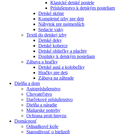
Klasické detské postele
Príslušenstvo k detským posteliam
Detské skrine
Kompletné izby pre deti
Nábytok pre najmenších
Sedacie vaky
Textil do detskej izby
Detské deky
Detské koberce
Detské obliečky a plachty
Doplnky k detským posteliam
Zábava a hračky
Detské autá a kolobežky
Hračky pre deti
Zábava na záhrade
Dielňa a dom
Autopríslušenstvo
Chovateľstvo
Darčekové príslušenstvo
Dielňa a náradie
Maliarske potreby
Ochrana proti hmyzu
Domácnosť
Odpadkové koše
Starostlivosť o bielizeň