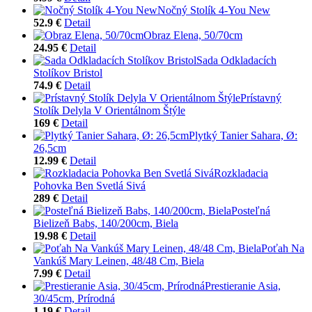
Nočný Stolík 4-You New
52.9 €
Detail
Obraz Elena, 50/70cm
24.95 €
Detail
Sada Odkladacích
Stolíkov Bristol
74.9 €
Detail
Prístavný
Stolík Delyla V Orientálnom Štýle
169 €
Detail
Plytký Tanier Sahara, Ø:
26,5cm
12.99 €
Detail
Rozkladacia
Pohovka Ben Svetlá Sivá
289 €
Detail
Posteľná
Bielizeň Babs, 140/200cm, Biela
19.98 €
Detail
Poťah Na
Vankúš Mary Leinen, 48/48 Cm, Biela
7.99 €
Detail
Prestieranie Asia,
30/45cm, Prírodná
1.19 €
Detail