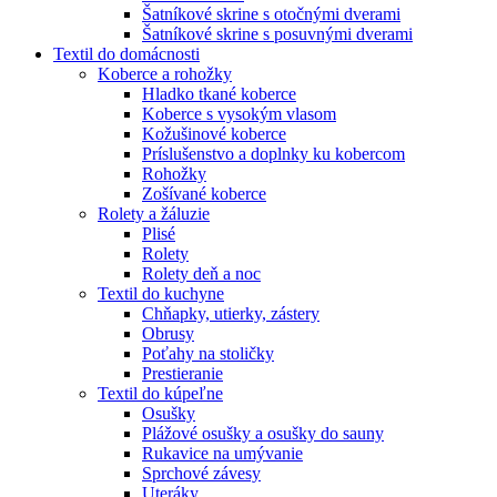
Šatníkové skrine s otočnými dverami
Šatníkové skrine s posuvnými dverami
Textil do domácnosti
Koberce a rohožky
Hladko tkané koberce
Koberce s vysokým vlasom
Kožušinové koberce
Príslušenstvo a doplnky ku kobercom
Rohožky
Zošívané koberce
Rolety a žáluzie
Plisé
Rolety
Rolety deň a noc
Textil do kuchyne
Chňapky, utierky, zástery
Obrusy
Poťahy na stoličky
Prestieranie
Textil do kúpeľne
Osušky
Plážové osušky a osušky do sauny
Rukavice na umývanie
Sprchové závesy
Uteráky