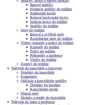
Stoličky, lavice a barové stoličky
Barové stoličky
Hojdacie stoličky do jedálne
Jedálenské kreslá
Rohové kuchynské lavice
Sedacie lavice do jedálne
Stoličky do jedálne
Stoly do jedálne
Barové a zvýšené stoly
Rozložitelné stoly do jedálne
Vitríny, komody a police do jedálne
Komody do jedálne
Police do jedálne
Príborníky a kredence
Vitríny do jedálne
Zostavy do jedálne
Nábytok do kancelárie a pracovne
Doplnky do kancelárie
Kontajnery
Otáčacie a kancelárske stoličky
Doplnky ku kreslám
Kancelárske kreslá
Písacie stoly
Skrinky a regály do kancelárie
Nábytok do šatne a predsiene