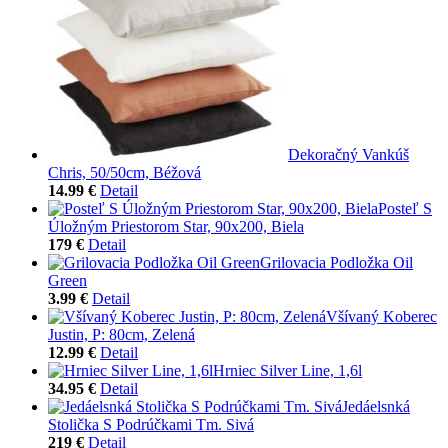
Dekoračný Vankúš
Chris, 50/50cm, Béžová
14.99 €
Detail
Posteľ S
Úložným Priestorom Star, 90x200, Biela
179 €
Detail
Grilovacia Podložka Oil
Green
3.99 €
Detail
Všívaný Koberec
Justin, P: 80cm, Zelená
12.99 €
Detail
Hrniec Silver Line, 1,6l
34.95 €
Detail
Jedáelsnká
Stolička S Podrúčkami Tm. Sivá
219 €
Detail