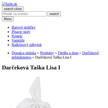
search
close
search
Menu
Barové stoličky
Písacie stoly
Postele
Vankúše
Balkónový nábytok
Domáca stránka
»
Produkty
»
Dielňa a dom
»
Darčekové
príslušenstvo
»
Darčeková Taška Lisa I
Darčeková Taška Lisa I