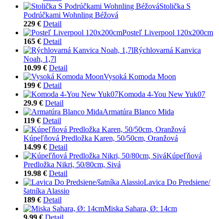
Stolička S
Podrúčkami Wohnling Béžová
229 €
Detail
Posteľ Liverpool 120x200cm
165 €
Detail
Rýchlovarná Kanvica
Noah, 1,7l
10.99 €
Detail
Vysoká Komoda Moon
199 €
Detail
Komoda 4-You New Yuk07
29.9 €
Detail
Armatúra Blanco Mida
119 €
Detail
Kúpeľňová Predložka Karen, 50/50cm, Oranžová
14.99 €
Detail
Kúpeľňová
Predložka Nikri, 50/80cm, Sivá
19.98 €
Detail
Lavica Do Predsiene/
šatníka Alassio
189 €
Detail
Miska Sahara, Ø: 14cm
9.99 €
Detail