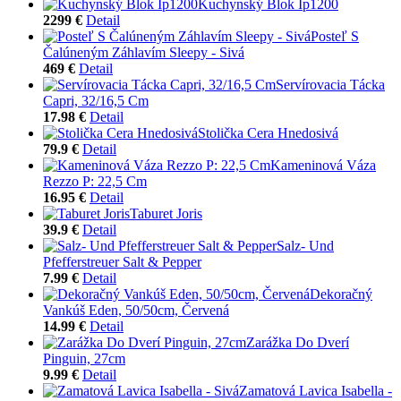
Kuchynský Blok Ip1200
2299 €
Detail
Posteľ S
Čalúneným Záhlavím Sleepy - Sivá
469 €
Detail
Servírovacia Tácka
Capri, 32/16,5 Cm
17.98 €
Detail
Stolička Cera Hnedosivá
79.9 €
Detail
Kameninová Váza
Rezzo P: 22,5 Cm
16.95 €
Detail
Taburet Joris
39.9 €
Detail
Salz- Und
Pfefferstreuer Salt & Pepper
7.99 €
Detail
Dekoračný
Vankúš Eden, 50/50cm, Červená
14.99 €
Detail
Zarážka Do Dverí
Pinguin, 27cm
9.99 €
Detail
Zamatová Lavica Isabella -