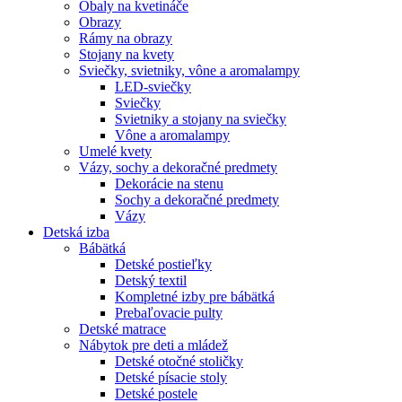
Obaly na kvetináče
Obrazy
Rámy na obrazy
Stojany na kvety
Sviečky, svietniky, vône a aromalampy
LED-sviečky
Sviečky
Svietniky a stojany na sviečky
Vône a aromalampy
Umelé kvety
Vázy, sochy a dekoračné predmety
Dekorácie na stenu
Sochy a dekoračné predmety
Vázy
Detská izba
Bábätká
Detské postieľky
Detský textil
Kompletné izby pre bábätká
Prebaľovacie pulty
Detské matrace
Nábytok pre deti a mládež
Detské otočné stoličky
Detské písacie stoly
Detské postele