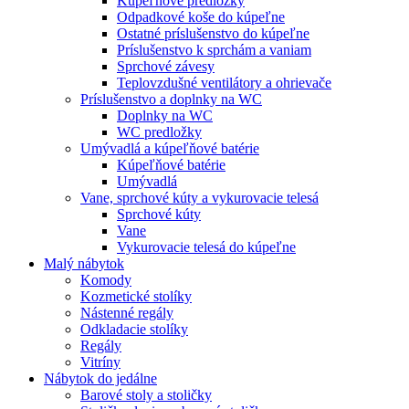
Kúpeľňové predložky
Odpadkové koše do kúpeľne
Ostatné príslušenstvo do kúpeľne
Príslušenstvo k sprchám a vaniam
Sprchové závesy
Teplovzdušné ventilátory a ohrievače
Príslušenstvo a doplnky na WC
Doplnky na WC
WC predložky
Umývadlá a kúpeľňové batérie
Kúpeľňové batérie
Umývadlá
Vane, sprchové kúty a vykurovacie telesá
Sprchové kúty
Vane
Vykurovacie telesá do kúpeľne
Malý nábytok
Komody
Kozmetické stolíky
Nástenné regály
Odkladacie stolíky
Regály
Vitríny
Nábytok do jedálne
Barové stoly a stoličky