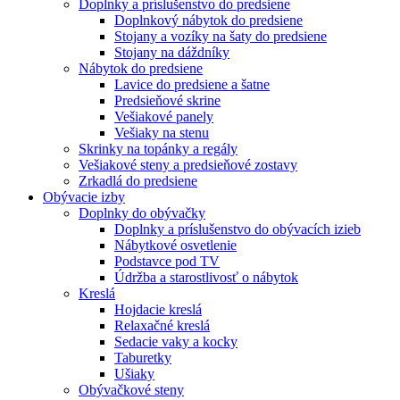
Doplnky a príslušenstvo do predsiene
Doplnkový nábytok do predsiene
Stojany a vozíky na šaty do predsiene
Stojany na dáždníky
Nábytok do predsiene
Lavice do predsiene a šatne
Predsieňové skrine
Vešiakové panely
Vešiaky na stenu
Skrinky na topánky a regály
Vešiakové steny a predsieňové zostavy
Zrkadlá do predsiene
Obývacie izby
Doplnky do obývačky
Doplnky a príslušenstvo do obývacích izieb
Nábytkové osvetlenie
Podstavce pod TV
Údržba a starostlivosť o nábytok
Kreslá
Hojdacie kreslá
Relaxačné kreslá
Sedacie vaky a kocky
Taburetky
Ušiaky
Obývačkové steny