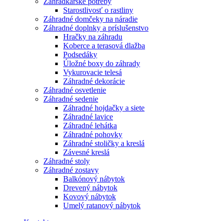
Záhradkárske potreby
Starostlivosť o rastliny
Záhradné domčeky na náradie
Záhradné doplnky a príslušenstvo
Hračky na záhradu
Koberce a terasová dlažba
Podsedáky
Úložné boxy do záhrady
Vykurovacie telesá
Záhradné dekorácie
Záhradné osvetlenie
Záhradné sedenie
Záhradné hojdačky a siete
Záhradné lavice
Záhradné lehátka
Záhradné pohovky
Záhradné stoličky a kreslá
Závesné kreslá
Záhradné stoly
Záhradné zostavy
Balkónový nábytok
Drevený nábytok
Kovový nábytok
Umelý ratanový nábytok