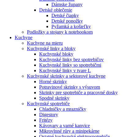
Dámske župany
Detské oblečenie
Detské čiapky
Detské ponožky
Pyžamká a košieľky
Podložky a stojany k notebookom
Kuchyne
Kuchyne na mieru
Kuchynské linky a bloky
Kuchynské bloky
Kuchynské linky bez spotrebičov
Kuchynské linky so spotrebičmi
Kuchynské linky v tvare L
Kuchynské skrinky a sektorové kuchyne
Horné skrinky
Potravinové skrinky s výsuvom
Skrinky pre spotrebiče a pracovné dosky
Spodné skrinky
Kuchynské spotrebiče
Chladničky a mrazničky
Digestory
Fritézy
Kávovary a varné kanvice
Mikrovlnné rúry a minipekárne
Ostatné kuchynské elektrospotrebiče