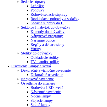
Sedacie súpravy
Leňošky
Pohovky
Rohové sedacie súpravy
Rozkladacie pohovky a sedačky
Sedacie súpravy do U
Sektorový nábytok do obývačky
Komody do obývačky
Nábytkové programy
Nástenné police
Regály a deliace steny
Vitríny
Stolíky do obývačky
Odkladacie stolíky
TV a audio stolíky
Osvetlenie, lampy a svetlá
Dekoračné a vianočné osvetlenie
Dekoračné osvetlenie
Nábytkové osvetlenie
Osvetlenie do interiéru
Bodové a LED svetlá
Nástenné osvetlenie
Nočné lampy
Stojacie lampy
Stolné lampy