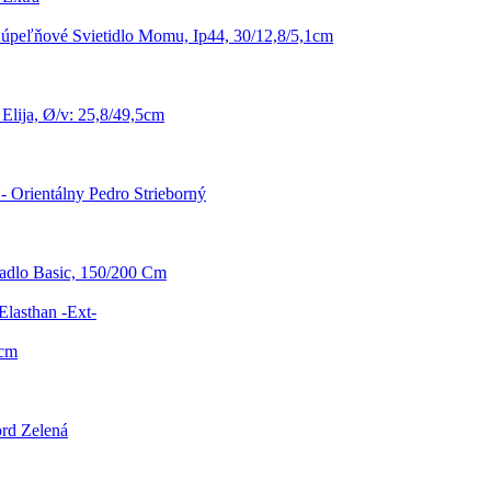
úpeľňové Svietidlo Momu, Ip44, 30/12,8/5,1cm
Elija, Ø/v: 25,8/49,5cm
 - Orientálny Pedro Strieborný
radlo Basic, 150/200 Cm
Elasthan -Ext-
4cm
rd Zelená