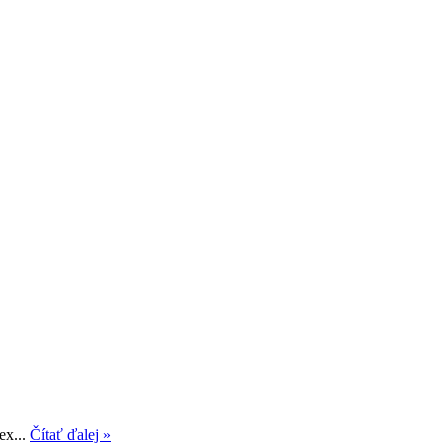
ex...
Čítať ďalej »