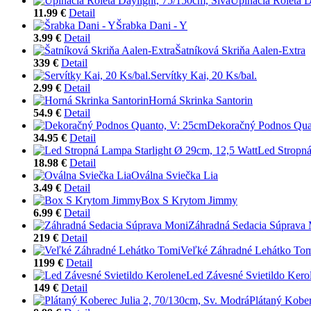
Upínacia Roleta D
11.99 €
Detail
Šrabka Dani - Y
3.99 €
Detail
Šatníková Skriňa Aalen-Extra
339 €
Detail
Servítky Kai, 20 Ks/bal.
2.99 €
Detail
Horná Skrinka Santorin
54.9 €
Detail
Dekoračný Podnos Qua
34.95 €
Detail
Led Stropná
18.98 €
Detail
Oválna Sviečka Lia
3.49 €
Detail
Box S Krytom Jimmy
6.99 €
Detail
Záhradná Sedacia Súprava
219 €
Detail
Veľké Záhradné Lehátko To
1199 €
Detail
Led Závesné Svietildo Kero
149 €
Detail
Plátaný Kober