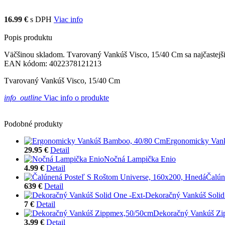
16.99 €
s DPH
Viac info
Popis produktu
Väčšinou skladom. Tvarovaný Vankúš Visco, 15/40 Cm sa najčastejšie 
EAN kódom: 4022378121213
Tvarovaný Vankúš Visco, 15/40 Cm
info_outline
Viac info o produkte
Podobné produkty
Ergonomicky Van
29.95 €
Detail
Nočná Lampička Enio
4.99 €
Detail
Čalún
639 €
Detail
Dekoračný Vankúš Solid
7 €
Detail
Dekoračný Vankúš Z
3.99 €
Detail