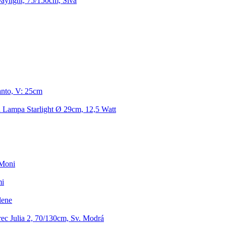
aylight, 75/150cm, Sivá
nto, V: 25cm
 Lampa Starlight Ø 29cm, 12,5 Watt
 Moni
mi
lene
ec Julia 2, 70/130cm, Sv. Modrá