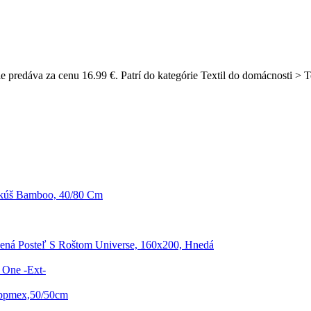
predáva za cenu 16.99 €. Patrí do kategórie Textil do domácnosti > Te
kúš Bamboo, 40/80 Cm
ená Posteľ S Roštom Universe, 160x200, Hnedá
 One -Ext-
ippmex,50/50cm