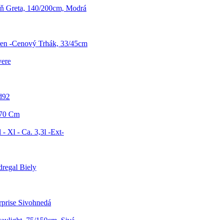
eň Greta, 140/200cm, Modrá
ren -Cenový Trhák, 33/45cm
vere
d92
 70 Cm
- Xl - Ca. 3,3l -Ext-
regal Biely
rprise Sivohnedá