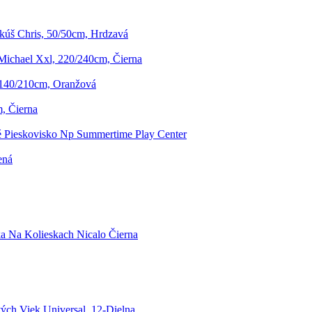
úš Chris, 50/50cm, Hrdzavá
ichael Xxl, 220/240cm, Čierna
 140/210cm, Oranžová
, Čierna
 Pieskovisko Np Summertime Play Center
ená
ka Na Kolieskach Nicalo Čierna
ých Viek Universal, 12-Dielna