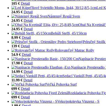
105 €
Detail
Led K
24.95 €
Detail
Nástenný Regál Sven
24.95 €
Detail
Obal Na Kvetináč 
24.95 €
Detail
Behúň Steffi, 45/150cm
8.99 €
Detail
Príručný Stolík
139 €
Detail
Rolovateľný Matrac Rolly
54.9 €
Detail
Napínacie Prestie
17.98 €
Detail
Napínacie Prestieradlo 
14.99 €
Detail
Sedací Vankúš Petti, 45/45/
11.99 €
Detail
Veľká Pohovka Surf
699 €
Detail
Rozkladacia Pohovka Fjo
699 €
Detail
Veko/pokrievka Vinzenz - S
1.99 €
Detail