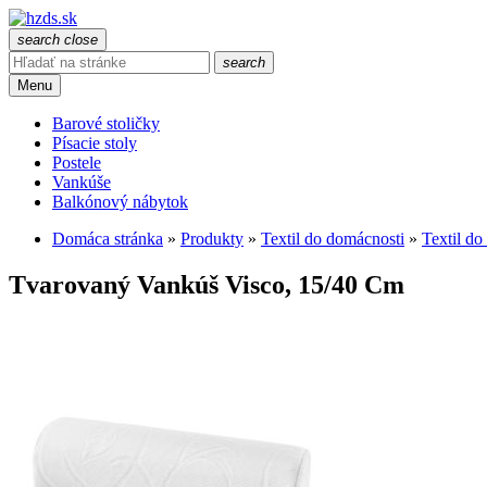
search
close
search
Menu
Barové stoličky
Písacie stoly
Postele
Vankúše
Balkónový nábytok
Domáca stránka
»
Produkty
»
Textil do domácnosti
»
Textil do
Tvarovaný Vankúš Visco, 15/40 Cm