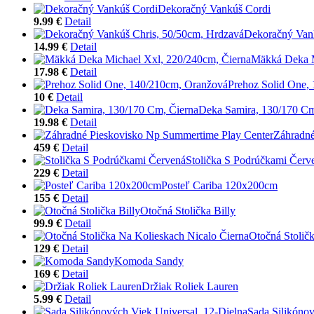
Dekoračný Vankúš Cordi
9.99 €
Detail
Dekoračný Vank
14.99 €
Detail
Mäkká Deka M
17.98 €
Detail
Prehoz Solid One,
10 €
Detail
Deka Samira, 130/170 Cm
19.98 €
Detail
Záhradné
459 €
Detail
Stolička S Podrúčkami Červ
229 €
Detail
Posteľ Cariba 120x200cm
155 €
Detail
Otočná Stolička Billy
99.9 €
Detail
Otočná Stolič
129 €
Detail
Komoda Sandy
169 €
Detail
Držiak Roliek Lauren
5.99 €
Detail
Sada Silikónov