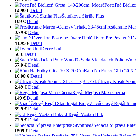
Posteľná Bieliz
14.99 €
Detail
Šatníková Skriňa Plus
199 €
Detail
Prestieranie Ma
0.79 €
Detail
Tlmič Dverí Pre Posuvné D
41.95 €
Detail
Dvere Unit
50 €
Detail
Sada Vkladacích Políc Wnn
57.9 €
Detail
Rám Na Fotky Gitta 50 X
16.98 €
Detail
Úložný Košík Seoul 
2.49 €
Detail
Regál Megosa Maxi Čierna
149 €
Detail
Viacúčelový Regál Stand
69.9 €
Detail
Cd Regál Vostan Buk
72.9 €
Detail
Sedacia Súprava Ente
1599 €
Detail