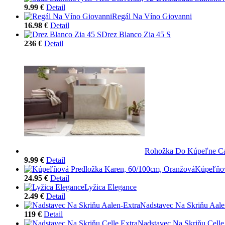
9.99 €
Detail
Regál Na Víno Giovanni
16.98 €
Detail
Drez Blanco Zia 45 S
236 €
Detail
Rohožka Do Kúpeľne Ca
9.99 €
Detail
Kúpeľňov
24.95 €
Detail
Lyžica Elegance
2.49 €
Detail
Nadstavec Na Skriňu Aale
119 €
Detail
Nadstavec Na Skriňu Celle