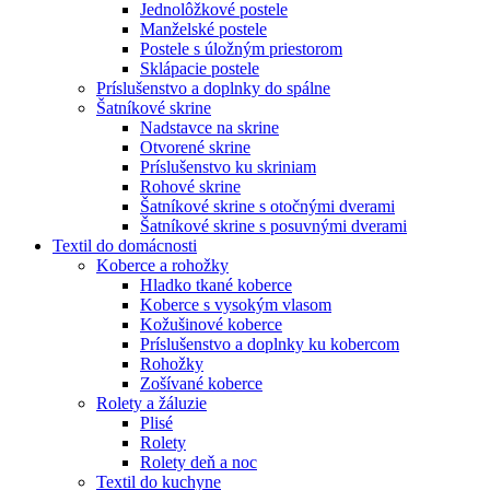
Jednolôžkové postele
Manželské postele
Postele s úložným priestorom
Sklápacie postele
Príslušenstvo a doplnky do spálne
Šatníkové skrine
Nadstavce na skrine
Otvorené skrine
Príslušenstvo ku skriniam
Rohové skrine
Šatníkové skrine s otočnými dverami
Šatníkové skrine s posuvnými dverami
Textil do domácnosti
Koberce a rohožky
Hladko tkané koberce
Koberce s vysokým vlasom
Kožušinové koberce
Príslušenstvo a doplnky ku kobercom
Rohožky
Zošívané koberce
Rolety a žáluzie
Plisé
Rolety
Rolety deň a noc
Textil do kuchyne