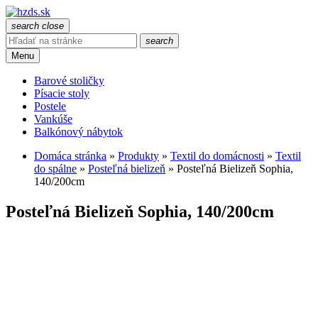
search
close
search
Menu
Barové stoličky
Písacie stoly
Postele
Vankúše
Balkónový nábytok
Domáca stránka
»
Produkty
»
Textil do domácnosti
»
Textil
do spálne
»
Posteľná bielizeň
»
Posteľná Bielizeň Sophia,
140/200cm
Posteľná Bielizeň Sophia, 140/200cm