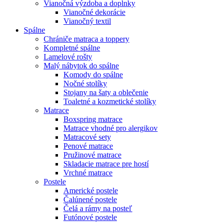
Vianočná výzdoba a doplnky
Vianočné dekorácie
Vianočný textil
Spálne
Chrániče matraca a toppery
Kompletné spálne
Lamelové rošty
Malý nábytok do spálne
Komody do spálne
Nočné stolíky
Stojany na šaty a oblečenie
Toaletné a kozmetické stolíky
Matrace
Boxspring matrace
Matrace vhodné pro alergikov
Matracové sety
Penové matrace
Pružinové matrace
Skladacie matrace pre hostí
Vrchné matrace
Postele
Americké postele
Čalúnené postele
Čelá a rámy na posteľ
Futónové postele