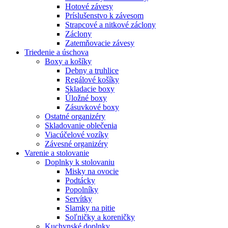
Hotové závesy
Príslušenstvo k závesom
Strapcové a nitkové záclony
Záclony
Zatemňovacie závesy
Triedenie a úschova
Boxy a košíky
Debny a truhlice
Regálové košíky
Skladacie boxy
Úložné boxy
Zásuvkové boxy
Ostatné organizéry
Skladovanie oblečenia
Viacúčelové vozíky
Závesné organizéry
Varenie a stolovanie
Doplnky k stolovaniu
Misky na ovocie
Podtácky
Popolníky
Servítky
Slamky na pitie
Soľničky a koreničky
Kuchynské doplnky