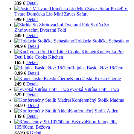
339 €
Detail
Posteľ V
Tvare Domčeka Lio Mini Záves Safari
699 €
Detail
Skriňa So
Zhrňovacími Dverami Fold
449 €
Detail
Hojdacia Stolička Sebastiano
99.9 €
Detail
Kuchynka Pre
Deti Little Cooks Kitchen
165 €
Detail
Rajnica Basic, Ø/v: 16/7cm
8.99 €
Detail
Kancelárske Kreslo Čierne
249 €
Detail
Vysoká Vitrína Loft - Two
529 €
Detail
Konferenčný Stolík Madras
84.9 €
Detail
Konferenčný Stolík Aiden
149 €
Detail
Rúno Jenny, 90-
105/60cm, Béžová
37.95 €
Detail