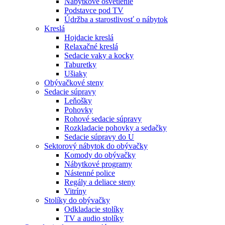
Nábytkové osvetlenie
Podstavce pod TV
Údržba a starostlivosť o nábytok
Kreslá
Hojdacie kreslá
Relaxačné kreslá
Sedacie vaky a kocky
Taburetky
Ušiaky
Obývačkové steny
Sedacie súpravy
Leňošky
Pohovky
Rohové sedacie súpravy
Rozkladacie pohovky a sedačky
Sedacie súpravy do U
Sektorový nábytok do obývačky
Komody do obývačky
Nábytkové programy
Nástenné police
Regály a deliace steny
Vitríny
Stolíky do obývačky
Odkladacie stolíky
TV a audio stolíky