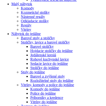
Malý nábytok
Komody
Kozmetické stolíky
Nástenné regály
Odkladacie stolíky
Regály
Vitríny
Nábytok do jedálne
Barové stoly a stoličky
Stoličky, lavice a barové stoličky
Barové stoličky
Hojdacie stoličky do jedálne
Jedálenské kreslá
Rohové kuchynské lavice
Sedacie lavice do jedálne
Stoličky do jedálne
Stoly do jedálne
Barové a zvýšené stoly
Rozložitelné stoly do jedálne
Vitríny, komody a police do jedálne
Komody do jedálne
Police do jedálne
Príborníky a kredence
Vitríny do jedálne