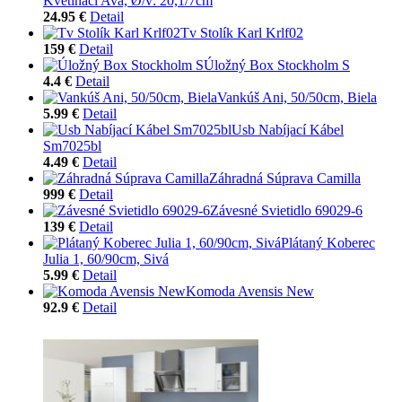
Kvetináči Ava, Ø/v: 20,1/7cm
24.95 €
Detail
Tv Stolík Karl Krlf02
159 €
Detail
Úložný Box Stockholm S
4.4 €
Detail
Vankúš Ani, 50/50cm, Biela
5.99 €
Detail
Usb Nabíjací Kábel
Sm7025bl
4.49 €
Detail
Záhradná Súprava Camilla
999 €
Detail
Závesné Svietidlo 69029-6
139 €
Detail
Plátaný Koberec
Julia 1, 60/90cm, Sivá
5.99 €
Detail
Komoda Avensis New
92.9 €
Detail