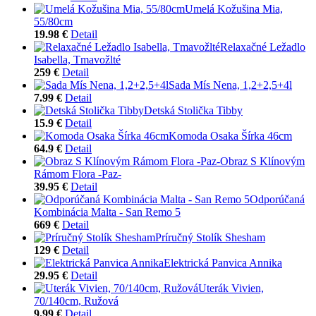
Umelá Kožušina Mia,
55/80cm
19.98 €
Detail
Relaxačné Ležadlo
Isabella, Tmavožlté
259 €
Detail
Sada Mís Nena, 1,2+2,5+4l
7.99 €
Detail
Detská Stolička Tibby
15.9 €
Detail
Komoda Osaka Šírka 46cm
64.9 €
Detail
Obraz S Klínovým
Rámom Flora -Paz-
39.95 €
Detail
Odporúčaná
Kombinácia Malta - San Remo 5
669 €
Detail
Príručný Stolík Shesham
129 €
Detail
Elektrická Panvica Annika
29.95 €
Detail
Uterák Vivien,
70/140cm, Ružová
9.99 €
Detail