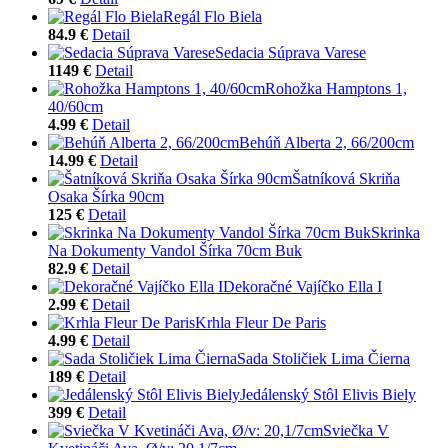
Regál Flo Biela
84.9 €
Detail
Sedacia Súprava Varese
1149 €
Detail
Rohožka Hamptons 1,
40/60cm
4.99 €
Detail
Behúň Alberta 2, 66/200cm
14.99 €
Detail
Šatníková Skriňa
Osaka Šírka 90cm
125 €
Detail
Skrinka
Na Dokumenty Vandol Šírka 70cm Buk
82.9 €
Detail
Dekoračné Vajíčko Ella I
2.99 €
Detail
Krhla Fleur De Paris
4.99 €
Detail
Sada Stoličiek Lima Čierna
189 €
Detail
Jedálenský Stôl Elivis Biely
399 €
Detail
Sviečka V