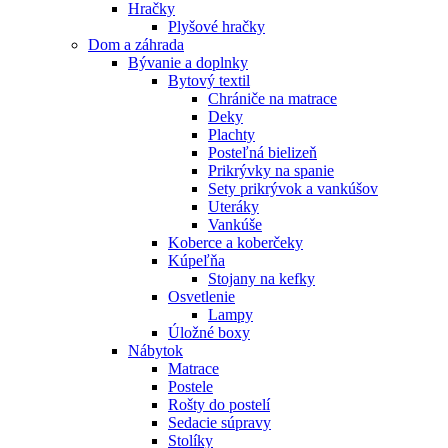
Hračky
Plyšové hračky
Dom a záhrada
Bývanie a doplnky
Bytový textil
Chrániče na matrace
Deky
Plachty
Posteľná bielizeň
Prikrývky na spanie
Sety prikrývok a vankúšov
Uteráky
Vankúše
Koberce a koberčeky
Kúpeľňa
Stojany na kefky
Osvetlenie
Lampy
Úložné boxy
Nábytok
Matrace
Postele
Rošty do postelí
Sedacie súpravy
Stolíky