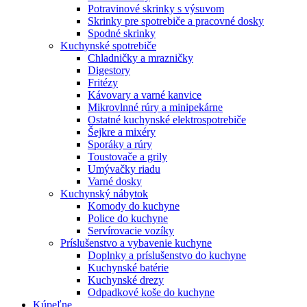
Potravinové skrinky s výsuvom
Skrinky pre spotrebiče a pracovné dosky
Spodné skrinky
Kuchynské spotrebiče
Chladničky a mrazničky
Digestory
Fritézy
Kávovary a varné kanvice
Mikrovlnné rúry a minipekárne
Ostatné kuchynské elektrospotrebiče
Šejkre a mixéry
Sporáky a rúry
Toustovače a grily
Umývačky riadu
Varné dosky
Kuchynský nábytok
Komody do kuchyne
Police do kuchyne
Servírovacie vozíky
Príslušenstvo a vybavenie kuchyne
Doplnky a príslušenstvo do kuchyne
Kuchynské batérie
Kuchynské drezy
Odpadkové koše do kuchyne
Kúpeľne