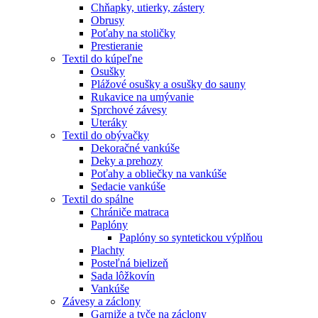
Chňapky, utierky, zástery
Obrusy
Poťahy na stoličky
Prestieranie
Textil do kúpeľne
Osušky
Plážové osušky a osušky do sauny
Rukavice na umývanie
Sprchové závesy
Uteráky
Textil do obývačky
Dekoračné vankúše
Deky a prehozy
Poťahy a obliečky na vankúše
Sedacie vankúše
Textil do spálne
Chrániče matraca
Paplóny
Paplóny so syntetickou výplňou
Plachty
Posteľná bielizeň
Sada lôžkovín
Vankúše
Závesy a záclony
Garniže a tyče na záclony