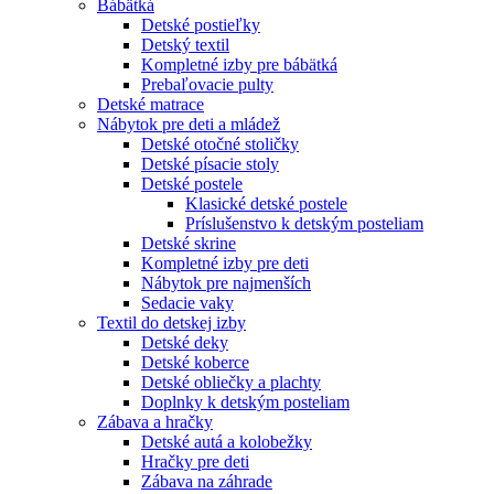
Bábätká
Detské postieľky
Detský textil
Kompletné izby pre bábätká
Prebaľovacie pulty
Detské matrace
Nábytok pre deti a mládež
Detské otočné stoličky
Detské písacie stoly
Detské postele
Klasické detské postele
Príslušenstvo k detským posteliam
Detské skrine
Kompletné izby pre deti
Nábytok pre najmenších
Sedacie vaky
Textil do detskej izby
Detské deky
Detské koberce
Detské obliečky a plachty
Doplnky k detským posteliam
Zábava a hračky
Detské autá a kolobežky
Hračky pre deti
Zábava na záhrade