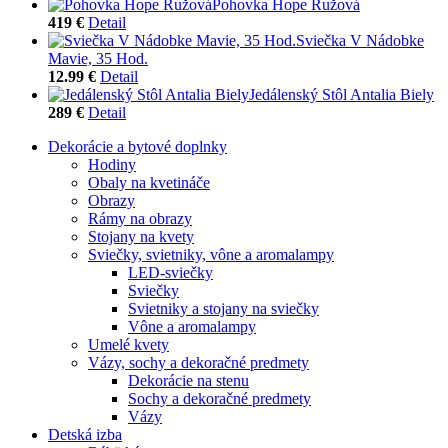
Pohovka Hope Ružová
419 €
Detail
Sviečka V Nádobke
Mavie, 35 Hod.
12.99 €
Detail
Jedálenský Stôl Antalia Biely
289 €
Detail
Dekorácie a bytové doplnky
Hodiny
Obaly na kvetináče
Obrazy
Rámy na obrazy
Stojany na kvety
Sviečky, svietniky, vône a aromalampy
LED-sviečky
Sviečky
Svietniky a stojany na sviečky
Vône a aromalampy
Umelé kvety
Vázy, sochy a dekoračné predmety
Dekorácie na stenu
Sochy a dekoračné predmety
Vázy
Detská izba