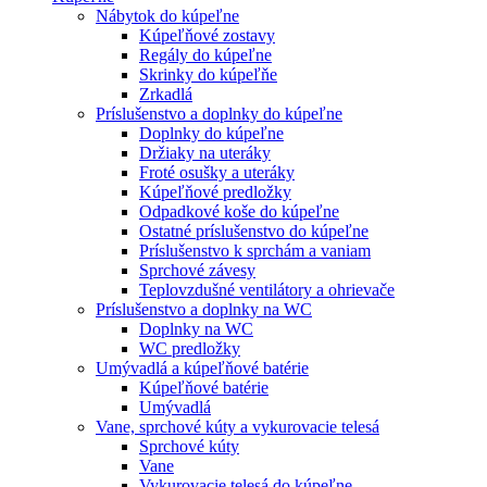
Nábytok do kúpeľne
Kúpeľňové zostavy
Regály do kúpeľne
Skrinky do kúpeľňe
Zrkadlá
Príslušenstvo a doplnky do kúpeľne
Doplnky do kúpeľne
Držiaky na uteráky
Froté osušky a uteráky
Kúpeľňové predložky
Odpadkové koše do kúpeľne
Ostatné príslušenstvo do kúpeľne
Príslušenstvo k sprchám a vaniam
Sprchové závesy
Teplovzdušné ventilátory a ohrievače
Príslušenstvo a doplnky na WC
Doplnky na WC
WC predložky
Umývadlá a kúpeľňové batérie
Kúpeľňové batérie
Umývadlá
Vane, sprchové kúty a vykurovacie telesá
Sprchové kúty
Vane
Vykurovacie telesá do kúpeľne