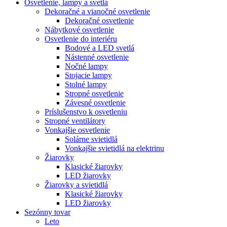
Osvetlenie, lampy a svetlá
Dekoračné a vianočné osvetlenie
Dekoračné osvetlenie
Nábytkové osvetlenie
Osvetlenie do interiéru
Bodové a LED svetlá
Nástenné osvetlenie
Nočné lampy
Stojacie lampy
Stolné lampy
Stropné osvetlenie
Závesné osvetlenie
Príslušenstvo k osvetleniu
Stropné ventilátory
Vonkajšie osvetlenie
Solárne svietidlá
Vonkajšie svietidlá na elektrinu
Žiarovky
Klasické žiarovky
LED žiarovky
Žiarovky a svietidlá
Klasické žiarovky
LED žiarovky
Sezónny tovar
Leto