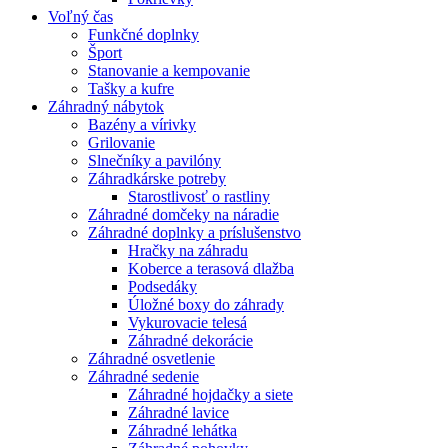
Voľný čas
Funkčné doplnky
Šport
Stanovanie a kempovanie
Tašky a kufre
Záhradný nábytok
Bazény a vírivky
Grilovanie
Slnečníky a pavilóny
Záhradkárske potreby
Starostlivosť o rastliny
Záhradné domčeky na náradie
Záhradné doplnky a príslušenstvo
Hračky na záhradu
Koberce a terasová dlažba
Podsedáky
Úložné boxy do záhrady
Vykurovacie telesá
Záhradné dekorácie
Záhradné osvetlenie
Záhradné sedenie
Záhradné hojdačky a siete
Záhradné lavice
Záhradné lehátka