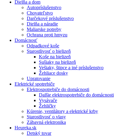
Dielňa a dom
Autopríslušenstvo
Chovateľstvo
Darčekové príslušenstvo
Dielňa a náradie
Maliarske potreby
Ochrana proti hmyzu
Domácnosť
Odpadkové koše
Starostlivosť o bielizeň
Koše na bielizeň
Sušiaky na bielizeň
Vešiaky, štipce a iné príslušenstvo
Žehliace dosky
Upratovanie
Elektrické spotrebiče
Elektrospotrebiče do domácnosti
Dalšie elektrospotrebiče do domácnosti
Vysávače
Žehličky
Kúrenie, ventilátory a elektrické krby
Starostlivosť o vlasy
Zábavná elektronika
Heureka.sk
Detský tovar