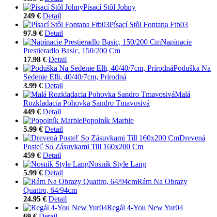
Písací Stôl Johny
249 €
Detail
Písací Stôl Fontana Ftb03
97.9 €
Detail
Napínacie
Prestieradlo Basic, 150/200 Cm
17.98 €
Detail
Poduška Na
Sedenie Elli, 40/40/7cm, Prírodná
3.99 €
Detail
Malá
Rozkladacia Pohovka Sandro Tmavosivá
449 €
Detail
Popolník Marble
5.99 €
Detail
Drevená
Posteľ So Zásuvkami Till 160x200 Cm
459 €
Detail
Nosník Style Lang
5.99 €
Detail
Rám Na Obrazy
Quattro, 64/94cm
24.95 €
Detail
Regál 4-You New Yur04
69 €
Detail