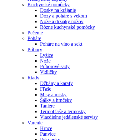
Kuchynské pomôcky
Dosky na krájanie
Dózy a poháre s vekom
Nože a držiaky nožov
Rôzne kuchynské pomôcky
Pečenie
Poháre
Poháre na víno a sekt
Príbory
Lyžice
Nože
Príborové sady
Vidličky
Riady
Džbány a karafy
Fľaše
Misy a misky
Šálky a hrnčeky
Taniere
Termofľaše a termosky
Viacdielne jedálenské servisy
Varenie
Hrnce
Panvice
Pokrievky