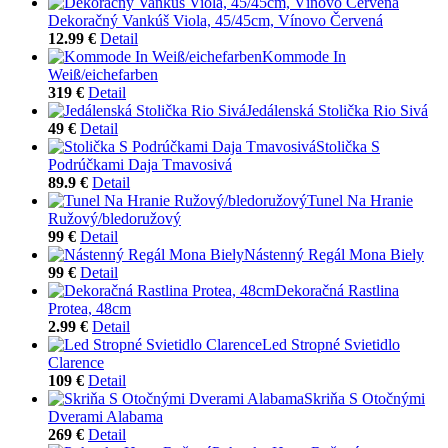
Dekoračný Vankúš Viola, 45/45cm, Vínovo Červená
12.99 €
Detail
Kommode In
Weiß/eichefarben
319 €
Detail
Jedálenská Stolička Rio Sivá
49 €
Detail
Stolička S
Podrúčkami Daja Tmavosivá
89.9 €
Detail
Tunel Na Hranie
Ružový/bledoružový
99 €
Detail
Nástenný Regál Mona Biely
99 €
Detail
Dekoračná Rastlina
Protea, 48cm
2.99 €
Detail
Led Stropné Svietidlo
Clarence
109 €
Detail
Skriňa S Otočnými
Dverami Alabama
269 €
Detail