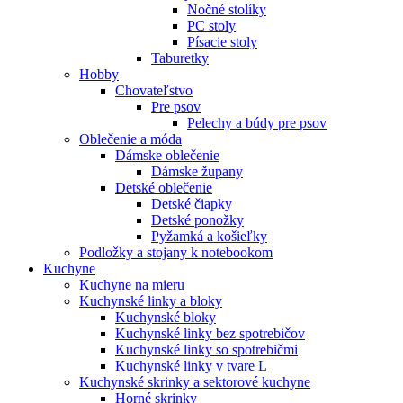
Nočné stolíky
PC stoly
Písacie stoly
Taburetky
Hobby
Chovateľstvo
Pre psov
Pelechy a búdy pre psov
Oblečenie a móda
Dámske oblečenie
Dámske župany
Detské oblečenie
Detské čiapky
Detské ponožky
Pyžamká a košieľky
Podložky a stojany k notebookom
Kuchyne
Kuchyne na mieru
Kuchynské linky a bloky
Kuchynské bloky
Kuchynské linky bez spotrebičov
Kuchynské linky so spotrebičmi
Kuchynské linky v tvare L
Kuchynské skrinky a sektorové kuchyne
Horné skrinky