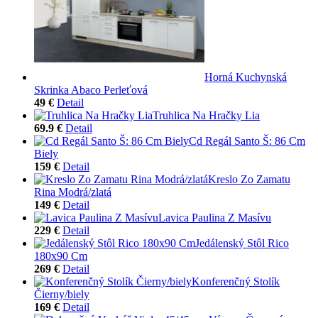
Horná Kuchynská
Skrinka Abaco Perleťová
49 €
Detail
Truhlica Na Hračky Lia
69.9 €
Detail
Cd Regál Santo Š: 86 Cm
Biely
159 €
Detail
Kreslo Zo Zamatu
Rina Modrá/zlatá
149 €
Detail
Lavica Paulina Z Masívu
229 €
Detail
Jedálenský Stôl Rico
180x90 Cm
269 €
Detail
Konferenčný Stolík
Čierny/biely
169 €
Detail