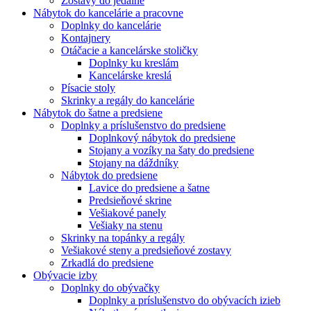
Zostavy do jedálne
Nábytok do kancelárie a pracovne
Doplnky do kancelárie
Kontajnery
Otáčacie a kancelárske stoličky
Doplnky ku kreslám
Kancelárske kreslá
Písacie stoly
Skrinky a regály do kancelárie
Nábytok do šatne a predsiene
Doplnky a príslušenstvo do predsiene
Doplnkový nábytok do predsiene
Stojany a vozíky na šaty do predsiene
Stojany na dáždníky
Nábytok do predsiene
Lavice do predsiene a šatne
Predsieňové skrine
Vešiakové panely
Vešiaky na stenu
Skrinky na topánky a regály
Vešiakové steny a predsieňové zostavy
Zrkadlá do predsiene
Obývacie izby
Doplnky do obývačky
Doplnky a príslušenstvo do obývacích izieb