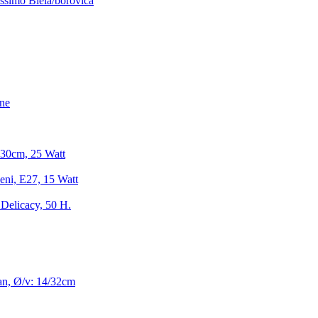
simo Biela/borovica
ine
 30cm, 25 Watt
eni, E27, 15 Watt
 Delicacy, 50 H.
an, Ø/v: 14/32cm