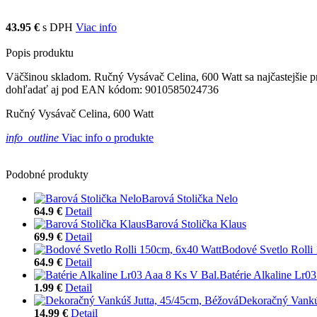
43.95 €
s DPH
Viac info
Popis produktu
Väčšinou skladom. Ručný Vysávač Celina, 600 Watt sa najčastejšie pre
dohľadať aj pod EAN kódom: 9010585024736
Ručný Vysávač Celina, 600 Watt
info_outline
Viac info o produkte
Podobné produkty
Barová Stolička Nelo
64.9 €
Detail
Barová Stolička Klaus
69.9 €
Detail
Bodové Svetlo Rolli
64.9 €
Detail
Batérie Alkaline Lr0
1.99 €
Detail
Dekoračný Vankú
14.99 €
Detail