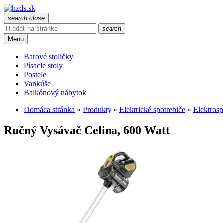
search
close
search
Menu
Barové stoličky
Písacie stoly
Postele
Vankúše
Balkónový nábytok
Domáca stránka
»
Produkty
»
Elektrické spotrebiče
»
Elektrosp
Ručný Vysávač Celina, 600 Watt