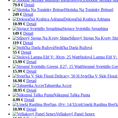
Spodná Skrinka Mas
79.9 €
Detail
Skrinka Na Topánky Brüssel
249 €
Detail
Dekoračná Krabica Adriana
10.99 €
Detail
Stojace Svietidlo Seraphina
149 €
Detail
Stĺpový Stojan Na Kvety Sh
119 €
Detail
Stolička Darla Ružová
55 €
Detail
Stolová Lampa Elif V:
13.99 €
Detail
Stropné Svietidlo Gre
15.99 €
Detail
Sviečka V Skle Floral
16.98 €
Detail
Taburetka Accre
38.95 €
Detail
Nákupná Taška Punta
4.99 €
Detail
Umelá Rastlina Brečt
10.99 €
Detail
Vešiakový Panel Senex