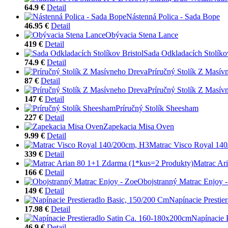
64.9 €
Detail
Nástenná Polica - Sada Bope
46.95 €
Detail
Obývacia Stena Lance
419 €
Detail
Sada Odkladacích Stolíkov
74.9 €
Detail
Príručný Stolík Z Masív
87 €
Detail
Príručný Stolík Z Masív
147 €
Detail
Príručný Stolík Sheesham
227 €
Detail
Zapekacia Misa Oven
9.99 €
Detail
Matrac Visco Royal 14
339 €
Detail
Matrac Ar
166 €
Detail
Obojstranný Matrac Enjoy 
149 €
Detail
Napínacie Prestie
17.98 €
Detail
Napínacie 
46.9 €
Detail