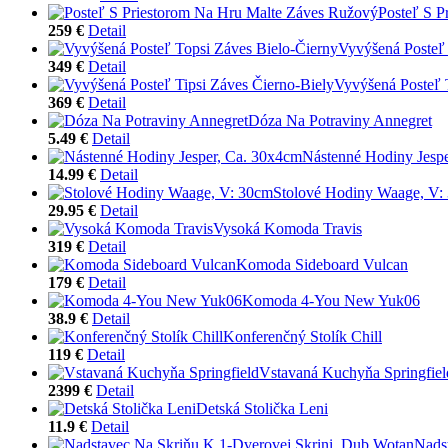
Posteľ S P
259 €
Detail
Vyvýšená Posteľ 
349 €
Detail
Vyvýšená Posteľ 
369 €
Detail
Dóza Na Potraviny Annegret
5.49 €
Detail
Nástenné Hodiny Jesp
14.99 €
Detail
Stolové Hodiny Waage, V:
29.95 €
Detail
Vysoká Komoda Travis
319 €
Detail
Komoda Sideboard Vulcan
179 €
Detail
Komoda 4-You New Yuk06
38.9 €
Detail
Konferenčný Stolík Chill
119 €
Detail
Vstavaná Kuchyňa Springfiel
2399 €
Detail
Detská Stolička Leni
11.9 €
Detail
Nads