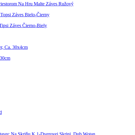
riestorom Na Hru Malte Záves Ružový
Topsi Záves Bielo-Čierny
Tipsi Záves Čierno-Biely
er, Ca. 30x4cm
 30cm
d
tavec Na Skriňu K 1-Dverovej Skrini, Dub Wotan