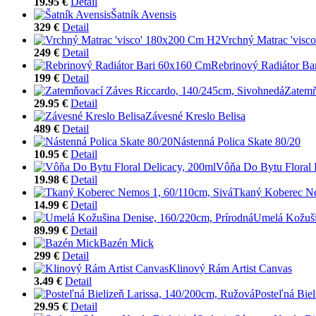
19.95 €
Detail
Šatník Avensis
329 €
Detail
Vrchný Matrac 'vis
249 €
Detail
Rebrinový Radiátor B
199 €
Detail
Zatemň
29.95 €
Detail
Závesné Kreslo Belisa
489 €
Detail
Nástenná Polica Skate 80/20
10.95 €
Detail
Vôňa Do Bytu Floral 
19.98 €
Detail
Tkaný Koberec Ne
14.99 €
Detail
Umelá Kožuši
89.99 €
Detail
Bazén Mick
299 €
Detail
Klinový Rám Artist Canvas
3.49 €
Detail
Posteľná Bie
29.95 €
Detail