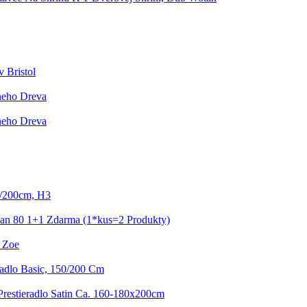
 Bristol
neho Dreva
neho Dreva
0/200cm, H3
ian 80 1+1 Zdarma (1*kus=2 Produkty)
- Zoe
radlo Basic, 150/200 Cm
Prestieradlo Satin Ca. 160-180x200cm