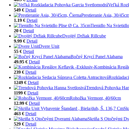
Veľká Rozk
549 €
Detail
Prestieranie Asia, 30/45c
1.19 €
Detail
Tienidlo Na Svietidl
20 €
Detail
Dvojitý Držiak Rillcube
9.99 €
Detail
Dvere Unit
55 €
Detail
Bočný Krycí Panel Alabama
49.95 €
Detail
Kombinácia Regálo
239 €
Detail
Rozkladaci
1249 €
Detail
Trendová Pohovka Han
1199 €
Detail
Rohožka Vermont, 40/60cm
12.99 €
Detail
Sk
463 €
Detail
Skriňa S Otočnými D
529 €
Detail