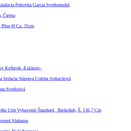
ladacia Pohovka Garcia Svetlomodrá
m, Čierna
o Plise Ø Ca. 35cm
v Keflavik -Exklusiv-
a Sedacia Súprava Coletta Antracitová
na Svetlosivá
riňa Unit Vybavenie Štandard , Biela/dub, Š. 136,7 Cm
verami Alabama