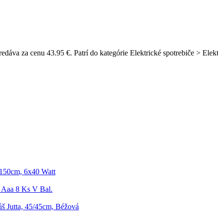
dáva za cenu 43.95 €. Patrí do kategórie Elektrické spotrebiče > Elekt
 150cm, 6x40 Watt
3 Aaa 8 Ks V Bal.
š Jutta, 45/45cm, Béžová