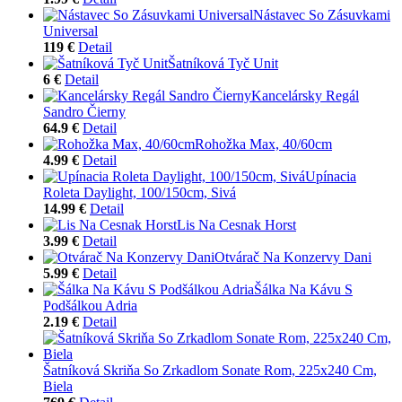
Nástavec So Zásuvkami
Universal
119 €
Detail
Šatníková Tyč Unit
6 €
Detail
Kancelársky Regál
Sandro Čierny
64.9 €
Detail
Rohožka Max, 40/60cm
4.99 €
Detail
Upínacia
Roleta Daylight, 100/150cm, Sivá
14.99 €
Detail
Lis Na Cesnak Horst
3.99 €
Detail
Otvárač Na Konzervy Dani
5.99 €
Detail
Šálka Na Kávu S
Podšálkou Adria
2.19 €
Detail
Šatníková Skriňa So Zrkadlom Sonate Rom, 225x240 Cm,
Biela