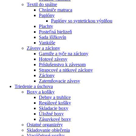
Textil do spálne
Chrániče matraca
Paplóny
Paplóny so syntetickou výplňou
Plachty
Posteľná bielizeň
Sada lôžkovín
Vankúše
Závesy a záclony
Garniže a tyče na záclony
Hotové závesy
Príslušenstvo k závesom
Strapcové a nitkové záclony
Záclony
Zatemňovacie závesy
Triedenie a úschova
Boxy a košíky
Debny a truhlice
Regálové košíky
Skladacie boxy
Úložné boxy
Zásuvkové boxy
Ostatné organizéry
Skladovanie oblečenia
Viacúčelové vozíky