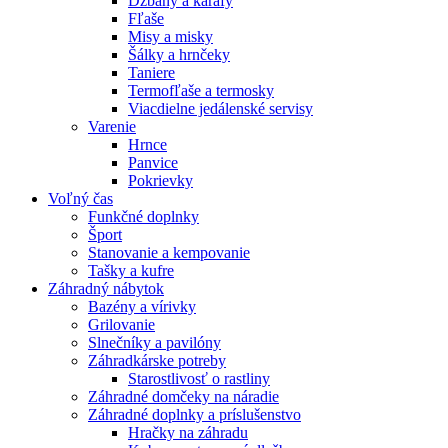
Džbány a karafy
Fľaše
Misy a misky
Šálky a hrnčeky
Taniere
Termofľaše a termosky
Viacdielne jedálenské servisy
Varenie
Hrnce
Panvice
Pokrievky
Voľný čas
Funkčné doplnky
Šport
Stanovanie a kempovanie
Tašky a kufre
Záhradný nábytok
Bazény a vírivky
Grilovanie
Slnečníky a pavilóny
Záhradkárske potreby
Starostlivosť o rastliny
Záhradné domčeky na náradie
Záhradné doplnky a príslušenstvo
Hračky na záhradu