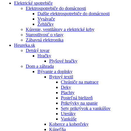
Elektrické spotrebiče
Elektrospotrebiče do domácnosti
Dalšie elektrospotrebiče do domácnosti
Vysávače
Žehličky
Kúrenie, ventilátory a elektrické krby
Starostlivosť o vlasy
Zábavná elektronika
Heureka.sk
Detský tovar
Hračky
Plyšové hračky
Dom a záhrada
Bývanie a doplnky
Bytový textil
Chrániče na matrace
Deky
Plachty
Posteľná bielizeň
Prikrývky na spanie
Sety prikrývok a vankúšov
Uteráky
Vankúše
Koberce a koberčeky
Kúpeľňa