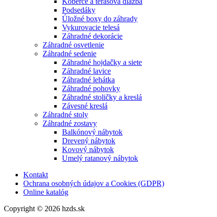
Koberce a terasová dlažba
Podsedáky
Úložné boxy do záhrady
Vykurovacie telesá
Záhradné dekorácie
Záhradné osvetlenie
Záhradné sedenie
Záhradné hojdačky a siete
Záhradné lavice
Záhradné lehátka
Záhradné pohovky
Záhradné stoličky a kreslá
Závesné kreslá
Záhradné stoly
Záhradné zostavy
Balkónový nábytok
Drevený nábytok
Kovový nábytok
Umelý ratanový nábytok
Kontakt
Ochrana osobných údajov a Cookies (GDPR)
Online katalóg
Copyright © 2026 hzds.sk