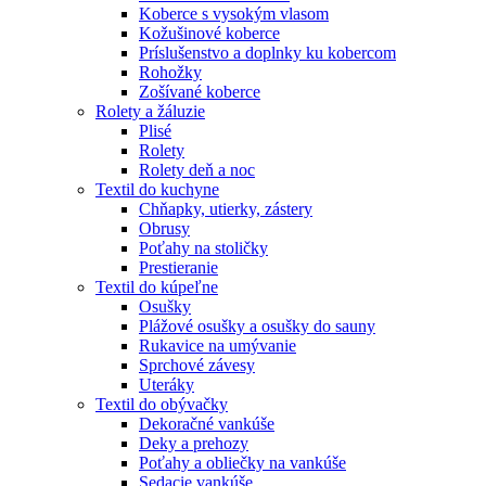
Koberce s vysokým vlasom
Kožušinové koberce
Príslušenstvo a doplnky ku kobercom
Rohožky
Zošívané koberce
Rolety a žáluzie
Plisé
Rolety
Rolety deň a noc
Textil do kuchyne
Chňapky, utierky, zástery
Obrusy
Poťahy na stoličky
Prestieranie
Textil do kúpeľne
Osušky
Plážové osušky a osušky do sauny
Rukavice na umývanie
Sprchové závesy
Uteráky
Textil do obývačky
Dekoračné vankúše
Deky a prehozy
Poťahy a obliečky na vankúše
Sedacie vankúše