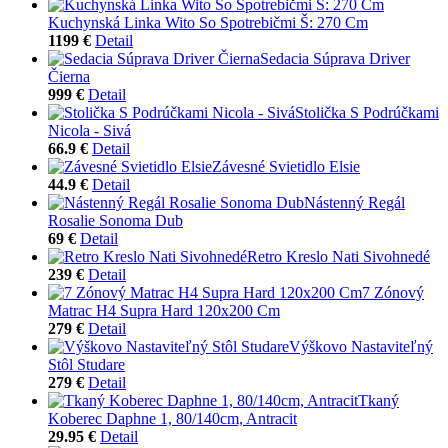
Kuchynská Linka Wito So Spotrebičmi Š: 270 Cm
1199 €
Detail
Sedacia Súprava Driver
Čierna
999 €
Detail
Stolička S Podrúčkami
Nicola - Sivá
66.9 €
Detail
Závesné Svietidlo Elsie
44.9 €
Detail
Nástenný Regál
Rosalie Sonoma Dub
69 €
Detail
Retro Kreslo Nati Sivohnedé
239 €
Detail
7 Zónový
Matrac H4 Supra Hard 120x200 Cm
279 €
Detail
Výškovo Nastaviteľný
Stôl Studare
279 €
Detail
Tkaný
Koberec Daphne 1, 80/140cm, Antracit
29.95 €
Detail