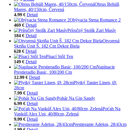
Obrus Behúň
Maren, 40/150cm, Červená
4.99 €
Detail
Obývacia Stena Romance 2
469 €
Detail
Príručný Stolík Zari Masív
184 €
Detail
Otvorená
Skriňa Unit Š. 182 Cm Dekor Biela
628 €
Detail
Písací Stôl Ten
149 €
Detail
Napínacie
Prestieradlo Basic, 100/200 Cm
12.99 €
Detail
Plytký Tanier Linen, Ø:
28cm
7.99 €
Detail
Pohár Na Gin Sandy
6.99 €
Detail
Poťah Na
Vankúš Alex Uni, 40/80cm, Zelená
9.99 €
Detail
Prestieranie Adelon, 28/43cm
1.99 €
Detail