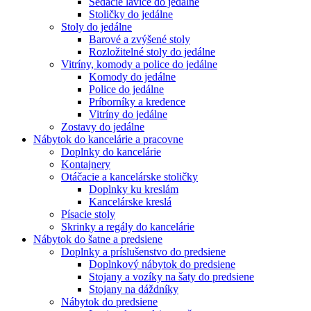
Sedacie lavice do jedálne
Stoličky do jedálne
Stoly do jedálne
Barové a zvýšené stoly
Rozložitelné stoly do jedálne
Vitríny, komody a police do jedálne
Komody do jedálne
Police do jedálne
Príborníky a kredence
Vitríny do jedálne
Zostavy do jedálne
Nábytok do kancelárie a pracovne
Doplnky do kancelárie
Kontajnery
Otáčacie a kancelárske stoličky
Doplnky ku kreslám
Kancelárske kreslá
Písacie stoly
Skrinky a regály do kancelárie
Nábytok do šatne a predsiene
Doplnky a príslušenstvo do predsiene
Doplnkový nábytok do predsiene
Stojany a vozíky na šaty do predsiene
Stojany na dáždníky
Nábytok do predsiene