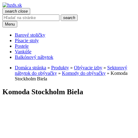
search
close
search
Menu
Barové stoličky
Písacie stoly
Postele
Vankúše
Balkónový nábytok
Domáca stránka
»
Produkty
»
Obývacie izby
»
Sektorový
nábytok do obývačky
»
Komody do obývačky
»
Komoda
Stockholm Biela
Komoda Stockholm Biela