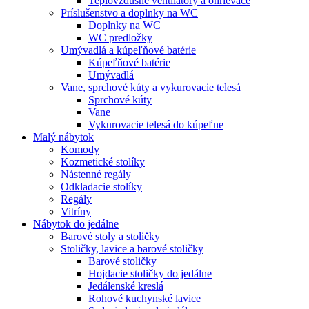
Teplovzdušné ventilátory a ohrievače
Príslušenstvo a doplnky na WC
Doplnky na WC
WC predložky
Umývadlá a kúpeľňové batérie
Kúpeľňové batérie
Umývadlá
Vane, sprchové kúty a vykurovacie telesá
Sprchové kúty
Vane
Vykurovacie telesá do kúpeľne
Malý nábytok
Komody
Kozmetické stolíky
Nástenné regály
Odkladacie stolíky
Regály
Vitríny
Nábytok do jedálne
Barové stoly a stoličky
Stoličky, lavice a barové stoličky
Barové stoličky
Hojdacie stoličky do jedálne
Jedálenské kreslá
Rohové kuchynské lavice