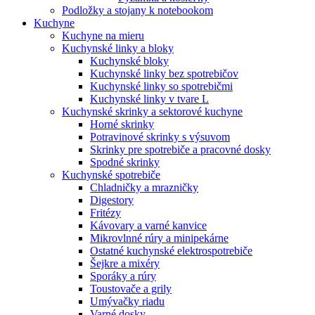
Podložky a stojany k notebookom
Kuchyne
Kuchyne na mieru
Kuchynské linky a bloky
Kuchynské bloky
Kuchynské linky bez spotrebičov
Kuchynské linky so spotrebičmi
Kuchynské linky v tvare L
Kuchynské skrinky a sektorové kuchyne
Horné skrinky
Potravinové skrinky s výsuvom
Skrinky pre spotrebiče a pracovné dosky
Spodné skrinky
Kuchynské spotrebiče
Chladničky a mrazničky
Digestory
Fritézy
Kávovary a varné kanvice
Mikrovlnné rúry a minipekárne
Ostatné kuchynské elektrospotrebiče
Šejkre a mixéry
Sporáky a rúry
Toustovače a grily
Umývačky riadu
Varné dosky