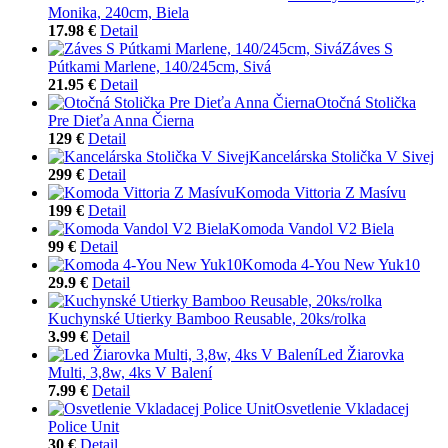
Monika, 240cm, Biela
17.98 €
Detail
Záves S
Pútkami Marlene, 140/245cm, Sivá
21.95 €
Detail
Otočná Stolička
Pre Dieťa Anna Čierna
129 €
Detail
Kancelárska Stolička V Sivej
299 €
Detail
Komoda Vittoria Z Masívu
199 €
Detail
Komoda Vandol V2 Biela
99 €
Detail
Komoda 4-You New Yuk10
29.9 €
Detail
Kuchynské Utierky Bamboo Reusable, 20ks/rolka
3.99 €
Detail
Led Žiarovka
Multi, 3,8w, 4ks V Balení
7.99 €
Detail
Osvetlenie Vkladacej
Police Unit
30 €
Detail