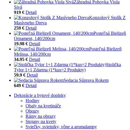
Záhradná Pohovka Viola
Sivá
919 €
Detail
Konzolový Stolík Z
Masívneho Dreva
259 €
Detail
Posteľná Bielizeň
Ornament, 140/200cm
19.98 €
Detail
Posteľná Bielizeň
Melissa, 140/200cm
34.95 €
Detail
Stolička
Tylor 1+1 Zdarma (1*kus=2 Produkty)
59.9 €
Detail
Sedacia Súprava Rokem
649 €
Detail
Dekorácie a bytové doplnky
Hodiny
Obaly na kvetináče
Obrazy
Rámy na obrazy
Stojany na kvety
Sviečky, svietniky, vône a aromalampy