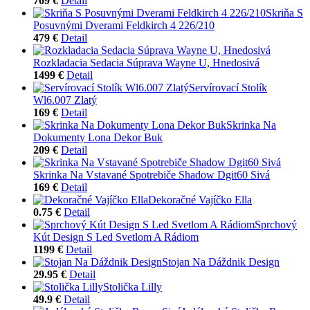
769 €
Detail
Skriňa S
Posuvnými Dverami Feldkirch 4 226/210
479 €
Detail
Rozkladacia Sedacia Súprava Wayne U, Hnedosivá
1499 €
Detail
Servírovací Stolík
Wl6.007 Zlatý
169 €
Detail
Skrinka Na
Dokumenty Lona Dekor Buk
209 €
Detail
Skrinka Na Vstavané Spotrebiče Shadow Dgit60 Sivá
169 €
Detail
Dekoračné Vajíčko Ella
0.75 €
Detail
Sprchový
Kút Design S Led Svetlom A Rádiom
1199 €
Detail
Stojan Na Dáždnik Design
29.95 €
Detail
Stolička Lilly
49.9 €
Detail