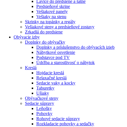
Lavice do predsiene a šatne
Predsieňové skrine
Vešiakové panely
Vešiaky na stenu
Skrinky na topánky a regály
Vešiakové steny a predsieňové zostavy
Zrkadlá do predsiene
Obývacie izby
Doplnky do obývačky
Doplnky a príslušenstvo do obývacích izieb
Nábytkové osvetlenie
Podstavce pod TV
Údržba a starostlivosť o nábytok
Kreslá
Hojdacie kreslá
Relaxačné kreslá
Sedacie vaky a kocky
Taburetky
Ušiaky
Obývačkové steny
Sedacie súpravy
Leňošky
Pohovky
Rohové sedacie súpravy
Rozkladacie pohovky a sedačky