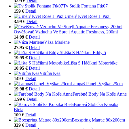
3.99 €
Detail
Tv Stolík Fontana Ftk07
159 €
Detail
Umelý Kvet Rose I -Paz-
3.99 €
Detail
Osvěžovač Vzduchu Ve Spreji Aquatic Freshness, 200ml
14.99 €
Detail
Váza Marlene
27.95 €
Detail
Lišta S Háčikmi Eddy 5
19.95 €
Detail
Lišta S Háčikmi Motorbike
10.95 €
Detail
Vitrína Kea
149 €
Detail
Lampáš Papel, Výška: 29cm
19.98 €
Detail
Farebné Body Na Koše Anne
1.99 €
Detail
Barová Stolička Korsika
Biela
109 €
Detail
Boxspring Matrac 80x200cm
329 €
Detail