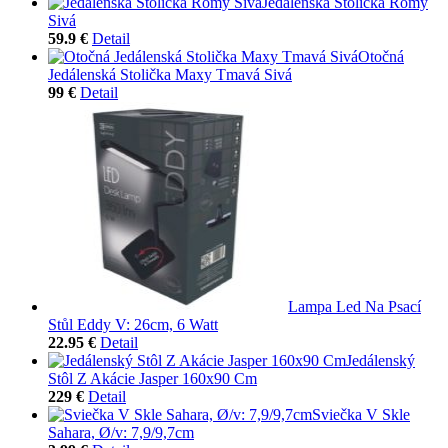
Jedálenská Stolička Romy
Sivá
59.9 €
Detail
Otočná
Jedálenská Stolička Maxy Tmavá Sivá
99 €
Detail
Lampa Led Na Psací
Stůl Eddy V: 26cm, 6 Watt
22.95 €
Detail
Jedálenský
Stôl Z Akácie Jasper 160x90 Cm
229 €
Detail
Sviečka V Skle
Sahara, Ø/v: 7,9/9,7cm