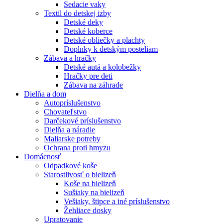
Sedacie vaky
Textil do detskej izby
Detské deky
Detské koberce
Detské obliečky a plachty
Doplnky k detským posteliam
Zábava a hračky
Detské autá a kolobežky
Hračky pre deti
Zábava na záhrade
Dielňa a dom
Autopríslušenstvo
Chovateľstvo
Darčekové príslušenstvo
Dielňa a náradie
Maliarske potreby
Ochrana proti hmyzu
Domácnosť
Odpadkové koše
Starostlivosť o bielizeň
Koše na bielizeň
Sušiaky na bielizeň
Vešiaky, štipce a iné príslušenstvo
Žehliace dosky
Upratovanie