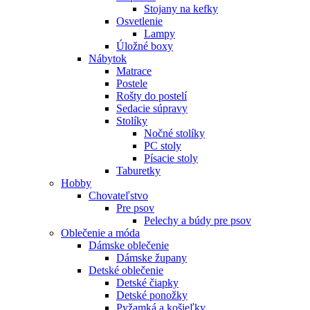
Stojany na kefky
Osvetlenie
Lampy
Úložné boxy
Nábytok
Matrace
Postele
Rošty do postelí
Sedacie súpravy
Stolíky
Nočné stolíky
PC stoly
Písacie stoly
Taburetky
Hobby
Chovateľstvo
Pre psov
Pelechy a búdy pre psov
Oblečenie a móda
Dámske oblečenie
Dámske župany
Detské oblečenie
Detské čiapky
Detské ponožky
Pyžamká a košieľky