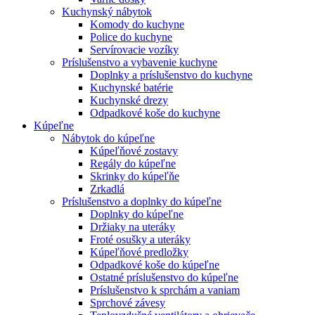
Kuchynský nábytok
Komody do kuchyne
Police do kuchyne
Servírovacie vozíky
Príslušenstvo a vybavenie kuchyne
Doplnky a príslušenstvo do kuchyne
Kuchynské batérie
Kuchynské drezy
Odpadkové koše do kuchyne
Kúpeľne
Nábytok do kúpeľne
Kúpeľňové zostavy
Regály do kúpeľne
Skrinky do kúpeľňe
Zrkadlá
Príslušenstvo a doplnky do kúpeľne
Doplnky do kúpeľne
Držiaky na uteráky
Froté osušky a uteráky
Kúpeľňové predložky
Odpadkové koše do kúpeľne
Ostatné príslušenstvo do kúpeľne
Príslušenstvo k sprchám a vaniam
Sprchové závesy