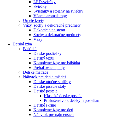
LED-sviečky
Sviečky
Svietniky a stojany na sviečky
Vône a aromalampy
Umelé kvety
Vázy, sochy a dekoračné predmety
Dekorácie na stenu
Sochy a dekoračné predmety
Vázy
Detská izba
Bábätká
Detské postieľky
Detský textil
Kompletné izby pre bábätká
Prebaľovacie pulty
Detské matrace
Nábytok pre deti a mládež
Detské otočné stoličky
Detské písacie stoly
Detské postele
Klasické detské postele
Príslušenstvo k detským posteliam
Detské skrine
Kompletné izby pre deti
Nábytok pre najmenších