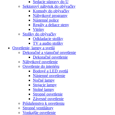
Sedacie súpravy do U
Sektorový nábytok do obývačky
Komody do obývačky
Nábytkové programy
Nástenné police
Regály a deliace steny
Vitríny
Stolíky do obývačky
Odkladacie stolíky
TV a audio stolíky
Osvetlenie, lampy a svetlá
Dekoračné a vianočné osvetlenie
Dekoračné osvetlenie
Nábytkové osvetlenie
Osvetlenie do interiéru
Bodové a LED svetlá
Nástenné osvetlenie
Nočné lampy
Stojacie lampy
Stolné lampy
Stropné osvetlenie
Závesné osvetlenie
Príslušenstvo k osvetleniu
Stropné ventilátory
Vonkajšie osvetlenie