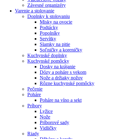
Závesné organizéry
Varenie a stolovanie
Doplnky k stolovaniu
Misky na ovocie
Podtácky
Popolníky
Servítky
Slamky na pitie
Soľničky a koreničky
Kuchynské doplnky
Kuchynské pomôcky
Dosky na krájanie
Dózy a poháre s vekom
Nože a držiaky nožov
Rôzne kuchynské pomôcky
Pečenie
Poháre
Poháre na víno a sekt
Príbory
Lyžice
Nože
Príborové sady
Vidličky
Riady