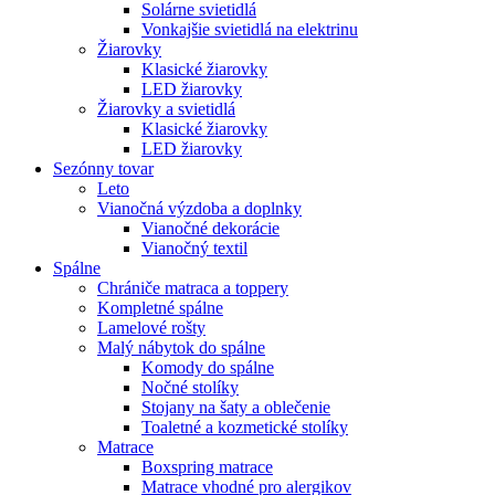
Solárne svietidlá
Vonkajšie svietidlá na elektrinu
Žiarovky
Klasické žiarovky
LED žiarovky
Žiarovky a svietidlá
Klasické žiarovky
LED žiarovky
Sezónny tovar
Leto
Vianočná výzdoba a doplnky
Vianočné dekorácie
Vianočný textil
Spálne
Chrániče matraca a toppery
Kompletné spálne
Lamelové rošty
Malý nábytok do spálne
Komody do spálne
Nočné stolíky
Stojany na šaty a oblečenie
Toaletné a kozmetické stolíky
Matrace
Boxspring matrace
Matrace vhodné pro alergikov