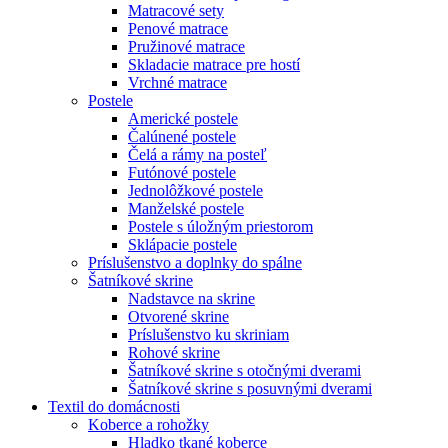
Matracové sety
Penové matrace
Pružinové matrace
Skladacie matrace pre hostí
Vrchné matrace
Postele
Americké postele
Čalúnené postele
Čelá a rámy na posteľ
Futónové postele
Jednolôžkové postele
Manželské postele
Postele s úložným priestorom
Sklápacie postele
Príslušenstvo a doplnky do spálne
Šatníkové skrine
Nadstavce na skrine
Otvorené skrine
Príslušenstvo ku skriniam
Rohové skrine
Šatníkové skrine s otočnými dverami
Šatníkové skrine s posuvnými dverami
Textil do domácnosti
Koberce a rohožky
Hladko tkané koberce