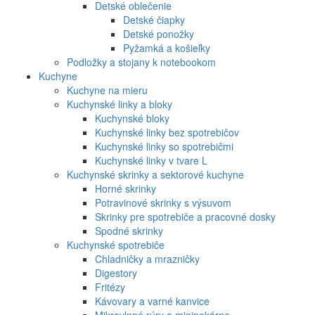
Detské oblečenie
Detské čiapky
Detské ponožky
Pyžamká a košieľky
Podložky a stojany k notebookom
Kuchyne
Kuchyne na mieru
Kuchynské linky a bloky
Kuchynské bloky
Kuchynské linky bez spotrebičov
Kuchynské linky so spotrebičmi
Kuchynské linky v tvare L
Kuchynské skrinky a sektorové kuchyne
Horné skrinky
Potravinové skrinky s výsuvom
Skrinky pre spotrebiče a pracovné dosky
Spodné skrinky
Kuchynské spotrebiče
Chladničky a mrazničky
Digestory
Fritézy
Kávovary a varné kanvice
Mikrovlnné rúry a minipekárne