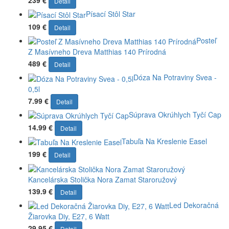
Detail
Písací Stôl Star
109 €
Detail
Posteľ
Z Masívneho Dreva Matthias 140 Prírodná
489 €
Detail
Dóza Na Potraviny Svea -
0,5l
7.99 €
Detail
Súprava Okrúhlych Tyčí Cap
14.99 €
Detail
Tabuľa Na Kreslenie Easel
199 €
Detail
Kancelárska Stolička Nora Zamat Staroružový
139.9 €
Detail
Led Dekoračná
Žiarovka Diy, E27, 6 Watt
29.95 €
Detail