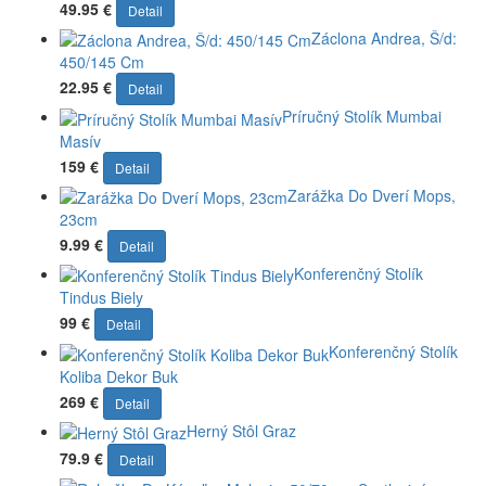
49.95 €
Detail
Záclona Andrea, Š/d:
450/145 Cm
22.95 €
Detail
Príručný Stolík Mumbai
Masív
159 €
Detail
Zarážka Do Dverí Mops,
23cm
9.99 €
Detail
Konferenčný Stolík
Tindus Biely
99 €
Detail
Konferenčný Stolík
Koliba Dekor Buk
269 €
Detail
Herný Stôl Graz
79.9 €
Detail