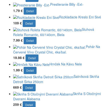
Prestieranie Billy -Ext-
1.79 €
Detail
Rozkladacie Kreslo Eni Sivé
109 €
Detail
Stuhová
Roleta Romantic, 60/140cm, Biela
7.99 €
Detail
Pohár Na
Červené Víno Crystal Chic, 4ks/bal.
19.98 €
Detail
Hrnček Na Kávu Nele
1.99 €
Detail
Šatníková Skriňa
Detroit Šírka 250cm
669 €
Detail
Skriňa S Otočnými
Dverami Alabama
259 €
Detail