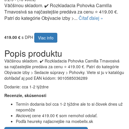
Väčšinou skladom. ✔️ Rozkladacia Pohovka Camilla
Tmavosivá sa najčastejšie predáva za cenu ⭐ 419.00 €.
Patrí do kategórie Obývacie izby >...
Čítať ďalej »
419.00 €
s DPH
Viac info
Popis produktu
Väčšinou skladom. ✔️ Rozkladacia Pohovka Camilla Tmavosivá
sa najčastejšie predáva za cenu ⭐ 419.00 €. Patrí do kategórie
Obývacie izby > Sedacie súpravy > Pohovky. Viete si ju v katalógu
dohľadať aj pod EAN kódom: 9010585036289
Dodanie: cca 1-2 týždne
Recenzie, skúsenosti
Termín dodania bol cca 1-2 týždne ale to si človek dnes už
nepomôže
Akciovej cene 419.00 € som nemohol odolať.
Podľa heureky najlacnejšie na moebelix.sk