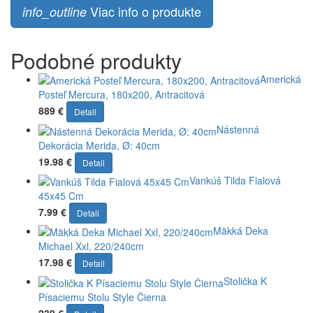
Viac info o produkte
info_outline
Podobné produkty
Americká
Posteľ Mercura, 180x200, Antracitová
889 €
Detail
Nástenná
Dekorácia Merida, Ø: 40cm
19.98 €
Detail
Vankúš Tilda Fialová
45x45 Cm
7.99 €
Detail
Mäkká Deka
Michael Xxl, 220/240cm
17.98 €
Detail
Stolička K
Písaciemu Stolu Style Čierna
239 €