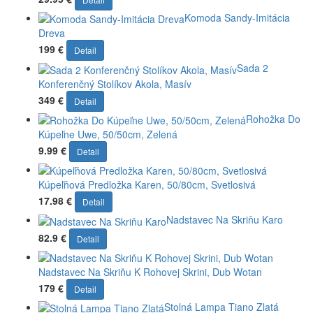
Komoda Sandy-Imitácia
Dreva
199 €
Detail
Sada 2
Konferenčný Stolíkov Akola, Masív
349 €
Detail
Rohožka Do
Kúpeľne Uwe, 50/50cm, Zelená
9.99 €
Detail
Kúpeľňová Predložka Karen, 50/80cm, Svetlosivá
17.98 €
Detail
Nadstavec Na Skriňu Karo
82.9 €
Detail
Nadstavec Na Skriňu K Rohovej Skrini, Dub Wotan
179 €
Detail
Stolná Lampa Tiano Zlatá