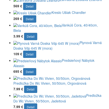
569 €
Detail
Kreslo Ušiak Chandler
269 €
Detail
Vankúš Cora, 40/40cm,
Biela
3.99 €
Detail
Plynová Varná
Doska Vdp 645 W (mora)
109 €
Detail
Predsieňový Nábytok
Alassio
695 €
Detail
Predložka Do Wc Vivien, 50/50cm, Orgovánová
7.99 €
Detail
Predložka
Do Wc Vivien, 50/50cm, Jadeitová
7.99 €
Detail