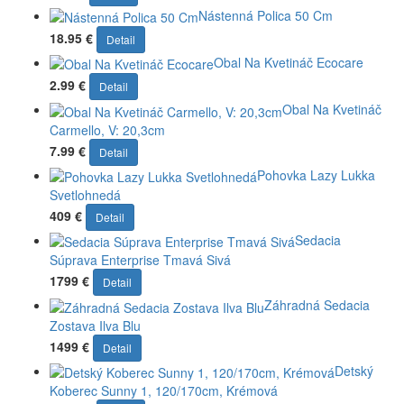
Nástenná Polica 50 Cm
18.95 €
Detail
Obal Na Kvetináč Ecocare
2.99 €
Detail
Obal Na Kvetináč
Carmello, V: 20,3cm
7.99 €
Detail
Pohovka Lazy Lukka
Svetlohnedá
409 €
Detail
Sedacia
Súprava Enterprise Tmavá Sivá
1799 €
Detail
Záhradná Sedacia
Zostava Ilva Blu
1499 €
Detail
Detský
Koberec Sunny 1, 120/170cm, Krémová