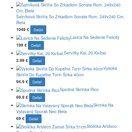
Šatníková Skriňa So Zrkadlom Sonate Rom, 249x240 Cm,
Biela
1049 €
Detail
Lavica Na Sedenie Felicity
199 €
Detail
Servítky Kai, 20 Ks/bal.
2.99 €
Detail
Vysoká
Skriňa Do Kupeľne Turin Šírka 40cm
94.9 €
Detail
Spodná Skrinka Rico
69.9 €
Detail
Skrinka Na
Vstavaný Sporák Neo Biela
69 €
Detail
Stolička Artdeco