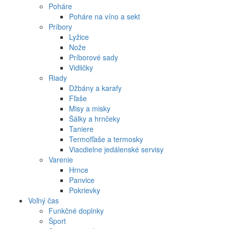
Poháre
Poháre na víno a sekt
Príbory
Lyžice
Nože
Príborové sady
Vidličky
Riady
Džbány a karafy
Fľaše
Misy a misky
Šálky a hrnčeky
Taniere
Termofľaše a termosky
Viacdielne jedálenské servisy
Varenie
Hrnce
Panvice
Pokrievky
Voľný čas
Funkčné doplnky
Šport