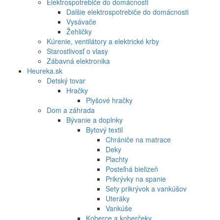
Elektrospotrebiče do domácnosti
Dalšie elektrospotrebiče do domácnosti
Vysávače
Žehličky
Kúrenie, ventilátory a elektrické krby
Starostlivosť o vlasy
Zábavná elektronika
Heureka.sk
Detský tovar
Hračky
Plyšové hračky
Dom a záhrada
Bývanie a doplnky
Bytový textil
Chrániče na matrace
Deky
Plachty
Posteľná bielizeň
Prikrývky na spanie
Sety prikrývok a vankúšov
Uteráky
Vankúše
Koberce a koberčeky