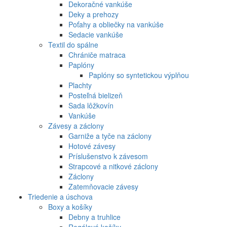
Dekoračné vankúše
Deky a prehozy
Poťahy a obliečky na vankúše
Sedacie vankúše
Textil do spálne
Chrániče matraca
Paplóny
Paplóny so syntetickou výplňou
Plachty
Posteľná bielizeň
Sada lôžkovín
Vankúše
Závesy a záclony
Garniže a tyče na záclony
Hotové závesy
Príslušenstvo k závesom
Strapcové a nitkové záclony
Záclony
Zatemňovacie závesy
Triedenie a úschova
Boxy a košíky
Debny a truhlice
Regálové košíky