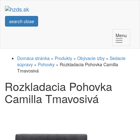
search
close
Menu
Domáca stránka
»
Produkty
»
Obývacie izby
»
Sedacie
súpravy
»
Pohovky
»
Rozkladacia Pohovka Camilla
Tmavosivá
Rozkladacia Pohovka
Camilla Tmavosivá