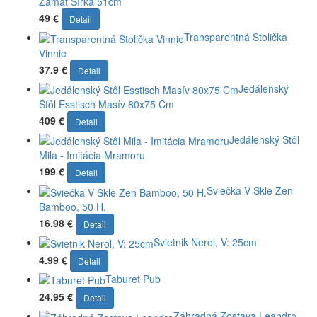
Zamat Šírka 51cm
49 €
Detail
Transparentná Stolička
Vinnie
37.9 €
Detail
Jedálenský
Stôl Esstisch Masív 80x75 Cm
409 €
Detail
Jedálenský Stôl
Mila - Imitácia Mramoru
199 €
Detail
Sviečka V Skle Zen
Bamboo, 50 H.
16.98 €
Detail
Svietnik Nerol, V: 25cm
4.99 €
Detail
Taburet Pub
24.95 €
Detail
Záhradná Zostava Leandro