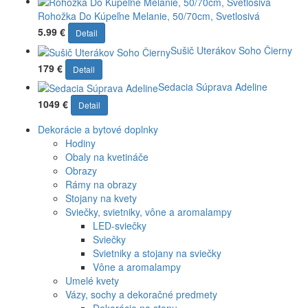
Rohožka Do Kúpeľne Melanie, 50/70cm, Svetlosivá
5.99 €
Detail
Sušič Uterákov Soho Čierny
179 €
Detail
Sedacia Súprava Adeline
1049 €
Detail
Dekorácie a bytové doplnky
Hodiny
Obaly na kvetináče
Obrazy
Rámy na obrazy
Stojany na kvety
Sviečky, svietniky, vône a aromalampy
LED-sviečky
Sviečky
Svietniky a stojany na sviečky
Vône a aromalampy
Umelé kvety
Vázy, sochy a dekoračné predmety
Dekorácie na stenu