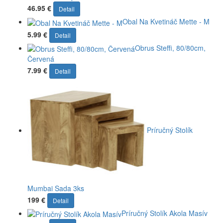
46.95 €
Detail
Obal Na Kvetináč Mette - M
5.99 €
Detail
Obrus Steffi, 80/80cm,
Červená
7.99 €
Detail
Príručný Stolík
Mumbai Sada 3ks
199 €
Detail
Príručný Stolík Akola Masív