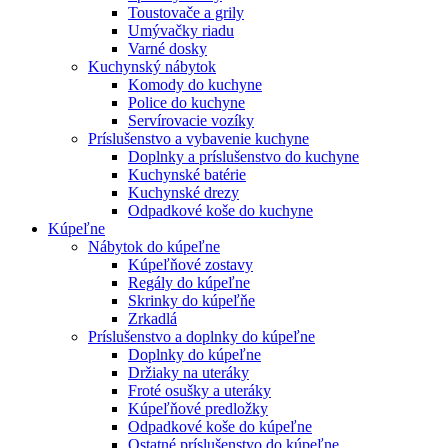
Toustovače a grily
Umývačky riadu
Varné dosky
Kuchynský nábytok
Komody do kuchyne
Police do kuchyne
Servírovacie vozíky
Príslušenstvo a vybavenie kuchyne
Doplnky a príslušenstvo do kuchyne
Kuchynské batérie
Kuchynské drezy
Odpadkové koše do kuchyne
Kúpeľne
Nábytok do kúpeľne
Kúpeľňové zostavy
Regály do kúpeľne
Skrinky do kúpeľňe
Zrkadlá
Príslušenstvo a doplnky do kúpeľne
Doplnky do kúpeľne
Držiaky na uteráky
Froté osušky a uteráky
Kúpeľňové predložky
Odpadkové koše do kúpeľne
Ostatné príslušenstvo do kúpeľne