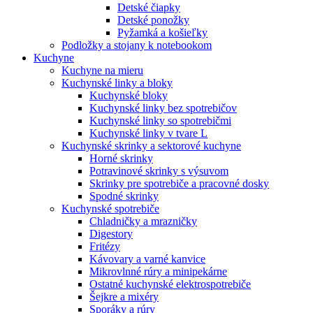
Detské čiapky
Detské ponožky
Pyžamká a košieľky
Podložky a stojany k notebookom
Kuchyne
Kuchyne na mieru
Kuchynské linky a bloky
Kuchynské bloky
Kuchynské linky bez spotrebičov
Kuchynské linky so spotrebičmi
Kuchynské linky v tvare L
Kuchynské skrinky a sektorové kuchyne
Horné skrinky
Potravinové skrinky s výsuvom
Skrinky pre spotrebiče a pracovné dosky
Spodné skrinky
Kuchynské spotrebiče
Chladničky a mrazničky
Digestory
Fritézy
Kávovary a varné kanvice
Mikrovlnné rúry a minipekárne
Ostatné kuchynské elektrospotrebiče
Šejkre a mixéry
Sporáky a rúry