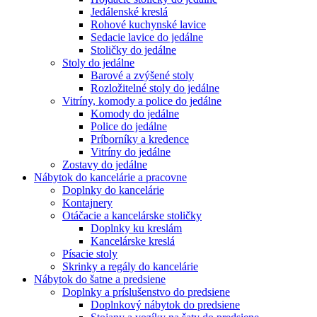
Jedálenské kreslá
Rohové kuchynské lavice
Sedacie lavice do jedálne
Stoličky do jedálne
Stoly do jedálne
Barové a zvýšené stoly
Rozložitelné stoly do jedálne
Vitríny, komody a police do jedálne
Komody do jedálne
Police do jedálne
Príborníky a kredence
Vitríny do jedálne
Zostavy do jedálne
Nábytok do kancelárie a pracovne
Doplnky do kancelárie
Kontajnery
Otáčacie a kancelárske stoličky
Doplnky ku kreslám
Kancelárske kreslá
Písacie stoly
Skrinky a regály do kancelárie
Nábytok do šatne a predsiene
Doplnky a príslušenstvo do predsiene
Doplnkový nábytok do predsiene