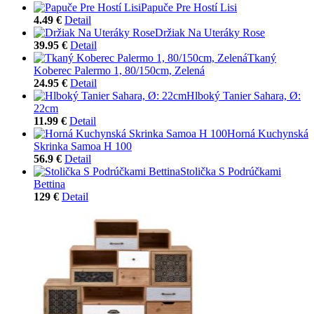
Papuče Pre Hostí Lisi
4.49 €
Detail
Držiak Na Uteráky Rose
39.95 €
Detail
Tkaný
Koberec Palermo 1, 80/150cm, Zelená
24.95 €
Detail
Hlboký Tanier Sahara, Ø:
22cm
11.99 €
Detail
Horná Kuchynská
Skrinka Samoa H 100
56.9 €
Detail
Stolička S Podrúčkami
Bettina
129 €
Detail