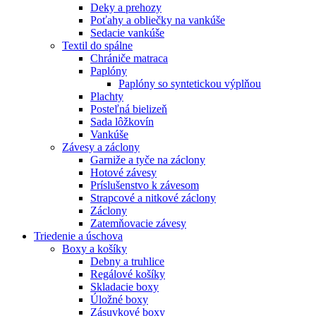
Deky a prehozy
Poťahy a obliečky na vankúše
Sedacie vankúše
Textil do spálne
Chrániče matraca
Paplóny
Paplóny so syntetickou výplňou
Plachty
Posteľná bielizeň
Sada lôžkovín
Vankúše
Závesy a záclony
Garniže a tyče na záclony
Hotové závesy
Príslušenstvo k závesom
Strapcové a nitkové záclony
Záclony
Zatemňovacie závesy
Triedenie a úschova
Boxy a košíky
Debny a truhlice
Regálové košíky
Skladacie boxy
Úložné boxy
Zásuvkové boxy