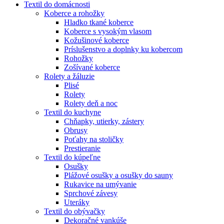
Textil do domácnosti
Koberce a rohožky
Hladko tkané koberce
Koberce s vysokým vlasom
Kožušinové koberce
Príslušenstvo a doplnky ku kobercom
Rohožky
Zošívané koberce
Rolety a žáluzie
Plisé
Rolety
Rolety deň a noc
Textil do kuchyne
Chňapky, utierky, zástery
Obrusy
Poťahy na stoličky
Prestieranie
Textil do kúpeľne
Osušky
Plážové osušky a osušky do sauny
Rukavice na umývanie
Sprchové závesy
Uteráky
Textil do obývačky
Dekoračné vankúše