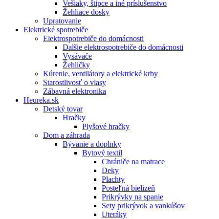
Vešiaky, štipce a iné príslušenstvo
Žehliace dosky
Upratovanie
Elektrické spotrebiče
Elektrospotrebiče do domácnosti
Dalšie elektrospotrebiče do domácnosti
Vysávače
Žehličky
Kúrenie, ventilátory a elektrické krby
Starostlivosť o vlasy
Zábavná elektronika
Heureka.sk
Detský tovar
Hračky
Plyšové hračky
Dom a záhrada
Bývanie a doplnky
Bytový textil
Chrániče na matrace
Deky
Plachty
Posteľná bielizeň
Prikrývky na spanie
Sety prikrývok a vankúšov
Uteráky