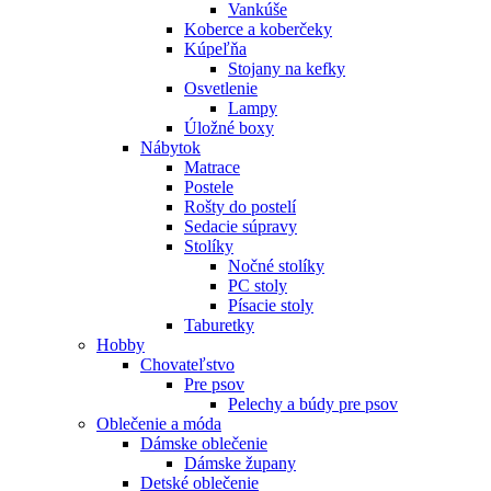
Vankúše
Koberce a koberčeky
Kúpeľňa
Stojany na kefky
Osvetlenie
Lampy
Úložné boxy
Nábytok
Matrace
Postele
Rošty do postelí
Sedacie súpravy
Stolíky
Nočné stolíky
PC stoly
Písacie stoly
Taburetky
Hobby
Chovateľstvo
Pre psov
Pelechy a búdy pre psov
Oblečenie a móda
Dámske oblečenie
Dámske župany
Detské oblečenie