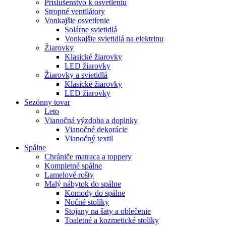
Príslušenstvo k osvetleniu
Stropné ventilátory
Vonkajšie osvetlenie
Solárne svietidlá
Vonkajšie svietidlá na elektrinu
Žiarovky
Klasické žiarovky
LED žiarovky
Žiarovky a svietidlá
Klasické žiarovky
LED žiarovky
Sezónny tovar
Leto
Vianočná výzdoba a doplnky
Vianočné dekorácie
Vianočný textil
Spálne
Chrániče matraca a toppery
Kompletné spálne
Lamelové rošty
Malý nábytok do spálne
Komody do spálne
Nočné stolíky
Stojany na šaty a oblečenie
Toaletné a kozmetické stolíky