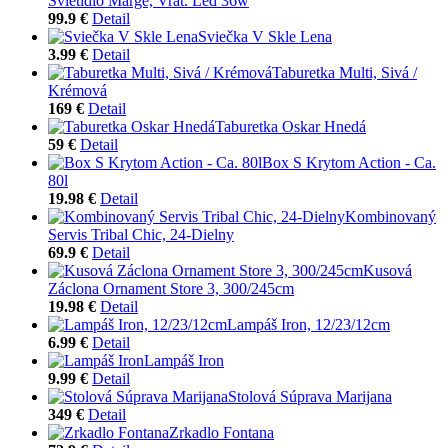
Svietidlo Marge, Vrát. Led 36w
99.9 €
Detail
Sviečka V Skle Lena
3.99 €
Detail
Taburetka Multi, Sivá /
Krémová
169 €
Detail
Taburetka Oskar Hnedá
59 €
Detail
Box S Krytom Action - Ca.
80l
19.98 €
Detail
Kombinovaný
Servis Tribal Chic, 24-Dielny
69.9 €
Detail
Kusová
Záclona Ornament Store 3, 300/245cm
19.98 €
Detail
Lampáš Iron, 12/23/12cm
6.99 €
Detail
Lampáš Iron
9.99 €
Detail
Stolová Súprava Marijana
349 €
Detail
Zrkadlo Fontana