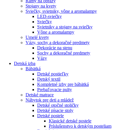
Rámy na obrazy
Stojany na kvety
Sviečky, svietniky, vône a aromalampy
LED-sviečky
Sviečky
Svietniky a stojany na sviečky
Vône a aromalampy
Umelé kvety
Vázy, sochy a dekoračné predmety
Dekorácie na stenu
Sochy a dekoračné predmety
Vázy
Detská izba
Bábätká
Detské postieľky
Detský textil
Kompletné izby pre bábätká
Prebaľovacie pulty
Detské matrace
Nábytok pre deti a mládež
Detské otočné stoličky
Detské písacie stoly
Detské postele
Klasické detské postele
Príslušenstvo k detským posteliam