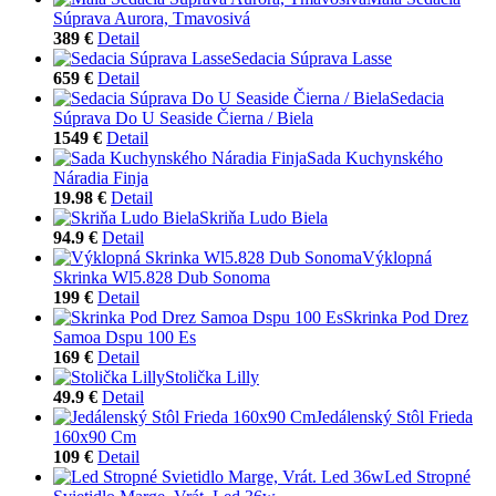
Súprava Aurora, Tmavosivá
389 €
Detail
Sedacia Súprava Lasse
659 €
Detail
Sedacia
Súprava Do U Seaside Čierna / Biela
1549 €
Detail
Sada Kuchynského
Náradia Finja
19.98 €
Detail
Skriňa Ludo Biela
94.9 €
Detail
Výklopná
Skrinka Wl5.828 Dub Sonoma
199 €
Detail
Skrinka Pod Drez
Samoa Dspu 100 Es
169 €
Detail
Stolička Lilly
49.9 €
Detail
Jedálenský Stôl Frieda
160x90 Cm
109 €
Detail
Led Stropné