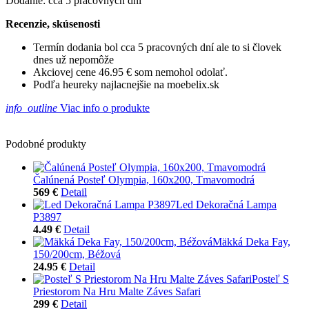
Dodanie: cca 5 pracovných dní
Recenzie, skúsenosti
Termín dodania bol cca 5 pracovných dní ale to si človek
dnes už nepomôže
Akciovej cene 46.95 € som nemohol odolať.
Podľa heureky najlacnejšie na moebelix.sk
info_outline
Viac info o produkte
Podobné produkty
Čalúnená Posteľ Olympia, 160x200, Tmavomodrá
569 €
Detail
Led Dekoračná Lampa
P3897
4.49 €
Detail
Mäkká Deka Fay,
150/200cm, Béžová
24.95 €
Detail
Posteľ S
Priestorom Na Hru Malte Záves Safari
299 €
Detail