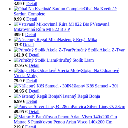
3.99 €
Detail
Obal Na Kvetináč
Sardun Complete
9.99 €
Detail
Vstavaná
Mikrovlnná Rúra Ml 822 Bis P
499 €
Detail
Nástenný Regál Mika
33 €
Detail
Príručný Stolík Akola Z-Tvar
142.9 €
Detail
Príručný Stolík Liam
37.95 €
Detail
Stojan Na Odpadové
Vrecia Moby
79.9 €
Detail
Nášlapný Kôš Samuel - 30l
38.95 €
Detail
Nástenný Regál Bonja
6.99 €
Detail
Panvica Silver Line, Ø: 28cm
49.95 €
Detail
Matrac S Pamäťovou Penou Arian Visco 140x200 Cm
219 €
Detail