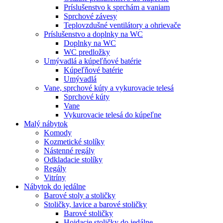
Príslušenstvo k sprchám a vaniam
Sprchové závesy
Teplovzdušné ventilátory a ohrievače
Príslušenstvo a doplnky na WC
Doplnky na WC
WC predložky
Umývadlá a kúpeľňové batérie
Kúpeľňové batérie
Umývadlá
Vane, sprchové kúty a vykurovacie telesá
Sprchové kúty
Vane
Vykurovacie telesá do kúpeľne
Malý nábytok
Komody
Kozmetické stolíky
Nástenné regály
Odkladacie stolíky
Regály
Vitríny
Nábytok do jedálne
Barové stoly a stoličky
Stoličky, lavice a barové stoličky
Barové stoličky
Hojdacie stoličky do jedálne