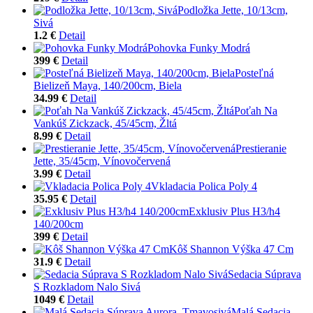
Podložka Jette, 10/13cm,
Sivá
1.2 €
Detail
Pohovka Funky Modrá
399 €
Detail
Posteľná
Bielizeň Maya, 140/200cm, Biela
34.99 €
Detail
Poťah Na
Vankúš Zickzack, 45/45cm, Žltá
8.99 €
Detail
Prestieranie
Jette, 35/45cm, Vínovočervená
3.99 €
Detail
Vkladacia Polica Poly 4
35.95 €
Detail
Exklusiv Plus H3/h4
140/200cm
399 €
Detail
Kôš Shannon Výška 47 Cm
31.9 €
Detail
Sedacia Súprava
S Rozkladom Nalo Sivá
1049 €
Detail
Malá Sedacia