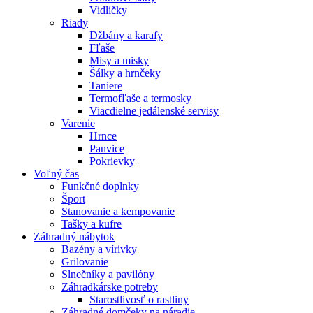
Vidličky
Riady
Džbány a karafy
Fľaše
Misy a misky
Šálky a hrnčeky
Taniere
Termofľaše a termosky
Viacdielne jedálenské servisy
Varenie
Hrnce
Panvice
Pokrievky
Voľný čas
Funkčné doplnky
Šport
Stanovanie a kempovanie
Tašky a kufre
Záhradný nábytok
Bazény a vírivky
Grilovanie
Slnečníky a pavilóny
Záhradkárske potreby
Starostlivosť o rastliny
Záhradné domčeky na náradie