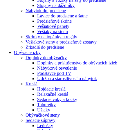
Stojany a vozíky na šaty do predsiene
Stojany na dáždníky
Nábytok do predsiene
Lavice do predsiene a šatne
Predsieňové skrine
Vešiakové panely
Vešiaky na stenu
Skrinky na topánky a regály
Vešiakové steny a predsieňové zostavy
Zrkadlá do predsiene
Obývacie izby
Doplnky do obývačky
Doplnky a príslušenstvo do obývacích izieb
Nábytkové osvetlenie
Podstavce pod TV
Údržba a starostlivosť o nábytok
Kreslá
Hojdacie kreslá
Relaxačné kreslá
Sedacie vaky a kocky
Taburetky
Ušiaky
Obývačkové steny
Sedacie súpravy
Leňošky