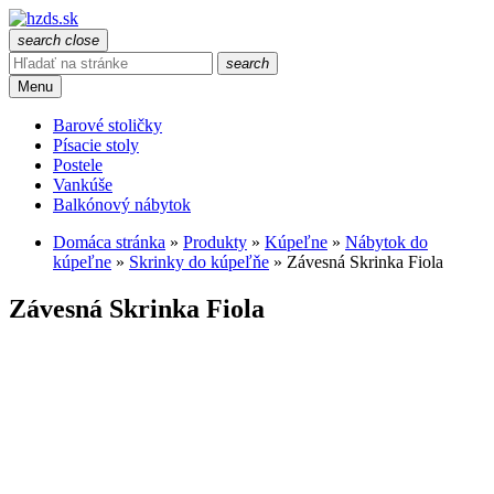
search
close
search
Menu
Barové stoličky
Písacie stoly
Postele
Vankúše
Balkónový nábytok
Domáca stránka
»
Produkty
»
Kúpeľne
»
Nábytok do
kúpeľne
»
Skrinky do kúpeľňe
»
Závesná Skrinka Fiola
Závesná Skrinka Fiola