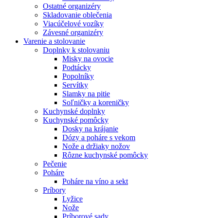
Ostatné organizéry
Skladovanie oblečenia
Viacúčelové vozíky
Závesné organizéry
Varenie a stolovanie
Doplnky k stolovaniu
Misky na ovocie
Podtácky
Popolníky
Servítky
Slamky na pitie
Soľničky a koreničky
Kuchynské doplnky
Kuchynské pomôcky
Dosky na krájanie
Dózy a poháre s vekom
Nože a držiaky nožov
Rôzne kuchynské pomôcky
Pečenie
Poháre
Poháre na víno a sekt
Príbory
Lyžice
Nože
Príborové sady