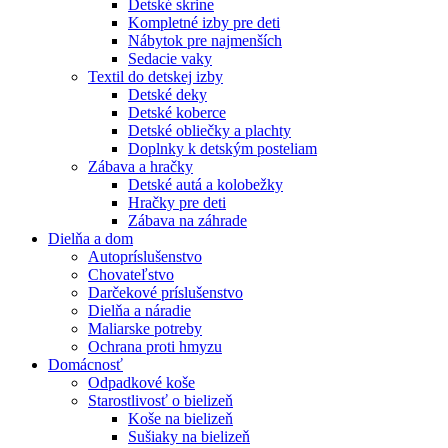
Detské skrine
Kompletné izby pre deti
Nábytok pre najmenších
Sedacie vaky
Textil do detskej izby
Detské deky
Detské koberce
Detské obliečky a plachty
Doplnky k detským posteliam
Zábava a hračky
Detské autá a kolobežky
Hračky pre deti
Zábava na záhrade
Dielňa a dom
Autopríslušenstvo
Chovateľstvo
Darčekové príslušenstvo
Dielňa a náradie
Maliarske potreby
Ochrana proti hmyzu
Domácnosť
Odpadkové koše
Starostlivosť o bielizeň
Koše na bielizeň
Sušiaky na bielizeň