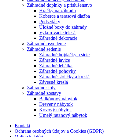
Záhradné doplnky a príslušenstvo
Hračky na záhradu
Koberce a terasová dlažba
Podsedáky
Úložné boxy do záhrady
Vykurovacie telesá
Záhradné dekorácie
Záhradné osvetlenie
Záhradné sedenie
Záhradné hojdačky a siete
Záhradné lavice
Záhradné lehátka
Záhradné pohovky
Záhradné stoličky a kreslá
Závesné kreslá
Záhradné stoly
Záhradné zostavy
Balkónový nábytok
Drevený nábytok
Kovový nábytok
Umelý ratanový nábytok
Kontakt
Ochrana osobných údajov a Cookies (GDPR)
Online katalóg