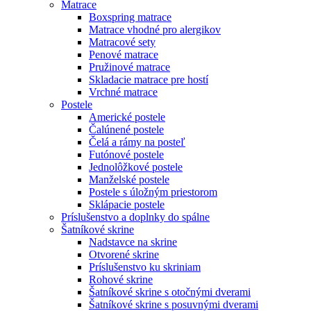
Matrace
Boxspring matrace
Matrace vhodné pro alergikov
Matracové sety
Penové matrace
Pružinové matrace
Skladacie matrace pre hostí
Vrchné matrace
Postele
Americké postele
Čalúnené postele
Čelá a rámy na posteľ
Futónové postele
Jednolôžkové postele
Manželské postele
Postele s úložným priestorom
Sklápacie postele
Príslušenstvo a doplnky do spálne
Šatníkové skrine
Nadstavce na skrine
Otvorené skrine
Príslušenstvo ku skriniam
Rohové skrine
Šatníkové skrine s otočnými dverami
Šatníkové skrine s posuvnými dverami