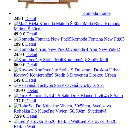
Komoda Frame
249 €
Detail
Malá Biela Komoda
Malmö Š:30cm
49.9 €
Detail
Komoda Fontana New Ftk05
199 €
Detail
Komoda 4-You New Yuk02
24.9 €
Detail
Konferenčný Stolík Mali
66.9 €
Detail
Kovový Konferenčný Stolík S Drevenou Doskou Urban
149 €
Detail
Vstavaná Kuchyňa Star
1299 €
Detail
Drez Blanco Livit 45 S Salto
137 €
Detail
Rohožka Do Kúpeľne Vivien, 50/50cm, Svetlosivá
7.99 €
Detail
Led Žiarovka 10626,
E14, 5 Watt