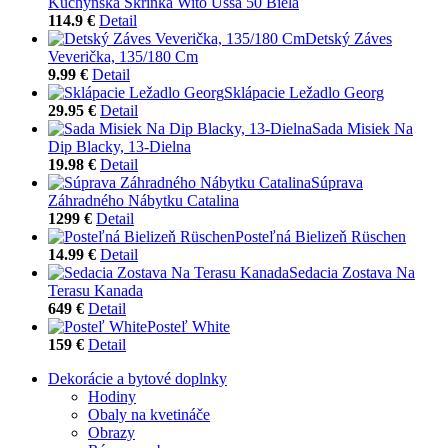
Kuchynská Skrinka Wito Ussa 50 Biela
114.9 €
Detail
Detský Záves
Veverička, 135/180 Cm
9.99 €
Detail
Sklápacie Ležadlo Georg
29.95 €
Detail
Sada Misiek Na
Dip Blacky, 13-Dielna
19.98 €
Detail
Súprava
Záhradného Nábytku Catalina
1299 €
Detail
Posteľná Bielizeň Rüschen
14.99 €
Detail
Sedacia Zostava Na
Terasu Kanada
649 €
Detail
Posteľ White
159 €
Detail
Dekorácie a bytové doplnky
Hodiny
Obaly na kvetináče
Obrazy