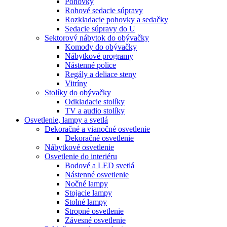
Pohovky
Rohové sedacie súpravy
Rozkladacie pohovky a sedačky
Sedacie súpravy do U
Sektorový nábytok do obývačky
Komody do obývačky
Nábytkové programy
Nástenné police
Regály a deliace steny
Vitríny
Stolíky do obývačky
Odkladacie stolíky
TV a audio stolíky
Osvetlenie, lampy a svetlá
Dekoračné a vianočné osvetlenie
Dekoračné osvetlenie
Nábytkové osvetlenie
Osvetlenie do interiéru
Bodové a LED svetlá
Nástenné osvetlenie
Nočné lampy
Stojacie lampy
Stolné lampy
Stropné osvetlenie
Závesné osvetlenie