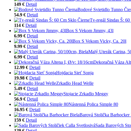
149 €
Detail
Bodové Svietidlo Tunno Čie
54.9 €
Detail
Tv-regál Sindas Š: 6
114 €
Detail
Box S Vekom Jimmy, 43l
6.99 €
Detail
Box S Vekom Vicky, Ca. 20l
9.99 €
Detail
Malý Uterák Carina, 5
6.99 €
Detail
Dekoračná Váza Alt
12.99 €
Detail
Hojdacia Sieť Sonja
19.98 €
Detail
Zrkadlo Head Welle
5.49 €
Detail
Stojacie Zrkadlo Meggy
56.9 €
Detail
Nástenná Polica Simple 80
16.95 €
Detail
Barová Stolička Barhocker 
159 €
Detail
Sada Barových Stol
129 €
Detail