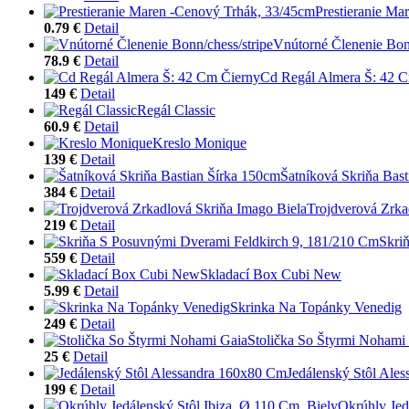
Prestieranie Ma
0.79 €
Detail
Vnútorné Členenie Bonn
78.9 €
Detail
Cd Regál Almera Š: 42 
149 €
Detail
Regál Classic
60.9 €
Detail
Kreslo Monique
139 €
Detail
Šatníková Skriňa Bas
384 €
Detail
Trojdverová Zrka
219 €
Detail
Skri
559 €
Detail
Skladací Box Cubi New
5.99 €
Detail
Skrinka Na Topánky Venedig
249 €
Detail
Stolička So Štyrmi Nohami
25 €
Detail
Jedálenský Stôl Ale
199 €
Detail
Okrúhly Jed