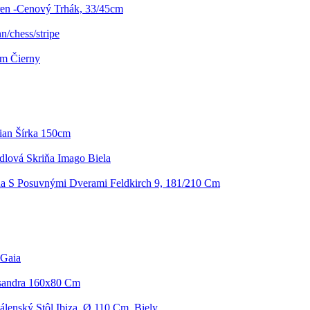
ren -Cenový Trhák, 33/45cm
/chess/stripe
Cm Čierny
tian Šírka 150cm
dlová Skriňa Imago Biela
ňa S Posuvnými Dverami Feldkirch 9, 181/210 Cm
 Gaia
ssandra 160x80 Cm
álenský Stôl Ibiza, Ø 110 Cm, Biely