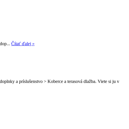
dop...
Čítať ďalej »
plnky a príslušenstvo > Koberce a terasová dlažba. Viete si ju v