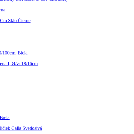
rna
0 Cm Sklo Čierne
0/100cm, Biela
ena I, Ø/v: 18/16cm
Biela
ičiek Calla Svetlosivá