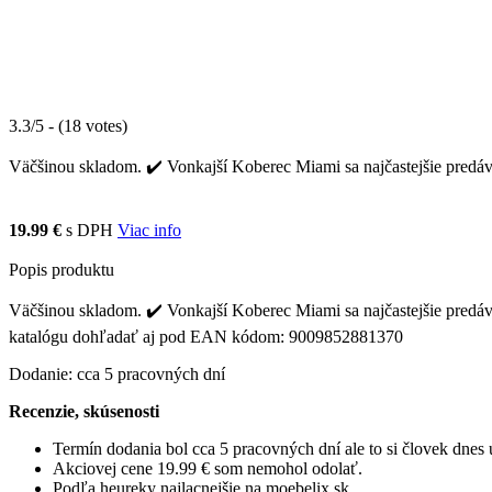
3.3/5 - (18 votes)
Väčšinou skladom. ✔️ Vonkajší Koberec Miami sa najčastejšie predáv
19.99 €
s DPH
Viac info
Popis produktu
Väčšinou skladom. ✔️ Vonkajší Koberec Miami sa najčastejšie predáva
katalógu dohľadať aj pod EAN kódom: 9009852881370
Dodanie: cca 5 pracovných dní
Recenzie, skúsenosti
Termín dodania bol cca 5 pracovných dní ale to si človek dne
Akciovej cene 19.99 € som nemohol odolať.
Podľa heureky najlacnejšie na moebelix.sk