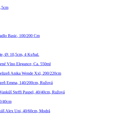
2,5cm
radlo Basic, 100/200 Cm
te, Ø: 10,5cm, 4 Ks/bal.
ené Víno Elegance, Ca. 550ml
ielizeň Anika Wende Xxl, 200/220cm
lizeň Emma, 140/200cm, Ružová
Vankúš Steffi Paspel, 40/40cm, Ružová
40/40cm
úš Alex Uni, 40/60cm, Modrá