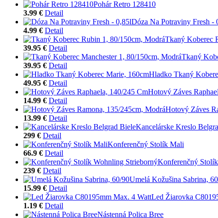
Pohár Retro 128410
3.99 €
Detail
Dóza Na Potraviny Fresh - 
4.99 €
Detail
Tkaný Koberec R
39.95 €
Detail
Tkaný Kobe
39.95 €
Detail
Hladko Tkaný Kobere
49.95 €
Detail
Hotový Záves Raphae
14.99 €
Detail
Hotový Záves R
13.99 €
Detail
Kancelárske Kreslo Belgra
299 €
Detail
Konferenčný Stolík Mali
66.9 €
Detail
Konferenčný Stolík
239 €
Detail
Umelá Kožušina Sabrina, 60
15.99 €
Detail
Led Žiarovka C8019
1.19 €
Detail
Nástenná Polica Bree