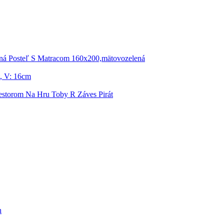
ná Posteľ S Matracom 160x200,mätovozelená
, V: 16cm
iestorom Na Hru Toby R Záves Pirát
h