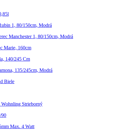
0,85l
ubin 1, 80/150cm, Modrá
rec Manchester 1, 80/150cm, Modrá
c Marie, 160cm
la, 140/245 Cm
amona, 135/245cm, Modrá
d Biele
 Wohnling Strieborný
/90
5mm Max. 4 Watt