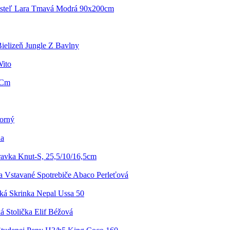
osteľ Lara Tmavá Modrá 90x200cm
ielizeň Jungle Z Bavlny
Wito
 Cm
borný
na
ravka Knut-S, 25,5/10/16,5cm
a Vstavané Spotrebiče Abaco Perleťová
á Skrinka Nepal Ussa 50
á Stolička Elif Béžová