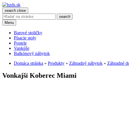
search
close
search
Menu
Barové stoličky
Písacie stoly
Postele
Vankúše
Balkónový nábytok
Domáca stránka
»
Produkty
»
Záhradný nábytok
»
Záhradné do
Vonkajší Koberec Miami