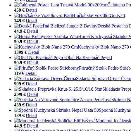
Čalúnená P
459 €
Detail
Hračkárske Vozidlo Go-Kart
149 €
Detail
Detská Posteľná B
44.9 €
Detail
Horná Kuchynská Skrinka 
59.9 €
Detail
Kuchynský Blok Nano 270
1399 €
Detail
Obal Na Kvetináč Peyo I
59.9 €
Detail
Príručný Stolík Pedro Strie
119 €
Detail
Sedacia Súprava Driver Čier
999 €
Detail
Skladacia Prep
2.99 €
Detail
Skrinka N
439 €
Detail
Spodná Kuchynsk
139 €
Detail
Moderná Jedálensk
44.9 €
Detail