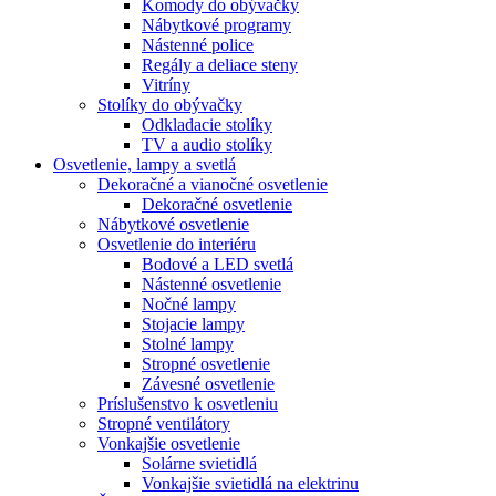
Komody do obývačky
Nábytkové programy
Nástenné police
Regály a deliace steny
Vitríny
Stolíky do obývačky
Odkladacie stolíky
TV a audio stolíky
Osvetlenie, lampy a svetlá
Dekoračné a vianočné osvetlenie
Dekoračné osvetlenie
Nábytkové osvetlenie
Osvetlenie do interiéru
Bodové a LED svetlá
Nástenné osvetlenie
Nočné lampy
Stojacie lampy
Stolné lampy
Stropné osvetlenie
Závesné osvetlenie
Príslušenstvo k osvetleniu
Stropné ventilátory
Vonkajšie osvetlenie
Solárne svietidlá
Vonkajšie svietidlá na elektrinu