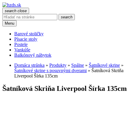
search
close
search
Menu
Barové stoličky
Písacie stoly
Postele
Vankúše
Balkónový nábytok
Domáca stránka
»
Produkty
»
Spálne
»
Šatníkové skrine
»
Šatníkové skrine s posuvnými dverami
»
Šatníková Skriňa
Liverpool Šírka 135cm
Šatníková Skriňa Liverpool Šírka 135cm