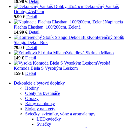
19.98 €
Detail
Dekoračný Vankúš
Dobby, 45/45cm
9.99 €
Detail
Napínacia
Plachta Elasthan, 100/200cm, Zelená
14.99 €
Detail
Konferenčný Stolík
Stango Dekor Buk
79.9 €
Detail
Zrkadlová Skrinka Milano
149 €
Detail
Vysoká
Komoda Biela S Vysokým Leskom
159 €
Detail
Dekorácie a bytové doplnky
Hodiny
Obaly na kvetináče
Obrazy
Rámy na obrazy
Stojany na kvety
Sviečky, svietniky, vône a aromalampy
LED-sviečky
Sviečky