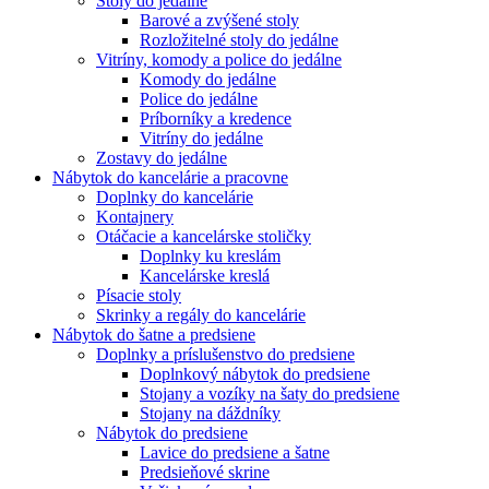
Stoly do jedálne
Barové a zvýšené stoly
Rozložitelné stoly do jedálne
Vitríny, komody a police do jedálne
Komody do jedálne
Police do jedálne
Príborníky a kredence
Vitríny do jedálne
Zostavy do jedálne
Nábytok do kancelárie a pracovne
Doplnky do kancelárie
Kontajnery
Otáčacie a kancelárske stoličky
Doplnky ku kreslám
Kancelárske kreslá
Písacie stoly
Skrinky a regály do kancelárie
Nábytok do šatne a predsiene
Doplnky a príslušenstvo do predsiene
Doplnkový nábytok do predsiene
Stojany a vozíky na šaty do predsiene
Stojany na dáždníky
Nábytok do predsiene
Lavice do predsiene a šatne
Predsieňové skrine