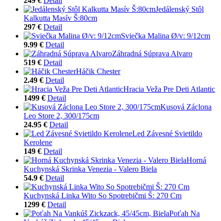
249 €
Detail
Jedálenský Stôl
Kalkutta Masív Š:80cm
297 €
Detail
Sviečka Malina Ø/v: 9/12cm
9.99 €
Detail
Záhradná Súprava Alvaro
519 €
Detail
Háčik Chester
2.49 €
Detail
Hracia Veža Pre Deti Atlantic
1499 €
Detail
Kusová Záclona
Leo Store 2, 300/175cm
24.95 €
Detail
Led Závesné Svietildo
Kerolene
149 €
Detail
Horná
Kuchynská Skrinka Venezia - Valero Biela
54.9 €
Detail
Kuchynská Linka Wito So Spotrebičmi Š: 270 Cm
1299 €
Detail
Poťah Na