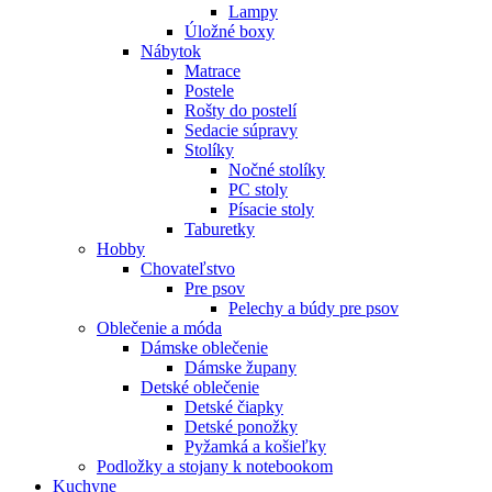
Lampy
Úložné boxy
Nábytok
Matrace
Postele
Rošty do postelí
Sedacie súpravy
Stolíky
Nočné stolíky
PC stoly
Písacie stoly
Taburetky
Hobby
Chovateľstvo
Pre psov
Pelechy a búdy pre psov
Oblečenie a móda
Dámske oblečenie
Dámske župany
Detské oblečenie
Detské čiapky
Detské ponožky
Pyžamká a košieľky
Podložky a stojany k notebookom
Kuchyne