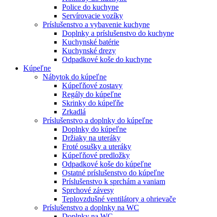
Police do kuchyne
Servírovacie vozíky
Príslušenstvo a vybavenie kuchyne
Doplnky a príslušenstvo do kuchyne
Kuchynské batérie
Kuchynské drezy
Odpadkové koše do kuchyne
Kúpeľne
Nábytok do kúpeľne
Kúpeľňové zostavy
Regály do kúpeľne
Skrinky do kúpeľňe
Zrkadlá
Príslušenstvo a doplnky do kúpeľne
Doplnky do kúpeľne
Držiaky na uteráky
Froté osušky a uteráky
Kúpeľňové predložky
Odpadkové koše do kúpeľne
Ostatné príslušenstvo do kúpeľne
Príslušenstvo k sprchám a vaniam
Sprchové závesy
Teplovzdušné ventilátory a ohrievače
Príslušenstvo a doplnky na WC
Doplnky na WC