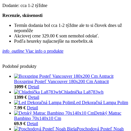
Dodanie: cca 1-2 týždne
Recenzie, skúsenosti
Termín dodania bol cca 1-2 týždne ale to si človek dnes už
nepomôže
Akciovej cene 329.00 € som nemohol odolať.
Podľa heureky najlacnejšie na moebelix.sk
info_outline
Viac info o produkte
Podobné produkty
Boxspring Posteľ Vancouver 180x200 Cm Antracit
1099 €
Detail
Chladnička La8783wh
1399 €
Detail
Led Dekoračná Lampa Polim
7.99 €
Detail
Detský Matrac
Bambino 70x140x10 Cm
69.9 €
Detail
Poschodová Posteľ Noah