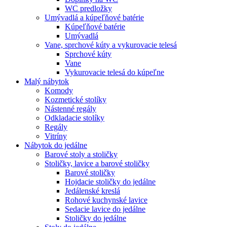
WC predložky
Umývadlá a kúpeľňové batérie
Kúpeľňové batérie
Umývadlá
Vane, sprchové kúty a vykurovacie telesá
Sprchové kúty
Vane
Vykurovacie telesá do kúpeľne
Malý nábytok
Komody
Kozmetické stolíky
Nástenné regály
Odkladacie stolíky
Regály
Vitríny
Nábytok do jedálne
Barové stoly a stoličky
Stoličky, lavice a barové stoličky
Barové stoličky
Hojdacie stoličky do jedálne
Jedálenské kreslá
Rohové kuchynské lavice
Sedacie lavice do jedálne
Stoličky do jedálne