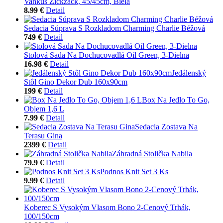
Vankúš Zickzack, 45/45cm, Biela
8.99 €
Detail
Sedacia Súprava S Rozkladom Charming Charlie Béžová
749 €
Detail
Stolová Sada Na Dochucovadlá Oil Green, 3-Dielna
16.98 €
Detail
Jedálenský
Stôl Gino Dekor Dub 160x90cm
199 €
Detail
Box Na Jedlo To Go,
Objem 1,6 L
7.99 €
Detail
Sedacia Zostava Na
Terasu Gina
2399 €
Detail
Záhradná Stolička Nabila
79.9 €
Detail
Podnos Knit Set 3 Ks
9.99 €
Detail
Koberec S Vysokým Vlasom Bono 2-Cenový Trhák,
100/150cm