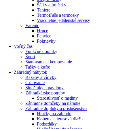
Šálky a hrnčeky
Taniere
Termofľaše a termosky
Viacdielne jedálenské servisy
Varenie
Hrnce
Panvice
Pokrievky
Voľný čas
Funkčné doplnky
Šport
Stanovanie a kempovanie
Tašky a kufre
Záhradný nábytok
Bazény a vírivky
Grilovanie
Slnečníky a pavilóny
Záhradkárske potreby
Starostlivosť o rastliny
Záhradné domčeky na náradie
Záhradné doplnky a príslušenstvo
Hračky na záhradu
Koberce a terasová dlažba
Podsedáky