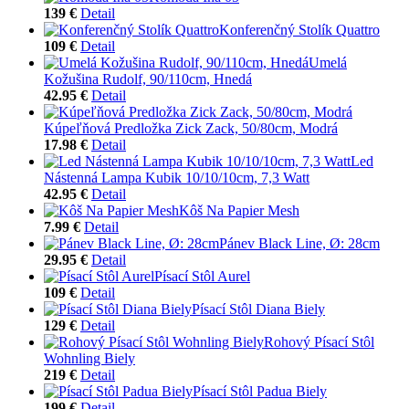
139 €
Detail
Konferenčný Stolík Quattro
109 €
Detail
Umelá
Kožušina Rudolf, 90/110cm, Hnedá
42.95 €
Detail
Kúpeľňová Predložka Zick Zack, 50/80cm, Modrá
17.98 €
Detail
Led
Nástenná Lampa Kubik 10/10/10cm, 7,3 Watt
42.95 €
Detail
Kôš Na Papier Mesh
7.99 €
Detail
Pánev Black Line, Ø: 28cm
29.95 €
Detail
Písací Stôl Aurel
109 €
Detail
Písací Stôl Diana Biely
129 €
Detail
Rohový Písací Stôl
Wohnling Biely
219 €
Detail
Písací Stôl Padua Biely
199 €
Detail