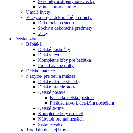
Svietniky a stojany na sviečky
Vône a aromalampy
Umelé kvety
Vázy, sochy a dekoračné predmety
Dekorácie na stenu
Sochy a dekoračné predmety
Vázy
Detská izba
Bábätká
Detské postieľky
Detský textil
Kompletné izby pre bábätká
Prebaľovacie pulty
Detské matrace
Nábytok pre deti a mládež
Detské otočné stoličky
Detské písacie stoly
Detské postele
Klasické detské postele
Príslušenstvo k detským posteliam
Detské skrine
Kompletné izby pre deti
Nábytok pre najmenších
Sedacie vaky
Textil do detskej izby