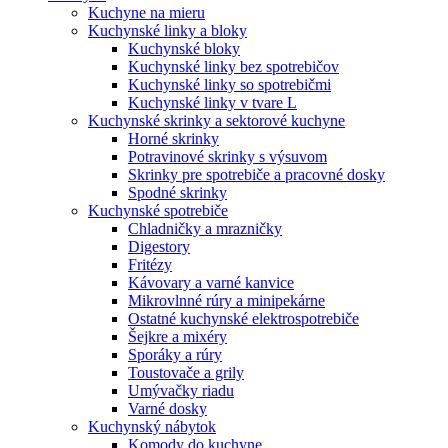
Kuchyne na mieru
Kuchynské linky a bloky
Kuchynské bloky
Kuchynské linky bez spotrebičov
Kuchynské linky so spotrebičmi
Kuchynské linky v tvare L
Kuchynské skrinky a sektorové kuchyne
Horné skrinky
Potravinové skrinky s výsuvom
Skrinky pre spotrebiče a pracovné dosky
Spodné skrinky
Kuchynské spotrebiče
Chladničky a mrazničky
Digestory
Fritézy
Kávovary a varné kanvice
Mikrovlnné rúry a minipekárne
Ostatné kuchynské elektrospotrebiče
Šejkre a mixéry
Sporáky a rúry
Toustovače a grily
Umývačky riadu
Varné dosky
Kuchynský nábytok
Komody do kuchyne