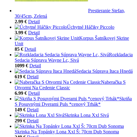
Prestieranie Stefan,
30/45cm, Zelená
2.99 €
Detail
Úchytné Háčiky Piccolo
3.99 €
Detail
Korpus Šatníkovej Skrine
Unit
85 €
Detail
Rozkladacia
Sedacia Súprava Wayne Lc, Sivá
1099 €
Detail
Sedacia Súprava Itaca Hnedá
619 €
Detail
Naberačka S
Otvormi Na Cedenie Classic
6.99 €
Detail
Skriňa
S Posuvnými Dverami Puls *cenový Trhák*
149 €
Detail
Skrinka Lona Xxl Sivá
299 €
Detail
Skrinka Na Topánky Lona Xxl Š: 70cm Dub Sonoma