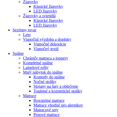
Žiarovky
Klasické žiarovky
LED žiarovky
Žiarovky a svietidlá
Klasické žiarovky
LED žiarovky
Sezónny tovar
Leto
Vianočná výzdoba a doplnky
Vianočné dekorácie
Vianočný textil
Spálne
Chrániče matraca a toppery
Kompletné spálne
Lamelové rošty
Malý nábytok do spálne
Komody do spálne
Nočné stolíky
Stojany na šaty a oblečenie
Toaletné a kozmetické stolíky
Matrace
Boxspring matrace
Matrace vhodné pro alergikov
Matracové sety
Penové matrace