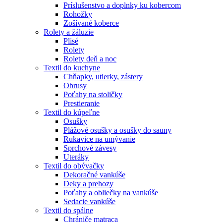
Príslušenstvo a doplnky ku kobercom
Rohožky
Zošívané koberce
Rolety a žáluzie
Plisé
Rolety
Rolety deň a noc
Textil do kuchyne
Chňapky, utierky, zástery
Obrusy
Poťahy na stoličky
Prestieranie
Textil do kúpeľne
Osušky
Plážové osušky a osušky do sauny
Rukavice na umývanie
Sprchové závesy
Uteráky
Textil do obývačky
Dekoračné vankúše
Deky a prehozy
Poťahy a obliečky na vankúše
Sedacie vankúše
Textil do spálne
Chrániče matraca