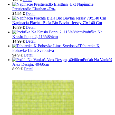
Napínacie
Prestieradlo Elasthan -Ext-
24.95 €
Detail
Napínacia Plachta Biela Bio Bavlna Jersey 70x140 Cm
16.89 €
Detail
Poduška Na
Kreslo Poppi 2, 115/48/4cm
14.99 €
Detail
Taburetka K
Pohovke Lima Svetlosivá
94.9 €
Detail
Poťah Na Vankúš
Alex Design, 40/60cm
8.99 €
Detail