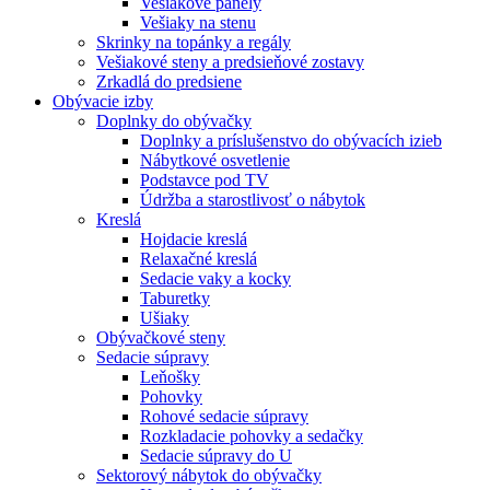
Vešiakové panely
Vešiaky na stenu
Skrinky na topánky a regály
Vešiakové steny a predsieňové zostavy
Zrkadlá do predsiene
Obývacie izby
Doplnky do obývačky
Doplnky a príslušenstvo do obývacích izieb
Nábytkové osvetlenie
Podstavce pod TV
Údržba a starostlivosť o nábytok
Kreslá
Hojdacie kreslá
Relaxačné kreslá
Sedacie vaky a kocky
Taburetky
Ušiaky
Obývačkové steny
Sedacie súpravy
Leňošky
Pohovky
Rohové sedacie súpravy
Rozkladacie pohovky a sedačky
Sedacie súpravy do U
Sektorový nábytok do obývačky