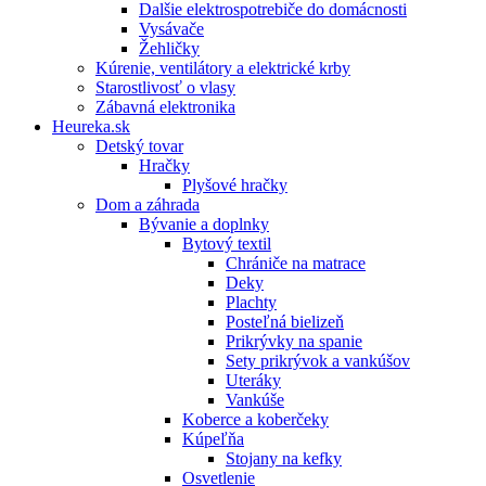
Dalšie elektrospotrebiče do domácnosti
Vysávače
Žehličky
Kúrenie, ventilátory a elektrické krby
Starostlivosť o vlasy
Zábavná elektronika
Heureka.sk
Detský tovar
Hračky
Plyšové hračky
Dom a záhrada
Bývanie a doplnky
Bytový textil
Chrániče na matrace
Deky
Plachty
Posteľná bielizeň
Prikrývky na spanie
Sety prikrývok a vankúšov
Uteráky
Vankúše
Koberce a koberčeky
Kúpeľňa
Stojany na kefky
Osvetlenie