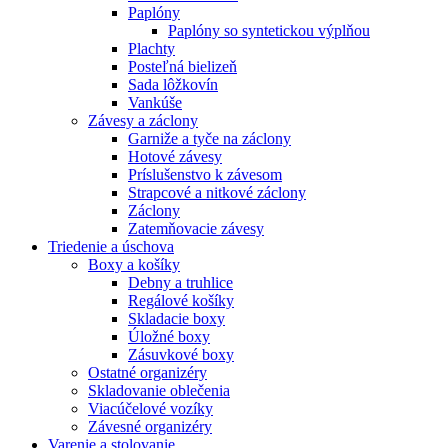
Paplóny
Paplóny so syntetickou výplňou
Plachty
Posteľná bielizeň
Sada lôžkovín
Vankúše
Závesy a záclony
Garniže a tyče na záclony
Hotové závesy
Príslušenstvo k závesom
Strapcové a nitkové záclony
Záclony
Zatemňovacie závesy
Triedenie a úschova
Boxy a košíky
Debny a truhlice
Regálové košíky
Skladacie boxy
Úložné boxy
Zásuvkové boxy
Ostatné organizéry
Skladovanie oblečenia
Viacúčelové vozíky
Závesné organizéry
Varenie a stolovanie