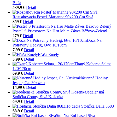
Biela
539.9 €
Detail
Rozťahovacia Posteľ Marianne 90x200 Cm Sivá
359 €
Detail
Posteľ S Priestorom Na Hru Malte Záves Béžovo-Zelený
279 €
Detail
Dóza Na
Potraviny Hedvig, Ø/v: 10/10cm
7.99 €
Detail
Fľaša Emely
3.99 €
Detail
Tkaný Koberec Selma,
120/170cm
69.9 €
Detail
Nástenné Hodiny
Jesper, Ca. 30x4cm
14.99 €
Detail
Jedálenská
Stolička Conny, Sivá Koženka
69.9 €
Detail
Hojdacia Stolička Dalia 8683
68.9 €
Detail
Stolička Eni-based Sivá