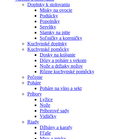
Doplnky k stolovaniu
Misky na ovocie
Podtácky
Popolníky
Servítky
Slamky na pitie
Soľničky a koreničky
Kuchynské doplnky
Kuchynské pomôcky
Dosky na krájanie
Dózy a poháre s vekom
Nože a držiaky nožov
Rôzne kuchynské pomôcky
Pečenie
Poháre
Poháre na víno a sekt
Príbory
Lyžice
Nože
Príborové sady
Vidličky
Riady
Džbány a karafy
Fľaše
Misy a misky