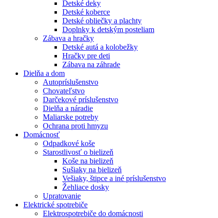
Detské deky
Detské koberce
Detské obliečky a plachty
Doplnky k detským posteliam
Zábava a hračky
Detské autá a kolobežky
Hračky pre deti
Zábava na záhrade
Dielňa a dom
Autopríslušenstvo
Chovateľstvo
Darčekové príslušenstvo
Dielňa a náradie
Maliarske potreby
Ochrana proti hmyzu
Domácnosť
Odpadkové koše
Starostlivosť o bielizeň
Koše na bielizeň
Sušiaky na bielizeň
Vešiaky, štipce a iné príslušenstvo
Žehliace dosky
Upratovanie
Elektrické spotrebiče
Elektrospotrebiče do domácnosti