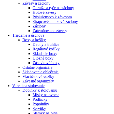
Závesy a záclony
Garniže a tyče na záclony
Hotové závesy
Príslušenstvo k závesom
Strapcové a nitkové záclony
Záclony
Zatemňovacie závesy
Triedenie a úschova
Boxy a košíky
Debny a truhlice
Regálové košíky
Skladacie boxy
Úložné boxy
Zásuvkové boxy
Ostatné organizéry
Skladovanie oblečenia
Viacúčelové vozíky
Závesné organizéry
Varenie a stolovanie
Doplnky k stolovaniu
Misky na ovocie
Podtácky
Popolníky
Servítky
Slamky na pitie