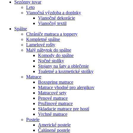
Sezónny tovar
Leto
Vianočná výzdoba a doplnky
Vianočné dekorácie
Vianočný textil
Spálne
Chrániče matraca a toppery
Kompletné spálne
Lamelové rošty
Malý nábytok do spálne
Komody do spálne
Nočné stolíky
Stojany na šaty a oblečenie
Toaletné a kozmetické stolíky
Matrace
Boxspring matrace
Matrace vhodné pro alergikov
Matracové sety
Penové matrace
Pružinové matrace
Skladacie matrace pre hostí
Vrchné matrace
Postele
Americké postele
Čalúnené postele