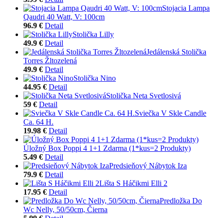
Stojacia Lampa
Qaudri 40 Watt, V: 100cm
96.9 €
Detail
Stolička Lilly
49.9 €
Detail
Jedálenská Stolička
Torres Žltozelená
49.9 €
Detail
Stolička Nino
44.95 €
Detail
Stolička Neta Svetlosivá
59 €
Detail
Sviečka V Skle Candle
Ca. 64 H.
19.98 €
Detail
Úložný Box Poppi 4 1+1 Zdarma (1*kus=2 Produkty)
5.49 €
Detail
Predsieňový Nábytok Iza
79.9 €
Detail
Lišta S Háčikmi Elli 2
17.95 €
Detail
Predložka Do
Wc Nelly, 50/50cm, Čierna