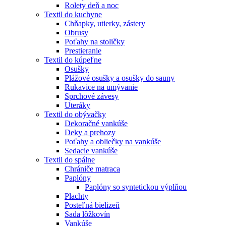
Rolety deň a noc
Textil do kuchyne
Chňapky, utierky, zástery
Obrusy
Poťahy na stoličky
Prestieranie
Textil do kúpeľne
Osušky
Plážové osušky a osušky do sauny
Rukavice na umývanie
Sprchové závesy
Uteráky
Textil do obývačky
Dekoračné vankúše
Deky a prehozy
Poťahy a obliečky na vankúše
Sedacie vankúše
Textil do spálne
Chrániče matraca
Paplóny
Paplóny so syntetickou výplňou
Plachty
Posteľná bielizeň
Sada lôžkovín
Vankúše