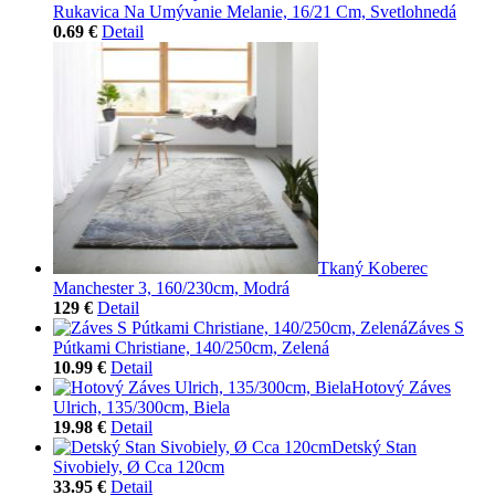
Rukavica Na Umývanie Melanie, 16/21 Cm, Svetlohnedá
0.69 €
Detail
Tkaný Koberec
Manchester 3, 160/230cm, Modrá
129 €
Detail
Záves S
Pútkami Christiane, 140/250cm, Zelená
10.99 €
Detail
Hotový Záves
Ulrich, 135/300cm, Biela
19.98 €
Detail
Detský Stan
Sivobiely, Ø Cca 120cm
33.95 €
Detail