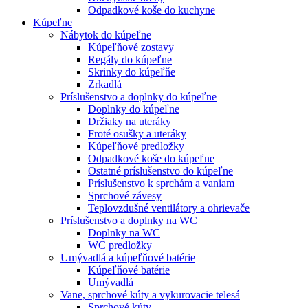
Odpadkové koše do kuchyne
Kúpeľne
Nábytok do kúpeľne
Kúpeľňové zostavy
Regály do kúpeľne
Skrinky do kúpeľňe
Zrkadlá
Príslušenstvo a doplnky do kúpeľne
Doplnky do kúpeľne
Držiaky na uteráky
Froté osušky a uteráky
Kúpeľňové predložky
Odpadkové koše do kúpeľne
Ostatné príslušenstvo do kúpeľne
Príslušenstvo k sprchám a vaniam
Sprchové závesy
Teplovzdušné ventilátory a ohrievače
Príslušenstvo a doplnky na WC
Doplnky na WC
WC predložky
Umývadlá a kúpeľňové batérie
Kúpeľňové batérie
Umývadlá
Vane, sprchové kúty a vykurovacie telesá
Sprchové kúty