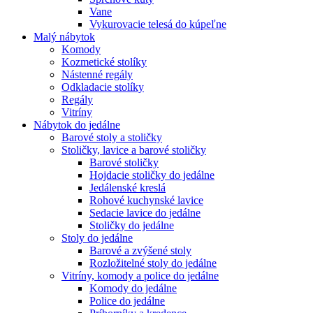
Vane
Vykurovacie telesá do kúpeľne
Malý nábytok
Komody
Kozmetické stolíky
Nástenné regály
Odkladacie stolíky
Regály
Vitríny
Nábytok do jedálne
Barové stoly a stoličky
Stoličky, lavice a barové stoličky
Barové stoličky
Hojdacie stoličky do jedálne
Jedálenské kreslá
Rohové kuchynské lavice
Sedacie lavice do jedálne
Stoličky do jedálne
Stoly do jedálne
Barové a zvýšené stoly
Rozložitelné stoly do jedálne
Vitríny, komody a police do jedálne
Komody do jedálne
Police do jedálne