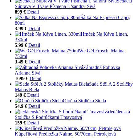
Sedacia
Súprava V Tvare Písmena L 'sandra' Sivá
899 €
Detail
Šálka Na Espresso Capri,
80ml
3.99 €
Detail
Hrnček Na Kávu Linen,
330ml
5.99 €
Detail
Wc Gél Frosch, Malina
750ml
3.49 €
Detail
Záhradná Pohovka
Arianna Sivá
1699 €
Detail
Sada Stôl A 2 Stoličky
Matias Biela
149 €
Detail
Otočná Stolička Stella
54.9 €
Detail
Jedálenská
Stolička S Podrúčkami Tmavosivá
159 €
Detail
Kúpeľňová Predložka Naime, 50/70cm, Petrolejová