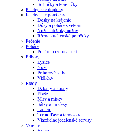
Soľničky a koreničky
Kuchynské doplnky
Kuchynské pomôcky
Dosky na krájanie
Dózy a poháre s vekom
Nože a držiaky nožov
Rôzne kuchynské pomôcky
Pečenie
Poháre
Poháre na víno a sekt
Príbory
Lyžice
Nože
Príborové sady
Vidličky
Riady
Džbány a karafy
Fľaše
Misy a misky
Šálky a hrnčeky
Taniere
Termofľaše a termosky
Viacdielne jedálenské servisy
Varenie
Hrnce