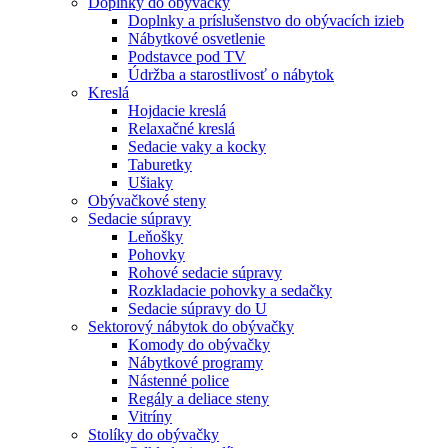
Doplnky do obývačky
Doplnky a príslušenstvo do obývacích izieb
Nábytkové osvetlenie
Podstavce pod TV
Údržba a starostlivosť o nábytok
Kreslá
Hojdacie kreslá
Relaxačné kreslá
Sedacie vaky a kocky
Taburetky
Ušiaky
Obývačkové steny
Sedacie súpravy
Leňošky
Pohovky
Rohové sedacie súpravy
Rozkladacie pohovky a sedačky
Sedacie súpravy do U
Sektorový nábytok do obývačky
Komody do obývačky
Nábytkové programy
Nástenné police
Regály a deliace steny
Vitríny
Stolíky do obývačky