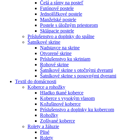
Čelá a rámy na posteľ
Futónové postele
Jednolôžkové postele
Manželské postele
Postele s úložným priestorom
Sklápacie postele
Príslušenstvo a doplnky do spálne
Šatníkové skrine
Nadstavce na skrine
Otvorené skrine
Príslušenstvo ku skriniam
Rohové skrine
Šatníkové skrine s otočnými dverami
Šatníkové skrine s posuvnými dverami
Textil do domácnosti
Koberce a rohožky
Hladko tkané koberce
Koberce s vysokým vlasom
Kožušinové koberce
Príslušenstvo a doplnky ku kobercom
Rohožky
Zošívané koberce
Rolety a žáluzie
Plisé
Rolety