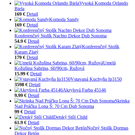
Vysoká Komoda Orlando
Biela
169 €
Detail
Komoda Sandy
169 €
Detail
Konferenčný Stolík Nachto Dekor Dub Sonoma
54.9 €
Detail
Konferenčný Stolík
Karam Zlatý
179 €
Detail
Umelá
Kožušina Sabrina, 60/90cm, Ružová
15.99 €
Detail
Vstavaná Kuchyňa Ip3150
3598 €
Detail
Akrylová Farba 45146
9.99 €
Detail
Skrinka
Nad Práčku Lona Š: 70 Cm Dub Sonoma
99 €
Detail
Detský Stôl Child
61.9 €
Detail
Nočný Stolík Dormas
Dekor Betón