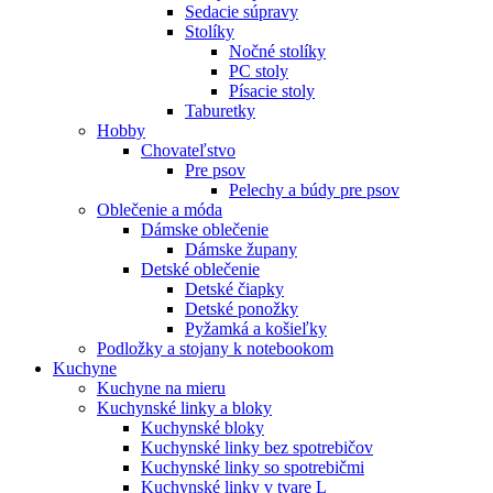
Sedacie súpravy
Stolíky
Nočné stolíky
PC stoly
Písacie stoly
Taburetky
Hobby
Chovateľstvo
Pre psov
Pelechy a búdy pre psov
Oblečenie a móda
Dámske oblečenie
Dámske župany
Detské oblečenie
Detské čiapky
Detské ponožky
Pyžamká a košieľky
Podložky a stojany k notebookom
Kuchyne
Kuchyne na mieru
Kuchynské linky a bloky
Kuchynské bloky
Kuchynské linky bez spotrebičov
Kuchynské linky so spotrebičmi
Kuchynské linky v tvare L