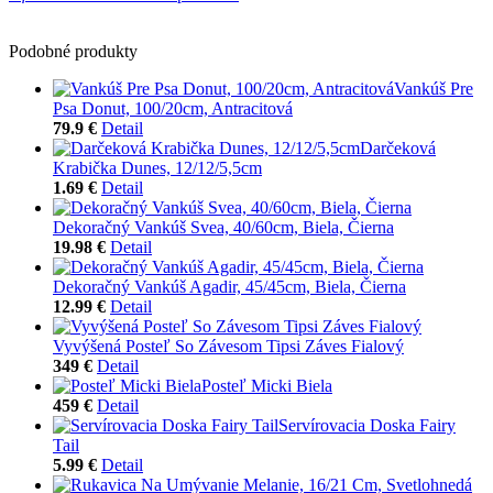
Podobné produkty
Vankúš Pre
Psa Donut, 100/20cm, Antracitová
79.9 €
Detail
Darčeková
Krabička Dunes, 12/12/5,5cm
1.69 €
Detail
Dekoračný Vankúš Svea, 40/60cm, Biela, Čierna
19.98 €
Detail
Dekoračný Vankúš Agadir, 45/45cm, Biela, Čierna
12.99 €
Detail
Vyvýšená Posteľ So Závesom Tipsi Záves Fialový
349 €
Detail
Posteľ Micki Biela
459 €
Detail
Servírovacia Doska Fairy
Tail
5.99 €
Detail