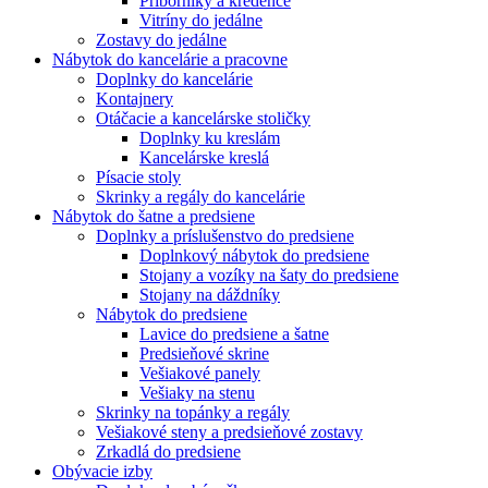
Príborníky a kredence
Vitríny do jedálne
Zostavy do jedálne
Nábytok do kancelárie a pracovne
Doplnky do kancelárie
Kontajnery
Otáčacie a kancelárske stoličky
Doplnky ku kreslám
Kancelárske kreslá
Písacie stoly
Skrinky a regály do kancelárie
Nábytok do šatne a predsiene
Doplnky a príslušenstvo do predsiene
Doplnkový nábytok do predsiene
Stojany a vozíky na šaty do predsiene
Stojany na dáždníky
Nábytok do predsiene
Lavice do predsiene a šatne
Predsieňové skrine
Vešiakové panely
Vešiaky na stenu
Skrinky na topánky a regály
Vešiakové steny a predsieňové zostavy
Zrkadlá do predsiene
Obývacie izby