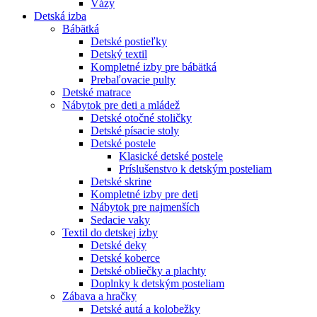
Vázy
Detská izba
Bábätká
Detské postieľky
Detský textil
Kompletné izby pre bábätká
Prebaľovacie pulty
Detské matrace
Nábytok pre deti a mládež
Detské otočné stoličky
Detské písacie stoly
Detské postele
Klasické detské postele
Príslušenstvo k detským posteliam
Detské skrine
Kompletné izby pre deti
Nábytok pre najmenších
Sedacie vaky
Textil do detskej izby
Detské deky
Detské koberce
Detské obliečky a plachty
Doplnky k detským posteliam
Zábava a hračky
Detské autá a kolobežky