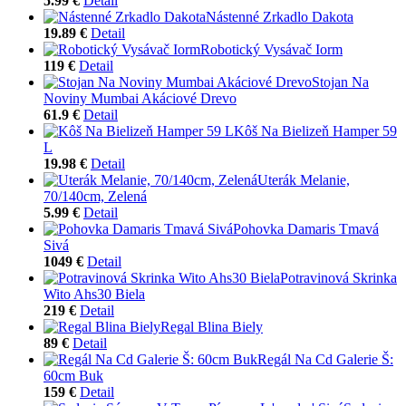
5.99 €
Detail
Nástenné Zrkadlo Dakota
19.89 €
Detail
Robotický Vysávač Iorm
119 €
Detail
Stojan Na
Noviny Mumbai Akáciové Drevo
61.9 €
Detail
Kôš Na Bielizeň Hamper 59
L
19.98 €
Detail
Uterák Melanie,
70/140cm, Zelená
5.99 €
Detail
Pohovka Damaris Tmavá
Sivá
1049 €
Detail
Potravinová Skrinka
Wito Ahs30 Biela
219 €
Detail
Regal Blina Biely
89 €
Detail
Regál Na Cd Galerie Š:
60cm Buk
159 €
Detail