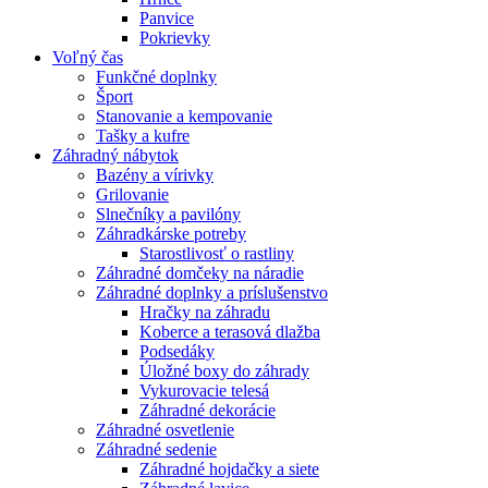
Panvice
Pokrievky
Voľný čas
Funkčné doplnky
Šport
Stanovanie a kempovanie
Tašky a kufre
Záhradný nábytok
Bazény a vírivky
Grilovanie
Slnečníky a pavilóny
Záhradkárske potreby
Starostlivosť o rastliny
Záhradné domčeky na náradie
Záhradné doplnky a príslušenstvo
Hračky na záhradu
Koberce a terasová dlažba
Podsedáky
Úložné boxy do záhrady
Vykurovacie telesá
Záhradné dekorácie
Záhradné osvetlenie
Záhradné sedenie
Záhradné hojdačky a siete