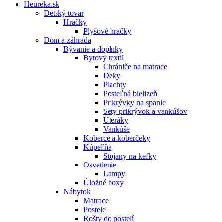
Heureka.sk
Detský tovar
Hračky
Plyšové hračky
Dom a záhrada
Bývanie a doplnky
Bytový textil
Chrániče na matrace
Deky
Plachty
Posteľná bielizeň
Prikrývky na spanie
Sety prikrývok a vankúšov
Uteráky
Vankúše
Koberce a koberčeky
Kúpeľňa
Stojany na kefky
Osvetlenie
Lampy
Úložné boxy
Nábytok
Matrace
Postele
Rošty do postelí