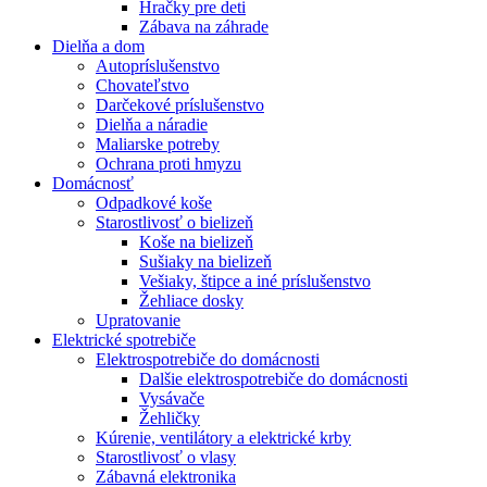
Hračky pre deti
Zábava na záhrade
Dielňa a dom
Autopríslušenstvo
Chovateľstvo
Darčekové príslušenstvo
Dielňa a náradie
Maliarske potreby
Ochrana proti hmyzu
Domácnosť
Odpadkové koše
Starostlivosť o bielizeň
Koše na bielizeň
Sušiaky na bielizeň
Vešiaky, štipce a iné príslušenstvo
Žehliace dosky
Upratovanie
Elektrické spotrebiče
Elektrospotrebiče do domácnosti
Dalšie elektrospotrebiče do domácnosti
Vysávače
Žehličky
Kúrenie, ventilátory a elektrické krby
Starostlivosť o vlasy
Zábavná elektronika