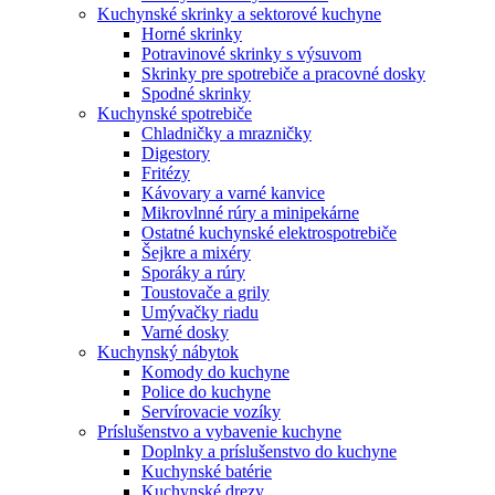
Kuchynské skrinky a sektorové kuchyne
Horné skrinky
Potravinové skrinky s výsuvom
Skrinky pre spotrebiče a pracovné dosky
Spodné skrinky
Kuchynské spotrebiče
Chladničky a mrazničky
Digestory
Fritézy
Kávovary a varné kanvice
Mikrovlnné rúry a minipekárne
Ostatné kuchynské elektrospotrebiče
Šejkre a mixéry
Sporáky a rúry
Toustovače a grily
Umývačky riadu
Varné dosky
Kuchynský nábytok
Komody do kuchyne
Police do kuchyne
Servírovacie vozíky
Príslušenstvo a vybavenie kuchyne
Doplnky a príslušenstvo do kuchyne
Kuchynské batérie
Kuchynské drezy