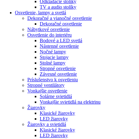
Odkladacie stolíky
TV a audio stolíky
Osvetlenie, lampy a svetlá
Dekoračné a vianočné osvetlenie
Dekoračné osvetlenie
Nábytkové osvetlenie
Osvetlenie do interiéru
Bodové a LED svetlá
Nástenné osvetlenie
Nočné lampy
Stojacie lampy
Stolné lampy
Stropné osvetlenie
Závesné osvetlenie
Príslušenstvo k osvetleniu
Stropné ventilátory
Vonkajšie osvetlenie
Solárne svietidlá
Vonkajšie svietidlá na elektrinu
Žiarovky
Klasické žiarovky
LED žiarovky
Žiarovky a svietidlá
Klasické žiarovky
LED žiarovky