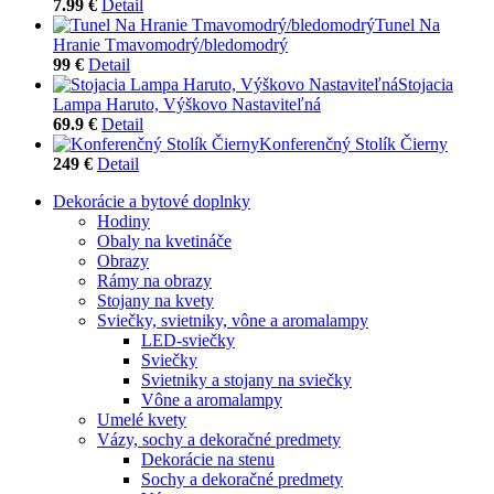
7.99 €
Detail
Tunel Na
Hranie Tmavomodrý/bledomodrý
99 €
Detail
Stojacia
Lampa Haruto, Výškovo Nastaviteľná
69.9 €
Detail
Konferenčný Stolík Čierny
249 €
Detail
Dekorácie a bytové doplnky
Hodiny
Obaly na kvetináče
Obrazy
Rámy na obrazy
Stojany na kvety
Sviečky, svietniky, vône a aromalampy
LED-sviečky
Sviečky
Svietniky a stojany na sviečky
Vône a aromalampy
Umelé kvety
Vázy, sochy a dekoračné predmety
Dekorácie na stenu
Sochy a dekoračné predmety