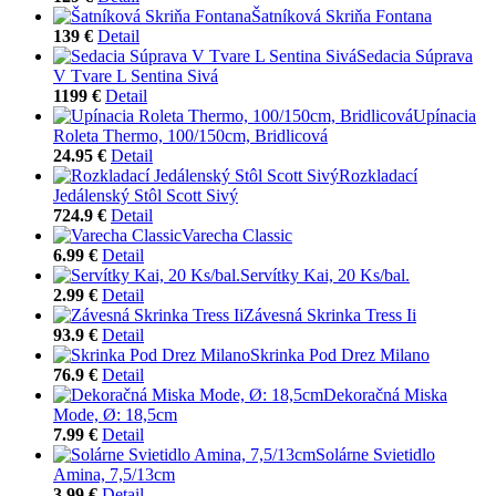
Šatníková Skriňa Fontana
139 €
Detail
Sedacia Súprava
V Tvare L Sentina Sivá
1199 €
Detail
Upínacia
Roleta Thermo, 100/150cm, Bridlicová
24.95 €
Detail
Rozkladací
Jedálenský Stôl Scott Sivý
724.9 €
Detail
Varecha Classic
6.99 €
Detail
Servítky Kai, 20 Ks/bal.
2.99 €
Detail
Závesná Skrinka Tress Ii
93.9 €
Detail
Skrinka Pod Drez Milano
76.9 €
Detail
Dekoračná Miska
Mode, Ø: 18,5cm
7.99 €
Detail
Solárne Svietidlo
Amina, 7,5/13cm
3.99 €
Detail