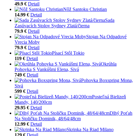
49.9 €
Detail
Nôž Santoku Christian
14.99 €
Detail
Sada
Zasúvacích Stolov Sydney Zlatá/čierna
79.9 €
Detail
Stojan Na Odpadové
Vrecia Moby
79.9 €
Detail
Písací Stôl Tokio
119 €
Detail
Okrúhla
Pohovka S Vankúšmi Elena, Sivá
749 €
Detail
Pohovka Boxspring Mona,
Sivá
599 €
Detail
Posteľná Bielizeň
Mandy, 140/200cm
29.95 €
Detail
Dlhý Poťah
Na Stoličku Dominik, 48/64/48cm
12.99 €
Detail
Skrinka Na Riad Milano
129 €
Detail