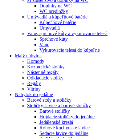
Príslušenstvo a doplnky na WC
Doplnky na WC
WC predložky
Umývadlá a kúpeľňové batérie
Kúpeľňové batérie
Umývadlá
Vane, sprchové kúty a vykurovacie telesá
Sprchové kúty
Vane
Vykurovacie telesá do kúpeľne
Malý nábytok
Komody
Kozmetické stolíky
Nástenné regály
Odkladacie stolíky
Regály
Vitríny
Nábytok do jedálne
Barové stoly a stoličky
Stoličky, lavice a barové stoličky
Barové stoličky
Hojdacie stoličky do jedálne
Jedálenské kreslá
Rohové kuchynské lavice
Sedacie lavice do jedálne