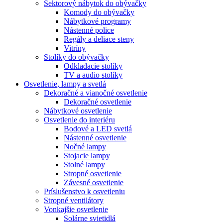
Sektorový nábytok do obývačky
Komody do obývačky
Nábytkové programy
Nástenné police
Regály a deliace steny
Vitríny
Stolíky do obývačky
Odkladacie stolíky
TV a audio stolíky
Osvetlenie, lampy a svetlá
Dekoračné a vianočné osvetlenie
Dekoračné osvetlenie
Nábytkové osvetlenie
Osvetlenie do interiéru
Bodové a LED svetlá
Nástenné osvetlenie
Nočné lampy
Stojacie lampy
Stolné lampy
Stropné osvetlenie
Závesné osvetlenie
Príslušenstvo k osvetleniu
Stropné ventilátory
Vonkajšie osvetlenie
Solárne svietidlá