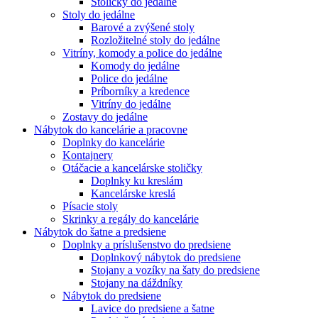
Stoličky do jedálne
Stoly do jedálne
Barové a zvýšené stoly
Rozložitelné stoly do jedálne
Vitríny, komody a police do jedálne
Komody do jedálne
Police do jedálne
Príborníky a kredence
Vitríny do jedálne
Zostavy do jedálne
Nábytok do kancelárie a pracovne
Doplnky do kancelárie
Kontajnery
Otáčacie a kancelárske stoličky
Doplnky ku kreslám
Kancelárske kreslá
Písacie stoly
Skrinky a regály do kancelárie
Nábytok do šatne a predsiene
Doplnky a príslušenstvo do predsiene
Doplnkový nábytok do predsiene
Stojany a vozíky na šaty do predsiene
Stojany na dáždníky
Nábytok do predsiene
Lavice do predsiene a šatne