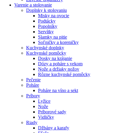
Varenie a stolovanie
Doplnky k stolovaniu
Misky na ovocie
Podtácky
Popolníky
Servítky
Slamky na pitie
Soľničky a koreničky
Kuchynské doplnky
Kuchynské pomôcky
Dosky na krájanie
Dózy a poháre s vekom
Nože a držiaky nožov
Rôzne kuchynské pomôcky
Pečenie
Poháre
Poháre na víno a sekt
Príbory
Lyžice
Nože
Príborové sady
Vidličky
Riady
Džbány a karafy