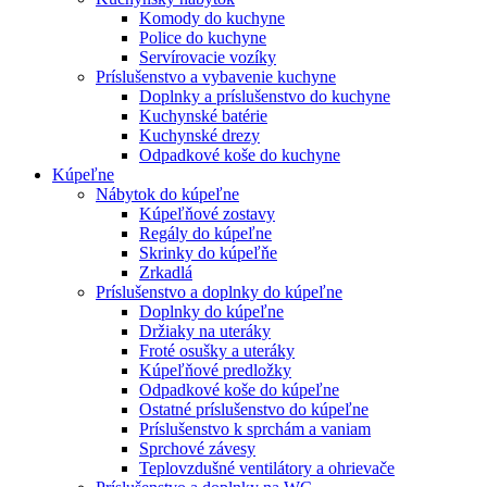
Komody do kuchyne
Police do kuchyne
Servírovacie vozíky
Príslušenstvo a vybavenie kuchyne
Doplnky a príslušenstvo do kuchyne
Kuchynské batérie
Kuchynské drezy
Odpadkové koše do kuchyne
Kúpeľne
Nábytok do kúpeľne
Kúpeľňové zostavy
Regály do kúpeľne
Skrinky do kúpeľňe
Zrkadlá
Príslušenstvo a doplnky do kúpeľne
Doplnky do kúpeľne
Držiaky na uteráky
Froté osušky a uteráky
Kúpeľňové predložky
Odpadkové koše do kúpeľne
Ostatné príslušenstvo do kúpeľne
Príslušenstvo k sprchám a vaniam
Sprchové závesy
Teplovzdušné ventilátory a ohrievače