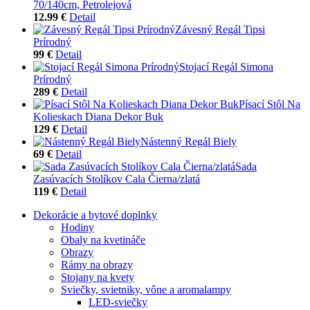
70/140cm, Petrolejová
12.99 €
Detail
Závesný Regál Tipsi
Prírodný
99 €
Detail
Stojací Regál Simona
Prírodný
289 €
Detail
Písací Stôl Na
Kolieskach Diana Dekor Buk
129 €
Detail
Nástenný Regál Biely
69 €
Detail
Sada
Zasúvacích Stolíkov Cala Čierna/zlatá
119 €
Detail
Dekorácie a bytové doplnky
Hodiny
Obaly na kvetináče
Obrazy
Rámy na obrazy
Stojany na kvety
Sviečky, svietniky, vône a aromalampy
LED-sviečky