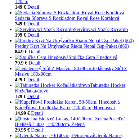
120cm
149 €
Detail
Sedacia Súprava S Rozkladom Royal Rose Korálová
749 €
Detail
Servírovací Vozík Riccardo
199 €
Detail
Predný Kryt Na Umývačku Riadu Nepal Gsp-Paket (ti60)
84.9 €
Detail
Stolička Cera Hnedosivá
79.9 €
Detail
Jedálenský Stôl Z
Masívu 180x90cm
429 €
Detail
Taburetka Hocker
Koža/látka/drevo
129 €
Detail
Kúpeľňová Predložka Karen, 50/50cm, Hnedosivá
14.99 €
Detail
Posteľná
Bielizeň Lukas, 140/200cm, Zelená
29.95 €
Detail
Uterák Naime,