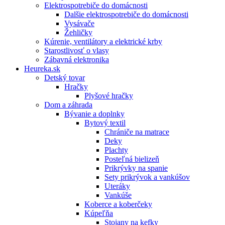
Elektrospotrebiče do domácnosti
Dalšie elektrospotrebiče do domácnosti
Vysávače
Žehličky
Kúrenie, ventilátory a elektrické krby
Starostlivosť o vlasy
Zábavná elektronika
Heureka.sk
Detský tovar
Hračky
Plyšové hračky
Dom a záhrada
Bývanie a doplnky
Bytový textil
Chrániče na matrace
Deky
Plachty
Posteľná bielizeň
Prikrývky na spanie
Sety prikrývok a vankúšov
Uteráky
Vankúše
Koberce a koberčeky
Kúpeľňa
Stojany na kefky