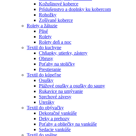
Kožušinové koberce
Príslušenstvo a doplnky ku kobercom
Rohožky
Zošívané koberce
Rolety a žáluzie
Plisé
Rolety
Rolety deň a noc
Textil do kuchyne
Chňapky, utierky, zástery
Obrusy
Poťahy na stoličky
Prestieranie
Textil do kúpeľne
Osušky
Plážové osušky a osušky do sauny
Rukavice na umývanie
Sprchové závesy
Uteráky
Textil do obývačky
Dekoračné vankúše
Deky a prehozy
Poťahy a obliečky na vankúše
Sedacie vankúše
Textil do spálne