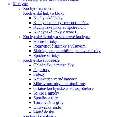
Kuchyne
Kuchyne na mieru
Kuchynské linky a bloky
Kuchynské bloky
Kuchynské linky bez spotrebičov
Kuchynské linky so spotrebičmi
Kuchynské linky v tvare L
Kuchynské skrinky a sektorové kuchyne
Horné skrinky
Potravinové skrinky s výsuvom
Skrinky pre spotrebiče a pracovné dosky
Spodné skrinky
Kuchynské spotrebiče
Chladničky a mrazničky
Digestory
Fritézy
Kávovary a varné kanvice
Mikrovlnné rúry a minipekárne
Ostatné kuchynské elektrospotrebiče
Šejkre a mixéry
Sporáky a rúry
Toustovače a grily
Umývačky riadu
Varné dosky
Kuchynský nábytok