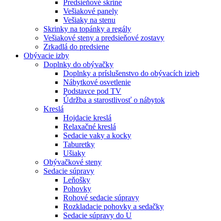
Predsieňové skrine
Vešiakové panely
Vešiaky na stenu
Skrinky na topánky a regály
Vešiakové steny a predsieňové zostavy
Zrkadlá do predsiene
Obývacie izby
Doplnky do obývačky
Doplnky a príslušenstvo do obývacích izieb
Nábytkové osvetlenie
Podstavce pod TV
Údržba a starostlivosť o nábytok
Kreslá
Hojdacie kreslá
Relaxačné kreslá
Sedacie vaky a kocky
Taburetky
Ušiaky
Obývačkové steny
Sedacie súpravy
Leňošky
Pohovky
Rohové sedacie súpravy
Rozkladacie pohovky a sedačky
Sedacie súpravy do U