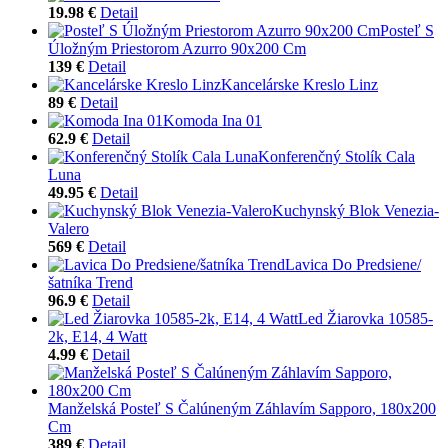
19.98 €
Detail
Posteľ S
Úložným Priestorom Azurro 90x200 Cm
139 €
Detail
Kancelárske Kreslo Linz
89 €
Detail
Komoda Ina 01
62.9 €
Detail
Konferenčný Stolík Cala
Luna
49.95 €
Detail
Kuchynský Blok Venezia-
Valero
569 €
Detail
Lavica Do Predsiene/
šatníka Trend
96.9 €
Detail
Led Žiarovka 10585-
2k, E14, 4 Watt
4.99 €
Detail
Manželská Posteľ S Čalúneným Záhlavím Sapporo, 180x200
Cm
389 €
Detail