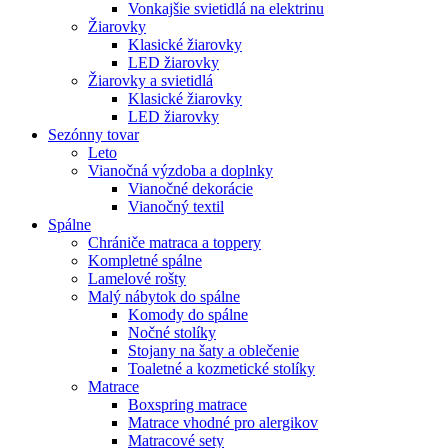
Vonkajšie svietidlá na elektrinu
Žiarovky
Klasické žiarovky
LED žiarovky
Žiarovky a svietidlá
Klasické žiarovky
LED žiarovky
Sezónny tovar
Leto
Vianočná výzdoba a doplnky
Vianočné dekorácie
Vianočný textil
Spálne
Chrániče matraca a toppery
Kompletné spálne
Lamelové rošty
Malý nábytok do spálne
Komody do spálne
Nočné stolíky
Stojany na šaty a oblečenie
Toaletné a kozmetické stolíky
Matrace
Boxspring matrace
Matrace vhodné pro alergikov
Matracové sety