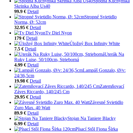
Spodná Kuchynská
Skrinka Alba Us40
99.9 €
Detail
Stropné Svietidlo
Norma, Ø: 52cm
32.95 €
Detail
Tv Diel Nyon
179 €
Detail
Úložný Box Infinity White
7.5 €
Detail
Uterák Na
Ruky Luise, 50/100cm, Strieborná
4.99 €
Detail
Lampáš Gonzalo, Ø/v:
24/36,5cm
19.98 €
Detail
Zatemňovací
Záves Riccardo, 140/245 Cm
29.95 €
Detail
Závesné Svietidlo
Zuro Max. 40 Watt
89.9 €
Detail
Stojan Na Taniere Blacky
6.99 €
Detail
Písací Stôl Fiona Šírka