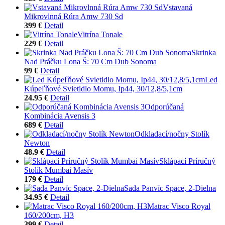
Vstavaná
Mikrovlnná Rúra Amw 730 Sd
399 €
Detail
Vitrína Tonale
229 €
Detail
Skrinka
Nad Práčku Lona Š: 70 Cm Dub Sonoma
99 €
Detail
Led
Kúpeľňové Svietidlo Momu, Ip44, 30/12,8/5,1cm
24.95 €
Detail
Odporúčaná
Kombinácia Avensis 3
689 €
Detail
Odkladací/nočny Stolík
Newton
48.9 €
Detail
Sklápací Príručný
Stolík Mumbai Masív
179 €
Detail
Sada Panvíc Space, 2-Dielna
34.95 €
Detail
Matrac Visco Royal
160/200cm, H3
399 €
Detail