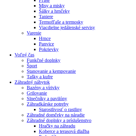
Fľaše
Misy a misky
Šálky a hrnčeky
Taniere
Termofľaše a termosky
Viacdielne jedálenské servisy
Varenie
Hrnce
Panvice
Pokrievky
Voľný čas
Funkčné doplnky
Šport
Stanovanie a kempovanie
Tašky a kufre
Záhradný nábytok
Bazény a vírivky
Grilovanie
Slnečníky a pavilóny
Záhradkárske potreby
Starostlivosť o rastliny
Záhradné domčeky na náradie
Záhradné doplnky a príslušenstvo
Hračky na záhradu
Koberce a terasová dlažba