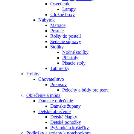
Osvetlenie
Lampy
Úložné boxy
Nábytok
Matrace
Postele
Rošty do postelí
Sedacie súpravy
Stolíky
Nočné stolíky
PC stoly
Písacie stoly
Taburetky
Hobby
Chovateľstvo
Pre psov
Pelechy a búdy pre psov
Oblečenie a móda
Dámske oblečenie
Dámske župany
Detské oblečenie
Detské čiapky
Detské ponožky
Pyžamká a košieľky
Podložky a stojany k notebookom