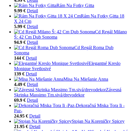
4.99 €
Detail
Rám Na Fotky Gitta
9.99 €
Detail
Rám Na Fotky Gitta 18
X 24 Cm
5.99 €
Detail
Cd Regál Milano
Š: 42 Cm Dub Sonoma
94.9 €
Detail
Cd Regál Roma Dub
Sonoma
144 €
Detail
Elegantné Kreslo
Monique Svetlosivé
139 €
Detail
Misa Na Miešanie Anna
4.49 €
Detail
Závesná
Skrinka Massimo Tm.sivá/drevodekor
69.9 €
Detail
Dekoračná Miska Tora Ii -
Paz-
24.95 €
Detail
Stojan Na Koreničky Spicey
21.95 €
Detail