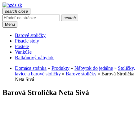
search
close
search
Menu
Barové stoličky
Písacie stoly
Postele
Vankúše
Balkónový nábytok
Domáca stránka
»
Produkty
»
Nábytok do jedálne
»
Stoličky,
lavice a barové stoličky
»
Barové stoličky
»
Barová Strolička
Neta Sivá
Barová Strolička Neta Sivá