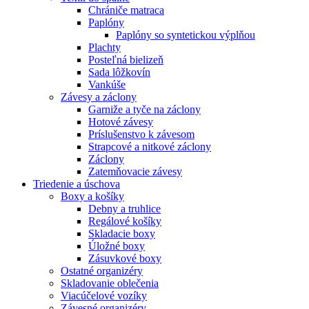
Chrániče matraca
Paplóny
Paplóny so syntetickou výplňou
Plachty
Posteľná bielizeň
Sada lôžkovín
Vankúše
Závesy a záclony
Garniže a tyče na záclony
Hotové závesy
Príslušenstvo k závesom
Strapcové a nitkové záclony
Záclony
Zatemňovacie závesy
Triedenie a úschova
Boxy a košíky
Debny a truhlice
Regálové košíky
Skladacie boxy
Úložné boxy
Zásuvkové boxy
Ostatné organizéry
Skladovanie oblečenia
Viacúčelové vozíky
Závesné organizéry