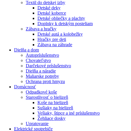
Textil do detskej izby
Detské deky
Detské koberce
Detské obliečky a plachty
Doplnky k detským posteliam
Zábava a hračky
Detské autá a kolobežky
Hračky pre deti
Zábava na záhrade
Dielňa a dom
Autopríslušenstvo
Chovateľstvo
Darčekové príslušenstvo
Dielňa a náradie
Maliarske potreby
Ochrana proti hmyzu
Domácnosť
Odpadkové koše
Starostlivosť o bielizeň
Koše na bielizeň
Sušiaky na bielizeň
Vešiaky, štipce a iné príslušenstvo
Žehliace dosky
Upratovanie
Elektrické spotrebiče