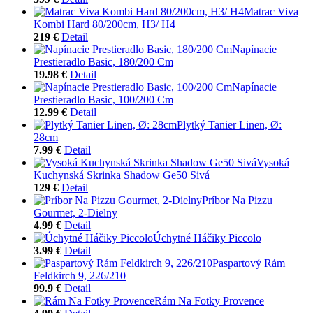
Matrac Viva
Kombi Hard 80/200cm, H3/ H4
219 €
Detail
Napínacie
Prestieradlo Basic, 180/200 Cm
19.98 €
Detail
Napínacie
Prestieradlo Basic, 100/200 Cm
12.99 €
Detail
Plytký Tanier Linen, Ø:
28cm
7.99 €
Detail
Vysoká
Kuchynská Skrinka Shadow Ge50 Sivá
129 €
Detail
Príbor Na Pizzu
Gourmet, 2-Dielny
4.99 €
Detail
Úchytné Háčiky Piccolo
3.99 €
Detail
Paspartový Rám
Feldkirch 9, 226/210
99.9 €
Detail
Rám Na Fotky Provence