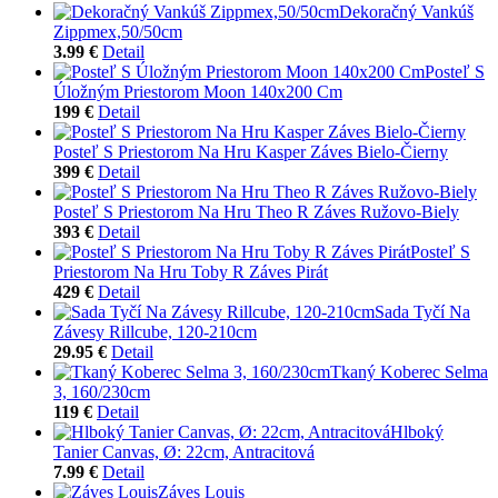
Dekoračný Vankúš
Zippmex,50/50cm
3.99 €
Detail
Posteľ S
Úložným Priestorom Moon 140x200 Cm
199 €
Detail
Posteľ S Priestorom Na Hru Kasper Záves Bielo-Čierny
399 €
Detail
Posteľ S Priestorom Na Hru Theo R Záves Ružovo-Biely
393 €
Detail
Posteľ S
Priestorom Na Hru Toby R Záves Pirát
429 €
Detail
Sada Tyčí Na
Závesy Rillcube, 120-210cm
29.95 €
Detail
Tkaný Koberec Selma
3, 160/230cm
119 €
Detail
Hlboký
Tanier Canvas, Ø: 22cm, Antracitová
7.99 €
Detail
Záves Louis