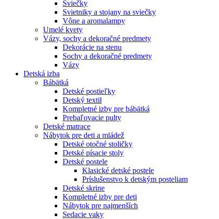
Sviečky
Svietniky a stojany na sviečky
Vône a aromalampy
Umelé kvety
Vázy, sochy a dekoračné predmety
Dekorácie na stenu
Sochy a dekoračné predmety
Vázy
Detská izba
Bábätká
Detské postieľky
Detský textil
Kompletné izby pre bábätká
Prebaľovacie pulty
Detské matrace
Nábytok pre deti a mládež
Detské otočné stoličky
Detské písacie stoly
Detské postele
Klasické detské postele
Príslušenstvo k detským posteliam
Detské skrine
Kompletné izby pre deti
Nábytok pre najmenších
Sedacie vaky