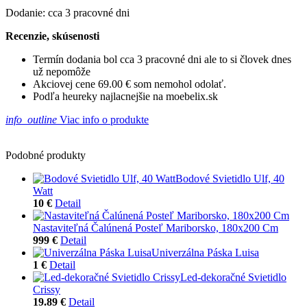
Dodanie: cca 3 pracovné dni
Recenzie, skúsenosti
Termín dodania bol cca 3 pracovné dni ale to si človek dnes
už nepomôže
Akciovej cene 69.00 € som nemohol odolať.
Podľa heureky najlacnejšie na moebelix.sk
info_outline
Viac info o produkte
Podobné produkty
Bodové Svietidlo Ulf, 40
Watt
10 €
Detail
Nastaviteľná Čalúnená Posteľ Mariborsko, 180x200 Cm
999 €
Detail
Univerzálna Páska Luisa
1 €
Detail
Led-dekoračné Svietidlo
Crissy
19.89 €
Detail