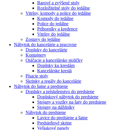
Barové a zvýšené stoly
Rozložitelné stoly do jedálne
Vitríny, komody a police do jedálne
Komody do jedálne
Police do jedálne
Príborníky a kredence
Vitríny do jedálne
Zostavy do jedálne
Nábytok do kancelárie a pracovne
Doplnky do kancelárie
Kontajnery
Otáčacie a kancelárske stoličky
Doplnky ku kreslám
Kancelárske kreslá
Písacie stoly
Skrinky a regály do kancelárie
Nábytok do šatne a predsiene
Doplnky a príslušenstvo do predsiene
Doplnkový nábytok do predsiene
Stojany a vozíky na šaty do predsiene
Stojany na dáždníky
Nábytok do predsiene
Lavice do predsiene a šatne
Predsieňové skrine
Vešiakové panely