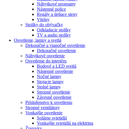
Nábytkové programy
Nástenné police
Regály a deliace steny
Vitríny
Stolíky do obývačky
Odkladacie stolíky
TV a audio stolíky
Osvetlenie, lampy a svetlá
Dekoračné a vianočné osvetlenie
Dekoračné osvetlenie
Nábytkové osvetlenie
Osvetlenie do interiéru
Bodové a LED svetlá
Nástenné osvetlenie
Nočné lampy
Stojacie lampy
Stolné lampy
Stropné osvetlenie
Závesné osvetlenie
Príslušenstvo k osvetleniu
Stropné ventilátory
Vonkajšie osvetlenie
Solárne svietidlá
Vonkajšie svietidlá na elektrinu
Žiarovky