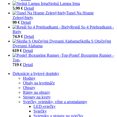
Stolná Lampa Irma
5.99 €
Detail
Tunel Na Hranie
Zelený/biely
99 €
Detail
Regál So 4 Priehradkami -
Biely
74.9 €
Detail
Skriňa S Otočnými
Dverami Alabama
619 €
Detail
Posteľ Boxspring Runner -
Top-
719 €
Detail
Dekorácie a bytové doplnky
Hodiny
Obaly na kvetináče
Obrazy
Rámy na obrazy
Stojany na kvety
Sviečky, svietniky, vône a aromalampy
LED-sviečky
Sviečky
Svietniky a stojany na sviečky