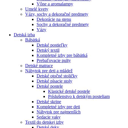
Vône a aromalampy
Umelé kvety
Vázy, sochy a dekoračné predmety
Dekorácie na stenu
Sochy a dekoračné predmety
Vázy
Detská izba
Bábätká
Detské postieľky
Detský textil
Kompletné izby pre bábätká
Prebaľovacie pulty
Detské matrace
Nábytok pre deti a mládež
Detské otočné stoličky
Detské písacie stoly
Detské postele
Klasické detské postele
Príslušenstvo k detským posteliam
Detské skrine
Kompletné izby pre deti
Nábytok pre najmenších
Sedacie vaky
Textil do detskej izby
Detské deky