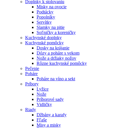
Doplnky k stolovaniu
Misky na ovocie
Podtácky
Popolníky
Servítky
Slamky na pitie
Soľničky a koreničky
Kuchynské doplnky
Kuchynské pomôcky
Dosky na krájanie
Dózy a poháre s vekom
Nože a držiaky nožov
Rôzne kuchynské pomôcky
Pečenie
Poháre
Poháre na víno a sekt
Príbory
Lyžice
Nože
Príborové sady
Vidličky
Riady
Džbány a karafy
Fľaše
Misy a misky