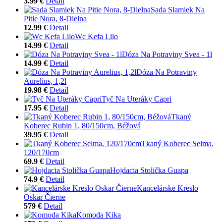
3.99 €
Detail
Sada Slamiek Na
Pitie Nora, 8-Dielna
12.99 €
Detail
Wc Kefa Lilo
14.99 €
Detail
Dóza Na Potraviny Svea - 1l
14.99 €
Detail
Dóza Na Potraviny
Aurelius, 1,2l
19.98 €
Detail
Tyč Na Uteráky Capri
17.95 €
Detail
Tkaný
Koberec Rubin 1, 80/150cm, Béžová
39.95 €
Detail
Tkaný Koberec Selma,
120/170cm
69.9 €
Detail
Hojdacia Stolička Guapa
74.9 €
Detail
Kancelárske Kreslo
Oskar Čierne
579 €
Detail
Komoda Kika