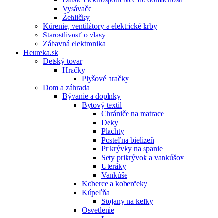
Vysávače
Žehličky
Kúrenie, ventilátory a elektrické krby
Starostlivosť o vlasy
Zábavná elektronika
Heureka.sk
Detský tovar
Hračky
Plyšové hračky
Dom a záhrada
Bývanie a doplnky
Bytový textil
Chrániče na matrace
Deky
Plachty
Posteľná bielizeň
Prikrývky na spanie
Sety prikrývok a vankúšov
Uteráky
Vankúše
Koberce a koberčeky
Kúpeľňa
Stojany na kefky
Osvetlenie