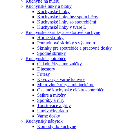
Kuchyne na mieru
Kuchynské linky a bloky
Kuchynské bloky
Kuchynské linky bez spotrebičov
Kuchynské linky so spotrebičmi
Kuchynské linky v tvare L
Kuchynské skrinky a sektorové kuchyne
Horné skrinky
Potravinové skrinky s výsuvom
Skrinky pre spotrebiče a pracovné dosky
Spodné skrinky
Kuchynské spotrebiče
Chladničky a mrazničky
Digestory
Fritézy
Kávovary a varné kanvice
Mikrovlnné rúry a minipekárne
Ostatné kuchynské elektrospotrebiče
Šejkre a mixéry
Sporáky a rúry
Toustovače a grily
Umývačky riadu
Varné dosky
Kuchynský nábytok
Komody do kuchyne