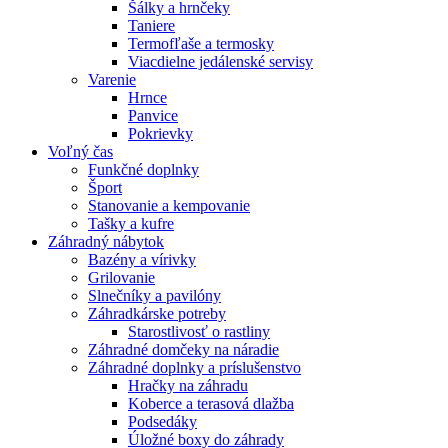
Šálky a hrnčeky
Taniere
Termofľaše a termosky
Viacdielne jedálenské servisy
Varenie
Hrnce
Panvice
Pokrievky
Voľný čas
Funkčné doplnky
Šport
Stanovanie a kempovanie
Tašky a kufre
Záhradný nábytok
Bazény a vírivky
Grilovanie
Slnečníky a pavilóny
Záhradkárske potreby
Starostlivosť o rastliny
Záhradné domčeky na náradie
Záhradné doplnky a príslušenstvo
Hračky na záhradu
Koberce a terasová dlažba
Podsedáky
Úložné boxy do záhrady