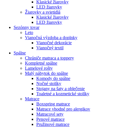
Klasické žiarovky
LED žiarovky
Žiarovky a svietidlá
Klasické žiarovky
LED žiarovky
Sezónny tovar
Leto
Vianočná výzdoba a doplnky
Vianočné dekorácie
Vianočný textil
Spálne
Chrániče matraca a toppery
Kompletné spálne
Lamelové rošty
Malý nábytok do spálne
Komody do spálne
Nočné stolíky
Stojany na šaty a oblečenie
Toaletné a kozmetické stolíky
Matrace
Boxspring matrace
Matrace vhodné pro alergikov
Matracové sety
Penové matrace
Pružinové matrace