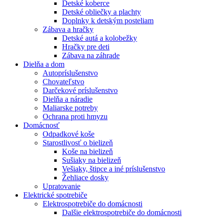
Detské koberce
Detské obliečky a plachty
Doplnky k detským posteliam
Zábava a hračky
Detské autá a kolobežky
Hračky pre deti
Zábava na záhrade
Dielňa a dom
Autopríslušenstvo
Chovateľstvo
Darčekové príslušenstvo
Dielňa a náradie
Maliarske potreby
Ochrana proti hmyzu
Domácnosť
Odpadkové koše
Starostlivosť o bielizeň
Koše na bielizeň
Sušiaky na bielizeň
Vešiaky, štipce a iné príslušenstvo
Žehliace dosky
Upratovanie
Elektrické spotrebiče
Elektrospotrebiče do domácnosti
Dalšie elektrospotrebiče do domácnosti