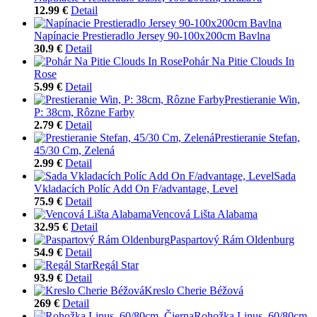
12.99 €
Detail
Napínacie Prestieradlo Jersey 90-100x200cm Bavlna
30.9 €
Detail
Pohár Na Pitie Clouds In
Rose
5.99 €
Detail
Prestieranie Win,
P: 38cm, Rôzne Farby
2.79 €
Detail
Prestieranie Stefan,
45/30 Cm, Zelená
2.99 €
Detail
Sada
Vkladacích Políc Add On F/advantage, Level
75.9 €
Detail
Vencová Lišta Alabama
32.95 €
Detail
Paspartový Rám Oldenburg
54.9 €
Detail
Regál Star
93.9 €
Detail
Kreslo Cherie Béžová
269 €
Detail
Rohožka Linus, 60/80cm,