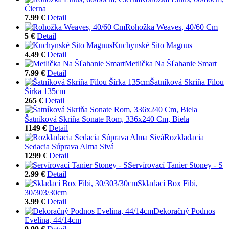
Čierna
7.99 €
Detail
Rohožka Weaves, 40/60 Cm
5 €
Detail
Kuchynské Sito Magnus
4.49 €
Detail
Metlička Na Šľahanie Smart
7.99 €
Detail
Šatníková Skriňa Filou
Šírka 135cm
265 €
Detail
Šatníková Skriňa Sonate Rom, 336x240 Cm, Biela
1149 €
Detail
Rozkladacia
Sedacia Súprava Alma Sivá
1299 €
Detail
Servírovací Tanier Stoney - S
2.99 €
Detail
Skladací Box Fibi,
30/303/30cm
3.99 €
Detail
Dekoračný Podnos
Evelina, 44/14cm