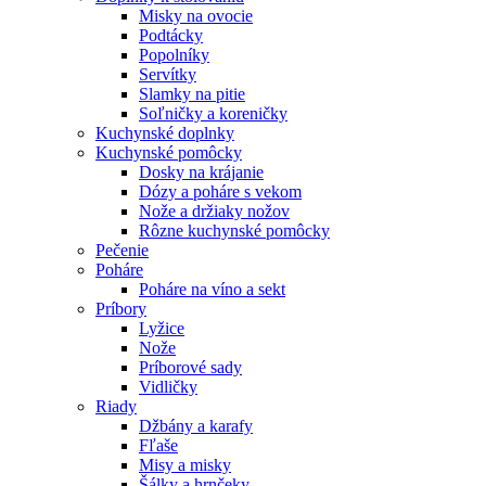
Misky na ovocie
Podtácky
Popolníky
Servítky
Slamky na pitie
Soľničky a koreničky
Kuchynské doplnky
Kuchynské pomôcky
Dosky na krájanie
Dózy a poháre s vekom
Nože a držiaky nožov
Rôzne kuchynské pomôcky
Pečenie
Poháre
Poháre na víno a sekt
Príbory
Lyžice
Nože
Príborové sady
Vidličky
Riady
Džbány a karafy
Fľaše
Misy a misky
Šálky a hrnčeky