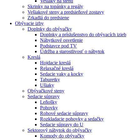
Vešiaky na stenu
Skrinky na topánky a regály
Vešiakové steny a predsieňové zostavy
Zrkadlá do predsiene
Obývacie izby
Doplnky do obývačky
Doplnky a príslušenstvo do obývacích izieb
Nábytkové osvetlenie
Podstavce pod TV
Údržba a starostlivosť o nábytok
Kreslá
Hojdacie kreslá
Relaxačné kreslá
Sedacie vaky a kocky
Taburetky
Ušiaky
Obývačkové steny
Sedacie súpravy
Leňošky
Pohovky
Rohové sedacie súpravy
Rozkladacie pohovky a sedačky
Sedacie súpravy do U
Sektorový nábytok do obývačky
Komody do obývačky