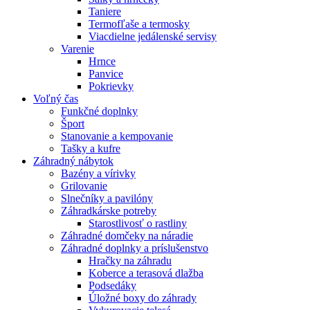
Taniere
Termofľaše a termosky
Viacdielne jedálenské servisy
Varenie
Hrnce
Panvice
Pokrievky
Voľný čas
Funkčné doplnky
Šport
Stanovanie a kempovanie
Tašky a kufre
Záhradný nábytok
Bazény a vírivky
Grilovanie
Slnečníky a pavilóny
Záhradkárske potreby
Starostlivosť o rastliny
Záhradné domčeky na náradie
Záhradné doplnky a príslušenstvo
Hračky na záhradu
Koberce a terasová dlažba
Podsedáky
Úložné boxy do záhrady