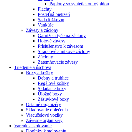
Paplóny so syntetickou výplňou
Plachty
Posteľná bielizeň
Sada lôžkovín
Vankúše
Závesy a záclony
Garniže a tyče na záclony
Hotové závesy
Príslušenstvo k závesom
Strapcové a nitkové záclony
Záclony
Zatemňovacie závesy
Triedenie a úschova
Boxy a košíky
Debny a truhlice
Regálové košíky
Skladacie boxy
Úložné boxy
Zásuvkové boxy
Ostatné organizéry
Skladovanie oblečenia
Viacúčelové vozíky
Závesné organizéry
Varenie a stolovanie
Doplnky k stolovaniu