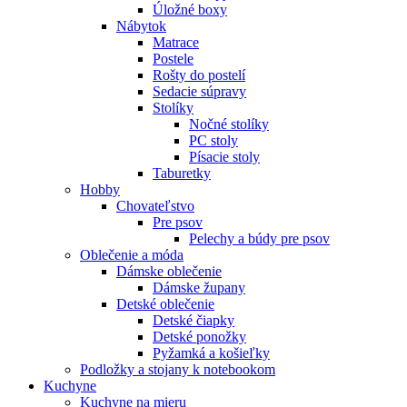
Úložné boxy
Nábytok
Matrace
Postele
Rošty do postelí
Sedacie súpravy
Stolíky
Nočné stolíky
PC stoly
Písacie stoly
Taburetky
Hobby
Chovateľstvo
Pre psov
Pelechy a búdy pre psov
Oblečenie a móda
Dámske oblečenie
Dámske župany
Detské oblečenie
Detské čiapky
Detské ponožky
Pyžamká a košieľky
Podložky a stojany k notebookom
Kuchyne
Kuchyne na mieru