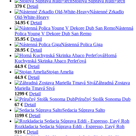
Stolová Súprava Rudi+lech
379 €
Detail
Nástenné Zrkadlo
Old-White-Heavy
34.95 €
Detail
Nástenná
Polica Young V Dekore Dub San Remo
35.95 €
Detail
Nástenná Polica Giga
28.95 €
Detail
Horná
Kuchynská Skrinka Abaco Perleťová
44.9 €
Detail
Stojan Amelia
44.9 €
Detail
Záhradná Zostava
Mariella Tmavá Sivá
1299 €
Detail
Príručný Stolík Sonoma Dub
67 €
Detail
Sedacia Súprava Salto
1199 €
Detail
Rozkladacia Sedacia Súprava Eddi - Espresso, Ľavý Roh
919 €
Detail