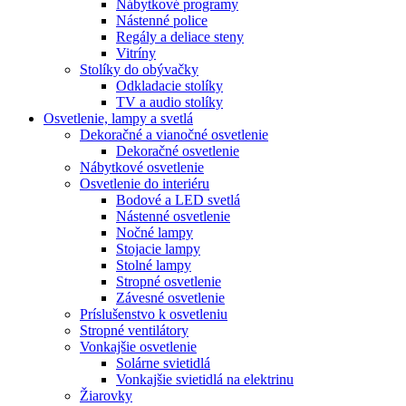
Nábytkové programy
Nástenné police
Regály a deliace steny
Vitríny
Stolíky do obývačky
Odkladacie stolíky
TV a audio stolíky
Osvetlenie, lampy a svetlá
Dekoračné a vianočné osvetlenie
Dekoračné osvetlenie
Nábytkové osvetlenie
Osvetlenie do interiéru
Bodové a LED svetlá
Nástenné osvetlenie
Nočné lampy
Stojacie lampy
Stolné lampy
Stropné osvetlenie
Závesné osvetlenie
Príslušenstvo k osvetleniu
Stropné ventilátory
Vonkajšie osvetlenie
Solárne svietidlá
Vonkajšie svietidlá na elektrinu
Žiarovky