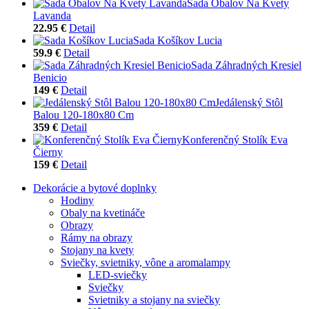
Sada Obalov Na Kvety
Lavanda
22.95 €
Detail
Sada Košíkov Lucia
59.9 €
Detail
Sada Záhradných Kresiel
Benicio
149 €
Detail
Jedálenský Stôl
Balou 120-180x80 Cm
359 €
Detail
Konferenčný Stolík Eva
Čierny
159 €
Detail
Dekorácie a bytové doplnky
Hodiny
Obaly na kvetináče
Obrazy
Rámy na obrazy
Stojany na kvety
Sviečky, svietniky, vône a aromalampy
LED-sviečky
Sviečky
Svietniky a stojany na sviečky