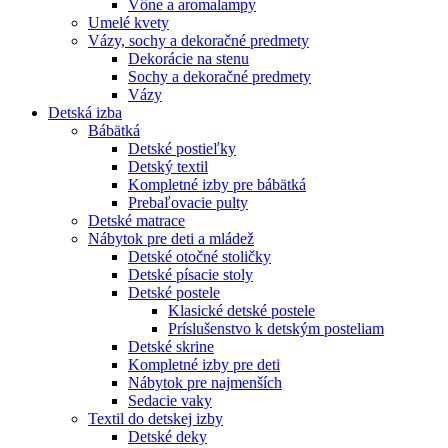
Vône a aromalampy
Umelé kvety
Vázy, sochy a dekoračné predmety
Dekorácie na stenu
Sochy a dekoračné predmety
Vázy
Detská izba
Bábätká
Detské postieľky
Detský textil
Kompletné izby pre bábätká
Prebaľovacie pulty
Detské matrace
Nábytok pre deti a mládež
Detské otočné stoličky
Detské písacie stoly
Detské postele
Klasické detské postele
Príslušenstvo k detským posteliam
Detské skrine
Kompletné izby pre deti
Nábytok pre najmenších
Sedacie vaky
Textil do detskej izby
Detské deky