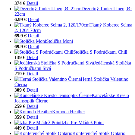
374 €
Detail
Dezertný Tanier Linen, Ø:
22cm
6.99 €
Detail
Tkaný Koberec Selma
2, 120/170cm
69.9 €
Detail
Stolička Moni
69.9 €
Detail
Stolička S Podrúčkami Chill
139 €
Detail
Jedálenská Stolička
S Područkami Sivá
219 €
Detail
Herná Stolička Valentino
Čierna
309 €
Detail
Kancelárske Kreslo
Jeansoptik Čierne
259 €
Detail
Komoda Heather
359 €
Detail
Izba Pre Mládež Point
449 €
Detail
Konferenčný Stolík Ontario