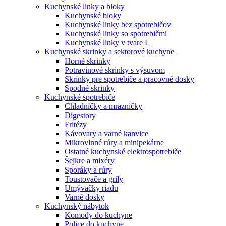
Kuchynské linky a bloky
Kuchynské bloky
Kuchynské linky bez spotrebičov
Kuchynské linky so spotrebičmi
Kuchynské linky v tvare L
Kuchynské skrinky a sektorové kuchyne
Horné skrinky
Potravinové skrinky s výsuvom
Skrinky pre spotrebiče a pracovné dosky
Spodné skrinky
Kuchynské spotrebiče
Chladničky a mrazničky
Digestory
Fritézy
Kávovary a varné kanvice
Mikrovlnné rúry a minipekárne
Ostatné kuchynské elektrospotrebiče
Šejkre a mixéry
Sporáky a rúry
Toustovače a grily
Umývačky riadu
Varné dosky
Kuchynský nábytok
Komody do kuchyne
Police do kuchyne