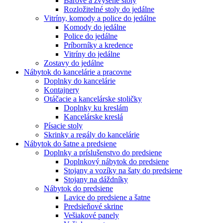
Barové a zvýšené stoly
Rozložitelné stoly do jedálne
Vitríny, komody a police do jedálne
Komody do jedálne
Police do jedálne
Príborníky a kredence
Vitríny do jedálne
Zostavy do jedálne
Nábytok do kancelárie a pracovne
Doplnky do kancelárie
Kontajnery
Otáčacie a kancelárske stoličky
Doplnky ku kreslám
Kancelárske kreslá
Písacie stoly
Skrinky a regály do kancelárie
Nábytok do šatne a predsiene
Doplnky a príslušenstvo do predsiene
Doplnkový nábytok do predsiene
Stojany a vozíky na šaty do predsiene
Stojany na dáždníky
Nábytok do predsiene
Lavice do predsiene a šatne
Predsieňové skrine
Vešiakové panely