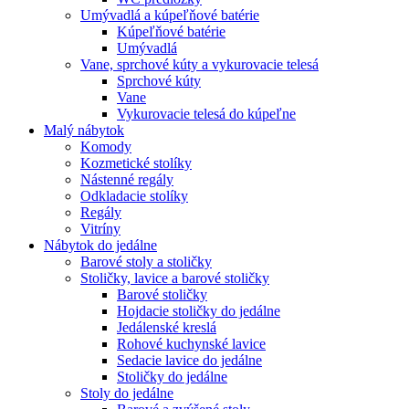
Umývadlá a kúpeľňové batérie
Kúpeľňové batérie
Umývadlá
Vane, sprchové kúty a vykurovacie telesá
Sprchové kúty
Vane
Vykurovacie telesá do kúpeľne
Malý nábytok
Komody
Kozmetické stolíky
Nástenné regály
Odkladacie stolíky
Regály
Vitríny
Nábytok do jedálne
Barové stoly a stoličky
Stoličky, lavice a barové stoličky
Barové stoličky
Hojdacie stoličky do jedálne
Jedálenské kreslá
Rohové kuchynské lavice
Sedacie lavice do jedálne
Stoličky do jedálne
Stoly do jedálne