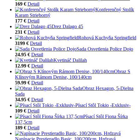
169 €
Detail
Konferenčný Stolík
Karam Strieborný
177 €
Detail
Drez Dalago 45
231 €
Detail
Rohová Kuchyňa Springfield
3199 €
Detail
Sada Osvetlenia Police Dojo
24.95 €
Detail
Kvetináč Dalilah
12.99 €
Detail
Obraz S
Klínovým Rámom Denise, 100/140cm
59.99 €
Detail
Obraz Hexagon, 5-Dielna
Sada
34.95 €
Detail
Písací Stôl Tokio -Exklusiv-
109 €
Detail
Písací Stôl Fiona Šírka
137,5cm
189 €
Detail
Napínacie Prestieradlo Basic, 100/200cm, Hrdzavá