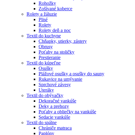
Rohožky
Zošívané koberce
Rolety a žáluzie
Plisé
Rolety
Rolety deň a noc
Textil do kuchyne
Chňapky, utierky, zástery
Obrusy
Poťahy na stoličky
Prestieranie
Textil do kúpeľne
Osušky
Plážové osušky a osušky do sauny
Rukavice na umývanie
Sprchové závesy
Uteráky
Textil do obývačky
Dekoračné vankúše
Deky a prehozy
Poťahy a obliečky na vankúše
Sedacie vankúše
Textil do spálne
Chrániče matraca
Paplóny