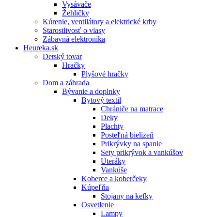
Vysávače
Žehličky
Kúrenie, ventilátory a elektrické krby
Starostlivosť o vlasy
Zábavná elektronika
Heureka.sk
Detský tovar
Hračky
Plyšové hračky
Dom a záhrada
Bývanie a doplnky
Bytový textil
Chrániče na matrace
Deky
Plachty
Posteľná bielizeň
Prikrývky na spanie
Sety prikrývok a vankúšov
Uteráky
Vankúše
Koberce a koberčeky
Kúpeľňa
Stojany na kefky
Osvetlenie
Lampy