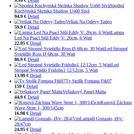
9.99 €
Detail
Spodná
Kuchynská Skrinka Shadow Us60 Sivá
94.9 €
Detail
Vešiak Na Odevy Tadeo
59.9 €
Detail
Lampa
Led Na Psací Stůl Eddy V: 26cm, 6 Watt
22.95 €
Detail
Led Stropné
Svietidlo Ross Ø 68cm, 30 Watt
86.9 €
Detail
Led
Stropné Svietidlo Fridolin1 12/12cm, 5 Watt
13.99 €
Detail
Tv Stolík Fontana Ftk07
159 €
Detail
Vešiakový Panel Malta
44.9 €
Detail
Kusová Záclona
Wave Store 1, 300/145cm
16.98 €
Detail
Lampáš Gonzalo, Ø/v:
28/47cm
24.95 €
Detail