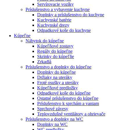
Servírovacie vozíky
Príslušenstvo a vybavenie kuchyne
Doplnky a príslušenstvo do kuchyne
Kuchynské batérie
Kuchynské drezy
Odpadkové koše do kuchyne
Kúpeľne
Nábytok do kúpeľne
Kúpeľňové zostavy
Regály do kúpeľne
Skrinky do kúpeľňe
Zrkadlá
Príslušenstvo a doplnky do kúpeľne
Doplnky do kúpeľne
Držiaky na uteráky
Froté osušky a uteráky
Kúpeľňové predložky
Odpadkové koše do kúpeľne
Ostatné príslušenstvo do kúpeľne
Príslušenstvo k sprchám a vaniam
Sprchové závesy
Teplovzdušné ventilátory a ohrievače
Príslušenstvo a doplnky na WC
Doplnky na WC
WC predložky