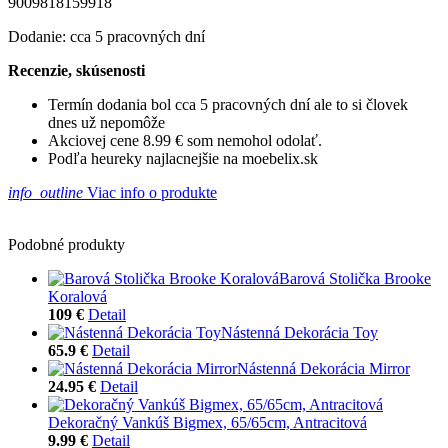
9009818159918
Dodanie: cca 5 pracovných dní
Recenzie, skúsenosti
Termín dodania bol cca 5 pracovných dní ale to si človek
dnes už nepomôže
Akciovej cene 8.99 € som nemohol odolať.
Podľa heureky najlacnejšie na moebelix.sk
info_outline
Viac info o produkte
Podobné produkty
Barová Stolička Brooke
Koralová
109 €
Detail
Nástenná Dekorácia Toy
65.9 €
Detail
Nástenná Dekorácia Mirror
24.95 €
Detail
Dekoračný Vankúš Bigmex, 65/65cm, Antracitová
9.99 €
Detail