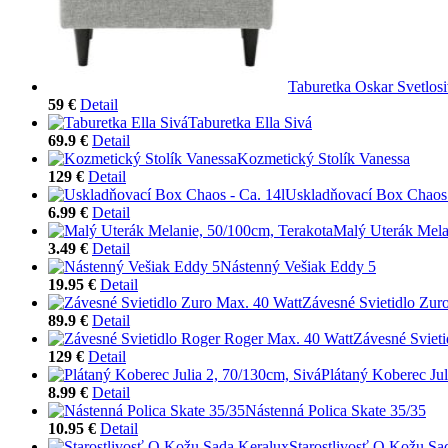
Taburetka Oskar Svetlos
59 €
Detail
Taburetka Ella Sivá
69.9 €
Detail
Kozmetický Stolík Vanessa
129 €
Detail
Uskladňovací Box Chaos 
6.99 €
Detail
Malý Uterák Mela
3.49 €
Detail
Nástenný Vešiak Eddy 5
19.95 €
Detail
Závesné Svietidlo Zur
89.9 €
Detail
Závesné Sviet
129 €
Detail
Plátaný Koberec Jul
8.99 €
Detail
Nástenná Polica Skate 35/35
10.95 €
Detail
Starostlivosť O Kožu Sa