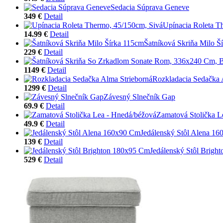
Sedacia Súprava Geneve
349 €
Detail
Upínacia Roleta T
14.99 €
Detail
Šatníková Skriňa Milo Š
229 €
Detail
1149 €
Detail
Rozkladacia Sedačka 
1299 €
Detail
Závesný Slnečník Gap
69.9 €
Detail
Zamatová Stolička L
49.9 €
Detail
Jedálenský Stôl Alena 1
139 €
Detail
Jedálenský Stôl Brigh
529 €
Detail