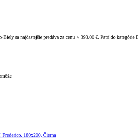
ely sa najčastejšie predáva za cenu ⭐ 393.00 €. Patrí do kategórie De
pomôže
ľ Frederico, 180x200, Čierna