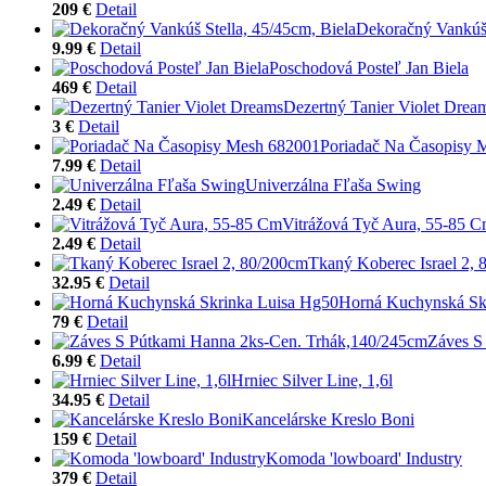
209 €
Detail
Dekoračný Vankúš 
9.99 €
Detail
Poschodová Posteľ Jan Biela
469 €
Detail
Dezertný Tanier Violet Drea
3 €
Detail
Poriadač Na Časopisy 
7.99 €
Detail
Univerzálna Fľaša Swing
2.49 €
Detail
Vitrážová Tyč Aura, 55-85 
2.49 €
Detail
Tkaný Koberec Israel 2,
32.95 €
Detail
Horná Kuchynská Sk
79 €
Detail
Záves S
6.99 €
Detail
Hrniec Silver Line, 1,6l
34.95 €
Detail
Kancelárske Kreslo Boni
159 €
Detail
Komoda 'lowboard' Industry
379 €
Detail