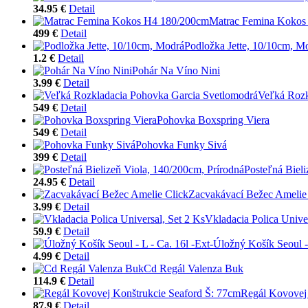
34.95 €
Detail
Matrac Femina Kokos
499 €
Detail
Podložka Jette, 10/10cm, M
1.2 €
Detail
Pohár Na Víno Nini
3.99 €
Detail
Veľká Rozk
549 €
Detail
Pohovka Boxspring Viera
549 €
Detail
Pohovka Funky Sivá
399 €
Detail
Posteľná Bieli
24.95 €
Detail
Zacvakávací Bežec Amelie
3.99 €
Detail
Vkladacia Polica Univer
59.9 €
Detail
Úložný Košík Seoul - 
4.99 €
Detail
Cd Regál Valenza Buk
114.9 €
Detail
Regál Kovovej 
87.9 €
Detail