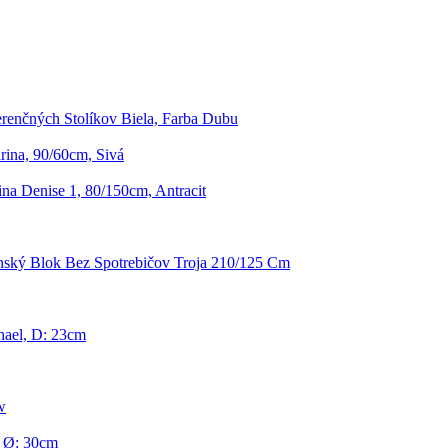
renčných Stolíkov Biela, Farba Dubu
ina, 90/60cm, Sivá
na Denise 1, 80/150cm, Antracit
ský Blok Bez Spotrebičov Troja 210/125 Cm
hael, D: 23cm
w
, Ø: 30cm