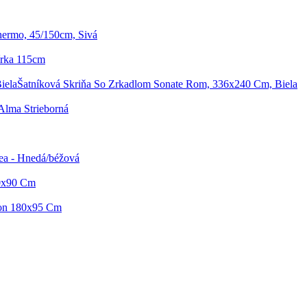
hermo, 45/150cm, Sivá
írka 115cm
Šatníková Skriňa So Zrkadlom Sonate Rom, 336x240 Cm, Biela
Alma Strieborná
ea - Hnedá/béžová
60x90 Cm
ton 180x95 Cm