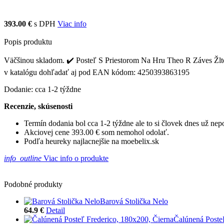
393.00 €
s DPH
Viac info
Popis produktu
Väčšinou skladom. ✔️ Posteľ S Priestorom Na Hru Theo R Záves Žlto-Bi
v katalógu dohľadať aj pod EAN kódom: 4250393863195
Dodanie: cca 1-2 týždne
Recenzie, skúsenosti
Termín dodania bol cca 1-2 týždne ale to si človek dnes už ne
Akciovej cene 393.00 € som nemohol odolať.
Podľa heureky najlacnejšie na moebelix.sk
info_outline
Viac info o produkte
Podobné produkty
Barová Stolička Nelo
64.9 €
Detail
Čalúnená Poste