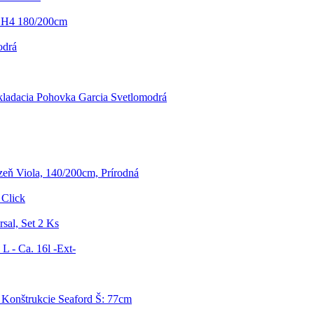
 H4 180/200cm
odrá
ladacia Pohovka Garcia Svetlomodrá
zeň Viola, 140/200cm, Prírodná
 Click
sal, Set 2 Ks
L - Ca. 16l -Ext-
Konštrukcie Seaford Š: 77cm