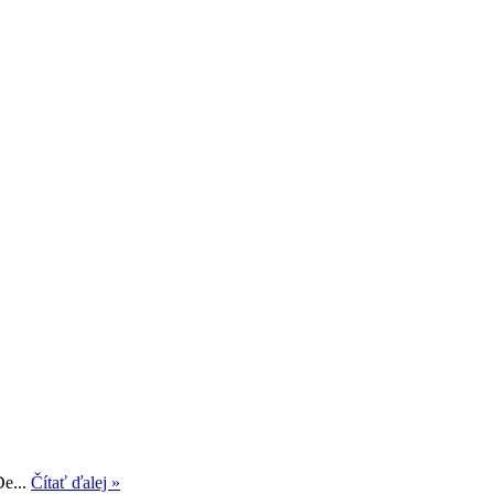
De...
Čítať ďalej »