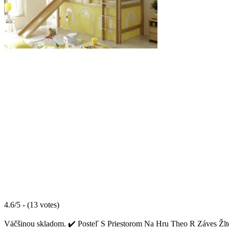
4.6/5 - (13 votes)
Väčšinou skladom. ✔️ Posteľ S Priestorom Na Hru Theo R Záves Žlto-B