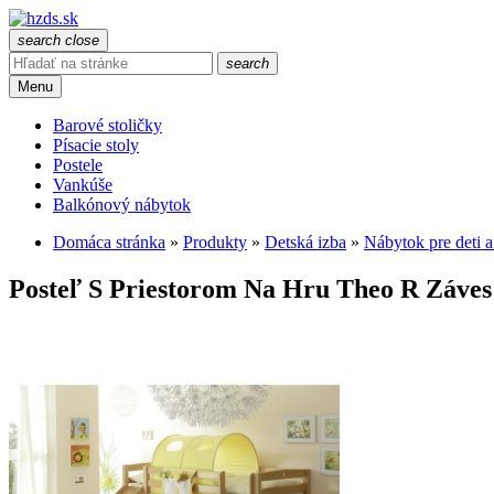
search
close
search
Menu
Barové stoličky
Písacie stoly
Postele
Vankúše
Balkónový nábytok
Domáca stránka
»
Produkty
»
Detská izba
»
Nábytok pre deti 
Posteľ S Priestorom Na Hru Theo R Záves 