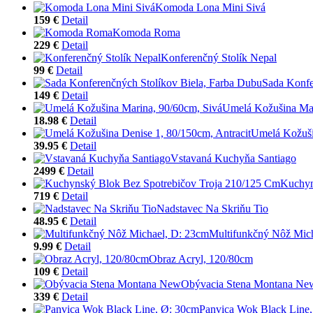
Komoda Lona Mini Sivá
159 €
Detail
Komoda Roma
229 €
Detail
Konferenčný Stolík Nepal
99 €
Detail
Sada Konfe
149 €
Detail
Umelá Kožušina Mar
18.98 €
Detail
Umelá Kožuši
39.95 €
Detail
Vstavaná Kuchyňa Santiago
2499 €
Detail
Kuchyn
719 €
Detail
Nadstavec Na Skriňu Tio
48.95 €
Detail
Multifunkčný Nôž Mic
9.99 €
Detail
Obraz Acryl, 120/80cm
109 €
Detail
Obývacia Stena Montana Ne
339 €
Detail
Panvica Wok Black Line