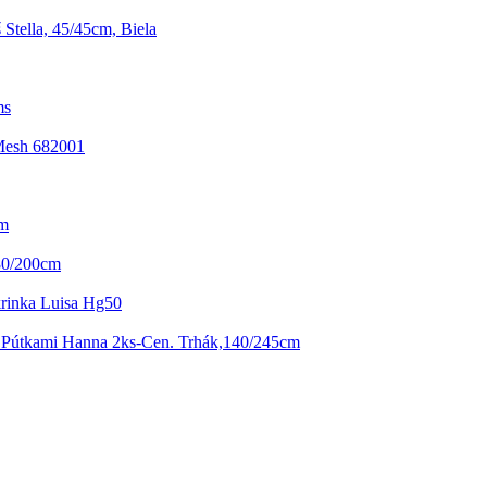
Stella, 45/45cm, Biela
ms
Mesh 682001
Cm
 80/200cm
rinka Luisa Hg50
 Pútkami Hanna 2ks-Cen. Trhák,140/245cm