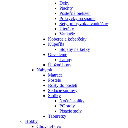
Deky
Plachty
Posteľná bielizeň
Prikrývky na spanie
Sety prikrývok a vankúšov
Uteráky
Vankúše
Koberce a koberčeky
Kúpeľňa
Stojany na kefky
Osvetlenie
Lampy
Úložné boxy
Nábytok
Matrace
Postele
Rošty do postelí
Sedacie súpravy
Stolíky
Nočné stolíky
PC stoly
Písacie stoly
Taburetky
Hobby
Chovateľstvo