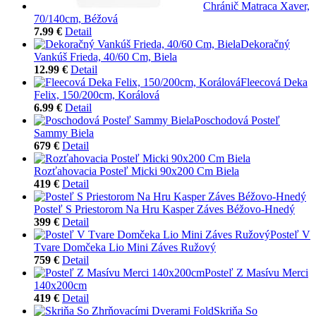
Chránič Matraca Xaver,
70/140cm, Béžová
7.99 €
Detail
Dekoračný
Vankúš Frieda, 40/60 Cm, Biela
12.99 €
Detail
Fleecová Deka
Felix, 150/200cm, Korálová
6.99 €
Detail
Poschodová Posteľ
Sammy Biela
679 €
Detail
Rozťahovacia Posteľ Micki 90x200 Cm Biela
419 €
Detail
Posteľ S Priestorom Na Hru Kasper Záves Béžovo-Hnedý
399 €
Detail
Posteľ V
Tvare Domčeka Lio Mini Záves Ružový
759 €
Detail
Posteľ Z Masívu Merci
140x200cm
419 €
Detail
Skriňa So