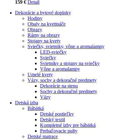
159 €
Detail
Dekorácie a bytové doplnky
Hodiny
Obaly na kvetináče
Obrazy
Rámy na obrazy
Stojany na kvety
Sviečky, svietniky, vône a aromalampy
LED-sviečky
Sviečky
Svietniky a stojany na sviečky
Vône a aromalampy
Umelé kvety
Vázy, sochy a dekoračné predmety
Dekorácie na stenu
Sochy a dekoračné predmety
Vázy
Detská izba
Bábätká
Detské postieľky
Detský textil
Kompletné izby pre bábätká
Prebaľovacie pulty
Detské matrace