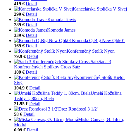
419 €
Detail
Kancelárska Stolička V Sivej
299 €
Detail
Komoda Travis
289 €
Detail
Komoda James
339 €
Detail
Komoda Q-Big New Qbk01
169 €
Detail
Konferenčný Stolík Nyon
79.9 €
Detail
Sada 3
Konferenčných Stolíkov Cross Satz
109 €
Detail
Konferenčný Stolík Bielo-
Sivý
104.9 €
Detail
Umelá Kožušina
Teddy 1, 80cm, Biela
21.95 €
Detail
Drez Rondosol 3 1/2'
58 €
Detail
Miska Canvas, Ø: 14cm,
Modrá
6.99 €
Detail