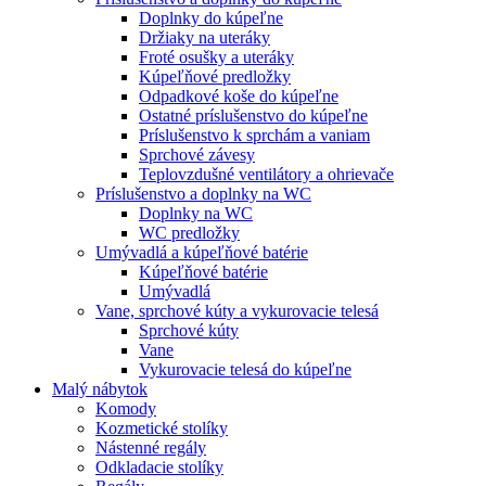
Doplnky do kúpeľne
Držiaky na uteráky
Froté osušky a uteráky
Kúpeľňové predložky
Odpadkové koše do kúpeľne
Ostatné príslušenstvo do kúpeľne
Príslušenstvo k sprchám a vaniam
Sprchové závesy
Teplovzdušné ventilátory a ohrievače
Príslušenstvo a doplnky na WC
Doplnky na WC
WC predložky
Umývadlá a kúpeľňové batérie
Kúpeľňové batérie
Umývadlá
Vane, sprchové kúty a vykurovacie telesá
Sprchové kúty
Vane
Vykurovacie telesá do kúpeľne
Malý nábytok
Komody
Kozmetické stolíky
Nástenné regály
Odkladacie stolíky