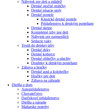
Nábytok pre deti a mládež
Detské otočné stoličky
Detské písacie stoly
Detské postele
Klasické detské postele
Príslušenstvo k detským posteliam
Detské skrine
Kompletné izby pre deti
Nábytok pre najmenších
Sedacie vaky
Textil do detskej izby
Detské deky
Detské koberce
Detské obliečky a plachty
Doplnky k detským posteliam
Zábava a hračky
Detské autá a kolobežky
Hračky pre deti
Zábava na záhrade
Dielňa a dom
Autopríslušenstvo
Chovateľstvo
Darčekové príslušenstvo
Dielňa a náradie
Maliarske potreby