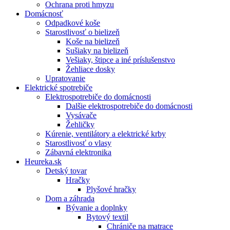
Ochrana proti hmyzu
Domácnosť
Odpadkové koše
Starostlivosť o bielizeň
Koše na bielizeň
Sušiaky na bielizeň
Vešiaky, štipce a iné príslušenstvo
Žehliace dosky
Upratovanie
Elektrické spotrebiče
Elektrospotrebiče do domácnosti
Dalšie elektrospotrebiče do domácnosti
Vysávače
Žehličky
Kúrenie, ventilátory a elektrické krby
Starostlivosť o vlasy
Zábavná elektronika
Heureka.sk
Detský tovar
Hračky
Plyšové hračky
Dom a záhrada
Bývanie a doplnky
Bytový textil
Chrániče na matrace