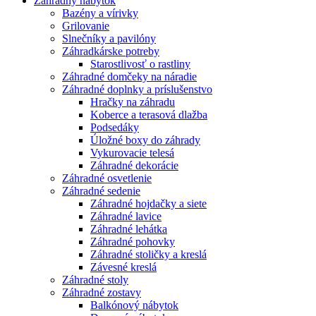
Záhradný nábytok
Bazény a vírivky
Grilovanie
Slnečníky a pavilóny
Záhradkárske potreby
Starostlivosť o rastliny
Záhradné domčeky na náradie
Záhradné doplnky a príslušenstvo
Hračky na záhradu
Koberce a terasová dlažba
Podsedáky
Úložné boxy do záhrady
Vykurovacie telesá
Záhradné dekorácie
Záhradné osvetlenie
Záhradné sedenie
Záhradné hojdačky a siete
Záhradné lavice
Záhradné lehátka
Záhradné pohovky
Záhradné stoličky a kreslá
Závesné kreslá
Záhradné stoly
Záhradné zostavy
Balkónový nábytok