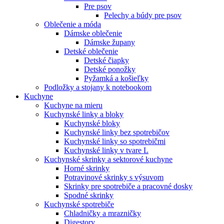
Pre psov
Pelechy a búdy pre psov
Oblečenie a móda
Dámske oblečenie
Dámske župany
Detské oblečenie
Detské čiapky
Detské ponožky
Pyžamká a košieľky
Podložky a stojany k notebookom
Kuchyne
Kuchyne na mieru
Kuchynské linky a bloky
Kuchynské bloky
Kuchynské linky bez spotrebičov
Kuchynské linky so spotrebičmi
Kuchynské linky v tvare L
Kuchynské skrinky a sektorové kuchyne
Horné skrinky
Potravinové skrinky s výsuvom
Skrinky pre spotrebiče a pracovné dosky
Spodné skrinky
Kuchynské spotrebiče
Chladničky a mrazničky
Digestory