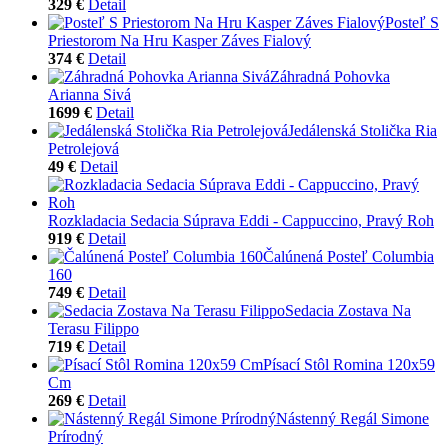
329 €
Detail
Posteľ S
Priestorom Na Hru Kasper Záves Fialový
374 €
Detail
Záhradná Pohovka
Arianna Sivá
1699 €
Detail
Jedálenská Stolička Ria
Petrolejová
49 €
Detail
Rozkladacia Sedacia Súprava Eddi - Cappuccino, Pravý Roh
919 €
Detail
Čalúnená Posteľ Columbia
160
749 €
Detail
Sedacia Zostava Na
Terasu Filippo
719 €
Detail
Písací Stôl Romina 120x59
Cm
269 €
Detail
Nástenný Regál Simone
Prírodný