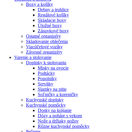
Boxy a košíky
Debny a truhlice
Regálové košíky
Skladacie boxy
Úložné boxy
Zásuvkové boxy
Ostatné organizéry
Skladovanie oblečenia
Viacúčelové vozíky
Závesné organizéry
Varenie a stolovanie
Doplnky k stolovaniu
Misky na ovocie
Podtácky
Popolníky
Servítky
Slamky na pitie
Soľničky a koreničky
Kuchynské doplnky
Kuchynské pomôcky
Dosky na krájanie
Dózy a poháre s vekom
Nože a držiaky nožov
Rôzne kuchynské pomôcky
Pečenie