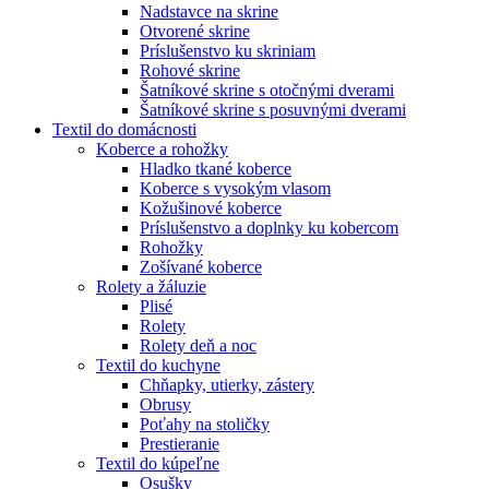
Nadstavce na skrine
Otvorené skrine
Príslušenstvo ku skriniam
Rohové skrine
Šatníkové skrine s otočnými dverami
Šatníkové skrine s posuvnými dverami
Textil do domácnosti
Koberce a rohožky
Hladko tkané koberce
Koberce s vysokým vlasom
Kožušinové koberce
Príslušenstvo a doplnky ku kobercom
Rohožky
Zošívané koberce
Rolety a žáluzie
Plisé
Rolety
Rolety deň a noc
Textil do kuchyne
Chňapky, utierky, zástery
Obrusy
Poťahy na stoličky
Prestieranie
Textil do kúpeľne
Osušky