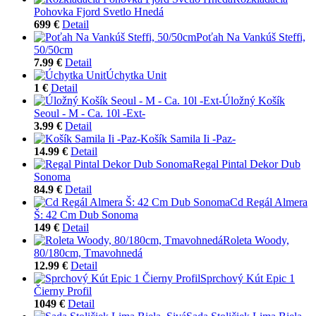
Pohovka Fjord Svetlo Hnedá
699 €
Detail
Poťah Na Vankúš Steffi,
50/50cm
7.99 €
Detail
Úchytka Unit
1 €
Detail
Úložný Košík
Seoul - M - Ca. 10l -Ext-
3.99 €
Detail
Košík Samila Ii -Paz-
14.99 €
Detail
Regal Pintal Dekor Dub
Sonoma
84.9 €
Detail
Cd Regál Almera
Š: 42 Cm Dub Sonoma
149 €
Detail
Roleta Woody,
80/180cm, Tmavohnedá
12.99 €
Detail
Sprchový Kút Epic 1
Čierny Profil
1049 €
Detail