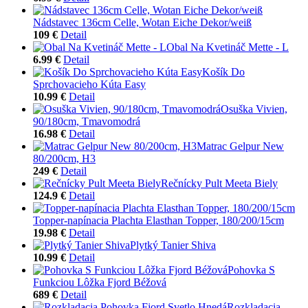
Nádstavec 136cm Celle, Wotan Eiche Dekor/weiß
109 €
Detail
Obal Na Kvetináč Mette - L
6.99 €
Detail
Košík Do
Sprchovacieho Kúta Easy
10.99 €
Detail
Osuška Vivien,
90/180cm, Tmavomodrá
16.98 €
Detail
Matrac Gelpur New
80/200cm, H3
249 €
Detail
Rečnícky Pult Meeta Biely
124.9 €
Detail
Topper-napínacia Plachta Elasthan Topper, 180/200/15cm
19.98 €
Detail
Plytký Tanier Shiva
10.99 €
Detail
Pohovka S
Funkciou Lôžka Fjord Béžová
689 €
Detail
Rozkladacia