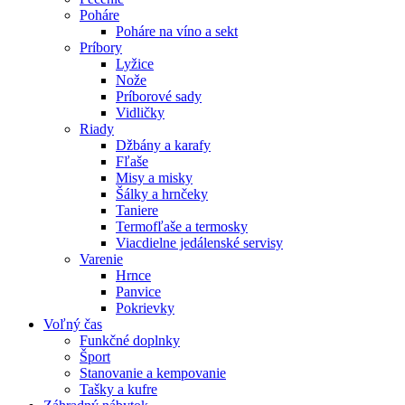
Poháre
Poháre na víno a sekt
Príbory
Lyžice
Nože
Príborové sady
Vidličky
Riady
Džbány a karafy
Fľaše
Misy a misky
Šálky a hrnčeky
Taniere
Termofľaše a termosky
Viacdielne jedálenské servisy
Varenie
Hrnce
Panvice
Pokrievky
Voľný čas
Funkčné doplnky
Šport
Stanovanie a kempovanie
Tašky a kufre