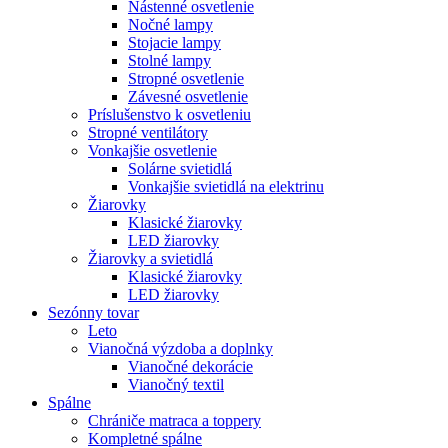
Nástenné osvetlenie
Nočné lampy
Stojacie lampy
Stolné lampy
Stropné osvetlenie
Závesné osvetlenie
Príslušenstvo k osvetleniu
Stropné ventilátory
Vonkajšie osvetlenie
Solárne svietidlá
Vonkajšie svietidlá na elektrinu
Žiarovky
Klasické žiarovky
LED žiarovky
Žiarovky a svietidlá
Klasické žiarovky
LED žiarovky
Sezónny tovar
Leto
Vianočná výzdoba a doplnky
Vianočné dekorácie
Vianočný textil
Spálne
Chrániče matraca a toppery
Kompletné spálne