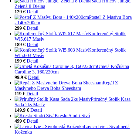
Sada Hrncov Jungle,
Zelená 8 Dielna
129 €
Detail
Posteľ Z Masívu Bora
- 140x200cm
299 €
Detail
Konferenčný Stolík
Wl5.617 Masív
189 €
Detail
Konferenčný Stolík
Wl5.603 Masív
199 €
Detail
Umelá Kožušina
Caroline 3, 160/220cm
99.9 €
Detail
Regál Z
Masívneho Dreva Boha Sheesham
119 €
Detail
Príručný Stolík Kasa
Sada 2ks Masív
149.9 €
Detail
Kreslo Sindri Sivá
499 €
Detail
Lavica Ivie - Sivohnedá
Koženka