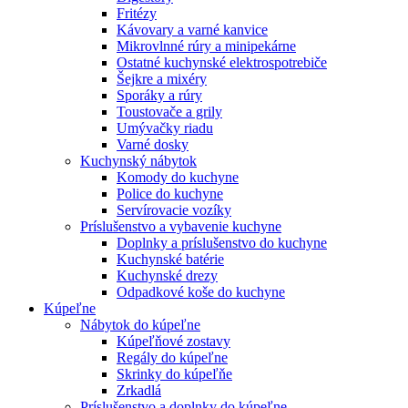
Fritézy
Kávovary a varné kanvice
Mikrovlnné rúry a minipekárne
Ostatné kuchynské elektrospotrebiče
Šejkre a mixéry
Sporáky a rúry
Toustovače a grily
Umývačky riadu
Varné dosky
Kuchynský nábytok
Komody do kuchyne
Police do kuchyne
Servírovacie vozíky
Príslušenstvo a vybavenie kuchyne
Doplnky a príslušenstvo do kuchyne
Kuchynské batérie
Kuchynské drezy
Odpadkové koše do kuchyne
Kúpeľne
Nábytok do kúpeľne
Kúpeľňové zostavy
Regály do kúpeľne
Skrinky do kúpeľňe
Zrkadlá
Príslušenstvo a doplnky do kúpeľne