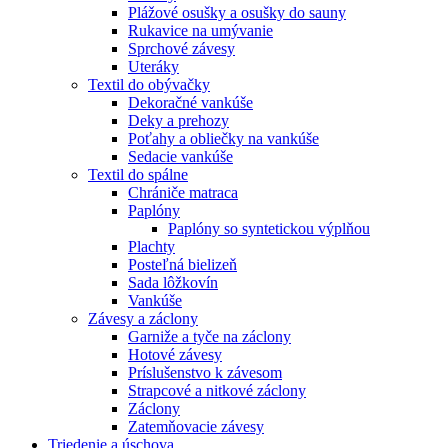
Plážové osušky a osušky do sauny
Rukavice na umývanie
Sprchové závesy
Uteráky
Textil do obývačky
Dekoračné vankúše
Deky a prehozy
Poťahy a obliečky na vankúše
Sedacie vankúše
Textil do spálne
Chrániče matraca
Paplóny
Paplóny so syntetickou výplňou
Plachty
Posteľná bielizeň
Sada lôžkovín
Vankúše
Závesy a záclony
Garniže a tyče na záclony
Hotové závesy
Príslušenstvo k závesom
Strapcové a nitkové záclony
Záclony
Zatemňovacie závesy
Triedenie a úschova