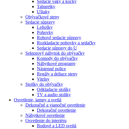
Sedacie vaky a kocky
Taburetky
Ušiaky
Obývačkové steny
Sedacie súpravy
Leňošky
Pohovky
Rohové sedacie súpravy
Rozkladacie pohovky a sedačky
Sedacie súpravy do U
Sektorový nábytok do obývačky
Komody do obývačky
Nábytkové programy
Nástenné police
Regály a deliace steny
Vitríny
Stolíky do obývačky
Odkladacie stolíky
TV a audio stolíky
Osvetlenie, lampy a svetlá
Dekoračné a vianočné osvetlenie
Dekoračné osvetlenie
Nábytkové osvetlenie
Osvetlenie do interiéru
Bodové a LED svetlá