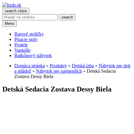
search
close
search
Menu
Barové stoličky
Písacie stoly
Postele
Vankúše
Balkónový nábytok
Domáca stránka
»
Produkty
»
Detská izba
»
Nábytok pre deti
a mládež
»
Nábytok pre najmenších
»
Detská Sedacia
Zostava Dessy Biela
Detská Sedacia Zostava Dessy Biela