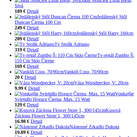
Sada Stoličiek Lima Biela,
Sivá
189 €
Detail
Jedálenský Stôl
Duncan Čierna 100 Cm
249 €
Detail
Jedálenský Stôl Harry 160cm
209 €
Detail
Tv Stolík Adriano
319 €
Detail
Tv-regál Zumbo Š:
110 Cm Sklo Čierne
169 €
Detail
Vankúš Cora, 70/90cm
20 €
Detail
Váza Woodpecker, V: 20cm
9.99 €
Detail
Vonkajšie
Svietidlo Horace Čierna, Max. 15 Watt
129 €
Detail
Kusová
Záclona Flower Store 1, 300/145cm
16.98 €
Detail
Nástenné Zrkadlo Dakota
19.89 €
Detail