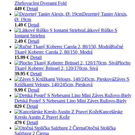
Zhrňovacími Dverami Fold
449 €
Detail
Dezertný Tanier Alexis,
Ø: 19cm
1.49 €
Detail
Látkové Rúško S
Iontami Striebra
2.49 €
Detail
Ručné
Tkaný Koberec Carola 2, 80/150, Modrá
15.99 €
Detail
Plocho
Tkaný Koberec Brüssel 2, 120/170cm, Sivá
39.95 €
Detail
Záves S
Krúžkami Velours, 140/245cm, Piesková
9.99 €
Detail
Detská Posteľ S Nebesami Lino Mini Záves Ružovo-Biely
829 €
Detail
Kancelárske
Kreslo Austin Z Pravej Kože
479 €
Detail
Otočná Stolička
Salzburg 2 Čierna