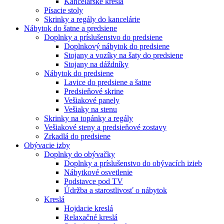
Kancelárske kreslá
Písacie stoly
Skrinky a regály do kancelárie
Nábytok do šatne a predsiene
Doplnky a príslušenstvo do predsiene
Doplnkový nábytok do predsiene
Stojany a vozíky na šaty do predsiene
Stojany na dáždníky
Nábytok do predsiene
Lavice do predsiene a šatne
Predsieňové skrine
Vešiakové panely
Vešiaky na stenu
Skrinky na topánky a regály
Vešiakové steny a predsieňové zostavy
Zrkadlá do predsiene
Obývacie izby
Doplnky do obývačky
Doplnky a príslušenstvo do obývacích izieb
Nábytkové osvetlenie
Podstavce pod TV
Údržba a starostlivosť o nábytok
Kreslá
Hojdacie kreslá
Relaxačné kreslá