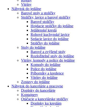
Regály
Vitríny
Nábytok do jedálne
Barové stoly a stoličky
Stoličky, lavice a barové stoličky
Barové stoličky
Hojdacie stoličky do jedálne
Jedálenské kreslá
Rohové kuchynské lavice
Sedacie lavice do jedálne
Stoličky do jedálne
Stoly do jedálne
Barové a zvýšené stoly
Rozložitelné stoly do jedálne
Vitríny, komody a police do jedálne
Komody do jedálne
Police do jedálne
Príborníky a kredence
Vitríny do jedálne
Zostavy do jedálne
Nábytok do kancelárie a pracovne
Doplnky do kancelárie
Kontajnery
Otáčacie a kancelárske stoličky
Doplnky ku kreslám