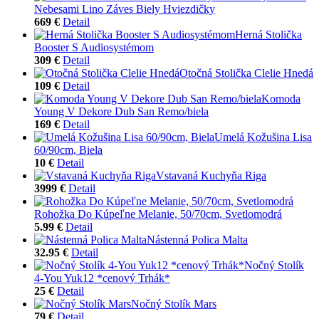
Nebesami Lino Záves Biely Hviezdičky
669 €
Detail
Herná Stolička
Booster S Audiosystémom
309 €
Detail
Otočná Stolička Clelie Hnedá
109 €
Detail
Komoda
Young V Dekore Dub San Remo/biela
169 €
Detail
Umelá Kožušina Lisa
60/90cm, Biela
10 €
Detail
Vstavaná Kuchyňa Riga
3999 €
Detail
Rohožka Do Kúpeľne Melanie, 50/70cm, Svetlomodrá
5.99 €
Detail
Nástenná Polica Malta
32.95 €
Detail
Nočný Stolík
4-You Yuk12 *cenový Trhák*
25 €
Detail
Nočný Stolík Mars
79 €
Detail