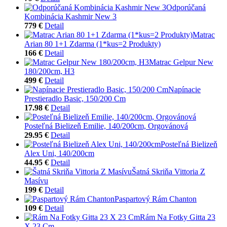
Odporúčaná
Kombinácia Kashmir New 3
779 €
Detail
Matrac
Arian 80 1+1 Zdarma (1*kus=2 Produkty)
166 €
Detail
Matrac Gelpur New
180/200cm, H3
499 €
Detail
Napínacie
Prestieradlo Basic, 150/200 Cm
17.98 €
Detail
Posteľná Bielizeň Emilie, 140/200cm, Orgovánová
29.95 €
Detail
Posteľná Bielizeň
Alex Uni, 140/200cm
44.95 €
Detail
Šatná Skriňa Vittoria Z
Masívu
199 €
Detail
Paspartový Rám Chanton
109 €
Detail
Rám Na Fotky Gitta 23
X 23 Cm