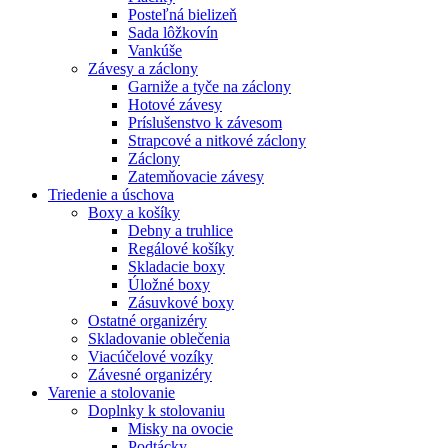
Posteľná bielizeň
Sada lôžkovín
Vankúše
Závesy a záclony
Garniže a tyče na záclony
Hotové závesy
Príslušenstvo k závesom
Strapcové a nitkové záclony
Záclony
Zatemňovacie závesy
Triedenie a úschova
Boxy a košíky
Debny a truhlice
Regálové košíky
Skladacie boxy
Úložné boxy
Zásuvkové boxy
Ostatné organizéry
Skladovanie oblečenia
Viacúčelové vozíky
Závesné organizéry
Varenie a stolovanie
Doplnky k stolovaniu
Misky na ovocie
Podtácky