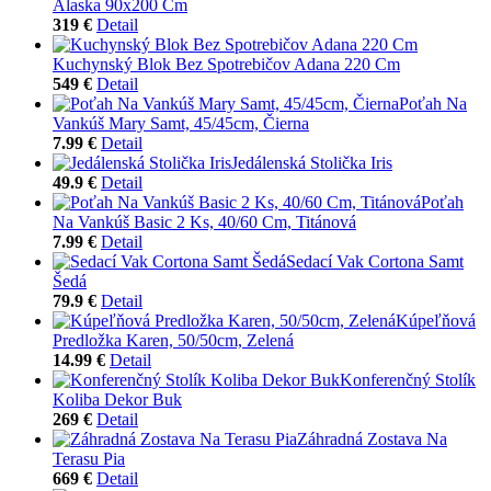
Alaska 90x200 Cm
319 €
Detail
Kuchynský Blok Bez Spotrebičov Adana 220 Cm
549 €
Detail
Poťah Na
Vankúš Mary Samt, 45/45cm, Čierna
7.99 €
Detail
Jedálenská Stolička Iris
49.9 €
Detail
Poťah
Na Vankúš Basic 2 Ks, 40/60 Cm, Titánová
7.99 €
Detail
Sedací Vak Cortona Samt
Šedá
79.9 €
Detail
Kúpeľňová
Predložka Karen, 50/50cm, Zelená
14.99 €
Detail
Konferenčný Stolík
Koliba Dekor Buk
269 €
Detail
Záhradná Zostava Na
Terasu Pia
669 €
Detail