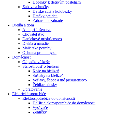
Doplnky k detským posteliam
Zábava a hračky
Detské autá a kolobežky
Hračky pre deti
Zábava na záhrade
Dielňa a dom
Autopríslušenstvo
Chovateľstvo
Darčekové príslušenstvo
Dielňa a náradie
Maliarske potreby
Ochrana proti hmyzu
Domácnosť
Odpadkové koše
Starostlivosť o bielizeň
Koše na bielizeň
Sušiaky na bielizeň
Vešiaky, štipce a iné príslušenstvo
Žehliace dosky
Upratovanie
Elektrické spotrebiče
Elektrospotrebiče do domácnosti
Dalšie elektrospotrebiče do domácnosti
Vysávače
Žehličky