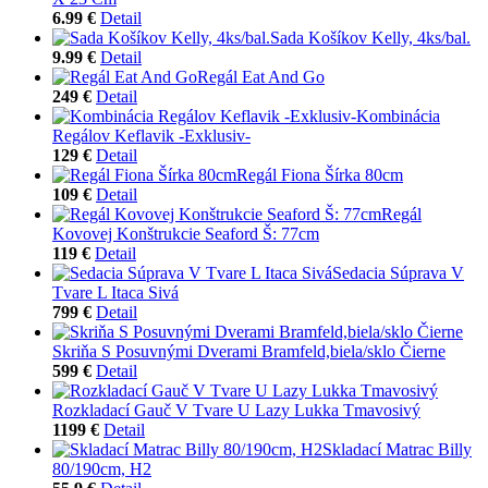
6.99 €
Detail
Sada Košíkov Kelly, 4ks/bal.
9.99 €
Detail
Regál Eat And Go
249 €
Detail
Kombinácia
Regálov Keflavik -Exklusiv-
129 €
Detail
Regál Fiona Šírka 80cm
109 €
Detail
Regál
Kovovej Konštrukcie Seaford Š: 77cm
119 €
Detail
Sedacia Súprava V
Tvare L Itaca Sivá
799 €
Detail
Skriňa S Posuvnými Dverami Bramfeld,biela/sklo Čierne
599 €
Detail
Rozkladací Gauč V Tvare U Lazy Lukka Tmavosivý
1199 €
Detail
Skladací Matrac Billy
80/190cm, H2