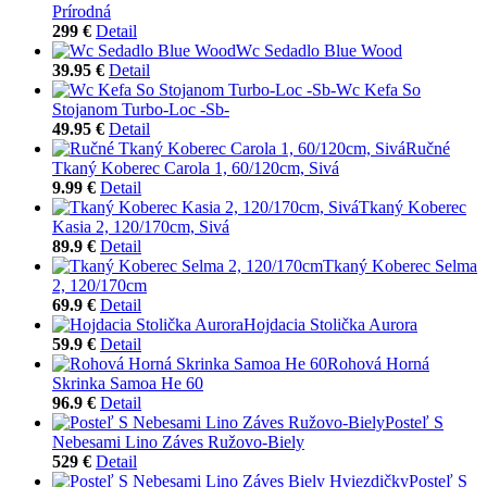
Prírodná
299 €
Detail
Wc Sedadlo Blue Wood
39.95 €
Detail
Wc Kefa So
Stojanom Turbo-Loc -Sb-
49.95 €
Detail
Ručné
Tkaný Koberec Carola 1, 60/120cm, Sivá
9.99 €
Detail
Tkaný Koberec
Kasia 2, 120/170cm, Sivá
89.9 €
Detail
Tkaný Koberec Selma
2, 120/170cm
69.9 €
Detail
Hojdacia Stolička Aurora
59.9 €
Detail
Rohová Horná
Skrinka Samoa He 60
96.9 €
Detail
Posteľ S
Nebesami Lino Záves Ružovo-Biely
529 €
Detail
Posteľ S