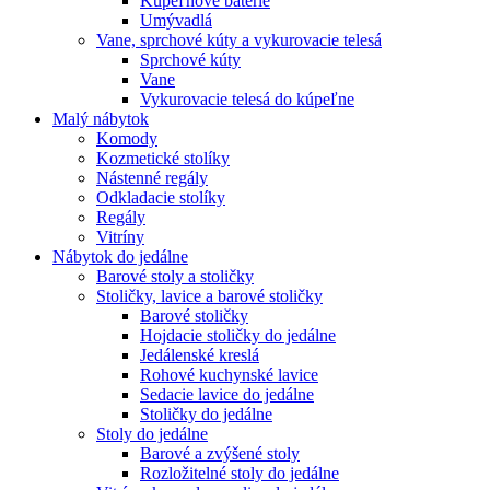
Kúpeľňové batérie
Umývadlá
Vane, sprchové kúty a vykurovacie telesá
Sprchové kúty
Vane
Vykurovacie telesá do kúpeľne
Malý nábytok
Komody
Kozmetické stolíky
Nástenné regály
Odkladacie stolíky
Regály
Vitríny
Nábytok do jedálne
Barové stoly a stoličky
Stoličky, lavice a barové stoličky
Barové stoličky
Hojdacie stoličky do jedálne
Jedálenské kreslá
Rohové kuchynské lavice
Sedacie lavice do jedálne
Stoličky do jedálne
Stoly do jedálne
Barové a zvýšené stoly
Rozložitelné stoly do jedálne