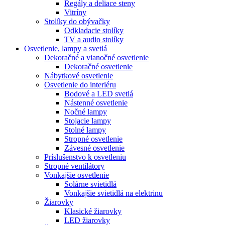
Regály a deliace steny
Vitríny
Stolíky do obývačky
Odkladacie stolíky
TV a audio stolíky
Osvetlenie, lampy a svetlá
Dekoračné a vianočné osvetlenie
Dekoračné osvetlenie
Nábytkové osvetlenie
Osvetlenie do interiéru
Bodové a LED svetlá
Nástenné osvetlenie
Nočné lampy
Stojacie lampy
Stolné lampy
Stropné osvetlenie
Závesné osvetlenie
Príslušenstvo k osvetleniu
Stropné ventilátory
Vonkajšie osvetlenie
Solárne svietidlá
Vonkajšie svietidlá na elektrinu
Žiarovky
Klasické žiarovky
LED žiarovky