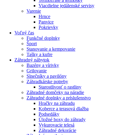
Termofľaše a termosky
Viacdielne jedálenské servisy
Varenie
Hrnce
Panvice
Pokrievky
Voľný čas
Funkčné doplnky
Šport
Stanovanie a kempovanie
Tašky a kufre
Záhradný nábytok
Bazény a vírivky
Grilovanie
Slnečníky a pavilóny
Záhradkárske potreby
Starostlivosť o rastliny
Záhradné domčeky na náradie
Záhradné doplnky a príslušenstvo
Hračky na záhradu
Koberce a terasová dlažba
Podsedáky
Úložné boxy do záhrady
Vykurovacie telesá
Záhradné dekorácie