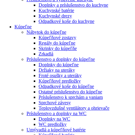
Doplnky a príslušenstvo do kuchyne
Kuchynské batérie
Kuchynské drezy
Odpadkové koše do kuchyne
Kúpeľne
Nábytok do kúpeľne
Kúpeľňové zostavy
Regály do kúpeľne
Skrinky do kúpeľňe
Zrkadlá
Príslušenstvo a doplnky do kúpeľne
Doplnky do kúpeľne
Držiaky na uteráky
Froté osušky a uteráky
Kúpeľňové predložky
Odpadkové koše do kúpeľne
Ostatné príslušenstvo do kúpeľne
Príslušenstvo k sprchám a vaniam
Sprchové závesy
Teplovzdušné ventilátory a ohrievače
Príslušenstvo a doplnky na WC
Doplnky na WC
WC predložky
Umývadlá a kúpeľňové batérie