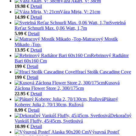
Váza Akari, V: 38cm
19.98 €
Detail
Váza Mirja, V: 21cm
14.99 €
Detail
Svetelná
Reťaz Schnurli Max. 0,06 Watt, 1,7m
5.99 €
Detail
Matracový Mostík
Mikado -Top-
13.95 €
Detail
Rebrinový Radiátor
Bari 60x160 Cm
199 €
Detail
Hrací Stolík Cascading Cove
199 €
Detail
Kusová
Záclona Flower Store 2, 300/175cm
22.95 €
Detail
Plátaný
Koberec Julia 2, 70/130cm, Ružová
8.99 €
Detail
Dekoračný
Vankúš Fluffy, 45/45cm, Svetlosivá
10.99 €
Detail
Výsuvná Posteľ