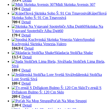
55.9 €
Detail
Midi Skrinka Avensis 307
129 €
Detail
Kúpeľňová
Skrinka Soho Š: 91 Cm Tmavosivá
709 €
Detail
Skrinka Na
Vstavané Spotrebiče Alba Dgit60
179 €
Detail
Spodná
Kuchynská Skrinka Venezia-Valero
104.9 €
Detail
Skladacia Stolička Shake
13.5 €
Detail
Sada Stoličiek Lima Biela,
Sivá
189 €
Detail
Jedálenská Stolička
Lore Svetlá Sivá
109 €
Detail
Tv-regál S
Držiakom Bulmo Š: 120 Cm Sklo
209 €
Detail
Poťah Na Mop Struppi
2.99 €
Detail