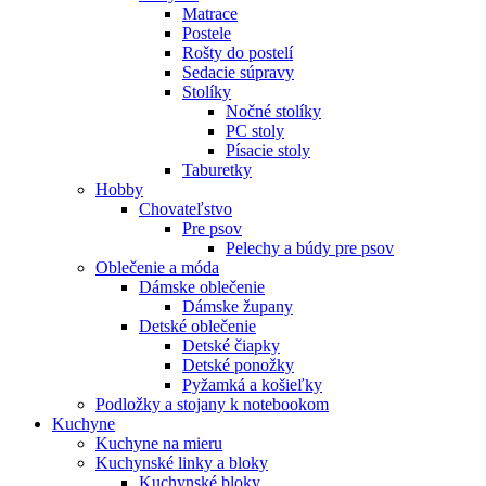
Matrace
Postele
Rošty do postelí
Sedacie súpravy
Stolíky
Nočné stolíky
PC stoly
Písacie stoly
Taburetky
Hobby
Chovateľstvo
Pre psov
Pelechy a búdy pre psov
Oblečenie a móda
Dámske oblečenie
Dámske župany
Detské oblečenie
Detské čiapky
Detské ponožky
Pyžamká a košieľky
Podložky a stojany k notebookom
Kuchyne
Kuchyne na mieru
Kuchynské linky a bloky
Kuchynské bloky