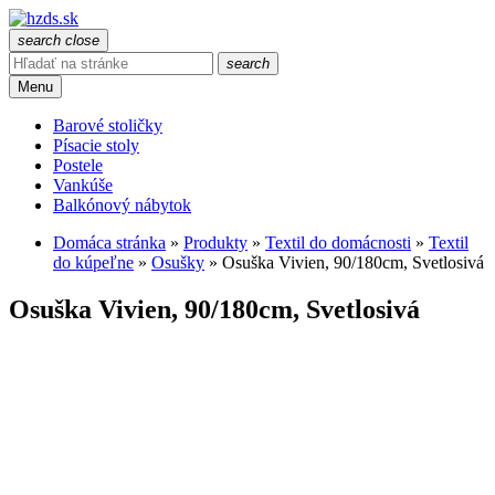
search
close
search
Menu
Barové stoličky
Písacie stoly
Postele
Vankúše
Balkónový nábytok
Domáca stránka
»
Produkty
»
Textil do domácnosti
»
Textil
do kúpeľne
»
Osušky
»
Osuška Vivien, 90/180cm, Svetlosivá
Osuška Vivien, 90/180cm, Svetlosivá