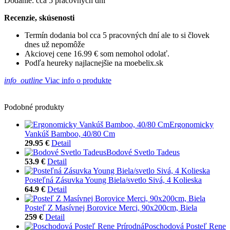
Dodanie: cca 5 pracovných dní
Recenzie, skúsenosti
Termín dodania bol cca 5 pracovných dní ale to si človek
dnes už nepomôže
Akciovej cene 16.99 € som nemohol odolať.
Podľa heureky najlacnejšie na moebelix.sk
info_outline
Viac info o produkte
Podobné produkty
Ergonomicky
Vankúš Bamboo, 40/80 Cm
29.95 €
Detail
Bodové Svetlo Tadeus
53.9 €
Detail
Posteľná Zásuvka Young Biela/svetlo Sivá, 4 Kolieska
64.9 €
Detail
Posteľ Z Masívnej Borovice Merci, 90x200cm, Biela
259 €
Detail
Poschodová Posteľ Rene