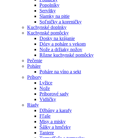
Popolníky
Servítky
Slamky na pitie
Soľničky a koreničky
Kuchynské doplnky
Kuchynské pomôcky
Dosky na krájanie
Dózy a poháre s vekom
Nože a držiaky nožov
Rôzne kuchynské pomôcky
Pečenie
Poháre
Poháre na víno a sekt
Príbory
Lyžice
Nože
Príborové sady
Vidličky
Riady
Džbány a karafy
Fľaše
Misy a misky
Šálky a hrnčeky
Taniere