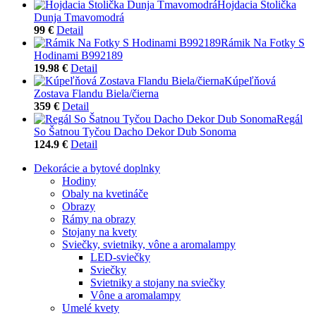
Hojdacia Stolička
Dunja Tmavomodrá
99 €
Detail
Rámik Na Fotky S
Hodinami B992189
19.98 €
Detail
Kúpeľňová
Zostava Flandu Biela/čierna
359 €
Detail
Regál
So Šatnou Tyčou Dacho Dekor Dub Sonoma
124.9 €
Detail
Dekorácie a bytové doplnky
Hodiny
Obaly na kvetináče
Obrazy
Rámy na obrazy
Stojany na kvety
Sviečky, svietniky, vône a aromalampy
LED-sviečky
Sviečky
Svietniky a stojany na sviečky
Vône a aromalampy
Umelé kvety