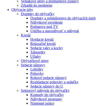
Vešiakové steny a predsieňové zostavy
Zrkadlá do predsiene
Obývacie izby
Doplnky do obývačky
Doplnky a príslušenstvo do obývacích izieb
Nábytkové osvetlenie
Podstavce pod TV
Údržba a starostlivosť o nábytok
Kreslá
Hojdacie kreslá
Relaxačné kreslá
Sedacie vaky a kocky
Taburetky
Ušiaky
Obývačkové steny
Sedacie súpravy
Leňošky
Pohovky
Rohové sedacie súpravy
Rozkladacie pohovky a sedačky
Sedacie súpravy do U
Sektorový nábytok do obývačky
Komody do obývačky
Nábytkové programy
Nástenné police