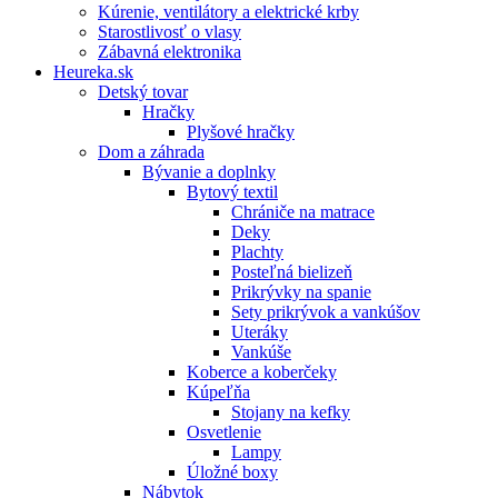
Kúrenie, ventilátory a elektrické krby
Starostlivosť o vlasy
Zábavná elektronika
Heureka.sk
Detský tovar
Hračky
Plyšové hračky
Dom a záhrada
Bývanie a doplnky
Bytový textil
Chrániče na matrace
Deky
Plachty
Posteľná bielizeň
Prikrývky na spanie
Sety prikrývok a vankúšov
Uteráky
Vankúše
Koberce a koberčeky
Kúpeľňa
Stojany na kefky
Osvetlenie
Lampy
Úložné boxy
Nábytok