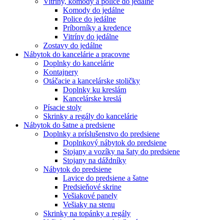
Vitríny, komody a police do jedálne
Komody do jedálne
Police do jedálne
Príborníky a kredence
Vitríny do jedálne
Zostavy do jedálne
Nábytok do kancelárie a pracovne
Doplnky do kancelárie
Kontajnery
Otáčacie a kancelárske stoličky
Doplnky ku kreslám
Kancelárske kreslá
Písacie stoly
Skrinky a regály do kancelárie
Nábytok do šatne a predsiene
Doplnky a príslušenstvo do predsiene
Doplnkový nábytok do predsiene
Stojany a vozíky na šaty do predsiene
Stojany na dáždníky
Nábytok do predsiene
Lavice do predsiene a šatne
Predsieňové skrine
Vešiakové panely
Vešiaky na stenu
Skrinky na topánky a regály