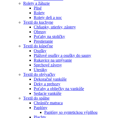
Rolety a žáluzie
Plisé
Rolety
Rolety deň a noc
Textil do kuchyne
Chňapky, utierky, zástery
Obrusy
Poťahy na stoličky
Prestieranie
Textil do kúpeľne
Osušky
Plážové osušky a osušky do sauny
Rukavice na umývanie
Sprchové závesy
Uteráky
Textil do obývačky
Dekoračné vankúše
Deky a prehozy
Poťahy a obliečky na vankúše
Sedacie vankúše
Textil do spálne
Chrániče matraca
Paplóny
Paplóny so syntetickou výplňou
Plachty