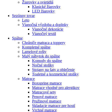
Žiarovky a svietidlá
Klasické žiarovky
LED žiarovky
Sezónny tovar
Leto
Vianočná výzdoba a doplnky
Vianočné dekorácie
Vianočný textil
Spálne
Chrániče matraca a toppery
Kompletné spálne
Lamelové rošty
Malý nábytok do spálne
Komody do spálne
Nočné stolíky
Stojany na šaty a oblečenie
Toaletné a kozmetické stolíky
Matrace
Boxspring matrace
Matrace vhodné pro alergikov
Matracové sety
Penové matrace
Pružinové matrace
Skladacie matrace pre hostí
Vrchné matrace