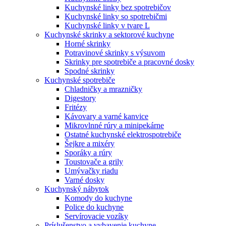
Kuchynské linky bez spotrebičov
Kuchynské linky so spotrebičmi
Kuchynské linky v tvare L
Kuchynské skrinky a sektorové kuchyne
Horné skrinky
Potravinové skrinky s výsuvom
Skrinky pre spotrebiče a pracovné dosky
Spodné skrinky
Kuchynské spotrebiče
Chladničky a mrazničky
Digestory
Fritézy
Kávovary a varné kanvice
Mikrovlnné rúry a minipekárne
Ostatné kuchynské elektrospotrebiče
Šejkre a mixéry
Sporáky a rúry
Toustovače a grily
Umývačky riadu
Varné dosky
Kuchynský nábytok
Komody do kuchyne
Police do kuchyne
Servírovacie vozíky
Príslušenstvo a vybavenie kuchyne