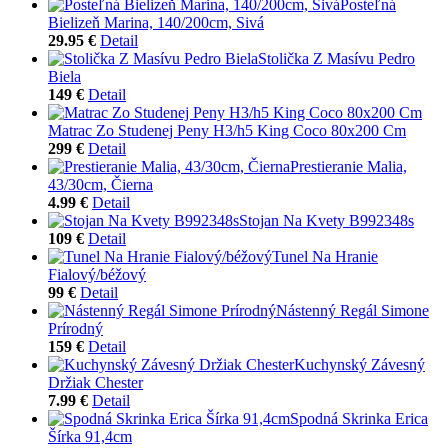
Posteľná
Bielizeň Marina, 140/200cm, Sivá
29.95 €
Detail
Stolička Z Masívu Pedro
Biela
149 €
Detail
Matrac Zo Studenej Peny H3/h5 King Coco 80x200 Cm
299 €
Detail
Prestieranie Malia,
43/30cm, Čierna
4.99 €
Detail
Stojan Na Kvety B992348s
109 €
Detail
Tunel Na Hranie
Fialový/béžový
99 €
Detail
Nástenný Regál Simone
Prírodný
159 €
Detail
Kuchynský Závesný
Držiak Chester
7.99 €
Detail
Spodná Skrinka Erica
Šírka 91,4cm