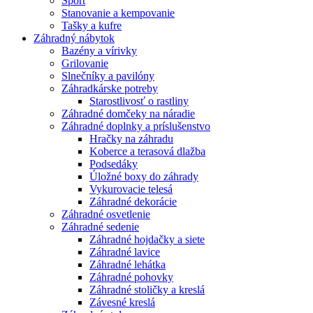
Šport
Stanovanie a kempovanie
Tašky a kufre
Záhradný nábytok
Bazény a vírivky
Grilovanie
Slnečníky a pavilóny
Záhradkárske potreby
Starostlivosť o rastliny
Záhradné domčeky na náradie
Záhradné doplnky a príslušenstvo
Hračky na záhradu
Koberce a terasová dlažba
Podsedáky
Úložné boxy do záhrady
Vykurovacie telesá
Záhradné dekorácie
Záhradné osvetlenie
Záhradné sedenie
Záhradné hojdačky a siete
Záhradné lavice
Záhradné lehátka
Záhradné pohovky
Záhradné stoličky a kreslá
Závesné kreslá