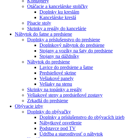
Kontajnery
Otáčacie a kancelárske stoličky
Doplnky ku kreslám
Kancelárske kreslá
Písacie stoly
Skrinky a regály do kancelárie
Nábytok do šatne a predsiene
Doplnky a príslušenstvo do predsiene
Doplnkový nábytok do predsiene
Stojany a vozíky na šaty do predsiene
Stojany na dáždníky
Nábytok do predsiene
Lavice do predsiene a šatne
Predsieňové skrine
Vešiakové panely
Vešiaky na stenu
Skrinky na topánky a regály
Vešiakové steny a predsieňové zostavy
Zrkadlá do predsiene
Obývacie izby
Doplnky do obývačky
Doplnky a príslušenstvo do obývacích izieb
Nábytkové osvetlenie
Podstavce pod TV
Údržba a starostlivosť o nábytok