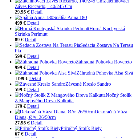
Zatemňovací
Záves Riccardo, 140/245 Cm
29.95 €
Detail
Spálňa Anna 180
499 €
Detail
Horná Kuchynská
Skrinka Perlmutt
89 €
Detail
Sedacia Zostava Na Terasu
Pia
599 €
Detail
Záhradná Pohovka Rovereto
999 €
Detail
Záhradná Pohovka Aisa Sivá
1199 €
Detail
Závesné Kreslo Sandro
599 €
Detail
Nočný Stolík
Z Mangového Dreva Kalkutta
179 €
Detail
Dekoračná Váza
Diana, Ø/v: 26/50cm
27.95 €
Detail
Príručný Stolík Biely
67 €
Detail