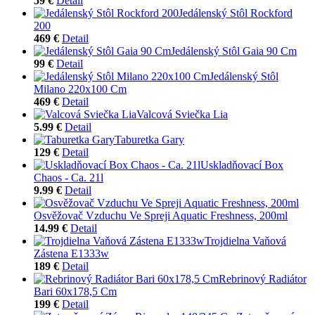
59 €
Detail
Jedálenský Stôl Rockford
200
469 €
Detail
Jedálenský Stôl Gaia 90 Cm
99 €
Detail
Jedálenský Stôl
Milano 220x100 Cm
469 €
Detail
Valcová Sviečka Lia
5.99 €
Detail
Taburetka Gary
129 €
Detail
Uskladňovací Box
Chaos - Ca. 21l
9.99 €
Detail
Osvěžovač Vzduchu Ve Spreji Aquatic Freshness, 200ml
14.99 €
Detail
Trojdielna Vaňová
Zástena E1333w
189 €
Detail
Rebrinový Radiátor
Bari 60x178,5 Cm
199 €
Detail