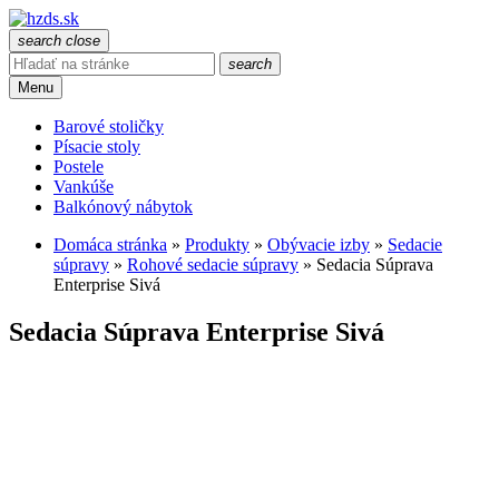
search
close
search
Menu
Barové stoličky
Písacie stoly
Postele
Vankúše
Balkónový nábytok
Domáca stránka
»
Produkty
»
Obývacie izby
»
Sedacie
súpravy
»
Rohové sedacie súpravy
»
Sedacia Súprava
Enterprise Sivá
Sedacia Súprava Enterprise Sivá