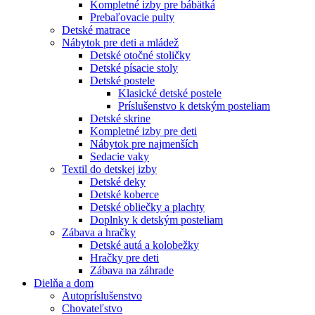
Kompletné izby pre bábätká
Prebaľovacie pulty
Detské matrace
Nábytok pre deti a mládež
Detské otočné stoličky
Detské písacie stoly
Detské postele
Klasické detské postele
Príslušenstvo k detským posteliam
Detské skrine
Kompletné izby pre deti
Nábytok pre najmenších
Sedacie vaky
Textil do detskej izby
Detské deky
Detské koberce
Detské obliečky a plachty
Doplnky k detským posteliam
Zábava a hračky
Detské autá a kolobežky
Hračky pre deti
Zábava na záhrade
Dielňa a dom
Autopríslušenstvo
Chovateľstvo