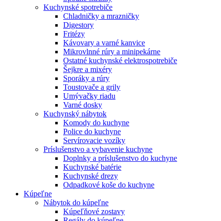
Kuchynské spotrebiče
Chladničky a mrazničky
Digestory
Fritézy
Kávovary a varné kanvice
Mikrovlnné rúry a minipekárne
Ostatné kuchynské elektrospotrebiče
Šejkre a mixéry
Sporáky a rúry
Toustovače a grily
Umývačky riadu
Varné dosky
Kuchynský nábytok
Komody do kuchyne
Police do kuchyne
Servírovacie vozíky
Príslušenstvo a vybavenie kuchyne
Doplnky a príslušenstvo do kuchyne
Kuchynské batérie
Kuchynské drezy
Odpadkové koše do kuchyne
Kúpeľne
Nábytok do kúpeľne
Kúpeľňové zostavy
Regály do kúpeľne