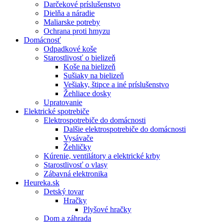
Darčekové príslušenstvo
Dielňa a náradie
Maliarske potreby
Ochrana proti hmyzu
Domácnosť
Odpadkové koše
Starostlivosť o bielizeň
Koše na bielizeň
Sušiaky na bielizeň
Vešiaky, štipce a iné príslušenstvo
Žehliace dosky
Upratovanie
Elektrické spotrebiče
Elektrospotrebiče do domácnosti
Dalšie elektrospotrebiče do domácnosti
Vysávače
Žehličky
Kúrenie, ventilátory a elektrické krby
Starostlivosť o vlasy
Zábavná elektronika
Heureka.sk
Detský tovar
Hračky
Plyšové hračky
Dom a záhrada