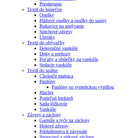
Prestieranie
Textil do kúpeľne
Osušky
Plážové osušky a osušky do sauny
Rukavice na umývanie
Sprchové závesy
Uteráky
Textil do obývačky
Dekoračné vankúše
Deky a prehozy
Poťahy a obliečky na vankúše
Sedacie vankúše
Textil do spálne
Chrániče matraca
Paplóny
Paplóny so syntetickou výplňou
Plachty
Posteľná bielizeň
Sada lôžkovín
Vankúše
Závesy a záclony
Garniže a tyče na záclony
Hotové závesy
Príslušenstvo k závesom
Strapcové a nitkové záclony