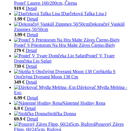
Posteľ Lauren 160/200cm, Čierna
919 €
Detail
Darčeková Taška Lisa I
1.99 €
Detail
Dekoračný Vankúš
Zippmex,50/50cm
3.99 €
Detail
Posteľ S Priestorom Na Hru Malte Záves Čierno-Biely
279 €
Detail
Posteľ V Tvare
Domčeka Lio Safari
739 €
Detail
Skriňa S
Otočnými Dverami Moon 138 Cm
349 €
Detail
Dávkovač Mydla Melrina -
Ext-
6.99 €
Detail
Nástenné Hodiny Rena
6.9 €
Detail
Stolička Donna
69.9 €
Detail
Posuvný Záves
Flipp, 60/245cm, Ružová