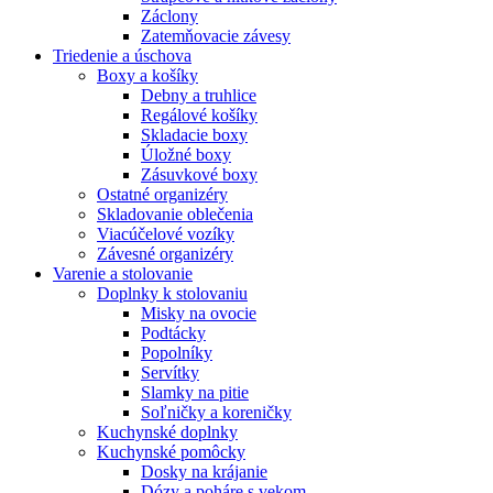
Záclony
Zatemňovacie závesy
Triedenie a úschova
Boxy a košíky
Debny a truhlice
Regálové košíky
Skladacie boxy
Úložné boxy
Zásuvkové boxy
Ostatné organizéry
Skladovanie oblečenia
Viacúčelové vozíky
Závesné organizéry
Varenie a stolovanie
Doplnky k stolovaniu
Misky na ovocie
Podtácky
Popolníky
Servítky
Slamky na pitie
Soľničky a koreničky
Kuchynské doplnky
Kuchynské pomôcky
Dosky na krájanie
Dózy a poháre s vekom