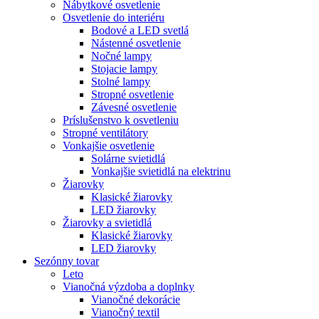
Nábytkové osvetlenie
Osvetlenie do interiéru
Bodové a LED svetlá
Nástenné osvetlenie
Nočné lampy
Stojacie lampy
Stolné lampy
Stropné osvetlenie
Závesné osvetlenie
Príslušenstvo k osvetleniu
Stropné ventilátory
Vonkajšie osvetlenie
Solárne svietidlá
Vonkajšie svietidlá na elektrinu
Žiarovky
Klasické žiarovky
LED žiarovky
Žiarovky a svietidlá
Klasické žiarovky
LED žiarovky
Sezónny tovar
Leto
Vianočná výzdoba a doplnky
Vianočné dekorácie
Vianočný textil