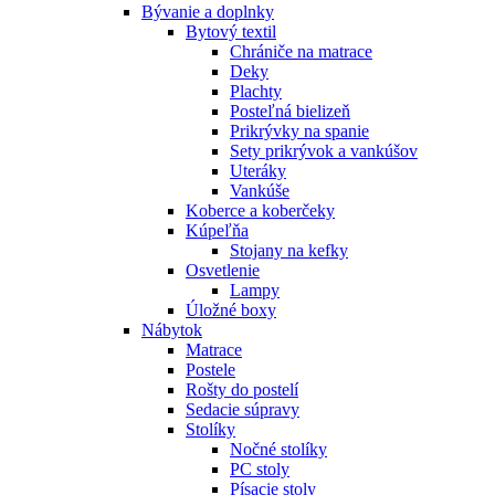
Bývanie a doplnky
Bytový textil
Chrániče na matrace
Deky
Plachty
Posteľná bielizeň
Prikrývky na spanie
Sety prikrývok a vankúšov
Uteráky
Vankúše
Koberce a koberčeky
Kúpeľňa
Stojany na kefky
Osvetlenie
Lampy
Úložné boxy
Nábytok
Matrace
Postele
Rošty do postelí
Sedacie súpravy
Stolíky
Nočné stolíky
PC stoly
Písacie stoly