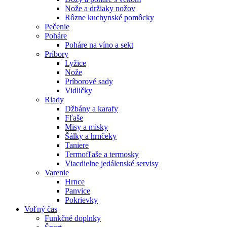
Nože a držiaky nožov
Rôzne kuchynské pomôcky
Pečenie
Poháre
Poháre na víno a sekt
Príbory
Lyžice
Nože
Príborové sady
Vidličky
Riady
Džbány a karafy
Fľaše
Misy a misky
Šálky a hrnčeky
Taniere
Termofľaše a termosky
Viacdielne jedálenské servisy
Varenie
Hrnce
Panvice
Pokrievky
Voľný čas
Funkčné doplnky