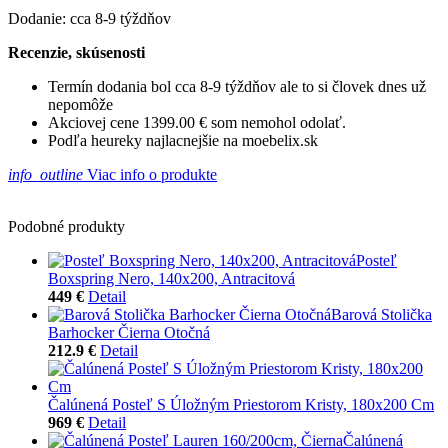
Dodanie: cca 8-9 týždňov
Recenzie, skúsenosti
Termín dodania bol cca 8-9 týždňov ale to si človek dnes už
nepomôže
Akciovej cene 1399.00 € som nemohol odolať.
Podľa heureky najlacnejšie na moebelix.sk
info_outline
Viac info o produkte
Podobné produkty
Posteľ
Boxspring Nero, 140x200, Antracitová
449 €
Detail
Barová Stolička
Barhocker Čierna Otočná
212.9 €
Detail
Čalúnená Posteľ S Úložným Priestorom Kristy, 180x200 Cm
969 €
Detail
Čalúnená