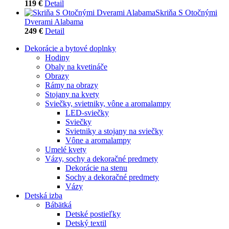
119 €
Detail
Skriňa S Otočnými
Dverami Alabama
249 €
Detail
Dekorácie a bytové doplnky
Hodiny
Obaly na kvetináče
Obrazy
Rámy na obrazy
Stojany na kvety
Sviečky, svietniky, vône a aromalampy
LED-sviečky
Sviečky
Svietniky a stojany na sviečky
Vône a aromalampy
Umelé kvety
Vázy, sochy a dekoračné predmety
Dekorácie na stenu
Sochy a dekoračné predmety
Vázy
Detská izba
Bábätká
Detské postieľky
Detský textil