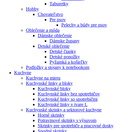
Taburetky
Hobby
Chovateľstvo
Pre psov
Pelechy a búdy pre psov
Oblečenie a móda
Dámske oblečenie
Dámske župany
Detské oblečenie
Detské čiapky
Detské ponožky
Pyžamká a košieľky
Podložky a stojany k notebookom
Kuchyne
Kuchyne na mieru
Kuchynské linky a bloky
Kuchynské bloky
Kuchynské linky bez spotrebičov
Kuchynské linky so spotrebičmi
Kuchynské linky v tvare L
Kuchynské skrinky a sektorové kuchyne
Horné skrinky
Potravinové skrinky s výsuvom
Skrinky pre spotrebiče a pracovné dosky
Spodné skrinky