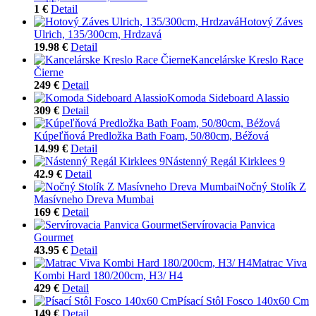
1 €
Detail
Hotový Záves
Ulrich, 135/300cm, Hrdzavá
19.98 €
Detail
Kancelárske Kreslo Race
Čierne
249 €
Detail
Komoda Sideboard Alassio
309 €
Detail
Kúpeľňová Predložka Bath Foam, 50/80cm, Béžová
14.99 €
Detail
Nástenný Regál Kirklees 9
42.9 €
Detail
Nočný Stolík Z
Masívneho Dreva Mumbai
169 €
Detail
Servírovacia Panvica
Gourmet
43.95 €
Detail
Matrac Viva
Kombi Hard 180/200cm, H3/ H4
429 €
Detail
Písací Stôl Fosco 140x60 Cm
149 €
Detail