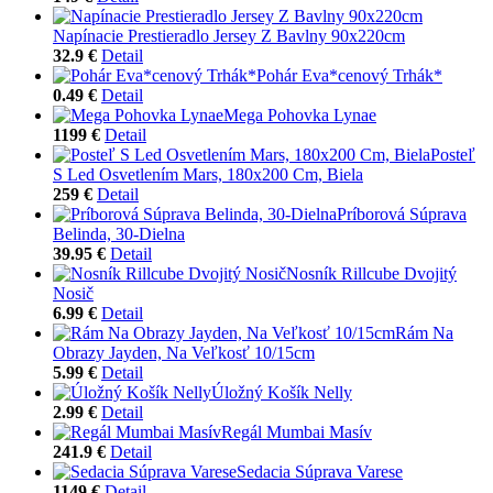
Napínacie Prestieradlo Jersey Z Bavlny 90x220cm
32.9 €
Detail
Pohár Eva*cenový Trhák*
0.49 €
Detail
Mega Pohovka Lynae
1199 €
Detail
Posteľ
S Led Osvetlením Mars, 180x200 Cm, Biela
259 €
Detail
Príborová Súprava
Belinda, 30-Dielna
39.95 €
Detail
Nosník Rillcube Dvojitý
Nosič
6.99 €
Detail
Rám Na
Obrazy Jayden, Na Veľkosť 10/15cm
5.99 €
Detail
Úložný Košík Nelly
2.99 €
Detail
Regál Mumbai Masív
241.9 €
Detail
Sedacia Súprava Varese
1149 €
Detail