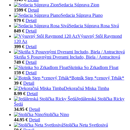
Sedacia Súprava Zion
1599 €
Detail
Sedacia Súprava Piano
979 €
Detail
Sedacia Súprava Rosa Sivá
849 €
Detail
Výsuvný Stôl Raymond
120 Az
399 €
Detail
Skriňa S Posuvnými Dverami Includo, Biela / Antracitová
749 €
Detail
Skrinka So Zrkadlom Float
159 €
Detail
Botník Step *cenový Trhák*
39 €
Detail
Dekoračná Miska Timba
8.99 €
Detail
Jedálenská Stolička Ricky
Šedá
34.95 €
Detail
Stolička Nino
44.95 €
Detail
Stolička Neta Svetlosivá