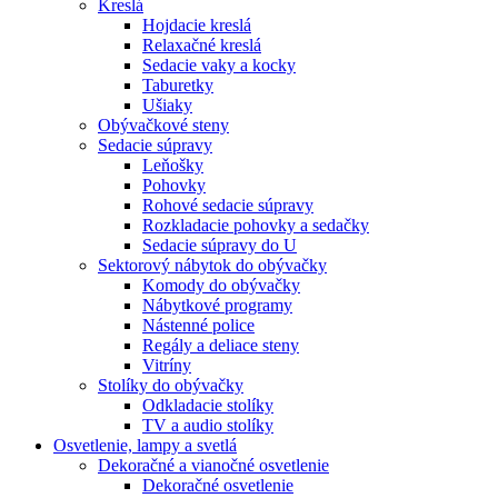
Kreslá
Hojdacie kreslá
Relaxačné kreslá
Sedacie vaky a kocky
Taburetky
Ušiaky
Obývačkové steny
Sedacie súpravy
Leňošky
Pohovky
Rohové sedacie súpravy
Rozkladacie pohovky a sedačky
Sedacie súpravy do U
Sektorový nábytok do obývačky
Komody do obývačky
Nábytkové programy
Nástenné police
Regály a deliace steny
Vitríny
Stolíky do obývačky
Odkladacie stolíky
TV a audio stolíky
Osvetlenie, lampy a svetlá
Dekoračné a vianočné osvetlenie
Dekoračné osvetlenie