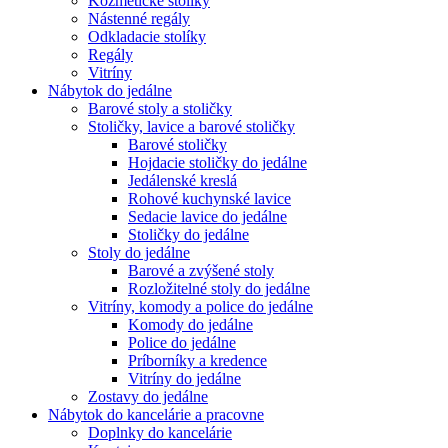
Kozmetické stolíky
Nástenné regály
Odkladacie stolíky
Regály
Vitríny
Nábytok do jedálne
Barové stoly a stoličky
Stoličky, lavice a barové stoličky
Barové stoličky
Hojdacie stoličky do jedálne
Jedálenské kreslá
Rohové kuchynské lavice
Sedacie lavice do jedálne
Stoličky do jedálne
Stoly do jedálne
Barové a zvýšené stoly
Rozložitelné stoly do jedálne
Vitríny, komody a police do jedálne
Komody do jedálne
Police do jedálne
Príborníky a kredence
Vitríny do jedálne
Zostavy do jedálne
Nábytok do kancelárie a pracovne
Doplnky do kancelárie