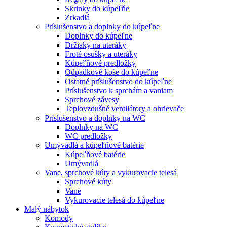
Skrinky do kúpeľňe
Zrkadlá
Príslušenstvo a doplnky do kúpeľne
Doplnky do kúpeľne
Držiaky na uteráky
Froté osušky a uteráky
Kúpeľňové predložky
Odpadkové koše do kúpeľne
Ostatné príslušenstvo do kúpeľne
Príslušenstvo k sprchám a vaniam
Sprchové závesy
Teplovzdušné ventilátory a ohrievače
Príslušenstvo a doplnky na WC
Doplnky na WC
WC predložky
Umývadlá a kúpeľňové batérie
Kúpeľňové batérie
Umývadlá
Vane, sprchové kúty a vykurovacie telesá
Sprchové kúty
Vane
Vykurovacie telesá do kúpeľne
Malý nábytok
Komody