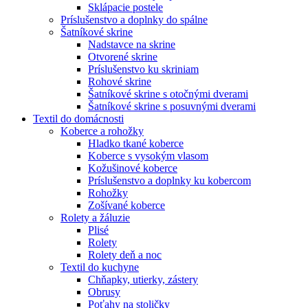
Sklápacie postele
Príslušenstvo a doplnky do spálne
Šatníkové skrine
Nadstavce na skrine
Otvorené skrine
Príslušenstvo ku skriniam
Rohové skrine
Šatníkové skrine s otočnými dverami
Šatníkové skrine s posuvnými dverami
Textil do domácnosti
Koberce a rohožky
Hladko tkané koberce
Koberce s vysokým vlasom
Kožušinové koberce
Príslušenstvo a doplnky ku kobercom
Rohožky
Zošívané koberce
Rolety a žáluzie
Plisé
Rolety
Rolety deň a noc
Textil do kuchyne
Chňapky, utierky, zástery
Obrusy
Poťahy na stoličky