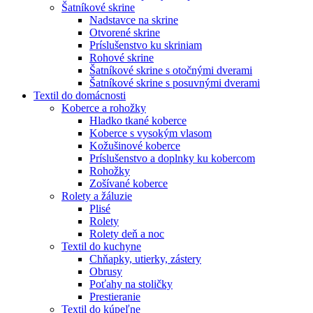
Šatníkové skrine
Nadstavce na skrine
Otvorené skrine
Príslušenstvo ku skriniam
Rohové skrine
Šatníkové skrine s otočnými dverami
Šatníkové skrine s posuvnými dverami
Textil do domácnosti
Koberce a rohožky
Hladko tkané koberce
Koberce s vysokým vlasom
Kožušinové koberce
Príslušenstvo a doplnky ku kobercom
Rohožky
Zošívané koberce
Rolety a žáluzie
Plisé
Rolety
Rolety deň a noc
Textil do kuchyne
Chňapky, utierky, zástery
Obrusy
Poťahy na stoličky
Prestieranie
Textil do kúpeľne