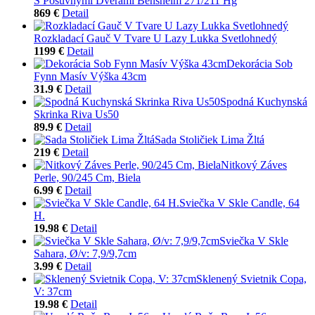
S Posuvnými Dverami Bensheim 271/211 Hg
869 €
Detail
Rozkladací Gauč V Tvare U Lazy Lukka Svetlohnedý
1199 €
Detail
Dekorácia Sob
Fynn Masív Výška 43cm
31.9 €
Detail
Spodná Kuchynská
Skrinka Riva Us50
89.9 €
Detail
Sada Stoličiek Lima Žltá
219 €
Detail
Nitkový Záves
Perle, 90/245 Cm, Biela
6.99 €
Detail
Sviečka V Skle Candle, 64
H.
19.98 €
Detail
Sviečka V Skle
Sahara, Ø/v: 7,9/9,7cm
3.99 €
Detail
Sklenený Svietnik Copa,
V: 37cm
19.98 €
Detail