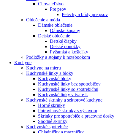
Chovateľstvo
Pre psov
Pelechy a búdy pre psov
Oblečenie a móda
Dámske oblečenie
Dámske župany
Detské oblečenie
Detské čiapky
Detské ponožky
Pyžamká a košieľky
Podložky a stojany k notebookom
Kuchyne
Kuchyne na mieru
Kuchynské linky a bloky
Kuchynské bloky
Kuchynské linky bez spotrebičov
Kuchynské linky so spotrebičmi
Kuchynské linky v tvare L
Kuchynské skrinky a sektorové kuchyne
Horné skrinky
Potravinové skrinky s výsuvom
Skrinky pre spotrebiče a pracovné dosky
Spodné skrinky
Kuchynské spotrebiče
Chladničky a mrazničky