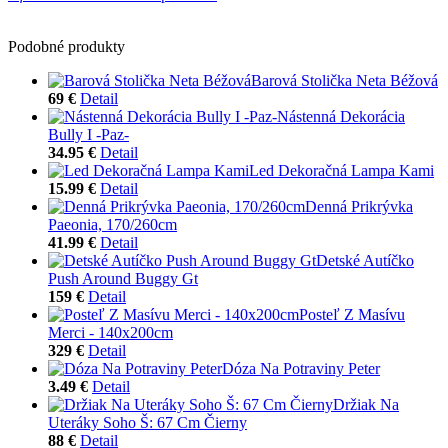
Podobné produkty
Barová Stolička Neta Béžová
69 €
Detail
Nástenná Dekorácia
Bully I -Paz-
34.95 €
Detail
Led Dekoračná Lampa Kami
15.99 €
Detail
Denná Prikrývka
Paeonia, 170/260cm
41.99 €
Detail
Detské Autíčko
Push Around Buggy Gt
159 €
Detail
Posteľ Z Masívu
Merci - 140x200cm
329 €
Detail
Dóza Na Potraviny Peter
3.49 €
Detail
Držiak Na
Uteráky Soho Š: 67 Cm Čierny
88 €
Detail