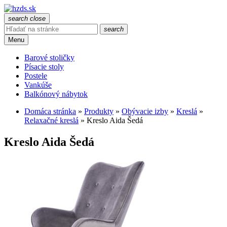
search
close
search
Menu
Barové stoličky
Písacie stoly
Postele
Vankúše
Balkónový nábytok
Domáca stránka
»
Produkty
»
Obývacie izby
»
Kreslá
»
Relaxačné kreslá
»
Kreslo Aida Šedá
Kreslo Aida Šedá