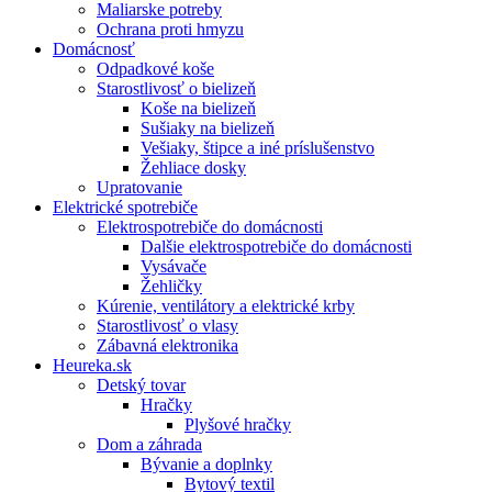
Maliarske potreby
Ochrana proti hmyzu
Domácnosť
Odpadkové koše
Starostlivosť o bielizeň
Koše na bielizeň
Sušiaky na bielizeň
Vešiaky, štipce a iné príslušenstvo
Žehliace dosky
Upratovanie
Elektrické spotrebiče
Elektrospotrebiče do domácnosti
Dalšie elektrospotrebiče do domácnosti
Vysávače
Žehličky
Kúrenie, ventilátory a elektrické krby
Starostlivosť o vlasy
Zábavná elektronika
Heureka.sk
Detský tovar
Hračky
Plyšové hračky
Dom a záhrada
Bývanie a doplnky
Bytový textil