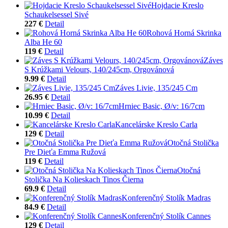
Hojdacie Kreslo
Schaukelsessel Sivé
227 €
Detail
Rohová Horná Skrinka
Alba He 60
119 €
Detail
Záves
S Krúžkami Velours, 140/245cm, Orgovánová
9.99 €
Detail
Záves Livie, 135/245 Cm
26.95 €
Detail
Hrniec Basic, Ø/v: 16/7cm
10.99 €
Detail
Kancelárske Kreslo Carla
129 €
Detail
Otočná Stolička
Pre Dieťa Emma Ružová
119 €
Detail
Otočná
Stolička Na Kolieskach Tinos Čierna
69.9 €
Detail
Konferenčný Stolík Madras
84.9 €
Detail
Konferenčný Stolík Cannes
129 €
Detail