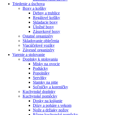
Triedenie a úschova
Boxy a košíky
Debny a truhlice
Regálové košíky
Skladacie boxy
Úložné boxy
Zásuvkové boxy
Ostatné organizéry
Skladovanie oblečenia
Viacúčelové vozíky
Závesné organizéry
Varenie a stolovanie
Doplnky k stolovaniu
Misky na ovocie
Podtácky
Popolníky
Servítky
Slamky na pitie
Soľničky a koreničky
Kuchynské doplnky
Kuchynské pomôcky
Dosky na krájanie
Dózy a poháre s vekom
Nože a držiaky nožov
Rôzne kuchynské pomôcky