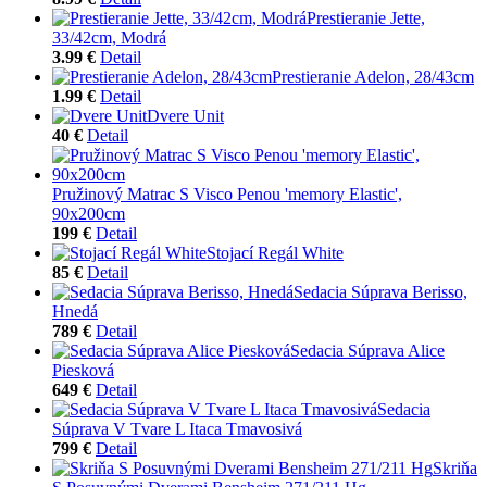
Prestieranie Jette,
33/42cm, Modrá
3.99 €
Detail
Prestieranie Adelon, 28/43cm
1.99 €
Detail
Dvere Unit
40 €
Detail
Pružinový Matrac S Visco Penou 'memory Elastic',
90x200cm
199 €
Detail
Stojací Regál White
85 €
Detail
Sedacia Súprava Berisso,
Hnedá
789 €
Detail
Sedacia Súprava Alice
Piesková
649 €
Detail
Sedacia
Súprava V Tvare L Itaca Tmavosivá
799 €
Detail
Skriňa