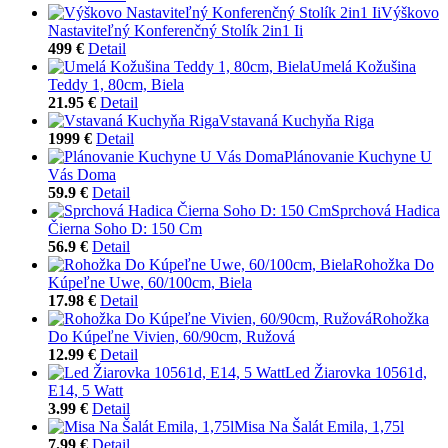
Výškovo
Nastaviteľný Konferenčný Stolík 2in1 Ii
499 €
Detail
Umelá Kožušina
Teddy 1, 80cm, Biela
21.95 €
Detail
Vstavaná Kuchyňa Riga
1999 €
Detail
Plánovanie Kuchyne U
Vás Doma
59.9 €
Detail
Sprchová Hadica
Čierna Soho D: 150 Cm
56.9 €
Detail
Rohožka Do
Kúpeľne Uwe, 60/100cm, Biela
17.98 €
Detail
Rohožka
Do Kúpeľne Vivien, 60/90cm, Ružová
12.99 €
Detail
Led Žiarovka 10561d,
E14, 5 Watt
3.99 €
Detail
Misa Na Šalát Emila, 1,75l
7.99 €
Detail