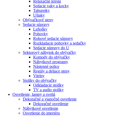
Relaxačné kreslá
Sedacie vaky a kocky
Taburetky
Ušiaky
Obývačkové steny
Sedacie súpravy
Leňošky
Pohovky
Rohové sedacie súpravy
Rozkladacie pohovky a sedačky
Sedacie súpravy do U
Sektorový nábytok do obývačky
Komody do obývačky
Nábytkové programy
Nástenné police
Regály a deliace steny
Vitríny
Stolíky do obývačky
Odkladacie stolíky
TV a audio stolíky
Osvetlenie, lampy a svetlá
Dekoračné a vianočné osvetlenie
Dekoračné osvetlenie
Nábytkové osvetlenie
Osvetlenie do interiéru