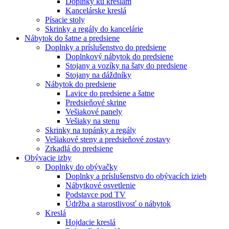
Doplnky ku kreslám
Kancelárske kreslá
Písacie stoly
Skrinky a regály do kancelárie
Nábytok do šatne a predsiene
Doplnky a príslušenstvo do predsiene
Doplnkový nábytok do predsiene
Stojany a vozíky na šaty do predsiene
Stojany na dáždníky
Nábytok do predsiene
Lavice do predsiene a šatne
Predsieňové skrine
Vešiakové panely
Vešiaky na stenu
Skrinky na topánky a regály
Vešiakové steny a predsieňové zostavy
Zrkadlá do predsiene
Obývacie izby
Doplnky do obývačky
Doplnky a príslušenstvo do obývacích izieb
Nábytkové osvetlenie
Podstavce pod TV
Údržba a starostlivosť o nábytok
Kreslá
Hojdacie kreslá