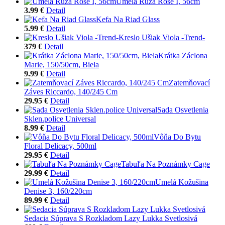
Umelá Ruža Rose I, 56cm
3.99 €
Detail
Kefa Na Riad Glass
5.99 €
Detail
Kreslo Ušiak Viola -Trend-
379 €
Detail
Krátka Záclona
Marie, 150/50cm, Biela
9.99 €
Detail
Zatemňovací
Záves Riccardo, 140/245 Cm
29.95 €
Detail
Sada Osvetlenia
Sklen.police Universal
8.99 €
Detail
Vôňa Do Bytu
Floral Delicacy, 500ml
29.95 €
Detail
Tabuľa Na Poznámky Cage
29.99 €
Detail
Umelá Kožušina
Denise 3, 160/220cm
89.99 €
Detail
Sedacia Súprava S Rozkladom Lazy Lukka Svetlosivá