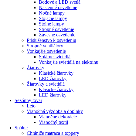
Bodové a LED svetlá
Nástenné osvetlenie
Nočné lampy
Stojacie lampy
Stolné lampy
Stropné osvetlenie
Závesné osvetlenie
Príslušenstvo k osvetleniu
Stropné ventilátory
Vonkajšie osvetlenie
Solárne svietidlá
Vonkajšie svietidlá na elektrinu
Žiarovky
Klasické žiarovky
LED žiarovky
Žiarovky a svietidlá
Klasické žiarovky
LED žiarovky
Sezónny tovar
Leto
Vianočná výzdoba a doplnky
Vianočné dekorácie
Vianočný textil
Spálne
Chrániče matraca a toppery