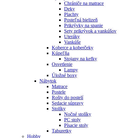
Chrániče na matrace
Deky
Plachty
Posteľná bielizeň
Prikrývky na spanie
Sety prikrývok a vankúšov
Uteráky
Vankúše
Koberce a koberčeky
Kúpeľňa
Stojany na kefky
Osvetlenie
Lampy
Úložné boxy
Nábytok
Matrace
Postele
Rošty do postelí
Sedacie súpravy
Stolíky
Nočné stolíky
PC stoly
Písacie stoly
Taburetky
Hobby