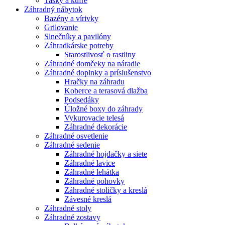
Tašky a kufre
Záhradný nábytok
Bazény a vírivky
Grilovanie
Slnečníky a pavilóny
Záhradkárske potreby
Starostlivosť o rastliny
Záhradné domčeky na náradie
Záhradné doplnky a príslušenstvo
Hračky na záhradu
Koberce a terasová dlažba
Podsedáky
Úložné boxy do záhrady
Vykurovacie telesá
Záhradné dekorácie
Záhradné osvetlenie
Záhradné sedenie
Záhradné hojdačky a siete
Záhradné lavice
Záhradné lehátka
Záhradné pohovky
Záhradné stoličky a kreslá
Závesné kreslá
Záhradné stoly
Záhradné zostavy