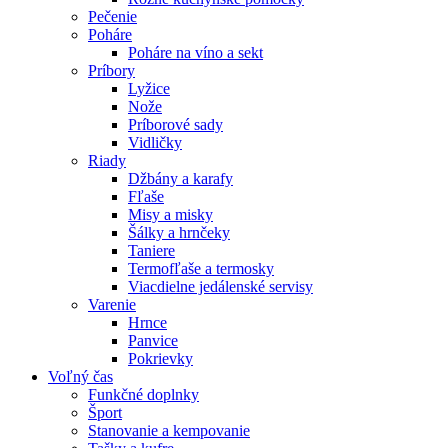
Pečenie
Poháre
Poháre na víno a sekt
Príbory
Lyžice
Nože
Príborové sady
Vidličky
Riady
Džbány a karafy
Fľaše
Misy a misky
Šálky a hrnčeky
Taniere
Termofľaše a termosky
Viacdielne jedálenské servisy
Varenie
Hrnce
Panvice
Pokrievky
Voľný čas
Funkčné doplnky
Šport
Stanovanie a kempovanie