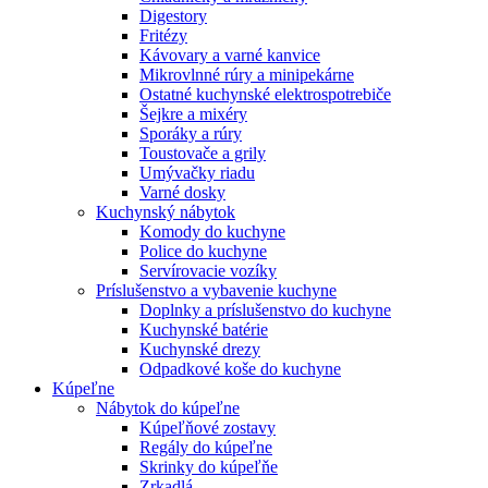
Digestory
Fritézy
Kávovary a varné kanvice
Mikrovlnné rúry a minipekárne
Ostatné kuchynské elektrospotrebiče
Šejkre a mixéry
Sporáky a rúry
Toustovače a grily
Umývačky riadu
Varné dosky
Kuchynský nábytok
Komody do kuchyne
Police do kuchyne
Servírovacie vozíky
Príslušenstvo a vybavenie kuchyne
Doplnky a príslušenstvo do kuchyne
Kuchynské batérie
Kuchynské drezy
Odpadkové koše do kuchyne
Kúpeľne
Nábytok do kúpeľne
Kúpeľňové zostavy
Regály do kúpeľne
Skrinky do kúpeľňe
Zrkadlá