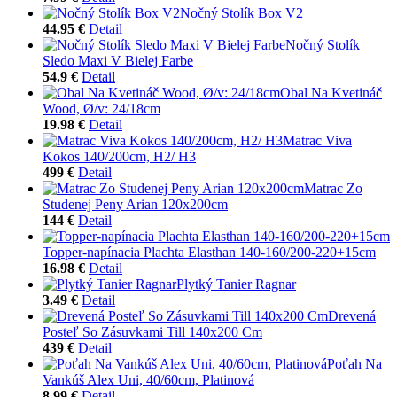
Nočný Stolík Box V2
44.95 €
Detail
Nočný Stolík
Sledo Maxi V Bielej Farbe
54.9 €
Detail
Obal Na Kvetináč
Wood, Ø/v: 24/18cm
19.98 €
Detail
Matrac Viva
Kokos 140/200cm, H2/ H3
499 €
Detail
Matrac Zo
Studenej Peny Arian 120x200cm
144 €
Detail
Topper-napínacia Plachta Elasthan 140-160/200-220+15cm
16.98 €
Detail
Plytký Tanier Ragnar
3.49 €
Detail
Drevená
Posteľ So Zásuvkami Till 140x200 Cm
439 €
Detail
Poťah Na
Vankúš Alex Uni, 40/60cm, Platinová
8.99 €
Detail