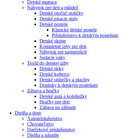
Detské matrace
Nábytok pre deti a mládež
Detské otočné stoličky
Detské písacie stoly
Detské postele
Klasické detské postele
Príslušenstvo k detským posteliam
Detské skrine
Kompletné izby pre deti
Nábytok pre najmenších
Sedacie vaky
Textil do detskej izby
Detské deky
Detské koberce
Detské obliečky a plachty
Doplnky k detským posteliam
Zábava a hračky
Detské autá a kolobežky
Hračky pre deti
Zábava na záhrade
Dielňa a dom
Autopríslušenstvo
Chovateľstvo
Darčekové príslušenstvo
Dielňa a náradie