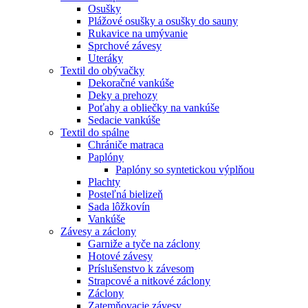
Osušky
Plážové osušky a osušky do sauny
Rukavice na umývanie
Sprchové závesy
Uteráky
Textil do obývačky
Dekoračné vankúše
Deky a prehozy
Poťahy a obliečky na vankúše
Sedacie vankúše
Textil do spálne
Chrániče matraca
Paplóny
Paplóny so syntetickou výplňou
Plachty
Posteľná bielizeň
Sada lôžkovín
Vankúše
Závesy a záclony
Garniže a tyče na záclony
Hotové závesy
Príslušenstvo k závesom
Strapcové a nitkové záclony
Záclony
Zatemňovacie závesy