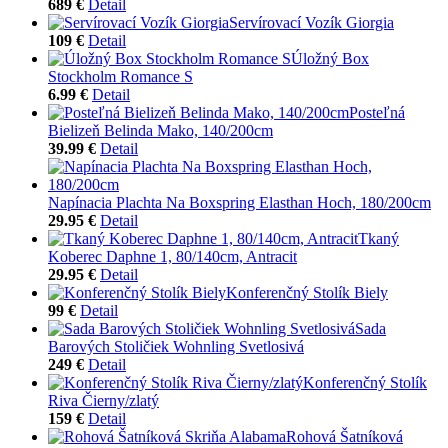
689 €
Detail
Servírovací Vozík Giorgia
109 €
Detail
Úložný Box
Stockholm Romance S
6.99 €
Detail
Posteľná
Bielizeň Belinda Mako, 140/200cm
39.99 €
Detail
Napínacia Plachta Na Boxspring Elasthan Hoch, 180/200cm
29.95 €
Detail
Tkaný
Koberec Daphne 1, 80/140cm, Antracit
29.95 €
Detail
Konferenčný Stolík Biely
99 €
Detail
Sada
Barových Stoličiek Wohnling Svetlosivá
249 €
Detail
Konferenčný Stolík
Riva Čierny/zlatý
159 €
Detail
Rohová Šatníková