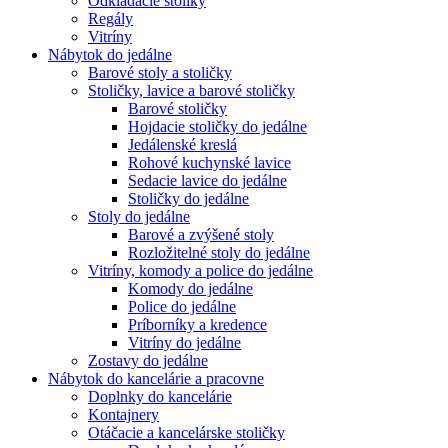
Odkladacie stolíky
Regály
Vitríny
Nábytok do jedálne
Barové stoly a stoličky
Stoličky, lavice a barové stoličky
Barové stoličky
Hojdacie stoličky do jedálne
Jedálenské kreslá
Rohové kuchynské lavice
Sedacie lavice do jedálne
Stoličky do jedálne
Stoly do jedálne
Barové a zvýšené stoly
Rozložitelné stoly do jedálne
Vitríny, komody a police do jedálne
Komody do jedálne
Police do jedálne
Príborníky a kredence
Vitríny do jedálne
Zostavy do jedálne
Nábytok do kancelárie a pracovne
Doplnky do kancelárie
Kontajnery
Otáčacie a kancelárske stoličky