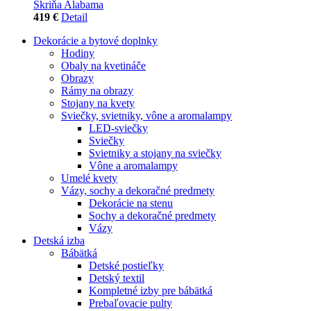
Skriňa Alabama
419 €
Detail
Dekorácie a bytové doplnky
Hodiny
Obaly na kvetináče
Obrazy
Rámy na obrazy
Stojany na kvety
Sviečky, svietniky, vône a aromalampy
LED-sviečky
Sviečky
Svietniky a stojany na sviečky
Vône a aromalampy
Umelé kvety
Vázy, sochy a dekoračné predmety
Dekorácie na stenu
Sochy a dekoračné predmety
Vázy
Detská izba
Bábätká
Detské postieľky
Detský textil
Kompletné izby pre bábätká
Prebaľovacie pulty