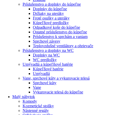
Príslušenstvo a doplnky do kúpeľne
Doplnky do kúpeľne
Držiaky na uteráky
Froté osušky a uteráky
Kúpeľňové predložky
Odpadkové koše do kúpeľne
Ostatné príslušenstvo do kúpeľne
Príslušenstvo k sprchám a vaniam
Sprchové závesy
Teplovzdušné ventilátory a ohrievače
Príslušenstvo a doplnky na WC
Doplnky na WC
WC predložky
Umývadlá a kúpeľňové batérie
Kúpeľňové batérie
Umývadlá
Vane, sprchové kúty a vykurovacie telesá
Sprchové kúty
Vane
Vykurovacie telesá do kúpeľne
Malý nábytok
Komody
Kozmetické stolíky
Nástenné regály