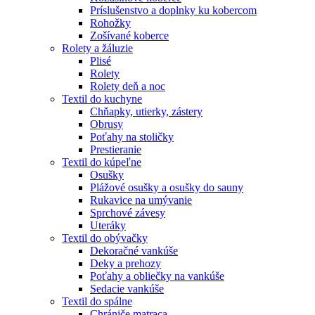
Príslušenstvo a doplnky ku kobercom
Rohožky
Zošívané koberce
Rolety a žáluzie
Plisé
Rolety
Rolety deň a noc
Textil do kuchyne
Chňapky, utierky, zástery
Obrusy
Poťahy na stoličky
Prestieranie
Textil do kúpeľne
Osušky
Plážové osušky a osušky do sauny
Rukavice na umývanie
Sprchové závesy
Uteráky
Textil do obývačky
Dekoračné vankúše
Deky a prehozy
Poťahy a obliečky na vankúše
Sedacie vankúše
Textil do spálne
Chrániče matraca