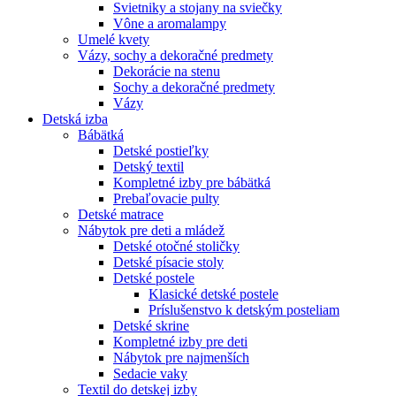
Svietniky a stojany na sviečky
Vône a aromalampy
Umelé kvety
Vázy, sochy a dekoračné predmety
Dekorácie na stenu
Sochy a dekoračné predmety
Vázy
Detská izba
Bábätká
Detské postieľky
Detský textil
Kompletné izby pre bábätká
Prebaľovacie pulty
Detské matrace
Nábytok pre deti a mládež
Detské otočné stoličky
Detské písacie stoly
Detské postele
Klasické detské postele
Príslušenstvo k detským posteliam
Detské skrine
Kompletné izby pre deti
Nábytok pre najmenších
Sedacie vaky
Textil do detskej izby