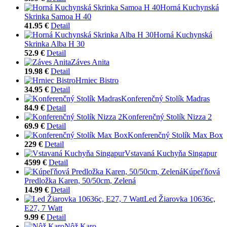
Horná Kuchynská
Skrinka Samoa H 40
41.95 €
Detail
Horná Kuchynská
Skrinka Alba H 30
52.9 €
Detail
Záves Anita
19.98 €
Detail
Hrniec Bistro
34.95 €
Detail
Konferenčný Stolík Madras
84.9 €
Detail
Konferenčný Stolík Nizza 2
69.9 €
Detail
Konferenčný Stolík Max Box
229 €
Detail
Vstavaná Kuchyňa Singapur
4599 €
Detail
Kúpeľňová
Predložka Karen, 50/50cm, Zelená
14.99 €
Detail
Led Žiarovka 10636c,
E27, 7 Watt
9.99 €
Detail
Nôž Karo