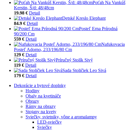
Poťah Na Vankúš
Kerstin, Š/d: 48/48cm
19.98 €
Detail
Detské Kreslo Elephant
84.9 €
Detail
Posteľ Erna Prírodná
90/200 Cm
559 €
Detail
Nafukovacia
Posteľ Adorno, 233/196/80 Cm
129 €
Detail
Príručný Stolík Sivý
119 €
Detail
Sada Stoličiek Leo Sivá
179 €
Detail
Dekorácie a bytové doplnky
Hodiny
Obaly na kvetináče
Obrazy
Rámy na obrazy
Stojany na kvety
Sviečky, svietniky, vône a aromalampy
LED-sviečky
Sviečky