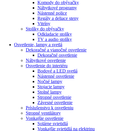
Komody do obývačky
Nábytkové programy
Nástenné police
Regály a deliace steny
Vitríny
Stolíky do obývačky
Odkladacie stolíky
TV a audio stolíky
Osvetlenie, lampy a svetlá
Dekoračné a vianočné osvetlenie
Dekoračné osvetlenie
Nábytkové osvetlenie
Osvetlenie do interiéru
Bodové a LED svetlá
Nástenné osvetlenie
Nočné lampy
Stojacie lampy
Stolné lampy
Stropné osvetlenie
Závesné osvetlenie
Príslušenstvo k osvetleniu
Stropné ventilátory
Vonkajšie osvetlenie
Solárne svietidlá
Vonkajšie svietidlá na elektrinu