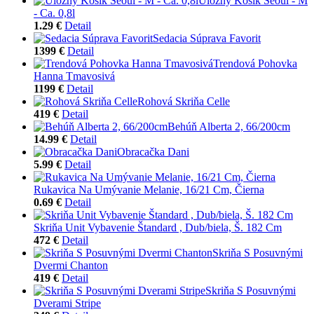
Úložný Košík Seoul - M
- Ca. 0,8l
1.29 €
Detail
Sedacia Súprava Favorit
1399 €
Detail
Trendová Pohovka
Hanna Tmavosivá
1199 €
Detail
Rohová Skriňa Celle
419 €
Detail
Behúň Alberta 2, 66/200cm
14.99 €
Detail
Obracačka Dani
5.99 €
Detail
Rukavica Na Umývanie Melanie, 16/21 Cm, Čierna
0.69 €
Detail
Skriňa Unit Vybavenie Štandard , Dub/biela, Š. 182 Cm
472 €
Detail
Skriňa S Posuvnými
Dvermi Chanton
419 €
Detail
Skriňa S Posuvnými
Dverami Stripe