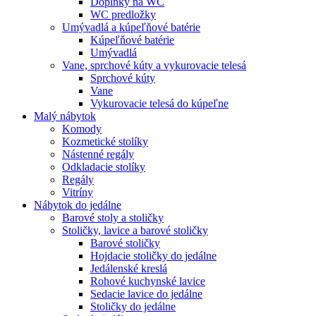
Doplnky na WC
WC predložky
Umývadlá a kúpeľňové batérie
Kúpeľňové batérie
Umývadlá
Vane, sprchové kúty a vykurovacie telesá
Sprchové kúty
Vane
Vykurovacie telesá do kúpeľne
Malý nábytok
Komody
Kozmetické stolíky
Nástenné regály
Odkladacie stolíky
Regály
Vitríny
Nábytok do jedálne
Barové stoly a stoličky
Stoličky, lavice a barové stoličky
Barové stoličky
Hojdacie stoličky do jedálne
Jedálenské kreslá
Rohové kuchynské lavice
Sedacie lavice do jedálne
Stoličky do jedálne