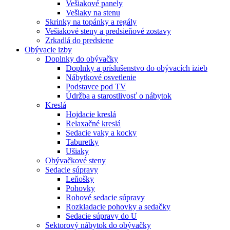
Vešiakové panely
Vešiaky na stenu
Skrinky na topánky a regály
Vešiakové steny a predsieňové zostavy
Zrkadlá do predsiene
Obývacie izby
Doplnky do obývačky
Doplnky a príslušenstvo do obývacích izieb
Nábytkové osvetlenie
Podstavce pod TV
Údržba a starostlivosť o nábytok
Kreslá
Hojdacie kreslá
Relaxačné kreslá
Sedacie vaky a kocky
Taburetky
Ušiaky
Obývačkové steny
Sedacie súpravy
Leňošky
Pohovky
Rohové sedacie súpravy
Rozkladacie pohovky a sedačky
Sedacie súpravy do U
Sektorový nábytok do obývačky