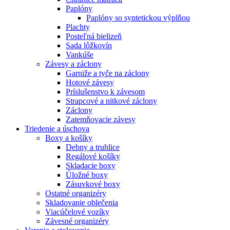
Paplóny
Paplóny so syntetickou výplňou
Plachty
Posteľná bielizeň
Sada lôžkovín
Vankúše
Závesy a záclony
Garniže a tyče na záclony
Hotové závesy
Príslušenstvo k závesom
Strapcové a nitkové záclony
Záclony
Zatemňovacie závesy
Triedenie a úschova
Boxy a košíky
Debny a truhlice
Regálové košíky
Skladacie boxy
Úložné boxy
Zásuvkové boxy
Ostatné organizéry
Skladovanie oblečenia
Viacúčelové vozíky
Závesné organizéry