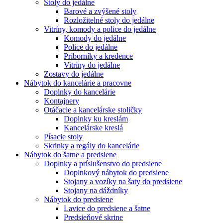
Stoly do jedálne
Barové a zvýšené stoly
Rozložitelné stoly do jedálne
Vitríny, komody a police do jedálne
Komody do jedálne
Police do jedálne
Príborníky a kredence
Vitríny do jedálne
Zostavy do jedálne
Nábytok do kancelárie a pracovne
Doplnky do kancelárie
Kontajnery
Otáčacie a kancelárske stoličky
Doplnky ku kreslám
Kancelárske kreslá
Písacie stoly
Skrinky a regály do kancelárie
Nábytok do šatne a predsiene
Doplnky a príslušenstvo do predsiene
Doplnkový nábytok do predsiene
Stojany a vozíky na šaty do predsiene
Stojany na dáždníky
Nábytok do predsiene
Lavice do predsiene a šatne
Predsieňové skrine