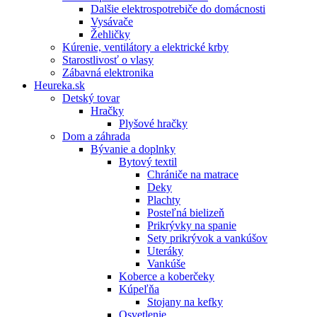
Dalšie elektrospotrebiče do domácnosti
Vysávače
Žehličky
Kúrenie, ventilátory a elektrické krby
Starostlivosť o vlasy
Zábavná elektronika
Heureka.sk
Detský tovar
Hračky
Plyšové hračky
Dom a záhrada
Bývanie a doplnky
Bytový textil
Chrániče na matrace
Deky
Plachty
Posteľná bielizeň
Prikrývky na spanie
Sety prikrývok a vankúšov
Uteráky
Vankúše
Koberce a koberčeky
Kúpeľňa
Stojany na kefky
Osvetlenie