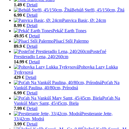
1.49 €
Detail
Behúň Steffi, 45/150cm, Žltá
6.99 €
Detail
Panvica Basic, Ø: 24cm
8.99 €
Detail
Pekáč Earth Tones
49.95 €
Detail
Písací Stôl Palermo
89.9 €
Detail
Posteľné
Prestieradlo Lena, 240/260cm
14.99 €
Detail
Pohovka Lazy Lukka
Tyrkysová
429 €
Detail
Poťah Na
Vankúš Paulina, 40/80cm, Prírodná
6.99 €
Detail
Poťah Na
Vankúš Mary Samt, 45/45cm, Biela
7.99 €
Detail
Prestieranie Jette,
33/42cm, Modrá
3.99 €
Detail