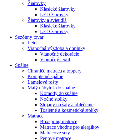
Žiarovky
Klasické žiarovky
LED žiarovky
Žiarovky a svietidlá
Klasické žiarovky
LED žiarovky
Sezónny tovar
Leto
Vianočná výzdoba a doplnky
Vianočné dekorácie
Vianočný textil
Spálne
Chrániče matraca a toppery
Kompletné spálne
Lamelové rošty
Malý nábytok do spálne
Komody do spálne
Nočné stolíky
Stojany na šaty a oblečenie
Toaletné a kozmetické stolíky
Matrace
Boxspring matrace
Matrace vhodné pro alergikov
Matracové sety
Penové matrace