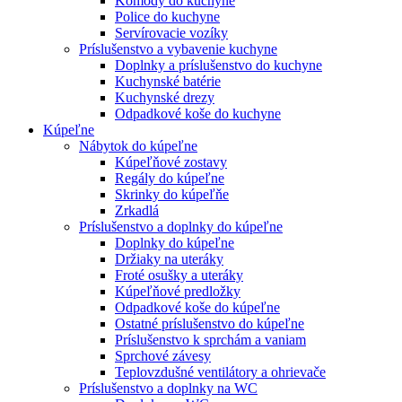
Komody do kuchyne
Police do kuchyne
Servírovacie vozíky
Príslušenstvo a vybavenie kuchyne
Doplnky a príslušenstvo do kuchyne
Kuchynské batérie
Kuchynské drezy
Odpadkové koše do kuchyne
Kúpeľne
Nábytok do kúpeľne
Kúpeľňové zostavy
Regály do kúpeľne
Skrinky do kúpeľňe
Zrkadlá
Príslušenstvo a doplnky do kúpeľne
Doplnky do kúpeľne
Držiaky na uteráky
Froté osušky a uteráky
Kúpeľňové predložky
Odpadkové koše do kúpeľne
Ostatné príslušenstvo do kúpeľne
Príslušenstvo k sprchám a vaniam
Sprchové závesy
Teplovzdušné ventilátory a ohrievače
Príslušenstvo a doplnky na WC