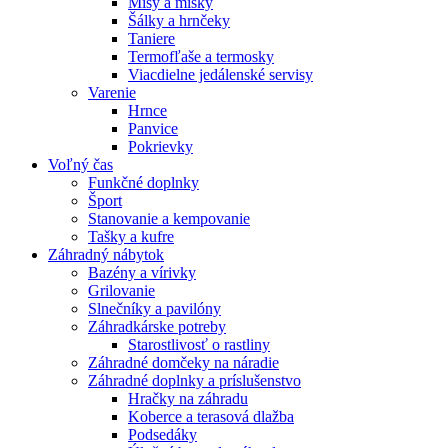
Misy a misky
Šálky a hrnčeky
Taniere
Termofľaše a termosky
Viacdielne jedálenské servisy
Varenie
Hrnce
Panvice
Pokrievky
Voľný čas
Funkčné doplnky
Šport
Stanovanie a kempovanie
Tašky a kufre
Záhradný nábytok
Bazény a vírivky
Grilovanie
Slnečníky a pavilóny
Záhradkárske potreby
Starostlivosť o rastliny
Záhradné domčeky na náradie
Záhradné doplnky a príslušenstvo
Hračky na záhradu
Koberce a terasová dlažba
Podsedáky