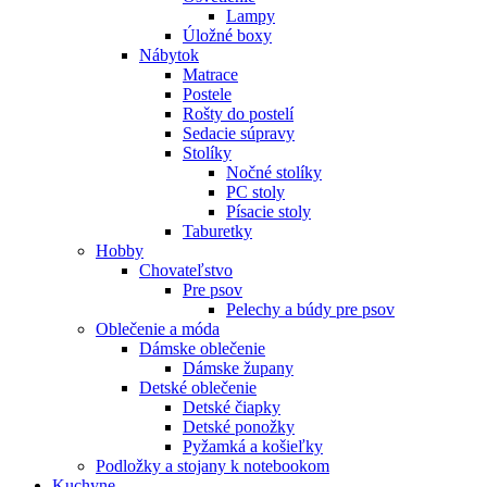
Lampy
Úložné boxy
Nábytok
Matrace
Postele
Rošty do postelí
Sedacie súpravy
Stolíky
Nočné stolíky
PC stoly
Písacie stoly
Taburetky
Hobby
Chovateľstvo
Pre psov
Pelechy a búdy pre psov
Oblečenie a móda
Dámske oblečenie
Dámske župany
Detské oblečenie
Detské čiapky
Detské ponožky
Pyžamká a košieľky
Podložky a stojany k notebookom
Kuchyne