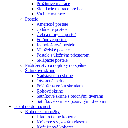
Pružinové matrace
Skladacie matrace pre hostí
Vrchné matrace
Postele
Americké postele
Čalúnené postele
Čelá a rámy na posteľ
Futónové postele
Jednolôžkové postele
Manželské postele
Postele s úložným priestorom
Sklápacie postele
Príslušenstvo a doplnky do spálne
Šatníkové skrine
Nadstavce na skrine
Otvorené skrine
Príslušenstvo ku skriniam
Rohové skrine
Šatníkové skrine s otočnými dverami
Šatníkové skrine s posuvnými dverami
Textil do domácnosti
Koberce a rohožky
Hladko tkané koberce
Koberce s vysokým vlasom
Kožušinové koberce