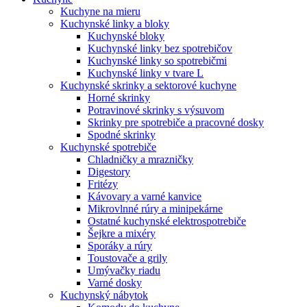
Kuchyne na mieru
Kuchynské linky a bloky
Kuchynské bloky
Kuchynské linky bez spotrebičov
Kuchynské linky so spotrebičmi
Kuchynské linky v tvare L
Kuchynské skrinky a sektorové kuchyne
Horné skrinky
Potravinové skrinky s výsuvom
Skrinky pre spotrebiče a pracovné dosky
Spodné skrinky
Kuchynské spotrebiče
Chladničky a mrazničky
Digestory
Fritézy
Kávovary a varné kanvice
Mikrovlnné rúry a minipekárne
Ostatné kuchynské elektrospotrebiče
Šejkre a mixéry
Sporáky a rúry
Toustovače a grily
Umývačky riadu
Varné dosky
Kuchynský nábytok