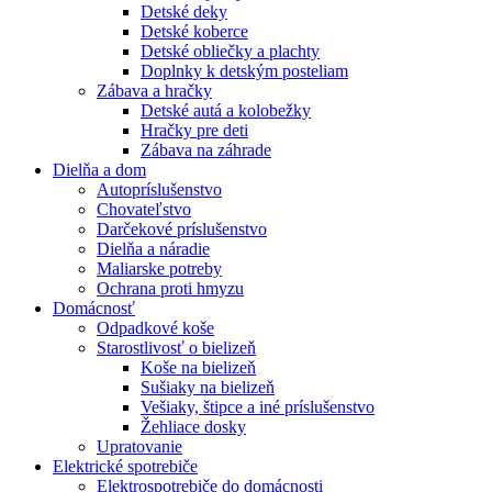
Detské deky
Detské koberce
Detské obliečky a plachty
Doplnky k detským posteliam
Zábava a hračky
Detské autá a kolobežky
Hračky pre deti
Zábava na záhrade
Dielňa a dom
Autopríslušenstvo
Chovateľstvo
Darčekové príslušenstvo
Dielňa a náradie
Maliarske potreby
Ochrana proti hmyzu
Domácnosť
Odpadkové koše
Starostlivosť o bielizeň
Koše na bielizeň
Sušiaky na bielizeň
Vešiaky, štipce a iné príslušenstvo
Žehliace dosky
Upratovanie
Elektrické spotrebiče
Elektrospotrebiče do domácnosti