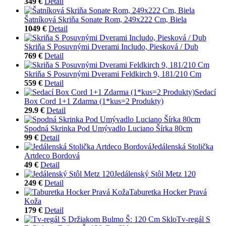
349 €
Detail
Šatníková Skriňa Sonate Rom, 249x222 Cm, Biela
1049 €
Detail
Skriňa S Posuvnými Dverami Includo, Piesková / Dub
769 €
Detail
Skriňa S Posuvnými Dverami Feldkirch 9, 181/210 Cm
559 €
Detail
Sedací
Box Cord 1+1 Zdarma (1*kus=2 Produkty)
29.9 €
Detail
Spodná Skrinka Pod Umývadlo Luciano Šírka 80cm
99 €
Detail
Jedálenská Stolička
Artdeco Bordová
49 €
Detail
Jedálenský Stôl Metz 120
249 €
Detail
Taburetka Hocker Pravá
Koža
179 €
Detail
Tv-regál S