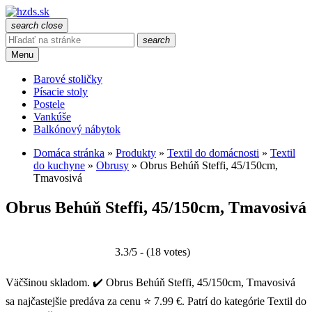
search
close
search
Menu
Barové stoličky
Písacie stoly
Postele
Vankúše
Balkónový nábytok
Domáca stránka
»
Produkty
»
Textil do domácnosti
»
Textil
do kuchyne
»
Obrusy
»
Obrus Behúň Steffi, 45/150cm,
Tmavosivá
Obrus Behúň Steffi, 45/150cm, Tmavosivá
3.3/5 - (18 votes)
Väčšinou skladom. ✔️ Obrus Behúň Steffi, 45/150cm, Tmavosivá
sa najčastejšie predáva za cenu ⭐ 7.99 €. Patrí do kategórie Textil do