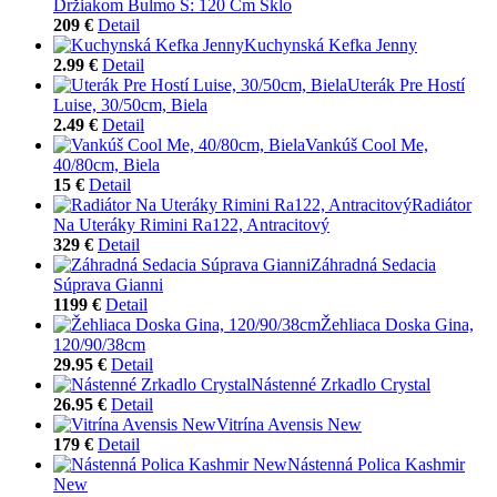
Držiakom Bulmo Š: 120 Cm Sklo
209 €
Detail
Kuchynská Kefka Jenny
2.99 €
Detail
Uterák Pre Hostí
Luise, 30/50cm, Biela
2.49 €
Detail
Vankúš Cool Me,
40/80cm, Biela
15 €
Detail
Radiátor
Na Uteráky Rimini Ra122, Antracitový
329 €
Detail
Záhradná Sedacia
Súprava Gianni
1199 €
Detail
Žehliaca Doska Gina,
120/90/38cm
29.95 €
Detail
Nástenné Zrkadlo Crystal
26.95 €
Detail
Vitrína Avensis New
179 €
Detail
Nástenná Polica Kashmir
New