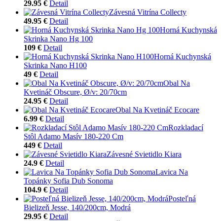
29.95 €
Detail
Závesná Vitrína Collecty
49.95 €
Detail
Horná Kuchynská
Skrinka Nano Hg 100
109 €
Detail
Horná Kuchynská
Skrinka Nano H100
49 €
Detail
Obal Na
Kvetináč Obscure, Ø/v: 20/70cm
24.95 €
Detail
Obal Na Kvetináč Ecocare
6.99 €
Detail
Rozkladací
Stôl Adamo Masív 180-220 Cm
449 €
Detail
Závesné Svietidlo Kiara
24.9 €
Detail
Lavica Na
Topánky Sofia Dub Sonoma
104.9 €
Detail
Posteľná
Bielizeň Jesse, 140/200cm, Modrá
29.95 €
Detail