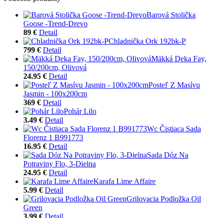
Barová Stolička
Goose -Trend-Drevo
89 €
Detail
Chladnička Ork 192bk-P
799 €
Detail
Mäkká Deka Fay,
150/200cm, Olivová
24.95 €
Detail
Posteľ Z Masívu
Jasmin - 100x200cm
369 €
Detail
Pohár Lilo
3.49 €
Detail
Wc Čistiaca Sada
Florenz 1 B991773
16.95 €
Detail
Sada Dóz Na
Potraviny Flo, 3-Dielna
24.95 €
Detail
Karafa Lime Affaire
5.99 €
Detail
Grilovacia Podložka Oil
Green
3.99 €
Detail