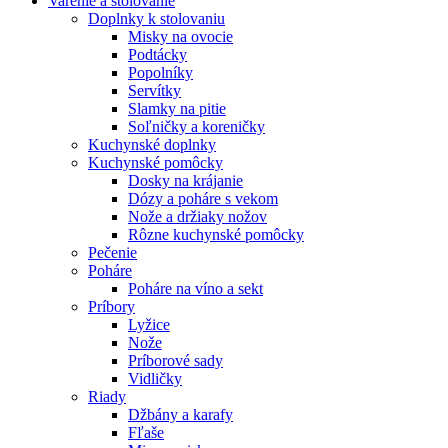
Varenie a stolovanie
Doplnky k stolovaniu
Misky na ovocie
Podtácky
Popolníky
Servítky
Slamky na pitie
Soľničky a koreničky
Kuchynské doplnky
Kuchynské pomôcky
Dosky na krájanie
Dózy a poháre s vekom
Nože a držiaky nožov
Rôzne kuchynské pomôcky
Pečenie
Poháre
Poháre na víno a sekt
Príbory
Lyžice
Nože
Príborové sady
Vidličky
Riady
Džbány a karafy
Fľaše