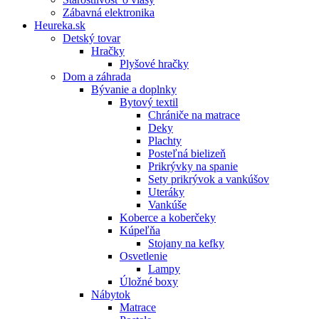
Zábavná elektronika
Heureka.sk
Detský tovar
Hračky
Plyšové hračky
Dom a záhrada
Bývanie a doplnky
Bytový textil
Chrániče na matrace
Deky
Plachty
Posteľná bielizeň
Prikrývky na spanie
Sety prikrývok a vankúšov
Uteráky
Vankúše
Koberce a koberčeky
Kúpeľňa
Stojany na kefky
Osvetlenie
Lampy
Úložné boxy
Nábytok
Matrace