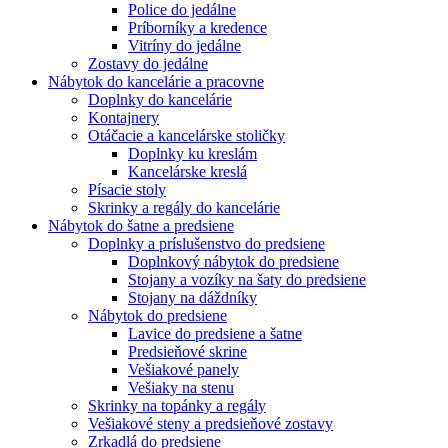
Police do jedálne
Príborníky a kredence
Vitríny do jedálne
Zostavy do jedálne
Nábytok do kancelárie a pracovne
Doplnky do kancelárie
Kontajnery
Otáčacie a kancelárske stoličky
Doplnky ku kreslám
Kancelárske kreslá
Písacie stoly
Skrinky a regály do kancelárie
Nábytok do šatne a predsiene
Doplnky a príslušenstvo do predsiene
Doplnkový nábytok do predsiene
Stojany a vozíky na šaty do predsiene
Stojany na dáždníky
Nábytok do predsiene
Lavice do predsiene a šatne
Predsieňové skrine
Vešiakové panely
Vešiaky na stenu
Skrinky na topánky a regály
Vešiakové steny a predsieňové zostavy
Zrkadlá do predsiene