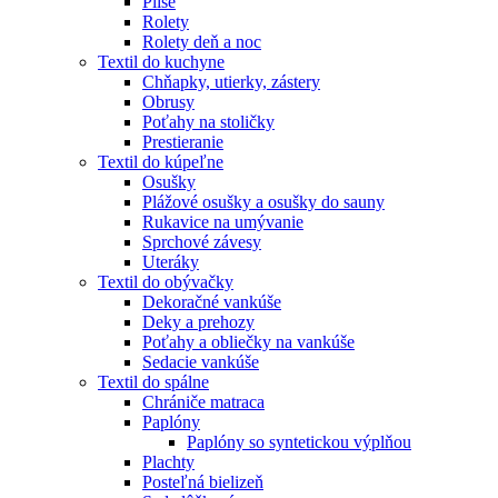
Plisé
Rolety
Rolety deň a noc
Textil do kuchyne
Chňapky, utierky, zástery
Obrusy
Poťahy na stoličky
Prestieranie
Textil do kúpeľne
Osušky
Plážové osušky a osušky do sauny
Rukavice na umývanie
Sprchové závesy
Uteráky
Textil do obývačky
Dekoračné vankúše
Deky a prehozy
Poťahy a obliečky na vankúše
Sedacie vankúše
Textil do spálne
Chrániče matraca
Paplóny
Paplóny so syntetickou výplňou
Plachty
Posteľná bielizeň