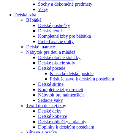
Sochy a dekoračné predmety
Vázy
Detská izba
Bábätká
Detské postieľky
Detský textil
Kompletné izby pre bábätká
Prebaľovacie pulty
Detské matrace
Nábytok pre deti a mládež
Detské otočné stoličky
Detské písacie stoly
Detské postele
Klasické detské postele
Príslušenstvo k detským posteliam
Detské skrine
Kompletné izby pre deti
Nábytok pre najmenších
Sedacie vaky
Textil do detskej izby
Detské deky
Detské koberce
Detské obliečky a plachty
Doplnky k detským posteliam
Zábava a hračky