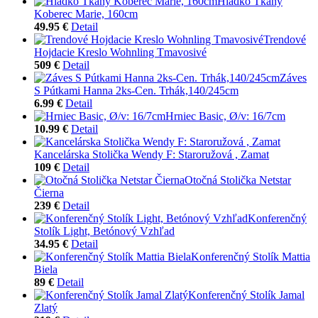
Hladko Tkaný
Koberec Marie, 160cm
49.95 €
Detail
Trendové
Hojdacie Kreslo Wohnling Tmavosivé
509 €
Detail
Záves
S Pútkami Hanna 2ks-Cen. Trhák,140/245cm
6.99 €
Detail
Hrniec Basic, Ø/v: 16/7cm
10.99 €
Detail
Kancelárska Stolička Wendy F: Staroružová , Zamat
109 €
Detail
Otočná Stolička Netstar
Čierna
239 €
Detail
Konferenčný
Stolík Light, Betónový Vzhľad
34.95 €
Detail
Konferenčný Stolík Mattia
Biela
89 €
Detail
Konferenčný Stolík Jamal
Zlatý