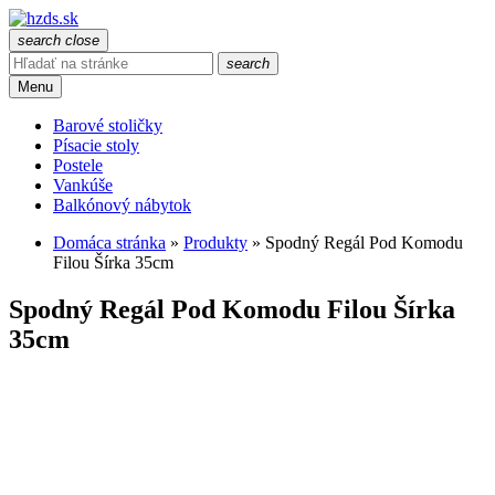
search
close
search
Menu
Barové stoličky
Písacie stoly
Postele
Vankúše
Balkónový nábytok
Domáca stránka
»
Produkty
»
Spodný Regál Pod Komodu
Filou Šírka 35cm
Spodný Regál Pod Komodu Filou Šírka
35cm