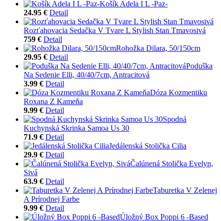
Košík Adela I L -Paz-
24.95 €
Detail
Rozťahovacia Sedačka V Tvare L Stylish Stan Tmavosivá
759 €
Detail
Rohožka Dilara, 50/150cm
29.95 €
Detail
Poduška
Na Sedenie Elli, 40/40/7cm, Antracitová
3.99 €
Detail
Dóza Kozmentiku
Roxana Z Kameňa
9.99 €
Detail
Spodná
Kuchynská Skrinka Samoa Us 30
71.9 €
Detail
Jedálenská Stolička Cilia
29.9 €
Detail
Čalúnená Stolička Evelyn,
Sivá
63.9 €
Detail
Taburetka V Zelenej
A Prírodnej Farbe
9.99 €
Detail
Úložný Box Poppi 6 -Based