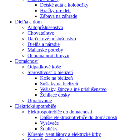
Detské autá a kolobežky
Hračky pre deti
Zábava na záhrade
Dielňa a dom
Autopríslušenstvo
Chovateľstvo
Darčekové príslušenstvo
Dielňa a náradie
Maliarske potreby
Ochrana proti hmyzu
Domácnosť
Odpadkové koše
Starostlivosť o bielizeň
Koše na bielizeň
Sušiaky na bielizeň
Vešiaky, štipce a iné príslušenstvo
Žehliace dosky
Upratovanie
Elektrické spotrebiče
Elektrospotrebiče do domácnosti
Dalšie elektrospotrebiče do domácnosti
Vysávače
Žehličky
Kúrenie, ventilátory a elektrické krby
Starostlivosť o vlasy