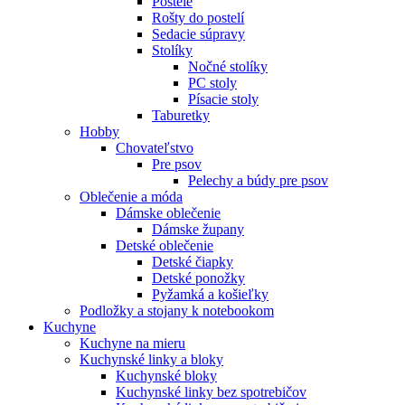
Postele
Rošty do postelí
Sedacie súpravy
Stolíky
Nočné stolíky
PC stoly
Písacie stoly
Taburetky
Hobby
Chovateľstvo
Pre psov
Pelechy a búdy pre psov
Oblečenie a móda
Dámske oblečenie
Dámske župany
Detské oblečenie
Detské čiapky
Detské ponožky
Pyžamká a košieľky
Podložky a stojany k notebookom
Kuchyne
Kuchyne na mieru
Kuchynské linky a bloky
Kuchynské bloky
Kuchynské linky bez spotrebičov