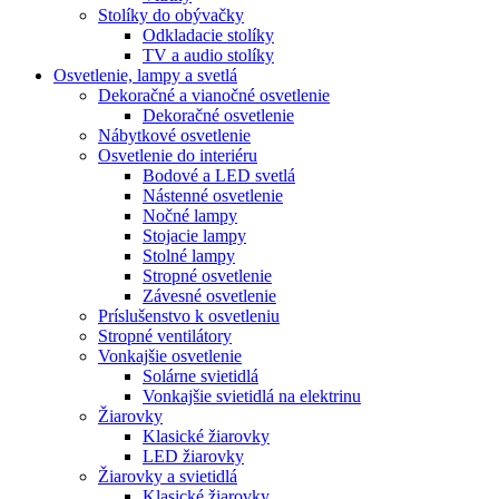
Stolíky do obývačky
Odkladacie stolíky
TV a audio stolíky
Osvetlenie, lampy a svetlá
Dekoračné a vianočné osvetlenie
Dekoračné osvetlenie
Nábytkové osvetlenie
Osvetlenie do interiéru
Bodové a LED svetlá
Nástenné osvetlenie
Nočné lampy
Stojacie lampy
Stolné lampy
Stropné osvetlenie
Závesné osvetlenie
Príslušenstvo k osvetleniu
Stropné ventilátory
Vonkajšie osvetlenie
Solárne svietidlá
Vonkajšie svietidlá na elektrinu
Žiarovky
Klasické žiarovky
LED žiarovky
Žiarovky a svietidlá
Klasické žiarovky