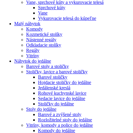
Vane, sprchové kúty a vykurovacie telesá
Sprchové kúty
Vane
Vykurovacie telesá do kúpeľne
Malý nábytok
Komody
Kozmetické stolíky
Nástenné regály
Odkladacie stolíky
Regály
Vitríny
Nábytok do jedálne
Barové stoly a stoličky
Stoličky, lavice a barové stoličky
Barové stoličky
Hojdacie stoličky do jedálne
Jedálenské kreslá
Rohové kuchynské lavice
Sedacie lavice do jedálne
Stoličky do jedálne
Stoly do jedálne
Barové a zvýšené stoly
Rozložitelné stoly do jedálne
Vitríny, komody a police do jedálne
Komody do jedálne