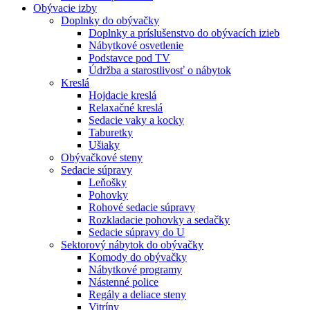
Obývacie izby
Doplnky do obývačky
Doplnky a príslušenstvo do obývacích izieb
Nábytkové osvetlenie
Podstavce pod TV
Údržba a starostlivosť o nábytok
Kreslá
Hojdacie kreslá
Relaxačné kreslá
Sedacie vaky a kocky
Taburetky
Ušiaky
Obývačkové steny
Sedacie súpravy
Leňošky
Pohovky
Rohové sedacie súpravy
Rozkladacie pohovky a sedačky
Sedacie súpravy do U
Sektorový nábytok do obývačky
Komody do obývačky
Nábytkové programy
Nástenné police
Regály a deliace steny
Vitríny