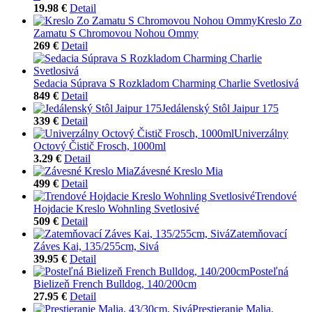
19.98 €
Detail
Kreslo Zo
Zamatu S Chromovou Nohou Ommy
269 €
Detail
Sedacia Súprava S Rozkladom Charming Charlie Svetlosivá
849 €
Detail
Jedálenský Stôl Jaipur 175
339 €
Detail
Univerzálny
Octový Čistič Frosch, 1000ml
3.29 €
Detail
Závesné Kreslo Mia
499 €
Detail
Trendové
Hojdacie Kreslo Wohnling Svetlosivé
509 €
Detail
Zatemňovací
Záves Kai, 135/255cm, Sivá
39.95 €
Detail
Posteľná
Bielizeň French Bulldog, 140/200cm
27.95 €
Detail
Prestieranie Malia,