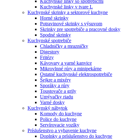
Kuchynské linky so spotrebičmi
Kuchynské linky v tvare L
Kuchynské skrinky a sektorové kuchyne
Horné skrinky
Potravinové skrinky s výsuvom
Skrinky pre spotrebiče a pracovné dosky
Spodné skrinky
Kuchynské spotrebiče
Chladničky a mrazničky
Digestory
Fritézy
Kávovary a varné kanvice
Mikrovlnné rúry a minipekárne
Ostatné kuchynské elektrospotrebiče
Šejkre a mixéry
Sporáky a rúry
Toustovače a grily
Umývačky riadu
Varné dosky
Kuchynský nábytok
Komody do kuchyne
Police do kuchyne
Servírovacie vozíky
Príslušenstvo a vybavenie kuchyne
Doplnky a príslušenstvo do kuchyne