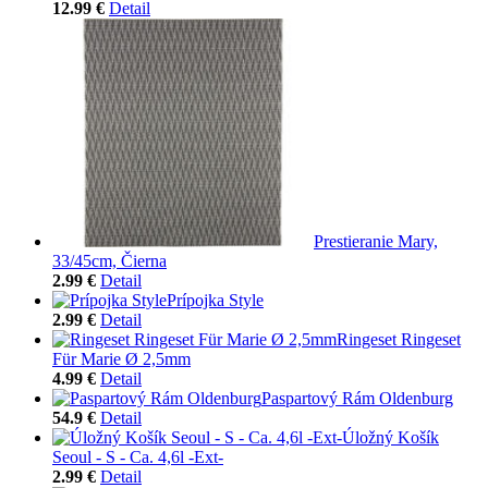
12.99 €
Detail
Prestieranie Mary,
33/45cm, Čierna
2.99 €
Detail
Prípojka Style
2.99 €
Detail
Ringeset Ringeset
Für Marie Ø 2,5mm
4.99 €
Detail
Paspartový Rám Oldenburg
54.9 €
Detail
Úložný Košík
Seoul - S - Ca. 4,6l -Ext-
2.99 €
Detail