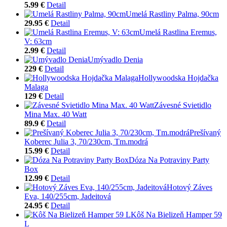
5.99 €
Detail
Umelá Rastliny Palma, 90cm
29.95 €
Detail
Umelá Rastlina Eremus,
V: 63cm
2.99 €
Detail
Umývadlo Denia
229 €
Detail
Hollywoodska Hojdačka
Malaga
129 €
Detail
Závesné Svietidlo
Mina Max. 40 Watt
89.9 €
Detail
Prešívaný
Koberec Julia 3, 70/230cm, Tm.modrá
15.99 €
Detail
Dóza Na Potraviny Party
Box
12.99 €
Detail
Hotový Záves
Eva, 140/255cm, Jadeitová
24.95 €
Detail
Kôš Na Bielizeň Hamper 59
L