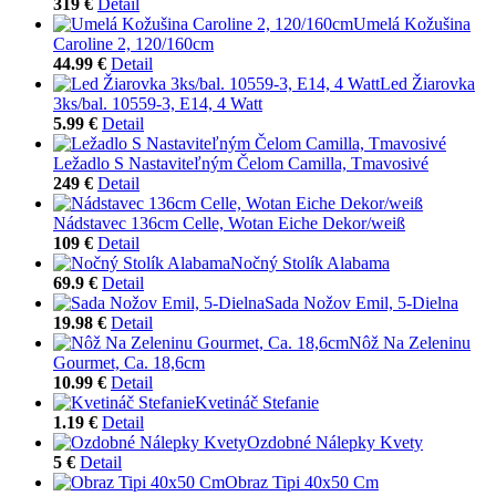
319 €
Detail
Umelá Kožušina
Caroline 2, 120/160cm
44.99 €
Detail
Led Žiarovka
3ks/bal. 10559-3, E14, 4 Watt
5.99 €
Detail
Ležadlo S Nastaviteľným Čelom Camilla, Tmavosivé
249 €
Detail
Nádstavec 136cm Celle, Wotan Eiche Dekor/weiß
109 €
Detail
Nočný Stolík Alabama
69.9 €
Detail
Sada Nožov Emil, 5-Dielna
19.98 €
Detail
Nôž Na Zeleninu
Gourmet, Ca. 18,6cm
10.99 €
Detail
Kvetináč Stefanie
1.19 €
Detail
Ozdobné Nálepky Kvety
5 €
Detail
Obraz Tipi 40x50 Cm