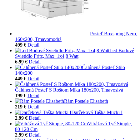
Posteľ Boxspring Nero,
160x200, Tmavomodrá
499 €
Detail
Led Bodové
Svietidlo Fritz, Max. 1x4,8 Watt
6.99 €
Detail
Čalúnená Posteľ Stilo
140x200
449 €
Detail
Čalúnená Posteľ S Roštom Mika 180x200, Tmavosivá
199 €
Detail
Rám Postele Elisabeth
219 €
Detail
Darčeková Taška Mucki I
2.99 €
Detail
Vitrážová Tyč Simple,
80-120 Cm
2.99 €
Detail