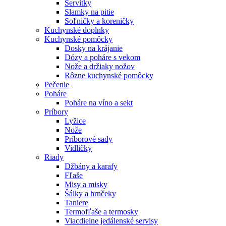
Servítky
Slamky na pitie
Soľničky a koreničky
Kuchynské doplnky
Kuchynské pomôcky
Dosky na krájanie
Dózy a poháre s vekom
Nože a držiaky nožov
Rôzne kuchynské pomôcky
Pečenie
Poháre
Poháre na víno a sekt
Príbory
Lyžice
Nože
Príborové sady
Vidličky
Riady
Džbány a karafy
Fľaše
Misy a misky
Šálky a hrnčeky
Taniere
Termofľaše a termosky
Viacdielne jedálenské servisy