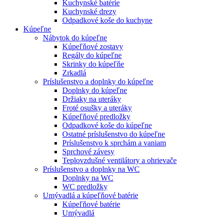
Kuchynské batérie
Kuchynské drezy
Odpadkové koše do kuchyne
Kúpeľne
Nábytok do kúpeľne
Kúpeľňové zostavy
Regály do kúpeľne
Skrinky do kúpeľňe
Zrkadlá
Príslušenstvo a doplnky do kúpeľne
Doplnky do kúpeľne
Držiaky na uteráky
Froté osušky a uteráky
Kúpeľňové predložky
Odpadkové koše do kúpeľne
Ostatné príslušenstvo do kúpeľne
Príslušenstvo k sprchám a vaniam
Sprchové závesy
Teplovzdušné ventilátory a ohrievače
Príslušenstvo a doplnky na WC
Doplnky na WC
WC predložky
Umývadlá a kúpeľňové batérie
Kúpeľňové batérie
Umývadlá