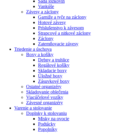
Sada lôžkovín
Vankúše
Závesy a záclony
Garniže a tyče na záclony
Hotové závesy
Príslušenstvo k závesom
Strapcové a nitkové záclony
Záclony
Zatemňovacie závesy
Triedenie a úschova
Boxy a košíky
Debny a truhlice
Regálové košíky
Skladacie boxy
Úložné boxy
Zásuvkové boxy
Ostatné organizéry
Skladovanie oblečenia
Viacúčelové vozíky
Závesné organizéry
Varenie a stolovanie
Doplnky k stolovaniu
Misky na ovocie
Podtácky
Popolníky