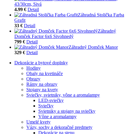
43/30cm, Sivá
4.99 €
Detail
Záhradná Stolička Farba
Grafit
33 €
Detail
Záhradný
Domček Factor 6x6 Sivohnedý
799 €
Detail
Záhradný Domček Manor
329 €
Detail
Dekorácie a bytové doplnky
Hodiny
Obaly na kvetináče
Obrazy
Rámy na obrazy
Stojany na kvety
Sviečky, svietniky, vône a aromalampy
LED-sviečky
Sviečky
Svietniky a stojany na sviečky
Vône a aromalampy
Umelé kvety
Vázy, sochy a dekoračné predmety
Dekorácie na stenu