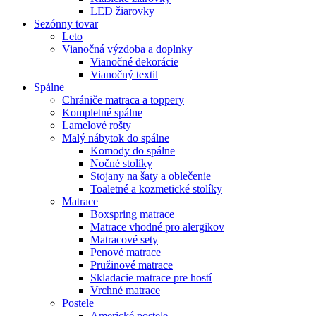
LED žiarovky
Sezónny tovar
Leto
Vianočná výzdoba a doplnky
Vianočné dekorácie
Vianočný textil
Spálne
Chrániče matraca a toppery
Kompletné spálne
Lamelové rošty
Malý nábytok do spálne
Komody do spálne
Nočné stolíky
Stojany na šaty a oblečenie
Toaletné a kozmetické stolíky
Matrace
Boxspring matrace
Matrace vhodné pro alergikov
Matracové sety
Penové matrace
Pružinové matrace
Skladacie matrace pre hostí
Vrchné matrace
Postele
Americké postele