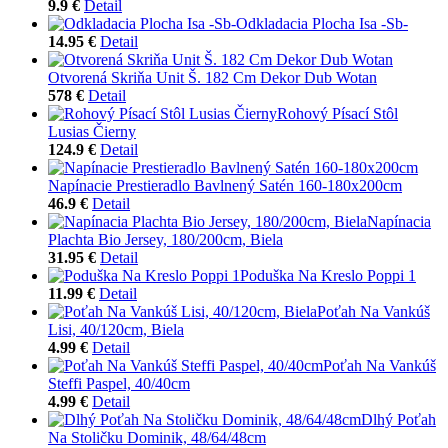
9.9 €
Detail
Odkladacia Plocha Isa -Sb-
14.95 €
Detail
Otvorená Skriňa Unit Š. 182 Cm Dekor Dub Wotan
578 €
Detail
Rohový Písací Stôl
Lusias Čierny
124.9 €
Detail
Napínacie Prestieradlo Bavlnený Satén 160-180x200cm
46.9 €
Detail
Napínacia
Plachta Bio Jersey, 180/200cm, Biela
31.95 €
Detail
Poduška Na Kreslo Poppi 1
11.99 €
Detail
Poťah Na Vankúš
Lisi, 40/120cm, Biela
4.99 €
Detail
Poťah Na Vankúš
Steffi Paspel, 40/40cm
4.99 €
Detail
Dlhý Poťah
Na Stoličku Dominik, 48/64/48cm