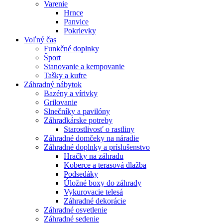
Varenie
Hrnce
Panvice
Pokrievky
Voľný čas
Funkčné doplnky
Šport
Stanovanie a kempovanie
Tašky a kufre
Záhradný nábytok
Bazény a vírivky
Grilovanie
Slnečníky a pavilóny
Záhradkárske potreby
Starostlivosť o rastliny
Záhradné domčeky na náradie
Záhradné doplnky a príslušenstvo
Hračky na záhradu
Koberce a terasová dlažba
Podsedáky
Úložné boxy do záhrady
Vykurovacie telesá
Záhradné dekorácie
Záhradné osvetlenie
Záhradné sedenie