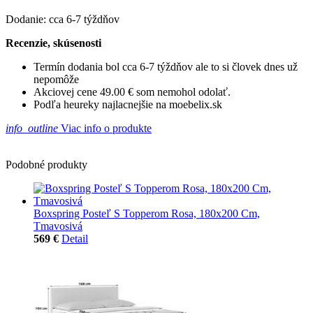
Dodanie: cca 6-7 týždňov
Recenzie, skúsenosti
Termín dodania bol cca 6-7 týždňov ale to si človek dnes už
nepomôže
Akciovej cene 49.00 € som nemohol odolať.
Podľa heureky najlacnejšie na moebelix.sk
info_outline
Viac info o produkte
Podobné produkty
Boxspring Posteľ S Topperom Rosa, 180x200 Cm,
Tmavosivá
569 €
Detail