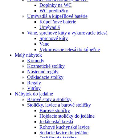
Doplnky na WC
WC predložky
Umývadlá a kúpeľňové batérie
Kúpeľňové batérie
Umývadlá
Vane, sprchové kúty a vykurovacie telesá
Sprchové kúty
Vane
Vykurovacie telesá do kúpeľne
Malý nábytok
Komody
Kozmetické stolíky
Nástenné regály
Odkladacie stolíky
Regály
Vitríny
Nábytok do jedálne
Barové stoly a stoličky
Stoličky, lavice a barové stoličky
Barové stoličky
Hojdacie stoličky do jedálne
Jedálenské kreslá
Rohové kuchynské lavice
Sedacie lavice do jedálne