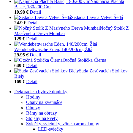
Napínacia Plachta
Basic, 180/200 Cm
19.98 €
Detail
Sedacia Lavica Velvet Šedá
24.9 €
Detail
Nočný Stolík Z
Masívneho Dreva Mumbai
129 €
Detail
Wendebettwäsche Eden, 140/200cm, Žltá
29.95 €
Detail
Otočná Stolička Čierna
649 €
Detail
Sada Zasúvacích Stolíkov
Biely
169 €
Detail
Dekorácie a bytové doplnky
Hodiny
Obaly na kvetináče
Obrazy
Rámy na obrazy
Stojany na kvety
Sviečky, svietniky, vône a aromalampy
LED-sviečky