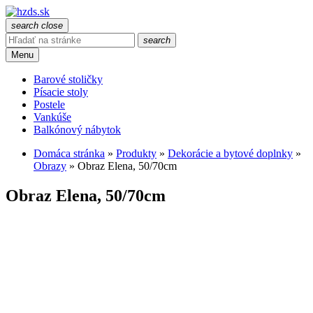
search
close
search
Menu
Barové stoličky
Písacie stoly
Postele
Vankúše
Balkónový nábytok
Domáca stránka
»
Produkty
»
Dekorácie a bytové doplnky
»
Obrazy
»
Obraz Elena, 50/70cm
Obraz Elena, 50/70cm