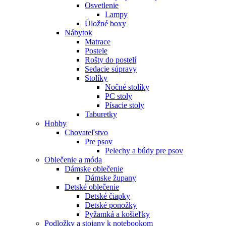
Osvetlenie
Lampy
Úložné boxy
Nábytok
Matrace
Postele
Rošty do postelí
Sedacie súpravy
Stolíky
Nočné stolíky
PC stoly
Písacie stoly
Taburetky
Hobby
Chovateľstvo
Pre psov
Pelechy a búdy pre psov
Oblečenie a móda
Dámske oblečenie
Dámske župany
Detské oblečenie
Detské čiapky
Detské ponožky
Pyžamká a košieľky
Podložky a stojany k notebookom