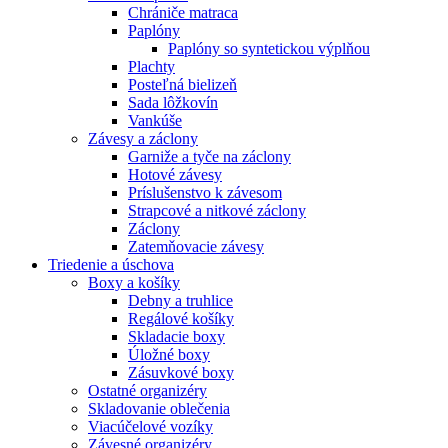
Chrániče matraca
Paplóny
Paplóny so syntetickou výplňou
Plachty
Posteľná bielizeň
Sada lôžkovín
Vankúše
Závesy a záclony
Garniže a tyče na záclony
Hotové závesy
Príslušenstvo k závesom
Strapcové a nitkové záclony
Záclony
Zatemňovacie závesy
Triedenie a úschova
Boxy a košíky
Debny a truhlice
Regálové košíky
Skladacie boxy
Úložné boxy
Zásuvkové boxy
Ostatné organizéry
Skladovanie oblečenia
Viacúčelové vozíky
Závesné organizéry