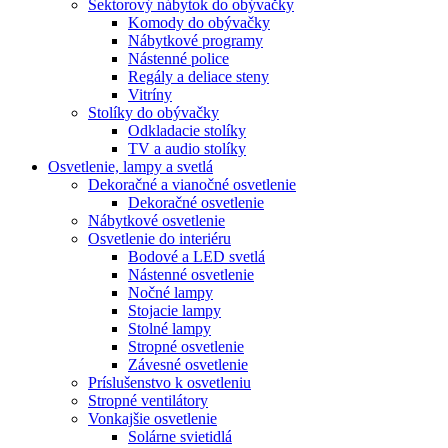
Sektorový nábytok do obývačky
Komody do obývačky
Nábytkové programy
Nástenné police
Regály a deliace steny
Vitríny
Stolíky do obývačky
Odkladacie stolíky
TV a audio stolíky
Osvetlenie, lampy a svetlá
Dekoračné a vianočné osvetlenie
Dekoračné osvetlenie
Nábytkové osvetlenie
Osvetlenie do interiéru
Bodové a LED svetlá
Nástenné osvetlenie
Nočné lampy
Stojacie lampy
Stolné lampy
Stropné osvetlenie
Závesné osvetlenie
Príslušenstvo k osvetleniu
Stropné ventilátory
Vonkajšie osvetlenie
Solárne svietidlá