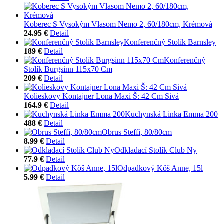
Koberec S Vysokým Vlasom Nemo 2, 60/180cm, Krémová
24.95 €
Detail
Konferenčný Stolík Barnsley
189 €
Detail
Konferenčný
Stolík Burgsinn 115x70 Cm
209 €
Detail
Kolieskovy Kontajner Lona Maxi Š: 42 Cm Sivá
164.9 €
Detail
Kuchynská Linka Emma 200
488 €
Detail
Obrus Steffi, 80/80cm
8.99 €
Detail
Odkladací Stolík Club Ny
77.9 €
Detail
Odpadkový Kôš Anne, 15l
5.99 €
Detail