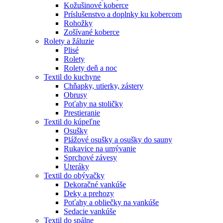
Kožušinové koberce
Príslušenstvo a doplnky ku kobercom
Rohožky
Zošívané koberce
Rolety a žáluzie
Plisé
Rolety
Rolety deň a noc
Textil do kuchyne
Chňapky, utierky, zástery
Obrusy
Poťahy na stoličky
Prestieranie
Textil do kúpeľne
Osušky
Plážové osušky a osušky do sauny
Rukavice na umývanie
Sprchové závesy
Uteráky
Textil do obývačky
Dekoračné vankúše
Deky a prehozy
Poťahy a obliečky na vankúše
Sedacie vankúše
Textil do spálne