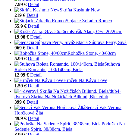
7.99 €
Detail
Skriňa Kashmir New
219 €
Detail
Stojacie Zrkadlo Romeo
55.9 €
Detail
Košík Alara, Ø/v: 26/26cm
19.98 €
Detail
Sedacia Súprava Perry, Sivá
969 €
Detail
Rohožka Stone, 40/60cm
5.99 €
Detail
Stuhová
Roleta Romantic, 100/140cm, Biela
12.99 €
Detail
Hrnček Na Kávu Love
1.59 €
Detail
4-
dverová Skriňa Na Nožičkách Billund, Biela/dub
399 €
Detail
Sedací Vak Verona
Horčicová Žltá
49.9 €
Detail
Poduška Na
Sedenie Spirit, 38/38cm, Biela
8.99 €
Detail