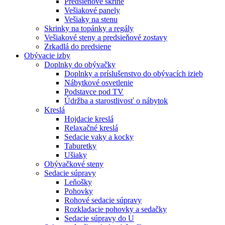
Predsieňové skrine
Vešiakové panely
Vešiaky na stenu
Skrinky na topánky a regály
Vešiakové steny a predsieňové zostavy
Zrkadlá do predsiene
Obývacie izby
Doplnky do obývačky
Doplnky a príslušenstvo do obývacích izieb
Nábytkové osvetlenie
Podstavce pod TV
Údržba a starostlivosť o nábytok
Kreslá
Hojdacie kreslá
Relaxačné kreslá
Sedacie vaky a kocky
Taburetky
Ušiaky
Obývačkové steny
Sedacie súpravy
Leňošky
Pohovky
Rohové sedacie súpravy
Rozkladacie pohovky a sedačky
Sedacie súpravy do U