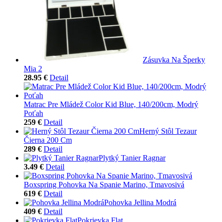
Zásuvka Na Šperky
Mia 2
28.95 €
Detail
Matrac Pre Mládež Color Kid Blue, 140/200cm, Modrý
Poťah
259 €
Detail
Herný Stôl Tezaur
Čierna 200 Cm
289 €
Detail
Plytký Tanier Ragnar
3.49 €
Detail
Boxspring Pohovka Na Spanie Marino, Tmavosivá
619 €
Detail
Pohovka Jellina Modrá
409 €
Detail
Pokrievka Flat