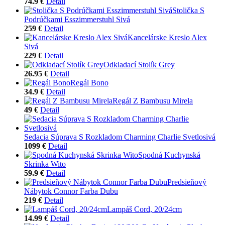
74.9 €
Detail
Stolička S
Podrúčkami Esszimmerstuhl Sivá
259 €
Detail
Kancelárske Kreslo Alex
Sivá
229 €
Detail
Odkladací Stolík Grey
26.95 €
Detail
Regál Bono
34.9 €
Detail
Regál Z Bambusu Mirela
49 €
Detail
Sedacia Súprava S Rozkladom Charming Charlie Svetlosivá
1099 €
Detail
Spodná Kuchynská
Skrinka Wito
59.9 €
Detail
Predsieňový
Nábytok Connor Farba Dubu
219 €
Detail
Lampáš Cord, 20/24cm
14.99 €
Detail