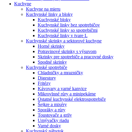
Kuchyne
Kuchyne na mieru
Kuchynské linky a bloky
Kuchynské bloky
Kuchynské linky bez spotrebičov
Kuchynské linky so spotrebičmi
Kuchynské linky v tvare L
Kuchynské skrinky a sektorové kuchyne
Horné skrinky
Potravinové skrinky s výsuvom
Skrinky pre spotrebiče a pracovné dosky
Spodné skrinky
Kuchynské spotrebiče
Chladničky a mrazničky
Digestory
Fritézy
Kávovary a varné kanvice
Mikrovlnné rúry a minipekárne
Ostatné kuchynské elektrospotrebiče
Šejkre a mixéry
Sporáky a rúry
Toustovače a grily
Umývačky riadu
Varné dosky
Kuchynský nábytok