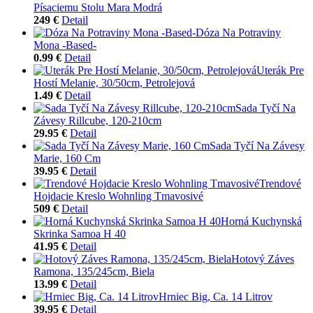
Písaciemu Stolu Mara Modrá
249 €
Detail
Dóza Na Potraviny
Mona -Based-
0.99 €
Detail
Uterák Pre
Hostí Melanie, 30/50cm, Petrolejová
1.49 €
Detail
Sada Tyčí Na
Závesy Rillcube, 120-210cm
29.95 €
Detail
Sada Tyčí Na Závesy
Marie, 160 Cm
39.95 €
Detail
Trendové
Hojdacie Kreslo Wohnling Tmavosivé
509 €
Detail
Horná Kuchynská
Skrinka Samoa H 40
41.95 €
Detail
Hotový Záves
Ramona, 135/245cm, Biela
13.99 €
Detail
Hrniec Big, Ca. 14 Litrov
39.95 €
Detail