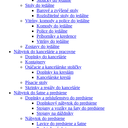
Stoličky do jedálne
Stoly do jedálne
Barové a zvýšené stoly
Rozložitelné stoly do jedálne
Vitríny, komody a police do jedálne
Komody do jedálne
Police do jedálne
Príborníky a kredence
Vitríny do jedálne
Zostavy do jedálne
Nábytok do kancelárie a pracovne
Doplnky do kancelárie
Kontajnery
Otáčacie a kancelárske stoličky
Doplnky ku kreslám
Kancelárske kreslá
Písacie stoly
Skrinky a regály do kancelárie
Nábytok do šatne a predsiene
Doplnky a príslušenstvo do predsiene
Doplnkový nábytok do predsiene
Stojany a vozíky na šaty do predsiene
Stojany na dáždníky
Nábytok do predsiene
Lavice do predsiene a šatne