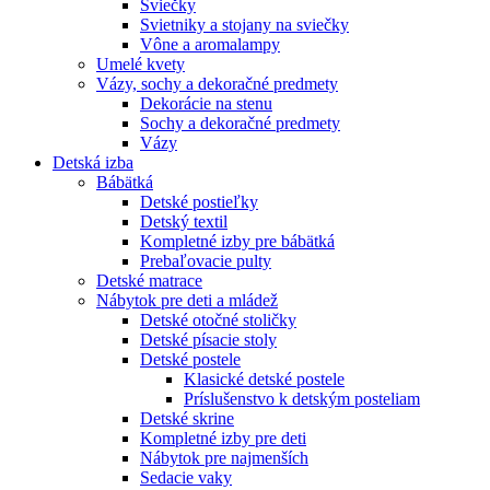
Sviečky
Svietniky a stojany na sviečky
Vône a aromalampy
Umelé kvety
Vázy, sochy a dekoračné predmety
Dekorácie na stenu
Sochy a dekoračné predmety
Vázy
Detská izba
Bábätká
Detské postieľky
Detský textil
Kompletné izby pre bábätká
Prebaľovacie pulty
Detské matrace
Nábytok pre deti a mládež
Detské otočné stoličky
Detské písacie stoly
Detské postele
Klasické detské postele
Príslušenstvo k detským posteliam
Detské skrine
Kompletné izby pre deti
Nábytok pre najmenších
Sedacie vaky