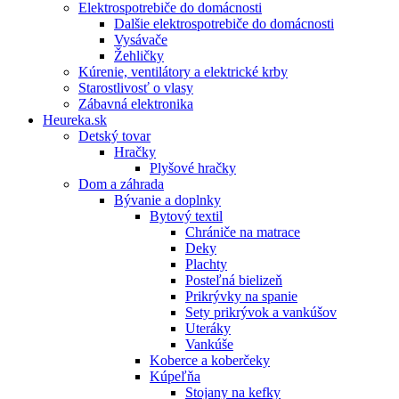
Elektrospotrebiče do domácnosti
Dalšie elektrospotrebiče do domácnosti
Vysávače
Žehličky
Kúrenie, ventilátory a elektrické krby
Starostlivosť o vlasy
Zábavná elektronika
Heureka.sk
Detský tovar
Hračky
Plyšové hračky
Dom a záhrada
Bývanie a doplnky
Bytový textil
Chrániče na matrace
Deky
Plachty
Posteľná bielizeň
Prikrývky na spanie
Sety prikrývok a vankúšov
Uteráky
Vankúše
Koberce a koberčeky
Kúpeľňa
Stojany na kefky