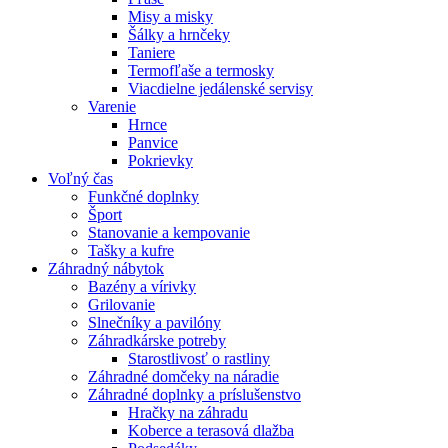
Misy a misky
Šálky a hrnčeky
Taniere
Termofľaše a termosky
Viacdielne jedálenské servisy
Varenie
Hrnce
Panvice
Pokrievky
Voľný čas
Funkčné doplnky
Šport
Stanovanie a kempovanie
Tašky a kufre
Záhradný nábytok
Bazény a vírivky
Grilovanie
Slnečníky a pavilóny
Záhradkárske potreby
Starostlivosť o rastliny
Záhradné domčeky na náradie
Záhradné doplnky a príslušenstvo
Hračky na záhradu
Koberce a terasová dlažba