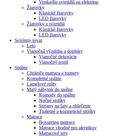
Vonkajšie svietidlá na elektrinu
Žiarovky
Klasické žiarovky
LED žiarovky
Žiarovky a svietidlá
Klasické žiarovky
LED žiarovky
Sezónny tovar
Leto
Vianočná výzdoba a doplnky
Vianočné dekorácie
Vianočný textil
Spálne
Chrániče matraca a toppery
Kompletné spálne
Lamelové rošty
Malý nábytok do spálne
Komody do spálne
Nočné stolíky
Stojany na šaty a oblečenie
Toaletné a kozmetické stolíky
Matrace
Boxspring matrace
Matrace vhodné pro alergikov
Matracové sety