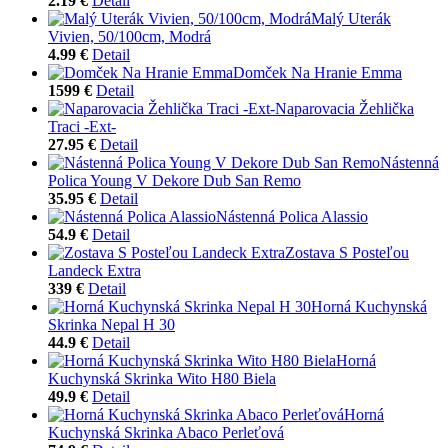
2.19 €
Detail
Malý Uterák
Vivien, 50/100cm, Modrá
4.99 €
Detail
Domček Na Hranie Emma
1599 €
Detail
Naparovacia Žehlička
Traci -Ext-
27.95 €
Detail
Nástenná
Polica Young V Dekore Dub San Remo
35.95 €
Detail
Nástenná Polica Alassio
54.9 €
Detail
Zostava S Posteľou
Landeck Extra
339 €
Detail
Horná Kuchynská
Skrinka Nepal H 30
44.9 €
Detail
Horná
Kuchynská Skrinka Wito H80 Biela
49.9 €
Detail
Horná
Kuchynská Skrinka Abaco Perleťová