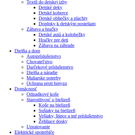
Textil do detskej izby
Detské deky
Detské koberce
Detské obliečky a plachty
Doplnky k detským posteliam
Zábava a hračky
Detské autá a kolobežky
Hračky pre deti
Zábava na záhrade
Dielňa a dom
Autopríslušenstvo
Chovateľstvo
Darčekové príslušenstvo
Dielňa a náradie
Maliarske potreby
Ochrana proti hmyzu
Domácnosť
Odpadkové koše
Starostlivosť o bielizeň
Koše na bielizeň
Sušiaky na bielizeň
Vešiaky, štipce a iné príslušenstvo
Žehliace dosky
Upratovanie
Elektrické spotrebiče