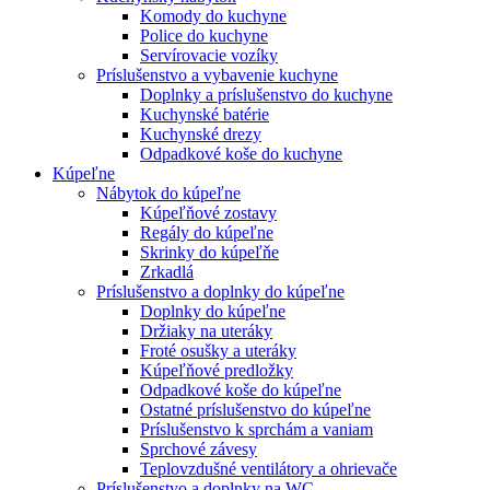
Komody do kuchyne
Police do kuchyne
Servírovacie vozíky
Príslušenstvo a vybavenie kuchyne
Doplnky a príslušenstvo do kuchyne
Kuchynské batérie
Kuchynské drezy
Odpadkové koše do kuchyne
Kúpeľne
Nábytok do kúpeľne
Kúpeľňové zostavy
Regály do kúpeľne
Skrinky do kúpeľňe
Zrkadlá
Príslušenstvo a doplnky do kúpeľne
Doplnky do kúpeľne
Držiaky na uteráky
Froté osušky a uteráky
Kúpeľňové predložky
Odpadkové koše do kúpeľne
Ostatné príslušenstvo do kúpeľne
Príslušenstvo k sprchám a vaniam
Sprchové závesy
Teplovzdušné ventilátory a ohrievače
Príslušenstvo a doplnky na WC