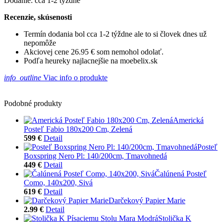
Dodanie: cca 1-2 týždne
Recenzie, skúsenosti
Termín dodania bol cca 1-2 týždne ale to si človek dnes už
nepomôže
Akciovej cene 26.95 € som nemohol odolať.
Podľa heureky najlacnejšie na moebelix.sk
info_outline
Viac info o produkte
Podobné produkty
Americká
Posteľ Fabio 180x200 Cm, Zelená
599 €
Detail
Posteľ
Boxspring Nero Pl: 140/200cm, Tmavohnedá
449 €
Detail
Čalúnená Posteľ
Como, 140x200, Sivá
619 €
Detail
Darčekový Papier Marie
2.99 €
Detail
Stolička K