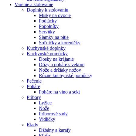
Varenie a stolovanie
Doplnky k stolovaniu
Misky na ovocie
Podtácky
Popolníky
Servítky
Slamky na pitie
Soľničky a koreničky
Kuchynské doplnky
Kuchynské pomôcky
Dosky na krájanie
Dózy a poháre s vekom
Nože a držiaky nožov
Rôzne kuchynské pomôcky
Pečenie
Poháre
Poháre na víno a sekt
Príbory
Lyžice
Nože
Príborové sady
Vidličky
Riady
Džbány a karafy
Fľaše