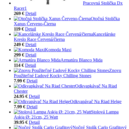
Pracovná Stolička Dx
Racer1
269 €
Detail
Otočná Stolička
Xanus Červeno-Čierna
119 €
Detail
Kancelárske
Kreslo Race Červená/čierna
249 €
Detail
Komoda Maxi
299 €
Detail
Armatúra Blanco Mida
114 €
Detail
Znovu
Použiteľné Ľadové Kocky Chilling Stones
7.99 €
Detail
Odkvapkávač Na Riad
Chester
24.95 €
Detail
Odkvapávač Na Riad Helge
7.99 €
Detail
Stolová Lampa
Askja Ø: 21cm, 25 Watt
39.95 €
Detail
Nočný Stolík Carlo Grafitový