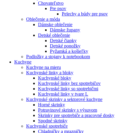
Chovateľstvo
Pre psov
Pelechy a búdy pre psov
Oblečenie a móda
Dámske oblečenie
Dámske župany
Detské oblečenie
Detské čiapky
Detské ponožky
Pyžamká a košieľky
Podložky a stojany k notebookom
Kuchyne
Kuchyne na mieru
Kuchynské linky a bloky
Kuchynské bloky
Kuchynské linky bez spotrebičov
Kuchynské linky so spotrebičmi
Kuchynské linky v tvare L
Kuchynské skrinky a sektorové kuchyne
Horné skrinky
Potravinové skrinky s výsuvom
Skrinky pre spotrebiče a pracovné dosky
Spodné skrinky
Kuchynské spotrebiče
Chladničky a mrazničky