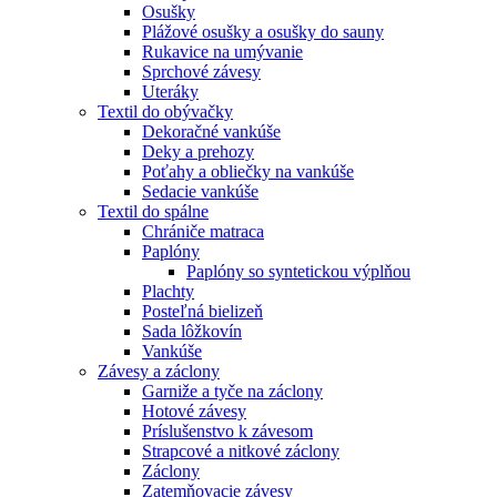
Osušky
Plážové osušky a osušky do sauny
Rukavice na umývanie
Sprchové závesy
Uteráky
Textil do obývačky
Dekoračné vankúše
Deky a prehozy
Poťahy a obliečky na vankúše
Sedacie vankúše
Textil do spálne
Chrániče matraca
Paplóny
Paplóny so syntetickou výplňou
Plachty
Posteľná bielizeň
Sada lôžkovín
Vankúše
Závesy a záclony
Garniže a tyče na záclony
Hotové závesy
Príslušenstvo k závesom
Strapcové a nitkové záclony
Záclony
Zatemňovacie závesy