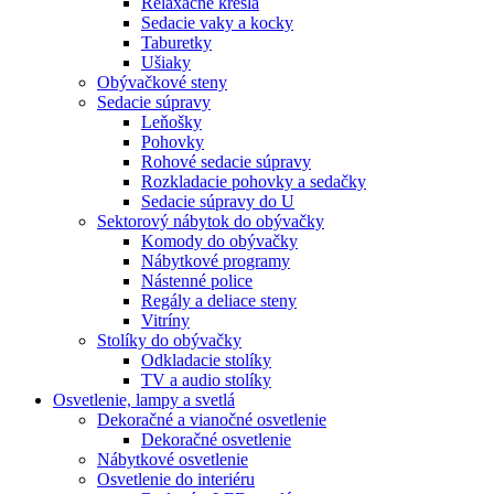
Relaxačné kreslá
Sedacie vaky a kocky
Taburetky
Ušiaky
Obývačkové steny
Sedacie súpravy
Leňošky
Pohovky
Rohové sedacie súpravy
Rozkladacie pohovky a sedačky
Sedacie súpravy do U
Sektorový nábytok do obývačky
Komody do obývačky
Nábytkové programy
Nástenné police
Regály a deliace steny
Vitríny
Stolíky do obývačky
Odkladacie stolíky
TV a audio stolíky
Osvetlenie, lampy a svetlá
Dekoračné a vianočné osvetlenie
Dekoračné osvetlenie
Nábytkové osvetlenie
Osvetlenie do interiéru