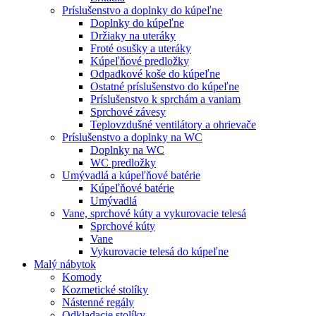
Príslušenstvo a doplnky do kúpeľne
Doplnky do kúpeľne
Držiaky na uteráky
Froté osušky a uteráky
Kúpeľňové predložky
Odpadkové koše do kúpeľne
Ostatné príslušenstvo do kúpeľne
Príslušenstvo k sprchám a vaniam
Sprchové závesy
Teplovzdušné ventilátory a ohrievače
Príslušenstvo a doplnky na WC
Doplnky na WC
WC predložky
Umývadlá a kúpeľňové batérie
Kúpeľňové batérie
Umývadlá
Vane, sprchové kúty a vykurovacie telesá
Sprchové kúty
Vane
Vykurovacie telesá do kúpeľne
Malý nábytok
Komody
Kozmetické stolíky
Nástenné regály
Odkladacie stolíky