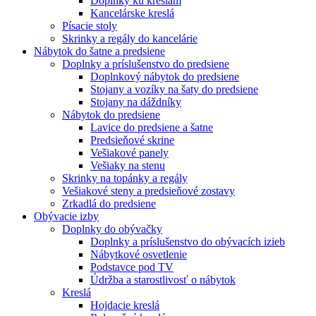
Doplnky ku kreslám
Kancelárske kreslá
Písacie stoly
Skrinky a regály do kancelárie
Nábytok do šatne a predsiene
Doplnky a príslušenstvo do predsiene
Doplnkový nábytok do predsiene
Stojany a vozíky na šaty do predsiene
Stojany na dáždníky
Nábytok do predsiene
Lavice do predsiene a šatne
Predsieňové skrine
Vešiakové panely
Vešiaky na stenu
Skrinky na topánky a regály
Vešiakové steny a predsieňové zostavy
Zrkadlá do predsiene
Obývacie izby
Doplnky do obývačky
Doplnky a príslušenstvo do obývacích izieb
Nábytkové osvetlenie
Podstavce pod TV
Údržba a starostlivosť o nábytok
Kreslá
Hojdacie kreslá