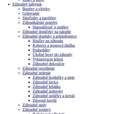
Záhradný nábytok
Bazény a vírivky
Grilovanie
Slnečníky a pavilóny
Záhradkárske potreby
Starostlivosť o rastliny
Záhradné domčeky na náradie
Záhradné doplnky a príslušenstvo
Hračky na záhradu
Koberce a terasová dlažba
Podsedáky
Úložné boxy do záhrady
Vykurovacie telesá
Záhradné dekorácie
Záhradné osvetlenie
Záhradné sedenie
Záhradné hojdačky a siete
Záhradné lavice
Záhradné lehátka
Záhradné pohovky
Záhradné stoličky a kreslá
Závesné kreslá
Záhradné stoly
Záhradné zostavy