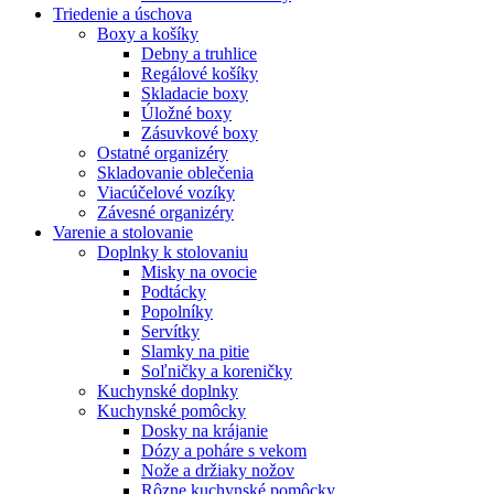
Triedenie a úschova
Boxy a košíky
Debny a truhlice
Regálové košíky
Skladacie boxy
Úložné boxy
Zásuvkové boxy
Ostatné organizéry
Skladovanie oblečenia
Viacúčelové vozíky
Závesné organizéry
Varenie a stolovanie
Doplnky k stolovaniu
Misky na ovocie
Podtácky
Popolníky
Servítky
Slamky na pitie
Soľničky a koreničky
Kuchynské doplnky
Kuchynské pomôcky
Dosky na krájanie
Dózy a poháre s vekom
Nože a držiaky nožov
Rôzne kuchynské pomôcky