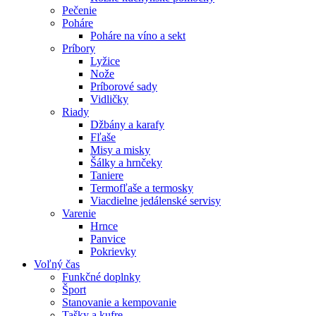
Pečenie
Poháre
Poháre na víno a sekt
Príbory
Lyžice
Nože
Príborové sady
Vidličky
Riady
Džbány a karafy
Fľaše
Misy a misky
Šálky a hrnčeky
Taniere
Termofľaše a termosky
Viacdielne jedálenské servisy
Varenie
Hrnce
Panvice
Pokrievky
Voľný čas
Funkčné doplnky
Šport
Stanovanie a kempovanie
Tašky a kufre