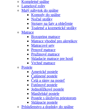
Kompletné spálne
Lamelové rošty
Malý nábytok do spálne
Komody do spálne
Nočné stolíky
Stojany na šaty a oblečenie
Toaletné a kozmetické stolíky
Matrace
Boxspring matrace
Matrace vhodné pro alergikov
Matracové sety
Penové matrace
Pružinové matrace
Skladacie matrace pre hostí
Vrchné matrace
Postele
Americké postele
Čalúnené postele
Čelá a rámy na posteľ
Futónové postele
Jednolôžkové postele
Manželské postele
Postele s úložným priestorom
Sklápacie postele
Príslušenstvo a doplnky do spálne