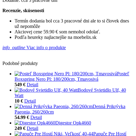
Dodanie: cca 3 pracovné dni
Recenzie, skúsenosti
Termín dodania bol cca 3 pracovné dni ale to si človek dnes
už nepomôže
Akciovej cene 59.90 € som nemohol odolať.
Podľa heureky najlacnejšie na moebelix.sk
info_outline
Viac info o produkte
Podobné produkty
Posteľ
Boxspring Nero Pl: 180/200cm, Tmavosivá
549 €
Detail
Bodové Svietidlo Ulf, 40
Watt
10 €
Detail
Denná Prikrývka
Paeonia, 260/260cm
54.99 €
Detail
Digestor Opk4660
249 €
Detail
Papuče Pre Hostí