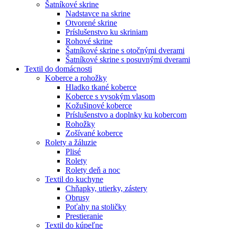
Šatníkové skrine
Nadstavce na skrine
Otvorené skrine
Príslušenstvo ku skriniam
Rohové skrine
Šatníkové skrine s otočnými dverami
Šatníkové skrine s posuvnými dverami
Textil do domácnosti
Koberce a rohožky
Hladko tkané koberce
Koberce s vysokým vlasom
Kožušinové koberce
Príslušenstvo a doplnky ku kobercom
Rohožky
Zošívané koberce
Rolety a žáluzie
Plisé
Rolety
Rolety deň a noc
Textil do kuchyne
Chňapky, utierky, zástery
Obrusy
Poťahy na stoličky
Prestieranie
Textil do kúpeľne