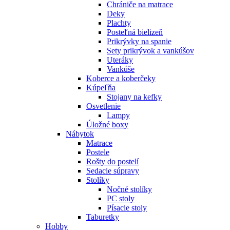
Chrániče na matrace
Deky
Plachty
Posteľná bielizeň
Prikrývky na spanie
Sety prikrývok a vankúšov
Uteráky
Vankúše
Koberce a koberčeky
Kúpeľňa
Stojany na kefky
Osvetlenie
Lampy
Úložné boxy
Nábytok
Matrace
Postele
Rošty do postelí
Sedacie súpravy
Stolíky
Nočné stolíky
PC stoly
Písacie stoly
Taburetky
Hobby