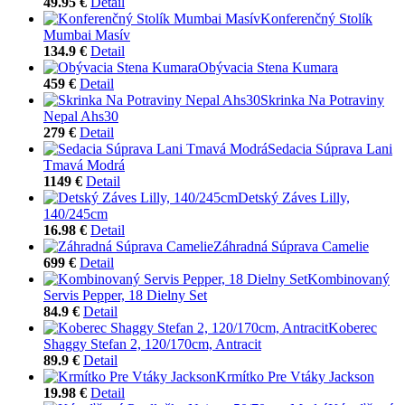
49.95 €
Detail
Konferenčný Stolík
Mumbai Masív
134.9 €
Detail
Obývacia Stena Kumara
459 €
Detail
Skrinka Na Potraviny
Nepal Ahs30
279 €
Detail
Sedacia Súprava Lani
Tmavá Modrá
1149 €
Detail
Detský Záves Lilly,
140/245cm
16.98 €
Detail
Záhradná Súprava Camelie
699 €
Detail
Kombinovaný
Servis Pepper, 18 Dielny Set
84.9 €
Detail
Koberec
Shaggy Stefan 2, 120/170cm, Antracit
89.9 €
Detail
Krmítko Pre Vtáky Jackson
19.98 €
Detail