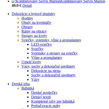
Kombinovaný Servis Marion
49.9 €
Detail
Dekorácie a bytové doplnky
Hodiny
Obaly na kvetináče
Obrazy
Rámy na obrazy
Stojany na kvety
Sviečky, svietniky, vône a aromalampy
LED-sviečky
Sviečky
Svietniky a stojany na sviečky
Vône a aromalampy
Umelé kvety
Vázy, sochy a dekoračné predmety
Dekorácie na stenu
Sochy a dekoračné predmety
Vázy
Detská izba
Bábätká
Detské postieľky
Detský textil
Kompletné izby pre bábätká
Prebaľovacie pulty