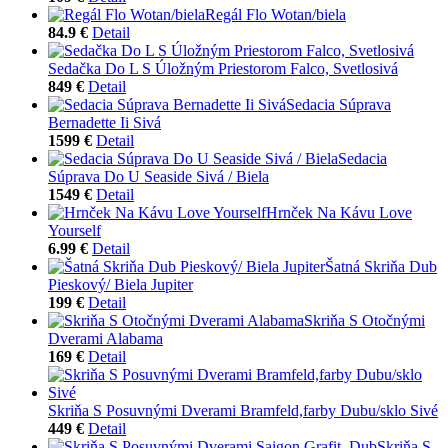
Regál Flo Wotan/biela
84.9 €
Detail
Sedačka Do L S Úložným Priestorom Falco, Svetlosivá
849 €
Detail
Sedacia Súprava
Bernadette Ii Sivá
1599 €
Detail
Sedacia
Súprava Do U Seaside Sivá / Biela
1549 €
Detail
Hrnček Na Kávu Love
Yourself
6.99 €
Detail
Šatná Skriňa Dub
Pieskový/ Biela Jupiter
199 €
Detail
Skriňa S Otočnými
Dverami Alabama
169 €
Detail
Skriňa S Posuvnými Dverami Bramfeld,farby Dubu/sklo Sivé
449 €
Detail
Skriňa S