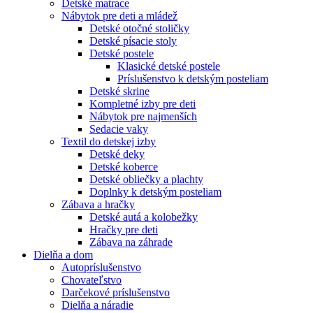
Detské matrace
Nábytok pre deti a mládež
Detské otočné stoličky
Detské písacie stoly
Detské postele
Klasické detské postele
Príslušenstvo k detským posteliam
Detské skrine
Kompletné izby pre deti
Nábytok pre najmenších
Sedacie vaky
Textil do detskej izby
Detské deky
Detské koberce
Detské obliečky a plachty
Doplnky k detským posteliam
Zábava a hračky
Detské autá a kolobežky
Hračky pre deti
Zábava na záhrade
Dielňa a dom
Autopríslušenstvo
Chovateľstvo
Darčekové príslušenstvo
Dielňa a náradie