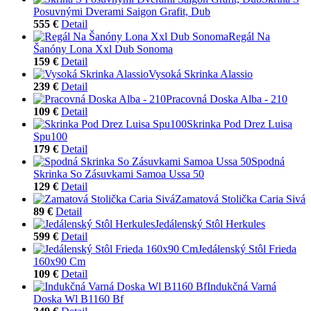
Posuvnými Dverami Saigon Grafit, Dub
555 €
Detail
Regál Na
Šanóny Lona Xxl Dub Sonoma
159 €
Detail
Vysoká Skrinka Alassio
239 €
Detail
Pracovná Doska Alba - 210
109 €
Detail
Skrinka Pod Drez Luisa
Spu100
179 €
Detail
Spodná
Skrinka So Zásuvkami Samoa Ussa 50
129 €
Detail
Zamatová Stolička Caria Sivá
89 €
Detail
Jedálenský Stôl Herkules
599 €
Detail
Jedálenský Stôl Frieda
160x90 Cm
109 €
Detail
Indukčná Varná
Doska Wl B1160 Bf