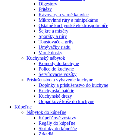
Digestory
Fritézy
Kávovary a varné kanvice
Mikrovlnné rúry a minipekárne
Ostatné kuchynské elektrospotrebiče
Šejkre a mixéry
Sporáky a rúry
Toustovače a grily
Umývačky riadu
Varné dosky
Kuchynský nábytok
Komody do kuchyne
Police do kuchyne
Servírovacie vozíky
Príslušenstvo a vybavenie kuchyne
Doplnky a príslušenstvo do kuchyne
Kuchynské batérie
Kuchynské drezy
Odpadkové koše do kuchyne
Kúpeľne
Nábytok do kúpeľne
Kúpeľňové zostavy
Regály do kúpeľne
Skrinky do kúpeľňe
Zrkadlá