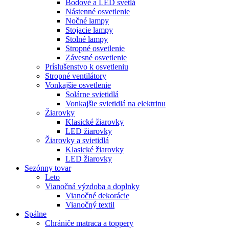
Bodové a LED svetlá
Nástenné osvetlenie
Nočné lampy
Stojacie lampy
Stolné lampy
Stropné osvetlenie
Závesné osvetlenie
Príslušenstvo k osvetleniu
Stropné ventilátory
Vonkajšie osvetlenie
Solárne svietidlá
Vonkajšie svietidlá na elektrinu
Žiarovky
Klasické žiarovky
LED žiarovky
Žiarovky a svietidlá
Klasické žiarovky
LED žiarovky
Sezónny tovar
Leto
Vianočná výzdoba a doplnky
Vianočné dekorácie
Vianočný textil
Spálne
Chrániče matraca a toppery