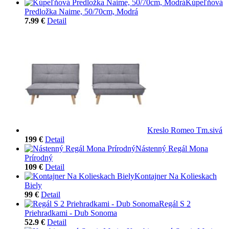
Kúpeľňová
Predložka Naime, 50/70cm, Modrá
7.99 €
Detail
Kreslo Romeo Tm.sivá
199 €
Detail
Nástenný Regál Mona
Prírodný
109 €
Detail
Kontajner Na Kolieskach
Biely
99 €
Detail
Regál S 2
Priehradkami - Dub Sonoma
52.9 €
Detail