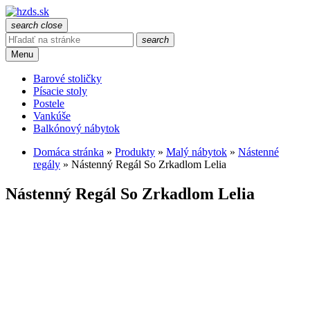
search
close
search
Menu
Barové stoličky
Písacie stoly
Postele
Vankúše
Balkónový nábytok
Domáca stránka
»
Produkty
»
Malý nábytok
»
Nástenné
regály
»
Nástenný Regál So Zrkadlom Lelia
Nástenný Regál So Zrkadlom Lelia