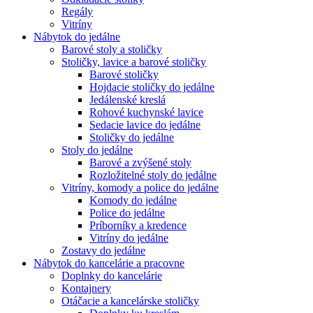
Regály
Vitríny
Nábytok do jedálne
Barové stoly a stoličky
Stoličky, lavice a barové stoličky
Barové stoličky
Hojdacie stoličky do jedálne
Jedálenské kreslá
Rohové kuchynské lavice
Sedacie lavice do jedálne
Stoličky do jedálne
Stoly do jedálne
Barové a zvýšené stoly
Rozložitelné stoly do jedálne
Vitríny, komody a police do jedálne
Komody do jedálne
Police do jedálne
Príborníky a kredence
Vitríny do jedálne
Zostavy do jedálne
Nábytok do kancelárie a pracovne
Doplnky do kancelárie
Kontajnery
Otáčacie a kancelárske stoličky