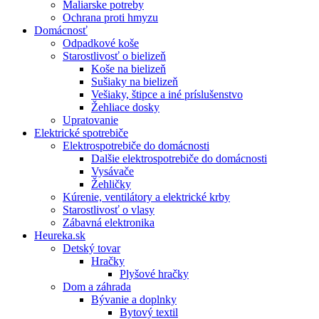
Maliarske potreby
Ochrana proti hmyzu
Domácnosť
Odpadkové koše
Starostlivosť o bielizeň
Koše na bielizeň
Sušiaky na bielizeň
Vešiaky, štipce a iné príslušenstvo
Žehliace dosky
Upratovanie
Elektrické spotrebiče
Elektrospotrebiče do domácnosti
Dalšie elektrospotrebiče do domácnosti
Vysávače
Žehličky
Kúrenie, ventilátory a elektrické krby
Starostlivosť o vlasy
Zábavná elektronika
Heureka.sk
Detský tovar
Hračky
Plyšové hračky
Dom a záhrada
Bývanie a doplnky
Bytový textil