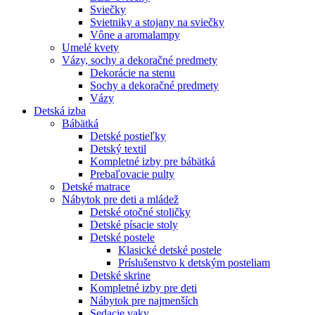
Sviečky
Svietniky a stojany na sviečky
Vône a aromalampy
Umelé kvety
Vázy, sochy a dekoračné predmety
Dekorácie na stenu
Sochy a dekoračné predmety
Vázy
Detská izba
Bábätká
Detské postieľky
Detský textil
Kompletné izby pre bábätká
Prebaľovacie pulty
Detské matrace
Nábytok pre deti a mládež
Detské otočné stoličky
Detské písacie stoly
Detské postele
Klasické detské postele
Príslušenstvo k detským posteliam
Detské skrine
Kompletné izby pre deti
Nábytok pre najmenších
Sedacie vaky