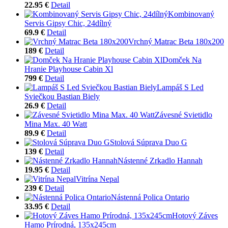
22.95 €
Detail
Kombinovaný
Servis Gipsy Chic, 24dílný
69.9 €
Detail
Vrchný Matrac Beta 180x200
189 €
Detail
Domček Na
Hranie Playhouse Cabin Xl
799 €
Detail
Lampáš S Led
Sviečkou Bastian Biely
26.9 €
Detail
Závesné Svietidlo
Mina Max. 40 Watt
89.9 €
Detail
Stolová Súprava Duo G
139 €
Detail
Nástenné Zrkadlo Hannah
19.95 €
Detail
Vitrína Nepal
239 €
Detail
Nástenná Polica Ontario
33.95 €
Detail
Hotový Záves
Hamo Prírodná, 135x245cm