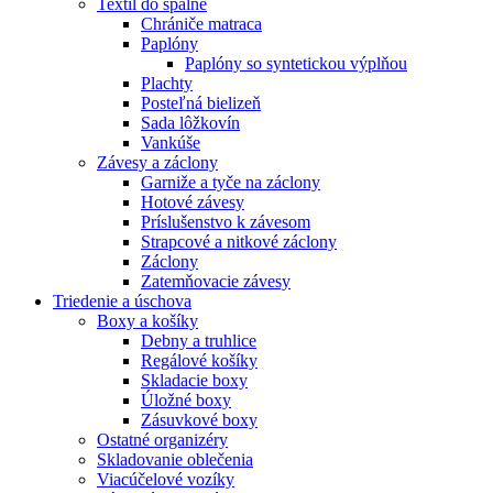
Textil do spálne
Chrániče matraca
Paplóny
Paplóny so syntetickou výplňou
Plachty
Posteľná bielizeň
Sada lôžkovín
Vankúše
Závesy a záclony
Garniže a tyče na záclony
Hotové závesy
Príslušenstvo k závesom
Strapcové a nitkové záclony
Záclony
Zatemňovacie závesy
Triedenie a úschova
Boxy a košíky
Debny a truhlice
Regálové košíky
Skladacie boxy
Úložné boxy
Zásuvkové boxy
Ostatné organizéry
Skladovanie oblečenia
Viacúčelové vozíky