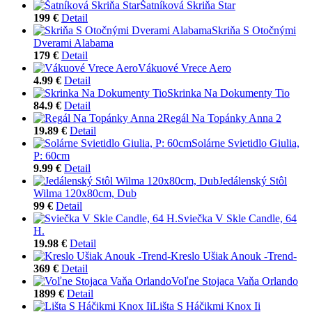
Šatníková Skriňa Star
199 €
Detail
Skriňa S Otočnými
Dverami Alabama
179 €
Detail
Vákuové Vrece Aero
4.99 €
Detail
Skrinka Na Dokumenty Tio
84.9 €
Detail
Regál Na Topánky Anna 2
19.89 €
Detail
Solárne Svietidlo Giulia,
P: 60cm
9.99 €
Detail
Jedálenský Stôl
Wilma 120x80cm, Dub
99 €
Detail
Sviečka V Skle Candle, 64
H.
19.98 €
Detail
Kreslo Ušiak Anouk -Trend-
369 €
Detail
Voľne Stojaca Vaňa Orlando
1899 €
Detail
Lišta S Háčikmi Knox Ii