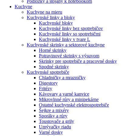
Podložky a stojany k notebookom
Kuchyne
Kuchyne na mieru
Kuchynské linky a bloky
Kuchynské bloky
Kuchynské linky bez spotrebičov
Kuchynské linky so spotrebičmi
Kuchynské linky v tvare L
Kuchynské skrinky a sektorové kuchyne
Horné skrinky
Potravinové skrinky s výsuvom
Skrinky pre spotrebiče a pracovné dosky
Spodné skrinky
Kuchynské spotrebiče
Chladničky a mrazničky
Digestory
Fritézy
Kávovary a varné kanvice
Mikrovlnné rúry a minipekárne
Ostatné kuchynské elektrospotrebiče
Šejkre a mixéry
Sporáky a rúry
Toustovače a grily
Umývačky riadu
Varné dosky