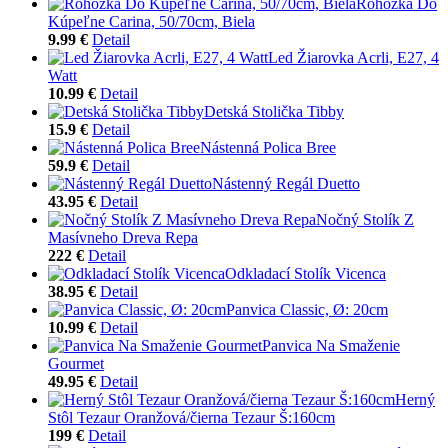
Rohožka Do
Kúpeľne Carina, 50/70cm, Biela
9.99 €
Detail
Led Žiarovka Acrli, E27, 4
Watt
10.99 €
Detail
Detská Stolička Tibby
15.9 €
Detail
Nástenná Polica Bree
59.9 €
Detail
Nástenný Regál Duetto
43.95 €
Detail
Nočný Stolík Z
Masívneho Dreva Repa
222 €
Detail
Odkladací Stolík Vicenca
38.95 €
Detail
Panvica Classic, Ø: 20cm
10.99 €
Detail
Panvica Na Smaženie
Gourmet
49.95 €
Detail
Herný
Stôl Tezaur Oranžová/čierna Tezaur Š:160cm
199 €
Detail