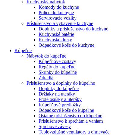
Kuchynský nábytok
Komody do kuchyne
Police do kuchyne
Servírovacie vozíky
Príslušenstvo a vybavenie kuchyne
Doplnky a príslušenstvo do kuchyne
Kuchynské batérie
Kuchynské drezy
Odpadkové koše do kuchyne
Kúpeľne
Nábytok do kúpeľne
Kúpeľňové zostavy
Regály do kúpeľne
Skrinky do kúpeľňe
Zrkadlá
Príslušenstvo a doplnky do kúpeľne
Doplnky do kúpeľne
Držiaky na uteráky
Froté osušky a uteráky
Kúpeľňové predložky
Odpadkové koše do kúpeľne
Ostatné príslušenstvo do kúpeľne
Príslušenstvo k sprchám a vaniam
Sprchové závesy
Teplovzdušné ventilátory a ohrievače