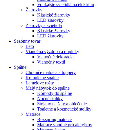
Vonkajšie svietidlá na elektrinu
Žiarovky
Klasické žiarovky
LED žiarovky
Žiarovky a svietidlá
Klasické žiarovky
LED žiarovky
Sezónny tovar
Leto
Vianočná výzdoba a doplnky
Vianočné dekorácie
Vianočný textil
Spálne
Chrániče matraca a toppery
Kompletné spálne
Lamelové rošty
Malý nábytok do spálne
Komody do spálne
Nočné stolíky
Stojany na šaty a oblečenie
Toaletné a kozmetické stolíky
Matrace
Boxspring matrace
Matrace vhodné pro alergikov
Matracové sety