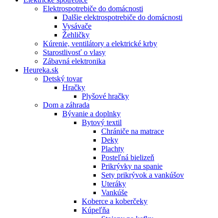
Elektrospotrebiče do domácnosti
Dalšie elektrospotrebiče do domácnosti
Vysávače
Žehličky
Kúrenie, ventilátory a elektrické krby
Starostlivosť o vlasy
Zábavná elektronika
Heureka.sk
Detský tovar
Hračky
Plyšové hračky
Dom a záhrada
Bývanie a doplnky
Bytový textil
Chrániče na matrace
Deky
Plachty
Posteľná bielizeň
Prikrývky na spanie
Sety prikrývok a vankúšov
Uteráky
Vankúše
Koberce a koberčeky
Kúpeľňa