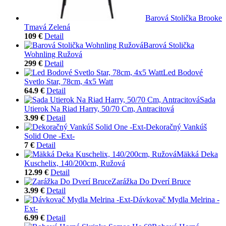
Barová Stolička Brooke
Tmavá Zelená
109 €
Detail
Barová Stolička
Wohnling Ružová
299 €
Detail
Led Bodové
Svetlo Star, 78cm, 4x5 Watt
64.9 €
Detail
Sada
Utierok Na Riad Harry, 50/70 Cm, Antracitová
3.99 €
Detail
Dekoračný Vankúš
Solid One -Ext-
7 €
Detail
Mäkká Deka
Kuschelix, 140/200cm, Ružová
12.99 €
Detail
Zarážka Do Dverí Bruce
3.99 €
Detail
Dávkovač Mydla Melrina -
Ext-
6.99 €
Detail