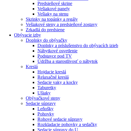
Predsieňové skrine
Vešiakové panely
Vešiaky na stenu
Skrinky na topánky a regály
Vešiakové steny a predsieňové zostavy
Zrkadlá do predsiene
Obývacie izby
Doplnky do obývačky
Doplnky a príslušenstvo do obývacích izieb
Nábytkové osvetlenie
Podstavce pod TV
Údržba a starostlivosť o nábytok
Kreslá
Hojdacie kreslá
Relaxačné kreslá
Sedacie vaky a kocky
Taburetky
Ušiaky
Obývačkové steny
Sedacie súpravy
Leňošky
Pohovky
Rohové sedacie súpravy
Rozkladacie pohovky a sedačky
Sedacie súpravy do U