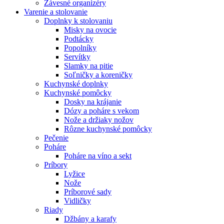
Závesné organizéry
Varenie a stolovanie
Doplnky k stolovaniu
Misky na ovocie
Podtácky
Popolníky
Servítky
Slamky na pitie
Soľničky a koreničky
Kuchynské doplnky
Kuchynské pomôcky
Dosky na krájanie
Dózy a poháre s vekom
Nože a držiaky nožov
Rôzne kuchynské pomôcky
Pečenie
Poháre
Poháre na víno a sekt
Príbory
Lyžice
Nože
Príborové sady
Vidličky
Riady
Džbány a karafy