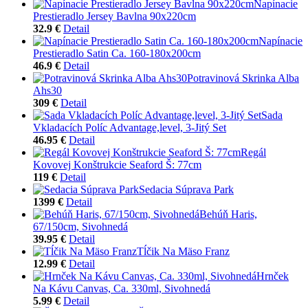
Napínacie
Prestieradlo Jersey Bavlna 90x220cm
32.9 €
Detail
Napínacie
Prestieradlo Satin Ca. 160-180x200cm
46.9 €
Detail
Potravinová Skrinka Alba
Ahs30
309 €
Detail
Sada
Vkladacích Políc Advantage,level, 3-Jitý Set
46.95 €
Detail
Regál
Kovovej Konštrukcie Seaford Š: 77cm
119 €
Detail
Sedacia Súprava Park
1399 €
Detail
Behúň Haris,
67/150cm, Sivohnedá
39.95 €
Detail
Tĺčik Na Mäso Franz
12.99 €
Detail
Hrnček
Na Kávu Canvas, Ca. 330ml, Sivohnedá
5.99 €
Detail