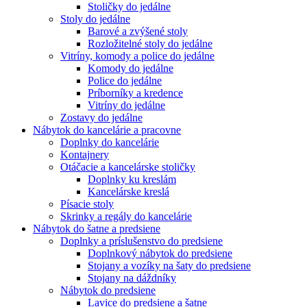
Stoličky do jedálne
Stoly do jedálne
Barové a zvýšené stoly
Rozložitelné stoly do jedálne
Vitríny, komody a police do jedálne
Komody do jedálne
Police do jedálne
Príborníky a kredence
Vitríny do jedálne
Zostavy do jedálne
Nábytok do kancelárie a pracovne
Doplnky do kancelárie
Kontajnery
Otáčacie a kancelárske stoličky
Doplnky ku kreslám
Kancelárske kreslá
Písacie stoly
Skrinky a regály do kancelárie
Nábytok do šatne a predsiene
Doplnky a príslušenstvo do predsiene
Doplnkový nábytok do predsiene
Stojany a vozíky na šaty do predsiene
Stojany na dáždníky
Nábytok do predsiene
Lavice do predsiene a šatne