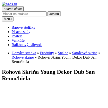
search
close
search
Menu
Barové stoličky
Písacie stoly
Postele
Vankúše
Balkónový nábytok
Domáca stránka
»
Produkty
»
Spálne
»
Šatníkové skrine
»
Rohové skrine
»
Rohová Skriňa Young Dekor Dub San
Remo/biela
Rohová Skriňa Young Dekor Dub San
Remo/biela