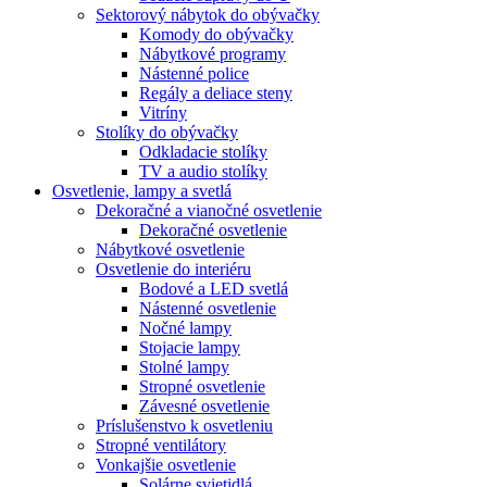
Sektorový nábytok do obývačky
Komody do obývačky
Nábytkové programy
Nástenné police
Regály a deliace steny
Vitríny
Stolíky do obývačky
Odkladacie stolíky
TV a audio stolíky
Osvetlenie, lampy a svetlá
Dekoračné a vianočné osvetlenie
Dekoračné osvetlenie
Nábytkové osvetlenie
Osvetlenie do interiéru
Bodové a LED svetlá
Nástenné osvetlenie
Nočné lampy
Stojacie lampy
Stolné lampy
Stropné osvetlenie
Závesné osvetlenie
Príslušenstvo k osvetleniu
Stropné ventilátory
Vonkajšie osvetlenie
Solárne svietidlá