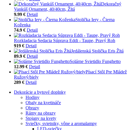
Dekoračný
Vankúš Ornament, 40/40cm, Žltá
9.99 €
Detail
Stolička Iery - Čierna
Koženka
74.9 €
Detail
Rozkladacia Sedacia Súprava Eddi - Taupe, Pravý Roh
919 €
Detail
Jedálenská Stolička Eris Žltá
89.9 €
Detail
Solárne Svietidlo Funghetto
12.99 €
Detail
Písací Stôl Pre Mládež
Ružový/biely
289 €
Detail
Dekorácie a bytové doplnky
Hodiny
Obaly na kvetináče
Obrazy
Rámy na obrazy
Stojany na kvety
Sviečky, svietniky, vône a aromalampy
LED-sviečky