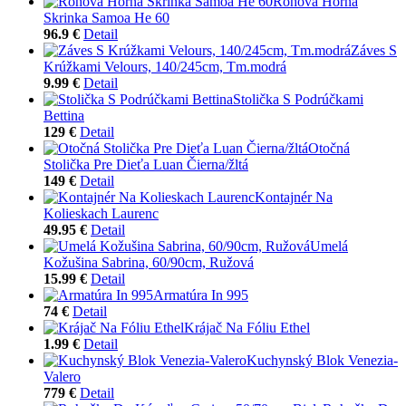
Rohová Horná
Skrinka Samoa He 60
96.9 €
Detail
Záves S
Krúžkami Velours, 140/245cm, Tm.modrá
9.99 €
Detail
Stolička S Podrúčkami
Bettina
129 €
Detail
Otočná
Stolička Pre Dieťa Luan Čierna/žltá
149 €
Detail
Kontajnér Na
Kolieskach Laurenc
49.95 €
Detail
Umelá
Kožušina Sabrina, 60/90cm, Ružová
15.99 €
Detail
Armatúra In 995
74 €
Detail
Krájač Na Fóliu Ethel
1.99 €
Detail
Kuchynský Blok Venezia-
Valero
779 €
Detail