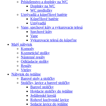
Príslušenstvo a doplnky na WC
Doplnky na WC
WC predložky
Umývadlá a kúpeľňové batérie
Kúpeľňové batérie
Umývadlá
Vane, sprchové kúty a vykurovacie telesá
Sprchové kúty
Vane
Vykurovacie telesá do kúpeľne
Malý nábytok
Komody
Kozmetické stolíky
Nástenné regály
Odkladacie stolíky
Regály
Vitríny
Nábytok do jedálne
Barové stoly a stoličky
Stoličky, lavice a barové stoličky
Barové stoličky
Hojdacie stoličky do jedálne
Jedálenské kreslá
Rohové kuchynské lavice
Sedacie lavice do jedálne