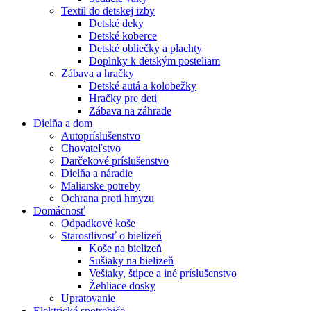
Textil do detskej izby
Detské deky
Detské koberce
Detské obliečky a plachty
Doplnky k detským posteliam
Zábava a hračky
Detské autá a kolobežky
Hračky pre deti
Zábava na záhrade
Dielňa a dom
Autopríslušenstvo
Chovateľstvo
Darčekové príslušenstvo
Dielňa a náradie
Maliarske potreby
Ochrana proti hmyzu
Domácnosť
Odpadkové koše
Starostlivosť o bielizeň
Koše na bielizeň
Sušiaky na bielizeň
Vešiaky, štipce a iné príslušenstvo
Žehliace dosky
Upratovanie
Elektrické spotrebiče