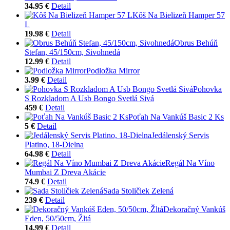
34.95 €
Detail
Kôš Na Bielizeň Hamper 57
L
19.98 €
Detail
Obrus Behúň
Stefan, 45/150cm, Sivohnedá
12.99 €
Detail
Podložka Mirror
3.99 €
Detail
Pohovka
S Rozkladom A Usb Bongo Svetlá Sivá
459 €
Detail
Poťah Na Vankúš Basic 2 Ks
5 €
Detail
Jedálenský Servis
Platino, 18-Dielna
64.98 €
Detail
Regál Na Víno
Mumbai Z Dreva Akácie
74.9 €
Detail
Sada Stoličiek Zelená
239 €
Detail
Dekoračný Vankúš
Eden, 50/50cm, Žltá
14.99 €
Detail