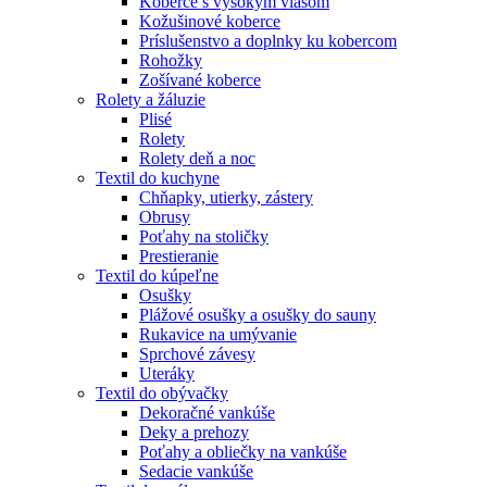
Koberce s vysokým vlasom
Kožušinové koberce
Príslušenstvo a doplnky ku kobercom
Rohožky
Zošívané koberce
Rolety a žáluzie
Plisé
Rolety
Rolety deň a noc
Textil do kuchyne
Chňapky, utierky, zástery
Obrusy
Poťahy na stoličky
Prestieranie
Textil do kúpeľne
Osušky
Plážové osušky a osušky do sauny
Rukavice na umývanie
Sprchové závesy
Uteráky
Textil do obývačky
Dekoračné vankúše
Deky a prehozy
Poťahy a obliečky na vankúše
Sedacie vankúše