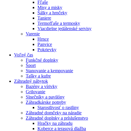
Fľaše
Misy a misky
Šálky a hrnčeky
Taniere
Termofľaše a termosky
Viacdielne jedálenské servisy
Varenie
Hrnce
Panvice
Pokrievky
Voľný čas
Funkčné doplnky
Šport
Stanovanie a kempovanie
Tašky a kufre
Záhradný nábytok
Bazény a vírivky
Grilovanie
Slnečníky a pavilóny
Záhradkárske potreby
Starostlivosť o rastliny
Záhradné domčeky na náradie
Záhradné doplnky a príslušenstvo
Hračky na záhradu
Koberce a terasová dlažba