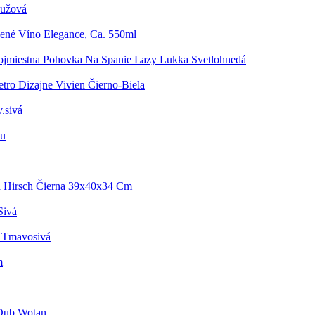
Ružová
ené Víno Elegance, Ca. 550ml
ojmiestna Pohovka Na Spanie Lazy Lukka Svetlohnedá
tro Dizajne Vivien Čierno-Biela
.sivá
vu
 Hirsch Čierna 39x40x34 Cm
Sivá
u Tmavosivá
m
 Dub Wotan