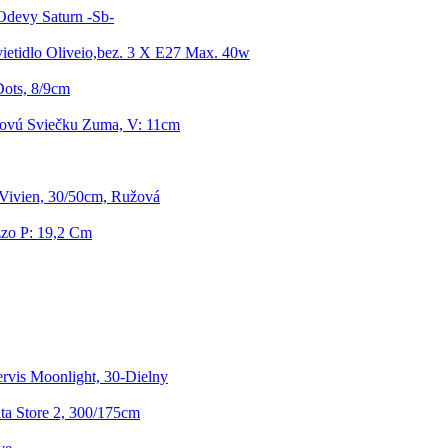
Odevy Saturn -Sb-
vietidlo Oliveio,bez. 3 X E27 Max. 40w
Dots, 8/9cm
jovú Sviečku Zuma, V: 11cm
 Vivien, 30/50cm, Ružová
zo P: 19,2 Cm
vis Moonlight, 30-Dielny
ta Store 2, 300/175cm