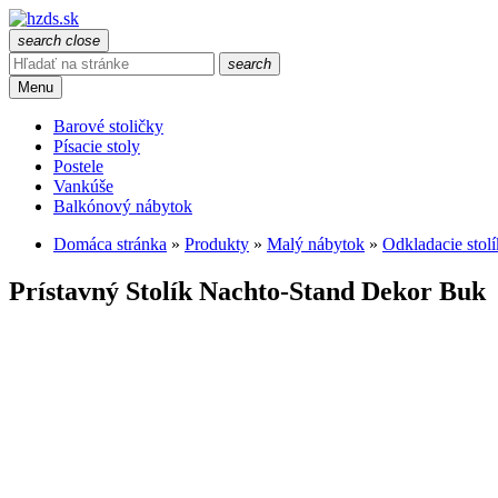
search
close
search
Menu
Barové stoličky
Písacie stoly
Postele
Vankúše
Balkónový nábytok
Domáca stránka
»
Produkty
»
Malý nábytok
»
Odkladacie stol
Prístavný Stolík Nachto-Stand Dekor Buk