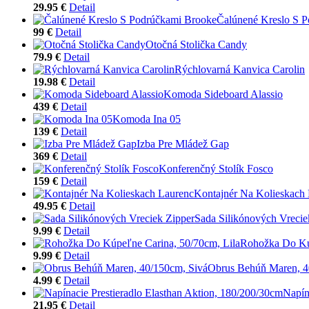
29.95 €
Detail
Čalúnené Kreslo S 
99 €
Detail
Otočná Stolička Candy
79.9 €
Detail
Rýchlovarná Kanvica Carolin
19.98 €
Detail
Komoda Sideboard Alassio
439 €
Detail
Komoda Ina 05
139 €
Detail
Izba Pre Mládež Gap
369 €
Detail
Konferenčný Stolík Fosco
159 €
Detail
Kontajnér Na Kolieskach
49.95 €
Detail
Sada Silikónových Vrecie
9.99 €
Detail
Rohožka Do Kúp
9.99 €
Detail
Obrus Behúň Maren, 4
4.99 €
Detail
Napín
21.95 €
Detail