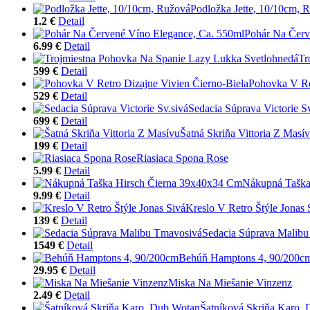
Podložka Jette, 10/10cm, 
1.2 €
Detail
Pohár Na Červ
6.99 €
Detail
Tr
599 €
Detail
Pohovka V Re
529 €
Detail
Sedacia Súprava Victorie Sv
699 €
Detail
Šatná Skriňa Vittoria Z Masí
199 €
Detail
Riasiaca Spona Rose
5.99 €
Detail
Nákupná Taška
9.99 €
Detail
Kreslo V Retro Štýle Jonas 
139 €
Detail
Sedacia Súprava Malib
1549 €
Detail
Behúň Hamptons 4, 90/200c
29.95 €
Detail
Miska Na Miešanie Vinzenz
2.49 €
Detail
Šatníková Skriňa Karo,