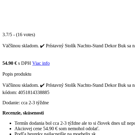
3.7/5 - (16 votes)
Väčšinou skladom. ✔️ Prístavný Stolík Nachto-Stand Dekor Buk sa naj
54.90 €
s DPH
Viac info
Popis produktu
Väčšinou skladom. ✔️ Prístavný Stolík Nachto-Stand Dekor Buk sa naj
kódom: 4051814338885
Dodanie: cca 2-3 týždne
Recenzie, skúsenosti
Termín dodania bol cca 2-3 týždne ale to si človek dnes už ne
Akciovej cene 54.90 € som nemohol odolať.
Podľa heureky najlacnejšie na moebelix.sk