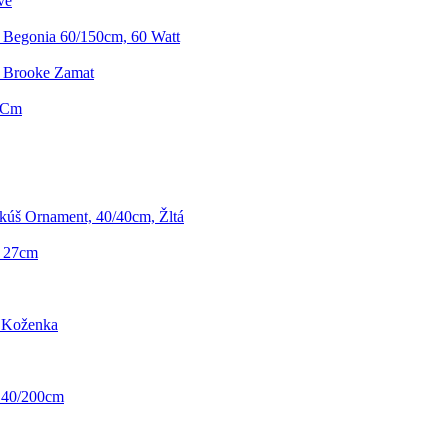
ve
Begonia 60/150cm, 60 Watt
i Brooke Zamat
0 Cm
úš Ornament, 40/40cm, Žltá
, 27cm
á Koženka
 140/200cm