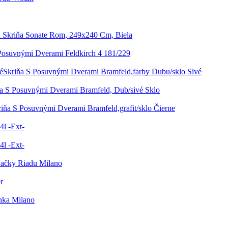
á Skriňa Sonate Rom, 249x240 Cm, Biela
Posuvnými Dverami Feldkirch 4 181/229
Skriňa S Posuvnými Dverami Bramfeld,farby Dubu/sklo Sivé
a S Posuvnými Dverami Bramfeld, Dub/sivé Sklo
riňa S Posuvnými Dverami Bramfeld,grafit/sklo Čierne
4l -Ext-
4l -Ext-
ačky Riadu Milano
r
nka Milano