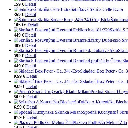
159 €
Detail
Šatníková Skriňa Celle Extra
369 €
Detail
Šatníkov
1069 €
Detail
Skriňa S 
449 €
Detail
489 €
Detail
Skriň
599 €
Detail
Sk
449 €
Detail
Skladací Box Peter - Ca. 3
9.99 €
Detail
Skladací Box Peter - Ca. 3
9.99 €
Detail
Predná Strana Umýv
50.9 €
Detail
Soľnička A Korenička Bleche
6.99 €
Detail
Spodná Kuchynská Skri
87.9 €
Detail
Plážová Podložka Melina Žltá
14.9 €
Detail