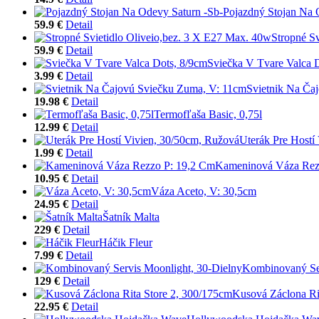
Pojazdný Stojan Na 
59.9 €
Detail
Stropné S
59.9 €
Detail
Sviečka V Tvare Valca 
3.99 €
Detail
Svietnik Na Ča
19.98 €
Detail
Termofľaša Basic, 0,75l
12.99 €
Detail
Uterák Pre Hostí
1.99 €
Detail
Kameninová Váza Rez
10.95 €
Detail
Váza Aceto, V: 30,5cm
24.95 €
Detail
Šatník Malta
229 €
Detail
Háčik Fleur
7.99 €
Detail
Kombinovaný Ser
129 €
Detail
Kusová Záclona Ri
22.95 €
Detail