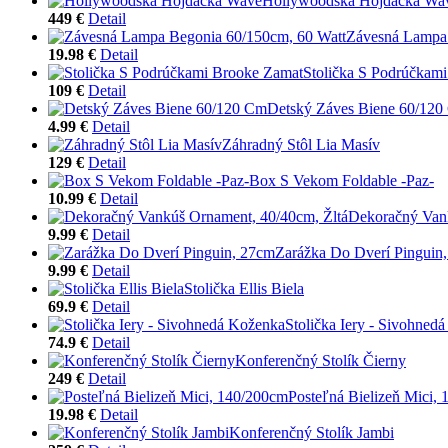
Hollywoodska Hojdačka Wa
449 €
Detail
Závesná Lampa 
19.98 €
Detail
Stolička S Podrúčkam
109 €
Detail
Detský Záves Biene 60/12
4.99 €
Detail
Záhradný Stôl Lia Masív
129 €
Detail
Box S Vekom Foldable -Paz-
10.99 €
Detail
Dekoračný Vank
9.99 €
Detail
Zarážka Do Dverí Pinguin
9.99 €
Detail
Stolička Ellis Biela
69.9 €
Detail
Stolička Iery - Sivohned
74.9 €
Detail
Konferenčný Stolík Čierny
249 €
Detail
Posteľná Bielizeň Mici,
19.98 €
Detail
Konferenčný Stolík Jambi