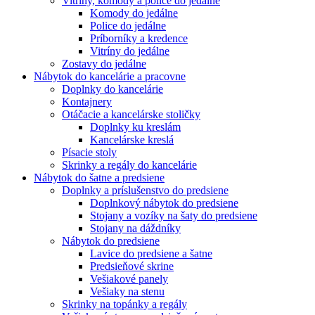
Vitríny, komody a police do jedálne
Komody do jedálne
Police do jedálne
Príborníky a kredence
Vitríny do jedálne
Zostavy do jedálne
Nábytok do kancelárie a pracovne
Doplnky do kancelárie
Kontajnery
Otáčacie a kancelárske stoličky
Doplnky ku kreslám
Kancelárske kreslá
Písacie stoly
Skrinky a regály do kancelárie
Nábytok do šatne a predsiene
Doplnky a príslušenstvo do predsiene
Doplnkový nábytok do predsiene
Stojany a vozíky na šaty do predsiene
Stojany na dáždníky
Nábytok do predsiene
Lavice do predsiene a šatne
Predsieňové skrine
Vešiakové panely
Vešiaky na stenu
Skrinky na topánky a regály