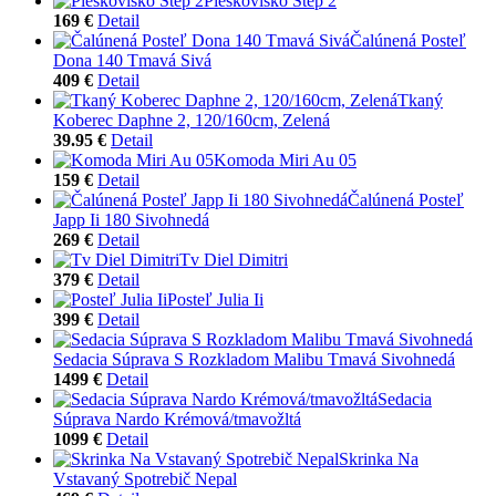
Pieskovisko Step 2
169 €
Detail
Čalúnená Posteľ
Dona 140 Tmavá Sivá
409 €
Detail
Tkaný
Koberec Daphne 2, 120/160cm, Zelená
39.95 €
Detail
Komoda Miri Au 05
159 €
Detail
Čalúnená Posteľ
Japp Ii 180 Sivohnedá
269 €
Detail
Tv Diel Dimitri
379 €
Detail
Posteľ Julia Ii
399 €
Detail
Sedacia Súprava S Rozkladom Malibu Tmavá Sivohnedá
1499 €
Detail
Sedacia
Súprava Nardo Krémová/tmavožltá
1099 €
Detail
Skrinka Na
Vstavaný Spotrebič Nepal