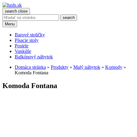
search
close
search
Menu
Barové stoličky
Písacie stoly
Postele
Vankúše
Balkónový nábytok
Domáca stránka
»
Produkty
»
Malý nábytok
»
Komody
»
Komoda Fontana
Komoda Fontana