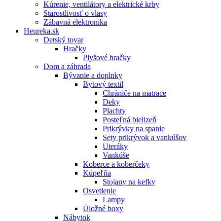
Kúrenie, ventilátory a elektrické krby
Starostlivosť o vlasy
Zábavná elektronika
Heureka.sk
Detský tovar
Hračky
Plyšové hračky
Dom a záhrada
Bývanie a doplnky
Bytový textil
Chrániče na matrace
Deky
Plachty
Posteľná bielizeň
Prikrývky na spanie
Sety prikrývok a vankúšov
Uteráky
Vankúše
Koberce a koberčeky
Kúpeľňa
Stojany na kefky
Osvetlenie
Lampy
Úložné boxy
Nábytok