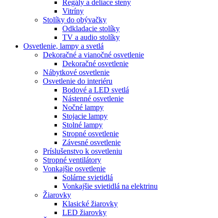
Regály a deliace steny
Vitríny
Stolíky do obývačky
Odkladacie stolíky
TV a audio stolíky
Osvetlenie, lampy a svetlá
Dekoračné a vianočné osvetlenie
Dekoračné osvetlenie
Nábytkové osvetlenie
Osvetlenie do interiéru
Bodové a LED svetlá
Nástenné osvetlenie
Nočné lampy
Stojacie lampy
Stolné lampy
Stropné osvetlenie
Závesné osvetlenie
Príslušenstvo k osvetleniu
Stropné ventilátory
Vonkajšie osvetlenie
Solárne svietidlá
Vonkajšie svietidlá na elektrinu
Žiarovky
Klasické žiarovky
LED žiarovky