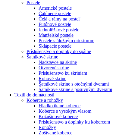
Postele
Americké postele
Čalúnené postele
Čelá a rámy na posteľ
Futónové postele
Jednolôžkové postele
Manželské postele
Postele s úložným priestorom
Sklápacie postele
Príslušenstvo a doplnky do spálne
Šatníkové skrine
Nadstavce na skrine
Otvorené skrine
Príslušenstvo ku skriniam
Rohové skrine
Šatníkové skrine s otočnými dverami
Šatníkové skrine s posuvnými dverami
Textil do domácnosti
Koberce a rohožky
Hladko tkané koberce
Koberce s vysokým vlasom
Kožušinové koberce
Príslušenstvo a doplnky ku kobercom
Rohožky
Zošívané koberce