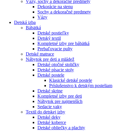
Vázy, sochy a dekoračné predmety
Dekorácie na stenu
Sochy a dekoračné predmety
Vázy
Detská izba
Bábätká
Detské postieľky
Detský textil
Kompletné izby pre bábätká
Prebaľovacie pulty
Detské matrace
Nábytok pre deti a mládež
Detské otočné stoličky
Detské písacie stoly
Detské postele
Klasické detské postele
Príslušenstvo k detským posteliam
Detské skrine
Kompletné izby pre deti
Nábytok pre najmenších
Sedacie vaky
Textil do detskej izby
Detské deky
Detské koberce
Detské obliečky a plachty