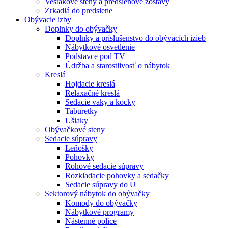
Vešiakové steny a predsieňové zostavy
Zrkadlá do predsiene
Obývacie izby
Doplnky do obývačky
Doplnky a príslušenstvo do obývacích izieb
Nábytkové osvetlenie
Podstavce pod TV
Údržba a starostlivosť o nábytok
Kreslá
Hojdacie kreslá
Relaxačné kreslá
Sedacie vaky a kocky
Taburetky
Ušiaky
Obývačkové steny
Sedacie súpravy
Leňošky
Pohovky
Rohové sedacie súpravy
Rozkladacie pohovky a sedačky
Sedacie súpravy do U
Sektorový nábytok do obývačky
Komody do obývačky
Nábytkové programy
Nástenné police