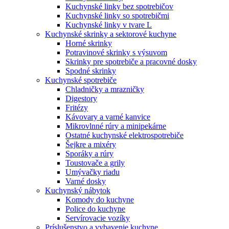
Kuchynské linky bez spotrebičov
Kuchynské linky so spotrebičmi
Kuchynské linky v tvare L
Kuchynské skrinky a sektorové kuchyne
Horné skrinky
Potravinové skrinky s výsuvom
Skrinky pre spotrebiče a pracovné dosky
Spodné skrinky
Kuchynské spotrebiče
Chladničky a mrazničky
Digestory
Fritézy
Kávovary a varné kanvice
Mikrovlnné rúry a minipekárne
Ostatné kuchynské elektrospotrebiče
Šejkre a mixéry
Sporáky a rúry
Toustovače a grily
Umývačky riadu
Varné dosky
Kuchynský nábytok
Komody do kuchyne
Police do kuchyne
Servírovacie vozíky
Príslušenstvo a vybavenie kuchyne