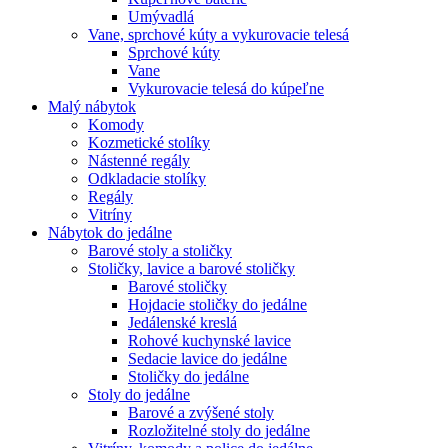
Umývadlá
Vane, sprchové kúty a vykurovacie telesá
Sprchové kúty
Vane
Vykurovacie telesá do kúpeľne
Malý nábytok
Komody
Kozmetické stolíky
Nástenné regály
Odkladacie stolíky
Regály
Vitríny
Nábytok do jedálne
Barové stoly a stoličky
Stoličky, lavice a barové stoličky
Barové stoličky
Hojdacie stoličky do jedálne
Jedálenské kreslá
Rohové kuchynské lavice
Sedacie lavice do jedálne
Stoličky do jedálne
Stoly do jedálne
Barové a zvýšené stoly
Rozložitelné stoly do jedálne