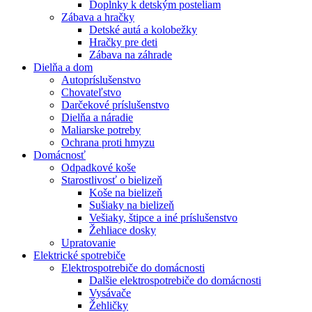
Doplnky k detským posteliam
Zábava a hračky
Detské autá a kolobežky
Hračky pre deti
Zábava na záhrade
Dielňa a dom
Autopríslušenstvo
Chovateľstvo
Darčekové príslušenstvo
Dielňa a náradie
Maliarske potreby
Ochrana proti hmyzu
Domácnosť
Odpadkové koše
Starostlivosť o bielizeň
Koše na bielizeň
Sušiaky na bielizeň
Vešiaky, štipce a iné príslušenstvo
Žehliace dosky
Upratovanie
Elektrické spotrebiče
Elektrospotrebiče do domácnosti
Dalšie elektrospotrebiče do domácnosti
Vysávače
Žehličky