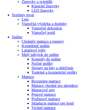
Žiarovky a svietidlá
Klasické žiarovky
LED žiarovky
Sezónny tovar
Leto
Vianočná výzdoba a doplnky
Vianočné dekorácie
Vianočný textil
Spálne
Chrániče matraca a toppery
Kompletné spálne
Lamelové rošty
Malý nábytok do spálne
Komody do spálne
Nočné stolíky
Stojany na šaty a oblečenie
Toaletné a kozmetické stolíky
Matrace
Boxspring matrace
Matrace vhodné pro alergikov
Matracové sety
Penové matrace
Pružinové matrace
Skladacie matrace pre hostí
Vrchné matrace