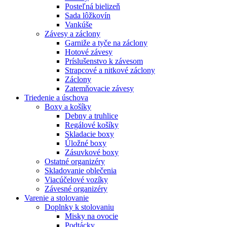
Posteľná bielizeň
Sada lôžkovín
Vankúše
Závesy a záclony
Garniže a tyče na záclony
Hotové závesy
Príslušenstvo k závesom
Strapcové a nitkové záclony
Záclony
Zatemňovacie závesy
Triedenie a úschova
Boxy a košíky
Debny a truhlice
Regálové košíky
Skladacie boxy
Úložné boxy
Zásuvkové boxy
Ostatné organizéry
Skladovanie oblečenia
Viacúčelové vozíky
Závesné organizéry
Varenie a stolovanie
Doplnky k stolovaniu
Misky na ovocie
Podtácky