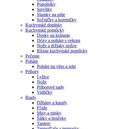
Popolníky
Servítky
Slamky na pitie
Soľničky a koreničky
Kuchynské doplnky
Kuchynské pomôcky
Dosky na krájanie
Dózy a poháre s vekom
Nože a držiaky nožov
Rôzne kuchynské pomôcky
Pečenie
Poháre
Poháre na víno a sekt
Príbory
Lyžice
Nože
Príborové sady
Vidličky
Riady
Džbány a karafy
Fľaše
Misy a misky
Šálky a hrnčeky
Taniere
Termofľaše a termosky