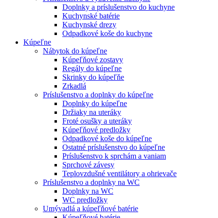
Doplnky a príslušenstvo do kuchyne
Kuchynské batérie
Kuchynské drezy
Odpadkové koše do kuchyne
Kúpeľne
Nábytok do kúpeľne
Kúpeľňové zostavy
Regály do kúpeľne
Skrinky do kúpeľňe
Zrkadlá
Príslušenstvo a doplnky do kúpeľne
Doplnky do kúpeľne
Držiaky na uteráky
Froté osušky a uteráky
Kúpeľňové predložky
Odpadkové koše do kúpeľne
Ostatné príslušenstvo do kúpeľne
Príslušenstvo k sprchám a vaniam
Sprchové závesy
Teplovzdušné ventilátory a ohrievače
Príslušenstvo a doplnky na WC
Doplnky na WC
WC predložky
Umývadlá a kúpeľňové batérie
Kúpeľňové batérie