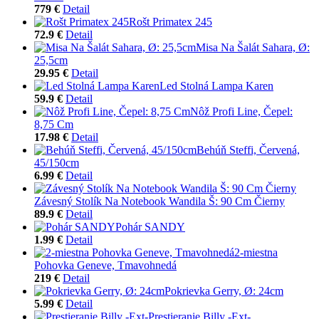
779 €
Detail
Rošt Primatex 245
72.9 €
Detail
Misa Na Šalát Sahara, Ø:
25,5cm
29.95 €
Detail
Led Stolná Lampa Karen
59.9 €
Detail
Nôž Profi Line, Čepel:
8,75 Cm
17.98 €
Detail
Behúň Steffi, Červená,
45/150cm
6.99 €
Detail
Závesný Stolík Na Notebook Wandila Š: 90 Cm Čierny
89.9 €
Detail
Pohár SANDY
1.99 €
Detail
2-miestna
Pohovka Geneve, Tmavohnedá
219 €
Detail
Pokrievka Gerry, Ø: 24cm
5.99 €
Detail
Prestieranie Billy -Ext-