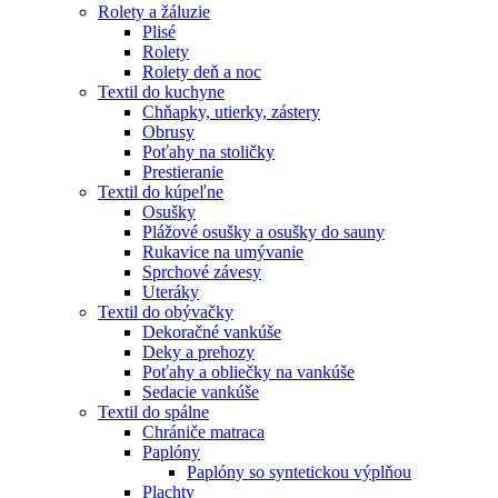
Rolety a žáluzie
Plisé
Rolety
Rolety deň a noc
Textil do kuchyne
Chňapky, utierky, zástery
Obrusy
Poťahy na stoličky
Prestieranie
Textil do kúpeľne
Osušky
Plážové osušky a osušky do sauny
Rukavice na umývanie
Sprchové závesy
Uteráky
Textil do obývačky
Dekoračné vankúše
Deky a prehozy
Poťahy a obliečky na vankúše
Sedacie vankúše
Textil do spálne
Chrániče matraca
Paplóny
Paplóny so syntetickou výplňou
Plachty