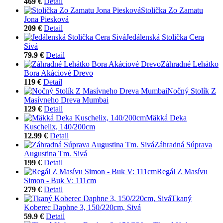
469 €
Detail
Stolička Zo Zamatu
Jona Piesková
209 €
Detail
Jedálenská Stolička Cera
Sivá
79.9 €
Detail
Záhradné Lehátko
Bora Akáciové Drevo
119 €
Detail
Nočný Stolík Z
Masívneho Dreva Mumbai
129 €
Detail
Mäkká Deka
Kuschelix, 140/200cm
12.99 €
Detail
Záhradná Súprava
Augustina Tm. Sivá
199 €
Detail
Regál Z Masívu
Simon - Buk V: 111cm
279 €
Detail
Tkaný
Koberec Daphne 3, 150/220cm, Sivá
59.9 €
Detail