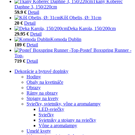
Tkaný Koberec
Daphne 3, 150/220cm
59.9 €
Detail
Kôš Obelix, Ø: 31cm
20 €
Detail
Deka Karola, 150/200cm
29.95 €
Detail
Komoda Dublin
189 €
Detail
Posteľ Boxspring Runner -
Top-
719 €
Detail
Dekorácie a bytové doplnky
Hodiny
Obaly na kvetináče
Obrazy
Rámy na obrazy
Stojany na kvety
Sviečky, svietniky, vône a aromalampy
LED-sviečky
Sviečky
Svietniky a stojany na sviečky
Vône a aromalampy
Umelé kvety