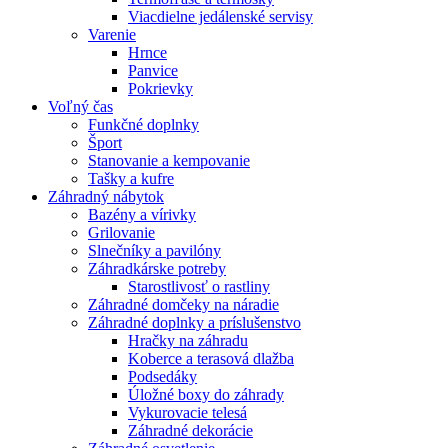
Viacdielne jedálenské servisy
Varenie
Hrnce
Panvice
Pokrievky
Voľný čas
Funkčné doplnky
Šport
Stanovanie a kempovanie
Tašky a kufre
Záhradný nábytok
Bazény a vírivky
Grilovanie
Slnečníky a pavilóny
Záhradkárske potreby
Starostlivosť o rastliny
Záhradné domčeky na náradie
Záhradné doplnky a príslušenstvo
Hračky na záhradu
Koberce a terasová dlažba
Podsedáky
Úložné boxy do záhrady
Vykurovacie telesá
Záhradné dekorácie