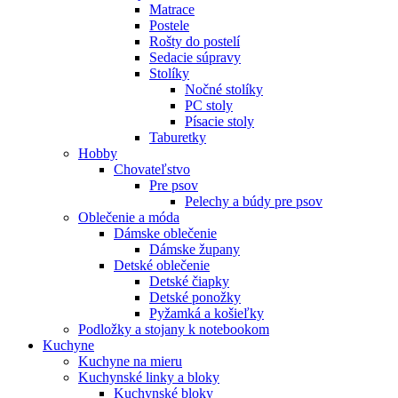
Matrace
Postele
Rošty do postelí
Sedacie súpravy
Stolíky
Nočné stolíky
PC stoly
Písacie stoly
Taburetky
Hobby
Chovateľstvo
Pre psov
Pelechy a búdy pre psov
Oblečenie a móda
Dámske oblečenie
Dámske župany
Detské oblečenie
Detské čiapky
Detské ponožky
Pyžamká a košieľky
Podložky a stojany k notebookom
Kuchyne
Kuchyne na mieru
Kuchynské linky a bloky
Kuchynské bloky