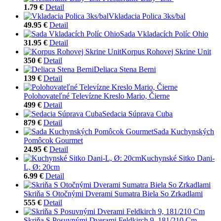
1.79 €
Detail
Vkladacia Polica 3ks/bal
49.95 €
Detail
Sada Vkladacích Políc Ohio
31.95 €
Detail
Korpus Rohovej Skrine Unit
350 €
Detail
Deliaca Stena Berni
139 €
Detail
Polohovateľné Televízne Kreslo Mario, Čierne
499 €
Detail
Sedacia Súprava Cuba
879 €
Detail
Sada Kuchynských
Pomôcok Gourmet
24.95 €
Detail
Kuchynské Sitko Dani-
L, Ø: 20cm
6.99 €
Detail
Skriňa S Otočnými Dverami Sumatra Biela So Zrkadlami
555 €
Detail
Skriňa S Posuvnými Dverami Feldkirch 9, 181/210 Cm