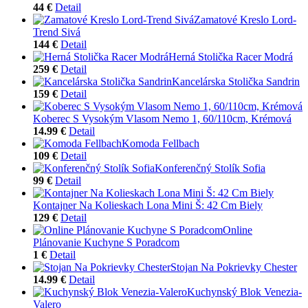
44 €
Detail
Zamatové Kreslo Lord-
Trend Sivá
144 €
Detail
Herná Stolička Racer Modrá
259 €
Detail
Kancelárska Stolička Sandrin
159 €
Detail
Koberec S Vysokým Vlasom Nemo 1, 60/110cm, Krémová
14.99 €
Detail
Komoda Fellbach
109 €
Detail
Konferenčný Stolík Sofia
99 €
Detail
Kontajner Na Kolieskach Lona Mini Š: 42 Cm Biely
129 €
Detail
Online
Plánovanie Kuchyne S Poradcom
1 €
Detail
Stojan Na Pokrievky Chester
14.99 €
Detail
Kuchynský Blok Venezia-
Valero