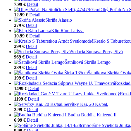
7.99 €
Detail
Dlhý Poťah Na St
12.99 €
Detail
Skriňa Alassio
279 €
Detail
Klip Rám Larissa
10.99 €
Detail
Kreslo S Taburetko
299 €
Detail
Sedacia Súprava Perry, Sivá
969 €
Detail
Šatníková Skriňa Lemgo
289 €
Detail
Šatníková Skriňa Osak
199 €
Detail
Rozklad
1499 €
Detail
Rozkl
1199 €
Detail
Servítky Kai, 20 Ks/bal.
2.99 €
Detail
Budha Buddha Knieend Ii
6.99 €
Detail
Solárne Svietidlo Julik
9.99 €
Detail