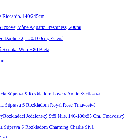
s Riccardo, 140/245cm
 Izbovej Vône Aquatic Freshiness, 200ml
c Daphne 2, 120/160cm, Zelená
 Skrinka Wito H80 Biela
Cm
cia Súprava S Rozkladom Lovely Annie Svetlosivá
ia Súprava S Rozkladom Royal Rose Tmavosivá
Rozkladací Jedálenský Stôl Nils, 140-180x85 Cm, Tmavosivý
ia Súprava S Rozkladom Charming Charlie Sivá