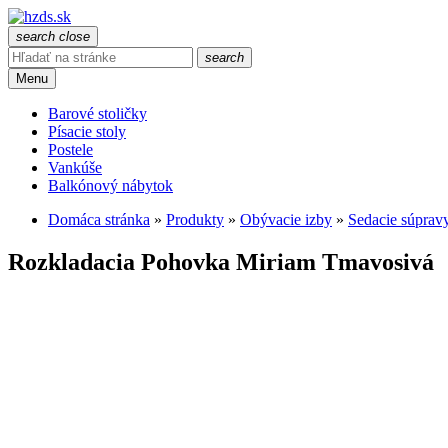
search
close
search
Menu
Barové stoličky
Písacie stoly
Postele
Vankúše
Balkónový nábytok
Domáca stránka
»
Produkty
»
Obývacie izby
»
Sedacie súprav
Rozkladacia Pohovka Miriam Tmavosivá