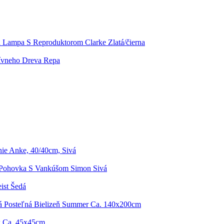
á Lampa S Reproduktorom Clarke Zlatá/čierna
ívneho Dreva Repa
ie Anke, 40/40cm, Sivá
 Pohovka S Vankúšom Simon Sivá
ist Šedá
 Posteľná Bielizeň Summer Ca. 140x200cm
k Ca. 45x45cm