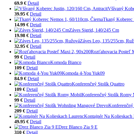
69.9 €
Detail
Všívaný Kober
39.95 €
Detail
Tkaný Koberec 
14.99 €
Detail
Záves Sigrid, 140/245 Cm
19.98 €
Detail
Záves Leo, 135/255cm, Ru
32.95 €
Detail
Rozťahovacia Posteľ 
99 €
Detail
Komoda Bianco
109 €
Detail
Komoda 4-You Yuk09
84.9 €
Detail
Konferenčný Stolík Quattro
109 €
Detail
Konferenčný Stolík Romy 
99 €
Detail
Konferenčný
209 €
Detail
Kontajnér Na Kolieskach
49.95 €
Detail
Drez Blanco Zia 9 E
310 €
Detail