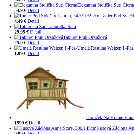
Elegantná Stolička Suri Čiern
54.9 €
Detail
Tanier Pod Svieč
4.49 €
Detail
Taburetka Sara
29.95 €
Detail
Taburet Phill Oranžová
25.9 €
Detail
Umelá Rastlina Weizen I -Paz
1.99 €
Detail
Domček Na Hranie Em
1599 €
Detail
Kusová Záclona An
9.99 €
Detail