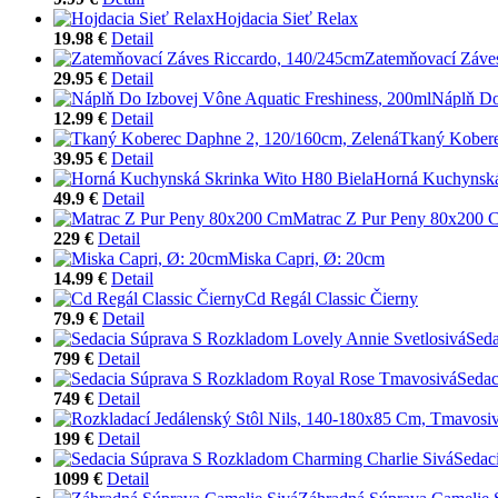
Hojdacia Sieť Relax
19.98 €
Detail
Zatemňovací Záve
29.95 €
Detail
Náplň Do
12.99 €
Detail
Tkaný Kobere
39.95 €
Detail
Horná Kuchynská
49.9 €
Detail
Matrac Z Pur Peny 80x200 
229 €
Detail
Miska Capri, Ø: 20cm
14.99 €
Detail
Cd Regál Classic Čierny
79.9 €
Detail
Seda
799 €
Detail
Sedac
749 €
Detail
199 €
Detail
Sedac
1099 €
Detail