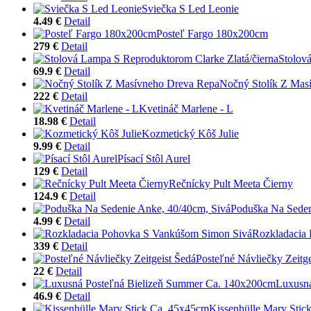
Sviečka S Led Leonie
4.49 €
Detail
Posteľ Fargo 180x200cm
279 €
Detail
Stolov
69.9 €
Detail
Nočný Stolík Z Mas
222 €
Detail
Kvetináč Marlene - L
18.98 €
Detail
Kozmetický Kôš Julie
9.99 €
Detail
Písací Stôl Aurel
129 €
Detail
Rečnícky Pult Meeta Čierny
124.9 €
Detail
Poduška Na Seden
4.99 €
Detail
Rozkladacia
339 €
Detail
Posteľné Návliečky Zeitge
22 €
Detail
Luxusná
46.9 €
Detail
Kissenhülle Mary Stic