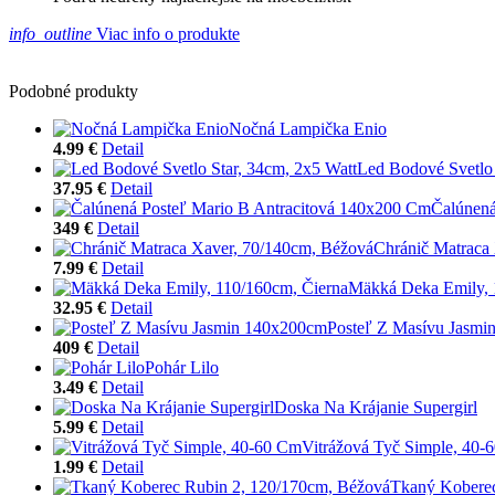
info_outline
Viac info o produkte
Podobné produkty
Nočná Lampička Enio
4.99 €
Detail
Led Bodové Svetlo 
37.95 €
Detail
Čalúnená
349 €
Detail
Chránič Matraca
7.99 €
Detail
Mäkká Deka Emily, 
32.95 €
Detail
Posteľ Z Masívu Jasm
409 €
Detail
Pohár Lilo
3.49 €
Detail
Doska Na Krájanie Supergirl
5.99 €
Detail
Vitrážová Tyč Simple, 40-
1.99 €
Detail
Tkaný Koberec