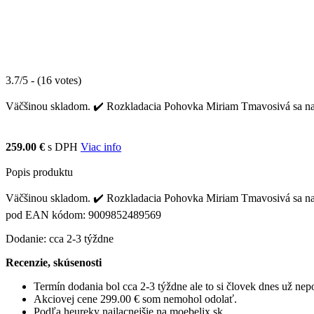
3.7/5 - (16 votes)
Väčšinou skladom. ✔️ Rozkladacia Pohovka Miriam Tmavosivá sa najča
259.00 €
s DPH
Viac info
Popis produktu
Väčšinou skladom. ✔️ Rozkladacia Pohovka Miriam Tmavosivá sa najča
pod EAN kódom: 9009852489569
Dodanie: cca 2-3 týždne
Recenzie, skúsenosti
Termín dodania bol cca 2-3 týždne ale to si človek dnes už ne
Akciovej cene 299.00 € som nemohol odolať.
Podľa heureky najlacnejšie na moebelix.sk