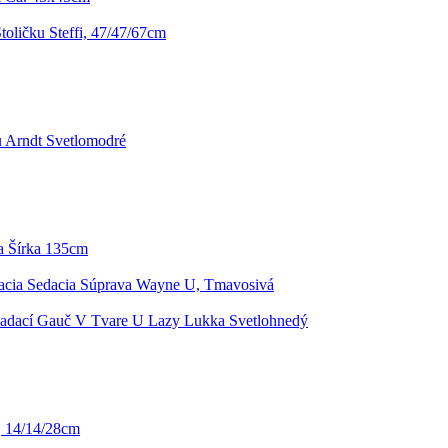
oličku Steffi, 47/47/67cm
u Arndt Svetlomodré
a Šírka 135cm
acia Sedacia Súprava Wayne U, Tmavosivá
adací Gauč V Tvare U Lazy Lukka Svetlohnedý
a, 14/14/28cm