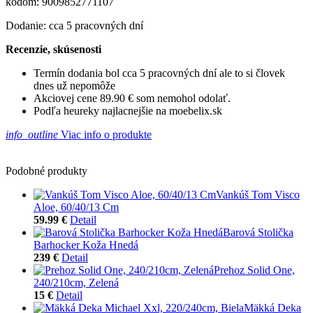
kódom: 9009852771107
Dodanie: cca 5 pracovných dní
Recenzie, skúsenosti
Termín dodania bol cca 5 pracovných dní ale to si človek
dnes už nepomôže
Akciovej cene 89.90 € som nemohol odolať.
Podľa heureky najlacnejšie na moebelix.sk
info_outline
Viac info o produkte
Podobné produkty
Vankúš Tom Visco
Aloe, 60/40/13 Cm
59.99 €
Detail
Barová Stolička
Barhocker Koža Hnedá
239 €
Detail
Prehoz Solid One,
240/210cm, Zelená
15 €
Detail
Mäkká Deka