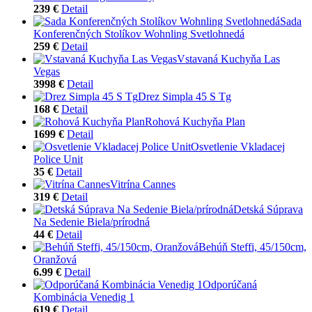
239 €
Detail
Sada
Konferenčných Stolíkov Wohnling Svetlohnedá
259 €
Detail
Vstavaná Kuchyňa Las
Vegas
3998 €
Detail
Drez Simpla 45 S Tg
168 €
Detail
Rohová Kuchyňa Plan
1699 €
Detail
Osvetlenie Vkladacej
Police Unit
35 €
Detail
Vitrína Cannes
319 €
Detail
Detská Súprava
Na Sedenie Biela/prírodná
44 €
Detail
Behúň Steffi, 45/150cm,
Oranžová
6.99 €
Detail
Odporúčaná
Kombinácia Venedig 1
619 €
Detail