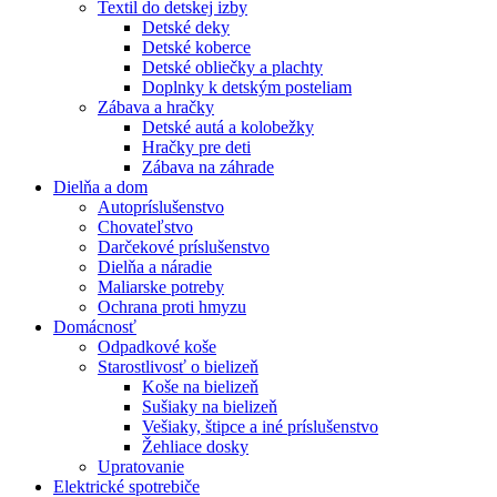
Textil do detskej izby
Detské deky
Detské koberce
Detské obliečky a plachty
Doplnky k detským posteliam
Zábava a hračky
Detské autá a kolobežky
Hračky pre deti
Zábava na záhrade
Dielňa a dom
Autopríslušenstvo
Chovateľstvo
Darčekové príslušenstvo
Dielňa a náradie
Maliarske potreby
Ochrana proti hmyzu
Domácnosť
Odpadkové koše
Starostlivosť o bielizeň
Koše na bielizeň
Sušiaky na bielizeň
Vešiaky, štipce a iné príslušenstvo
Žehliace dosky
Upratovanie
Elektrické spotrebiče