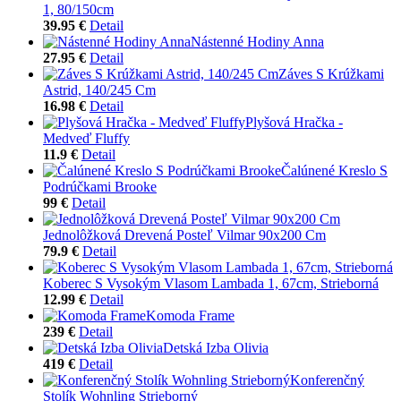
1, 80/150cm
39.95 €
Detail
Nástenné Hodiny Anna
27.95 €
Detail
Záves S Krúžkami
Astrid, 140/245 Cm
16.98 €
Detail
Plyšová Hračka -
Medveď Fluffy
11.9 €
Detail
Čalúnené Kreslo S
Podrúčkami Brooke
99 €
Detail
Jednolôžková Drevená Posteľ Vilmar 90x200 Cm
79.9 €
Detail
Koberec S Vysokým Vlasom Lambada 1, 67cm, Strieborná
12.99 €
Detail
Komoda Frame
239 €
Detail
Detská Izba Olivia
419 €
Detail
Konferenčný
Stolík Wohnling Strieborný