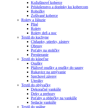
Kožušinové koberce
Príslušenstvo a doplnky ku kobercom
Rohožky
Zošívané koberce
Rolety a žáluzie
Plisé
Rolety
Rolety deň a noc
Textil do kuchyne
Chňapky, utierky, zástery
Obrusy
Poťahy na stoličky
Prestieranie
Textil do kúpeľne
Osušky
Plážové osušky a osušky do sauny
Rukavice na umývanie
Sprchové závesy
Uteráky
Textil do obývačky
Dekoračné vankúše
Deky a prehozy
Poťahy a obliečky na vankúše
Sedacie vankúše
Textil do spálne