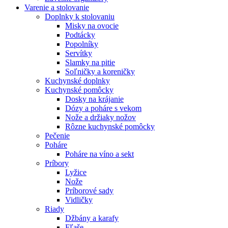
Varenie a stolovanie
Doplnky k stolovaniu
Misky na ovocie
Podtácky
Popolníky
Servítky
Slamky na pitie
Soľničky a koreničky
Kuchynské doplnky
Kuchynské pomôcky
Dosky na krájanie
Dózy a poháre s vekom
Nože a držiaky nožov
Rôzne kuchynské pomôcky
Pečenie
Poháre
Poháre na víno a sekt
Príbory
Lyžice
Nože
Príborové sady
Vidličky
Riady
Džbány a karafy
Fľaše