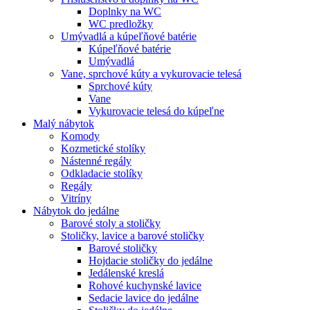
Doplnky na WC
WC predložky
Umývadlá a kúpeľňové batérie
Kúpeľňové batérie
Umývadlá
Vane, sprchové kúty a vykurovacie telesá
Sprchové kúty
Vane
Vykurovacie telesá do kúpeľne
Malý nábytok
Komody
Kozmetické stolíky
Nástenné regály
Odkladacie stolíky
Regály
Vitríny
Nábytok do jedálne
Barové stoly a stoličky
Stoličky, lavice a barové stoličky
Barové stoličky
Hojdacie stoličky do jedálne
Jedálenské kreslá
Rohové kuchynské lavice
Sedacie lavice do jedálne