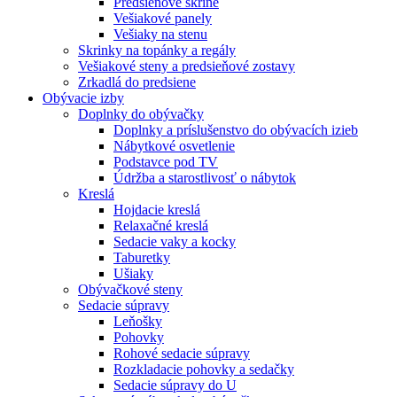
Predsieňové skrine
Vešiakové panely
Vešiaky na stenu
Skrinky na topánky a regály
Vešiakové steny a predsieňové zostavy
Zrkadlá do predsiene
Obývacie izby
Doplnky do obývačky
Doplnky a príslušenstvo do obývacích izieb
Nábytkové osvetlenie
Podstavce pod TV
Údržba a starostlivosť o nábytok
Kreslá
Hojdacie kreslá
Relaxačné kreslá
Sedacie vaky a kocky
Taburetky
Ušiaky
Obývačkové steny
Sedacie súpravy
Leňošky
Pohovky
Rohové sedacie súpravy
Rozkladacie pohovky a sedačky
Sedacie súpravy do U