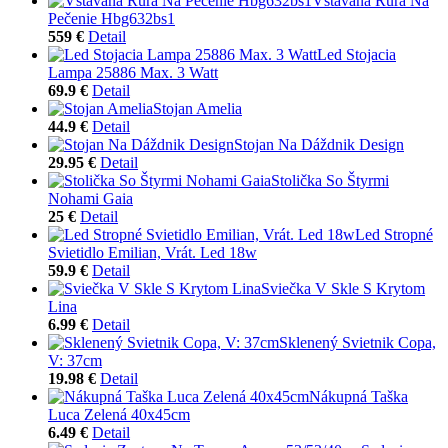
Vstavaná Rúra Na
Pečenie Hbg632bs1
559 €
Detail
Led Stojacia
Lampa 25886 Max. 3 Watt
69.9 €
Detail
Stojan Amelia
44.9 €
Detail
Stojan Na Dáždnik Design
29.95 €
Detail
Stolička So Štyrmi
Nohami Gaia
25 €
Detail
Led Stropné
Svietidlo Emilian, Vrát. Led 18w
59.9 €
Detail
Sviečka V Skle S Krytom
Lina
6.99 €
Detail
Sklenený Svietnik Copa,
V: 37cm
19.98 €
Detail
Nákupná Taška
Luca Zelená 40x45cm
6.49 €
Detail