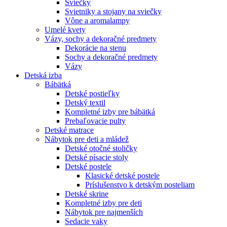
Sviečky
Svietniky a stojany na sviečky
Vône a aromalampy
Umelé kvety
Vázy, sochy a dekoračné predmety
Dekorácie na stenu
Sochy a dekoračné predmety
Vázy
Detská izba
Bábätká
Detské postieľky
Detský textil
Kompletné izby pre bábätká
Prebaľovacie pulty
Detské matrace
Nábytok pre deti a mládež
Detské otočné stoličky
Detské písacie stoly
Detské postele
Klasické detské postele
Príslušenstvo k detským posteliam
Detské skrine
Kompletné izby pre deti
Nábytok pre najmenších
Sedacie vaky