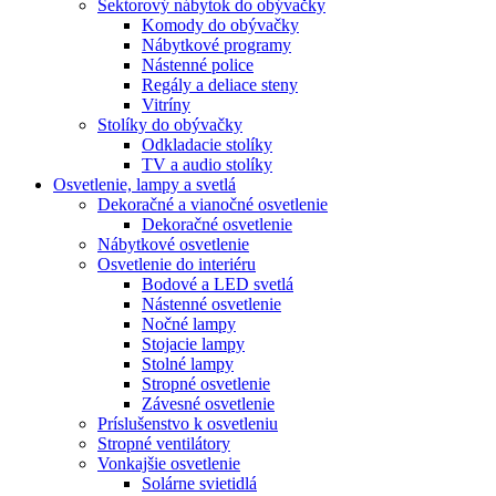
Sektorový nábytok do obývačky
Komody do obývačky
Nábytkové programy
Nástenné police
Regály a deliace steny
Vitríny
Stolíky do obývačky
Odkladacie stolíky
TV a audio stolíky
Osvetlenie, lampy a svetlá
Dekoračné a vianočné osvetlenie
Dekoračné osvetlenie
Nábytkové osvetlenie
Osvetlenie do interiéru
Bodové a LED svetlá
Nástenné osvetlenie
Nočné lampy
Stojacie lampy
Stolné lampy
Stropné osvetlenie
Závesné osvetlenie
Príslušenstvo k osvetleniu
Stropné ventilátory
Vonkajšie osvetlenie
Solárne svietidlá