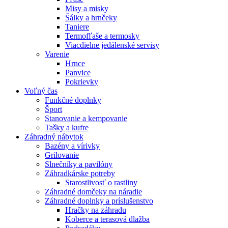
Misy a misky
Šálky a hrnčeky
Taniere
Termofľaše a termosky
Viacdielne jedálenské servisy
Varenie
Hrnce
Panvice
Pokrievky
Voľný čas
Funkčné doplnky
Šport
Stanovanie a kempovanie
Tašky a kufre
Záhradný nábytok
Bazény a vírivky
Grilovanie
Slnečníky a pavilóny
Záhradkárske potreby
Starostlivosť o rastliny
Záhradné domčeky na náradie
Záhradné doplnky a príslušenstvo
Hračky na záhradu
Koberce a terasová dlažba