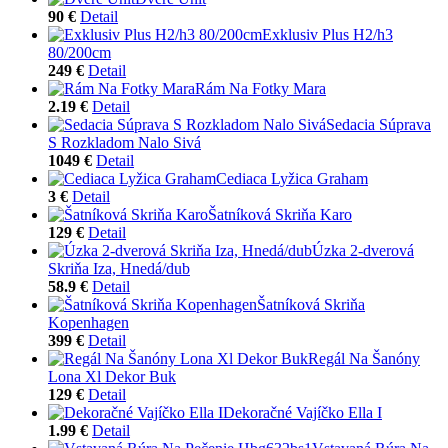
90 €
Detail
Exklusiv Plus H2/h3
80/200cm
249 €
Detail
Rám Na Fotky Mara
2.19 €
Detail
Sedacia Súprava
S Rozkladom Nalo Sivá
1049 €
Detail
Cediaca Lyžica Graham
3 €
Detail
Šatníková Skriňa Karo
129 €
Detail
Úzka 2-dverová
Skriňa Iza, Hnedá/dub
58.9 €
Detail
Šatníková Skriňa
Kopenhagen
399 €
Detail
Regál Na Šanóny
Lona Xl Dekor Buk
129 €
Detail
Dekoračné Vajíčko Ella I
1.99 €
Detail