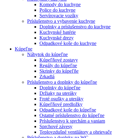
Komody do kuchyne
Police do kuchyne
Servírovacie vozíky
Príslušenstvo a vybavenie kuchyne
Doplnky a príslušenstvo do kuchyne
Kuchynské batérie
Kuchynské drezy
Odpadkové koše do kuchyne
Kúpeľne
Nábytok do kúpeľne
Kúpeľňové zostavy
Regály do kúpeľne
Skrinky do kúpeľňe
Zrkadlá
Príslušenstvo a doplnky do kúpeľne
Doplnky do kúpeľne
Držiaky na uteráky
Froté osušky a uteráky
Kúpeľňové predložky
Odpadkové koše do kúpeľne
Ostatné príslušenstvo do kúpeľne
Príslušenstvo k sprchám a vaniam
Sprchové závesy
Teplovzdušné ventilátory a ohrievače
Príslušenstvo a doplnky na WC