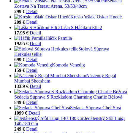
Sedacia
Zostava Na Terasu Arena, 53/53/40cm
299 €
Detail
Kreslo 'ušiak' Oskar Hnedé
209 €
Detail
Lišta S Háčikmi Elli 2
17.95 €
Detail
Háčik Pamilla
19.95 €
Detail
Stolová Súprava
Herkules+ellie
699 €
Detail
Komoda Venedig
159 €
Detail
Nástenný Regál
Mumbai Sheesham
133.9 €
Detail
Sedacia Súprava S Rozkladom Charming Charlie Béžová
849 €
Detail
Sedacia Súprava Chef Sivá
1099 €
Detail
Jedálenský Stôl Luigi
140-180 Cm
249 €
Detail