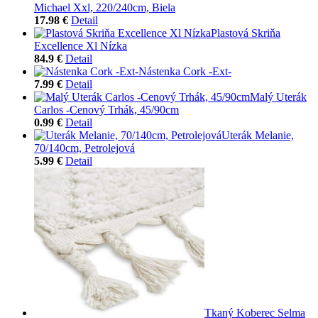
Michael Xxl, 220/240cm, Biela
17.98 €
Detail
Plastová Skriňa
Excellence Xl Nízka
84.9 €
Detail
Nástenka Cork -Ext-
7.99 €
Detail
Malý Uterák
Carlos -Cenový Trhák, 45/90cm
0.99 €
Detail
Uterák Melanie,
70/140cm, Petrolejová
5.99 €
Detail
Tkaný Koberec Selma