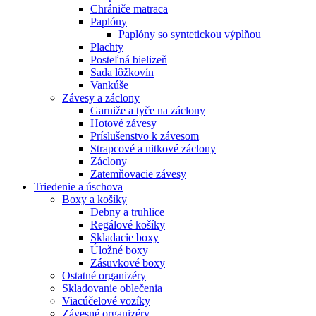
Chrániče matraca
Paplóny
Paplóny so syntetickou výplňou
Plachty
Posteľná bielizeň
Sada lôžkovín
Vankúše
Závesy a záclony
Garniže a tyče na záclony
Hotové závesy
Príslušenstvo k závesom
Strapcové a nitkové záclony
Záclony
Zatemňovacie závesy
Triedenie a úschova
Boxy a košíky
Debny a truhlice
Regálové košíky
Skladacie boxy
Úložné boxy
Zásuvkové boxy
Ostatné organizéry
Skladovanie oblečenia
Viacúčelové vozíky
Závesné organizéry