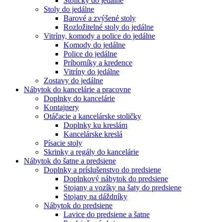
Stoličky do jedálne
Stoly do jedálne
Barové a zvýšené stoly
Rozložitelné stoly do jedálne
Vitríny, komody a police do jedálne
Komody do jedálne
Police do jedálne
Príborníky a kredence
Vitríny do jedálne
Zostavy do jedálne
Nábytok do kancelárie a pracovne
Doplnky do kancelárie
Kontajnery
Otáčacie a kancelárske stoličky
Doplnky ku kreslám
Kancelárske kreslá
Písacie stoly
Skrinky a regály do kancelárie
Nábytok do šatne a predsiene
Doplnky a príslušenstvo do predsiene
Doplnkový nábytok do predsiene
Stojany a vozíky na šaty do predsiene
Stojany na dáždníky
Nábytok do predsiene
Lavice do predsiene a šatne