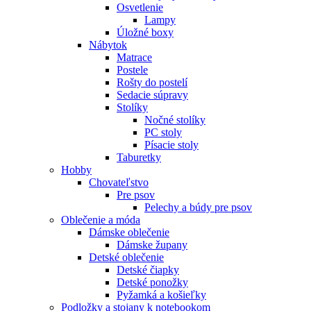
Osvetlenie
Lampy
Úložné boxy
Nábytok
Matrace
Postele
Rošty do postelí
Sedacie súpravy
Stolíky
Nočné stolíky
PC stoly
Písacie stoly
Taburetky
Hobby
Chovateľstvo
Pre psov
Pelechy a búdy pre psov
Oblečenie a móda
Dámske oblečenie
Dámske župany
Detské oblečenie
Detské čiapky
Detské ponožky
Pyžamká a košieľky
Podložky a stojany k notebookom