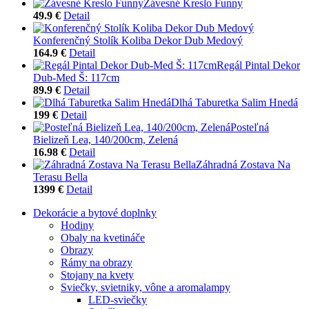
Závesné Kreslo Funny
49.9 €
Detail
Konferenčný Stolík Koliba Dekor Dub Medový
164.9 €
Detail
Regál Pintal Dekor
Dub-Med Š: 117cm
89.9 €
Detail
Dlhá Taburetka Salim Hnedá
199 €
Detail
Posteľná
Bielizeň Lea, 140/200cm, Zelená
16.98 €
Detail
Záhradná Zostava Na
Terasu Bella
1399 €
Detail
Dekorácie a bytové doplnky
Hodiny
Obaly na kvetináče
Obrazy
Rámy na obrazy
Stojany na kvety
Sviečky, svietniky, vône a aromalampy
LED-sviečky