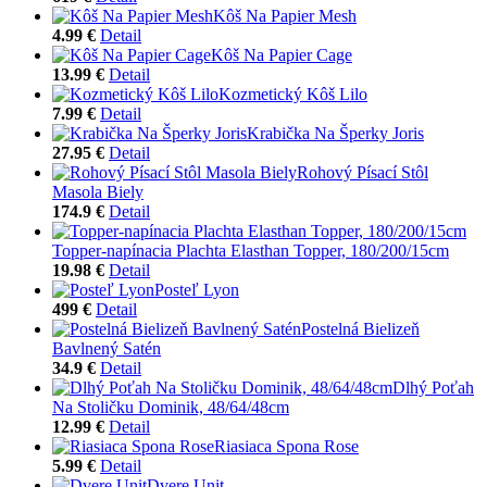
Kôš Na Papier Mesh
4.99 €
Detail
Kôš Na Papier Cage
13.99 €
Detail
Kozmetický Kôš Lilo
7.99 €
Detail
Krabička Na Šperky Joris
27.95 €
Detail
Rohový Písací Stôl
Masola Biely
174.9 €
Detail
Topper-napínacia Plachta Elasthan Topper, 180/200/15cm
19.98 €
Detail
Posteľ Lyon
499 €
Detail
Postelná Bielizeň
Bavlnený Satén
34.9 €
Detail
Dlhý Poťah
Na Stoličku Dominik, 48/64/48cm
12.99 €
Detail
Riasiaca Spona Rose
5.99 €
Detail
Dvere Unit