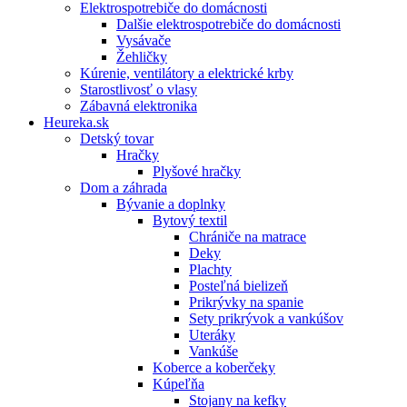
Elektrospotrebiče do domácnosti
Dalšie elektrospotrebiče do domácnosti
Vysávače
Žehličky
Kúrenie, ventilátory a elektrické krby
Starostlivosť o vlasy
Zábavná elektronika
Heureka.sk
Detský tovar
Hračky
Plyšové hračky
Dom a záhrada
Bývanie a doplnky
Bytový textil
Chrániče na matrace
Deky
Plachty
Posteľná bielizeň
Prikrývky na spanie
Sety prikrývok a vankúšov
Uteráky
Vankúše
Koberce a koberčeky
Kúpeľňa
Stojany na kefky