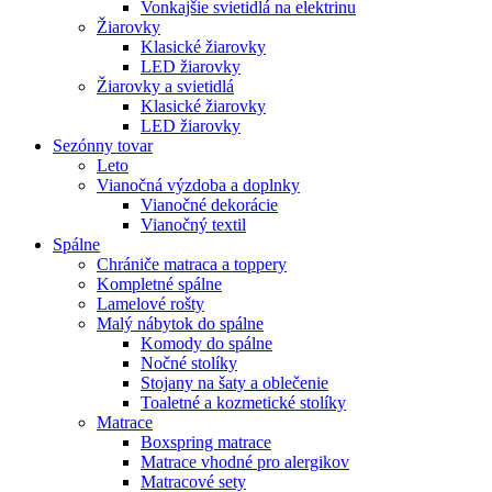
Vonkajšie svietidlá na elektrinu
Žiarovky
Klasické žiarovky
LED žiarovky
Žiarovky a svietidlá
Klasické žiarovky
LED žiarovky
Sezónny tovar
Leto
Vianočná výzdoba a doplnky
Vianočné dekorácie
Vianočný textil
Spálne
Chrániče matraca a toppery
Kompletné spálne
Lamelové rošty
Malý nábytok do spálne
Komody do spálne
Nočné stolíky
Stojany na šaty a oblečenie
Toaletné a kozmetické stolíky
Matrace
Boxspring matrace
Matrace vhodné pro alergikov
Matracové sety