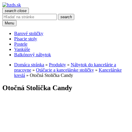
search
close
search
Menu
Barové stoličky
Písacie stoly
Postele
Vankúše
Balkónový nábytok
Domáca stránka
»
Produkty
»
Nábytok do kancelárie a
pracovne
»
Otáčacie a kancelárske stoličky
»
Kancelárske
kreslá
»
Otočná Stolička Candy
Otočná Stolička Candy