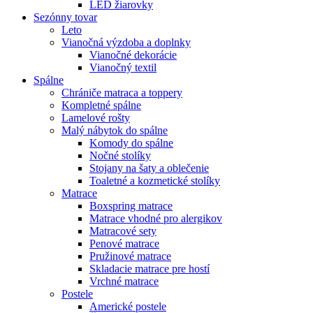
LED žiarovky
Sezónny tovar
Leto
Vianočná výzdoba a doplnky
Vianočné dekorácie
Vianočný textil
Spálne
Chrániče matraca a toppery
Kompletné spálne
Lamelové rošty
Malý nábytok do spálne
Komody do spálne
Nočné stolíky
Stojany na šaty a oblečenie
Toaletné a kozmetické stolíky
Matrace
Boxspring matrace
Matrace vhodné pro alergikov
Matracové sety
Penové matrace
Pružinové matrace
Skladacie matrace pre hostí
Vrchné matrace
Postele
Americké postele