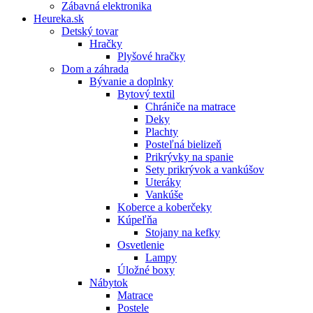
Zábavná elektronika
Heureka.sk
Detský tovar
Hračky
Plyšové hračky
Dom a záhrada
Bývanie a doplnky
Bytový textil
Chrániče na matrace
Deky
Plachty
Posteľná bielizeň
Prikrývky na spanie
Sety prikrývok a vankúšov
Uteráky
Vankúše
Koberce a koberčeky
Kúpeľňa
Stojany na kefky
Osvetlenie
Lampy
Úložné boxy
Nábytok
Matrace
Postele