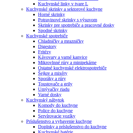
Kuchynské linky v tvare L
Kuchynské skrinky a sektorové kuchyne
Horné skrinky
Potravinové skrinky s výsuvom
Skrinky pre spotrebiče a pracovné dosky
Spodné skrinky
Kuchynské spotrebiče
Chladničky a mrazničky
Digestory
Fritézy
Kávovary a varné kanvice
Mikrovlnné rúry a minipekárne
Ostatné kuchynské elektrospotrebiče
Šejkre a mixéry
Sporáky a rúry
Toustovače a grily
Umývačky riadu
Varné dosky
Kuchynský nábytok
Komody do kuchyne
Police do kuchyne
Servírovacie vozíky
Príslušenstvo a vybavenie kuchyne
Doplnky a príslušenstvo do kuchyne
Kuchynské batérie