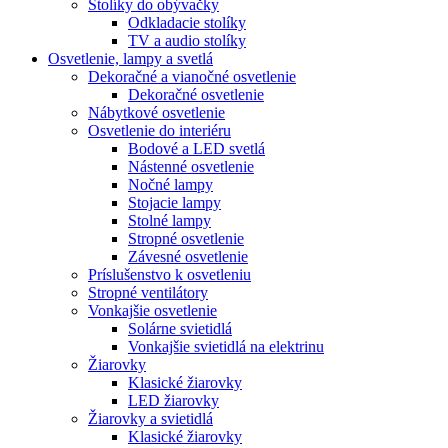
Stolíky do obývačky
Odkladacie stolíky
TV a audio stolíky
Osvetlenie, lampy a svetlá
Dekoračné a vianočné osvetlenie
Dekoračné osvetlenie
Nábytkové osvetlenie
Osvetlenie do interiéru
Bodové a LED svetlá
Nástenné osvetlenie
Nočné lampy
Stojacie lampy
Stolné lampy
Stropné osvetlenie
Závesné osvetlenie
Príslušenstvo k osvetleniu
Stropné ventilátory
Vonkajšie osvetlenie
Solárne svietidlá
Vonkajšie svietidlá na elektrinu
Žiarovky
Klasické žiarovky
LED žiarovky
Žiarovky a svietidlá
Klasické žiarovky