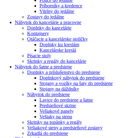
Police do jedálne
Príborníky a kredence
Vitríny do jedálne
Zostavy do jedálne
Nábytok do kancelárie a pracovne
Doplnky do kancelárie
Kontajnery
Otáčacie a kancelárske stoličky
Doplnky ku kreslám
Kancelárske kreslá
Písacie stoly
Skrinky a regály do kancelárie
Nábytok do šatne a predsiene
Doplnky a príslušenstvo do predsiene
Doplnkový nábytok do predsiene
Stojany a vozíky na šaty do predsiene
Stojany na dáždníky
Nábytok do predsiene
Lavice do predsiene a šatne
Predsieňové skrine
Vešiakové panely
Vešiaky na stenu
Skrinky na topánky a regály
Vešiakové steny a predsieňové zostavy
Zrkadlá do predsiene