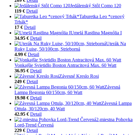
209 €
Detail
Jedálenský Stôl Como 120
119 €
Detail
Taburetka Leo *cenový
Trhák*
17 €
Detail
Umelá Rastlina Magnólia I
34.95 €
Detail
Uterák Na
Ruky Luise, 50/100cm, Strieborná
4.99 €
Detail
Vonkajšie Svietidlo Boston Antracitová Max. 60 Watt
36.95 €
Detail
Závesné Kreslo Rosi
249 €
Detail
Závesná
Lampa Begonia 60/150cm, 60 Watt
19.98 €
Detail
Závesná Lampa
Ottula, 30/120cm, 40 Watt
42.95 €
Detail
2-miestna Pohovka
Lord-Trend Červená
229 €
Detail