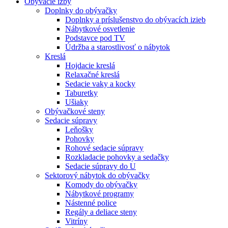
Obývacie izby
Doplnky do obývačky
Doplnky a príslušenstvo do obývacích izieb
Nábytkové osvetlenie
Podstavce pod TV
Údržba a starostlivosť o nábytok
Kreslá
Hojdacie kreslá
Relaxačné kreslá
Sedacie vaky a kocky
Taburetky
Ušiaky
Obývačkové steny
Sedacie súpravy
Leňošky
Pohovky
Rohové sedacie súpravy
Rozkladacie pohovky a sedačky
Sedacie súpravy do U
Sektorový nábytok do obývačky
Komody do obývačky
Nábytkové programy
Nástenné police
Regály a deliace steny
Vitríny