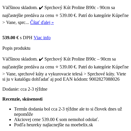
Väčšinou skladom. ✔️ Sprchový Kút Proline B90c - 90cm sa
najčastejšie predáva za cenu ⭐ 539.00 €. Patrí do kategórie Kúpeľne
> Vane, sprc...
Čítať ďalej »
539.00 €
s DPH
Viac info
Popis produktu
Väčšinou skladom. ✔️ Sprchový Kút Proline B90c – 90cm sa
najčastejšie predáva za cenu ⭐ 539.00 €. Patrí do kategórie Kúpeľne
> Vane, sprchové kúty a vykurovacie telesá > Sprchové kúty. Viete
si ju v katalógu dohľadať aj pod EAN kódom: 9002827088026
Dodanie: cca 2-3 týždne
Recenzie, skúsenosti
Termín dodania bol cca 2-3 týždne ale to si človek dnes už
nepomôže
Akciovej cene 539.00 € som nemohol odolať.
Podľa heureky najlacnejšie na moebelix.sk