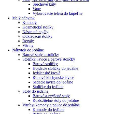
Sprchové kúty
Vane
Vykurovacie telesá do kúpeľne
Malý nábytok
Komody
Kozmetické stolíky
Nástenné regály
Odkladacie stolíky
Regály
Vitríny
Nábytok do jedálne
Barové stoly a stoličky
Stoličky, lavice a barové stoličky
Barové stoličky
Hojdacie stoličky do jedálne
Jedálenské kreslá
Rohové kuchynské lavice
Sedacie lavice do jedálne
Stoličky do jedálne
Stoly do jedálne
Barové a zvýšené stoly
Rozložitelné stoly do jedálne
Vitríny, komody a police do jedálne
Komody do jedálne