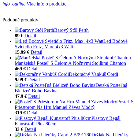
info_outline
Viac info o produkte
Podobné produkty
Barový Stôl Perth
89 €
Detail
Led Bodové
Svietidlo Fritz, Max. 4x3 Watt
15.99 €
Detail
Manželská Posteľ S Čelom A Nočnými Stolíkmi Chanton
469 €
Detail
Dekoračný Vankúš Cordi
9.99 €
Detail
Detská Posteľná
Bielizeň Boho Bavlna
47.9 €
Detail
Posteľ S
Priestorom Na Hru Manuel Záves Modrý
319 €
Detail
Plastový Regál
Kunststoff Plus 80cm
33 €
Detail
Držiak Na Uteráky