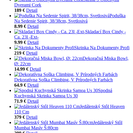
Dverami Cork
189 €
Detail
Poduška
Na Sedenie Spirit, 38/38cm, Svetlosivá
8.99 €
Detail
Skladací Box Cindy -
Ca. 23l -Ext-
9.99 €
Detail
Skrinka Na Dokumenty Profi
219 €
Detail
Dekoračná Miska Bowl,
Ø: 22cm
14.99 €
Detail
Dekoratívna Soška Climbing, V Prírodných Farbách
64.9 €
Detail
Spodná
Kuchynská Skrinka Samoa Us 30
71.9 €
Detail
Jedálenský Stôl Heaven
110 Cm
379 €
Detail
Jedálenský Stôl
Mumbai Masív Š:80cm