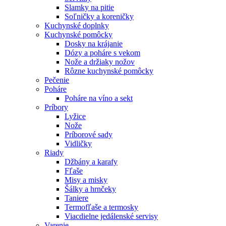
Slamky na pitie
Soľničky a koreničky
Kuchynské doplnky
Kuchynské pomôcky
Dosky na krájanie
Dózy a poháre s vekom
Nože a držiaky nožov
Rôzne kuchynské pomôcky
Pečenie
Poháre
Poháre na víno a sekt
Príbory
Lyžice
Nože
Príborové sady
Vidličky
Riady
Džbány a karafy
Fľaše
Misy a misky
Šálky a hrnčeky
Taniere
Termofľaše a termosky
Viacdielne jedálenské servisy
Varenie