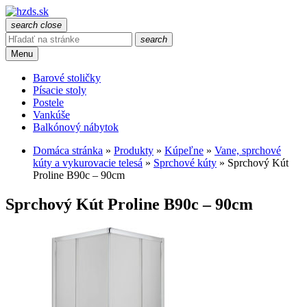
search
close
search
Menu
Barové stoličky
Písacie stoly
Postele
Vankúše
Balkónový nábytok
Domáca stránka
»
Produkty
»
Kúpeľne
»
Vane, sprchové
kúty a vykurovacie telesá
»
Sprchové kúty
»
Sprchový Kút
Proline B90c – 90cm
Sprchový Kút Proline B90c – 90cm