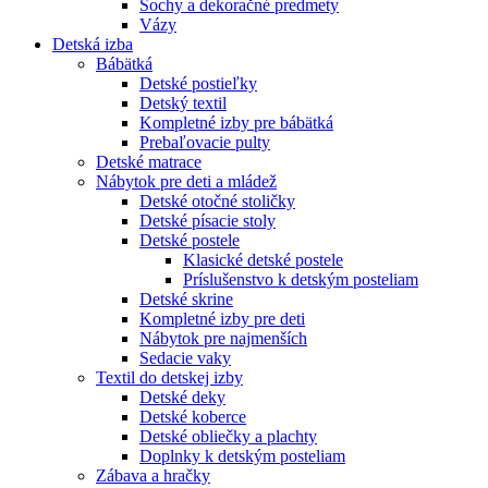
Sochy a dekoračné predmety
Vázy
Detská izba
Bábätká
Detské postieľky
Detský textil
Kompletné izby pre bábätká
Prebaľovacie pulty
Detské matrace
Nábytok pre deti a mládež
Detské otočné stoličky
Detské písacie stoly
Detské postele
Klasické detské postele
Príslušenstvo k detským posteliam
Detské skrine
Kompletné izby pre deti
Nábytok pre najmenších
Sedacie vaky
Textil do detskej izby
Detské deky
Detské koberce
Detské obliečky a plachty
Doplnky k detským posteliam
Zábava a hračky