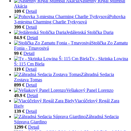
Nástenný Regál Mumbai
Akácia
109 €
Detail
Pohovka
3-miestna Charming Charlie Tyrkysová
399 €
Detail
Jedálenská Stolička Daria
84.9 €
Detail
Stolička Zo Zamatu
Fonia - Tmavosivá
99 €
Detail
Tv - Skrinka Lowina
Š: 115 Cm Biela
119 €
Detail
Záhradná Sedacia
Zostava Tomas
899 €
Detail
Vešiakový Panel Lorenzo
49.9 €
Detail
Viacúčelový Regál Zara
Biely
139 €
Detail
Záhradná Sedacia
Súprava Giardino
1299 €
Detail