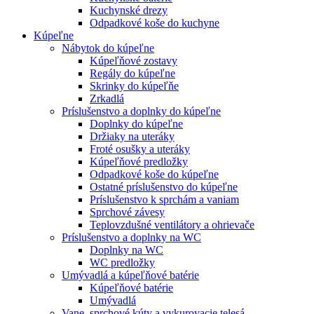
Kuchynské drezy
Odpadkové koše do kuchyne
Kúpeľne
Nábytok do kúpeľne
Kúpeľňové zostavy
Regály do kúpeľne
Skrinky do kúpeľňe
Zrkadlá
Príslušenstvo a doplnky do kúpeľne
Doplnky do kúpeľne
Držiaky na uteráky
Froté osušky a uteráky
Kúpeľňové predložky
Odpadkové koše do kúpeľne
Ostatné príslušenstvo do kúpeľne
Príslušenstvo k sprchám a vaniam
Sprchové závesy
Teplovzdušné ventilátory a ohrievače
Príslušenstvo a doplnky na WC
Doplnky na WC
WC predložky
Umývadlá a kúpeľňové batérie
Kúpeľňové batérie
Umývadlá
Vane, sprchové kúty a vykurovacie telesá