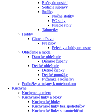
Rošty do postelí
Sedacie súpravy
Stolíky
Nočné stolíky
PC stoly
Písacie stoly
Taburetky
Hobby
Chovateľstvo
Pre psov
Pelechy a búdy pre psov
Oblečenie a móda
Dámske oblečenie
Dámske župany
Detské oblečenie
Detské čiapky
Detské ponožky
Pyžamká a košieľky
Podložky a stojany k notebookom
Kuchyne
Kuchyne na mieru
Kuchynské linky a bloky
Kuchynské bloky
Kuchynské linky bez spotrebičov
Kuchynské linky so spotrebičmi