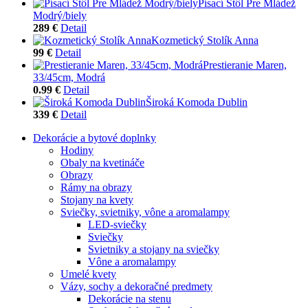
Písací Stôl Pre Mládež
Modrý/biely
289 €
Detail
Kozmetický Stolík Anna
99 €
Detail
Prestieranie Maren,
33/45cm, Modrá
0.99 €
Detail
Široká Komoda Dublin
339 €
Detail
Dekorácie a bytové doplnky
Hodiny
Obaly na kvetináče
Obrazy
Rámy na obrazy
Stojany na kvety
Sviečky, svietniky, vône a aromalampy
LED-sviečky
Sviečky
Svietniky a stojany na sviečky
Vône a aromalampy
Umelé kvety
Vázy, sochy a dekoračné predmety
Dekorácie na stenu