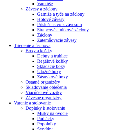
Vankúše
Závesy a záclony
Garniže a tyče na záclony
Hotové závesy
Príslušenstvo k závesom
Strapcové a nitkové záclony
Záclony
Zatemňovacie závesy
Triedenie a úschova
Boxy a košíky
Debny a truhlice
Regálové košíky
Skladacie boxy
Úložné boxy
Zásuvkové boxy
Ostatné organizéry
Skladovanie oblečenia
Viacúčelové vozíky
Závesné organizéry
Varenie a stolovanie
Doplnky k stolovaniu
Misky na ovocie
Podtácky
Popolníky
Servítky