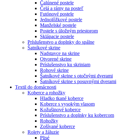
Čalúnené postele
Čelá a rámy na posteľ
Futónové postele
Jednolôžkové postele
Manželské postele
Postele s úložným priestorom
Sklápacie postele
Príslušenstvo a doplnky do spálne
Šatníkové skrine
Nadstavce na skrine
Otvorené skrine
Príslušenstvo ku skriniam
Rohové skrine
Šatníkové skrine s otočnými dverami
Šatníkové skrine s posuvnými dverami
Textil do domácnosti
Koberce a rohožky
Hladko tkané koberce
Koberce s vysokým vlasom
Kožušinové koberce
Príslušenstvo a doplnky ku kobercom
Rohožky
Zošívané koberce
Rolety a žáluzie
Plisé