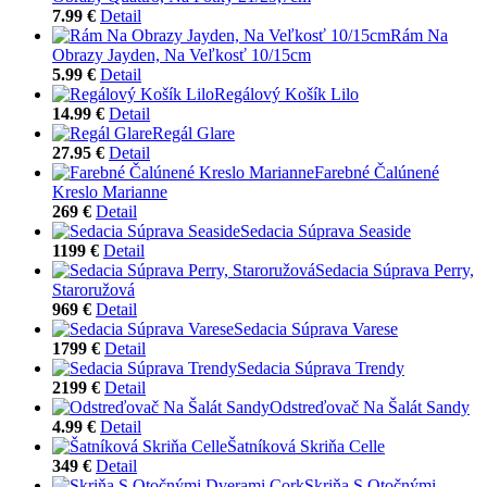
7.99 €
Detail
Rám Na
Obrazy Jayden, Na Veľkosť 10/15cm
5.99 €
Detail
Regálový Košík Lilo
14.99 €
Detail
Regál Glare
27.95 €
Detail
Farebné Čalúnené
Kreslo Marianne
269 €
Detail
Sedacia Súprava Seaside
1199 €
Detail
Sedacia Súprava Perry,
Staroružová
969 €
Detail
Sedacia Súprava Varese
1799 €
Detail
Sedacia Súprava Trendy
2199 €
Detail
Odstreďovač Na Šalát Sandy
4.99 €
Detail
Šatníková Skriňa Celle
349 €
Detail
Skriňa S Otočnými