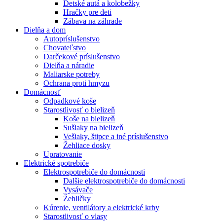
Detské autá a kolobežky
Hračky pre deti
Zábava na záhrade
Dielňa a dom
Autopríslušenstvo
Chovateľstvo
Darčekové príslušenstvo
Dielňa a náradie
Maliarske potreby
Ochrana proti hmyzu
Domácnosť
Odpadkové koše
Starostlivosť o bielizeň
Koše na bielizeň
Sušiaky na bielizeň
Vešiaky, štipce a iné príslušenstvo
Žehliace dosky
Upratovanie
Elektrické spotrebiče
Elektrospotrebiče do domácnosti
Dalšie elektrospotrebiče do domácnosti
Vysávače
Žehličky
Kúrenie, ventilátory a elektrické krby
Starostlivosť o vlasy