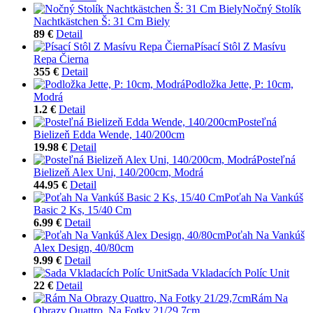
Nočný Stolík
Nachtkästchen Š: 31 Cm Biely
89 €
Detail
Písací Stôl Z Masívu
Repa Čierna
355 €
Detail
Podložka Jette, P: 10cm,
Modrá
1.2 €
Detail
Posteľná
Bielizeň Edda Wende, 140/200cm
19.98 €
Detail
Posteľná
Bielizeň Alex Uni, 140/200cm, Modrá
44.95 €
Detail
Poťah Na Vankúš
Basic 2 Ks, 15/40 Cm
6.99 €
Detail
Poťah Na Vankúš
Alex Design, 40/80cm
9.99 €
Detail
Sada Vkladacích Políc Unit
22 €
Detail
Rám Na
Obrazy Quattro, Na Fotky 21/29,7cm