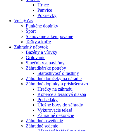
Hrnce
Panvice
Pokrievky
Voľný čas
Funkčné doplnky
Šport
Stanovanie a kempovanie
Tašky a kufre
Záhradný nábytok
Bazény a vírivky
Grilovanie
Slnečníky a pavilóny
Záhradkárske potreby
Starostlivosť o rastliny
Záhradné domčeky na náradie
Záhradné doplnky a príslušenstvo
Hračky na záhradu
Koberce a terasová dlažba
Podsedáky
Úložné boxy do záhrady
Vykurovacie telesá
Záhradné dekorácie
Záhradné osvetlenie
Záhradné sedenie