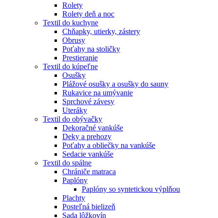
Rolety
Rolety deň a noc
Textil do kuchyne
Chňapky, utierky, zástery
Obrusy
Poťahy na stoličky
Prestieranie
Textil do kúpeľne
Osušky
Plážové osušky a osušky do sauny
Rukavice na umývanie
Sprchové závesy
Uteráky
Textil do obývačky
Dekoračné vankúše
Deky a prehozy
Poťahy a obliečky na vankúše
Sedacie vankúše
Textil do spálne
Chrániče matraca
Paplóny
Paplóny so syntetickou výplňou
Plachty
Posteľná bielizeň
Sada lôžkovín