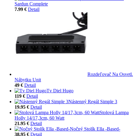
Sardun Complete
7.99 €
Detail
Rozdeľovač Na Osvetl.
Nábytku Unit
49 €
Detail
Tv Diel Hugo
119 €
Detail
Nástenný Regál Simple 3
19.95 €
Detail
Stolová Lampa
Holly 14/17,3cm, 60 Watt
21.95 €
Detail
Nočný Stolík Ella -Based-
38.95 €
Detail