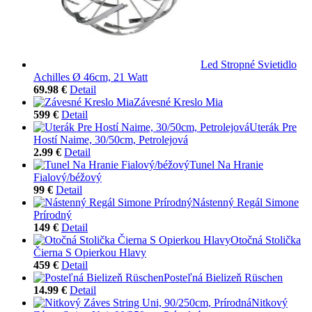
Led Stropné Svietidlo
Achilles Ø 46cm, 21 Watt
69.98 €
Detail
Závesné Kreslo Mia
599 €
Detail
Uterák Pre
Hostí Naime, 30/50cm, Petrolejová
2.99 €
Detail
Tunel Na Hranie
Fialový/béžový
99 €
Detail
Nástenný Regál Simone
Prírodný
149 €
Detail
Otočná Stolička
Čierna S Opierkou Hlavy
459 €
Detail
Posteľná Bielizeň Rüschen
14.99 €
Detail
Nitkový