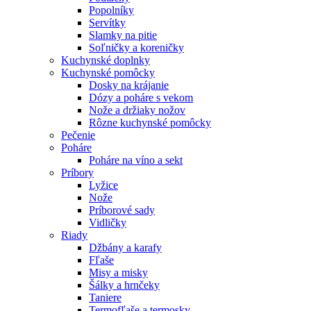
Popolníky
Servítky
Slamky na pitie
Soľničky a koreničky
Kuchynské doplnky
Kuchynské pomôcky
Dosky na krájanie
Dózy a poháre s vekom
Nože a držiaky nožov
Rôzne kuchynské pomôcky
Pečenie
Poháre
Poháre na víno a sekt
Príbory
Lyžice
Nože
Príborové sady
Vidličky
Riady
Džbány a karafy
Fľaše
Misy a misky
Šálky a hrnčeky
Taniere
Termofľaše a termosky