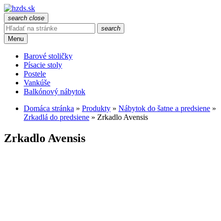
search
close
search
Menu
Barové stoličky
Písacie stoly
Postele
Vankúše
Balkónový nábytok
Domáca stránka
»
Produkty
»
Nábytok do šatne a predsiene
»
Zrkadlá do predsiene
»
Zrkadlo Avensis
Zrkadlo Avensis