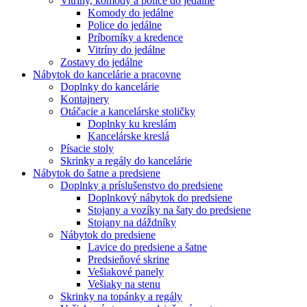
Vitríny, komody a police do jedálne
Komody do jedálne
Police do jedálne
Príborníky a kredence
Vitríny do jedálne
Zostavy do jedálne
Nábytok do kancelárie a pracovne
Doplnky do kancelárie
Kontajnery
Otáčacie a kancelárske stoličky
Doplnky ku kreslám
Kancelárske kreslá
Písacie stoly
Skrinky a regály do kancelárie
Nábytok do šatne a predsiene
Doplnky a príslušenstvo do predsiene
Doplnkový nábytok do predsiene
Stojany a vozíky na šaty do predsiene
Stojany na dáždníky
Nábytok do predsiene
Lavice do predsiene a šatne
Predsieňové skrine
Vešiakové panely
Vešiaky na stenu
Skrinky na topánky a regály