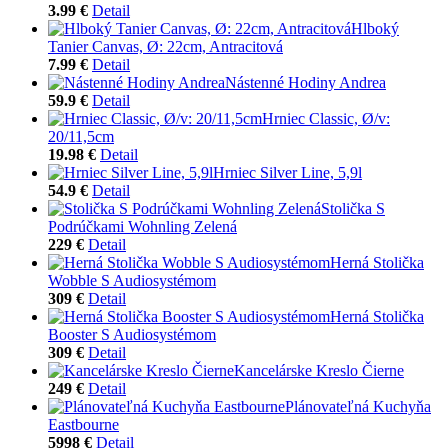
3.99 €
Detail
Hlboký
Tanier Canvas, Ø: 22cm, Antracitová
7.99 €
Detail
Nástenné Hodiny Andrea
59.9 €
Detail
Hrniec Classic, Ø/v:
20/11,5cm
19.98 €
Detail
Hrniec Silver Line, 5,9l
54.9 €
Detail
Stolička S
Podrúčkami Wohnling Zelená
229 €
Detail
Herná Stolička
Wobble S Audiosystémom
309 €
Detail
Herná Stolička
Booster S Audiosystémom
309 €
Detail
Kancelárske Kreslo Čierne
249 €
Detail
Plánovateľná Kuchyňa
Eastbourne
5998 €
Detail