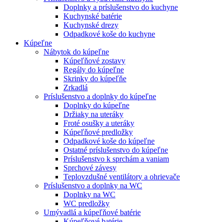
Doplnky a príslušenstvo do kuchyne
Kuchynské batérie
Kuchynské drezy
Odpadkové koše do kuchyne
Kúpeľne
Nábytok do kúpeľne
Kúpeľňové zostavy
Regály do kúpeľne
Skrinky do kúpeľňe
Zrkadlá
Príslušenstvo a doplnky do kúpeľne
Doplnky do kúpeľne
Držiaky na uteráky
Froté osušky a uteráky
Kúpeľňové predložky
Odpadkové koše do kúpeľne
Ostatné príslušenstvo do kúpeľne
Príslušenstvo k sprchám a vaniam
Sprchové závesy
Teplovzdušné ventilátory a ohrievače
Príslušenstvo a doplnky na WC
Doplnky na WC
WC predložky
Umývadlá a kúpeľňové batérie
Kúpeľňové batérie