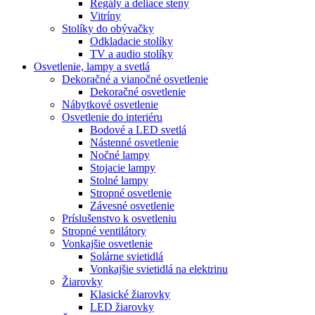
Regály a deliace steny
Vitríny
Stolíky do obývačky
Odkladacie stolíky
TV a audio stolíky
Osvetlenie, lampy a svetlá
Dekoračné a vianočné osvetlenie
Dekoračné osvetlenie
Nábytkové osvetlenie
Osvetlenie do interiéru
Bodové a LED svetlá
Nástenné osvetlenie
Nočné lampy
Stojacie lampy
Stolné lampy
Stropné osvetlenie
Závesné osvetlenie
Príslušenstvo k osvetleniu
Stropné ventilátory
Vonkajšie osvetlenie
Solárne svietidlá
Vonkajšie svietidlá na elektrinu
Žiarovky
Klasické žiarovky
LED žiarovky