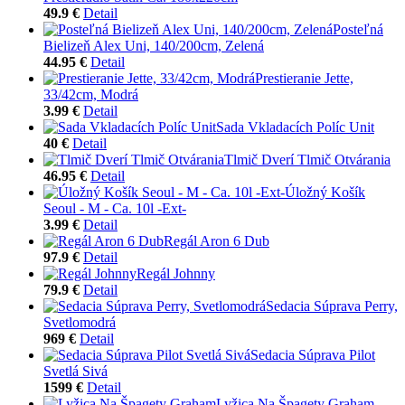
49.9 €
Detail
Posteľná
Bielizeň Alex Uni, 140/200cm, Zelená
44.95 €
Detail
Prestieranie Jette,
33/42cm, Modrá
3.99 €
Detail
Sada Vkladacích Políc Unit
40 €
Detail
Tlmič Dverí Tlmič Otvárania
46.95 €
Detail
Úložný Košík
Seoul - M - Ca. 10l -Ext-
3.99 €
Detail
Regál Aron 6 Dub
97.9 €
Detail
Regál Johnny
79.9 €
Detail
Sedacia Súprava Perry,
Svetlomodrá
969 €
Detail
Sedacia Súprava Pilot
Svetlá Sivá
1599 €
Detail
Lyžica Na Špagety Graham