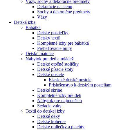
Vázy, sochy a dekoračné predmety
Dekorácie na stenu
Sochy a dekoračné predmety
Vázy
Detská izba
Bábätká
Detské postieľky
Detský textil
Kompletné izby pre bábätká
Prebaľovacie pulty
Detské matrace
Nábytok pre deti a mládež
Detské otočné stoličky
Detské písacie stoly
Detské postele
Klasické detské postele
Príslušenstvo k detským posteliam
Detské skrine
Kompletné izby pre deti
Nábytok pre najmenších
Sedacie vaky
Textil do detskej izby
Detské deky
Detské koberce
Detské obliečky a plachty