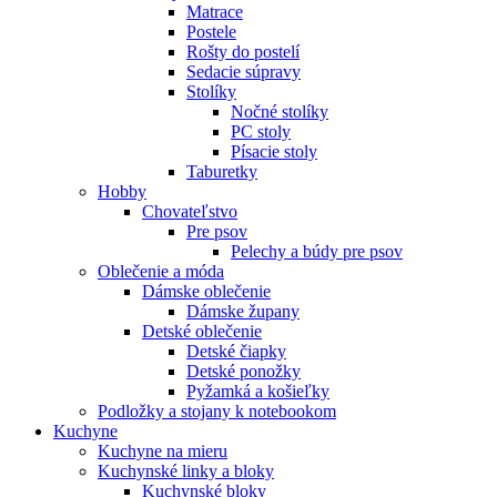
Matrace
Postele
Rošty do postelí
Sedacie súpravy
Stolíky
Nočné stolíky
PC stoly
Písacie stoly
Taburetky
Hobby
Chovateľstvo
Pre psov
Pelechy a búdy pre psov
Oblečenie a móda
Dámske oblečenie
Dámske župany
Detské oblečenie
Detské čiapky
Detské ponožky
Pyžamká a košieľky
Podložky a stojany k notebookom
Kuchyne
Kuchyne na mieru
Kuchynské linky a bloky
Kuchynské bloky