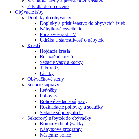
Vešiakové steny a predsieňové zostavy
Zrkadlá do predsiene
Obývacie izby
Doplnky do obývačky
Doplnky a príslušenstvo do obývacích izieb
Nábytkové osvetlenie
Podstavce pod TV
Údržba a starostlivosť o nábytok
Kreslá
Hojdacie kreslá
Relaxačné kreslá
Sedacie vaky a kocky
Taburetky
Ušiaky
Obývačkové steny
Sedacie súpravy
Leňošky
Pohovky
Rohové sedacie súpravy
Rozkladacie pohovky a sedačky
Sedacie súpravy do U
Sektorový nábytok do obývačky
Komody do obývačky
Nábytkové programy
Nástenné police