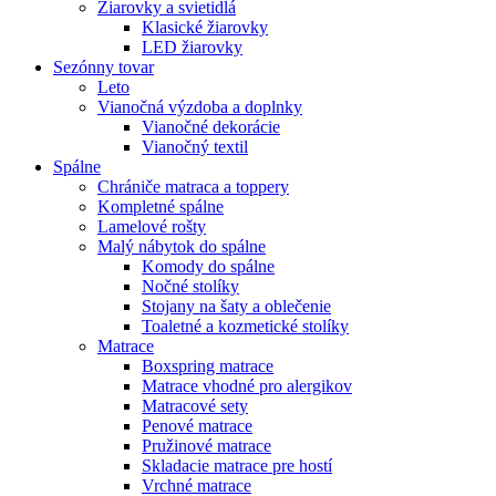
Žiarovky a svietidlá
Klasické žiarovky
LED žiarovky
Sezónny tovar
Leto
Vianočná výzdoba a doplnky
Vianočné dekorácie
Vianočný textil
Spálne
Chrániče matraca a toppery
Kompletné spálne
Lamelové rošty
Malý nábytok do spálne
Komody do spálne
Nočné stolíky
Stojany na šaty a oblečenie
Toaletné a kozmetické stolíky
Matrace
Boxspring matrace
Matrace vhodné pro alergikov
Matracové sety
Penové matrace
Pružinové matrace
Skladacie matrace pre hostí
Vrchné matrace