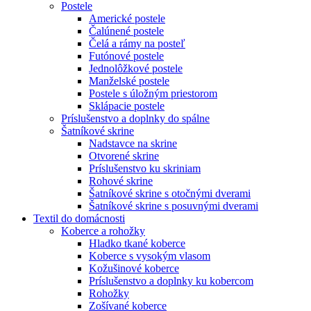
Postele
Americké postele
Čalúnené postele
Čelá a rámy na posteľ
Futónové postele
Jednolôžkové postele
Manželské postele
Postele s úložným priestorom
Sklápacie postele
Príslušenstvo a doplnky do spálne
Šatníkové skrine
Nadstavce na skrine
Otvorené skrine
Príslušenstvo ku skriniam
Rohové skrine
Šatníkové skrine s otočnými dverami
Šatníkové skrine s posuvnými dverami
Textil do domácnosti
Koberce a rohožky
Hladko tkané koberce
Koberce s vysokým vlasom
Kožušinové koberce
Príslušenstvo a doplnky ku kobercom
Rohožky
Zošívané koberce