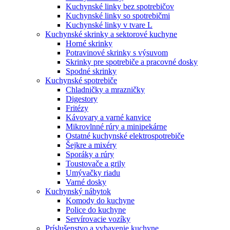
Kuchynské linky bez spotrebičov
Kuchynské linky so spotrebičmi
Kuchynské linky v tvare L
Kuchynské skrinky a sektorové kuchyne
Horné skrinky
Potravinové skrinky s výsuvom
Skrinky pre spotrebiče a pracovné dosky
Spodné skrinky
Kuchynské spotrebiče
Chladničky a mrazničky
Digestory
Fritézy
Kávovary a varné kanvice
Mikrovlnné rúry a minipekárne
Ostatné kuchynské elektrospotrebiče
Šejkre a mixéry
Sporáky a rúry
Toustovače a grily
Umývačky riadu
Varné dosky
Kuchynský nábytok
Komody do kuchyne
Police do kuchyne
Servírovacie vozíky
Príslušenstvo a vybavenie kuchyne