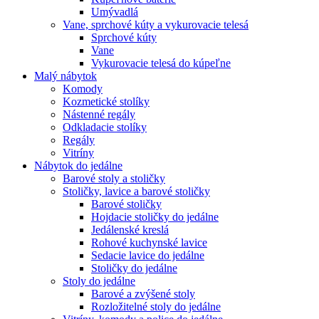
Umývadlá
Vane, sprchové kúty a vykurovacie telesá
Sprchové kúty
Vane
Vykurovacie telesá do kúpeľne
Malý nábytok
Komody
Kozmetické stolíky
Nástenné regály
Odkladacie stolíky
Regály
Vitríny
Nábytok do jedálne
Barové stoly a stoličky
Stoličky, lavice a barové stoličky
Barové stoličky
Hojdacie stoličky do jedálne
Jedálenské kreslá
Rohové kuchynské lavice
Sedacie lavice do jedálne
Stoličky do jedálne
Stoly do jedálne
Barové a zvýšené stoly
Rozložitelné stoly do jedálne