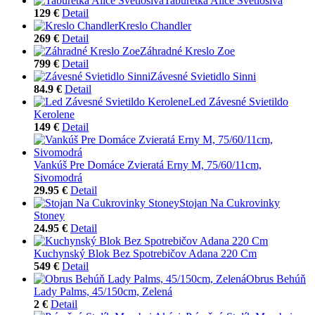
Taburetka Alice Svetlosivá
129 €
Detail
Kreslo Chandler
269 €
Detail
Záhradné Kreslo Zoe
799 €
Detail
Závesné Svietidlo Sinni
84.9 €
Detail
Led Závesné Svietildo
Kerolene
149 €
Detail
Vankúš Pre Domáce Zvieratá Erny M, 75/60/11cm,
Sivomodrá
29.95 €
Detail
Stojan Na Cukrovinky
Stoney
24.95 €
Detail
Kuchynský Blok Bez Spotrebičov Adana 220 Cm
549 €
Detail
Obrus Behúň
Lady Palms, 45/150cm, Zelená
2 €
Detail