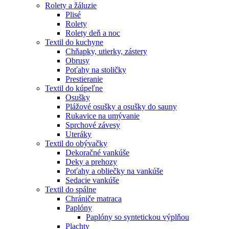
Rolety a žáluzie
Plisé
Rolety
Rolety deň a noc
Textil do kuchyne
Chňapky, utierky, zástery
Obrusy
Poťahy na stoličky
Prestieranie
Textil do kúpeľne
Osušky
Plážové osušky a osušky do sauny
Rukavice na umývanie
Sprchové závesy
Uteráky
Textil do obývačky
Dekoračné vankúše
Deky a prehozy
Poťahy a obliečky na vankúše
Sedacie vankúše
Textil do spálne
Chrániče matraca
Paplóny
Paplóny so syntetickou výplňou
Plachty