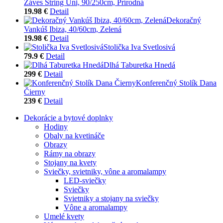
Záves String Uni, 90/250cm, Prírodná
19.98 €
Detail
Dekoračný
Vankúš Ibiza, 40/60cm, Zelená
19.98 €
Detail
Stolička Iva Svetlosivá
79.9 €
Detail
Dlhá Taburetka Hnedá
299 €
Detail
Konferenčný Stolík Dana
Čierny
239 €
Detail
Dekorácie a bytové doplnky
Hodiny
Obaly na kvetináče
Obrazy
Rámy na obrazy
Stojany na kvety
Sviečky, svietniky, vône a aromalampy
LED-sviečky
Sviečky
Svietniky a stojany na sviečky
Vône a aromalampy
Umelé kvety