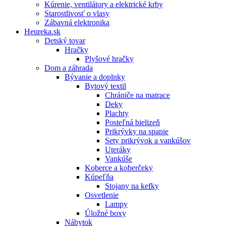
Kúrenie, ventilátory a elektrické krby
Starostlivosť o vlasy
Zábavná elektronika
Heureka.sk
Detský tovar
Hračky
Plyšové hračky
Dom a záhrada
Bývanie a doplnky
Bytový textil
Chrániče na matrace
Deky
Plachty
Posteľná bielizeň
Prikrývky na spanie
Sety prikrývok a vankúšov
Uteráky
Vankúše
Koberce a koberčeky
Kúpeľňa
Stojany na kefky
Osvetlenie
Lampy
Úložné boxy
Nábytok