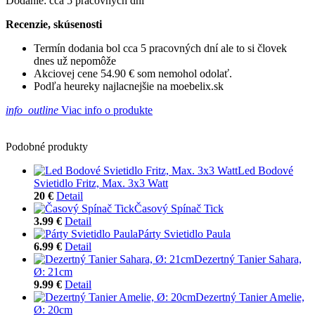
Dodanie: cca 5 pracovných dní
Recenzie, skúsenosti
Termín dodania bol cca 5 pracovných dní ale to si človek
dnes už nepomôže
Akciovej cene 54.90 € som nemohol odolať.
Podľa heureky najlacnejšie na moebelix.sk
info_outline
Viac info o produkte
Podobné produkty
Led Bodové
Svietidlo Fritz, Max. 3x3 Watt
20 €
Detail
Časový Spínač Tick
3.99 €
Detail
Párty Svietidlo Paula
6.99 €
Detail
Dezertný Tanier Sahara,
Ø: 21cm
9.99 €
Detail
Dezertný Tanier Amelie,
Ø: 20cm