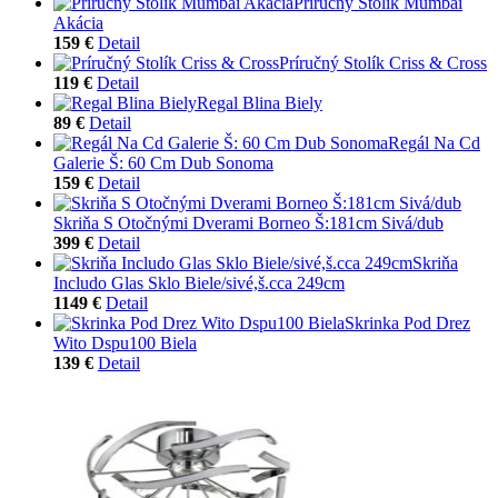
Príručný Stolík Mumbai
Akácia
159 €
Detail
Príručný Stolík Criss & Cross
119 €
Detail
Regal Blina Biely
89 €
Detail
Regál Na Cd
Galerie Š: 60 Cm Dub Sonoma
159 €
Detail
Skriňa S Otočnými Dverami Borneo Š:181cm Sivá/dub
399 €
Detail
Skriňa
Includo Glas Sklo Biele/sivé,š.cca 249cm
1149 €
Detail
Skrinka Pod Drez
Wito Dspu100 Biela
139 €
Detail