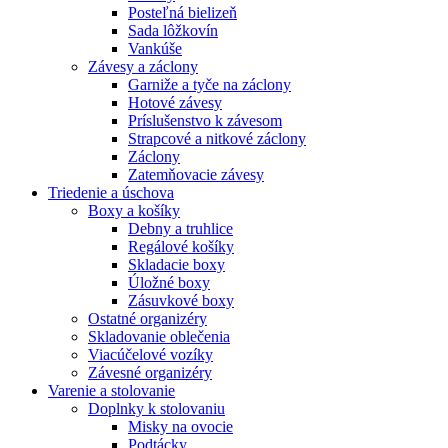
Posteľná bielizeň
Sada lôžkovín
Vankúše
Závesy a záclony
Garniže a tyče na záclony
Hotové závesy
Príslušenstvo k závesom
Strapcové a nitkové záclony
Záclony
Zatemňovacie závesy
Triedenie a úschova
Boxy a košíky
Debny a truhlice
Regálové košíky
Skladacie boxy
Úložné boxy
Zásuvkové boxy
Ostatné organizéry
Skladovanie oblečenia
Viacúčelové vozíky
Závesné organizéry
Varenie a stolovanie
Doplnky k stolovaniu
Misky na ovocie
Podtácky