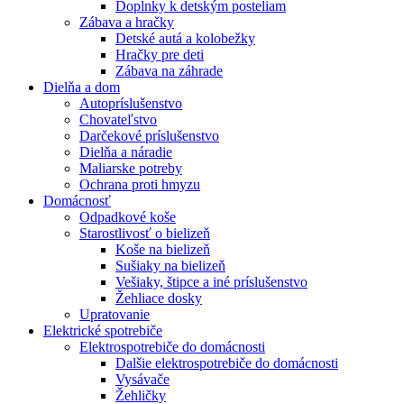
Doplnky k detským posteliam
Zábava a hračky
Detské autá a kolobežky
Hračky pre deti
Zábava na záhrade
Dielňa a dom
Autopríslušenstvo
Chovateľstvo
Darčekové príslušenstvo
Dielňa a náradie
Maliarske potreby
Ochrana proti hmyzu
Domácnosť
Odpadkové koše
Starostlivosť o bielizeň
Koše na bielizeň
Sušiaky na bielizeň
Vešiaky, štipce a iné príslušenstvo
Žehliace dosky
Upratovanie
Elektrické spotrebiče
Elektrospotrebiče do domácnosti
Dalšie elektrospotrebiče do domácnosti
Vysávače
Žehličky