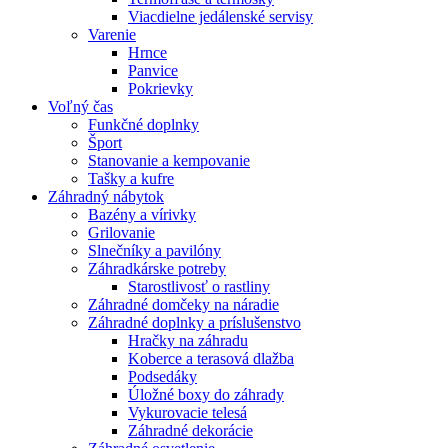
Viacdielne jedálenské servisy
Varenie
Hrnce
Panvice
Pokrievky
Voľný čas
Funkčné doplnky
Šport
Stanovanie a kempovanie
Tašky a kufre
Záhradný nábytok
Bazény a vírivky
Grilovanie
Slnečníky a pavilóny
Záhradkárske potreby
Starostlivosť o rastliny
Záhradné domčeky na náradie
Záhradné doplnky a príslušenstvo
Hračky na záhradu
Koberce a terasová dlažba
Podsedáky
Úložné boxy do záhrady
Vykurovacie telesá
Záhradné dekorácie