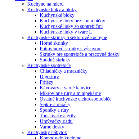
Kuchyne na mieru
Kuchynské linky a bloky
Kuchynské bloky
Kuchynské linky bez spotrebičov
Kuchynské linky so spotrebičmi
Kuchynské linky v tvare L
Kuchynské skrinky a sektorové kuchyne
Horné skrinky
Potravinové skrinky s výsuvom
Skrinky pre spotrebiče a pracovné dosky
Spodné skrinky
Kuchynské spotrebiče
Chladničky a mrazničky
Digestory
Fritézy
Kávovary a varné kanvice
Mikrovlnné rúry a minipekárne
Ostatné kuchynské elektrospotrebiče
Šejkre a mixéry
Sporáky a rúry
Toustovače a grily
Umývačky riadu
Varné dosky
Kuchynský nábytok
Komody do kuchyne