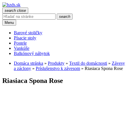
search
close
search
Menu
Barové stoličky
Písacie stoly
Postele
Vankúše
Balkónový nábytok
Domáca stránka
»
Produkty
»
Textil do domácnosti
»
Závesy
a záclony
»
Príslušenstvo k závesom
»
Riasiaca Spona Rose
Riasiaca Spona Rose