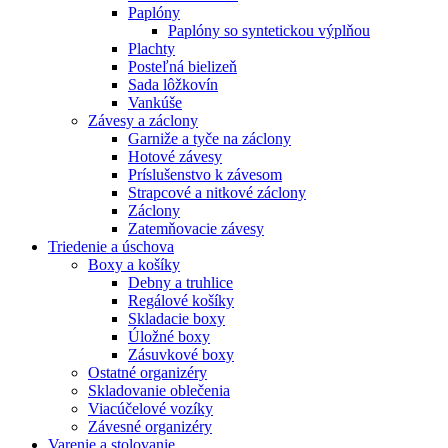
Paplóny
Paplóny so syntetickou výplňou
Plachty
Posteľná bielizeň
Sada lôžkovín
Vankúše
Závesy a záclony
Garniže a tyče na záclony
Hotové závesy
Príslušenstvo k závesom
Strapcové a nitkové záclony
Záclony
Zatemňovacie závesy
Triedenie a úschova
Boxy a košíky
Debny a truhlice
Regálové košíky
Skladacie boxy
Úložné boxy
Zásuvkové boxy
Ostatné organizéry
Skladovanie oblečenia
Viacúčelové vozíky
Závesné organizéry
Varenie a stolovanie