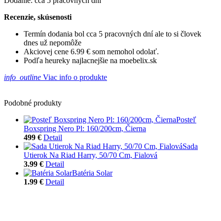
Dodanie: cca 5 pracovných dní
Recenzie, skúsenosti
Termín dodania bol cca 5 pracovných dní ale to si človek
dnes už nepomôže
Akciovej cene 6.99 € som nemohol odolať.
Podľa heureky najlacnejšie na moebelix.sk
info_outline
Viac info o produkte
Podobné produkty
Posteľ
Boxspring Nero Pl: 160/200cm, Čierna
499 €
Detail
Sada
Utierok Na Riad Harry, 50/70 Cm, Fialová
3.99 €
Detail
Batéria Solar
1.99 €
Detail