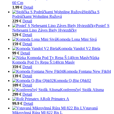
60 Cm
1.99 €
Detail
Stolička S
Podrúčkami Wohnling Ružová
229 €
Detail
Posteľ S
Nebesami Lino Záves Biely Hviezdičky
529 €
Detail
Komoda Lona Mini Sivá
159 €
Detail
Komoda Vandol V2 Biela
99 €
Detail
Nízka
Komoda Pod Tv Repa Š:140cm Masív
359 €
Detail
Komoda Fontana New Ftk04
139 €
Detail
Komoda Q-Big Qbk02
109 €
Detail
Konferenčný Stolík Alisma
299 €
Detail
Rošt Primatex A
99.9 €
Detail
Vstavaná
Mikrovlnná Rúra Ml 822 Bis L