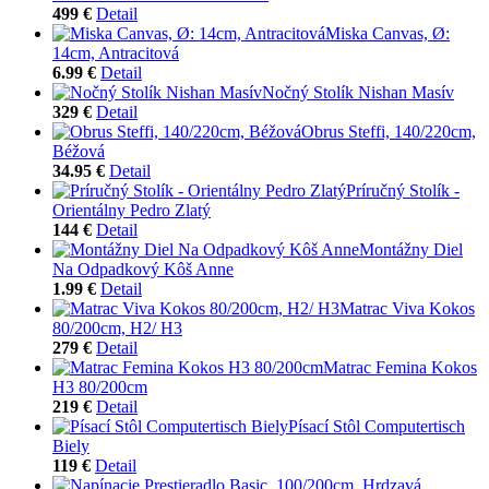
499 €
Detail
Miska Canvas, Ø:
14cm, Antracitová
6.99 €
Detail
Nočný Stolík Nishan Masív
329 €
Detail
Obrus Steffi, 140/220cm,
Béžová
34.95 €
Detail
Príručný Stolík -
Orientálny Pedro Zlatý
144 €
Detail
Montážny Diel
Na Odpadkový Kôš Anne
1.99 €
Detail
Matrac Viva Kokos
80/200cm, H2/ H3
279 €
Detail
Matrac Femina Kokos
H3 80/200cm
219 €
Detail
Písací Stôl Computertisch
Biely
119 €
Detail