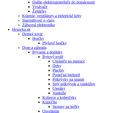
Dalšie elektrospotrebiče do domácnosti
Vysávače
Žehličky
Kúrenie, ventilátory a elektrické krby
Starostlivosť o vlasy
Zábavná elektronika
Heureka.sk
Detský tovar
Hračky
Plyšové hračky
Dom a záhrada
Bývanie a doplnky
Bytový textil
Chrániče na matrace
Deky
Plachty
Posteľná bielizeň
Prikrývky na spanie
Sety prikrývok a vankúšov
Uteráky
Vankúše
Koberce a koberčeky
Kúpeľňa
Stojany na kefky
Osvetlenie