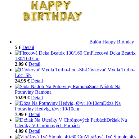
Balón Happy Birthday
5 €
Detail
Fleecová Deka Beatrix
130/160 Cm
2.99 €
Detail
Dávkovač Mydla Turbo-
Loc -Sb-
24.95 €
Detail
Sada Nádob Na
Potraviny Ramona
10.99 €
Detail
Dóza Na
Potraviny Hedvig, Ø/v: 10/10cm
7.99 €
Detail
Držiak Na
Uteráky V Chrómových Farbách
4.99 €
Detail
Vitrážová Tyč Simple, 40-