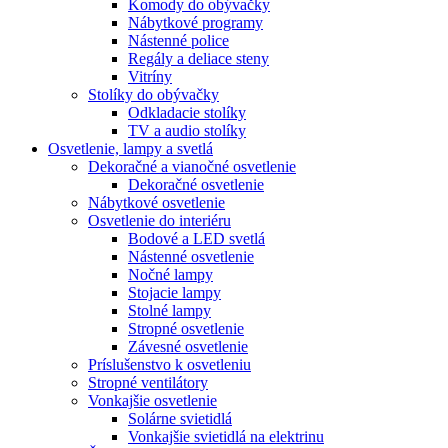
Komody do obývačky
Nábytkové programy
Nástenné police
Regály a deliace steny
Vitríny
Stolíky do obývačky
Odkladacie stolíky
TV a audio stolíky
Osvetlenie, lampy a svetlá
Dekoračné a vianočné osvetlenie
Dekoračné osvetlenie
Nábytkové osvetlenie
Osvetlenie do interiéru
Bodové a LED svetlá
Nástenné osvetlenie
Nočné lampy
Stojacie lampy
Stolné lampy
Stropné osvetlenie
Závesné osvetlenie
Príslušenstvo k osvetleniu
Stropné ventilátory
Vonkajšie osvetlenie
Solárne svietidlá
Vonkajšie svietidlá na elektrinu