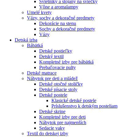
Svietniky a stojany na sviečky
Vône a aromalampy
Umelé kvety
Vázy, sochy a dekoračné predmety
Dekorácie na stenu
Sochy a dekoračné predmety
Vázy
Detská izba
Bábätká
Detské postieľky
Detský textil
Kompletné izby pre bábätká
Prebaľovacie pulty
Detské matrace
Nábytok pre deti a mládež
Detské otočné stoličky
Detské písacie stoly
Detské postele
Klasické detské postele
Príslušenstvo k detským posteliam
Detské skrine
Kompletné izby pre deti
Nábytok pre najmenších
Sedacie vaky
Textil do detskej izby