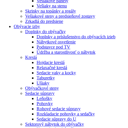
Vešiakové panely
Vešiaky na stenu
Skrinky na topánky a regály
Vešiakové steny a predsieňové zostavy
Zrkadlá do predsiene
Obývacie izby
Doplnky do obývačky
Doplnky a príslušenstvo do obývacích izieb
Nábytkové osvetlenie
Podstavce pod TV
Údržba a starostlivosť o nábytok
Kreslá
Hojdacie kreslá
Relaxačné kreslá
Sedacie vaky a kocky
Taburetky
Ušiaky
Obývačkové steny
Sedacie súpravy
Leňošky
Pohovky
Rohové sedacie súpravy
Rozkladacie pohovky a sedačky
Sedacie súpravy do U
Sektorový nábytok do obývačky