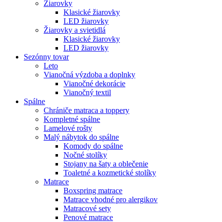
Žiarovky
Klasické žiarovky
LED žiarovky
Žiarovky a svietidlá
Klasické žiarovky
LED žiarovky
Sezónny tovar
Leto
Vianočná výzdoba a doplnky
Vianočné dekorácie
Vianočný textil
Spálne
Chrániče matraca a toppery
Kompletné spálne
Lamelové rošty
Malý nábytok do spálne
Komody do spálne
Nočné stolíky
Stojany na šaty a oblečenie
Toaletné a kozmetické stolíky
Matrace
Boxspring matrace
Matrace vhodné pro alergikov
Matracové sety
Penové matrace