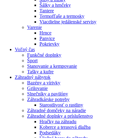
Šálky a hrnčeky
Taniere
Termofľaše a termosky
Viacdielne jedálenské servisy
Varenie
Hrnce
Panvice
Pokrievky
Voľný čas
Funkčné doplnky
Šport
Stanovanie a kempovanie
Tašky a kufre
Záhradný nábytok
Bazény a vírivky
Grilovanie
Slnečníky a pavilóny
Záhradkárske potreby
Starostlivosť o rastliny
Záhradné domčeky na náradie
Záhradné doplnky a príslušenstvo
Hračky na záhradu
Koberce a terasová dlažba
Podsedáky