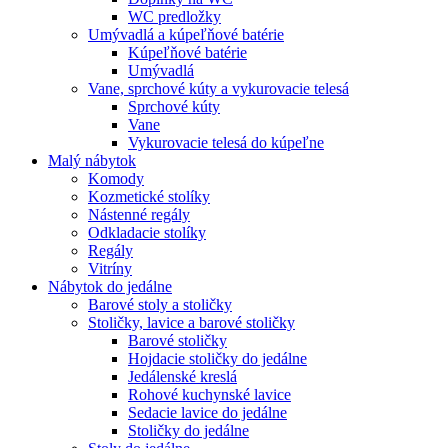
WC predložky
Umývadlá a kúpeľňové batérie
Kúpeľňové batérie
Umývadlá
Vane, sprchové kúty a vykurovacie telesá
Sprchové kúty
Vane
Vykurovacie telesá do kúpeľne
Malý nábytok
Komody
Kozmetické stolíky
Nástenné regály
Odkladacie stolíky
Regály
Vitríny
Nábytok do jedálne
Barové stoly a stoličky
Stoličky, lavice a barové stoličky
Barové stoličky
Hojdacie stoličky do jedálne
Jedálenské kreslá
Rohové kuchynské lavice
Sedacie lavice do jedálne
Stoličky do jedálne