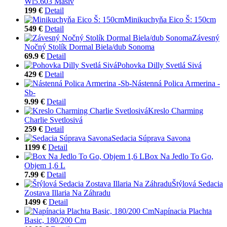
Wl5.603 Masív
199 €
Detail
Minikuchyňa Eico Š: 150cm
549 €
Detail
Závesný
Nočný Stolík Dormal Biela/dub Sonoma
69.9 €
Detail
Pohovka Dilly Svetlá Sivá
429 €
Detail
Nástenná Polica Armerina -
Sb-
9.99 €
Detail
Kreslo Charming
Charlie Svetlosivá
259 €
Detail
Sedacia Súprava Savona
1199 €
Detail
Box Na Jedlo To Go,
Objem 1,6 L
7.99 €
Detail
Štýlová Sedacia
Zostava Illaria Na Záhradu
1499 €
Detail
Napínacia Plachta
Basic, 180/200 Cm