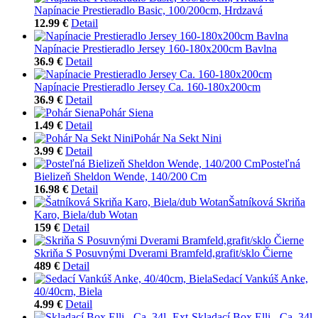
Napínacie Prestieradlo Basic, 100/200cm, Hrdzavá
12.99 €
Detail
Napínacie Prestieradlo Jersey 160-180x200cm Bavlna
36.9 €
Detail
Napínacie Prestieradlo Jersey Ca. 160-180x200cm
36.9 €
Detail
Pohár Siena
1.49 €
Detail
Pohár Na Sekt Nini
3.99 €
Detail
Posteľná
Bielizeň Sheldon Wende, 140/200 Cm
16.98 €
Detail
Šatníková Skriňa
Karo, Biela/dub Wotan
159 €
Detail
Skriňa S Posuvnými Dverami Bramfeld,grafit/sklo Čierne
489 €
Detail
Sedací Vankúš Anke,
40/40cm, Biela
4.99 €
Detail
Skladací Box Elli - Ca. 34l