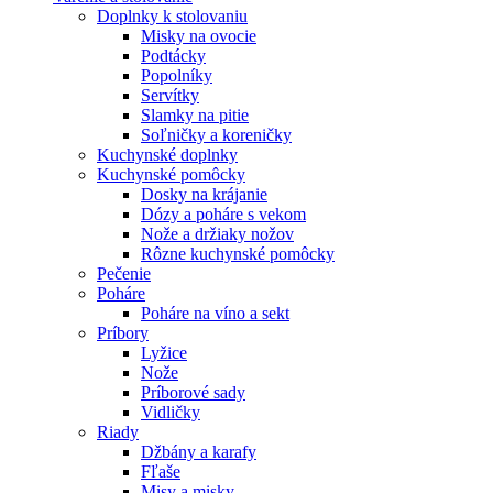
Doplnky k stolovaniu
Misky na ovocie
Podtácky
Popolníky
Servítky
Slamky na pitie
Soľničky a koreničky
Kuchynské doplnky
Kuchynské pomôcky
Dosky na krájanie
Dózy a poháre s vekom
Nože a držiaky nožov
Rôzne kuchynské pomôcky
Pečenie
Poháre
Poháre na víno a sekt
Príbory
Lyžice
Nože
Príborové sady
Vidličky
Riady
Džbány a karafy
Fľaše
Misy a misky