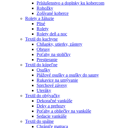
Príslušenstvo a doplnky ku kobercom
Rohožky
Zošívané koberce
Rolety a žáluzie
Plisé
Rolety
Rolety deň a noc
Textil do kuchyne
Chňapky, utierky, zástery
Obrusy
Poťahy na stoličky
Prestieranie
Textil do kúpeľne
Osušky
Plážové osušky a osušky do sauny
Rukavice na umývanie
Sprchové závesy
Uteráky
Textil do obývačky
Dekoračné vankúše
Deky a prehozy
Poťahy a obliečky na vankúše
Sedacie vankúše
Textil do spálne
Chrániče matraca