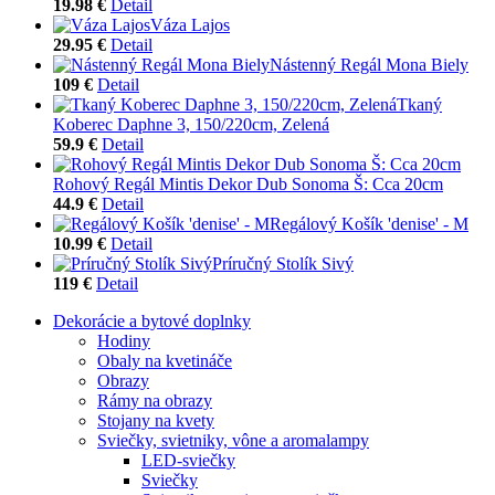
19.98 €
Detail
Váza Lajos
29.95 €
Detail
Nástenný Regál Mona Biely
109 €
Detail
Tkaný
Koberec Daphne 3, 150/220cm, Zelená
59.9 €
Detail
Rohový Regál Mintis Dekor Dub Sonoma Š: Cca 20cm
44.9 €
Detail
Regálový Košík 'denise' - M
10.99 €
Detail
Príručný Stolík Sivý
119 €
Detail
Dekorácie a bytové doplnky
Hodiny
Obaly na kvetináče
Obrazy
Rámy na obrazy
Stojany na kvety
Sviečky, svietniky, vône a aromalampy
LED-sviečky
Sviečky