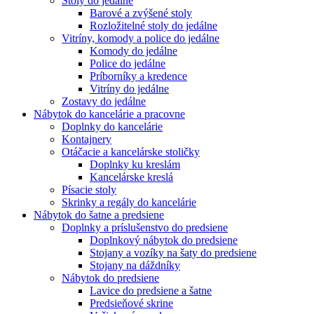
Stoly do jedálne
Barové a zvýšené stoly
Rozložitelné stoly do jedálne
Vitríny, komody a police do jedálne
Komody do jedálne
Police do jedálne
Príborníky a kredence
Vitríny do jedálne
Zostavy do jedálne
Nábytok do kancelárie a pracovne
Doplnky do kancelárie
Kontajnery
Otáčacie a kancelárske stoličky
Doplnky ku kreslám
Kancelárske kreslá
Písacie stoly
Skrinky a regály do kancelárie
Nábytok do šatne a predsiene
Doplnky a príslušenstvo do predsiene
Doplnkový nábytok do predsiene
Stojany a vozíky na šaty do predsiene
Stojany na dáždníky
Nábytok do predsiene
Lavice do predsiene a šatne
Predsieňové skrine