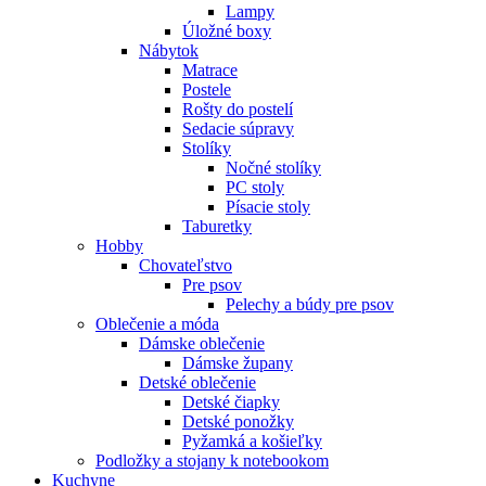
Lampy
Úložné boxy
Nábytok
Matrace
Postele
Rošty do postelí
Sedacie súpravy
Stolíky
Nočné stolíky
PC stoly
Písacie stoly
Taburetky
Hobby
Chovateľstvo
Pre psov
Pelechy a búdy pre psov
Oblečenie a móda
Dámske oblečenie
Dámske župany
Detské oblečenie
Detské čiapky
Detské ponožky
Pyžamká a košieľky
Podložky a stojany k notebookom
Kuchyne