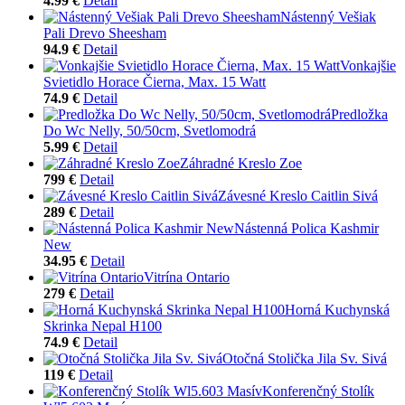
4.99 €
Detail
Nástenný Vešiak
Pali Drevo Sheesham
94.9 €
Detail
Vonkajšie
Svietidlo Horace Čierna, Max. 15 Watt
74.9 €
Detail
Predložka
Do Wc Nelly, 50/50cm, Svetlomodrá
5.99 €
Detail
Záhradné Kreslo Zoe
799 €
Detail
Závesné Kreslo Caitlin Sivá
289 €
Detail
Nástenná Polica Kashmir
New
34.95 €
Detail
Vitrína Ontario
279 €
Detail
Horná Kuchynská
Skrinka Nepal H100
74.9 €
Detail
Otočná Stolička Jila Sv. Sivá
119 €
Detail
Konferenčný Stolík