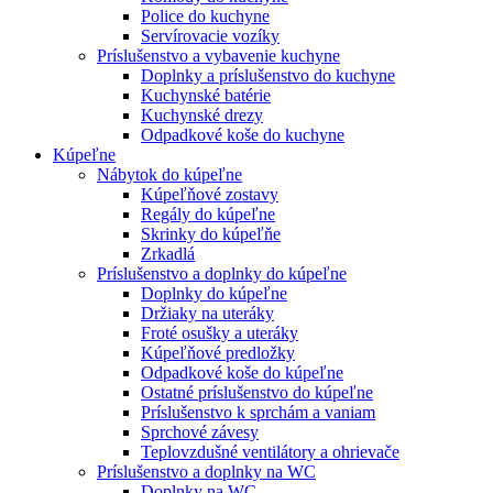
Police do kuchyne
Servírovacie vozíky
Príslušenstvo a vybavenie kuchyne
Doplnky a príslušenstvo do kuchyne
Kuchynské batérie
Kuchynské drezy
Odpadkové koše do kuchyne
Kúpeľne
Nábytok do kúpeľne
Kúpeľňové zostavy
Regály do kúpeľne
Skrinky do kúpeľňe
Zrkadlá
Príslušenstvo a doplnky do kúpeľne
Doplnky do kúpeľne
Držiaky na uteráky
Froté osušky a uteráky
Kúpeľňové predložky
Odpadkové koše do kúpeľne
Ostatné príslušenstvo do kúpeľne
Príslušenstvo k sprchám a vaniam
Sprchové závesy
Teplovzdušné ventilátory a ohrievače
Príslušenstvo a doplnky na WC
Doplnky na WC