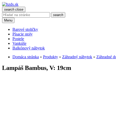
search
close
search
Menu
Barové stoličky
Písacie stoly
Postele
Vankúše
Balkónový nábytok
Domáca stránka
»
Produkty
»
Záhradný nábytok
»
Záhradné do
Lampáš Bambus, V: 19cm