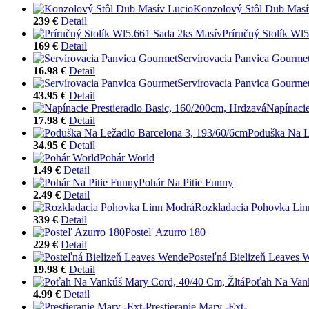
Konzolový Stôl Dub Masí
239 €
Detail
Príručný Stolík Wl
169 €
Detail
Servírovacia Panvica Gourme
16.98 €
Detail
Servírovacia Panvica Gourme
43.95 €
Detail
Napínacie
17.98 €
Detail
Poduška Na L
34.95 €
Detail
Pohár World
1.49 €
Detail
Pohár Na Pitie Funny
2.49 €
Detail
Rozkladacia Pohovka Li
339 €
Detail
Posteľ Azurro 180
229 €
Detail
Posteľná Bielizeň Leaves 
19.98 €
Detail
Poťah Na Vank
4.99 €
Detail
Prestieranie Mary -Ext-