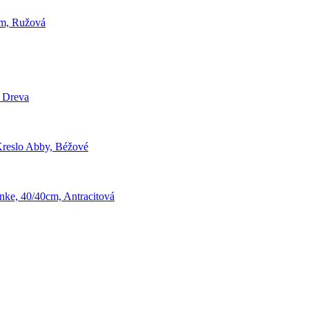
2cm, Ružová
 Dreva
reslo Abby, Béžové
nke, 40/40cm, Antracitová