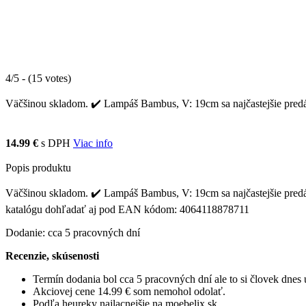
4/5 - (15 votes)
Väčšinou skladom. ✔️ Lampáš Bambus, V: 19cm sa najčastejšie predá
14.99 €
s DPH
Viac info
Popis produktu
Väčšinou skladom. ✔️ Lampáš Bambus, V: 19cm sa najčastejšie predáv
katalógu dohľadať aj pod EAN kódom: 4064118878711
Dodanie: cca 5 pracovných dní
Recenzie, skúsenosti
Termín dodania bol cca 5 pracovných dní ale to si človek dne
Akciovej cene 14.99 € som nemohol odolať.
Podľa heureky najlacnejšie na moebelix.sk