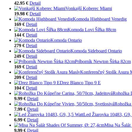
42.95 €
Detail
Vonkajší Koberec Miami
19.98 €
Detail
Komoda Highboard Venedig
169 €
Detail
Komoda Lovi Šířka 88cm
144 €
Detail
Komoda Ontario
279 €
Detail
Komoda Sideboard Ontario
249 €
Detail
Príborník Newton Šírka 82cm
169 €
Detail
Konferenčný Stolík Asura 
209 €
Detail
Drez Blanco Tipo 9 E
104 €
Detail
Rohožka D
9.99 €
Detail
Rohožka 
7.99 €
Detail
Led Žiarovka 10483, G9, 
6.99 €
Detail
Misa Na Šalát
9.99 €
Detail