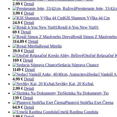
2.99 €
Detail
Prestieranie Jette, 33/4
3.99 €
Detail
Kôš Shannon Výška 44 Cm
24.9 €
Detail
Regál 4-You New Yur01
69 €
Detail
Regál Simon Z Masívneho
314.89 €
Detail
Regal Mirella
39.9 €
Detail
Otočné Relaxačné K
169 €
Detail
Sedacia Súprava Chance
1149 €
Detail
Sedací Vankúš A
4.99 €
Detail
Sevítky Kai, 20 Ks/bal.
2.99 €
Detail
Skrinka Na Dokumenty Tio
139 €
Detail
Plastová Stolička Eset Čierna
64.9 €
Detail
Umelá Rastlina Gundula
3.99 €
Detail