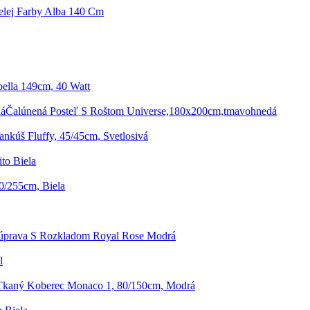
elej Farby Alba 140 Cm
ella 149cm, 40 Watt
Čalúnená Posteľ S Roštom Universe,180x200cm,tmavohnedá
nkúš Fluffy, 45/45cm, Svetlosivá
to Biela
0/255cm, Biela
Súprava S Rozkladom Royal Rose Modrá
l
Tkaný Koberec Monaco 1, 80/150cm, Modrá