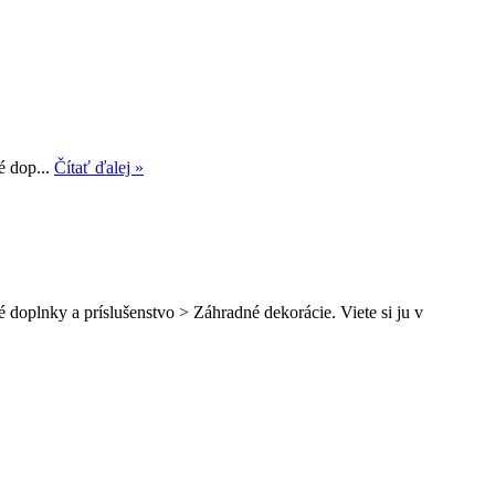
é dop...
Čítať ďalej »
doplnky a príslušenstvo > Záhradné dekorácie. Viete si ju v