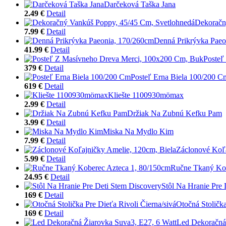
Darčeková Taška Jana
2.49 €
Detail
Dekoračn
7.99 €
Detail
Denná Prikrývka Paeo
41.99 €
Detail
Posteľ
379 €
Detail
Posteľ Erna Biela 100/200 C
619 €
Detail
Kliešte 1100930mömax
2.99 €
Detail
Držiak Na Zubnú Kefku Pam
3.99 €
Detail
Miska Na Mydlo Kim
7.99 €
Detail
Záclonové Koľa
5.99 €
Detail
Ručne Tkaný Kob
24.95 €
Detail
Stôl Na Hranie Pre 
169 €
Detail
Otočná Stolička
169 €
Detail
Led Dekoračná 