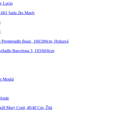
v Lucio
5.661 Sada 2ks Masív
t
t
 Prestieradlo Basic, 160/200cm, Hrdzavá
ežadlo Barcelona 3, 193/60/6cm
nn Modrá
Wende
úš Mary Cord, 40/40 Cm, Žltá