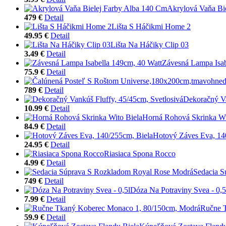
Akrylová Vaňa Bi
479 €
Detail
Lišta S Háčikmi Home 2
49.95 €
Detail
Lišta Na Háčiky Clip 03
3.49 €
Detail
Závesná Lampa Isab
75.9 €
Detail
789 €
Detail
Dekoračný Va
10.99 €
Detail
Horná Rohová Skrinka Wi
84.9 €
Detail
Hotový Záves Eva, 14
24.95 €
Detail
Riasiaca Spona Rocco
4.99 €
Detail
Sedacia 
749 €
Detail
Dóza Na Potraviny Svea - 0,5
7.99 €
Detail
Ručne 
59.9 €
Detail