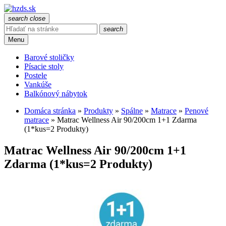
search
close
search
Menu
Barové stoličky
Písacie stoly
Postele
Vankúše
Balkónový nábytok
Domáca stránka
»
Produkty
»
Spálne
»
Matrace
»
Penové
matrace
»
Matrac Wellness Air 90/200cm 1+1 Zdarma
(1*kus=2 Produkty)
Matrac Wellness Air 90/200cm 1+1
Zdarma (1*kus=2 Produkty)