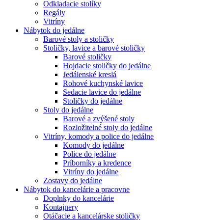
Odkladacie stolíky
Regály
Vitríny
Nábytok do jedálne
Barové stoly a stoličky
Stoličky, lavice a barové stoličky
Barové stoličky
Hojdacie stoličky do jedálne
Jedálenské kreslá
Rohové kuchynské lavice
Sedacie lavice do jedálne
Stoličky do jedálne
Stoly do jedálne
Barové a zvýšené stoly
Rozložitelné stoly do jedálne
Vitríny, komody a police do jedálne
Komody do jedálne
Police do jedálne
Príborníky a kredence
Vitríny do jedálne
Zostavy do jedálne
Nábytok do kancelárie a pracovne
Doplnky do kancelárie
Kontajnery
Otáčacie a kancelárske stoličky