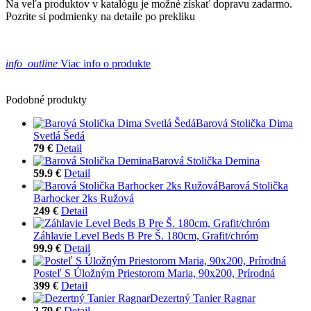
Na veľa produktov v katalógu je možné získať dopravu zadarmo.
Pozrite si podmienky na detaile po prekliku
info_outline
Viac info o produkte
Podobné produkty
Barová Stolička Dima
Svetlá Šedá
79 €
Detail
Barová Stolička Demina
59.9 €
Detail
Barová Stolička
Barhocker 2ks Ružová
249 €
Detail
Záhlavie Level Beds B Pre Š. 180cm, Grafit/chróm
99.9 €
Detail
Posteľ S Úložným Priestorom Maria, 90x200, Prírodná
399 €
Detail
Dezertný Tanier Ragnar
2.79 €
Detail