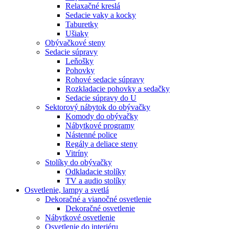
Relaxačné kreslá
Sedacie vaky a kocky
Taburetky
Ušiaky
Obývačkové steny
Sedacie súpravy
Leňošky
Pohovky
Rohové sedacie súpravy
Rozkladacie pohovky a sedačky
Sedacie súpravy do U
Sektorový nábytok do obývačky
Komody do obývačky
Nábytkové programy
Nástenné police
Regály a deliace steny
Vitríny
Stolíky do obývačky
Odkladacie stolíky
TV a audio stolíky
Osvetlenie, lampy a svetlá
Dekoračné a vianočné osvetlenie
Dekoračné osvetlenie
Nábytkové osvetlenie
Osvetlenie do interiéru