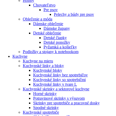
Hobby
Chovateľstvo
Pre psov
Pelechy a búdy pre psov
Oblečenie a móda
Dámske oblečenie
Dámske župany
Detské oblečenie
Detské čiapky
Detské ponožky
Pyžamká a košieľky
Podložky a stojany k notebookom
Kuchyne
Kuchyne na mieru
Kuchynské linky a bloky
Kuchynské bloky
Kuchynské linky bez spotrebičov
Kuchynské linky so spotrebičmi
Kuchynské linky v tvare L
Kuchynské skrinky a sektorové kuchyne
Horné skrinky
Potravinové skrinky s výsuvom
Skrinky pre spotrebiče a pracovné dosky
Spodné skrinky
Kuchynské spotrebiče