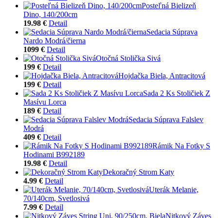
Posteľná Bielizeň
Dino, 140/200cm
19.98 €
Detail
Sedacia Súprava
Nardo Modrá/čierna
1099 €
Detail
Otočná Stolička Sivá
199 €
Detail
Hojdačka Biela, Antracitová
199 €
Detail
Sada 2 Ks Stoličiek Z
Masívu Lorca
189 €
Detail
Sedacia Súprava Falslev
Modrá
409 €
Detail
Rámik Na Fotky S
Hodinami B992189
19.98 €
Detail
Dekoračný Strom Katy
4.99 €
Detail
Uterák Melanie,
70/140cm, Svetlosivá
7.99 €
Detail
Nitkový Záves