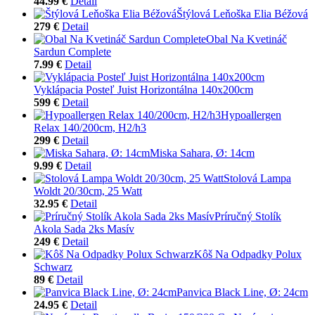
44.99 €
Detail
Štýlová Leňoška Elia Béžová
279 €
Detail
Obal Na Kvetináč
Sardun Complete
7.99 €
Detail
Vyklápacia Posteľ Juist Horizontálna 140x200cm
599 €
Detail
Hypoallergen
Relax 140/200cm, H2/h3
299 €
Detail
Miska Sahara, Ø: 14cm
9.99 €
Detail
Stolová Lampa
Woldt 20/30cm, 25 Watt
32.95 €
Detail
Príručný Stolík
Akola Sada 2ks Masív
249 €
Detail
Kôš Na Odpadky Polux
Schwarz
89 €
Detail
Panvica Black Line, Ø: 24cm
24.95 €
Detail