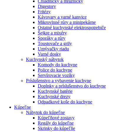
Chladničky a mrazničky
Digestory
Fritézy
Kávovary a varné kanvice
Mikrovlnné rúry a minipekárne
Ostatné kuchynské elektrospotrebiče
Šejkre a mixéry
Sporáky a rúry
Toustovače a grily
Umývačky riadu
Varné dosky
Kuchynský nábytok
Komody do kuchyne
Police do kuchyne
Servírovacie vozíky
Príslušenstvo a vybavenie kuchyne
Doplnky a príslušenstvo do kuchyne
Kuchynské batérie
Kuchynské drezy
Odpadkové koše do kuchyne
Kúpeľne
Nábytok do kúpeľne
Kúpeľňové zostavy
Regály do kúpeľne
Skrinky do kúpeľňe