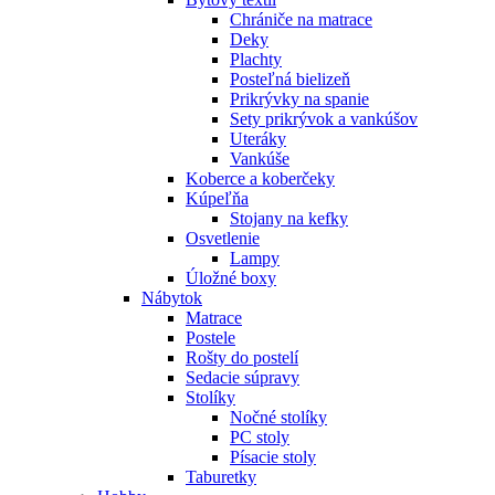
Chrániče na matrace
Deky
Plachty
Posteľná bielizeň
Prikrývky na spanie
Sety prikrývok a vankúšov
Uteráky
Vankúše
Koberce a koberčeky
Kúpeľňa
Stojany na kefky
Osvetlenie
Lampy
Úložné boxy
Nábytok
Matrace
Postele
Rošty do postelí
Sedacie súpravy
Stolíky
Nočné stolíky
PC stoly
Písacie stoly
Taburetky