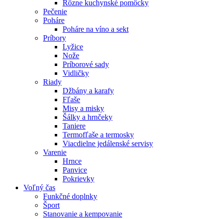
Rôzne kuchynské pomôcky
Pečenie
Poháre
Poháre na víno a sekt
Príbory
Lyžice
Nože
Príborové sady
Vidličky
Riady
Džbány a karafy
Fľaše
Misy a misky
Šálky a hrnčeky
Taniere
Termofľaše a termosky
Viacdielne jedálenské servisy
Varenie
Hrnce
Panvice
Pokrievky
Voľný čas
Funkčné doplnky
Šport
Stanovanie a kempovanie