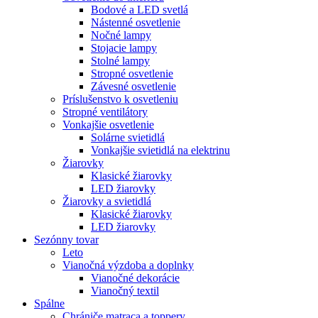
Bodové a LED svetlá
Nástenné osvetlenie
Nočné lampy
Stojacie lampy
Stolné lampy
Stropné osvetlenie
Závesné osvetlenie
Príslušenstvo k osvetleniu
Stropné ventilátory
Vonkajšie osvetlenie
Solárne svietidlá
Vonkajšie svietidlá na elektrinu
Žiarovky
Klasické žiarovky
LED žiarovky
Žiarovky a svietidlá
Klasické žiarovky
LED žiarovky
Sezónny tovar
Leto
Vianočná výzdoba a doplnky
Vianočné dekorácie
Vianočný textil
Spálne
Chrániče matraca a toppery