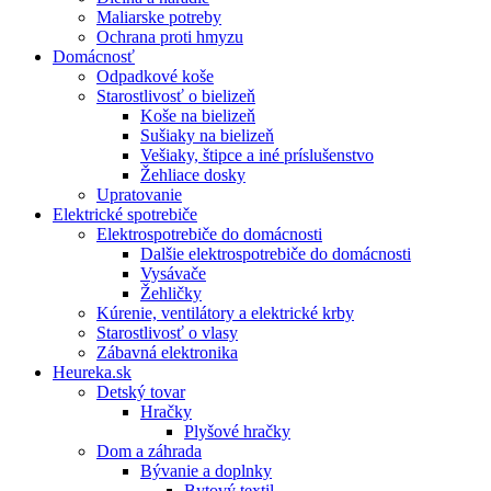
Maliarske potreby
Ochrana proti hmyzu
Domácnosť
Odpadkové koše
Starostlivosť o bielizeň
Koše na bielizeň
Sušiaky na bielizeň
Vešiaky, štipce a iné príslušenstvo
Žehliace dosky
Upratovanie
Elektrické spotrebiče
Elektrospotrebiče do domácnosti
Dalšie elektrospotrebiče do domácnosti
Vysávače
Žehličky
Kúrenie, ventilátory a elektrické krby
Starostlivosť o vlasy
Zábavná elektronika
Heureka.sk
Detský tovar
Hračky
Plyšové hračky
Dom a záhrada
Bývanie a doplnky
Bytový textil