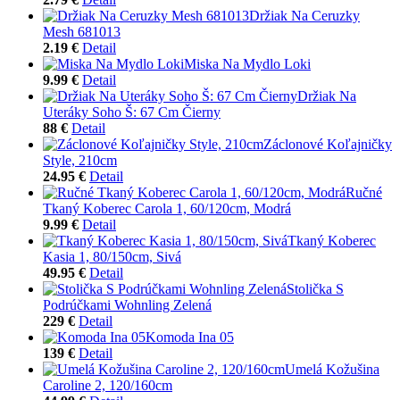
Držiak Na Ceruzky
Mesh 681013
2.19 €
Detail
Miska Na Mydlo Loki
9.99 €
Detail
Držiak Na
Uteráky Soho Š: 67 Cm Čierny
88 €
Detail
Záclonové Koľajničky
Style, 210cm
24.95 €
Detail
Ručné
Tkaný Koberec Carola 1, 60/120cm, Modrá
9.99 €
Detail
Tkaný Koberec
Kasia 1, 80/150cm, Sivá
49.95 €
Detail
Stolička S
Podrúčkami Wohnling Zelená
229 €
Detail
Komoda Ina 05
139 €
Detail
Umelá Kožušina
Caroline 2, 120/160cm