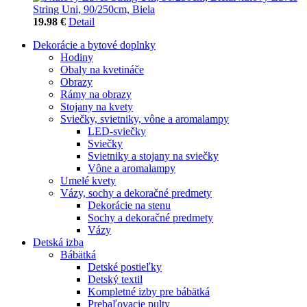
String Uni, 90/250cm, Biela
19.98 €
Detail
Dekorácie a bytové doplnky
Hodiny
Obaly na kvetináče
Obrazy
Rámy na obrazy
Stojany na kvety
Sviečky, svietniky, vône a aromalampy
LED-sviečky
Sviečky
Svietniky a stojany na sviečky
Vône a aromalampy
Umelé kvety
Vázy, sochy a dekoračné predmety
Dekorácie na stenu
Sochy a dekoračné predmety
Vázy
Detská izba
Bábätká
Detské postieľky
Detský textil
Kompletné izby pre bábätká
Prebaľovacie pulty