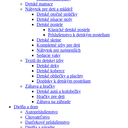
Detské matrace
Nábytok pre deti a mládež
Detské otočné stoličky
Detské písacie stoly
Detské postele
Klasické detské postele
Príslušenstvo k detským posteliam
Detské skrine
Kompletné izby pre deti
Nábytok pre najmenších
Sedacie vaky
Textil do detskej izby
Detské deky
Detské koberce
Detské obliečky a plachty
Doplnky k detským posteliam
Zábava a hračky
Detské autá a kolobežky
Hračky pre deti
Zábava na záhrade
Dielňa a dom
Autopríslušenstvo
Chovateľstvo
Darčekové príslušenstvo
Dielňa a náradie