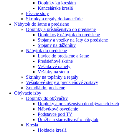
Doplnky ku kreslám
Kancelárske kreslá
Písacie stoly
Skrinky a regály do kancelárie
Nábytok do šatne a predsiene
Doplnky a príslušenstvo do predsiene
Doplnkový nábytok do predsiene
Stojany a vozíky na šaty do predsiene
Stojany na dáždníky
Nábytok do predsiene
Lavice do predsiene a šatne
Predsieňové skrine
Vešiakové panely
Vešiaky na stenu
Skrinky na topánky a regály
Vešiakové steny a predsieňové zostavy
Zrkadlá do predsiene
Obývacie izby
Doplnky do obývačky
Doplnky a príslušenstvo do obývacích izieb
Nábytkové osvetlenie
Podstavce pod TV
Údržba a starostlivosť o nábytok
Kreslá
Hojdacie kreslá