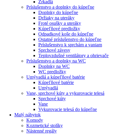
Zrkadlá
Príslušenstvo a doplnky do kúpeľne
Doplnky do kúpeľne
Držiaky na uteráky
Froté osušky a uteráky
Kúpeľňové predložky
Odpadkové koše do kúpeľne
Ostatné príslušenstvo do kúpeľne
Príslušenstvo k sprchám a vaniam
Sprchové závesy
Teplovzdušné ventilátory a ohrievače
Príslušenstvo a doplnky na WC
Doplnky na WC
WC predložky
Umývadlá a kúpeľňové batérie
Kúpeľňové batérie
Umývadlá
Vane, sprchové kúty a vykurovacie telesá
Sprchové kúty
Vane
Vykurovacie telesá do kúpeľne
Malý nábytok
Komody
Kozmetické stolíky
Nástenné regály