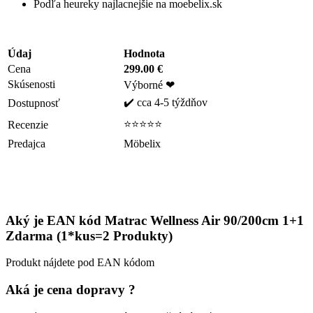
Podľa heureky najlacnejšie na moebelix.sk
Údaj
Hodnota
Cena
299.00 €
Skúsenosti
Výborné ❤
✔️ cca 4-5 týždňov
Dostupnosť
⭐⭐⭐⭐⭐
Recenzie
Predajca
Möbelix
Aký je EAN kód Matrac Wellness Air 90/200cm 1+1
Zdarma (1*kus=2 Produkty)
Produkt nájdete pod EAN kódom
Aká je cena dopravy ?