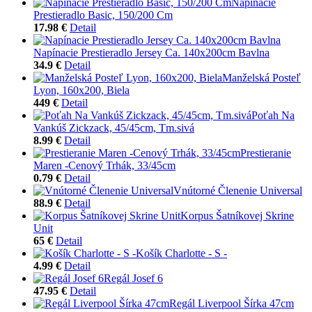
Napínacie
Prestieradlo Basic, 150/200 Cm
17.98 €
Detail
Napínacie Prestieradlo Jersey Ca. 140x200cm Bavlna
34.9 €
Detail
Manželská Posteľ
Lyon, 160x200, Biela
449 €
Detail
Poťah Na
Vankúš Zickzack, 45/45cm, Tm.sivá
8.99 €
Detail
Prestieranie
Maren -Cenový Trhák, 33/45cm
0.79 €
Detail
Vnútorné Členenie Universal
88.9 €
Detail
Korpus Šatníkovej Skrine
Unit
65 €
Detail
Košík Charlotte - S -
4.99 €
Detail
Regál Josef 6
47.95 €
Detail
Regál Liverpool Šírka 47cm