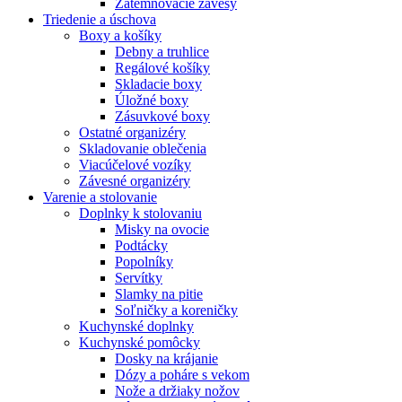
Zatemňovacie závesy
Triedenie a úschova
Boxy a košíky
Debny a truhlice
Regálové košíky
Skladacie boxy
Úložné boxy
Zásuvkové boxy
Ostatné organizéry
Skladovanie oblečenia
Viacúčelové vozíky
Závesné organizéry
Varenie a stolovanie
Doplnky k stolovaniu
Misky na ovocie
Podtácky
Popolníky
Servítky
Slamky na pitie
Soľničky a koreničky
Kuchynské doplnky
Kuchynské pomôcky
Dosky na krájanie
Dózy a poháre s vekom
Nože a držiaky nožov