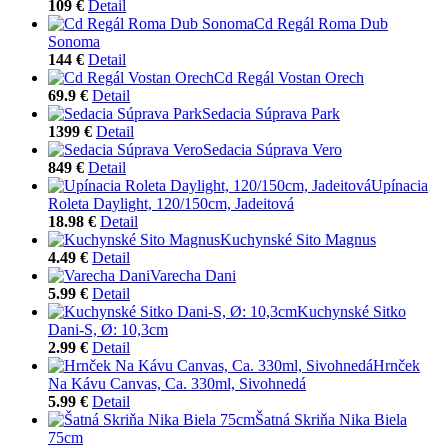
109 €
Detail
Cd Regál Roma Dub
Sonoma
144 €
Detail
Cd Regál Vostan Orech
69.9 €
Detail
Sedacia Súprava Park
1399 €
Detail
Sedacia Súprava Vero
849 €
Detail
Upínacia
Roleta Daylight, 120/150cm, Jadeitová
18.98 €
Detail
Kuchynské Sito Magnus
4.49 €
Detail
Varecha Dani
5.99 €
Detail
Kuchynské Sitko
Dani-S, Ø: 10,3cm
2.99 €
Detail
Hrnček
Na Kávu Canvas, Ca. 330ml, Sivohnedá
5.99 €
Detail
Šatná Skriňa Nika Biela
75cm