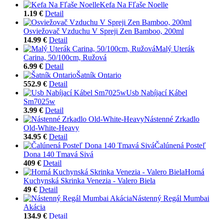
Kefa Na Fľaše Noelle
1.19 €
Detail
Osviežovač Vzduchu V Spreji Zen Bamboo, 200ml
14.99 €
Detail
Malý Uterák
Carina, 50/100cm, Ružová
6.99 €
Detail
Šatník Ontario
552.9 €
Detail
Usb Nabíjací Kábel
Sm7025w
3.99 €
Detail
Nástenné Zrkadlo
Old-White-Heavy
34.95 €
Detail
Čalúnená Posteľ
Dona 140 Tmavá Sivá
409 €
Detail
Horná
Kuchynská Skrinka Venezia - Valero Biela
49 €
Detail
Nástenný Regál Mumbai
Akácia
134.9 €
Detail