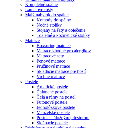
Kompletné spálne
Lamelové rošty
Malý nábytok do spálne
Komody do spálne
Nočné stolíky
Stojany na šaty a oblečenie
Toaletné a kozmetické stolíky
Matrace
Boxspring matrace
Matrace vhodné pro alergikov
Matracové sety
Penové matrace
Pružinové matrace
Skladacie matrace pre hostí
Vrchné matrace
Postele
Americké postele
Čalúnené postele
Čelá a rámy na posteľ
Futónové postele
Jednolôžkové postele
Manželské postele
Postele s úložným priestorom
Sklápacie postele
Príslušenstvo a doplnky do spálne