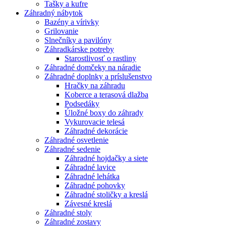
Tašky a kufre
Záhradný nábytok
Bazény a vírivky
Grilovanie
Slnečníky a pavilóny
Záhradkárske potreby
Starostlivosť o rastliny
Záhradné domčeky na náradie
Záhradné doplnky a príslušenstvo
Hračky na záhradu
Koberce a terasová dlažba
Podsedáky
Úložné boxy do záhrady
Vykurovacie telesá
Záhradné dekorácie
Záhradné osvetlenie
Záhradné sedenie
Záhradné hojdačky a siete
Záhradné lavice
Záhradné lehátka
Záhradné pohovky
Záhradné stoličky a kreslá
Závesné kreslá
Záhradné stoly
Záhradné zostavy