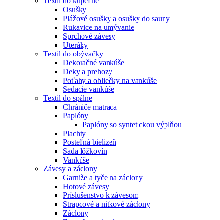
Textil do kúpeľne
Osušky
Plážové osušky a osušky do sauny
Rukavice na umývanie
Sprchové závesy
Uteráky
Textil do obývačky
Dekoračné vankúše
Deky a prehozy
Poťahy a obliečky na vankúše
Sedacie vankúše
Textil do spálne
Chrániče matraca
Paplóny
Paplóny so syntetickou výplňou
Plachty
Posteľná bielizeň
Sada lôžkovín
Vankúše
Závesy a záclony
Garniže a tyče na záclony
Hotové závesy
Príslušenstvo k závesom
Strapcové a nitkové záclony
Záclony