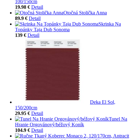
100/150cm
19.98 €
Detail
Otočná Stolička Anna
89.9 €
Detail
Skrinka Na
Topánky Taja Dub Sonoma
139 €
Detail
Deka El Sol,
150/200cm
29.95 €
Detail
Tunel Na
Hranie Orgovánový/béžový Koník
104.9 €
Detail