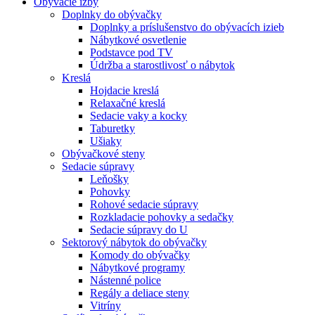
Obývacie izby
Doplnky do obývačky
Doplnky a príslušenstvo do obývacích izieb
Nábytkové osvetlenie
Podstavce pod TV
Údržba a starostlivosť o nábytok
Kreslá
Hojdacie kreslá
Relaxačné kreslá
Sedacie vaky a kocky
Taburetky
Ušiaky
Obývačkové steny
Sedacie súpravy
Leňošky
Pohovky
Rohové sedacie súpravy
Rozkladacie pohovky a sedačky
Sedacie súpravy do U
Sektorový nábytok do obývačky
Komody do obývačky
Nábytkové programy
Nástenné police
Regály a deliace steny
Vitríny