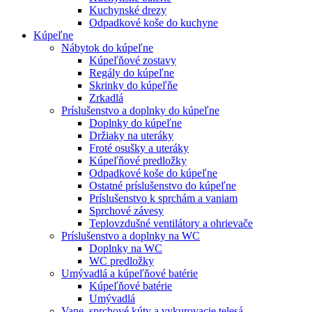
Kuchynské drezy
Odpadkové koše do kuchyne
Kúpeľne
Nábytok do kúpeľne
Kúpeľňové zostavy
Regály do kúpeľne
Skrinky do kúpeľňe
Zrkadlá
Príslušenstvo a doplnky do kúpeľne
Doplnky do kúpeľne
Držiaky na uteráky
Froté osušky a uteráky
Kúpeľňové predložky
Odpadkové koše do kúpeľne
Ostatné príslušenstvo do kúpeľne
Príslušenstvo k sprchám a vaniam
Sprchové závesy
Teplovzdušné ventilátory a ohrievače
Príslušenstvo a doplnky na WC
Doplnky na WC
WC predložky
Umývadlá a kúpeľňové batérie
Kúpeľňové batérie
Umývadlá
Vane, sprchové kúty a vykurovacie telesá