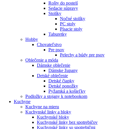
Rošty do postelí
Sedacie súpravy
Stolíky
Nočné stolíky
PC stoly
Písacie stoly
Taburetky
Hobby
Chovateľstvo
Pre psov
Pelechy a búdy pre psov
Oblečenie a móda
Dámske oblečenie
Dámske župany
Detské oblečenie
Detské čiapky
Detské ponožky
Pyžamká a košieľky
Podložky a stojany k notebookom
Kuchyne
Kuchyne na mieru
Kuchynské linky a bloky
Kuchynské bloky
Kuchynské linky bez spotrebičov
Kuchynské linky so spotrebičmi