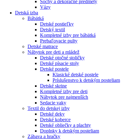
Sochy a dekoračné predmety
Vázy
Detská izba
Bábätká
Detské postieľky
Detský textil
Kompletné izby pre bábätká
Prebaľovacie pulty
Detské matrace
Nábytok pre deti a mládež
Detské otočné stoličky
Detské písacie stoly
Detské postele
Klasické detské postele
Príslušenstvo k detským posteliam
Detské skrine
Kompletné izby pre deti
Nábytok pre najmenších
Sedacie vaky
Textil do detskej izby
Detské deky
Detské koberce
Detské obliečky a plachty
Doplnky k detským posteliam
Zábava a hračky