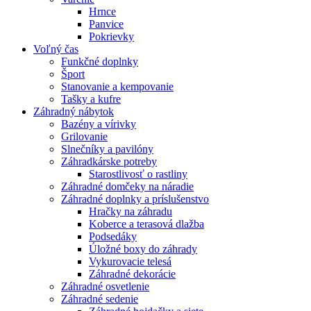
Hrnce
Panvice
Pokrievky
Voľný čas
Funkčné doplnky
Šport
Stanovanie a kempovanie
Tašky a kufre
Záhradný nábytok
Bazény a vírivky
Grilovanie
Slnečníky a pavilóny
Záhradkárske potreby
Starostlivosť o rastliny
Záhradné domčeky na náradie
Záhradné doplnky a príslušenstvo
Hračky na záhradu
Koberce a terasová dlažba
Podsedáky
Úložné boxy do záhrady
Vykurovacie telesá
Záhradné dekorácie
Záhradné osvetlenie
Záhradné sedenie