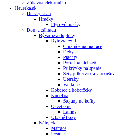
Zábavná elektronika
Heureka.sk
Detský tovar
Hračky
Plyšové hračky
Dom a záhrada
Bývanie a doplnky
Bytový textil
Chrániče na matrace
Deky
Plachty
Posteľná bielizeň
Prikrývky na spanie
Sety prikrývok a vankúšov
Uteráky
Vankúše
Koberce a koberčeky
Kúpeľňa
Stojany na kefky
Osvetlenie
Lampy
Úložné boxy
Nábytok
Matrace
Postele