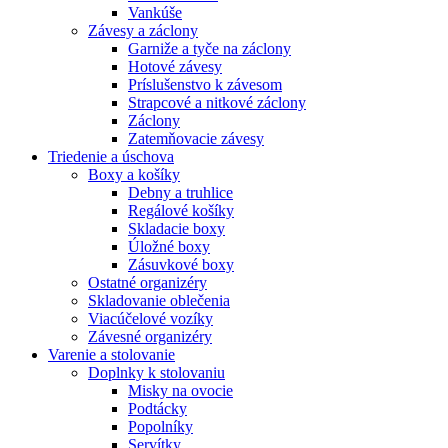
Vankúše
Závesy a záclony
Garniže a tyče na záclony
Hotové závesy
Príslušenstvo k závesom
Strapcové a nitkové záclony
Záclony
Zatemňovacie závesy
Triedenie a úschova
Boxy a košíky
Debny a truhlice
Regálové košíky
Skladacie boxy
Úložné boxy
Zásuvkové boxy
Ostatné organizéry
Skladovanie oblečenia
Viacúčelové vozíky
Závesné organizéry
Varenie a stolovanie
Doplnky k stolovaniu
Misky na ovocie
Podtácky
Popolníky
Servítky