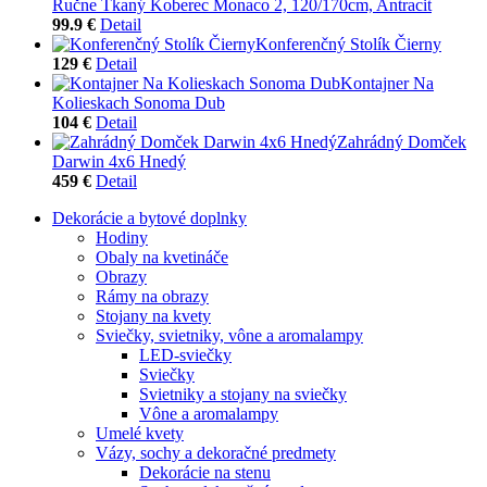
Ručne Tkaný Koberec Monaco 2, 120/170cm, Antracit
99.9 €
Detail
Konferenčný Stolík Čierny
129 €
Detail
Kontajner Na
Kolieskach Sonoma Dub
104 €
Detail
Zahrádný Domček
Darwin 4x6 Hnedý
459 €
Detail
Dekorácie a bytové doplnky
Hodiny
Obaly na kvetináče
Obrazy
Rámy na obrazy
Stojany na kvety
Sviečky, svietniky, vône a aromalampy
LED-sviečky
Sviečky
Svietniky a stojany na sviečky
Vône a aromalampy
Umelé kvety
Vázy, sochy a dekoračné predmety
Dekorácie na stenu