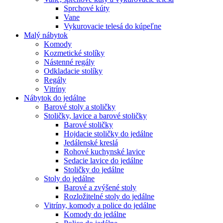
Sprchové kúty
Vane
Vykurovacie telesá do kúpeľne
Malý nábytok
Komody
Kozmetické stolíky
Nástenné regály
Odkladacie stolíky
Regály
Vitríny
Nábytok do jedálne
Barové stoly a stoličky
Stoličky, lavice a barové stoličky
Barové stoličky
Hojdacie stoličky do jedálne
Jedálenské kreslá
Rohové kuchynské lavice
Sedacie lavice do jedálne
Stoličky do jedálne
Stoly do jedálne
Barové a zvýšené stoly
Rozložitelné stoly do jedálne
Vitríny, komody a police do jedálne
Komody do jedálne