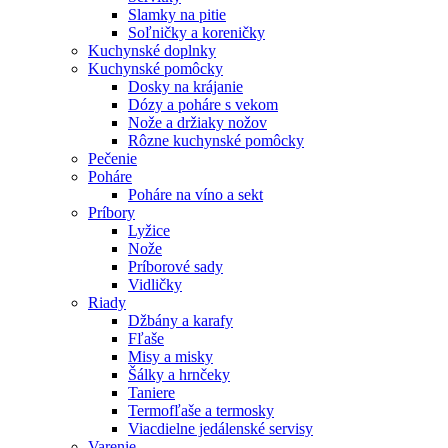
Slamky na pitie
Soľničky a koreničky
Kuchynské doplnky
Kuchynské pomôcky
Dosky na krájanie
Dózy a poháre s vekom
Nože a držiaky nožov
Rôzne kuchynské pomôcky
Pečenie
Poháre
Poháre na víno a sekt
Príbory
Lyžice
Nože
Príborové sady
Vidličky
Riady
Džbány a karafy
Fľaše
Misy a misky
Šálky a hrnčeky
Taniere
Termofľaše a termosky
Viacdielne jedálenské servisy
Varenie