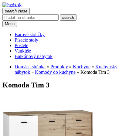
search
close
search
Menu
Barové stoličky
Písacie stoly
Postele
Vankúše
Balkónový nábytok
Domáca stránka
»
Produkty
»
Kuchyne
»
Kuchynský
nábytok
»
Komody do kuchyne
»
Komoda Tim 3
Komoda Tim 3