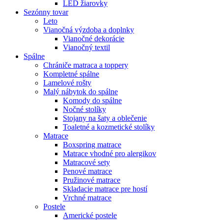
LED žiarovky
Sezónny tovar
Leto
Vianočná výzdoba a doplnky
Vianočné dekorácie
Vianočný textil
Spálne
Chrániče matraca a toppery
Kompletné spálne
Lamelové rošty
Malý nábytok do spálne
Komody do spálne
Nočné stolíky
Stojany na šaty a oblečenie
Toaletné a kozmetické stolíky
Matrace
Boxspring matrace
Matrace vhodné pro alergikov
Matracové sety
Penové matrace
Pružinové matrace
Skladacie matrace pre hostí
Vrchné matrace
Postele
Americké postele