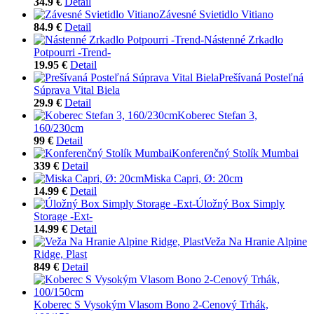
34.9 €
Detail
Závesné Svietidlo Vitiano
84.9 €
Detail
Nástenné Zrkadlo
Potpourri -Trend-
19.95 €
Detail
Prešívaná Posteľná
Súprava Vital Biela
29.9 €
Detail
Koberec Stefan 3,
160/230cm
99 €
Detail
Konferenčný Stolík Mumbai
339 €
Detail
Miska Capri, Ø: 20cm
14.99 €
Detail
Úložný Box Simply
Storage -Ext-
14.99 €
Detail
Veža Na Hranie Alpine
Ridge, Plast
849 €
Detail
Koberec S Vysokým Vlasom Bono 2-Cenový Trhák,