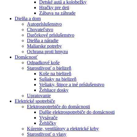
Detské autá a kolobežky
Hračky pre deti
Zábava na záhrade
Dielňa a dom
Autopríslušenstvo
Chovateľstvo
Darčekové príslušenstvo
Dielňa a náradie
Maliarske potreby
Ochrana proti hmyzu
Domácnosť
Odpadkové koše
Starostlivosť o bielizeň
Koše na bielizeň
Sušiaky na bielizeň
Vešiaky, štipce a iné príslušenstvo
Žehliace dosky
Upratovanie
Elektrické spotrebiče
Elektrospotrebiče do domácnosti
Dalšie elektrospotrebiče do domácnosti
Vysávače
Žehličky
Kúrenie, ventilátory a elektrické krby
Starostlivosť o vlasy