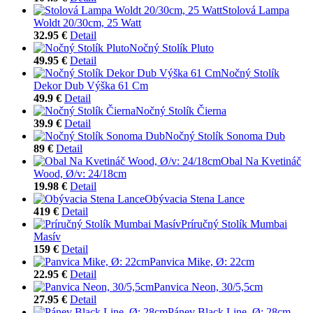
Stolová Lampa
Woldt 20/30cm, 25 Watt
32.95 €
Detail
Nočný Stolík Pluto
49.95 €
Detail
Nočný Stolík
Dekor Dub Výška 61 Cm
49.9 €
Detail
Nočný Stolík Čierna
39.9 €
Detail
Nočný Stolík Sonoma Dub
89 €
Detail
Obal Na Kvetináč
Wood, Ø/v: 24/18cm
19.98 €
Detail
Obývacia Stena Lance
419 €
Detail
Príručný Stolík Mumbai
Masív
159 €
Detail
Panvica Mike, Ø: 22cm
22.95 €
Detail
Panvica Neon, 30/5,5cm
27.95 €
Detail
Pánev Black Line, Ø: 28cm