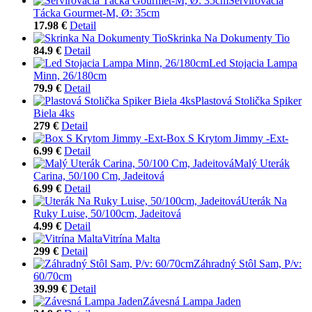
Servírovacia
Tácka Gourmet-M, Ø: 35cm
17.98 €
Detail
Skrinka Na Dokumenty Tio
84.9 €
Detail
Led Stojacia Lampa
Minn, 26/180cm
79.9 €
Detail
Plastová Stolička Spiker
Biela 4ks
279 €
Detail
Box S Krytom Jimmy -Ext-
6.99 €
Detail
Malý Uterák
Carina, 50/100 Cm, Jadeitová
6.99 €
Detail
Uterák Na
Ruky Luise, 50/100cm, Jadeitová
4.99 €
Detail
Vitrína Malta
299 €
Detail
Záhradný Stôl Sam, P/v:
60/70cm
39.99 €
Detail
Závesná Lampa Jaden