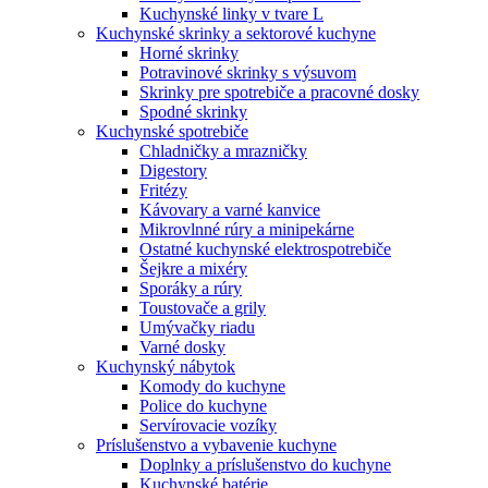
Kuchynské linky v tvare L
Kuchynské skrinky a sektorové kuchyne
Horné skrinky
Potravinové skrinky s výsuvom
Skrinky pre spotrebiče a pracovné dosky
Spodné skrinky
Kuchynské spotrebiče
Chladničky a mrazničky
Digestory
Fritézy
Kávovary a varné kanvice
Mikrovlnné rúry a minipekárne
Ostatné kuchynské elektrospotrebiče
Šejkre a mixéry
Sporáky a rúry
Toustovače a grily
Umývačky riadu
Varné dosky
Kuchynský nábytok
Komody do kuchyne
Police do kuchyne
Servírovacie vozíky
Príslušenstvo a vybavenie kuchyne
Doplnky a príslušenstvo do kuchyne
Kuchynské batérie