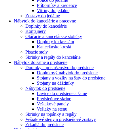
Police do jedálne
Príborníky a kredence
Vitríny do jedálne
Zostavy do jedálne
Nábytok do kancelárie a pracovne
Doplnky do kancelárie
Kontajnery
Otáčacie a kancelárske stoličky
Doplnky ku kreslám
Kancelárske kreslá
Písacie stoly
Skrinky a regály do kancelárie
Nábytok do šatne a predsiene
Doplnky a príslušenstvo do predsiene
Doplnkový nábytok do predsiene
Stojany a vozíky na šaty do predsiene
Stojany na dáždníky
Nábytok do predsiene
Lavice do predsiene a šatne
Predsieňové skrine
Vešiakové panely
Vešiaky na stenu
Skrinky na topánky a regály
Vešiakové steny a predsieňové zostavy
Zrkadlá do predsiene