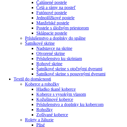
Čalúnené postele
Čelá a rámy na posteľ
Futónové postele
Jednolôžkové postele
Manželské postele
Postele s úložným priestorom
Sklápacie postele
Príslušenstvo a doplnky do spálne
Šatníkové skrine
Nadstavce na skrine
Otvorené skrine
Príslušenstvo ku skriniam
Rohové skrine
Šatníkové skrine s otočnými dverami
Šatníkové skrine s posuvnými dverami
Textil do domácnosti
Koberce a rohožky
Hladko tkané koberce
Koberce s vysokým vlasom
Kožušinové koberce
Príslušenstvo a doplnky ku kobercom
Rohožky
Zošívané koberce
Rolety a žáluzie
Plisé