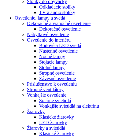
Stolíky do obývačky
Odkladacie stolíky
TV a audio stolíky
Osvetlenie, lampy a svetlá
Dekoračné a vianočné osvetlenie
Dekoračné osvetlenie
Nábytkové osvetlenie
Osvetlenie do interiéru
Bodové a LED svetlá
Nástenné osvetlenie
Nočné lampy
Stojacie lampy
Stolné lampy
Stropné osvetlenie
Závesné osvetlenie
Príslušenstvo k osvetleniu
Stropné ventilátory
Vonkajšie osvetlenie
Solárne svietidlá
Vonkajšie svietidlá na elektrinu
Žiarovky
Klasické žiarovky
LED žiarovky
Žiarovky a svietidlá
Klasické žiarovky