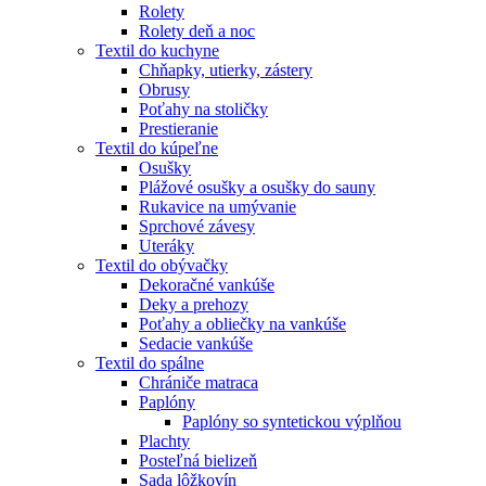
Rolety
Rolety deň a noc
Textil do kuchyne
Chňapky, utierky, zástery
Obrusy
Poťahy na stoličky
Prestieranie
Textil do kúpeľne
Osušky
Plážové osušky a osušky do sauny
Rukavice na umývanie
Sprchové závesy
Uteráky
Textil do obývačky
Dekoračné vankúše
Deky a prehozy
Poťahy a obliečky na vankúše
Sedacie vankúše
Textil do spálne
Chrániče matraca
Paplóny
Paplóny so syntetickou výplňou
Plachty
Posteľná bielizeň
Sada lôžkovín