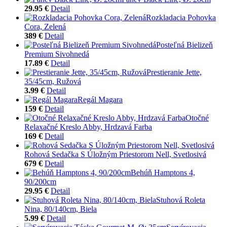
29.95 €
Detail
Rozkladacia Pohovka
Cora, Zelená
389 €
Detail
Posteľná Bielizeň
Premium Sivohnedá
17.89 €
Detail
Prestieranie Jette,
35/45cm, Ružová
3.99 €
Detail
Regál Magara
159 €
Detail
Otočné
Relaxačné Kreslo Abby, Hrdzavá Farba
169 €
Detail
Rohová Sedačka S Úložným Priestorom Nell, Svetlosivá
679 €
Detail
Behúň Hamptons 4,
90/200cm
29.95 €
Detail
Stuhová Roleta
Nina, 80/140cm, Biela
5.99 €
Detail