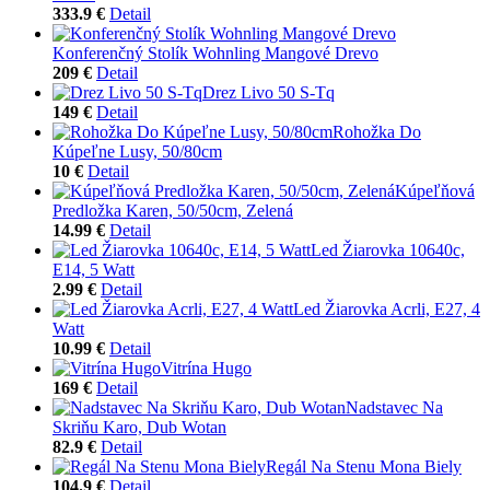
333.9 €
Detail
Konferenčný Stolík Wohnling Mangové Drevo
209 €
Detail
Drez Livo 50 S-Tq
149 €
Detail
Rohožka Do
Kúpeľne Lusy, 50/80cm
10 €
Detail
Kúpeľňová
Predložka Karen, 50/50cm, Zelená
14.99 €
Detail
Led Žiarovka 10640c,
E14, 5 Watt
2.99 €
Detail
Led Žiarovka Acrli, E27, 4
Watt
10.99 €
Detail
Vitrína Hugo
169 €
Detail
Nadstavec Na
Skriňu Karo, Dub Wotan
82.9 €
Detail
Regál Na Stenu Mona Biely
104.9 €
Detail