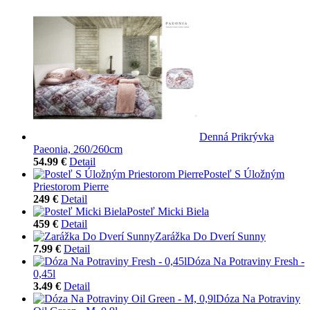
Denná Prikrývka
Paeonia, 260/260cm
54.99 €
Detail
Posteľ S Úložným
Priestorom Pierre
249 €
Detail
Posteľ Micki Biela
459 €
Detail
Zarážka Do Dverí Sunny
7.99 €
Detail
Dóza Na Potraviny Fresh -
0,45l
3.49 €
Detail
Dóza Na Potraviny