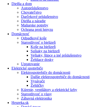
Dielňa a dom
Autopríslušenstvo
Chovateľstvo
Darčekové príslušenstvo
Dielňa a náradie
Maliarske potreby
Ochrana proti hmyzu
Domácnosť
Odpadkové koše
Starostlivosť o bielizeň
Koše na bielizeň
Sušiaky na bielizeň
Vešiaky, štipce a iné príslušenstvo
Žehliace dosky
Upratovanie
Elektrické spotrebiče
Elektrospotrebiče do domácnosti
Dalšie elektrospotrebiče do domácnosti
Vysávače
Žehličky
Kúrenie, ventilátory a elektrické krby
Starostlivosť o vlasy
Zábavná elektronika
Heureka.sk
Detský tovar