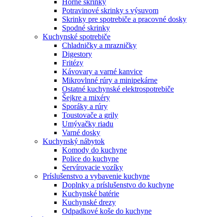
Horné skrinky
Potravinové skrinky s výsuvom
Skrinky pre spotrebiče a pracovné dosky
Spodné skrinky
Kuchynské spotrebiče
Chladničky a mrazničky
Digestory
Fritézy
Kávovary a varné kanvice
Mikrovlnné rúry a minipekárne
Ostatné kuchynské elektrospotrebiče
Šejkre a mixéry
Sporáky a rúry
Toustovače a grily
Umývačky riadu
Varné dosky
Kuchynský nábytok
Komody do kuchyne
Police do kuchyne
Servírovacie vozíky
Príslušenstvo a vybavenie kuchyne
Doplnky a príslušenstvo do kuchyne
Kuchynské batérie
Kuchynské drezy
Odpadkové koše do kuchyne