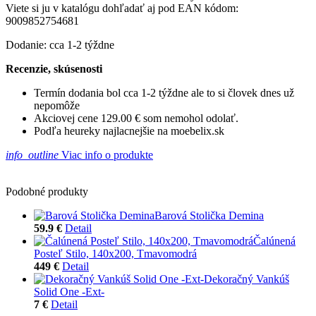
Viete si ju v katalógu dohľadať aj pod EAN kódom:
9009852754681
Dodanie: cca 1-2 týždne
Recenzie, skúsenosti
Termín dodania bol cca 1-2 týždne ale to si človek dnes už
nepomôže
Akciovej cene 129.00 € som nemohol odolať.
Podľa heureky najlacnejšie na moebelix.sk
info_outline
Viac info o produkte
Podobné produkty
Barová Stolička Demina
59.9 €
Detail
Čalúnená
Posteľ Stilo, 140x200, Tmavomodrá
449 €
Detail
Dekoračný Vankúš
Solid One -Ext-
7 €
Detail