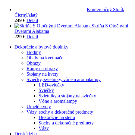
Konferenčný Stolík
Čierný/zlatý
249 €
Detail
Skriňa S Otočnými
Dverami Alabama
229 €
Detail
Dekorácie a bytové doplnky
Hodiny
Obaly na kvetináče
Obrazy
Rámy na obrazy
Stojany na kvety
Sviečky, svietniky, vône a aromalampy
LED-sviečky
Sviečky
Svietniky a stojany na sviečky
Vône a aromalampy
Umelé kvety
Vázy, sochy a dekoračné predmety
Dekorácie na stenu
Sochy a dekoračné predmety
Vázy
Detská izba