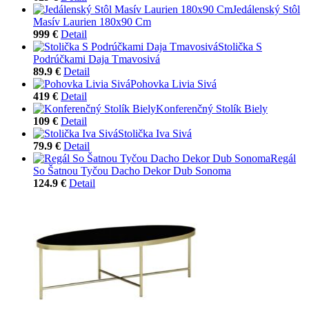
Jedálenský Stôl
Masív Laurien 180x90 Cm
999 €
Detail
Stolička S
Podrúčkami Daja Tmavosivá
89.9 €
Detail
Pohovka Livia Sivá
419 €
Detail
Konferenčný Stolík Biely
109 €
Detail
Stolička Iva Sivá
79.9 €
Detail
Regál
So Šatnou Tyčou Dacho Dekor Dub Sonoma
124.9 €
Detail