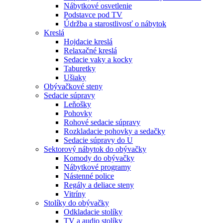
Nábytkové osvetlenie
Podstavce pod TV
Údržba a starostlivosť o nábytok
Kreslá
Hojdacie kreslá
Relaxačné kreslá
Sedacie vaky a kocky
Taburetky
Ušiaky
Obývačkové steny
Sedacie súpravy
Leňošky
Pohovky
Rohové sedacie súpravy
Rozkladacie pohovky a sedačky
Sedacie súpravy do U
Sektorový nábytok do obývačky
Komody do obývačky
Nábytkové programy
Nástenné police
Regály a deliace steny
Vitríny
Stolíky do obývačky
Odkladacie stolíky
TV a audio stolíky