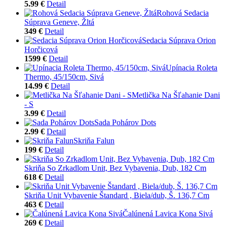
5.99 €
Detail
Rohová Sedacia
Súprava Geneve, Žltá
349 €
Detail
Sedacia Súprava Orion
Horčicová
1599 €
Detail
Upínacia Roleta
Thermo, 45/150cm, Sivá
14.99 €
Detail
Metlička Na Šľahanie Dani
- S
3.99 €
Detail
Sada Pohárov Dots
2.99 €
Detail
Skriňa Falun
199 €
Detail
Skriňa So Zrkadlom Unit, Bez Vybavenia, Dub, 182 Cm
618 €
Detail
Skriňa Unit Vybavenie Štandard , Biela/dub, Š. 136,7 Cm
463 €
Detail
Čalúnená Lavica Kona Sivá
269 €
Detail