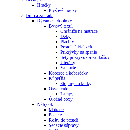
Hračky
Plyšové hračky
Dom a záhrada
Bývanie a doplnky
Bytový textil
Chrániče na matrace
Deky
Plachty
Posteľná bielizeň
Prikrývky na spanie
Sety prikrývok a vankúšov
Uteráky
Vankúše
Koberce a koberčeky
Kúpeľňa
Stojany na kefky
Osvetlenie
Lampy
Úložné boxy
Nábytok
Matrace
Postele
Rošty do postelí
Sedacie súpravy