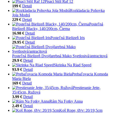
Písací Stôl Raf 12
199 €
Detail
Rozkladacia Pohovka
Jola Modrá
229 €
Detail
Posteľná
Bielizeň Blacky, 140/200cm, Čierna
16.98 €
Detail
Posteľná Bielizeň Iris
29.95 €
Detail
Posteľná Bielizeň Dvojfarebná Mako Svetlosivá/antracitová
29.9 €
Detail
Skrinka Na Riad Speed
93.9 €
Detail
Prebaľovacia Komoda
Maria Biela
169 €
Detail
Prestieranie Jette,
35/45cm, Ružová
3.99 €
Detail
Rám Na Fotky Anna
2.49 €
Detail
Koš Rope, Ø/v: 20/19,5cm