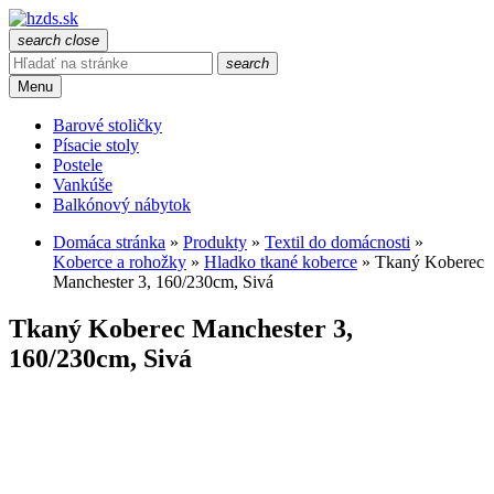
search
close
search
Menu
Barové stoličky
Písacie stoly
Postele
Vankúše
Balkónový nábytok
Domáca stránka
»
Produkty
»
Textil do domácnosti
»
Koberce a rohožky
»
Hladko tkané koberce
»
Tkaný Koberec
Manchester 3, 160/230cm, Sivá
Tkaný Koberec Manchester 3,
160/230cm, Sivá