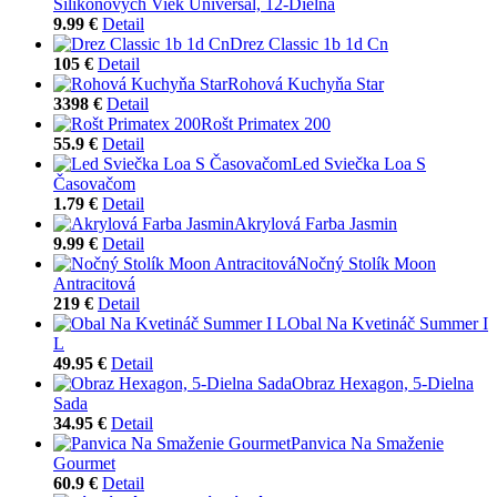
Silikónových Viek Universal, 12-Dielna
9.99 €
Detail
Drez Classic 1b 1d Cn
105 €
Detail
Rohová Kuchyňa Star
3398 €
Detail
Rošt Primatex 200
55.9 €
Detail
Led Sviečka Loa S
Časovačom
1.79 €
Detail
Akrylová Farba Jasmin
9.99 €
Detail
Nočný Stolík Moon
Antracitová
219 €
Detail
Obal Na Kvetináč Summer I
L
49.95 €
Detail
Obraz Hexagon, 5-Dielna
Sada
34.95 €
Detail
Panvica Na Smaženie
Gourmet
60.9 €
Detail