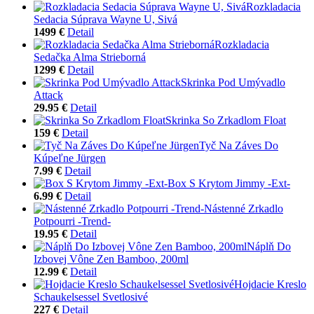
Rozkladacia
Sedacia Súprava Wayne U, Sivá
1499 €
Detail
Rozkladacia
Sedačka Alma Strieborná
1299 €
Detail
Skrinka Pod Umývadlo
Attack
29.95 €
Detail
Skrinka So Zrkadlom Float
159 €
Detail
Tyč Na Záves Do
Kúpeľne Jürgen
7.99 €
Detail
Box S Krytom Jimmy -Ext-
6.99 €
Detail
Nástenné Zrkadlo
Potpourri -Trend-
19.95 €
Detail
Náplň Do
Izbovej Vône Zen Bamboo, 200ml
12.99 €
Detail
Hojdacie Kreslo
Schaukelsessel Svetlosivé
227 €
Detail