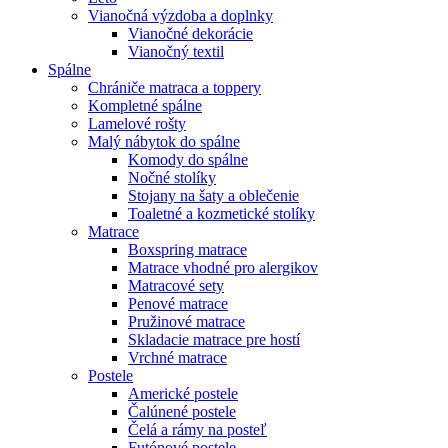
Vianočná výzdoba a doplnky
Vianočné dekorácie
Vianočný textil
Spálne
Chrániče matraca a toppery
Kompletné spálne
Lamelové rošty
Malý nábytok do spálne
Komody do spálne
Nočné stolíky
Stojany na šaty a oblečenie
Toaletné a kozmetické stolíky
Matrace
Boxspring matrace
Matrace vhodné pro alergikov
Matracové sety
Penové matrace
Pružinové matrace
Skladacie matrace pre hostí
Vrchné matrace
Postele
Americké postele
Čalúnené postele
Čelá a rámy na posteľ
Futónové postele