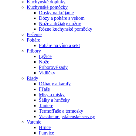
Kuchynské doplnky
Kuchynské pomôcky
Dosky na krájanie
Dózy a poháre s vekom
Nože a držiaky nožov
Rôzne kuchynské pomôcky
Pečenie
Poháre
Poháre na víno a sekt
Príbory
Lyžice
Nože
Príborové sady
Vidličky
Riady
Džbány a karafy
Fľaše
Misy a misky
Šálky a hrnčeky
Taniere
Termofľaše a termosky
Viacdielne jedálenské servisy
Varenie
Hrnce
Panvice