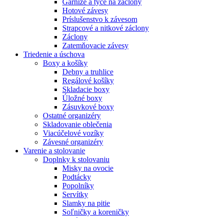
Garniže a tyče na záclony
Hotové závesy
Príslušenstvo k závesom
Strapcové a nitkové záclony
Záclony
Zatemňovacie závesy
Triedenie a úschova
Boxy a košíky
Debny a truhlice
Regálové košíky
Skladacie boxy
Úložné boxy
Zásuvkové boxy
Ostatné organizéry
Skladovanie oblečenia
Viacúčelové vozíky
Závesné organizéry
Varenie a stolovanie
Doplnky k stolovaniu
Misky na ovocie
Podtácky
Popolníky
Servítky
Slamky na pitie
Soľničky a koreničky