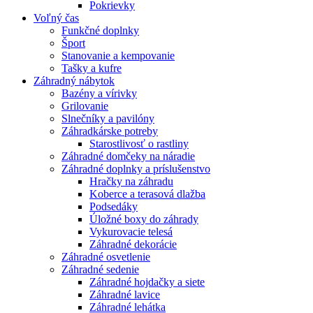
Pokrievky
Voľný čas
Funkčné doplnky
Šport
Stanovanie a kempovanie
Tašky a kufre
Záhradný nábytok
Bazény a vírivky
Grilovanie
Slnečníky a pavilóny
Záhradkárske potreby
Starostlivosť o rastliny
Záhradné domčeky na náradie
Záhradné doplnky a príslušenstvo
Hračky na záhradu
Koberce a terasová dlažba
Podsedáky
Úložné boxy do záhrady
Vykurovacie telesá
Záhradné dekorácie
Záhradné osvetlenie
Záhradné sedenie
Záhradné hojdačky a siete
Záhradné lavice
Záhradné lehátka