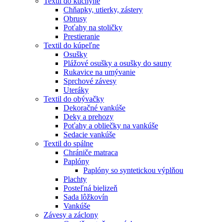
Textil do kuchyne
Chňapky, utierky, zástery
Obrusy
Poťahy na stoličky
Prestieranie
Textil do kúpeľne
Osušky
Plážové osušky a osušky do sauny
Rukavice na umývanie
Sprchové závesy
Uteráky
Textil do obývačky
Dekoračné vankúše
Deky a prehozy
Poťahy a obliečky na vankúše
Sedacie vankúše
Textil do spálne
Chrániče matraca
Paplóny
Paplóny so syntetickou výplňou
Plachty
Posteľná bielizeň
Sada lôžkovín
Vankúše
Závesy a záclony