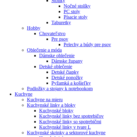
Stolíky
Nočné stolíky
PC stoly
Písacie stoly
Taburetky
Hobby
Chovateľstvo
Pre psov
Pelechy a búdy pre psov
Oblečenie a móda
Dámske oblečenie
Dámske župany
Detské oblečenie
Detské čiapky
Detské ponožky
Pyžamká a košieľky
Podložky a stojany k notebookom
Kuchyne
Kuchyne na mieru
Kuchynské linky a bloky
Kuchynské bloky
Kuchynské linky bez spotrebičov
Kuchynské linky so spotrebičmi
Kuchynské linky v tvare L
Kuchynské skrinky a sektorové kuchyne