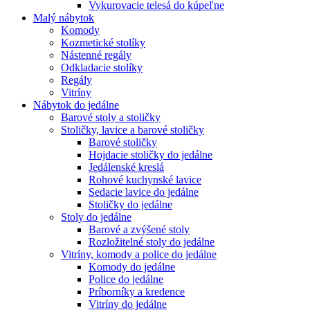
Vykurovacie telesá do kúpeľne
Malý nábytok
Komody
Kozmetické stolíky
Nástenné regály
Odkladacie stolíky
Regály
Vitríny
Nábytok do jedálne
Barové stoly a stoličky
Stoličky, lavice a barové stoličky
Barové stoličky
Hojdacie stoličky do jedálne
Jedálenské kreslá
Rohové kuchynské lavice
Sedacie lavice do jedálne
Stoličky do jedálne
Stoly do jedálne
Barové a zvýšené stoly
Rozložitelné stoly do jedálne
Vitríny, komody a police do jedálne
Komody do jedálne
Police do jedálne
Príborníky a kredence
Vitríny do jedálne