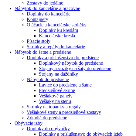
Zostavy do jedálne
Nábytok do kancelárie a pracovne
Doplnky do kancelárie
Kontajnery
Otáčacie a kancelárske stoličky
Doplnky ku kreslám
Kancelárske kreslá
Písacie stoly
Skrinky a regály do kancelárie
Nábytok do šatne a predsiene
Doplnky a príslušenstvo do predsiene
Doplnkový nábytok do predsiene
Stojany a vozíky na šaty do predsiene
Stojany na dáždníky
Nábytok do predsiene
Lavice do predsiene a šatne
Predsieňové skrine
Vešiakové panely
Vešiaky na stenu
Skrinky na topánky a regály
Vešiakové steny a predsieňové zostavy
Zrkadlá do predsiene
Obývacie izby
Doplnky do obývačky
Doplnky a príslušenstvo do obývacích izieb