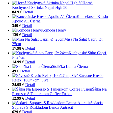
Horná
Kuchynská Skrinka Nepal Hgh 50
84.9 €
Detail
Kancelárske Kreslo
Apollo A1 Čierna
349 €
Detail
Komoda Henry
139 €
Detail
Misa Na Šalát Capri, Ø:
25cm
17.98 €
Detail
Kuchynské Sitko Capri,
P: 24cm
14.99 €
Detail
Stolička Lunita Čierna
49 €
Detail
Závesné Kreslo
Relax, 100/47cm, Sivá
24.95 €
Detail
Šálka Na
Espresso S Tanierikom Coffee Fusion
12.99 €
Detail
Sedacia
Súprava S Rozkladom Lenox Antracit
629 €
Detail