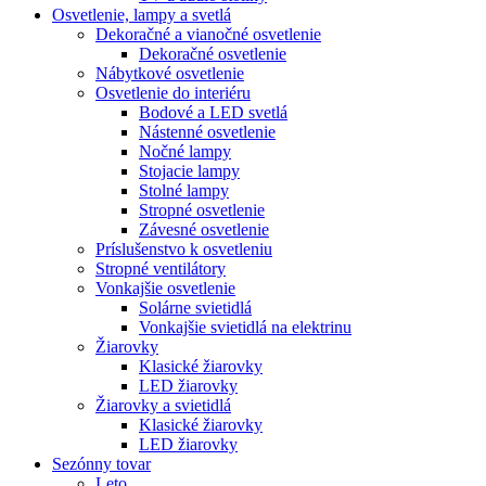
Osvetlenie, lampy a svetlá
Dekoračné a vianočné osvetlenie
Dekoračné osvetlenie
Nábytkové osvetlenie
Osvetlenie do interiéru
Bodové a LED svetlá
Nástenné osvetlenie
Nočné lampy
Stojacie lampy
Stolné lampy
Stropné osvetlenie
Závesné osvetlenie
Príslušenstvo k osvetleniu
Stropné ventilátory
Vonkajšie osvetlenie
Solárne svietidlá
Vonkajšie svietidlá na elektrinu
Žiarovky
Klasické žiarovky
LED žiarovky
Žiarovky a svietidlá
Klasické žiarovky
LED žiarovky
Sezónny tovar
Leto