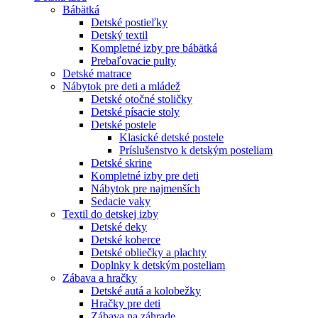
Bábätká
Detské postieľky
Detský textil
Kompletné izby pre bábätká
Prebaľovacie pulty
Detské matrace
Nábytok pre deti a mládež
Detské otočné stoličky
Detské písacie stoly
Detské postele
Klasické detské postele
Príslušenstvo k detským posteliam
Detské skrine
Kompletné izby pre deti
Nábytok pre najmenších
Sedacie vaky
Textil do detskej izby
Detské deky
Detské koberce
Detské obliečky a plachty
Doplnky k detským posteliam
Zábava a hračky
Detské autá a kolobežky
Hračky pre deti
Zábava na záhrade