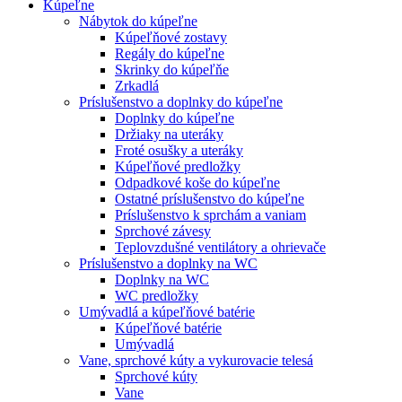
Kúpeľne
Nábytok do kúpeľne
Kúpeľňové zostavy
Regály do kúpeľne
Skrinky do kúpeľňe
Zrkadlá
Príslušenstvo a doplnky do kúpeľne
Doplnky do kúpeľne
Držiaky na uteráky
Froté osušky a uteráky
Kúpeľňové predložky
Odpadkové koše do kúpeľne
Ostatné príslušenstvo do kúpeľne
Príslušenstvo k sprchám a vaniam
Sprchové závesy
Teplovzdušné ventilátory a ohrievače
Príslušenstvo a doplnky na WC
Doplnky na WC
WC predložky
Umývadlá a kúpeľňové batérie
Kúpeľňové batérie
Umývadlá
Vane, sprchové kúty a vykurovacie telesá
Sprchové kúty
Vane