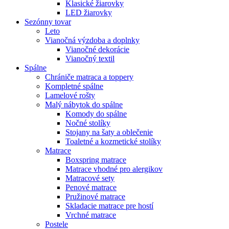
Klasické žiarovky
LED žiarovky
Sezónny tovar
Leto
Vianočná výzdoba a doplnky
Vianočné dekorácie
Vianočný textil
Spálne
Chrániče matraca a toppery
Kompletné spálne
Lamelové rošty
Malý nábytok do spálne
Komody do spálne
Nočné stolíky
Stojany na šaty a oblečenie
Toaletné a kozmetické stolíky
Matrace
Boxspring matrace
Matrace vhodné pro alergikov
Matracové sety
Penové matrace
Pružinové matrace
Skladacie matrace pre hostí
Vrchné matrace
Postele