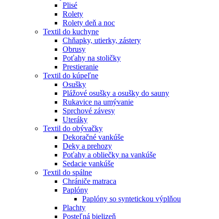
Plisé
Rolety
Rolety deň a noc
Textil do kuchyne
Chňapky, utierky, zástery
Obrusy
Poťahy na stoličky
Prestieranie
Textil do kúpeľne
Osušky
Plážové osušky a osušky do sauny
Rukavice na umývanie
Sprchové závesy
Uteráky
Textil do obývačky
Dekoračné vankúše
Deky a prehozy
Poťahy a obliečky na vankúše
Sedacie vankúše
Textil do spálne
Chrániče matraca
Paplóny
Paplóny so syntetickou výplňou
Plachty
Posteľná bielizeň