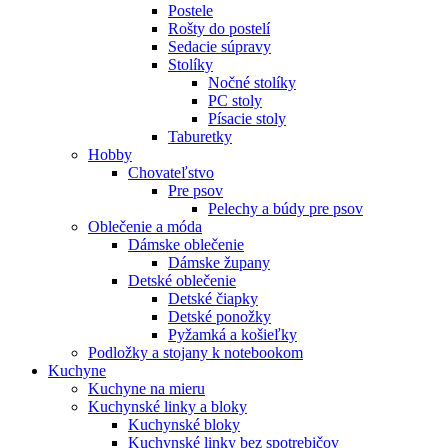
Postele
Rošty do postelí
Sedacie súpravy
Stolíky
Nočné stolíky
PC stoly
Písacie stoly
Taburetky
Hobby
Chovateľstvo
Pre psov
Pelechy a búdy pre psov
Oblečenie a móda
Dámske oblečenie
Dámske župany
Detské oblečenie
Detské čiapky
Detské ponožky
Pyžamká a košieľky
Podložky a stojany k notebookom
Kuchyne
Kuchyne na mieru
Kuchynské linky a bloky
Kuchynské bloky
Kuchynské linky bez spotrebičov