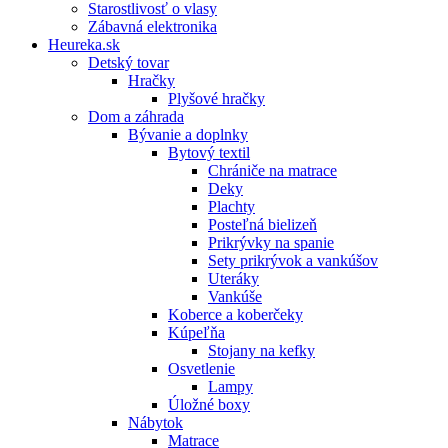
Starostlivosť o vlasy
Zábavná elektronika
Heureka.sk
Detský tovar
Hračky
Plyšové hračky
Dom a záhrada
Bývanie a doplnky
Bytový textil
Chrániče na matrace
Deky
Plachty
Posteľná bielizeň
Prikrývky na spanie
Sety prikrývok a vankúšov
Uteráky
Vankúše
Koberce a koberčeky
Kúpeľňa
Stojany na kefky
Osvetlenie
Lampy
Úložné boxy
Nábytok
Matrace