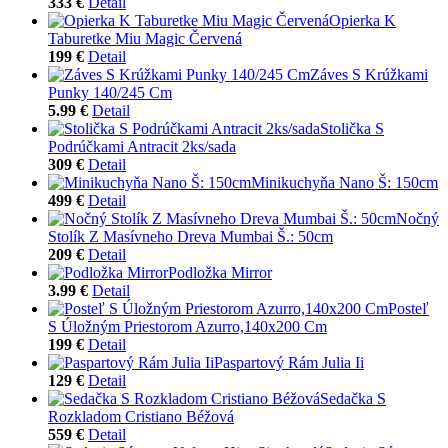
333 €
Detail
Opierka K
Taburetke Miu Magic Červená
199 €
Detail
Záves S Krúžkami
Punky 140/245 Cm
5.99 €
Detail
Stolička S
Podrúčkami Antracit 2ks/sada
309 €
Detail
Minikuchyňa Nano Š: 150cm
499 €
Detail
Nočný
Stolík Z Masívneho Dreva Mumbai Š.: 50cm
209 €
Detail
Podložka Mirror
3.99 €
Detail
Posteľ
S Úložným Priestorom Azurro,140x200 Cm
199 €
Detail
Paspartový Rám Julia Ii
129 €
Detail
Sedačka S
Rozkladom Cristiano Béžová
559 €
Detail