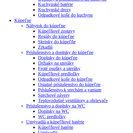
Kuchynské batérie
Kuchynské drezy
Odpadkové koše do kuchyne
Kúpeľne
Nábytok do kúpeľne
Kúpeľňové zostavy
Regály do kúpeľne
Skrinky do kúpeľňe
Zrkadlá
Príslušenstvo a doplnky do kúpeľne
Doplnky do kúpeľne
Držiaky na uteráky
Froté osušky a uteráky
Kúpeľňové predložky
Odpadkové koše do kúpeľne
Ostatné príslušenstvo do kúpeľne
Príslušenstvo k sprchám a vaniam
Sprchové závesy
Teplovzdušné ventilátory a ohrievače
Príslušenstvo a doplnky na WC
Doplnky na WC
WC predložky
Umývadlá a kúpeľňové batérie
Kúpeľňové batérie
Umývadlá