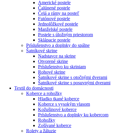
Americké postele
Čalúnené postele
Čelá a rámy na posteľ
Futónové postele
Jednolôžkové postele
Manželské postele
Postele s úložným priestorom
Sklápacie postele
Príslušenstvo a doplnky do spálne
Šatníkové skrine
Nadstavce na skrine
Otvorené skrine
Príslušenstvo ku skriniam
Rohové skrine
Šatníkové skrine s otočnými dverami
Šatníkové skrine s posuvnými dverami
Textil do domácnosti
Koberce a rohožky
Hladko tkané koberce
Koberce s vysokým vlasom
Kožušinové koberce
Príslušenstvo a doplnky ku kobercom
Rohožky
Zošívané koberce
Rolety a žáluzie