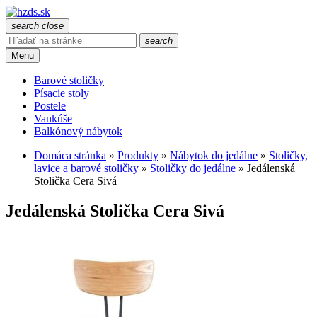
search
close
search
Menu
Barové stoličky
Písacie stoly
Postele
Vankúše
Balkónový nábytok
Domáca stránka
»
Produkty
»
Nábytok do jedálne
»
Stoličky,
lavice a barové stoličky
»
Stoličky do jedálne
»
Jedálenská
Stolička Cera Sivá
Jedálenská Stolička Cera Sivá