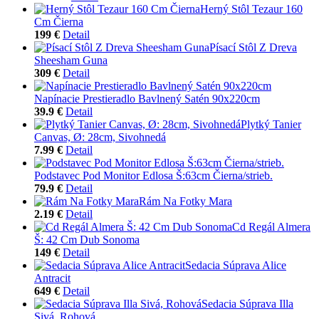
Herný Stôl Tezaur 160
Cm Čierna
199 €
Detail
Písací Stôl Z Dreva
Sheesham Guna
309 €
Detail
Napínacie Prestieradlo Bavlnený Satén 90x220cm
39.9 €
Detail
Plytký Tanier
Canvas, Ø: 28cm, Sivohnedá
7.99 €
Detail
Podstavec Pod Monitor Edlosa Š:63cm Čierna/strieb.
79.9 €
Detail
Rám Na Fotky Mara
2.19 €
Detail
Cd Regál Almera
Š: 42 Cm Dub Sonoma
149 €
Detail
Sedacia Súprava Alice
Antracit
649 €
Detail
Sedacia Súprava Illa
Sivá, Rohová