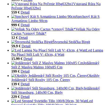
Vstavaná Rúra Na
Pečenie Hbg632bs1
559 €
Detail
Sprchový Kút S
Armatúrou Limbo 90cm
999 €
Detail
Vešiak Na Odev
Cactus *cenový Trhák*
12 €
Detail
Štvornohá Stolička Birgit
59.9 €
Detail
Led Lampa
Na Písací Stôl Luli V: 43cm, 4 Watt
15.99 €
Detail
Jedálenský
Stôl Z Masívu Malmo 160x85 Cm
199 €
Detail
Okrúhly
Jedálenský Stôl Roxby 105 Cm, Čierny
139 €
Detail
Jedálenský
Stôl Strassburg, 140x90 Cm, Biely
229 €
Detail
Led