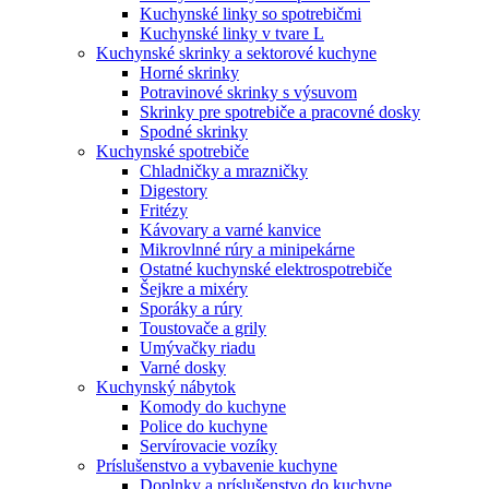
Kuchynské linky so spotrebičmi
Kuchynské linky v tvare L
Kuchynské skrinky a sektorové kuchyne
Horné skrinky
Potravinové skrinky s výsuvom
Skrinky pre spotrebiče a pracovné dosky
Spodné skrinky
Kuchynské spotrebiče
Chladničky a mrazničky
Digestory
Fritézy
Kávovary a varné kanvice
Mikrovlnné rúry a minipekárne
Ostatné kuchynské elektrospotrebiče
Šejkre a mixéry
Sporáky a rúry
Toustovače a grily
Umývačky riadu
Varné dosky
Kuchynský nábytok
Komody do kuchyne
Police do kuchyne
Servírovacie vozíky
Príslušenstvo a vybavenie kuchyne
Doplnky a príslušenstvo do kuchyne