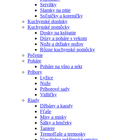
Servítky
Slamky na pitie
Soľničky a koreničky
Kuchynské doplnky
Kuchynské pomôcky
Dosky na krájanie
Dózy a poháre s vekom
Nože a držiaky nožov
Rôzne kuchynské pomôcky
Pečenie
Poháre
Poháre na víno a sekt
Príbory
Lyžice
Nože
Príborové sady
Vidličky
Riady
Džbány a karafy
Fľaše
Misy a misky
Šálky a hrnčeky
Taniere
Termofľaše a termosky
Viacdielne jedálenské servisy