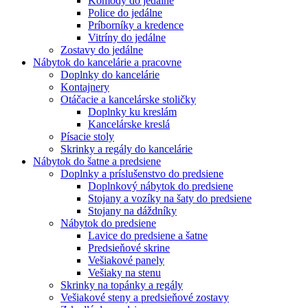
Komody do jedálne
Police do jedálne
Príborníky a kredence
Vitríny do jedálne
Zostavy do jedálne
Nábytok do kancelárie a pracovne
Doplnky do kancelárie
Kontajnery
Otáčacie a kancelárske stoličky
Doplnky ku kreslám
Kancelárske kreslá
Písacie stoly
Skrinky a regály do kancelárie
Nábytok do šatne a predsiene
Doplnky a príslušenstvo do predsiene
Doplnkový nábytok do predsiene
Stojany a vozíky na šaty do predsiene
Stojany na dáždníky
Nábytok do predsiene
Lavice do predsiene a šatne
Predsieňové skrine
Vešiakové panely
Vešiaky na stenu
Skrinky na topánky a regály
Vešiakové steny a predsieňové zostavy