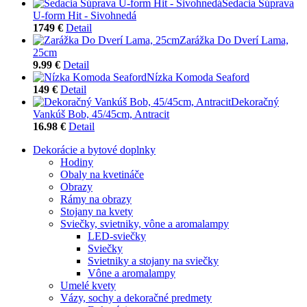
Sedacia Súprava
U-form Hit - Sivohnedá
1749 €
Detail
Zarážka Do Dverí Lama,
25cm
9.99 €
Detail
Nízka Komoda Seaford
149 €
Detail
Dekoračný
Vankúš Bob, 45/45cm, Antracit
16.98 €
Detail
Dekorácie a bytové doplnky
Hodiny
Obaly na kvetináče
Obrazy
Rámy na obrazy
Stojany na kvety
Sviečky, svietniky, vône a aromalampy
LED-sviečky
Sviečky
Svietniky a stojany na sviečky
Vône a aromalampy
Umelé kvety
Vázy, sochy a dekoračné predmety