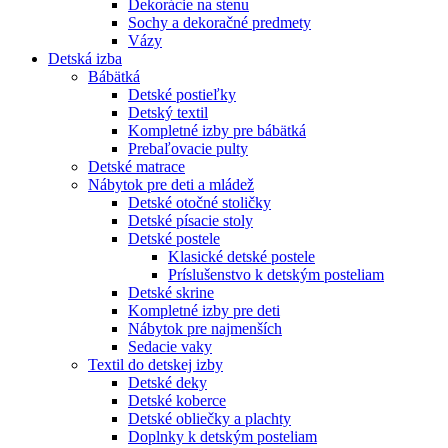
Dekorácie na stenu
Sochy a dekoračné predmety
Vázy
Detská izba
Bábätká
Detské postieľky
Detský textil
Kompletné izby pre bábätká
Prebaľovacie pulty
Detské matrace
Nábytok pre deti a mládež
Detské otočné stoličky
Detské písacie stoly
Detské postele
Klasické detské postele
Príslušenstvo k detským posteliam
Detské skrine
Kompletné izby pre deti
Nábytok pre najmenších
Sedacie vaky
Textil do detskej izby
Detské deky
Detské koberce
Detské obliečky a plachty
Doplnky k detským posteliam