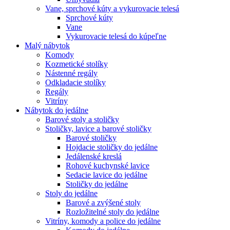
Vane, sprchové kúty a vykurovacie telesá
Sprchové kúty
Vane
Vykurovacie telesá do kúpeľne
Malý nábytok
Komody
Kozmetické stolíky
Nástenné regály
Odkladacie stolíky
Regály
Vitríny
Nábytok do jedálne
Barové stoly a stoličky
Stoličky, lavice a barové stoličky
Barové stoličky
Hojdacie stoličky do jedálne
Jedálenské kreslá
Rohové kuchynské lavice
Sedacie lavice do jedálne
Stoličky do jedálne
Stoly do jedálne
Barové a zvýšené stoly
Rozložitelné stoly do jedálne
Vitríny, komody a police do jedálne