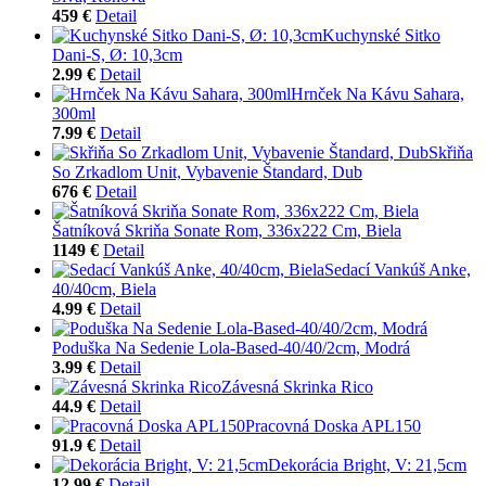
459 €
Detail
Kuchynské Sitko
Dani-S, Ø: 10,3cm
2.99 €
Detail
Hrnček Na Kávu Sahara,
300ml
7.99 €
Detail
Skřiňa
So Zrkadlom Unit, Vybavenie Štandard, Dub
676 €
Detail
Šatníková Skriňa Sonate Rom, 336x222 Cm, Biela
1149 €
Detail
Sedací Vankúš Anke,
40/40cm, Biela
4.99 €
Detail
Poduška Na Sedenie Lola-Based-40/40/2cm, Modrá
3.99 €
Detail
Závesná Skrinka Rico
44.9 €
Detail
Pracovná Doska APL150
91.9 €
Detail
Dekorácia Bright, V: 21,5cm
12.99 €
Detail