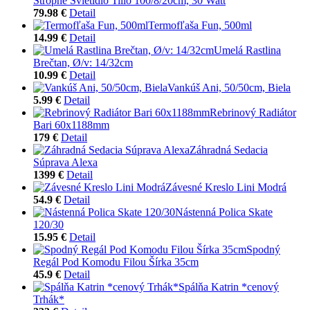
Stropné Svietidlo Tillo 100/8/20cm, 30 Watt
79.98 €
Detail
Termofľaša Fun, 500ml
14.99 €
Detail
Umelá Rastlina
Brečtan, Ø/v: 14/32cm
10.99 €
Detail
Vankúš Ani, 50/50cm, Biela
5.99 €
Detail
Rebrinový Radiátor
Bari 60x1188mm
179 €
Detail
Záhradná Sedacia
Súprava Alexa
1399 €
Detail
Závesné Kreslo Lini Modrá
54.9 €
Detail
Nástenná Polica Skate
120/30
15.95 €
Detail
Spodný
Regál Pod Komodu Filou Šírka 35cm
45.9 €
Detail
Spálňa Katrin *cenový
Trhák*