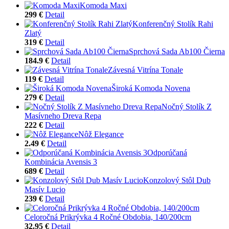
Komoda Maxi
299 €
Detail
Konferenčný Stolík Rahi
Zlatý
319 €
Detail
Sprchová Sada Ab100 Čierna
184.9 €
Detail
Závesná Vitrína Tonale
119 €
Detail
Široká Komoda Novena
279 €
Detail
Nočný Stolík Z
Masívneho Dreva Repa
222 €
Detail
Nôž Elegance
2.49 €
Detail
Odporúčaná
Kombinácia Avensis 3
689 €
Detail
Konzolový Stôl Dub
Masív Lucio
239 €
Detail
Celoročná Prikrývka 4 Ročné Obdobia, 140/200cm
32.95 €
Detail