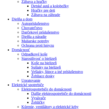
Zábava a hračky
Detské autá a kolobežky
Hračky pre deti
Zábava na záhrade
Dielňa a dom
Autopríslušenstvo
Chovateľstvo
Darčekové príslušenstvo
Dielňa a náradie
Maliarske potreby
Ochrana proti hmyzu
Domácnosť
Odpadkové koše
Starostlivosť o bielizeň
Koše na bielizeň
Sušiaky na bielizeň
Vešiaky, štipce a iné príslušenstvo
Žehliace dosky
Upratovanie
Elektrické spotrebiče
Elektrospotrebiče do domácnosti
Dalšie elektrospotrebiče do domácnosti
Vysávače
Žehličky
Kúrenie, ventilátory a elektrické krby