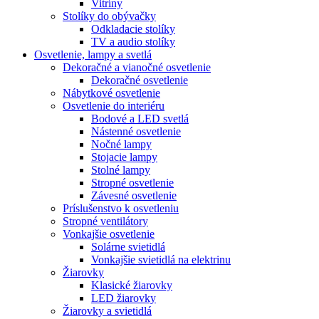
Vitríny
Stolíky do obývačky
Odkladacie stolíky
TV a audio stolíky
Osvetlenie, lampy a svetlá
Dekoračné a vianočné osvetlenie
Dekoračné osvetlenie
Nábytkové osvetlenie
Osvetlenie do interiéru
Bodové a LED svetlá
Nástenné osvetlenie
Nočné lampy
Stojacie lampy
Stolné lampy
Stropné osvetlenie
Závesné osvetlenie
Príslušenstvo k osvetleniu
Stropné ventilátory
Vonkajšie osvetlenie
Solárne svietidlá
Vonkajšie svietidlá na elektrinu
Žiarovky
Klasické žiarovky
LED žiarovky
Žiarovky a svietidlá