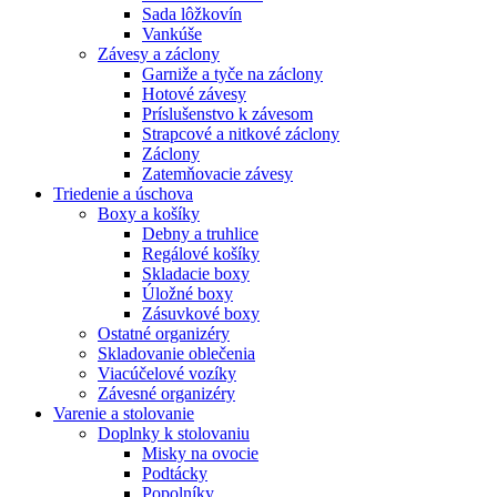
Sada lôžkovín
Vankúše
Závesy a záclony
Garniže a tyče na záclony
Hotové závesy
Príslušenstvo k závesom
Strapcové a nitkové záclony
Záclony
Zatemňovacie závesy
Triedenie a úschova
Boxy a košíky
Debny a truhlice
Regálové košíky
Skladacie boxy
Úložné boxy
Zásuvkové boxy
Ostatné organizéry
Skladovanie oblečenia
Viacúčelové vozíky
Závesné organizéry
Varenie a stolovanie
Doplnky k stolovaniu
Misky na ovocie
Podtácky
Popolníky