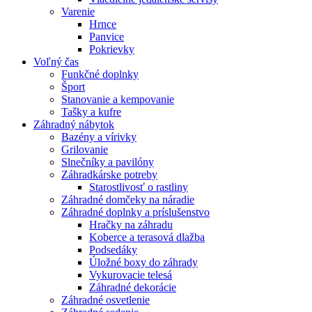
Varenie
Hrnce
Panvice
Pokrievky
Voľný čas
Funkčné doplnky
Šport
Stanovanie a kempovanie
Tašky a kufre
Záhradný nábytok
Bazény a vírivky
Grilovanie
Slnečníky a pavilóny
Záhradkárske potreby
Starostlivosť o rastliny
Záhradné domčeky na náradie
Záhradné doplnky a príslušenstvo
Hračky na záhradu
Koberce a terasová dlažba
Podsedáky
Úložné boxy do záhrady
Vykurovacie telesá
Záhradné dekorácie
Záhradné osvetlenie