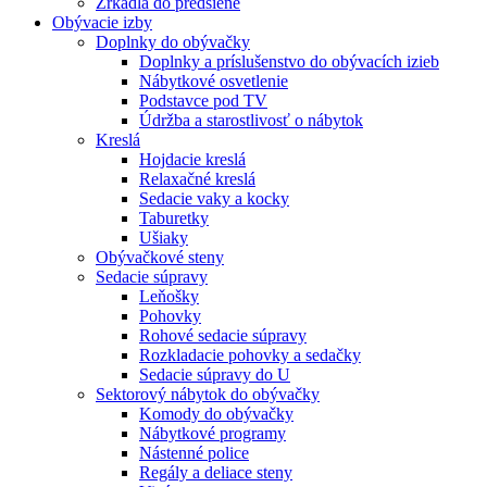
Zrkadlá do predsiene
Obývacie izby
Doplnky do obývačky
Doplnky a príslušenstvo do obývacích izieb
Nábytkové osvetlenie
Podstavce pod TV
Údržba a starostlivosť o nábytok
Kreslá
Hojdacie kreslá
Relaxačné kreslá
Sedacie vaky a kocky
Taburetky
Ušiaky
Obývačkové steny
Sedacie súpravy
Leňošky
Pohovky
Rohové sedacie súpravy
Rozkladacie pohovky a sedačky
Sedacie súpravy do U
Sektorový nábytok do obývačky
Komody do obývačky
Nábytkové programy
Nástenné police
Regály a deliace steny